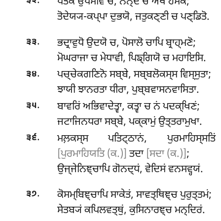
.
ਧੋਤਕੋ ਉਪਸੀਵੋ ਚ, ਨਨ੍ਦੋ ਚ ਅਥ ਹੇਮਕੋ;
੩੨
ਤੋਦੇਯ੍ਯ-ਕਪ੍ਪਾ ਦੁਭਯੋ, ਜਤੁਕਣ੍ਣੀ ਚ ਪਣ੍ਡਿਤੋ.
.
ਭਦ੍ਰਾਵੁਧੋ
ਉਦਯੋ ਚ, ਪੋਸਾਲੋ ਚਾਪਿ ਬ੍ਰਾਹ੍ਮਣੋ;
੩੩
ਮੋਘਰਾਜਾ ਚ ਮੇਧਾਵੀ, ਪਿਙ੍ਗਿਯੋ ਚ ਮਹਾਇਸਿ.
.
ਪਚ੍ਚੇਕਗਣਿਨੋ ਸਬ੍ਬੇ, ਸਬ੍ਬਲੋਕਸ੍ਸ ਵਿਸ੍ਸੁਤਾ;
੩੪
ਝਾਯੀ ਝਾਨਰਤਾ ਧੀਰਾ, ਪੁਬ੍ਬਵਾਸਨਵਾਸਿਤਾ.
.
ਬਾਵਰਿਂ ਅਭਿਵਾਦੇਤ੍ਵਾ, ਕਤ੍ਵਾ ਚ ਨਂ ਪਦਕ੍ਖਿਣਂ;
੩੫
ਜਟਾਜਿਨਧਰਾ ਸਬ੍ਬੇ, ਪਕ੍ਕਾਮੁਂ ਉਤ੍ਤਰਾਮੁਖਾ.
.
ਮਲ਼ਕਸ੍ਸ ਪਤਿਟ੍ਠਾਨਂ, ਪੁਰਮਾਹਿਸ੍ਸਤਿਂ
੩੬
[ਪੁਰਮਾਹਿਯਤਿ (ਕ.)]
ਤਦਾ
[ਸਦਾ (ਕ.)]
;
ਉਜ੍ਜੇਨਿਞ੍ਚਾਪਿ ਗੋਨਦ੍ਧਂ, ਵੇਦਿਸਂ ਵਨਸਵ੍ਹਯਂ.
.
ਕੋਸਮ੍ਬਿਞ੍ਚਾਪਿ ਸਾਕੇਤਂ, ਸਾਵਤ੍ਥਿਞ੍ਚ ਪੁਰੁਤ੍ਤਮਂ;
੩੭
ਸੇਤਬ੍ਯਂ ਕਪਿਲਵਤ੍ਥੁਂ, ਕੁਸਿਨਾਰਞ੍ਚ ਮਨ੍ਦਿਰਂ.