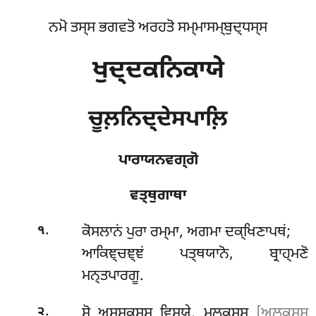
ਨਮੋ ਤਸ੍ਸ ਭਗਵਤੋ ਅਰਹਤੋ ਸਮ੍ਮਾਸਮ੍ਬੁਦ੍ਧਸ੍ਸ
ਖੁਦ੍ਦਕਨਿਕਾਯੇ
ਚੂਲ਼ਨਿਦ੍ਦੇਸਪਾਲ਼ਿ
ਪਾਰਾਯਨਵਗ੍ਗੋ
ਵਤ੍ਥੁਗਾਥਾ
.
ਕੋਸਲਾਨਂ
ਪੁਰਾ ਰਮ੍ਮਾ, ਅਗਮਾ ਦਕ੍ਖਿਣਾਪਥਂ;
੧
ਆਕਿਞ੍ਚਞ੍ਞਂ ਪਤ੍ਥਯਾਨੋ, ਬ੍ਰਾਹ੍ਮਣੋ
ਮਨ੍ਤਪਾਰਗੂ.
.
ਸੋ ਅਸ੍ਸਕਸ੍ਸ ਵਿਸਯੇ, ਮਲ਼ਕਸ੍ਸ
[ਅਲ਼ਕਸ੍ਸ
੨