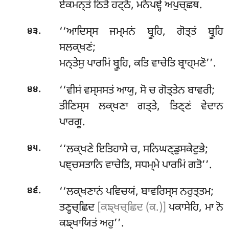
ਏਕਮਨ੍ਤਂ ਠਿਤੋ ਹਟ੍ਠੋ, ਮਨੋਪਞ੍ਹੇ ਅਪੁਚ੍ਛਥ.
.
‘‘ਆਦਿਸ੍ਸ ਜਮ੍ਮਨਂ ਬ੍ਰੂਹਿ, ਗੋਤ੍ਤਂ ਬ੍ਰੂਹਿ
੪੩
ਸਲਕ੍ਖਣਂ;
ਮਨ੍ਤੇਸੁ ਪਾਰਮਿਂ ਬ੍ਰੂਹਿ, ਕਤਿ ਵਾਚੇਤਿ ਬ੍ਰਾਹ੍ਮਣੋ’’.
.
‘‘ਵੀਸਂ
ਵਸ੍ਸਸਤਂ ਆਯੁ, ਸੋ ਚ ਗੋਤ੍ਤੇਨ ਬਾਵਰੀ;
੪੪
ਤੀਣਿਸ੍ਸ ਲਕ੍ਖਣਾ ਗਤ੍ਤੇ, ਤਿਣ੍ਣਂ ਵੇਦਾਨ
ਪਾਰਗੂ.
.
‘‘ਲਕ੍ਖਣੇ ਇਤਿਹਾਸੇ ਚ, ਸਨਿਘਣ੍ਡੁਸਕੇਟੁਭੇ;
੪੫
ਪਞ੍ਚਸਤਾਨਿ ਵਾਚੇਤਿ, ਸਧਮ੍ਮੇ ਪਾਰਮਿਂ ਗਤੋ’’.
.
‘‘ਲਕ੍ਖਣਾਨਂ ਪਵਿਚਯਂ, ਬਾਵਰਿਸ੍ਸ ਨਰੁਤ੍ਤਮ;
੪੬
ਤਣ੍ਹਚ੍ਛਿਦ
[ਕਙ੍ਖਚ੍ਛਿਦ (ਕ.)]
ਪਕਾਸੇਹਿ, ਮਾ ਨੋ
ਕਙ੍ਖਾਯਿਤਂ ਅਹੁ’’.