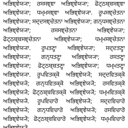
ਅਭਿਞ੍ਞੇਯ੍ਯਾ
; ਰਸਸਞ੍ਞਾ ਅਭਿਞ੍ਞੇਯ੍ਯਾ; ਫੋਟ੍ਠਬ੍ਬਸਞ੍ਞਾ
ਅਭਿਞ੍ਞੇਯ੍ਯਾ; ਧਮ੍ਮਸਞ੍ਞਾ ਅਭਿਞ੍ਞੇਯ੍ਯਾ. ਰੂਪਸਞ੍ਚੇਤਨਾ
ਅਭਿਞ੍ਞੇਯ੍ਯਾ; ਸਦ੍ਦਸਞ੍ਚੇਤਨਾ ਅਭਿਞ੍ਞੇਯ੍ਯਾ; ਗਨ੍ਧਸਞ੍ਚੇਤਨਾ
ਅਭਿਞ੍ਞੇਯ੍ਯਾ; ਰਸਸਞ੍ਚੇਤਨਾ ਅਭਿਞ੍ਞੇਯ੍ਯਾ;
ਫੋਟ੍ਠਬ੍ਬਸਞ੍ਚੇਤਨਾ ਅਭਿਞ੍ਞੇਯ੍ਯਾ; ਧਮ੍ਮਸਞ੍ਚੇਤਨਾ
ਅਭਿਞ੍ਞੇਯ੍ਯਾ. ਰੂਪਤਣ੍ਹਾ ਅਭਿਞ੍ਞੇਯ੍ਯਾ; ਸਦ੍ਦਤਣ੍ਹਾ
ਅਭਿਞ੍ਞੇਯ੍ਯਾ; ਗਨ੍ਧਤਣ੍ਹਾ ਅਭਿਞ੍ਞੇਯ੍ਯਾ; ਰਸਤਣ੍ਹਾ
ਅਭਿਞ੍ਞੇਯ੍ਯਾ; ਫੋਟ੍ਠਬ੍ਬਤਣ੍ਹਾ ਅਭਿਞ੍ਞੇਯ੍ਯਾ; ਧਮ੍ਮਤਣ੍ਹਾ
ਅਭਿਞ੍ਞੇਯ੍ਯਾ. ਰੂਪਵਿਤਕ੍ਕੋ ਅਭਿਞ੍ਞੇਯ੍ਯੋ; ਸਦ੍ਦਵਿਤਕ੍ਕੋ
ਅਭਿਞ੍ਞੇਯ੍ਯੋ; ਗਨ੍ਧਵਿਤਕ੍ਕੋ ਅਭਿਞ੍ਞੇਯ੍ਯੋ; ਰਸਵਿਤਕ੍ਕੋ
ਅਭਿਞ੍ਞੇਯ੍ਯੋ; ਫੋਟ੍ਠਬ੍ਬਵਿਤਕ੍ਕੋ ਅਭਿਞ੍ਞੇਯ੍ਯੋ; ਧਮ੍ਮਵਿਤਕ੍ਕੋ
ਅਭਿਞ੍ਞੇਯ੍ਯੋ. ਰੂਪਵਿਚਾਰੋ ਅਭਿਞ੍ਞੇਯ੍ਯੋ; ਸਦ੍ਦਵਿਚਾਰੋ
ਅਭਿਞ੍ਞੇਯ੍ਯੋ
; ਗਨ੍ਧਵਿਚਾਰੋ ਅਭਿਞ੍ਞੇਯ੍ਯੋ; ਰਸਵਿਚਾਰੋ
ਅਭਿਞ੍ਞੇਯ੍ਯੋ; ਫੋਟ੍ਠਬ੍ਬਵਿਚਾਰੋ ਅਭਿਞ੍ਞੇਯ੍ਯੋ; ਧਮ੍ਮਵਿਚਾਰੋ