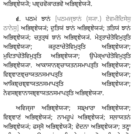
ਅਭਿਞ੍ਞੇਯ੍ਯੋ; ਪਞ੍ਚਵੋਕਾਰਭਵੋ ਅਭਿਞ੍ਞੇਯ੍ਯੋ.
. ਪਠਮਂ ਝਾਨਂ
[ਪਠਮਜ੍ਝਾਨਂ (ਸ੍ਯਾ.) ਏਵਮੀਦਿਸੇਸੁ
੬
ਠਾਨੇਸੁ]
ਅਭਿਞ੍ਞੇਯ੍ਯਂ; ਦੁਤਿਯਂ ਝਾਨਂ ਅਭਿਞ੍ਞੇਯ੍ਯਂ; ਤਤਿਯਂ
ਝਾਨਂ
ਅਭਿਞ੍ਞੇਯ੍ਯਂ; ਚਤੁਤ੍ਥਂ ਝਾਨਂ ਅਭਿਞ੍ਞੇਯ੍ਯਂ. ਮੇਤ੍ਤਾਚੇਤੋਵਿਮੁਤ੍ਤਿ
ਅਭਿਞ੍ਞੇਯ੍ਯਾ; ਕਰੁਣਾਚੇਤੋਵਿਮੁਤ੍ਤਿ ਅਭਿਞ੍ਞੇਯ੍ਯਾ;
ਮੁਦਿਤਾਚੇਤੋਵਿਮੁਤ੍ਤਿ ਅਭਿਞ੍ਞੇਯ੍ਯਾ; ਉਪੇਕ੍ਖਾਚੇਤੋਵਿਮੁਤ੍ਤਿ
ਅਭਿਞ੍ਞੇਯ੍ਯਾ. ਆਕਾਸਾਨਞ੍ਚਾਯਤਨਸਮਾਪਤ੍ਤਿ ਅਭਿਞ੍ਞੇਯ੍ਯਾ;
ਵਿਞ੍ਞਾਣਞ੍ਚਾਯਤਨਸਮਾਪਤ੍ਤਿ ਅਭਿਞ੍ਞੇਯ੍ਯਾ;
ਆਕਿਞ੍ਚਞ੍ਞਾਯਤਨਸਮਾਪਤ੍ਤਿ ਅਭਿਞ੍ਞੇਯ੍ਯਾ;
ਨੇਵਸਞ੍ਞਾਨਾਸਞ੍ਞਾਯਤਨਸਮਾਪਤ੍ਤਿ ਅਭਿਞ੍ਞੇਯ੍ਯਾ.
ਅਵਿਜ੍ਜਾ
ਅਭਿਞ੍ਞੇਯ੍ਯਾ; ਸਙ੍ਖਾਰਾ ਅਭਿਞ੍ਞੇਯ੍ਯਾ;
ਵਿਞ੍ਞਾਣਂ ਅਭਿਞ੍ਞੇਯ੍ਯਂ; ਨਾਮਰੂਪਂ ਅਭਿਞ੍ਞੇਯ੍ਯਂ; ਸਲ਼ਾਯਤਨਂ
ਅਭਿਞ੍ਞੇਯ੍ਯਂ; ਫਸ੍ਸੋ ਅਭਿਞ੍ਞੇਯ੍ਯੋ; ਵੇਦਨਾ ਅਭਿਞ੍ਞੇਯ੍ਯਾ; ਤਣ੍ਹਾ