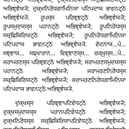
ਪਹਾਨਟ੍ਠੋ
ਅਭਿਞ੍ਞੇਯ੍ਯੋ; ਦੁਕ੍ਖਨਿਰੋਧਸ੍ਸ ਸਚ੍ਛਿਕਿਰਿਯਟ੍ਠੋ
ਅਭਿਞ੍ਞੇਯ੍ਯੋ; ਦੁਕ੍ਖਨਿਰੋਧਗਾਮਿਨਿਯਾ ਪਟਿਪਦਾਯ ਭਾਵਨਟ੍ਠੋ
ਅਭਿਞ੍ਞੇਯ੍ਯੋ. ਰੂਪਸ੍ਸ ਪਰਿਞ੍ਞਟ੍ਠੋ ਅਭਿਞ੍ਞੇਯ੍ਯੋ;
ਰੂਪਸਮੁਦਯਸ੍ਸ ਪਹਾਨਟ੍ਠੋ ਅਭਿਞ੍ਞੇਯ੍ਯੋ; ਰੂਪਨਿਰੋਧਸ੍ਸ
ਸਚ੍ਛਿਕਿਰਿਯਟ੍ਠੋ ਅਭਿਞ੍ਞੇਯ੍ਯੋ; ਰੂਪਨਿਰੋਧਗਾਮਿਨਿਯਾ
ਪਟਿਪਦਾਯ ਭਾਵਨਟ੍ਠੋ ਅਭਿਞ੍ਞੇਯ੍ਯੋ. ਵੇਦਨਾਯ…ਪੇ…
ਸਞ੍ਞਾਯ… ਸਙ੍ਖਾਰਾਨਂ… ਵਿਞ੍ਞਾਣਸ੍ਸ… ਚਕ੍ਖੁਸ੍ਸ…ਪੇ…
ਜਰਾਮਰਣਸ੍ਸ
ਪਰਿਞ੍ਞਟ੍ਠੋ ਅਭਿਞ੍ਞੇਯ੍ਯੋ; ਜਰਾਮਰਣਸਮੁਦਯਸ੍ਸ
ਪਹਾਨਟ੍ਠੋ ਅਭਿਞ੍ਞੇਯ੍ਯੋ; ਜਰਾਮਰਣਨਿਰੋਧਸ੍ਸ
ਸਚ੍ਛਿਕਿਰਿਯਟ੍ਠੋ ਅਭਿਞ੍ਞੇਯ੍ਯੋ; ਜਰਾਮਰਣਨਿਰੋਧਗਾਮਿਨਿਯਾ
ਪਟਿਪਦਾਯ ਭਾਵਨਟ੍ਠੋ ਅਭਿਞ੍ਞੇਯ੍ਯੋ.
ਦੁਕ੍ਖਸ੍ਸ ਪਰਿਞ੍ਞਾਪਟਿਵੇਧਟ੍ਠੋ ਅਭਿਞ੍ਞੇਯ੍ਯੋ;
ਦੁਕ੍ਖਸਮੁਦਯਸ੍ਸ ਪਹਾਨਪਟਿਵੇਧਟ੍ਠੋ ਅਭਿਞ੍ਞੇਯ੍ਯੋ;
ਦੁਕ੍ਖਨਿਰੋਧਸ੍ਸ ਸਚ੍ਛਿਕਿਰਿਯਾਪਟਿਵੇਧਟ੍ਠੋ ਅਭਿਞ੍ਞੇਯ੍ਯੋ;