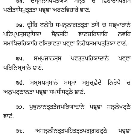
. ਦਸ੍ਸਨਾਧਿਪਤੇਯ੍ਯਂ ਸਨ੍ਤੋ ਚ ਵਿਹਾਰਾਧਿਗਮੋ
੩੩
ਪਣੀਤਾਧਿਮੁਤ੍ਤਤਾ ਪਞ੍ਞਾ ਅਰਣਵਿਹਾਰੇ ਞਾਣਂ.
. ਦ੍ਵੀਹਿ
ਬਲੇਹਿ ਸਮਨ੍ਨਾਗਤਤ੍ਤਾ ਤਯੋ ਚ ਸਙ੍ਖਾਰਾਨਂ
੩੪
ਪਟਿਪ੍ਪਸ੍ਸਦ੍ਧਿਯਾ ਸੋਲ਼ਸਹਿ ਞਾਣਚਰਿਯਾਹਿ ਨਵਹਿ
ਸਮਾਧਿਚਰਿਯਾਹਿ ਵਸਿਭਾਵਤਾ ਪਞ੍ਞਾ ਨਿਰੋਧਸਮਾਪਤ੍ਤਿਯਾ ਞਾਣਂ.
. ਸਮ੍ਪਜਾਨਸ੍ਸ ਪਵਤ੍ਤਪਰਿਯਾਦਾਨੇ
ਪਞ੍ਞਾ
੩੫
ਪਰਿਨਿਬ੍ਬਾਨੇ ਞਾਣਂ.
. ਸਬ੍ਬਧਮ੍ਮਾਨਂ ਸਮ੍ਮਾ ਸਮੁਚ੍ਛੇਦੇ ਨਿਰੋਧੇ ਚ
੩੬
ਅਨੁਪਟ੍ਠਾਨਤਾ ਪਞ੍ਞਾ ਸਮਸੀਸਟ੍ਠੇ ਞਾਣਂ.
. ਪੁਥੁਨਾਨਤ੍ਤਤੇਜਪਰਿਯਾਦਾਨੇ
ਪਞ੍ਞਾ ਸਲ੍ਲੇਖਟ੍ਠੇ
੩੭
ਞਾਣਂ.
. ਅਸਲ੍ਲੀਨਤ੍ਤਪਹਿਤਤ੍ਤਪਗ੍ਗਹਟ੍ਠੇ ਪਞ੍ਞਾ
੩੮