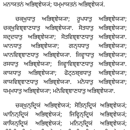
ਮਨਾਯਤਨਂ ਅਭਿਞ੍ਞੇਯ੍ਯਂ; ਧਮ੍ਮਾਯਤਨਂ ਅਭਿਞ੍ਞੇਯ੍ਯਂ.
ਚਕ੍ਖੁਧਾਤੁ ਅਭਿਞ੍ਞੇਯ੍ਯਾ; ਰੂਪਧਾਤੁ ਅਭਿਞ੍ਞੇਯ੍ਯਾ;
ਚਕ੍ਖੁਵਿਞ੍ਞਾਣਧਾਤੁ ਅਭਿਞ੍ਞੇਯ੍ਯਾ. ਸੋਤਧਾਤੁ ਅਭਿਞ੍ਞੇਯ੍ਯਾ;
ਸਦ੍ਦਧਾਤੁ ਅਭਿਞ੍ਞੇਯ੍ਯਾ; ਸੋਤਵਿਞ੍ਞਾਣਧਾਤੁ ਅਭਿਞ੍ਞੇਯ੍ਯਾ.
ਘਾਨਧਾਤੁ ਅਭਿਞ੍ਞੇਯ੍ਯਾ; ਗਨ੍ਧਧਾਤੁ ਅਭਿਞ੍ਞੇਯ੍ਯਾ;
ਘਾਨਵਿਞ੍ਞਾਣਧਾਤੁ ਅਭਿਞ੍ਞੇਯ੍ਯਾ. ਜਿਵ੍ਹਾਧਾਤੁ ਅਭਿਞ੍ਞੇਯ੍ਯਾ
;
ਰਸਧਾਤੁ
ਅਭਿਞ੍ਞੇਯ੍ਯਾ; ਜਿਵ੍ਹਾਵਿਞ੍ਞਾਣਧਾਤੁ ਅਭਿਞ੍ਞੇਯ੍ਯਾ.
ਕਾਯਧਾਤੁ ਅਭਿਞ੍ਞੇਯ੍ਯਾ; ਫੋਟ੍ਠਬ੍ਬਧਾਤੁ ਅਭਿਞ੍ਞੇਯ੍ਯਾ;
ਕਾਯਵਿਞ੍ਞਾਣਧਾਤੁ ਅਭਿਞ੍ਞੇਯ੍ਯਾ. ਮਨੋਧਾਤੁ ਅਭਿਞ੍ਞੇਯ੍ਯਾ;
ਧਮ੍ਮਧਾਤੁ ਅਭਿਞ੍ਞੇਯ੍ਯਾ; ਮਨੋਵਿਞ੍ਞਾਣਧਾਤੁ ਅਭਿਞ੍ਞੇਯ੍ਯਾ.
ਚਕ੍ਖੁਨ੍ਦ੍ਰਿਯਂ ਅਭਿਞ੍ਞੇਯ੍ਯਂ; ਸੋਤਿਨ੍ਦ੍ਰਿਯਂ ਅਭਿਞ੍ਞੇਯ੍ਯਂ;
ਘਾਨਿਨ੍ਦ੍ਰਿਯਂ ਅਭਿਞ੍ਞੇਯ੍ਯਂ; ਜਿਵ੍ਹਿਨ੍ਦ੍ਰਿਯਂ ਅਭਿਞ੍ਞੇਯ੍ਯਂ;
ਕਾਯਿਨ੍ਦ੍ਰਿਯਂ ਅਭਿਞ੍ਞੇਯ੍ਯਂ; ਮਨਿਨ੍ਦ੍ਰਿਯਂ ਅਭਿਞ੍ਞੇਯ੍ਯਂ;