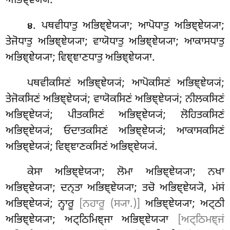
ਅਭਿਞ੍ਞੇਯ੍ਯੋ.
. ਪਥਵੀਧਾਤੁ ਅਭਿਞ੍ਞੇਯ੍ਯਾ; ਆਪੋਧਾਤੁ ਅਭਿਞ੍ਞੇਯ੍ਯਾ;
੪
ਤੇਜੋਧਾਤੁ ਅਭਿਞ੍ਞੇਯ੍ਯਾ; ਵਾਯੋਧਾਤੁ ਅਭਿਞ੍ਞੇਯ੍ਯਾ; ਆਕਾਸਧਾਤੁ
ਅਭਿਞ੍ਞੇਯ੍ਯਾ; ਵਿਞ੍ਞਾਣਧਾਤੁ ਅਭਿਞ੍ਞੇਯ੍ਯਾ.
ਪਥਵੀਕਸਿਣਂ ਅਭਿਞ੍ਞੇਯ੍ਯਂ; ਆਪੋਕਸਿਣਂ ਅਭਿਞ੍ਞੇਯ੍ਯਂ;
ਤੇਜੋਕਸਿਣਂ ਅਭਿਞ੍ਞੇਯ੍ਯਂ; ਵਾਯੋਕਸਿਣਂ ਅਭਿਞ੍ਞੇਯ੍ਯਂ; ਨੀਲਕਸਿਣਂ
ਅਭਿਞ੍ਞੇਯ੍ਯਂ; ਪੀਤਕਸਿਣਂ ਅਭਿਞ੍ਞੇਯ੍ਯਂ; ਲੋਹਿਤਕਸਿਣਂ
ਅਭਿਞ੍ਞੇਯ੍ਯਂ; ਓਦਾਤਕਸਿਣਂ ਅਭਿਞ੍ਞੇਯ੍ਯਂ; ਆਕਾਸਕਸਿਣਂ
ਅਭਿਞ੍ਞੇਯ੍ਯਂ; ਵਿਞ੍ਞਾਣਕਸਿਣਂ ਅਭਿਞ੍ਞੇਯ੍ਯਂ.
ਕੇਸਾ
ਅਭਿਞ੍ਞੇਯ੍ਯਾ; ਲੋਮਾ ਅਭਿਞ੍ਞੇਯ੍ਯਾ; ਨਖਾ
ਅਭਿਞ੍ਞੇਯ੍ਯਾ; ਦਨ੍ਤਾ ਅਭਿਞ੍ਞੇਯ੍ਯਾ; ਤਚੋ ਅਭਿਞ੍ਞੇਯ੍ਯੋ, ਮਂਸਂ
ਅਭਿਞ੍ਞੇਯ੍ਯਂ; ਨ੍ਹਾਰੂ
[ਨਹਾਰੂ (ਸ੍ਯਾ.)]
ਅਭਿਞ੍ਞੇਯ੍ਯਾ; ਅਟ੍ਠੀ
ਅਭਿਞ੍ਞੇਯ੍ਯਾ; ਅਟ੍ਠਿਮਿਞ੍ਜਾ ਅਭਿਞ੍ਞੇਯ੍ਯਾ
[ਅਟ੍ਠਿਮਞ੍ਜਂ