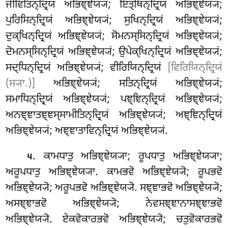
ਜੀਵਿਤਿਨ੍ਦ੍ਰਿਯਂ ਅਭਿਞ੍ਞੇਯ੍ਯਂ; ਇਤ੍ਥਿਨ੍ਦ੍ਰਿਯਂ ਅਭਿਞ੍ਞੇਯ੍ਯਂ;
ਪੁਰਿਸਿਨ੍ਦ੍ਰਿਯਂ ਅਭਿਞ੍ਞੇਯ੍ਯਂ; ਸੁਖਿਨ੍ਦ੍ਰਿਯਂ ਅਭਿਞ੍ਞੇਯ੍ਯਂ;
ਦੁਕ੍ਖਿਨ੍ਦ੍ਰਿਯਂ ਅਭਿਞ੍ਞੇਯ੍ਯਂ; ਸੋਮਨਸ੍ਸਿਨ੍ਦ੍ਰਿਯਂ ਅਭਿਞ੍ਞੇਯ੍ਯਂ;
ਦੋਮਨਸ੍ਸਿਨ੍ਦ੍ਰਿਯਂ ਅਭਿਞ੍ਞੇਯ੍ਯਂ; ਉਪੇਕ੍ਖਿਨ੍ਦ੍ਰਿਯਂ ਅਭਿਞ੍ਞੇਯ੍ਯਂ;
ਸਦ੍ਧਿਨ੍ਦ੍ਰਿਯਂ ਅਭਿਞ੍ਞੇਯ੍ਯਂ; ਵੀਰਿਯਿਨ੍ਦ੍ਰਿਯਂ
[ਵਿਰਿਯਿਨ੍ਦ੍ਰਿਯਂ
(ਸ੍ਯਾ.)]
ਅਭਿਞ੍ਞੇਯ੍ਯਂ; ਸਤਿਨ੍ਦ੍ਰਿਯਂ ਅਭਿਞ੍ਞੇਯ੍ਯਂ;
ਸਮਾਧਿਨ੍ਦ੍ਰਿਯਂ ਅਭਿਞ੍ਞੇਯ੍ਯਂ; ਪਞ੍ਞਿਨ੍ਦ੍ਰਿਯਂ ਅਭਿਞ੍ਞੇਯ੍ਯਂ;
ਅਨਞ੍ਞਾਤਞ੍ਞਸ੍ਸਾਮੀਤਿਨ੍ਦ੍ਰਿਯਂ ਅਭਿਞ੍ਞੇਯ੍ਯਂ; ਅਞ੍ਞਿਨ੍ਦ੍ਰਿਯਂ
ਅਭਿਞ੍ਞੇਯ੍ਯਂ; ਅਞ੍ਞਾਤਾਵਿਨ੍ਦ੍ਰਿਯਂ ਅਭਿਞ੍ਞੇਯ੍ਯਂ.
. ਕਾਮਧਾਤੁ ਅਭਿਞ੍ਞੇਯ੍ਯਾ; ਰੂਪਧਾਤੁ ਅਭਿਞ੍ਞੇਯ੍ਯਾ;
੫
ਅਰੂਪਧਾਤੁ ਅਭਿਞ੍ਞੇਯ੍ਯਾ. ਕਾਮਭਵੋ ਅਭਿਞ੍ਞੇਯ੍ਯੋ; ਰੂਪਭਵੋ
ਅਭਿਞ੍ਞੇਯ੍ਯੋ
; ਅਰੂਪਭਵੋ ਅਭਿਞ੍ਞੇਯ੍ਯੋ. ਸਞ੍ਞਾਭਵੋ ਅਭਿਞ੍ਞੇਯ੍ਯੋ;
ਅਸਞ੍ਞਾਭਵੋ ਅਭਿਞ੍ਞੇਯ੍ਯੋ; ਨੇਵਸਞ੍ਞਾਨਾਸਞ੍ਞਾਭਵੋ
ਅਭਿਞ੍ਞੇਯ੍ਯੋ. ਏਕਵੋਕਾਰਭਵੋ ਅਭਿਞ੍ਞੇਯ੍ਯੋ; ਚਤੁਵੋਕਾਰਭਵੋ