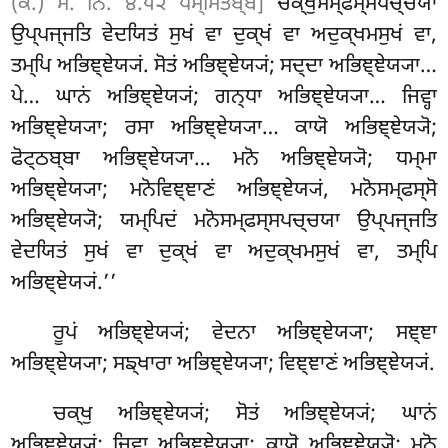
(ਕ.) ਸਂ. ਨਿ. ੪.੫੨ ਪਸ੍ਸਿਤਬ੍ਬੋ]
ਚਕ੍ਖੁਸਮ੍ਫਸ੍ਸਪਚ੍ਚਯਾ
ਉਪ੍ਪਜ੍ਜਤਿ ਵੇਦਯਿਤਂ ਸੁਖਂ ਵਾ ਦੁਕ੍ਖਂ ਵਾ ਅਦੁਕ੍ਖਮਸੁਖਂ ਵਾ,
ਤਮ੍ਪਿ ਅਭਿਞ੍ਞੇਯ੍ਯਂ. ਸੋਤਂ ਅਭਿਞ੍ਞੇਯ੍ਯਂ; ਸਦ੍ਦਾ
ਅਭਿਞ੍ਞੇਯ੍ਯਾ…
ਪੇ… ਘਾਨਂ ਅਭਿਞ੍ਞੇਯ੍ਯਂ; ਗਨ੍ਧਾ ਅਭਿਞ੍ਞੇਯ੍ਯਾ… ਜਿਵ੍ਹਾ
ਅਭਿਞ੍ਞੇਯ੍ਯਾ; ਰਸਾ ਅਭਿਞ੍ਞੇਯ੍ਯਾ… ਕਾਯੋ ਅਭਿਞ੍ਞੇਯ੍ਯੋ;
ਫੋਟ੍ਠਬ੍ਬਾ ਅਭਿਞ੍ਞੇਯ੍ਯਾ… ਮਨੋ
ਅਭਿਞ੍ਞੇਯ੍ਯੋ; ਧਮ੍ਮਾ
ਅਭਿਞ੍ਞੇਯ੍ਯਾ; ਮਨੋਵਿਞ੍ਞਾਣਂ ਅਭਿਞ੍ਞੇਯ੍ਯਂ, ਮਨੋਸਮ੍ਫਸ੍ਸੋ
ਅਭਿਞ੍ਞੇਯ੍ਯੋ; ਯਮ੍ਪਿਦਂ ਮਨੋਸਮ੍ਫਸ੍ਸਪਚ੍ਚਯਾ ਉਪ੍ਪਜ੍ਜਤਿ
ਵੇਦਯਿਤਂ ਸੁਖਂ ਵਾ ਦੁਕ੍ਖਂ ਵਾ ਅਦੁਕ੍ਖਮਸੁਖਂ ਵਾ, ਤਮ੍ਪਿ
ਅਭਿਞ੍ਞੇਯ੍ਯਂ.’’
ਰੂਪਂ ਅਭਿਞ੍ਞੇਯ੍ਯਂ; ਵੇਦਨਾ ਅਭਿਞ੍ਞੇਯ੍ਯਾ; ਸਞ੍ਞਾ
ਅਭਿਞ੍ਞੇਯ੍ਯਾ; ਸਙ੍ਖਾਰਾ ਅਭਿਞ੍ਞੇਯ੍ਯਾ; ਵਿਞ੍ਞਾਣਂ ਅਭਿਞ੍ਞੇਯ੍ਯਂ.
ਚਕ੍ਖੁ ਅਭਿਞ੍ਞੇਯ੍ਯਂ; ਸੋਤਂ ਅਭਿਞ੍ਞੇਯ੍ਯਂ; ਘਾਨਂ
ਅਭਿਞ੍ਞੇਯ੍ਯਂ; ਜਿਵ੍ਹਾ ਅਭਿਞ੍ਞੇਯ੍ਯਾ; ਕਾਯੋ ਅਭਿਞ੍ਞੇਯ੍ਯੋ; ਮਨੋ