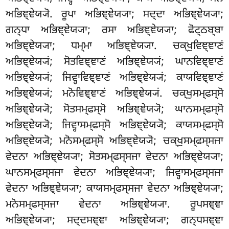
ਅਭਿਞ੍ਞੇਯ੍ਯੋ. ਰੂਪਾ ਅਭਿਞ੍ਞੇਯ੍ਯਾ; ਸਦ੍ਦਾ ਅਭਿਞ੍ਞੇਯ੍ਯਾ;
ਗਨ੍ਧਾ ਅਭਿਞ੍ਞੇਯ੍ਯਾ; ਰਸਾ ਅਭਿਞ੍ਞੇਯ੍ਯਾ; ਫੋਟ੍ਠਬ੍ਬਾ
ਅਭਿਞ੍ਞੇਯ੍ਯਾ; ਧਮ੍ਮਾ ਅਭਿਞ੍ਞੇਯ੍ਯਾ. ਚਕ੍ਖੁਵਿਞ੍ਞਾਣਂ
ਅਭਿਞ੍ਞੇਯ੍ਯਂ; ਸੋਤਵਿਞ੍ਞਾਣਂ ਅਭਿਞ੍ਞੇਯ੍ਯਂ; ਘਾਨਵਿਞ੍ਞਾਣਂ
ਅਭਿਞ੍ਞੇਯ੍ਯਂ; ਜਿਵ੍ਹਾਵਿਞ੍ਞਾਣਂ ਅਭਿਞ੍ਞੇਯ੍ਯਂ; ਕਾਯਵਿਞ੍ਞਾਣਂ
ਅਭਿਞ੍ਞੇਯ੍ਯਂ; ਮਨੋਵਿਞ੍ਞਾਣਂ ਅਭਿਞ੍ਞੇਯ੍ਯਂ. ਚਕ੍ਖੁਸਮ੍ਫਸ੍ਸੋ
ਅਭਿਞ੍ਞੇਯ੍ਯੋ
; ਸੋਤਸਮ੍ਫਸ੍ਸੋ ਅਭਿਞ੍ਞੇਯ੍ਯੋ; ਘਾਨਸਮ੍ਫਸ੍ਸੋ
ਅਭਿਞ੍ਞੇਯ੍ਯੋ; ਜਿਵ੍ਹਾਸਮ੍ਫਸ੍ਸੋ ਅਭਿਞ੍ਞੇਯ੍ਯੋ; ਕਾਯਸਮ੍ਫਸ੍ਸੋ
ਅਭਿਞ੍ਞੇਯ੍ਯੋ; ਮਨੋਸਮ੍ਫਸ੍ਸੋ ਅਭਿਞ੍ਞੇਯ੍ਯੋ; ਚਕ੍ਖੁਸਮ੍ਫਸ੍ਸਜਾ
ਵੇਦਨਾ ਅਭਿਞ੍ਞੇਯ੍ਯਾ; ਸੋਤਸਮ੍ਫਸ੍ਸਜਾ ਵੇਦਨਾ ਅਭਿਞ੍ਞੇਯ੍ਯਾ;
ਘਾਨਸਮ੍ਫਸ੍ਸਜਾ ਵੇਦਨਾ ਅਭਿਞ੍ਞੇਯ੍ਯਾ
; ਜਿਵ੍ਹਾਸਮ੍ਫਸ੍ਸਜਾ
ਵੇਦਨਾ ਅਭਿਞ੍ਞੇਯ੍ਯਾ; ਕਾਯਸਮ੍ਫਸ੍ਸਜਾ ਵੇਦਨਾ ਅਭਿਞ੍ਞੇਯ੍ਯਾ;
ਮਨੋਸਮ੍ਫਸ੍ਸਜਾ ਵੇਦਨਾ ਅਭਿਞ੍ਞੇਯ੍ਯਾ. ਰੂਪਸਞ੍ਞਾ
ਅਭਿਞ੍ਞੇਯ੍ਯਾ; ਸਦ੍ਦਸਞ੍ਞਾ ਅਭਿਞ੍ਞੇਯ੍ਯਾ; ਗਨ੍ਧਸਞ੍ਞਾ