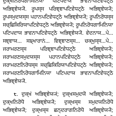
ਦੁਕ੍ਖਨਿਰੋਧਗਾਮਿਨਿਯਾ ਪਟਿਪਦਾਯ ਭਾਵਨਾਪਟਿਵੇਧਟ੍ਠੋ
ਅਭਿਞ੍ਞੇਯ੍ਯੋ. ਰੂਪਸ੍ਸ ਪਰਿਞ੍ਞਾਪਟਿਵੇਧਟ੍ਠੋ ਅਭਿਞ੍ਞੇਯ੍ਯੋ;
ਰੂਪਸਮੁਦਯਸ੍ਸ ਪਹਾਨਪਟਿਵੇਧਟ੍ਠੋ ਅਭਿਞ੍ਞੇਯ੍ਯੋ; ਰੂਪਨਿਰੋਧਸ੍ਸ
ਸਚ੍ਛਿਕਿਰਿਯਾਪਟਿਵੇਧਟ੍ਠੋ ਅਭਿਞ੍ਞੇਯ੍ਯੋ; ਰੂਪਨਿਰੋਧਗਾਮਿਨਿਯਾ
ਪਟਿਪਦਾਯ ਭਾਵਨਾਪਟਿਵੇਧਟ੍ਠੋ ਅਭਿਞ੍ਞੇਯ੍ਯੋ. ਵੇਦਨਾਯ…ਪੇ…
ਸਞ੍ਞਾਯ… ਸਙ੍ਖਾਰਾਨਂ… ਵਿਞ੍ਞਾਣਸ੍ਸ… ਚਕ੍ਖੁਸ੍ਸ…ਪੇ…
ਜਰਾਮਰਣਸ੍ਸ ਪਰਿਞ੍ਞਾਪਟਿਵੇਧਟ੍ਠੋ ਅਭਿਞ੍ਞੇਯ੍ਯੋ;
ਜਰਾਮਰਣਸਮੁਦਯਸ੍ਸ ਪਹਾਨਪਟਿਵੇਧਟ੍ਠੋ ਅਭਿਞ੍ਞੇਯ੍ਯੋ;
ਜਰਾਮਰਣਨਿਰੋਧਸ੍ਸ ਸਚ੍ਛਿਕਿਰਿਯਾਪਟਿਵੇਧਟ੍ਠੋ ਅਭਿਞ੍ਞੇਯ੍ਯੋ;
ਜਰਾਮਰਣਨਿਰੋਧਗਾਮਿਨਿਯਾ ਪਟਿਪਦਾਯ ਭਾਵਨਾਪਟਿਵੇਧਟ੍ਠੋ
ਅਭਿਞ੍ਞੇਯ੍ਯੋ.
. ਦੁਕ੍ਖਂ
ਅਭਿਞ੍ਞੇਯ੍ਯਂ; ਦੁਕ੍ਖਸਮੁਦਯੋ ਅਭਿਞ੍ਞੇਯ੍ਯੋ;
੮
ਦੁਕ੍ਖਨਿਰੋਧੋ ਅਭਿਞ੍ਞੇਯ੍ਯੋ; ਦੁਕ੍ਖਸ੍ਸ ਸਮੁਦਯਨਿਰੋਧੋ
ਅਭਿਞ੍ਞੇਯ੍ਯੋ; ਦੁਕ੍ਖਸ੍ਸ ਛਨ੍ਦਰਾਗਨਿਰੋਧੋ ਅਭਿਞ੍ਞੇਯ੍ਯੋ;