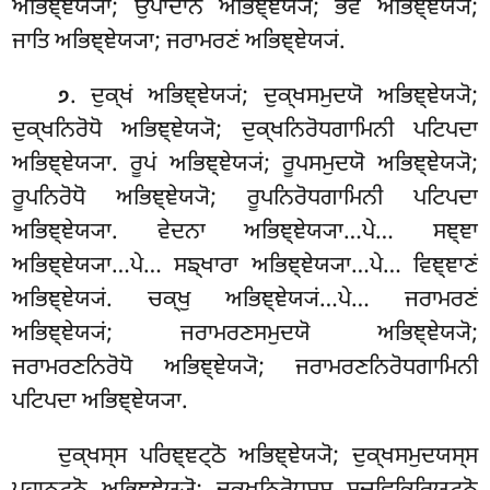
ਅਭਿਞ੍ਞੇਯ੍ਯਾ; ਉਪਾਦਾਨਂ ਅਭਿਞ੍ਞੇਯ੍ਯਂ; ਭਵੋ ਅਭਿਞ੍ਞੇਯ੍ਯੋ;
ਜਾਤਿ ਅਭਿਞ੍ਞੇਯ੍ਯਾ; ਜਰਾਮਰਣਂ ਅਭਿਞ੍ਞੇਯ੍ਯਂ.
. ਦੁਕ੍ਖਂ
ਅਭਿਞ੍ਞੇਯ੍ਯਂ; ਦੁਕ੍ਖਸਮੁਦਯੋ ਅਭਿਞ੍ਞੇਯ੍ਯੋ;
੭
ਦੁਕ੍ਖਨਿਰੋਧੋ ਅਭਿਞ੍ਞੇਯ੍ਯੋ; ਦੁਕ੍ਖਨਿਰੋਧਗਾਮਿਨੀ ਪਟਿਪਦਾ
ਅਭਿਞ੍ਞੇਯ੍ਯਾ. ਰੂਪਂ ਅਭਿਞ੍ਞੇਯ੍ਯਂ; ਰੂਪਸਮੁਦਯੋ ਅਭਿਞ੍ਞੇਯ੍ਯੋ;
ਰੂਪਨਿਰੋਧੋ ਅਭਿਞ੍ਞੇਯ੍ਯੋ; ਰੂਪਨਿਰੋਧਗਾਮਿਨੀ ਪਟਿਪਦਾ
ਅਭਿਞ੍ਞੇਯ੍ਯਾ. ਵੇਦਨਾ ਅਭਿਞ੍ਞੇਯ੍ਯਾ…ਪੇ… ਸਞ੍ਞਾ
ਅਭਿਞ੍ਞੇਯ੍ਯਾ…ਪੇ… ਸਙ੍ਖਾਰਾ ਅਭਿਞ੍ਞੇਯ੍ਯਾ…ਪੇ… ਵਿਞ੍ਞਾਣਂ
ਅਭਿਞ੍ਞੇਯ੍ਯਂ. ਚਕ੍ਖੁ ਅਭਿਞ੍ਞੇਯ੍ਯਂ…ਪੇ… ਜਰਾਮਰਣਂ
ਅਭਿਞ੍ਞੇਯ੍ਯਂ; ਜਰਾਮਰਣਸਮੁਦਯੋ ਅਭਿਞ੍ਞੇਯ੍ਯੋ;
ਜਰਾਮਰਣਨਿਰੋਧੋ ਅਭਿਞ੍ਞੇਯ੍ਯੋ; ਜਰਾਮਰਣਨਿਰੋਧਗਾਮਿਨੀ
ਪਟਿਪਦਾ ਅਭਿਞ੍ਞੇਯ੍ਯਾ.
ਦੁਕ੍ਖਸ੍ਸ ਪਰਿਞ੍ਞਟ੍ਠੋ ਅਭਿਞ੍ਞੇਯ੍ਯੋ; ਦੁਕ੍ਖਸਮੁਦਯਸ੍ਸ