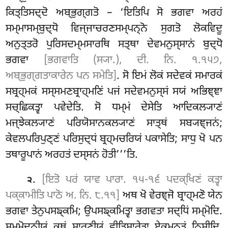
ਕਿਤ੍ਤਿਸਦ੍ਦੋ ਅਬ੍ਭੁਗ੍ਗਤੋ – ‘ਇਤਿਪਿ ਸੋ ਭਗਵਾ ਅਰਹਂ
ਸਮ੍ਮਾਸਮ੍ਬੁਦ੍ਧੋ ਵਿਜ੍ਜਾਚਰਣਸਮ੍ਪਨ੍ਨੋ ਸੁਗਤੋ ਲੋਕਵਿਦੂ
ਅਨੁਤ੍ਤਰੋ ਪੁਰਿਸਦਮ੍ਮਸਾਰਥਿ ਸਤ੍ਥਾ ਦੇਵਮਨੁਸ੍ਸਾਨਂ ਬੁਦ੍ਧੋ
ਭਗਵਾ
[ਭਗਵਾਤਿ (ਸ੍ਯਾ.), ਦੀ. ਨਿ. ੧.੧੫੭,
ਅਬ੍ਭੁਗ੍ਗਤਾਕਾਰੇਨ ਪਨ ਸਮੇਤਿ]
. ਸੋ ਇਮਂ ਲੋਕਂ ਸਦੇਵਕਂ ਸਮਾਰਕਂ
ਸਬ੍ਰਹ੍ਮਕਂ ਸਸ੍ਸਮਣਬ੍ਰਾਹ੍ਮਣਿਂ ਪਜਂ ਸਦੇਵਮਨੁਸ੍ਸਂ ਸਯਂ ਅਭਿਞ੍ਞਾ
ਸਚ੍ਛਿਕਤ੍ਵਾ ਪਵੇਦੇਤਿ. ਸੋ ਧਮ੍ਮਂ ਦੇਸੇਤਿ ਆਦਿਕਲ੍ਯਾਣਂ
ਮਜ੍ਝੇਕਲ੍ਯਾਣਂ ਪਰਿਯੋਸਾਨਕਲ੍ਯਾਣਂ
ਸਾਤ੍ਥਂ ਸਬ੍ਯਞ੍ਜਨਂ;
ਕੇਵਲਪਰਿਪੁਣ੍ਣਂ ਪਰਿਸੁਦ੍ਧਂ ਬ੍ਰਹ੍ਮਚਰਿਯਂ ਪਕਾਸੇਤਿ; ਸਾਧੁ ਖੋ ਪਨ
ਤਥਾਰੂਪਾਨਂ ਅਰਹਤਂ ਦਸ੍ਸਨਂ ਹੋਤੀ’’’ਤਿ.
.
[ਇਤੋ ਪਰਂ ਯਾਵ ਪਾਰਾ. ੧੫-੧੬ ਪਦਕ੍ਖਿਣਂ ਕਤ੍ਵਾ
੨
ਪਕ੍ਕਾਮੀਤਿ ਪਾਠੋ ਅ. ਨਿ. ੮.੧੧]
ਅਥ
ਖੋ ਵੇਰਞ੍ਜੋ ਬ੍ਰਾਹ੍ਮਣੋ ਯੇਨ
ਭਗਵਾ ਤੇਨੁਪਸਙ੍ਕਮਿ; ਉਪਸਙ੍ਕਮਿਤ੍ਵਾ ਭਗਵਤਾ ਸਦ੍ਧਿਂ ਸਮ੍ਮੋਦਿ.
ਸਮ੍ਮੋਦਨੀਯਂ ਕਥਂ ਸਾਰਣੀਯਂ ਵੀਤਿਸਾਰੇਤ੍ਵਾ ਏਕਮਨ੍ਤਂ ਨਿਸੀਦਿ
.