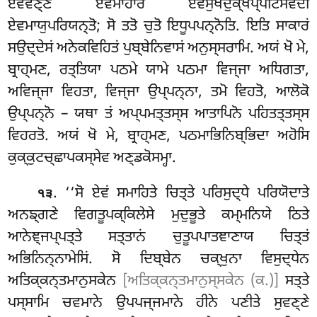
ਏਵਂਵਣ੍ਣੋ ਏਵਮਾਹਾਰੋ ਏਵਂਸੁਖਦੁਕ੍ਖਪ੍ਪਟਿਸਂਵੇਦੀ
ਏਵਮਾਯੁਪਰਿਯਨ੍ਤੋ; ਸੋ ਤਤੋ ਚੁਤੋ ਇਧੂਪਪਨ੍ਨੋਤਿ. ਇਤਿ ਸਾਕਾਰਂ
ਸਉਦ੍ਦੇਸਂ ਅਨੇਕਵਿਹਿਤਂ ਪੁਬ੍ਬੇਨਿਵਾਸਂ ਅਨੁਸ੍ਸਰਾਮਿ. ਅਯਂ ਖੋ ਮੇ,
ਬ੍ਰਾਹ੍ਮਣ, ਰਤ੍ਤਿਯਾ ਪਠਮੇ ਯਾਮੇ ਪਠਮਾ ਵਿਜ੍ਜਾ ਅਧਿਗਤਾ,
ਅਵਿਜ੍ਜਾ ਵਿਹਤਾ, ਵਿਜ੍ਜਾ ਉਪ੍ਪਨ੍ਨਾ, ਤਮੋ ਵਿਹਤੋ, ਆਲੋਕੋ
ਉਪ੍ਪਨ੍ਨੋ – ਯਥਾ ਤਂ ਅਪ੍ਪਮਤ੍ਤਸ੍ਸ ਆਤਾਪਿਨੋ ਪਹਿਤਤ੍ਤਸ੍ਸ
ਵਿਹਰਤੋ. ਅਯਂ ਖੋ ਮੇ, ਬ੍ਰਾਹ੍ਮਣ, ਪਠਮਾਭਿਨਿਬ੍ਭਿਦਾ ਅਹੋਸਿ
ਕੁਕ੍ਕੁਟਚ੍ਛਾਪਕਸ੍ਸੇਵ ਅਣ੍ਡਕੋਸਮ੍ਹਾ.
. ‘‘ਸੋ ਏਵਂ ਸਮਾਹਿਤੇ ਚਿਤ੍ਤੇ ਪਰਿਸੁਦ੍ਧੇ ਪਰਿਯੋਦਾਤੇ
੧੩
ਅਨਙ੍ਗਣੇ ਵਿਗਤੂਪਕ੍ਕਿਲੇਸੇ ਮੁਦੁਭੂਤੇ ਕਮ੍ਮਨਿਯੇ ਠਿਤੇ
ਆਨੇਞ੍ਜਪ੍ਪਤ੍ਤੇ ਸਤ੍ਤਾਨਂ ਚੁਤੂਪਪਾਤਞਾਣਾਯ ਚਿਤ੍ਤਂ
ਅਭਿਨਿਨ੍ਨਾਮੇਸਿਂ
. ਸੋ ਦਿਬ੍ਬੇਨ ਚਕ੍ਖੁਨਾ ਵਿਸੁਦ੍ਧੇਨ
ਅਤਿਕ੍ਕਨ੍ਤਮਾਨੁਸਕੇਨ
[ਅਤਿਕ੍ਕਨ੍ਤਮਾਨੁਸ੍ਸਕੇਨ (ਕ.)]
ਸਤ੍ਤੇ
ਪਸ੍ਸਾਮਿ ਚਵਮਾਨੇ ਉਪਪਜ੍ਜਮਾਨੇ ਹੀਨੇ ਪਣੀਤੇ
ਸੁਵਣ੍ਣੇ