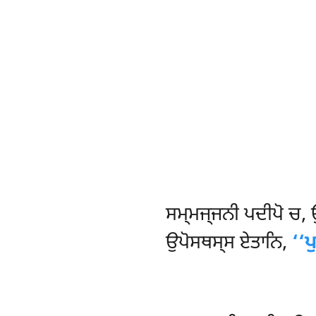
ਸਮ੍ਮਜ੍ਜਨੀ
ਪਦੀਪੋ ਚ,
ਉਪੋਸਥਸ੍ਸ ਏਤਾਨਿ,
‘‘