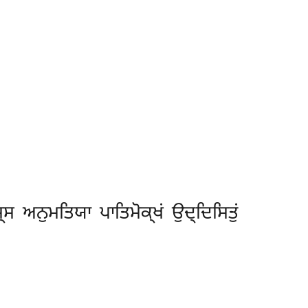
੍ਸ ਅਨੁਮਤਿਯਾ ਪਾਤਿਮੋਕ੍ਖਂ ਉਦ੍ਦਿਸਿਤੁਂ