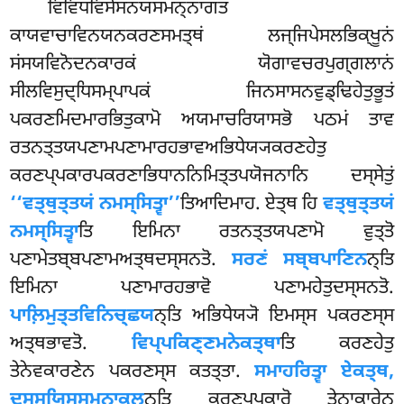
ਵਿਵਿਧਵਿਸੇਸਨਯਸਮਨ੍ਨਾਗਤਂ
ਕਾਯਵਾਚਾਵਿਨਯਨਕਰਣਸਮਤ੍ਥਂ ਲਜ੍ਜਿਪੇਸਲਭਿਕ੍ਖੂਨਂ
ਸਂਸਯਵਿਨੋਦਨਕਾਰਕਂ ਯੋਗਾਵਚਰਪੁਗ੍ਗਲਾਨਂ
ਸੀਲਵਿਸੁਦ੍ਧਿਸਮ੍ਪਾਪਕਂ ਜਿਨਸਾਸਨਵੁਡ੍ਢਿਹੇਤੁਭੂਤਂ
ਪਕਰਣਮਿਦਮਾਰਭਿਤੁਕਾਮੋ ਅਯਮਾਚਰਿਯਾਸਭੋ ਪਠਮਂ ਤਾਵ
ਰਤਨਤ੍ਤਯਪਣਾਮਪਣਾਮਾਰਹਭਾਵਅਭਿਧੇਯ੍ਯਕਰਣਹੇਤੁ
ਕਰਣਪ੍ਪਕਾਰਪਕਰਣਾਭਿਧਾਨਨਿਮਿਤ੍ਤਪਯੋਜਨਾਨਿ ਦਸ੍ਸੇਤੁਂ
‘‘ਵਤ੍ਥੁਤ੍ਤਯਂ ਨਮਸ੍ਸਿਤ੍ਵਾ’’
ਤਿਆਦਿਮਾਹ. ਏਤ੍ਥ ਹਿ
ਵਤ੍ਥੁਤ੍ਤਯਂ
ਨਮਸ੍ਸਿਤ੍ਵਾ
ਤਿ ਇਮਿਨਾ ਰਤਨਤ੍ਤਯਪਣਾਮੋ ਵੁਤ੍ਤੋ
ਪਣਾਮੇਤਬ੍ਬਪਣਾਮਅਤ੍ਥਦਸ੍ਸਨਤੋ.
ਸਰਣਂ ਸਬ੍ਬਪਾਣਿਨ
ਨ੍ਤਿ
ਇਮਿਨਾ ਪਣਾਮਾਰਹਭਾਵੋ ਪਣਾਮਹੇਤੁਦਸ੍ਸਨਤੋ.
ਪਾਲ਼ਿਮੁਤ੍ਤਵਿਨਿਚ੍ਛਯ
ਨ੍ਤਿ ਅਭਿਧੇਯ੍ਯੋ ਇਮਸ੍ਸ ਪਕਰਣਸ੍ਸ
ਅਤ੍ਥਭਾਵਤੋ.
ਵਿਪ੍ਪਕਿਣ੍ਣਮਨੇਕਤ੍ਥਾ
ਤਿ ਕਰਣਹੇਤੁ
ਤੇਨੇਵਕਾਰਣੇਨ ਪਕਰਣਸ੍ਸ ਕਤਤ੍ਤਾ.
ਸਮਾਹਰਿਤ੍ਵਾ ਏਕਤ੍ਥ,
ਦਸ੍ਸਯਿਸ੍ਸਮਨਾਕੁਲ
ਨ੍ਤਿ ਕਰਣਪ੍ਪਕਾਰੋ ਤੇਨਾਕਾਰੇਨ