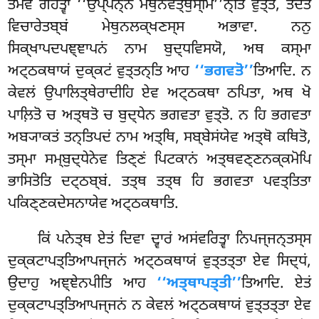
ਤਮੇਵ ਗਹੇਤ੍ਵਾ ‘‘ਉਪ੍ਪਨ੍ਨੇ ਮੇਥੁਨਵਤ੍ਥੁਸ੍ਮਿ’’ਨ੍ਤਿ ਵੁਤ੍ਤਂ, ਤਦੇਤਂ
ਵਿਚਾਰੇਤਬ੍ਬਂ ਮੇਥੁਨਲਕ੍ਖਣਸ੍ਸ ਅਭਾਵਾ. ਨਨੁ
ਸਿਕ੍ਖਾਪਦਪਞ੍ਞਾਪਨਂ ਨਾਮ ਬੁਦ੍ਧਵਿਸਯੋ, ਅਥ ਕਸ੍ਮਾ
ਅਟ੍ਠਕਥਾਯਂ ਦੁਕ੍ਕਟਂ ਵੁਤ੍ਤਨ੍ਤਿ ਆਹ
‘‘ਭਗਵਤੋ’’
ਤਿਆਦਿ. ਨ
ਕੇਵਲਂ ਉਪਾਲਿਤ੍ਥੇਰਾਦੀਹਿ ਏਵ ਅਟ੍ਠਕਥਾ ਠਪਿਤਾ, ਅਥ ਖੋ
ਪਾਲ਼ਿਤੋ ਚ ਅਤ੍ਥਤੋ ਚ ਬੁਦ੍ਧੇਨ ਭਗਵਤਾ ਵੁਤ੍ਤੋ. ਨ ਹਿ ਭਗਵਤਾ
ਅਬ੍ਯਾਕਤਂ ਤਨ੍ਤਿਪਦਂ ਨਾਮ ਅਤ੍ਥਿ, ਸਬ੍ਬੇਸਂਯੇਵ ਅਤ੍ਥੋ ਕਥਿਤੋ,
ਤਸ੍ਮਾ ਸਮ੍ਬੁਦ੍ਧੇਨੇਵ ਤਿਣ੍ਣਂ ਪਿਟਕਾਨਂ ਅਤ੍ਥਵਣ੍ਣਨਕ੍ਕਮੋਪਿ
ਭਾਸਿਤੋਤਿ ਦਟ੍ਠਬ੍ਬਂ. ਤਤ੍ਥ ਤਤ੍ਥ ਹਿ ਭਗਵਤਾ ਪਵਤ੍ਤਿਤਾ
ਪਕਿਣ੍ਣਕਦੇਸਨਾਯੇਵ ਅਟ੍ਠਕਥਾਤਿ.
ਕਿਂ
ਪਨੇਤ੍ਥ ਏਤਂ ਦਿਵਾ ਦ੍ਵਾਰਂ ਅਸਂਵਰਿਤ੍ਵਾ ਨਿਪਜ੍ਜਨ੍ਤਸ੍ਸ
ਦੁਕ੍ਕਟਾਪਤ੍ਤਿਆਪਜ੍ਜਨਂ ਅਟ੍ਠਕਥਾਯਂ ਵੁਤ੍ਤਤ੍ਤਾ ਏਵ ਸਿਦ੍ਧਂ,
ਉਦਾਹੁ ਅਞ੍ਞੇਨਪੀਤਿ ਆਹ
‘‘ਅਤ੍ਥਾਪਤ੍ਤੀ’’
ਤਿਆਦਿ. ਏਤਂ
ਦੁਕ੍ਕਟਾਪਤ੍ਤਿਆਪਜ੍ਜਨਂ ਨ ਕੇਵਲਂ ਅਟ੍ਠਕਥਾਯਂ ਵੁਤ੍ਤਤ੍ਤਾ ਏਵ