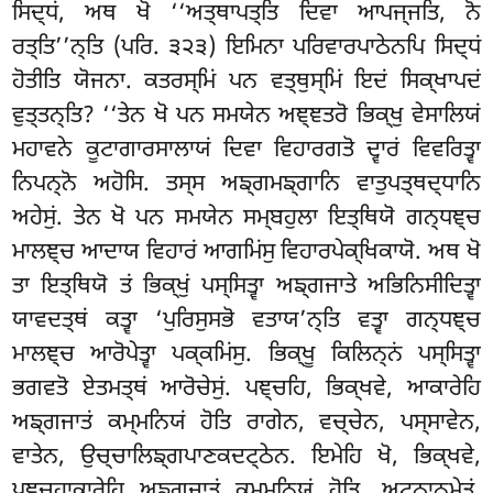
ਸਿਦ੍ਧਂ, ਅਥ ਖੋ ‘‘ਅਤ੍ਥਾਪਤ੍ਤਿ ਦਿਵਾ ਆਪਜ੍ਜਤਿ, ਨੋ
ਰਤ੍ਤਿ’’ਨ੍ਤਿ (ਪਰਿ. ੩੨੩) ਇਮਿਨਾ ਪਰਿਵਾਰਪਾਠੇਨਪਿ ਸਿਦ੍ਧਂ
ਹੋਤੀਤਿ ਯੋਜਨਾ. ਕਤਰਸ੍ਮਿਂ ਪਨ ਵਤ੍ਥੁਸ੍ਮਿਂ ਇਦਂ ਸਿਕ੍ਖਾਪਦਂ
ਵੁਤ੍ਤਨ੍ਤਿ? ‘‘ਤੇਨ ਖੋ ਪਨ ਸਮਯੇਨ ਅਞ੍ਞਤਰੋ ਭਿਕ੍ਖੁ ਵੇਸਾਲਿਯਂ
ਮਹਾਵਨੇ ਕੂਟਾਗਾਰਸਾਲਾਯਂ ਦਿਵਾ ਵਿਹਾਰਗਤੋ ਦ੍ਵਾਰਂ ਵਿਵਰਿਤ੍ਵਾ
ਨਿਪਨ੍ਨੋ ਅਹੋਸਿ. ਤਸ੍ਸ ਅਙ੍ਗਮਙ੍ਗਾਨਿ ਵਾਤੁਪਤ੍ਥਦ੍ਧਾਨਿ
ਅਹੇਸੁਂ. ਤੇਨ ਖੋ ਪਨ ਸਮਯੇਨ ਸਮ੍ਬਹੁਲਾ ਇਤ੍ਥਿਯੋ ਗਨ੍ਧਞ੍ਚ
ਮਾਲਞ੍ਚ ਆਦਾਯ ਵਿਹਾਰਂ ਆਗਮਿਂਸੁ ਵਿਹਾਰਪੇਕ੍ਖਿਕਾਯੋ. ਅਥ ਖੋ
ਤਾ ਇਤ੍ਥਿਯੋ ਤਂ ਭਿਕ੍ਖੁਂ ਪਸ੍ਸਿਤ੍ਵਾ ਅਙ੍ਗਜਾਤੇ ਅਭਿਨਿਸੀਦਿਤ੍ਵਾ
ਯਾਵਦਤ੍ਥਂ ਕਤ੍ਵਾ ‘ਪੁਰਿਸੁਸਭੋ ਵਤਾਯ’ਨ੍ਤਿ ਵਤ੍ਵਾ ਗਨ੍ਧਞ੍ਚ
ਮਾਲਞ੍ਚ ਆਰੋਪੇਤ੍ਵਾ ਪਕ੍ਕਮਿਂਸੁ. ਭਿਕ੍ਖੂ ਕਿਲਿਨ੍ਨਂ ਪਸ੍ਸਿਤ੍ਵਾ
ਭਗਵਤੋ ਏਤਮਤ੍ਥਂ ਆਰੋਚੇਸੁਂ. ਪਞ੍ਚਹਿ, ਭਿਕ੍ਖਵੇ, ਆਕਾਰੇਹਿ
ਅਙ੍ਗਜਾਤਂ ਕਮ੍ਮਨਿਯਂ ਹੋਤਿ ਰਾਗੇਨ, ਵਚ੍ਚੇਨ, ਪਸ੍ਸਾਵੇਨ,
ਵਾਤੇਨ, ਉਚ੍ਚਾਲਿਙ੍ਗਪਾਣਕਦਟ੍ਠੇਨ. ਇਮੇਹਿ ਖੋ, ਭਿਕ੍ਖਵੇ,
ਪਞ੍ਚਹਾਕਾਰੇਹਿ ਅਙ੍ਗਜਾਤਂ ਕਮ੍ਮਨਿਯਂ ਹੋਤਿ. ਅਟ੍ਠਾਨਮੇਤਂ,