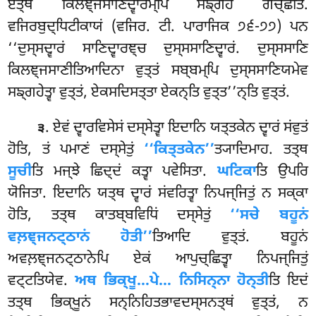
ਏਤ੍ਥ ਕਿਲਞ੍ਜਸਾਣਿਦ੍ਵਾਰਮ੍ਪਿ ਸਙ੍ਗਹਂ ਗਚ੍ਛਤਿ.
ਵਜਿਰਬੁਦ੍ਧਿਟੀਕਾਯਂ (ਵਜਿਰ. ਟੀ. ਪਾਰਾਜਿਕ ੭੬-੭੭) ਪਨ
‘‘ਦੁਸ੍ਸਦ੍ਵਾਰਂ ਸਾਣਿਦ੍ਵਾਰਞ੍ਚ ਦੁਸ੍ਸਸਾਣਿਦ੍ਵਾਰਂ. ਦੁਸ੍ਸਸਾਣਿ
ਕਿਲਞ੍ਜਸਾਣੀਤਿਆਦਿਨਾ ਵੁਤ੍ਤਂ ਸਬ੍ਬਮ੍ਪਿ ਦੁਸ੍ਸਸਾਣਿਯਮੇਵ
ਸਙ੍ਗਹੇਤ੍ਵਾ ਵੁਤ੍ਤਂ, ਏਕਸਦਿਸਤ੍ਤਾ ਏਕਨ੍ਤਿ ਵੁਤ੍ਤ’’ਨ੍ਤਿ ਵੁਤ੍ਤਂ.
. ਏਵਂ ਦ੍ਵਾਰਵਿਸੇਸਂ ਦਸ੍ਸੇਤ੍ਵਾ ਇਦਾਨਿ ਯਤ੍ਤਕੇਨ ਦ੍ਵਾਰਂ ਸਂਵੁਤਂ
੩
ਹੋਤਿ, ਤਂ ਪਮਾਣਂ ਦਸ੍ਸੇਤੁਂ
‘‘ਕਿਤ੍ਤਕੇਨ’’
ਤ੍ਯਾਦਿਮਾਹ. ਤਤ੍ਥ
ਸੂਚੀ
ਤਿ ਮਜ੍ਝੇ ਛਿਦ੍ਦਂ ਕਤ੍ਵਾ ਪਵੇਸਿਤਾ.
ਘਟਿਕਾ
ਤਿ ਉਪਰਿ
ਯੋਜਿਤਾ. ਇਦਾਨਿ ਯਤ੍ਥ ਦ੍ਵਾਰਂ ਸਂਵਰਿਤ੍ਵਾ ਨਿਪਜ੍ਜਿਤੁਂ
ਨ ਸਕ੍ਕਾ
ਹੋਤਿ, ਤਤ੍ਥ ਕਾਤਬ੍ਬਵਿਧਿਂ ਦਸ੍ਸੇਤੁਂ
‘‘ਸਚੇ ਬਹੂਨਂ
ਵਲ਼ਞ੍ਜਨਟ੍ਠਾਨਂ ਹੋਤੀ’’
ਤਿਆਦਿ ਵੁਤ੍ਤਂ. ਬਹੂਨਂ
ਅਵਲ਼ਞ੍ਜਨਟ੍ਠਾਨੇਪਿ ਏਕਂ ਆਪੁਚ੍ਛਿਤ੍ਵਾ ਨਿਪਜ੍ਜਿਤੁਂ
ਵਟ੍ਟਤਿਯੇਵ.
ਅਥ ਭਿਕ੍ਖੂ…ਪੇ… ਨਿਸਿਨ੍ਨਾ ਹੋਨ੍ਤੀ
ਤਿ ਇਦਂ
ਤਤ੍ਥ ਭਿਕ੍ਖੂਨਂ ਸਨ੍ਨਿਹਿਤਭਾਵਦਸ੍ਸਨਤ੍ਥਂ ਵੁਤ੍ਤਂ, ਨ