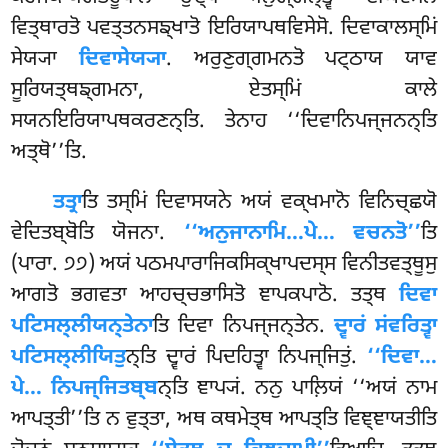
ਵਿਤ੍ਥਾਰਤੋ ਪਵਤ੍ਤਨਸਙ੍ਖਾਤੋ ਇਰਿਯਾਪਥਵਿਸੇਸੋ. ਦਿਵਾਕਾਲਸ੍ਮਿਂ
ਸੇਯ੍ਯਾ
ਦਿਵਾਸੇਯ੍ਯਾ
. ਅਰੁਣੁਗ੍ਗਮਨਤੋ ਪਟ੍ਠਾਯ ਯਾਵ
ਸੂਰਿਯਤ੍ਥਙ੍ਗਮਨਾ, ਏਤਸ੍ਮਿਂ ਕਾਲੇ
ਸਯਨਇਰਿਯਾਪਥਕਰਣਨ੍ਤਿ. ਤੇਨਾਹ ‘‘ਦਿਵਾਨਿਪਜ੍ਜਨਨ੍ਤਿ
ਅਤ੍ਥੋ’’ਤਿ.
ਤਤ੍ਰਾ
ਤਿ ਤਸ੍ਮਿਂ ਦਿਵਾਸਯਨੇ ਅਯਂ ਵਕ੍ਖਮਾਨੋ ਵਿਨਿਚ੍ਛਯੋ
ਵੇਦਿਤਬ੍ਬੋਤਿ ਯੋਜਨਾ.
‘‘ਅਨੁਜਾਨਾਮਿ…ਪੇ… ਵਚਨਤੋ’’
ਤਿ
(ਪਾਰਾ. ੭੭) ਅਯਂ ਪਠਮਪਾਰਾਜਿਕਸਿਕ੍ਖਾਪਦਸ੍ਸ ਵਿਨੀਤਵਤ੍ਥੂਸੁ
ਆਗਤੋ ਭਗਵਤਾ
ਆਹਚ੍ਚਭਾਸਿਤੋ ਞਾਪਕਪਾਠੋ. ਤਤ੍ਥ
ਦਿਵਾ
ਪਟਿਸਲ੍ਲੀਯਨ੍ਤੇਨਾ
ਤਿ ਦਿਵਾ ਨਿਪਜ੍ਜਨ੍ਤੇਨ.
ਦ੍ਵਾਰਂ ਸਂਵਰਿਤ੍ਵਾ
ਪਟਿਸਲ੍ਲੀਯਿਤੁ
ਨ੍ਤਿ ਦ੍ਵਾਰਂ ਪਿਦਹਿਤ੍ਵਾ ਨਿਪਜ੍ਜਿਤੁਂ.
‘‘ਦਿਵਾ…
ਪੇ… ਨਿਪਜ੍ਜਿਤਬ੍ਬ
ਨ੍ਤਿ ਞਾਪ੍ਯਂ. ਨਨੁ ਪਾਲ਼ਿਯਂ ‘‘ਅਯਂ ਨਾਮ
ਆਪਤ੍ਤੀ’’ਤਿ ਨ ਵੁਤ੍ਤਾ, ਅਥ ਕਥਮੇਤ੍ਥ ਆਪਤ੍ਤਿ ਵਿਞ੍ਞਾਯਤੀਤਿ