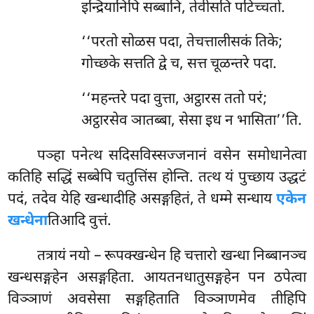
इन्द्रियानिपि सब्बानि, तेवीसति पटिच्चतो.
‘‘परतो सोळस पदा, तेचत्तालीसकं तिके;
गोच्छके सत्तति द्वे च, सत्त चूळन्तरे पदा.
‘‘महन्तरे
पदा वुत्ता, अट्ठारस ततो परं;
अट्ठारसेव ञातब्बा, सेसा इध न भासिता’’ति.
पञ्हा पनेत्थ सदिसविस्सज्जनानं वसेन समोधानेत्वा
कतिहि सद्धिं सब्बेपि चतुत्तिंस होन्ति. तत्थ यं
पुच्छाय उद्धटं
पदं, तदेव येहि खन्धादीहि असङ्गहितं, ते धम्मे सन्धाय
एकेन
खन्धेना
तिआदि वुत्तं.
तत्रायं नयो – रूपक्खन्धेन हि चत्तारो खन्धा निब्बानञ्च
खन्धसङ्गहेन असङ्गहिता. आयतनधातुसङ्गहेन पन ठपेत्वा
विञ्ञाणं अवसेसा सङ्गहिताति विञ्ञाणमेव तीहिपि