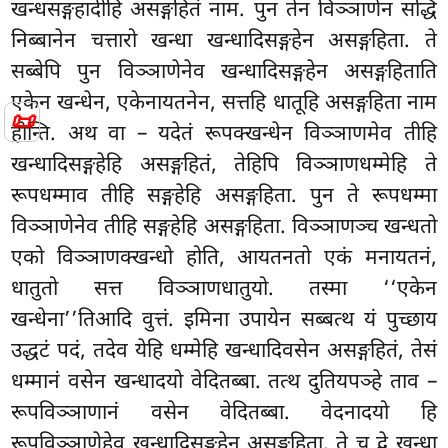
खन्धसङ्गहादीहि असङ्गहितं नाम. पुन तेन विञ्ञाणेन सद्धिं
निब्बानेन चत्तारो खन्धा खन्धादिसङ्गहेन असङ्गहिता. ते
सब्बेपि पुन विञ्ञाणेनेव खन्धादिसङ्गहेन असङ्गहिताति
एकेन खन्धेन, एकेनायतनेन, सत्तहि धातूहि असङ्गहिता नाम
📜
होन्ति. अथ वा – यदेतं रूपक्खन्धेन विञ्ञाणमेव तीहि
खन्धादिसङ्गहेहि असङ्गहितं, तेहिपि विञ्ञाणधम्मेहि ते
रूपधम्माव तीहि सङ्गहेहि असङ्गहिता. पुन ते रूपधम्मा
विञ्ञाणेनेव तीहि सङ्गहेहि असङ्गहिता. विञ्ञाणञ्च खन्धतो
एको विञ्ञाणक्खन्धो होति, आयतनतो एकं मनायतनं,
धातुतो सत्त विञ्ञाणधातुयो. तस्मा ‘‘एकेन
खन्धेना’’तिआदि वुत्तं. इमिना उपायेन सब्बत्थ यं पुच्छाय
उद्धटं पदं, तदेव येहि धम्मेहि खन्धादिवसेन असङ्गहितं, तेसं
धम्मानं वसेन खन्धादयो वेदितब्बा. तत्थ दुतियपञ्हे ताव –
रूपविञ्ञाणानं वसेन
वेदितब्बा. वेदनादयो हि
रूपविञ्ञाणेहेव खन्धादिसङ्गहेन असङ्गहिता. ते च द्वे खन्धा