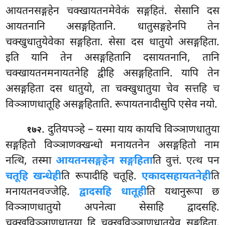
आयतनसङ्गहेन चक्खायतनमेवेकं सङ्गहितं. सेसानि दस
आयतनानि असङ्गहितानि. धातुसङ्गहेनपि तेन
चक्खुधातुयेवेका सङ्गहिता. सेसा दस धातुयो असङ्गहिता.
इति यानि तेन असङ्गहितानि दसायतनानि, तानि
चक्खायतनमनायतनेहि द्वीहि
असङ्गहितानि. यापि तेन
असङ्गहिता दस धातुयो, ता चक्खुधातुया चेव सत्तहि च
विञ्ञाणधातूहि असङ्गहिताति. रूपायतनादीसुपि एसेव नयो.
. दुतियपञ्हे – यस्मा याय कायचि विञ्ञाणधातुया
१७२
सङ्गहितो विञ्ञाणक्खन्धो मनायतनेन असङ्गहितो नाम
नत्थि, तस्मा
आयतनसङ्गहेन सङ्गहिता
ति वुत्तं. एत्थ पन
चतूहि खन्धेही
ति रूपादीहि चतूहि.
एकादसहायतनेही
ति
मनायतनवज्जेहि.
द्वादसहि धातूही
ति यथानुरूपा छ
विञ्ञाणधातुयो अपनेत्वा सेसाहि द्वादसहि.
चक्खुविञ्ञाणधातुया हि चक्खुविञ्ञाणधातुयेव सङ्गहिता,