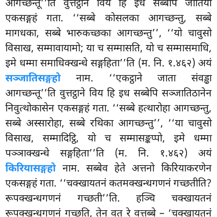
आगच्छन्तू’’ति वुत्तट्ठाने विय हि इध सब्बेपि जातिया
एकसङ्गहं गता. ‘‘सब्बे कोसलका आगच्छन्तु, सब्बे
मागधका, सब्बे भारुकच्छका आगच्छन्तु’’, ‘‘यो चावुसो
विसाख, सम्मावायामो; या च सम्मासति, यो च सम्मासमाधि,
इमे धम्मा
समाधिक्खन्धे सङ्गहिता’’ति (म. नि. १.४६२) अयं
सञ्जातिसङ्गहो
नाम. ‘‘एकट्ठाने जाता संवड्ढा
आगच्छन्तू’’ति वुत्तट्ठाने विय हि इध सब्बेपि सञ्जातिठानेन
निवुत्थोकासेन एकसङ्गहं गता. ‘‘सब्बे हत्थारोहा आगच्छन्तु,
सब्बे अस्सारोहा, सब्बे रथिका आगच्छन्तु’’, ‘‘या चावुसो
विसाख, सम्मादिट्ठि, यो च सम्मासङ्कप्पो, इमे धम्मा
पञ्ञाक्खन्धे सङ्गहिता’’ति (म. नि. १.४६२) अयं
किरियासङ्गहो
नाम. सब्बेव हेते अत्तनो किरियाकरणेन
एकसङ्गहं गता. ‘‘चक्खायतनं कतमक्खन्धगणनं गच्छतीति?
रूपक्खन्धगणनं गच्छती’’ति. हञ्चि चक्खायतनं
रूपक्खन्धगणनं गच्छति, तेन वत रे वत्तब्बे – ‘चक्खायतनं