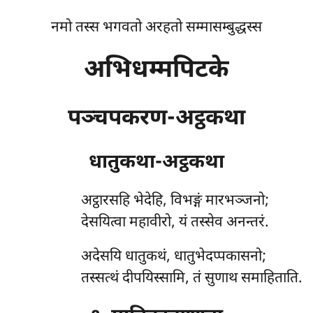
नमो तस्स भगवतो अरहतो सम्मासम्बुद्धस्स
अभिधम्मपिटके
पञ्चपकरण-अट्ठकथा
धातुकथा-अट्ठकथा
अट्ठारसहि
भेदेहि, विभङ्गं मारभञ्जनो;
देसयित्वा महावीरो, यं तस्सेव अनन्तरं.
अदेसयि धातुकथं, धातुभेदप्पकासनो;
तस्सत्थं दीपयिस्सामि, तं सुणाथ समाहिताति.