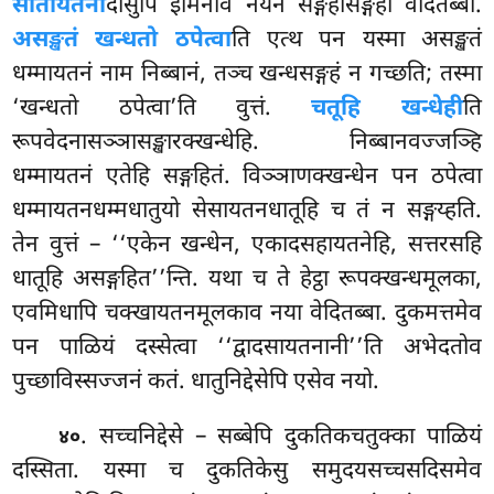
सोतायतना
दीसुपि इमिनाव नयेन सङ्गहासङ्गहो वेदितब्बो.
असङ्खतं खन्धतो ठपेत्वा
ति एत्थ पन यस्मा असङ्खतं
धम्मायतनं नाम निब्बानं, तञ्च खन्धसङ्गहं न गच्छति; तस्मा
‘खन्धतो ठपेत्वा’ति वुत्तं.
चतूहि खन्धेही
ति
रूपवेदनासञ्ञासङ्खारक्खन्धेहि. निब्बानवज्जञ्हि
धम्मायतनं एतेहि सङ्गहितं. विञ्ञाणक्खन्धेन पन ठपेत्वा
धम्मायतनधम्मधातुयो सेसायतनधातूहि च तं न सङ्गय्हति.
तेन वुत्तं – ‘‘एकेन खन्धेन, एकादसहायतनेहि, सत्तरसहि
धातूहि असङ्गहित’’न्ति. यथा च ते हेट्ठा रूपक्खन्धमूलका,
एवमिधापि चक्खायतनमूलकाव नया वेदितब्बा. दुकमत्तमेव
पन पाळियं दस्सेत्वा ‘‘द्वादसायतनानी’’ति अभेदतोव
पुच्छाविस्सज्जनं कतं. धातुनिद्देसेपि एसेव नयो.
. सच्चनिद्देसे
– सब्बेपि दुकतिकचतुक्का पाळियं
४०
दस्सिता. यस्मा च दुकतिकेसु समुदयसच्चसदिसमेव