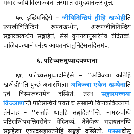
मग्गसच्चेपि विस्सज्जनं, तस्मा तं समुदयानन्तरं वुत्तं.
. इन्द्रियनिद्देसे –
जीवितिन्द्रियं द्वीहि खन्धेही
ति
५०
रूपजीवितिन्द्रियं रूपक्खन्धेन, अरूपजीवितिन्द्रियं
सङ्खारक्खन्धेन सङ्गहितं. सेसं वुत्तनयानुसारेनेव वेदितब्बं.
पाळिववत्थानं पनेत्थ आयतनधातुनिद्देससदिसमेव.
६. पटिच्चसमुप्पादवण्णना
. पटिच्चसमुप्पादनिद्देसे – ‘‘अविज्जा कतिहि
६१
खन्धेही’’ति पुच्छं अनारभित्वा
अविज्जा एकेन खन्धेना
ति
एवं विस्सज्जनमेव दस्सितं. तत्थ
सङ्खारपच्चया
विञ्ञाण
न्ति पटिसन्धियं पवत्ते च सब्बम्पि विपाकविञ्ञाणं.
तेनेवाह
– ‘‘सत्तहि धातूहि सङ्गहित’’न्ति. नामरूपम्पि
पटिसन्धिपवत्तिवसेनेव वेदितब्बं. तेनेवेत्थ सद्दायतनम्पि
सङ्गहेत्वा एकादसहायतनेहि सङ्गहो दस्सितो.
फस्सा
दीसु