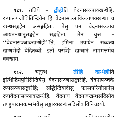
. ततिये –
द्वीही
ति वेदनासञ्ञाक्खन्धेहि.
१८१
रूपारूपजीवितिन्द्रियेन हि वेदनासञ्ञाविञ्ञाणक्खन्धा च
खन्धसङ्गहेन असङ्गहिता. तेसु पन वेदनासञ्ञाव
आयतनधातुसङ्गहेन सङ्गहिता. तेन वुत्तं –
‘‘वेदनासञ्ञाक्खन्धेही’’ति. इमिना उपायेन सब्बत्थ
खन्धभेदो वेदितब्बो. इतो परञ्हि खन्धानं नाममत्तमेव
वक्खाम.
. चतुत्थे
–
तीहि खन्धेही
ति
१८२
इत्थिन्द्रियपुरिसिन्द्रियेसु वेदनासञ्ञासङ्खारेहि, वेदनापञ्चके
रूपसञ्ञासङ्खारेहि; सद्धिन्द्रियादीसु फस्सपरियोसानेसु
रूपवेदनासञ्ञाक्खन्धेहि. वेदनाय वेदनाक्खन्धसदिसोव
तण्हुपादानकम्मभवेसु सङ्खारक्खन्धसदिसोव विनिच्छयो.