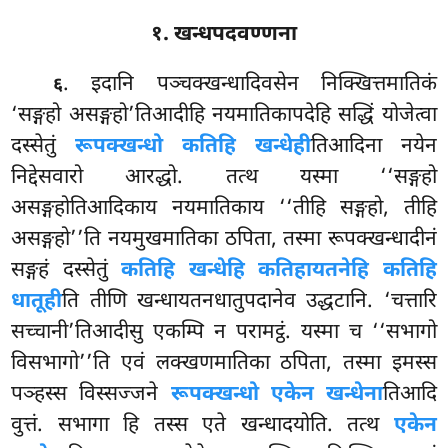
१. खन्धपदवण्णना
. इदानि
पञ्चक्खन्धादिवसेन निक्खित्तमातिकं
६
‘सङ्गहो असङ्गहो’तिआदीहि नयमातिकापदेहि सद्धिं योजेत्वा
दस्सेतुं
रूपक्खन्धो कतिहि खन्धेही
तिआदिना
नयेन
निद्देसवारो आरद्धो. तत्थ यस्मा ‘‘सङ्गहो
असङ्गहोतिआदिकाय नयमातिकाय ‘‘तीहि सङ्गहो, तीहि
असङ्गहो’’ति नयमुखमातिका ठपिता, तस्मा रूपक्खन्धादीनं
सङ्गहं दस्सेतुं
कतिहि खन्धेहि कतिहायतनेहि कतिहि
धातूही
ति तीणि खन्धायतनधातुपदानेव उद्धटानि. ‘चत्तारि
सच्चानी’तिआदीसु एकम्पि न परामट्ठं. यस्मा च ‘‘सभागो
विसभागो’’ति एवं लक्खणमातिका ठपिता, तस्मा इमस्स
पञ्हस्स विस्सज्जने
रूपक्खन्धो एकेन खन्धेना
तिआदि
वुत्तं. सभागा हि तस्स एते खन्धादयोति. तत्थ
एकेन