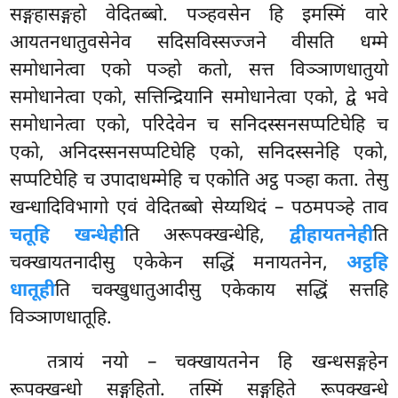
सङ्गहासङ्गहो वेदितब्बो. पञ्हवसेन हि इमस्मिं वारे
आयतनधातुवसेनेव सदिसविस्सज्जने वीसति धम्मे
समोधानेत्वा एको पञ्हो कतो, सत्त विञ्ञाणधातुयो
समोधानेत्वा एको, सत्तिन्द्रियानि समोधानेत्वा एको, द्वे भवे
समोधानेत्वा एको, परिदेवेन च सनिदस्सनसप्पटिघेहि च
एको, अनिदस्सनसप्पटिघेहि एको, सनिदस्सनेहि एको,
सप्पटिघेहि च उपादाधम्मेहि च एकोति अट्ठ पञ्हा कता. तेसु
खन्धादिविभागो
एवं वेदितब्बो सेय्यथिदं – पठमपञ्हे ताव
चतूहि खन्धेही
ति अरूपक्खन्धेहि,
द्वीहायतनेही
ति
चक्खायतनादीसु एकेकेन सद्धिं मनायतनेन,
अट्ठहि
धातूही
ति चक्खुधातुआदीसु एकेकाय सद्धिं सत्तहि
विञ्ञाणधातूहि.
तत्रायं नयो – चक्खायतनेन हि खन्धसङ्गहेन
रूपक्खन्धो सङ्गहितो. तस्मिं सङ्गहिते रूपक्खन्धे