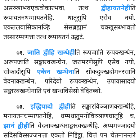
असञ्ञाभवएकवोकारभवा. तत्थ
द्वीहायतनेही
ति
रूपायतनधम्मायतनेहि. धातूसुपि एसेव नयो.
एकतलवासिकानञ्हि सेसब्रह्मानं चक्खुसब्भावतो
तस्सारम्मणत्ता तत्थ रूपायतनं उद्धटं.
.
जाति द्वीहि खन्धेही
ति रूपजाति रूपक्खन्धेन,
७१
अरूपजाति सङ्खारक्खन्धेन. जरामरणेसुपि
एसेव नयो.
सोकादीसुपि
एकेन खन्धेना
ति सोकदुक्खदोमनस्सानि
वेदनाक्खन्धेन, परिदेवो रूपक्खन्धेन, उपायासादयो
सङ्खारक्खन्धेनाति एवं खन्धविसेसो वेदितब्बो.
.
इद्धिपादो द्वीही
ति सङ्खारविञ्ञाणक्खन्धेहि,
७३
मनायतनधम्मायतनेहि, धम्मधातुमनोविञ्ञाणधातूहि च.
झानं द्वीही
ति वेदनाक्खन्धसङ्खारक्खन्धेहि. अप्पमञ्ञादयो
सदिसविस्सज्जनत्ता एकतो निद्दिट्ठा. चित्तं पन चेतनानन्तरं