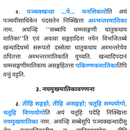
.
पञ्चक्खन्धा
…पे… मनसिकारो
ति अयं
२
पञ्चवीसाधिकेन पदसतेन निक्खित्ता
अब्भन्तरमातिका
नाम. अयञ्हि ‘‘सब्बापि धम्मसङ्गणी धातुकथाय
मातिका’’ति एवं अवत्वा सङ्गहादिना नयेन विभजितब्बे
खन्धादिधम्मे सरूपतो दस्सेत्वा धातुकथाय अब्भन्तरेयेव
ठपितत्ता अब्भन्तरमातिकाति वुच्चति. खन्धादिपदानं
धम्मसङ्गणीमातिकाय
असङ्गहितत्ता
पकिण्णकमातिका
तिपि
वत्तुं वट्टति.
३. नयमुखमातिकावण्णना
.
तीहि सङ्गहो, तीहि असङ्गहो; चतूहि सम्पयोगो,
३
चतूहि विप्पयोगो
ति अयं चतूहि पदेहि निक्खित्ता
नयमुखमातिका
नाम. अयञ्हि सब्बेसुपि पञ्चक्खन्धादीसु