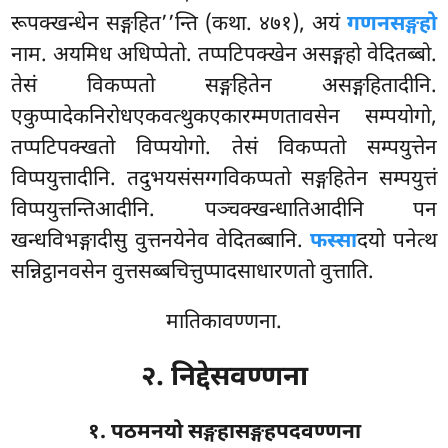
रूपक्खन्धेन सङ्गहित’’न्ति (कथा. ४७१), अयं
गणनसङ्गहो
नाम. अयमिध अधिप्पेतो. तप्पटिपक्खेन असङ्गहो वेदितब्बो.
तेसं विकप्पतो सङ्गहितेन असङ्गहितादीनि.
एकुप्पादेकनिरोधएकवत्थुकएकारम्मणतावसेन सम्पयोगो,
तप्पटिपक्खतो विप्पयोगो. तेसं विकप्पतो सम्पयुत्तेन
विप्पयुत्तादीनि. तदुभयसंसग्गविकप्पतो सङ्गहितेन सम्पयुत्तं
विप्पयुत्तन्तिआदीनि. पञ्चक्खन्धातिआदीनि पन
खन्धविभङ्गादीसु वुत्तनयेनेव वेदितब्बानि.
फस्सा
दयो पनेत्थ
सन्निट्ठानवसेन वुत्तसब्बचित्तुप्पादसाधारणतो वुत्ताति.
मातिकावण्णना.
२. निद्देसवण्णना
१. पठमनयो सङ्गहासङ्गहपदवण्णना