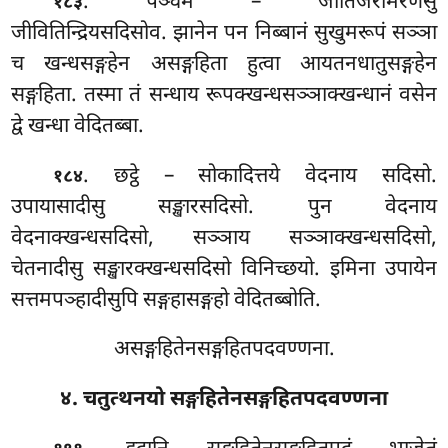
. पञ्चमे – जातिजरामरणेसु
१८३
जीवितिन्द्रियसदिसोव. झानेन पन निब्बानं सुखुमरूपं सञ्ञा
च खन्धसङ्गहेन असङ्गहिता हुत्वा आयतनधातुसङ्गहेन
सङ्गहिता. तस्मा तं सन्धाय रूपक्खन्धसञ्ञाक्खन्धानं वसेन
द्वे खन्धा वेदितब्बा.
. छट्ठे – सोकादित्तये वेदनाय सदिसो.
१८४
उपायासादीसु सङ्खारसदिसो. पुन वेदनाय
वेदनाक्खन्धसदिसो, सञ्ञाय सञ्ञाक्खन्धसदिसो,
चेतनादीसु सङ्खारक्खन्धसदिसो
विनिच्छयो. इमिना उपायेन
सत्तमपञ्हादीसुपि सङ्गहासङ्गहो वेदितब्बोति.
असङ्गहितेनसङ्गहितपदवण्णना.
४. चतुत्थनयो सङ्गहितेनसङ्गहितपदवण्णना