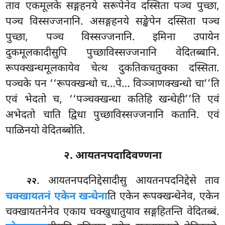
ताव एकमूलके सङ्गहनये सरूपेनेव दस्सिता पञ्च पुच्छा,
पञ्च विस्सज्जनानि. असङ्गहनये सङ्खेपेन दस्सिता पञ्च
पुच्छा, पञ्च विस्सज्जनानि. इमिना उपायेन
दुकमूलकादीसुपि पुच्छाविस्सज्जनानि
वेदितब्बानि.
रूपक्खन्धमूलकायेव चेत्थ दुकतिकचतुक्का दस्सिता.
पञ्चके पन ‘‘रूपक्खन्धो
च…पे… विञ्ञाणक्खन्धो चा’’ति
एवं भेदतो च, ‘‘पञ्चक्खन्धा कतिहि खन्धेही’’ति एवं
अभेदतो चाति द्विधा पुच्छाविस्सज्जनानि कतानि. एवं
पाळिनयो वेदितब्बोति.
२. आयतनपदादिवण्णना
. आयतनपदनिद्देसादीसु आयतनपदनिद्देसे ताव
२२
चक्खायतनं एकेन खन्धेना
ति एकेन रूपक्खन्धेनेव, एकेन
चक्खायतनेनेव एकाय चक्खुधातुयाव सङ्गहितन्ति वेदितब्बं.