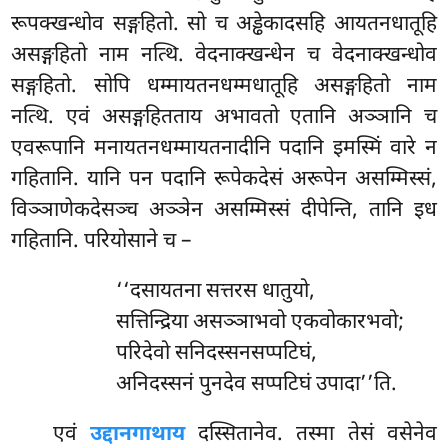
रूपक्खन्धोव सङ्गहितो. सो च अड्ढेकादसहि आयतनधातूहि
असङ्गहितो नाम नत्थि. वेदनाक्खन्धेन च वेदनाक्खन्धोव
सङ्गहितो. सोपि धम्मायतनधम्मधातूहि असङ्गहितो नाम
नत्थि. एवं असङ्गहितताय अभावतो एतानि अञ्ञानि च
एवरूपानि मनायतनधम्मायतनादीनि पदानि इमस्मिं वारे न
गहितानि. यानि पन पदानि रूपेकदेसं अरूपेन असम्मिस्सं,
विञ्ञाणेकदेसञ्च अञ्ञेन असम्मिस्सं दीपेन्ति, तानि इध
गहितानि. परियोसाने च –
‘‘दसायतना
सत्तरस धातुयो,
सत्तिन्द्रिया असञ्ञाभवो एकवोकारभवो;
परिदेवो सनिदस्सनसप्पटिघं,
अनिदस्सनं पुनदेव सप्पटिघं उपादा’’ति.
एवं
उद्दानगाथाय
दस्सितानेव. तस्मा तेसं वसेनेव