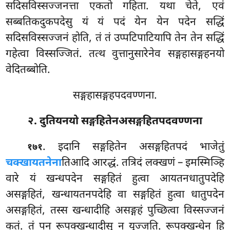
सदिसविस्सज्जनत्ता एकतो गहिता. यथा चेते, एवं
सब्बतिकदुकपदेसु यं यं पदं येन येन पदेन सद्धिं
सदिसविस्सज्जनं होति, तं तं उप्पटिपाटियापि तेन तेन सद्धिं
गहेत्वा विस्सज्जितं. तत्थ वुत्तानुसारेनेव सङ्गहासङ्गहनयो
वेदितब्बोति.
सङ्गहासङ्गहपदवण्णना.
२. दुतियनयो सङ्गहितेनअसङ्गहितपदवण्णना
. इदानि
सङ्गहितेन असङ्गहितपदं भाजेतुं
१७१
चक्खायतनेना
तिआदि आरद्धं. तत्रिदं
लक्खणं – इमस्मिञ्हि
वारे यं खन्धपदेन सङ्गहितं हुत्वा आयतनधातुपदेहि
असङ्गहितं, खन्धायतनपदेहि वा सङ्गहितं हुत्वा धातुपदेन
असङ्गहितं, तस्स खन्धादीहि असङ्गहं पुच्छित्वा विस्सज्जनं
कतं. तं पन रूपक्खन्धादीसु न युज्जति. रूपक्खन्धेन हि