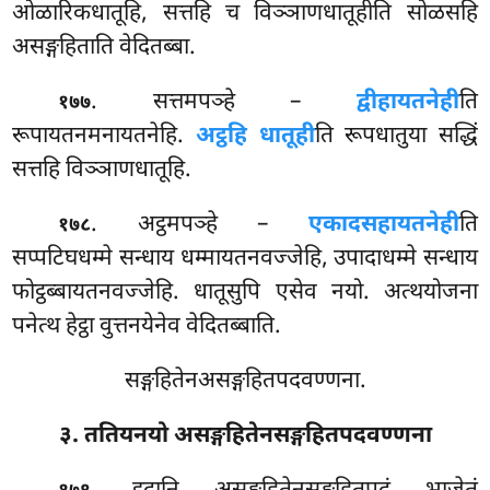
ओळारिकधातूहि, सत्तहि च विञ्ञाणधातूहीति सोळसहि
असङ्गहिताति वेदितब्बा.
. सत्तमपञ्हे –
द्वीहायतनेही
ति
१७७
रूपायतनमनायतनेहि.
अट्ठहि धातूही
ति रूपधातुया सद्धिं
सत्तहि विञ्ञाणधातूहि.
. अट्ठमपञ्हे –
एकादसहायतनेही
ति
१७८
सप्पटिघधम्मे सन्धाय धम्मायतनवज्जेहि, उपादाधम्मे सन्धाय
फोट्ठब्बायतनवज्जेहि. धातूसुपि एसेव नयो. अत्थयोजना
पनेत्थ हेट्ठा वुत्तनयेनेव वेदितब्बाति.
सङ्गहितेनअसङ्गहितपदवण्णना.
३. ततियनयो असङ्गहितेनसङ्गहितपदवण्णना