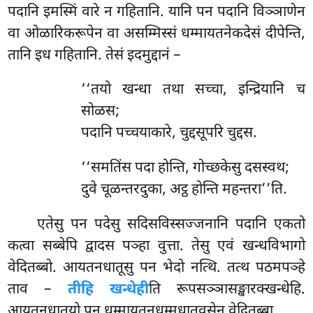
पदानि इमस्मिं वारे न गहितानि. यानि पन पदानि
विञ्ञाणेन
वा ओळारिकरूपेन वा असम्मिस्सं धम्मायतनेकदेसं दीपेन्ति,
तानि इध गहितानि. तेसं इदमुद्दानं –
‘‘तयो खन्धा तथा सच्चा, इन्द्रियानि च
सोळस;
पदानि पच्चयाकारे, चुद्दसूपरि चुद्दस.
‘‘समतिंस पदा होन्ति, गोच्छकेसु दसस्वथ;
दुवे चूळन्तरदुका, अट्ठ होन्ति महन्तरा’’ति.
एतेसु पन पदेसु सदिसविस्सज्जनानि पदानि एकतो
कत्वा सब्बेपि द्वादस पञ्हा वुत्ता. तेसु एवं खन्धविभागो
वेदितब्बो. आयतनधातूसु पन भेदो नत्थि. तत्थ पठमपञ्हे
ताव –
तीहि खन्धेही
ति रूपसञ्ञासङ्खारक्खन्धेहि.
आयतनधातुयो पन धम्मायतनधम्मधातुवसेन वेदितब्बा.