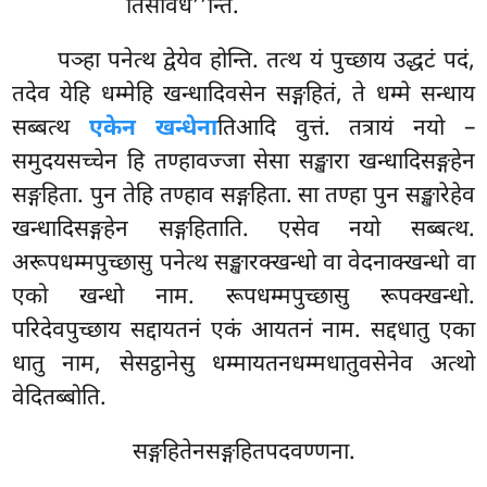
तिंसविध’’न्ति.
पञ्हा
पनेत्थ द्वेयेव होन्ति. तत्थ यं पुच्छाय उद्धटं पदं,
तदेव येहि धम्मेहि खन्धादिवसेन सङ्गहितं, ते धम्मे सन्धाय
सब्बत्थ
एकेन खन्धेना
तिआदि वुत्तं. तत्रायं नयो –
समुदयसच्चेन हि तण्हावज्जा सेसा सङ्खारा खन्धादिसङ्गहेन
सङ्गहिता. पुन तेहि तण्हाव सङ्गहिता. सा
तण्हा पुन सङ्खारेहेव
खन्धादिसङ्गहेन सङ्गहिताति. एसेव नयो सब्बत्थ.
अरूपधम्मपुच्छासु पनेत्थ सङ्खारक्खन्धो वा वेदनाक्खन्धो वा
एको खन्धो नाम. रूपधम्मपुच्छासु रूपक्खन्धो.
परिदेवपुच्छाय सद्दायतनं एकं आयतनं नाम. सद्दधातु एका
धातु नाम, सेसट्ठानेसु धम्मायतनधम्मधातुवसेनेव अत्थो
वेदितब्बोति.
सङ्गहितेनसङ्गहितपदवण्णना.