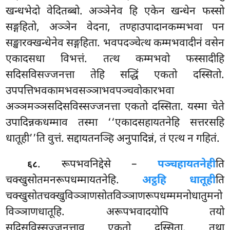
खन्धभेदो वेदितब्बो. अञ्ञेनेव हि एकेन खन्धेन फस्सो
सङ्गहितो, अञ्ञेन वेदना, तण्हाउपादानकम्मभवा पन
सङ्खारक्खन्धेनेव सङ्गहिता. भवपदञ्चेत्थ कम्मभवादीनं वसेन
एकादसधा विभत्तं. तत्थ कम्मभवो फस्सादीहि
सदिसविसज्जनत्ता तेहि सद्धिं एकतो दस्सितो.
उपपत्तिभवकामभवसञ्ञाभवपञ्चवोकारभवा
अञ्ञमञ्ञसदिसविस्सज्जनत्ता एकतो दस्सिता. यस्मा चेते
उपादिन्नकधम्माव तस्मा ‘‘एकादसहायतनेहि सत्तरसहि
धातूही’’ति वुत्तं. सद्दायतनञ्हि अनुपादिन्नं, तं एत्थ न गहितं.
. रूपभवनिद्देसे –
पञ्चहायतनेही
ति
६८
चक्खुसोतमनरूपधम्मायतनेहि.
अट्ठहि धातूही
ति
चक्खुसोतचक्खुविञ्ञाणसोतविञ्ञाणरूपधम्ममनोधातुमनो
विञ्ञाणधातूहि. अरूपभवादयोपि तयो
सदिसविस्सज्जनत्ताव एकतो दस्सिता. तथा