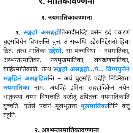
१. मातिकावण्णना
१. नयमातिकावण्णना
.
सङ्गहो
असङ्गहो
तिआदीनञ्हि वसेन इदं पकरणं
१
चुद्दसविधेन विभत्तन्ति वुत्तं. तं सब्बम्पि उद्देसनिद्देसतो द्विधा
ठितं. तत्थ मातिका
उद्देसो
. सा पञ्चविधा – नयमातिका,
अब्भन्तरमातिका, नयमुखमातिका, लक्खणमातिका,
बाहिरमातिकाति. तत्थ
सङ्गहो असङ्गहो…पे… विप्पयुत्तेन
सङ्गहितं असङ्गहित
न्ति – अयं चुद्दसहि पदेहि निक्खित्ता
नयमातिका
नाम. अयञ्हि इमिना सङ्गहादिकेन नयेन
धातुकथा धम्मा विभत्ताति दस्सेतुं ठपितत्ता नयमातिकाति
वुच्चति. एतेसं पदानं मूलभूतत्ता
मूलमातिका
तिपि वत्तुं
वट्टति.
२. अब्भन्तरमातिकावण्णना