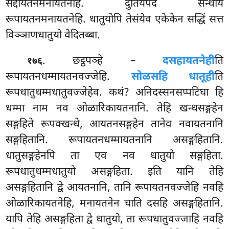
सद्दायतनमनायतनेहि. दुतियपदं सन्धाय
रूपायतनमनायतनेहि. धातुयोपि तेसंयेव एकेकेन सद्धिं सत्त
विञ्ञाणधातुयो वेदितब्बा.
. छट्ठपञ्हे –
दसहायतनेही
ति
१७६
रूपायतनधम्मायतनवज्जेहि.
सोळसहि धातूही
ति
रूपधातुधम्मधातुवज्जेहेव. कथं? अनिदस्सनसप्पटिघा हि
धम्मा नाम नव ओळारिकायतनानि. तेहि खन्धसङ्गहेन
सङ्गहिते रूपक्खन्धे, आयतनसङ्गहेन तानेव नवायतनानि
सङ्गहितानि. रूपायतनधम्मायतनानि असङ्गहितानि.
धातुसङ्गहेनपि ता एव नव धातुयो सङ्गहिता.
रूपधातुधम्मधातुयो असङ्गहिता. इति यानि तेहि
असङ्गहितानि द्वे आयतनानि
, तानि रूपायतनवज्जेहि नवहि
ओळारिकायतनेहि, मनायतनेन चाति दसहि असङ्गहितानि.
यापि तेहि असङ्गहिता द्वे धातुयो, ता रूपधातुवज्जाहि नवहि