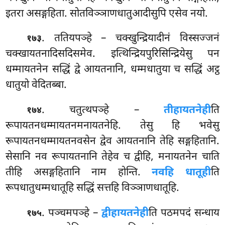
इतरा असङ्गहिता. सोतविञ्ञाणधातुआदीसुपि एसेव नयो.
. ततियपञ्हे
– चक्खुन्द्रियादीनं विस्सज्जनं
१७३
चक्खायतनादिसदिसमेव. इत्थिन्द्रियपुरिसिन्द्रियेसु पन
धम्मायतनेन सद्धिं द्वे आयतनानि, धम्मधातुया च सद्धिं अट्ठ
धातुयो वेदितब्बा.
. चतुत्थपञ्हे –
तीहायतनेही
ति
१७४
रूपायतनधम्मायतनमनायतनेहि. तेसु हि भवेसु
रूपायतनधम्मायतनवसेन द्वेव आयतनानि तेहि सङ्गहितानि
.
सेसानि नव रूपायतनानि तेहेव च द्वीहि, मनायतनेन चाति
तीहि असङ्गहितानि नाम होन्ति.
नवहि धातूही
ति
रूपधातुधम्मधातूहि सद्धिं सत्तहि विञ्ञाणधातूहि.
. पञ्चमपञ्हे –
द्वीहायतनेही
ति पठमपदं सन्धाय
१७५