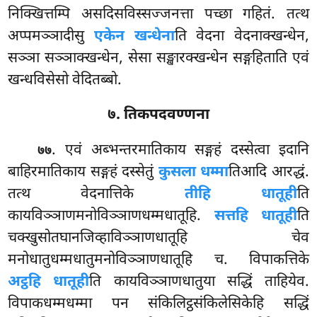
निक्खित्तम्पि असदिसविस्सज्जनत्ता पच्छा गहितं. तत्थ
अप्पमञ्ञादीसु
एकेन खन्धेना
ति वेदना वेदनाक्खन्धेन,
सञ्ञा सञ्ञाक्खन्धेन, सेसा सङ्खारक्खन्धेन सङ्गहिताति एवं
खन्धविसेसो वेदितब्बो.
७. तिकपदवण्णना
. एवं
अब्भन्तरमातिकाय सङ्गहं दस्सेत्वा इदानि
७७
बाहिरमातिकाय सङ्गहं दस्सेतुं
कुसला धम्मा
तिआदि आरद्धं.
तत्थ वेदनात्तिके
तीहि धातूही
ति
कायविञ्ञाणमनोविञ्ञाणधम्मधातूहि.
सत्तहि धातूही
ति
चक्खुसोतघानजिव्हाविञ्ञाणधातूहि चेव
मनोधातुधम्मधातुमनोविञ्ञाणधातूहि च. विपाकत्तिके
अट्ठहि धातूही
ति कायविञ्ञाणधातुया सद्धिं ताहियेव.
विपाकधम्मधम्मा पन संकिलिट्ठसंकिलेसिकेहि सद्धिं