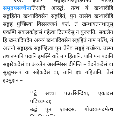
. इदानि
सङ्गहितेनसङ्गहितपदं भाजेतुं
१९१
समुदयसच्चेना
तिआदि आरद्धं. तत्थ यं खन्धादीहि
सङ्गहितेन खन्धादिवसेन सङ्गहितं, पुन तस्सेव खन्धादीहि
सङ्गहं पुच्छित्वा विस्सज्जनं कतं. तं खन्धायतनधातूसु
एकम्पि सकलकोट्ठासं गहेत्वा ठितपदेसु न युज्जति. सकलेन
हि खन्धादिपदेन अञ्ञं खन्धादिवसेन सङ्गहितं नाम नत्थि, यं
अत्तनो सङ्गाहकं सङ्गण्हित्वा पुन तेनेव सङ्गहं गच्छेय्य. तस्मा
तथारूपानि पदानि इमस्मिं वारे न गहितानि. यानि पन पदानि
सङ्खारेकदेसं वा अञ्ञेन असम्मिस्सं दीपेन्ति – वेदनेकदेसं वा
सुखुमरूपं वा सद्देकदेसं वा, तानि इध गहितानि. तेसं
इदमुद्दानं –
‘‘द्वे सच्चा पन्नरसिन्द्रिया, एकादस
पटिच्चपदा;
उद्धं पुन एकादस, गोच्छकपदमेत्थ