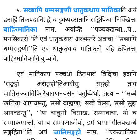
.
सब्बापि धम्मसङ्गणी धातुकथाय मातिका
ति अयं
५
छसट्ठि तिकपदानि, द्वे च दुकपदसतानि सङ्खिपित्वा निक्खित्ता
बाहिरमातिका
नाम. अयञ्हि ‘‘पञ्चक्खन्धा…पे…
मनसिकारो’’ति एवं धातुकथाय अब्भन्तरे अवत्वा ‘‘सब्बापि
धम्मसङ्गणी’’ति एवं धातुकथाय मातिकतो बहि ठपितत्ता
बाहिरमातिकाति वुच्चति.
एवं
मातिकाय पञ्चधा ठितभावं विदित्वा इदानि
‘सङ्गहो असङ्गहो’तिआदीसु सङ्गहो ताव
जातिसञ्जातिकिरियागणनवसेन चतुब्बिधो. तत्थ – ‘‘सब्बे
खत्तिया आगच्छन्तु, सब्बे ब्राह्मणा, सब्बे वेस्सा, सब्बे सुद्दा
आगच्छन्तु’’, ‘‘या चावुसो विसाख, सम्मावाचा, यो च
सम्माकम्मन्तो, यो च सम्माआजीवो, इमे धम्मा सीलक्खन्धे
सङ्गहिता’’ति अयं
जातिसङ्गहो
नाम. ‘‘एकजातिका