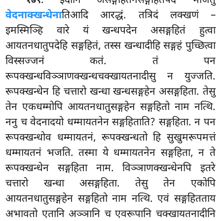
. इदानि
असङ्गहितेनसङ्गहितपदं भाजेतुं
१७९
वेदनाक्खन्धेना
तिआदि आरद्धं. तत्रिदं लक्खणं –
इमस्मिञ्हि वारे यं खन्धपदेन असङ्गहितं हुत्वा
आयतनधातुपदेहि सङ्गहितं, तस्स खन्धादीहि सङ्गहं पुच्छित्वा
विस्सज्जनं कतं. तं पन
रूपक्खन्धविञ्ञाणक्खन्धचक्खायतनादीसु न युज्जति.
रूपक्खन्धेन हि चत्तारो खन्धा खन्धसङ्गहेन असङ्गहिता. तेसु
तेन एकधम्मोपि आयतनधातुसङ्गहेन सङ्गहितो नाम नत्थि.
ननु च वेदनादयो धम्मायतनेन सङ्गहिताति? सङ्गहिता. न पन
रूपक्खन्धोव धम्मायतनं, रूपक्खन्धतो हि सुखुमरूपमत्तं
धम्मायतनं भजति. तस्मा ये धम्मायतनेन सङ्गहिता, न ते
रूपक्खन्धेन सङ्गहिता नाम. विञ्ञाणक्खन्धेनपि इतरे
चत्तारो खन्धा असङ्गहिता. तेसु तेन एकोपि
आयतनधातुसङ्गहेन सङ्गहितो नाम नत्थि. एवं सङ्गहितताय
अभावतो एतानि अञ्ञानि च एवरूपानि चक्खायतनादीनि