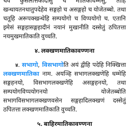
चेव कुसलत्तिकादीसु च मातिकाधम्मेसु, तीहि
खन्धायतनधातुपदेहेव सङ्गहो च असङ्गहो च योजेतब्बो. तथा
चतूहि अरूपक्खन्धेहि सम्पयोगो च विप्पयोगो च. एतानि
इमेसं सङ्गहासङ्गहादीनं नयानं मुखानीति दस्सेतुं ठपितत्ता
नयमुखमातिकाति वुच्चति.
४. लक्खणमातिकावण्णना
.
सभागो
,
विसभागो
ति अयं द्वीहि पदेहि निक्खित्ता
४
लक्खणमातिका
नाम. अयञ्हि सभागलक्खणेहि धम्मेहि
सङ्गहनयो, विसभागलक्खणेहि असङ्गहनयो, तथा
सम्पयोगविप्पयोगनयो योजेतब्बोति
सभागविसभागलक्खणवसेन सङ्गहादिलक्खणं दस्सेतुं
ठपितत्ता लक्खणमातिकाति वुच्चति.
५. बाहिरमातिकावण्णना