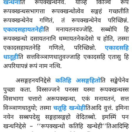
खन्धेना
ति रूपक्खन्धेनेव. यञ्हि किञ्चि रूपं
रूपक्खन्धसभागत्ता रूपक्खन्धोत्वेव सङ्गहं गच्छतीति
रूपक्खन्धेनेव गणितं, तं रूपक्खन्धेनेव परिच्छिन्नं.
एकादसहायतनेही
ति मनायतनवज्जेहि. सब्बोपि हि
रूपक्खन्धो दसायतनानि धम्मायतनेकदेसो च होति, तस्मा
एकादसहायतनेहि गणितो
, परिच्छिन्नो.
एकादसहि
धातूही
ति सत्तविञ्ञाणधातुवज्जाहि एकादसहि एतासु हि
अपरियापन्नं रूपं नाम नत्थि.
असङ्गहनयनिद्देसे
कतिहि असङ्गहितो
ति सङ्खेपेनेव
पुच्छा कता. विस्सज्जने पनस्स यस्मा रूपक्खन्धस्स
विसभागा चत्तारो अरूपक्खन्धा, एकं मनायतनं, सत्त
विञ्ञाणधातुयो; तस्मा
चतूहि खन्धेही
तिआदि वुत्तं. इमिना
नयेन सब्बपदेसु सङ्गहासङ्गहो वेदितब्बो. इमस्मिं पन
खन्धनिद्देसे – ‘‘रूपक्खन्धो कतिहि खन्धेही’’तिआदिम्हि