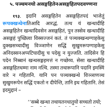
५. पञ्चमनयो असङ्गहितेनअसङ्गहितपदवण्णना
. इदानि असङ्गहितेन असङ्गहितपदं भाजेतुं
१९३
रूपक्खन्धेना
तिआदि आरद्धं. तत्थ यं खन्धादीहि
असङ्गहितेन खन्धादिवसेन असङ्गहितं, पुन तस्सेव खन्धादीहि
असङ्गहं पुच्छित्वा विस्सज्जनं कतं. तं पञ्चक्खन्धग्गाहकेसु
दुक्खसच्चादीसु
विञ्ञाणेन सद्धिं सुखुमरूपग्गाहकेसु
अनिदस्सनअप्पटिघादीसु च पदेसु न युज्जति. तादिसेन हि
पदेन निब्बानं खन्धसङ्गहमत्तं न गच्छेय्य. सेसा खन्धादीहि
असङ्गहितधम्मा नाम नत्थि. तस्मा तथारूपानि पदानि इमस्मिं
वारे न गहितानि. यानि पन पञ्चक्खन्धे विञ्ञाणञ्च
सुखुमरूपेन सद्धिं एकतो न दीपेन्ति, तानि इध गहितानि. तेसं
इदमुद्दानं –
‘‘सब्बे खन्धा तथायतनधातुयो सच्चतो तयो;