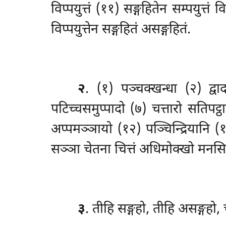
विप्पयुत्तं (११) सङ्गहितेन सम्पयुत्तं व
विप्पयुत्तेन सङ्गहितं असङ्गहितं.
२
. (१) पञ्चक्खन्धा
(२) द्व
पटिच्चसमुप्पादो (७) चत्तारो सतिपट्
अप्पमञ्ञायो (१२) पञ्चिन्द्रियानि (
सञ्ञा चेतना चित्तं अधिमोक्खो मनस
३
. तीहि
सङ्गहो, तीहि असङ्गहो,