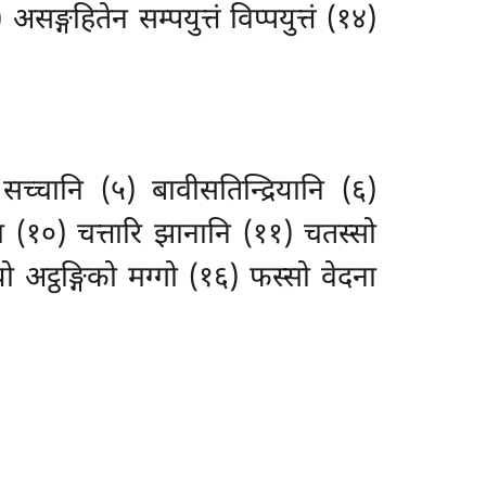
) असङ्गहितेन सम्पयुत्तं विप्पयुत्तं (१४)
सच्चानि (५) बावीसतिन्द्रियानि (६)
ादा (१०) चत्तारि झानानि (११) चतस्सो
ो अट्ठङ्गिको मग्गो (१६) फस्सो वेदना