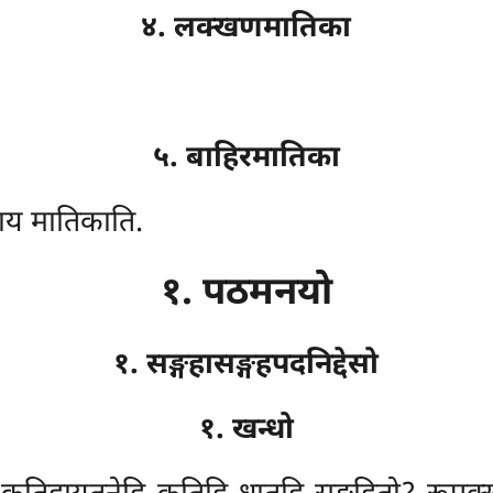
४. लक्खणमातिका
५. बाहिरमातिका
थाय मातिकाति.
१. पठमनयो
१. सङ्गहासङ्गहपदनिद्देसो
१. खन्धो