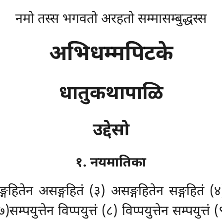
नमो तस्स भगवतो अरहतो सम्मासम्बुद्धस्स
अभिधम्मपिटके
धातुकथापाळि
उद्देसो
१. नयमातिका
्गहितेन असङ्गहितं (३) असङ्गहितेन सङ्गहितं (४
पयुत्तेन विप्पयुत्तं (८) विप्पयुत्तेन सम्पयुत्तं (९)