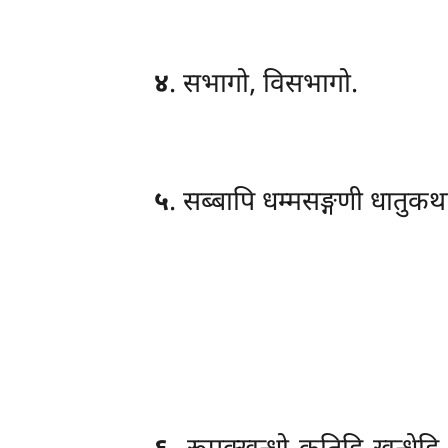
४
. सभागो, विसभागो.
५
. सब्बापि धम्मसङ्गणी धातुक