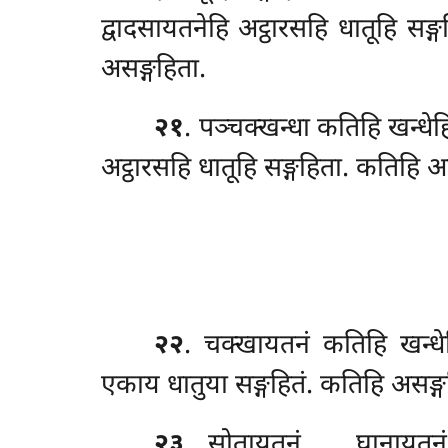
द्वादसायतनेहि
अट्ठारसहि धातूहि सङ
असङ्गहिता.
२१
. पञ्चक्खन्धा कतिहि खन्धे
अट्ठारसहि धातूहि सङ्गहिता. कतिहि 
२२
. चक्खायतनं
कतिहि खन्धे
एकाय धातुया सङ्गहितं. कतिहि असङ्ग
२३
. सोतायतनं
… घानायतनं