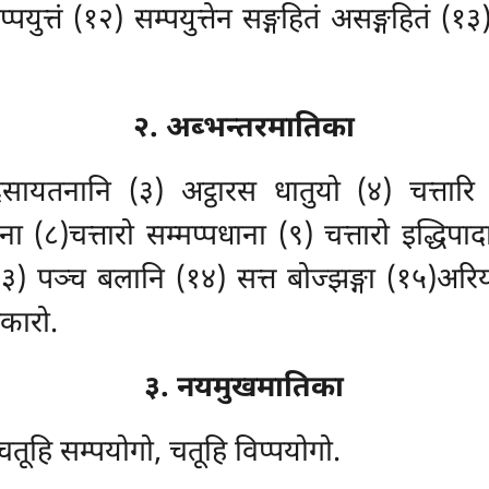
िप्पयुत्तं (१२) सम्पयुत्तेन सङ्गहितं असङ्गहितं (१३
२. अब्भन्तरमातिका
ादसायतनानि (३) अट्ठारस धातुयो (४) चत्तारि 
ठाना (८)चत्तारो सम्मप्पधाना (९) चत्तारो इद्धिप
१३) पञ्च बलानि (१४) सत्त बोज्झङ्गा (१५)अरिय
िकारो.
३. नयमुखमातिका
 चतूहि सम्पयोगो, चतूहि विप्पयोगो.