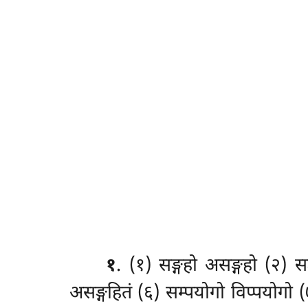
१
. (१) सङ्गहो
असङ्गहो (२) सङ
असङ्गहितं (६) सम्पयोगो विप्पयोगो (७)सम्