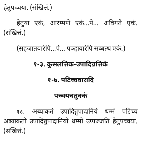
हेतुपच्चया. (संखित्तं.)
हेतुया एकं, आरम्मणे एकं…पे… अविगते एकं.
(संखित्तं.)
(सहजातवारेपि…पे… पञ्हावारेपि सब्बत्थ एकं.)
१-३. कुसलत्तिक-उपादिन्नत्तिकं
१-७. पटिच्चवारादि
पच्चयचतुक्कं
. अब्याकतं उपादिन्नुपादानियं धम्मं पटिच्च
१८
अब्याकतो उपादिन्नुपादानियो धम्मो उप्पज्जति हेतुपच्चया.
(संखित्तं.)