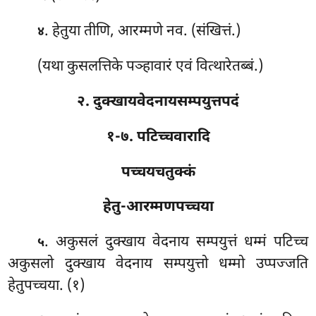
. हेतुया तीणि, आरम्मणे नव. (संखित्तं.)
४
(यथा कुसलत्तिके पञ्हावारं एवं वित्थारेतब्बं.)
२. दुक्खायवेदनायसम्पयुत्तपदं
१-७. पटिच्चवारादि
पच्चयचतुक्कं
हेतु-आरम्मणपच्चया
. अकुसलं
दुक्खाय वेदनाय सम्पयुत्तं धम्मं पटिच्च
५
अकुसलो दुक्खाय वेदनाय सम्पयुत्तो धम्मो उप्पज्जति
हेतुपच्चया. (१)