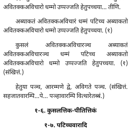
अवितक्कअविचारो धम्मो उप्पज्जति हेतुपच्चया… तीणि.
अब्याकतं अवितक्कअविचारं धम्मं पटिच्च अब्याकतो
अवितक्कअविचारो धम्मो उप्पज्जति हेतुपच्चया. (१)
कुसलं अवितक्कअविचारञ्च अब्याकतं
अवितक्कअविचारञ्च धम्मं पटिच्च अब्याकतो
अवितक्कअविचारो धम्मो उप्पज्जति हेतुपच्चया. (१)
(संखित्तं.)
हेतुया
पञ्च, आरम्मणे द्वे, अविगते पञ्च. (संखित्तं.
सहजातवारम्पि…पे… पञ्हावारम्पि वित्थारेतब्बं.)
१-६. कुसलत्तिक-पीतित्तिकं
१-७. पटिच्चवारादि