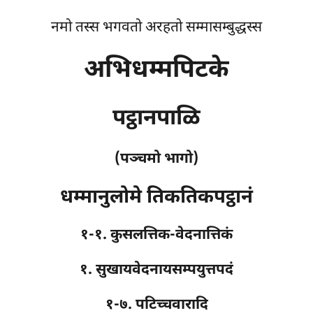
नमो तस्स भगवतो अरहतो सम्मासम्बुद्धस्स
अभिधम्मपिटके
पट्ठानपाळि
(पञ्चमो भागो)
धम्मानुलोमे तिकतिकपट्ठानं
१-१. कुसलत्तिक-वेदनात्तिकं
१. सुखायवेदनायसम्पयुत्तपदं
१-७. पटिच्चवारादि