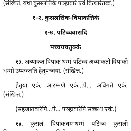
(संखित्तं. यथा कुसलत्तिके पञ्हावारं एवं वित्थारेतब्बं.)
१-२. कुसलत्तिक-विपाकत्तिकं
१-७. पटिच्चवारादि
पच्चयचतुक्कं
. अब्याकतं
विपाकं धम्मं पटिच्च अब्याकतो विपाको
१३
धम्मो उप्पज्जति हेतुपच्चया. (संखित्तं.)
हेतुया एकं, आरम्मणे एकं…पे… अविगते एकं.
(संखित्तं.)
(सहजातवारेपि…पे… पञ्हावारेपि सब्बत्थ एकं.)
. कुसलं विपाकधम्मधम्मं पटिच्च कुसलो
१४