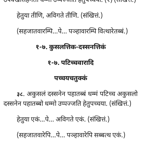
उपेक्खासहगतो धम्मो उप्पज्जति हेतुपच्चया. (१) (संखित्तं.)
हेतुया तीणि, अविगते तीणि. (संखित्तं.)
(सहजातवारम्पि…पे… पञ्हावारम्पि वित्थारेतब्बं.)
१-७. कुसलत्तिक-दस्सनत्तिकं
१-७. पटिच्चवारादि
पच्चयचतुक्कं
. अकुसलं
दस्सनेन पहातब्बं धम्मं पटिच्च अकुसलो
३८
दस्सनेन पहातब्बो धम्मो उप्पज्जति हेतुपच्चया. (संखित्तं.)
हेतुया एकं…पे… अविगते एकं. (संखित्तं.)
(सहजातवारेपि…पे… पञ्हावारेपि सब्बत्थ एकं.)