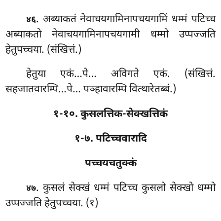
. अब्याकतं नेवाचयगामिनापचयगामिं धम्मं पटिच्च
४६
अब्याकतो नेवाचयगामिनापचयगामी धम्मो उप्पज्जति
हेतुपच्चया. (संखित्तं.)
हेतुया
एकं…पे… अविगते एकं. (संखित्तं.
सहजातवारम्पि…पे… पञ्हावारम्पि वित्थारेतब्बं.)
१-१०. कुसलत्तिक-सेक्खत्तिकं
१-७. पटिच्चवारादि
पच्चयचतुक्कं
. कुसलं
सेक्खं धम्मं पटिच्च कुसलो सेक्खो धम्मो
४७
उप्पज्जति हेतुपच्चया. (१)