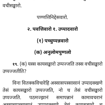
वचीसङ्खारो.
पण्णत्तिनिद्देसवारो.
२. पवत्तिवारो १. उप्पादवारो
(१) पच्चुप्पन्नवारो
(क) अनुलोमपुग्गलो
. (क) यस्स
कायसङ्खारो उप्पज्जति तस्स वचीसङ्खारो
१९
उप्पज्जतीति?
विना वितक्कविचारेहि अस्सासपस्सासानं उप्पादक्खणे
तेसं कायसङ्खारो उप्पज्जति, नो च तेसं वचीसङ्खारो
उप्पज्जति. पठमज्झानं समापन्नानं कामावचरानं