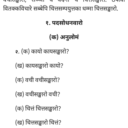
वचीसङ्खारो, सञ्ञा च वेदना च चित्तसङ्खारो. ठपेत्वा
वितक्कविचारे सब्बेपि चित्तसम्पयुत्तका धम्मा चित्तसङ्खारो.
१. पदसोधनवारो
(क) अनुलोमं
. (क) कायो
कायसङ्खारो?
२
(ख) कायसङ्खारो कायो?
(क) वची वचीसङ्खारो?
(ख) वचीसङ्खारो वची?
(क) चित्तं चित्तसङ्खारो?
(ख) चित्तसङ्खारो चित्तं?