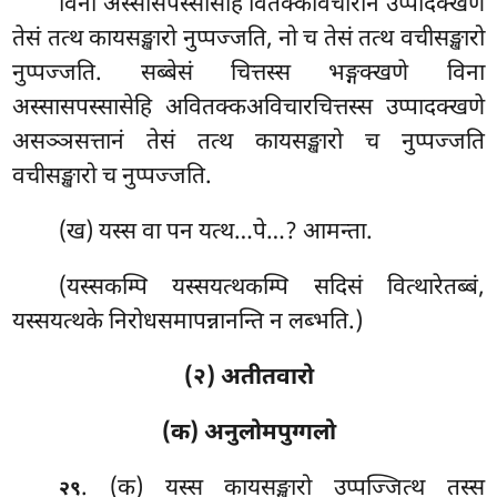
विना अस्सासपस्सासेहि वितक्कविचारानं उप्पादक्खणे
तेसं तत्थ कायसङ्खारो नुप्पज्जति, नो च तेसं तत्थ वचीसङ्खारो
नुप्पज्जति. सब्बेसं चित्तस्स भङ्गक्खणे विना
अस्सासपस्सासेहि अवितक्कअविचारचित्तस्स
उप्पादक्खणे
असञ्ञसत्तानं तेसं तत्थ कायसङ्खारो च नुप्पज्जति
वचीसङ्खारो च नुप्पज्जति.
(ख) यस्स वा पन यत्थ…पे…? आमन्ता.
(यस्सकम्पि यस्सयत्थकम्पि सदिसं वित्थारेतब्बं,
यस्सयत्थके निरोधसमापन्नानन्ति न लब्भति.)
(२) अतीतवारो
(क) अनुलोमपुग्गलो
. (क) यस्स कायसङ्खारो उप्पज्जित्थ तस्स
२९