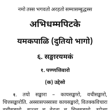
नमो तस्स भगवतो अरहतो सम्मासम्बुद्धस्स
अभिधम्मपिटके
यमकपाळि (दुतियो भागो)
६. सङ्खारयमकं
१. पण्णत्तिवारो
(क) उद्देसो
. तयो
सङ्खारा – कायसङ्खारो, वचीसङ्खारो,
१
चित्तसङ्खारोति. अस्सासपस्सासा कायसङ्खारो, वितक्कविचारा