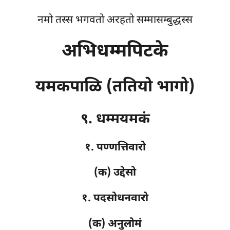
नमो तस्स भगवतो अरहतो सम्मासम्बुद्धस्स
अभिधम्मपिटके
यमकपाळि (ततियो भागो)
९. धम्मयमकं
१. पण्णत्तिवारो
(क) उद्देसो
१. पदसोधनवारो
(क) अनुलोमं