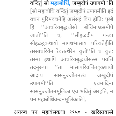
वन्दितुं सो
महाबोधिं,
जम्बुदीपं उपागमी’’ति
[सो महाबोधि वन्दितुं जम्बुदीपं उपागमीति इदं
वचनं पुरिमवचनेहि असंसट्ठं विय होति; पुब्बे
हि ‘‘आचरियबुद्धघोसो बोधिमण्डसमीपे
जातो’’ति च, ‘‘सीहळदीपं गन्त्वा
सीहळट्ठकथायो मागधभासाय परिवत्तेहीति
तस्साचरियेन रेवतत्थेरेन वुत्तो’’ति च वुत्तं;
तस्मा इधापि आचरियबुद्धघोसस्स पवत्ति
तदनुरूपा ‘‘ता भासापरिवत्तितट्ठकथायो
आदाय सासनुज्जोतनत्थं जम्बुदीपं
उपागमी’’ति एवमादिना
सासनुज्जोतनमूलिका एव भवितुं अरहति, न
पन महाबोधिवन्दनमूलिकाति]
.
अयञ्च पन महावंसकथा १९५० - खरिस्तवस्से