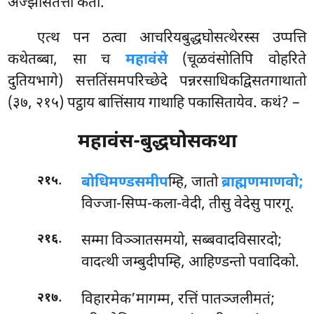
अज्झेसितत्ता कतो.
एत्थ पन ठत्वा आचरियबुद्धघोसत्थेरस्स उप्पत्ति
कथेतब्बा, सा च
महावंसे
(चूळवंसोतिपि वोहरिते
दुतियभागे) सत्ततिंसमपरिच्छेदे पन्नरसाधिकद्विसतगाथातो
(३७, २१५) पट्ठाय बात्तिंसाय गाथाहि पकासितायेव. कथं? –
महावंस-बुद्धघोसकथा
.
बोधिमण्डसमीप
म्हि,
जातो
ब्राह्मणमाणवो;
२१५
विज्जा-सिप्प-कला-वेदी, तीसु वेदेसु पारगू.
.
सम्मा विञ्ञातसमयो, सब्बवादविसारदो;
२१६
वादत्थी जम्बुदीपम्हि, आहिण्डन्तो पवादिको.
.
विहारमेक’मागम्म, रत्तिं पातञ्जलीमतं;
२१७