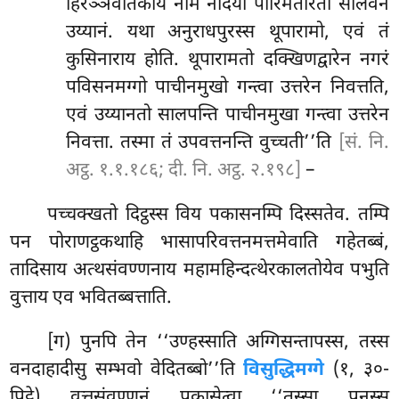
हिरञ्ञवतिकाय नाम नदिया पारिमतीरतो सालवनं
उय्यानं. यथा अनुराधपुरस्स थूपारामो, एवं तं
कुसिनाराय होति. थूपारामतो दक्खिणद्वारेन नगरं
पविसनमग्गो पाचीनमुखो गन्त्वा उत्तरेन निवत्तति,
एवं उय्यानतो सालपन्ति पाचीनमुखा गन्त्वा उत्तरेन
निवत्ता. तस्मा तं उपवत्तनन्ति वुच्चती’’ति
[सं. नि.
अट्ठ. १.१.१८६; दी. नि. अट्ठ. २.१९८]
–
पच्चक्खतो दिट्ठस्स विय पकासनम्पि दिस्सतेव. तम्पि
पन पोराणट्ठकथाहि भासापरिवत्तनमत्तमेवाति गहेतब्बं,
तादिसाय अत्थसंवण्णनाय महामहिन्दत्थेरकालतोयेव पभुति
वुत्ताय एव भवितब्बत्ताति.
[ग) पुनपि तेन ‘‘उण्हस्साति अग्गिसन्तापस्स, तस्स
वनदाहादीसु सम्भवो वेदितब्बो’’ति
विसुद्धिमग्गे
(१, ३०-
पिट्ठे) वुत्तसंवण्णनं पकासेत्वा ‘‘तस्सा पनस्स