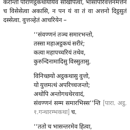
करोन्तो पोराणट्ठकथायोयेव
संखिपित्वा, भासापरिवत्तनमत्तेन
च विसेसेत्वा अकासि, न पन यं वा तं वा अत्तनो दिट्ठसुतं
दस्सेत्वा. वुत्तञ्हेतं आचरियेन –
‘‘संवण्णनं तञ्च समारभन्तो,
तस्सा महाअट्ठकथं सरीरं;
कत्वा महापच्चरियं तथेव,
कुरुन्दिनामादिसु विस्सुतासु.
विनिच्छयो अट्ठकथासु वुत्तो,
यो युत्तमत्थं अपरिच्चजन्तो;
अथोपि अन्तोगधथेरवादं,
संवण्णनं सम्म समारभिस्स’’न्ति
[पारा. अट्ठ.
१.गन्थारम्भकथा]
च.
‘‘ततो च भासन्तरमेव हित्वा,