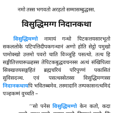
नमो तस्स भगवतो अरहतो सम्मासम्बुद्धस्स.
विसुद्धिमग्ग निदानकथा
विसुद्धिमग्गो
नामायं गन्थो पिटकत्तयसारभूतो
सकललोके पटिपत्तिदीपकगन्थानं अग्गो होति सेट्ठो पमुखो
पामोक्खो उत्तमो पवरो चाति विञ्ञूहि पसत्थो. तत्थ हि
सङ्गीतित्तयारूळ्हस्स तेपिटकबुद्धवचनस्स अत्थं संखिपित्वा
सिक्खत्तयसङ्गहितं ब्रह्मचरियं परिपुण्णं पकासितं
सुविसदञ्च. एवं पसत्थस्सेतस्स विसुद्धिमग्गस्स
निदानकथाय
पि भवितब्बमेव. तस्मादानि तम्पकासनत्थमिदं
पञ्हकम्मं वुच्चति –
‘‘सो पनेस
विसुद्धिमग्गो
केन कतो, कदा