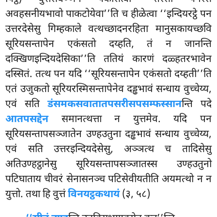
अवहसनीयभावो पाकटोयेवा’’ति च हीळेत्वा ‘‘इन्दियरट्ठे पन
उत्तरदेसेसु गिम्हकाले वत्थच्छादनरहिता मानुसकायच्छवि
सूरियसन्तापेन एकंसतो दय्हति, तं न जानन्ति
दक्खिणइन्दियदेसिका’’ति ततियं कारणं दळ्हतरभावेन
दस्सितं. तत्थ पन यदि ‘‘सूरियसन्तापेन एकंसतो दय्हती’’ति
एतं उजुकतो सूरियरस्मिसन्तापेनेव दड्ढभावं सन्धाय वुच्चेय्य,
एवं सति
डंसमकसवातातपसरीसपसम्फस्सान
न्ति पदे
आतपसद्देन
समानत्थत्ता न युत्तमेव. यदि पन
सूरियसन्तापसञ्जातेन उण्हउतुना दड्ढभावं सन्धाय वुच्चेय्य,
एवं सति उत्तरइन्दियदेसेसु, अञ्ञत्थ च तादिसेसु
अतिउण्हट्ठानेसु सूरियसन्तापसञ्जातस्स उण्हउतुनो
पटिघाताय
चीवरं सेनासनञ्च पटिसेवीयतीति अयमत्थो न न
युत्तो. तथा हि वुत्तं
विनयट्ठकथायं
(३, ५८)