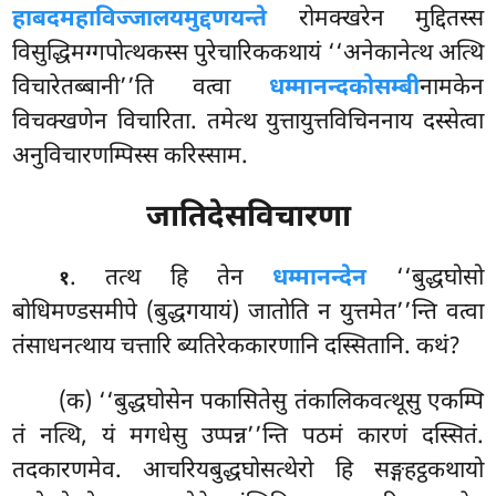
हाबदमहाविज्जालयमुद्दणयन्ते
रोमक्खरेन मुद्दितस्स
विसुद्धिमग्गपोत्थकस्स पुरेचारिककथायं ‘‘अनेकानेत्थ अत्थि
विचारेतब्बानी’’ति वत्वा
धम्मानन्दकोसम्बी
नामकेन
विचक्खणेन विचारिता. तमेत्थ युत्तायुत्तविचिननाय दस्सेत्वा
अनुविचारणम्पिस्स करिस्साम.
जातिदेसविचारणा
. तत्थ हि तेन
धम्मानन्देन
‘‘बुद्धघोसो
१
बोधिमण्डसमीपे (बुद्धगयायं) जातोति न युत्तमेत’’न्ति वत्वा
तंसाधनत्थाय चत्तारि ब्यतिरेककारणानि दस्सितानि. कथं?
(क) ‘‘बुद्धघोसेन पकासितेसु तंकालिकवत्थूसु एकम्पि
तं नत्थि, यं मगधेसु उप्पन्न’’न्ति पठमं कारणं दस्सितं.
तदकारणमेव. आचरियबुद्धघोसत्थेरो हि सङ्गहट्ठकथायो