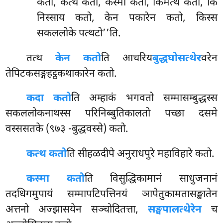
कतो, कत्थ कतो, कस्मा कतो, किमत्थं कतो, किं
निस्साय कतो, केन पकारेन कतो, किस्स
सकललोके पत्थटो’’ति.
तत्थ
केन कतो
ति आचरिय
बुद्धघोसत्थेर
वरेन
तेपिटकसङ्गहट्ठकथाकारेन कतो.
कदा कतो
ति अम्हाकं भगवतो सम्मासम्बुद्धस्स
सकललोकनाथस्स परिनिब्बुतिकालतो पच्छा दसमे
वस्ससतके (९७३ -बुद्धवस्से) कतो.
कत्थ कतो
ति सीहळदीपे अनुराधपुरे महाविहारे कतो.
कस्मा कतो
ति विसुद्धिकामानं साधुजनानं
तदधिगमुपायं सम्मापटिपत्तिनयं ञापेतुकामतासङ्खातेन
अत्तनो अज्झासयेन सञ्चोदितत्ता,
सङ्घपालत्थेरेन
च