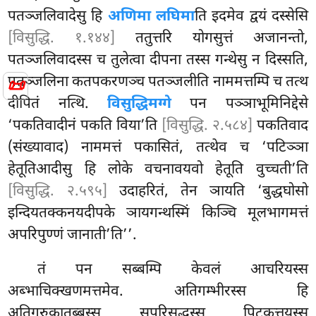
पतञ्जलिवादेसु हि
अणिमा लघिमा
ति इदमेव द्वयं दस्सेसि
[विसुद्धि. १.१४४]
ततुत्तरि योगसुत्तं अजानन्तो,
पतञ्जलिवादस्स च तुलेत्वा दीपना तस्स गन्थेसु न दिस्सति,
पतञ्जलिना कतपकरणञ्च पतञ्जलीति नाममत्तम्पि च तत्थ
📜
दीपितं नत्थि.
विसुद्धिमग्गे
पन पञ्ञाभूमिनिद्देसे
‘पकतिवादीनं पकति विया’ति
[विसुद्धि. २.५८४]
पकतिवाद
(संख्यावाद) नाममत्तं पकासितं, तत्थेव च ‘पटिञ्ञा
हेतूतिआदीसु हि लोके वचनावयवो
हेतूति वुच्चती’ति
[विसुद्धि. २.५९५]
उदाहरितं, तेन ञायति ‘बुद्धघोसो
इन्दियतक्कनयदीपके ञायगन्थस्मिं किञ्चि मूलभागमत्तं
अपरिपुण्णं जानाती’ति’’.
तं पन सब्बम्पि केवलं आचरियस्स
अब्भाचिक्खणमत्तमेव. अतिगम्भीरस्स हि
अतिगरुकातब्बस्स सुपरिसुद्धस्स पिटकत्तयस्स