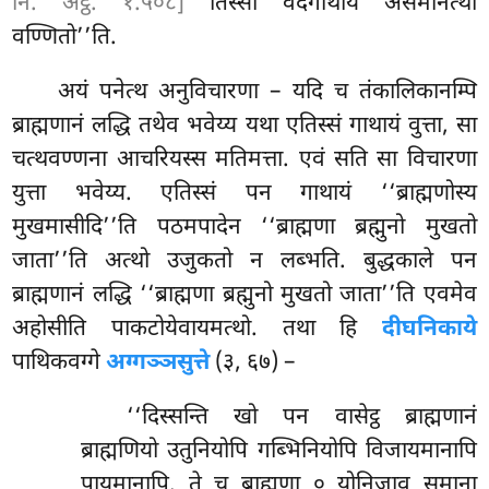
नि. अट्ठ. १.५०८]
तिस्सा वेदगाथाय असमानत्थो
वण्णितो’’ति.
अयं पनेत्थ अनुविचारणा – यदि च तंकालिकानम्पि
ब्राह्मणानं लद्धि तथेव भवेय्य यथा एतिस्सं गाथायं वुत्ता, सा
चत्थवण्णना आचरियस्स मतिमत्ता. एवं सति सा विचारणा
युत्ता भवेय्य. एतिस्सं पन गाथायं ‘‘ब्राह्मणोस्य
मुखमासीदि’’ति पठमपादेन ‘‘ब्राह्मणा ब्रह्मुनो मुखतो
जाता’’ति अत्थो उजुकतो न लब्भति. बुद्धकाले पन
ब्राह्मणानं लद्धि ‘‘ब्राह्मणा ब्रह्मुनो मुखतो जाता’’ति एवमेव
अहोसीति पाकटोयेवायमत्थो. तथा हि
दीघनिकाये
पाथिकवग्गे
अग्गञ्ञसुत्ते
(३, ६७) –
‘‘दिस्सन्ति खो पन वासेट्ठ ब्राह्मणानं
ब्राह्मणियो उतुनियोपि गब्भिनियोपि विजायमानापि
पायमानापि. ते च ब्राह्मणा
० योनिजाव समाना