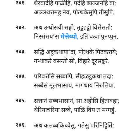
.
थेरवादेहि पाळीहि, पदेहि ब्यञ्जनेहि वा;
२४१
अञ्ञथत्तमहू नेव, पोत्थकेसुपि तीसुपि.
.
अथ
उग्घोसयी सङ्घो, तुट्ठहट्ठो विसेसतो;
२४२
निस्संसयं’स
मेत्तेय्यो,
इति वत्वा पुनप्पुनं.
.
सद्धिं अट्ठकथाया’दा, पोत्थके पिटकत्तये;
२४३
गन्थाकरे वसन्तो सो, विहारे दूरसङ्करे.
.
परिवत्तेसि सब्बापि, सीहळट्ठकथा तदा;
२४४
सब्बेसं मूलभासाय, मागधाय निरुत्तिया.
.
सत्तानं सब्बभासानं, सा अहोसि हितावहा;
२४५
थेरियाचरिया सब्बे, पाळिं विय त’मग्गहुं.
.
अथ कत्तब्बकिच्चेसु, गतेसु परिनिट्ठितिं;
२४६