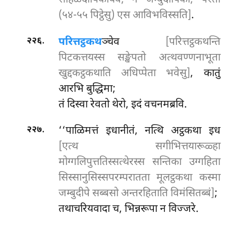
सीहळदीपिकायेव; न जम्बुदीपिका; परतो
(५४-५५ पिट्ठेसु) एस आविभविस्सति]
.
.
परित्तट्ठकथ
ञ्चेव
[परित्तट्ठकथन्ति
२२६
पिटकत्तयस्स सङ्खेपतो अत्थवण्णनाभूता
खुद्दकट्ठकथाति अधिप्पेता भवेसु]
, कातुं
आरभि बुद्धिमा;
तं दिस्वा रेवतो थेरो, इदं वचनमब्रवि.
.
‘‘पाळिमत्तं इधानीतं, नत्थि अट्ठकथा इध
२२७
[एत्थ सगीभित्तयारूळ्हा
मोग्गलिपुत्ततिस्सत्थेरस्स सन्तिका उग्गहिता
सिस्सानुसिस्सपरम्परातता मूलट्ठकथा कस्मा
जम्बुदीपे सब्बसो अन्तरहिताति विमंसितब्बं]
;
तथाचरियवादा च, भिन्नरूपा न विज्जरे.