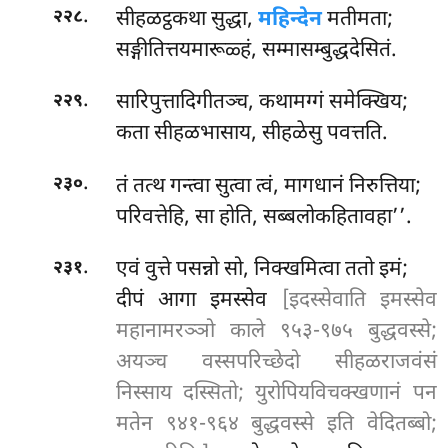
.
सीहळट्ठकथा सुद्धा,
महिन्देन
मतीमता;
२२८
सङ्गीतित्तयमारूळ्हं, सम्मासम्बुद्धदेसितं.
.
सारिपुत्तादिगीतञ्च, कथामग्गं समेक्खिय;
२२९
कता सीहळभासाय, सीहळेसु पवत्तति.
.
तं तत्थ गन्त्वा सुत्वा त्वं, मागधानं निरुत्तिया;
२३०
परिवत्तेहि, सा होति, सब्बलोकहितावहा’’.
.
एवं वुत्ते पसन्नो सो, निक्खमित्वा ततो इमं;
२३१
दीपं आगा इमस्सेव
[इदस्सेवाति इमस्सेव
महानामरञ्ञो काले ९५३-९७५ बुद्धवस्से;
अयञ्च वस्सपरिच्छेदो सीहळराजवंसं
निस्साय दस्सितो; युरोपियविचक्खणानं पन
मतेन ९४१-९६४ बुद्धवस्से इति वेदितब्बो;