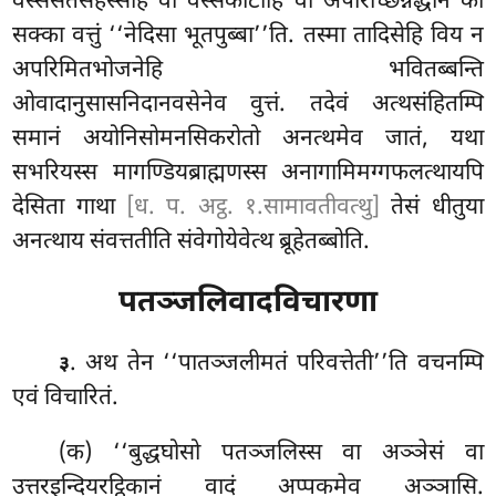
वस्ससतसहस्सेहि वा वस्सकोटीहि वा अपरिच्छिन्नद्धाने को
सक्का वत्तुं ‘‘नेदिसा भूतपुब्बा’’ति. तस्मा तादिसेहि विय न
अपरिमितभोजनेहि भवितब्बन्ति
ओवादानुसासनिदानवसेनेव वुत्तं. तदेवं अत्थसंहितम्पि
समानं अयोनिसोमनसिकरोतो अनत्थमेव जातं, यथा
सभरियस्स मागण्डियब्राह्मणस्स अनागामिमग्गफलत्थायपि
देसिता गाथा
[ध. प. अट्ठ. १.सामावतीवत्थु]
तेसं धीतुया
अनत्थाय संवत्ततीति संवेगोयेवेत्थ ब्रूहेतब्बोति.
पतञ्जलिवादविचारणा
. अथ तेन ‘‘पातञ्जलीमतं परिवत्तेती’’ति वचनम्पि
३
एवं विचारितं.
(क) ‘‘बुद्धघोसो पतञ्जलिस्स वा अञ्ञेसं वा
उत्तरइन्दियरट्ठिकानं वादं अप्पकमेव अञ्ञासि.