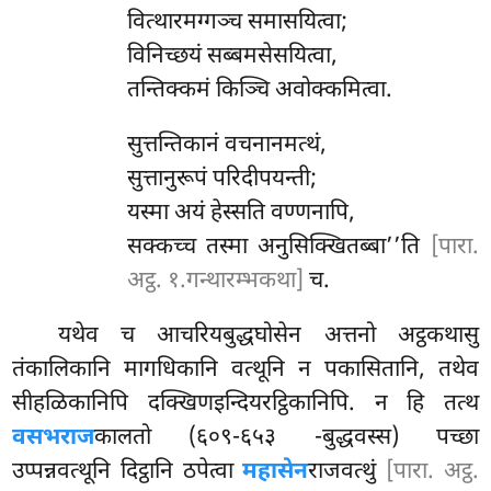
वित्थारमग्गञ्च समासयित्वा;
विनिच्छयं सब्बमसेसयित्वा,
तन्तिक्कमं किञ्चि अवोक्कमित्वा.
सुत्तन्तिकानं वचनानमत्थं,
सुत्तानुरूपं परिदीपयन्ती;
यस्मा अयं हेस्सति वण्णनापि,
सक्कच्च तस्मा अनुसिक्खितब्बा’’ति
[पारा.
अट्ठ. १.गन्थारम्भकथा]
च.
यथेव च आचरियबुद्धघोसेन अत्तनो अट्ठकथासु
तंकालिकानि मागधिकानि वत्थूनि न पकासितानि, तथेव
सीहळिकानिपि दक्खिणइन्दियरट्ठिकानिपि. न हि तत्थ
वसभराज
कालतो (६०९-६५३ -बुद्धवस्स) पच्छा
उप्पन्नवत्थूनि दिट्ठानि ठपेत्वा
महासेन
राजवत्थुं
[पारा. अट्ठ.