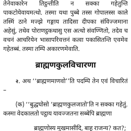
तेनेवाकारेन तिट्ठन्तीति न सक्का गहेतुन्ति
पाकटोयेवायमत्थो. तस्मा यथा पुब्बे तस्स गोपालस्स काले
तस्मिं ठाने मज्झे गङ्गाय तादिसा दीपका संविज्जमाना
अहेसुं, तथेव पोराणट्ठकथासु एस अत्थो संवण्णितो,
तदेव च
वचनं आचरियेन भासापरिवत्तनं कत्वा पकासितन्ति एवमेव
गहेतब्बं. तस्मा तम्पि अकारणमेवाति.
ब्राह्मणकुलविचारणा
. अथ ‘‘ब्राह्मणमाणवो’’ति पदम्पि तेन एवं विचारितं
२
–
(क) ‘‘बुद्धघोसो ‘ब्राह्मणकुलजातो’ति न सक्का गहेतुं.
कस्मा वेदकालतो पट्ठाय यावज्जतना सब्बेपि ब्राह्मणा
ब्राह्मणोस्य मुखमासीदि, बाहू राजन्य? कत?;