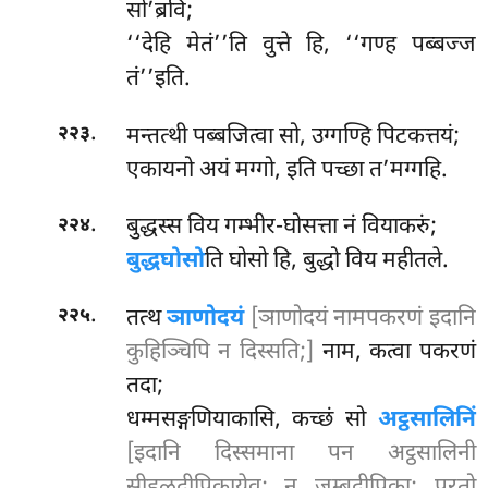
सो’ब्रवि;
‘‘देहि मेतं’’ति वुत्ते हि, ‘‘गण्ह पब्बज्ज
तं’’इति.
.
मन्तत्थी पब्बजित्वा सो, उग्गण्हि पिटकत्तयं;
२२३
एकायनो अयं मग्गो, इति पच्छा त’मग्गहि.
.
बुद्धस्स विय गम्भीर-घोसत्ता नं वियाकरुं;
२२४
बुद्धघोसो
ति घोसो हि, बुद्धो विय महीतले.
.
तत्थ
ञाणोदयं
[ञाणोदयं नामपकरणं इदानि
२२५
कुहिञ्चिपि न दिस्सति;]
नाम, कत्वा पकरणं
तदा;
धम्मसङ्गणियाकासि, कच्छं सो
अट्ठसालिनिं
[इदानि दिस्समाना पन अट्ठसालिनी