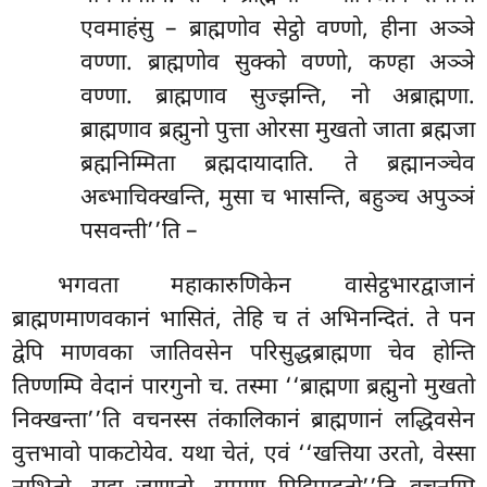
एवमाहंसु – ब्राह्मणोव सेट्ठो वण्णो, हीना अञ्ञे
वण्णा. ब्राह्मणोव सुक्को वण्णो, कण्हा अञ्ञे
वण्णा. ब्राह्मणाव सुज्झन्ति, नो अब्राह्मणा.
ब्राह्मणाव ब्रह्मुनो पुत्ता ओरसा मुखतो जाता ब्रह्मजा
ब्रह्मनिम्मिता ब्रह्मदायादाति. ते ब्रह्मानञ्चेव
अब्भाचिक्खन्ति, मुसा च भासन्ति, बहुञ्च अपुञ्ञं
पसवन्ती’’ति –
भगवता महाकारुणिकेन वासेट्ठभारद्वाजानं
ब्राह्मणमाणवकानं भासितं, तेहि च तं अभिनन्दितं. ते पन
द्वेपि माणवका जातिवसेन परिसुद्धब्राह्मणा चेव होन्ति
तिण्णम्पि वेदानं पारगुनो च. तस्मा ‘‘ब्राह्मणा ब्रह्मुनो मुखतो
निक्खन्ता’’ति वचनस्स तंकालिकानं ब्राह्मणानं लद्धिवसेन
वुत्तभावो पाकटोयेव. यथा चेतं, एवं ‘‘खत्तिया उरतो, वेस्सा