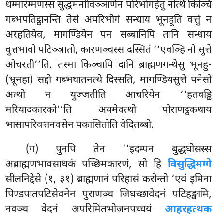
धम्मारम्मणस्स सुद्धमनोविञ्ञाणेन परिभोगहेतु नत्थि किञ्चि
गब्भपतिट्ठानन्ति तेसं अपरिभोगं सन्धाय भूनहूति वत्तुं न
अरहतियेव, मागण्डियेन पन सब्बानिपि तानि सन्धाय
वुत्तभावो पटिञ्ञातो, कारणञ्चस्स दस्सितं ‘‘एवञ्हि नो सुत्ते
ओचरती’’ति. तस्मा किञ्चापि दानि ब्राह्मणगन्थेसु भूनहु-
(भ्रूनहा) सद्दो गब्भघातनत्थे दिस्सति, मागण्डियसुत्ते पनेसो
अत्थो न युज्जतीति आचरियेन ‘‘हतवड्ढि
मरियादकारको’’ति अयमेवत्थो पोराणट्ठकथाय
भासापरिवत्तनवसेन पकासितोति वेदितब्बो.
(ग) पुनपि तेन ‘‘इदम्पन बुद्धघोसस्स
अब्राह्मणभावसाधकं पच्छिमकारणं, सो हि
विसुद्धिमग्गे
सीलनिद्देसे (१, ३१) ब्राह्मणानं परिहासं करोन्तो ‘एवं इमिना
पिण्डपातपटिसेवनेन पुराणञ्च जिघच्छावेदनं पटिहङ्खामि,
नवञ्च वेदनं अपरिमितभोजनपच्चयं
आहरहत्थक