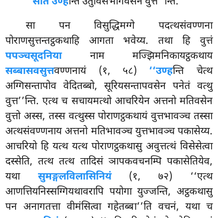
‘‘सीतं उण्ह
न्ति उतुविसभागवसेन वुत्त’’न्ति.
सा पन विसुद्धिमग्गे पदत्थसंवण्णना
पोराणसुत्तन्तट्ठकथाहि आगता भवेय्य. तथा हि वुत्तं
पपञ्चसूदनिया
नाम मज्झिमनिकायट्ठकथाय
सब्बासवसुत्त
वण्णनायं (१, ५८)
‘‘उण्ह
न्ति चेत्थ
अग्गिसन्तापोव वेदितब्बो, सूरियसन्तापवसेन पनेतं वत्थु
वुत्त’’न्ति. एत्थ च सचायमत्थो आचरियेन अत्तनो मतिवसेन
वुत्तो अस्स, तस्स वत्थुस्स पोराणट्ठकथायं वुत्तभावञ्च तस्सा
अत्थसंवण्णनाय अत्तनो मतिभावञ्च युत्तभावञ्च पकासेय्य.
आचरियो हि यत्थ यत्थ पोराणट्ठकथासु अवुत्तत्थं विसेसेत्वा
दस्सेति, तत्थ तत्थ तादिसं ञापकवचनम्पि पकासेतियेव,
यथा
सुमङ्गलविलासिनियं
(१, ७२) ‘‘एत्थ
आणत्तियनिस्सग्गियथावरापि पयोगा युज्जन्ति, अट्ठकथासु
पन अनागतत्ता वीमंसित्वा गहेतब्बा’’ति वचनं, यथा च