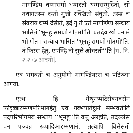
मागण्डिय धम्मारामो धम्मरतो धम्मसम्मुदितो, सो
तथागतस्स दन्तो गुत्तो रक्खितो संवुतो, तस्स च
संवराय धम्मं देसेति, इदं नु ते एतं मागण्डिय सन्धाय
भासितं ‘भूनहु समणो गोतमो’ति. एतदेव खो पन मे
भो गोतम सन्धाय भासितं ‘भूनहु समणो गोतमो’ति.
तं किस्स हेतु, एवञ्हि नो सुत्ते ओचरती’’ति
[म. नि.
२.२०७ आदयो]
.
एवं भगवतो च अनुयोगो मागण्डियस्स च पटिञ्ञा
आगता.
एत्थ हि मेथुनप्पटिसेवनवसेन
फोट्ठब्बारम्मणपरिभोगहेतु एव गब्भपतिट्ठानं सम्भवतीति
तदपरिभोगमेव सन्धाय ‘‘भूनहू’’ति वत्तुं अरहति, तदञ्ञेसं
पन पञ्चन्नं रूपादिआरम्मणानं, तत्थापि विसेसतो