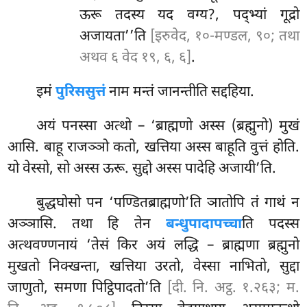
ऊरू तदस्य यद वग्य?, पद्भ्यां गूद्रो
अजायता’’ति
[इरुवेद, १०-मण्डल, ९०; तथा
अथव ६ वेद १९, ६, ६]
.
इमं
पुरिससुत्तं
नाम मन्तं जानन्तीति सद्दहिया.
अयं पनस्सा अत्थो – ‘ब्राह्मणो अस्स (ब्रह्मुनो) मुखं
आसि. बाहू राजञ्ञो कतो, खत्तिया अस्स बाहूति वुत्तं होति.
यो वेस्सो, सो अस्स ऊरू. सुद्दो अस्स पादेहि अजायी’ति.
बुद्धघोसो पन ‘पण्डितब्राह्मणो’ति ञातोपि तं गाथं न
अञ्ञासि. तथा हि तेन
बन्धुपादापच्चा
ति पदस्स
अत्थवण्णनायं ‘तेसं किर अयं लद्धि – ब्राह्मणा ब्रह्मुनो
मुखतो निक्खन्ता, खत्तिया उरतो, वेस्सा नाभितो, सुद्दा
जाणुतो, समणा पिट्ठिपादतो’ति
[दी. नि. अट्ठ. १.२६३; म.