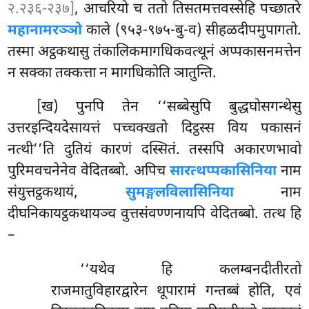
२.२३६-२३७]
, आचरियो च ततो तिसतमत्तवस्सेहि पच्छातरे
महानामरञ्ञो
काले (९५३-९७५-बु-व) सीहळदीपमुपागतो.
तस्मा अट्ठकथासु तंकालिकमागधिकवत्थूनं अप्पकासनमत्तेन
न सक्का तक्कत्ता न मागधिकोति ञातुन्ति.
[ख) पुनपि
तेन ‘‘सब्बेसुपि बुद्धघोसगन्थेसु
उत्तरइन्दियदेसायत्तं पच्चक्खतो दिट्ठस्स विय पकासनं
नत्थी’’ति दुतियं कारणं दस्सितं. तस्सपि अकारणभावो
पुरिमवचनेनेव वेदितब्बो. अपिच
सारत्थप्पकासिनिया
नाम
संयुत्तट्ठकथायं,
सुमङ्गलविलासिनिया
नाम
दीघनिकायट्ठकथायञ्च वुत्तसंवण्णनायपि वेदितब्बो. तत्थ हि
–
‘‘यथेव हि कलम्बनदीतीरतो
राजमातुविहारद्वारेन थूपारामं गन्तब्बं होति, एवं