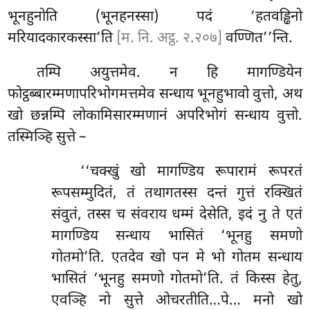
भूनहुनोति (भूनहनस्सा) पदं ‘हतवड्ढिनो
मरियादकारकस्सा’ति
[म. नि. अट्ठ. २.२०७]
वण्णित’’न्ति.
तम्पि अयुत्तमेव. न हि मागण्डियेन
फोट्ठब्बारम्मणापरिभोगमत्तमेव सन्धाय भूनहुभावो वुत्तो, अथ
खो छन्नम्पि लोकामिसारम्मणानं अपरिभोगं सन्धाय वुत्तो.
तस्मिञ्हि सुत्ते –
‘‘चक्खुं
खो मागण्डिय रूपारामं रूपरतं
रूपसम्मुदितं, तं तथागतस्स दन्तं गुत्तं रक्खितं
संवुतं, तस्स च संवराय धम्मं देसेति, इदं नु ते एतं
मागण्डिय सन्धाय भासितं ‘भूनहु समणो
गोतमो’ति. एतदेव खो पन मे भो गोतम सन्धाय
भासितं ‘भूनहु समणो गोतमो’ति. तं किस्स हेतु,
एवञ्हि नो सुत्ते ओचरतीति…पे… मनो खो