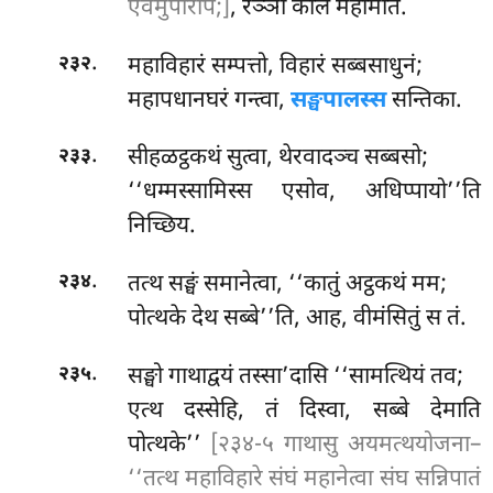
एवमुपरिपि;]
, रञ्ञो काले महामति.
.
महाविहारं सम्पत्तो, विहारं सब्बसाधुनं;
२३२
महापधानघरं गन्त्वा,
सङ्घपालस्स
सन्तिका.
.
सीहळट्ठकथं सुत्वा, थेरवादञ्च सब्बसो;
२३३
‘‘धम्मस्सामिस्स एसोव, अधिप्पायो’’ति
निच्छिय.
.
तत्थ सङ्घं समानेत्वा, ‘‘कातुं अट्ठकथं मम;
२३४
पोत्थके देथ सब्बे’’ति, आह, वीमंसितुं स तं.
.
सङ्घो
गाथाद्वयं तस्सा’दासि ‘‘सामत्थियं तव;
२३५
एत्थ दस्सेहि, तं दिस्वा, सब्बे देमाति
पोत्थके’’
[२३४-५ गाथासु अयमत्थयोजना–
‘‘तत्थ महाविहारे संघं महानेत्वा संघ सन्निपातं