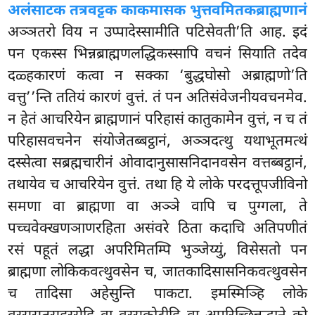
अलंसाटक तत्रवट्टक काकमासक भुत्तवमितकब्राह्मणानं
अञ्ञतरो
विय न उप्पादेस्सामीति पटिसेवती’ति आह. इदं
पन एकस्स भिन्नब्राह्मणलद्धिकस्सापि वचनं सियाति तदेव
दळ्हकारणं कत्वा न सक्का ‘बुद्धघोसो अब्राह्मणो’ति
वत्तु’’न्ति ततियं कारणं वुत्तं. तं पन अतिसंवेजनीयवचनमेव.
न हेतं आचरियेन ब्राह्मणानं परिहासं कातुकामेन वुत्तं, न च तं
परिहासवचनेन संयोजेतब्बट्ठानं, अञ्ञदत्थु यथाभूतमत्थं
दस्सेत्वा सब्रह्मचारीनं ओवादानुसासनिदानवसेन वत्तब्बट्ठानं,
तथायेव च आचरियेन वुत्तं. तथा हि ये लोके परदत्तूपजीविनो
समणा वा ब्राह्मणा वा अञ्ञे वापि च पुग्गला, ते
पच्चवेक्खणञाणरहिता असंवरे ठिता कदाचि अतिपणीतं
रसं पहूतं लद्धा अपरिमितम्पि भुञ्जेय्युं, विसेसतो पन
ब्राह्मणा लोकिकवत्थुवसेन च, जातकादिसासनिकवत्थुवसेन
च तादिसा अहेसुन्ति पाकटा. इमस्मिञ्हि लोके