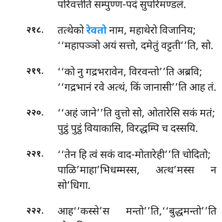
परिवत्तेति सम्पुण्ण-पदं सुपरिमण्डलं.
.
तत्थेको
रेवतो
नाम, महाथेरो विजानिय;
२१८
‘‘महापञ्ञो अयं सत्तो, दमेतुं वट्टती’’ति, सो.
.
‘‘को नु गद्रभरावेन, विरवन्तो’’ति अब्रवि;
२१९
‘‘गद्रभानं रवे अत्थं, किं जानासी’’ति आह तं.
.
‘‘अहं जाने’’ति वुत्तो सो, ओतारेसि सकं मतं;
२२०
पुट्ठं पुट्ठं वियाकासि, विरद्धम्पि च दस्सयि.
.
‘‘तेन हि त्वं सकं वाद-मोतारेही’’ति चोदितो;
२२१
पाळि’माहा’भिधम्मस्स, अत्थ’मस्स न
सो’धिगा.
.
आह‘‘कस्से’स मन्तो’’ति,‘‘बुद्धमन्तो’’ति
२२२