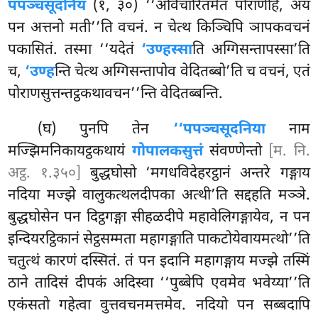
पपञ्चसूदनियं
(१, ३०) ‘‘अविचारितमेतं पोराणेहि, अयं
पन अत्तनो मती’’ति वचनं. न चेत्थ किञ्चिपि ञापकवचनं
पकासितं. तस्मा ‘‘यदेतं
‘उण्हस्सा
ति अग्गिसन्तापस्सा’ति
च,
‘उण्ह
न्ति चेत्थ अग्गिसन्तापोव वेदितब्बो’ति च वचनं, एतं
पोराणसुत्तन्तट्ठकथावचन’’न्ति वेदितब्बन्ति.
(घ) पुनपि तेन
‘‘पपञ्चसूदनिया
नाम
मज्झिमनिकायट्ठकथायं
गोपालकसुत्तं
संवण्णेन्तो
[म. नि.
अट्ठ. १.३५०]
बुद्धघोसो ‘मगधविदेहरट्ठानं अन्तरे गङ्गाय
नदिया मज्झे वालुकत्थलदीपका अत्थी’ति सद्दहति मञ्ञे.
बुद्धघोसेन पन दिट्ठगङ्गा सीहळदीपे महावेलिगङ्गायेव, न पन
इन्दियरट्ठिकानं सेट्ठसम्मता महागङ्गाति पाकटोयेवायमत्थो’’ति
चतुत्थं कारणं दस्सितं. तं पन इदानि महागङ्गाय मज्झे तस्मिं
ठाने तादिसं दीपकं अदिस्वा ‘‘पुब्बेपि एवमेव भवेय्या’’ति
एकंसतो गहेत्वा वुत्तवचनमत्तमेव. नदियो पन सब्बदापि