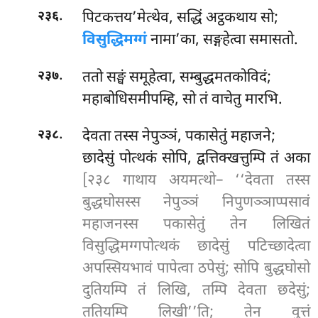
.
पिटकत्तय’मेत्थेव, सद्धिं अट्ठकथाय सो;
२३६
विसुद्धिमग्गं
नामा’का, सङ्गहेत्वा समासतो.
.
ततो सङ्घं समूहेत्वा, सम्बुद्धमतकोविदं;
२३७
महाबोधिसमीपम्हि, सो तं वाचेतु मारभि.
.
देवता तस्स नेपुञ्ञं, पकासेतुं महाजने;
२३८
छादेसुं पोत्थकं सोपि, द्वत्तिक्खत्तुम्पि तं अका
[२३८ गाथाय अयमत्थो– ‘‘देवता तस्स
बुद्धघोसस्स नेपुञ्ञं निपुणञ्ञाप्पसावं
महाजनस्स पकासेतुं तेन लिखितं
विसुद्धिमग्गपोत्थकं छादेसुं पटिच्छादेत्वा
अपस्सियभावं पापेत्वा ठपेसुं; सोपि बुद्धघोसो
दुतियम्पि तं लिखि, तम्पि देवता छदेसुं;
ततियम्पि लिखी’’ति; तेन वुत्तं