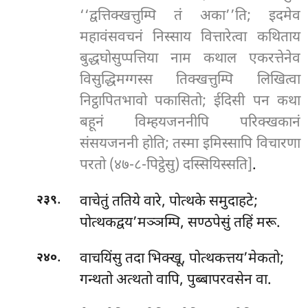
‘‘द्वत्तिक्खत्तुम्पि तं अका’’ति; इदमेव
महावंसवचनं निस्साय वित्तारेत्वा कथिताय
बुद्धघोसुप्पत्तिया नाम कथाल एकरत्तेनेव
विसुद्धिमग्गस्स तिक्खत्तुम्पि लिखित्वा
निट्ठापितभावो पकासितो; ईदिसी पन कथा
बहूनं विम्हयजननीपि परिक्खकानं
संसयजननी होति; तस्मा इमिस्सापि विचारणा
परतो (४७-८-पिट्ठेसु) दस्सियिस्सति]
.
.
वाचेतुं ततिये वारे, पोत्थके समुदाहटे;
२३९
पोत्थकद्वय’मञ्ञम्पि, सण्ठपेसुं तहिं मरू.
.
वाचयिंसु तदा भिक्खू, पोत्थकत्तय’मेकतो;
२४०
गन्थतो अत्थतो वापि, पुब्बापरवसेन वा.