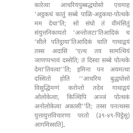
कारेत्वा आचरियपुब्बद्धघोसो एवमाह
‘अट्ठकथं कातुं सब्बे पाळि-अट्ठकथा-पोत्थके
मम देथा’ति; सो संघो तं वीमंसितुं
संयुत्तनिकायतो ‘अन्तोजटा’तिआदिकं च
‘सीले पतिट्ठाया’तिआदिकं चाति गाथाद्वयं
तस्स अदासि ‘एत्थ तव सामत्थियं
ञाणप्पभावं दस्सेति; तं दिस्वा सब्बे पोत्थके
देमा’तिवत्वा’’ति; इमिना पन अयमत्था
दस्सितो होति ‘‘आचरिय बुद्धघोसो
विसुद्धिमग्गं करोन्तो तदेव गाथाद्वयं
ओलोकेत्वा, किञ्चिपि अञ्ञं पोत्थकं
अनोलोकेत्वा अकासी’’ति; तस्स पनत्थस्स
युत्तायुत्तविचारणा परतो (३९-४९-पिट्ठेसु)
आगमिस्सति]
.