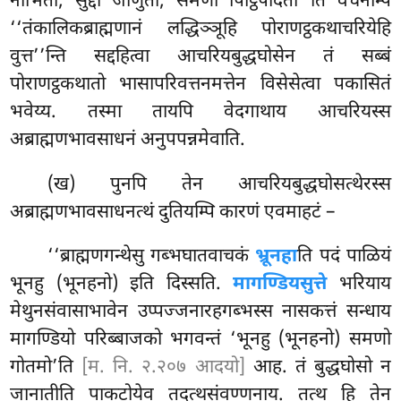
नाभितो, सुद्दा जाणुतो, समणा पिट्ठिपादतो’’ति वचनम्पि
‘‘तंकालिकब्राह्मणानं लद्धिञ्ञूहि पोराणट्ठकथाचरियेहि
वुत्त’’न्ति सद्दहित्वा आचरियबुद्धघोसेन तं सब्बं
पोराणट्ठकथातो भासापरिवत्तनमत्तेन विसेसेत्वा पकासितं
भवेय्य. तस्मा तायपि वेदगाथाय आचरियस्स
अब्राह्मणभावसाधनं अनुपपन्नमेवाति.
(ख) पुनपि तेन आचरियबुद्धघोसत्थेरस्स
अब्राह्मणभावसाधनत्थं दुतियम्पि कारणं एवमाहटं –
‘‘ब्राह्मणगन्थेसु गब्भघातवाचकं
भ्रूनहा
ति पदं पाळियं
भूनहु (भूनहनो) इति दिस्सति.
मागण्डियसुत्ते
भरियाय
मेथुनसंवासाभावेन उप्पज्जनारहगब्भस्स नासकत्तं सन्धाय
मागण्डियो परिब्बाजको भगवन्तं ‘भूनहु (भूनहनो) समणो
गोतमो’ति
[म. नि. २.२०७ आदयो]
आह. तं बुद्धघोसो न
जानातीति पाकटोयेव तदत्थसंवण्णनाय. तत्थ हि तेन