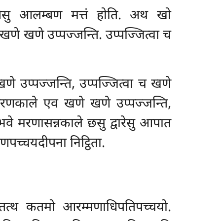
मणेसु आलम्बण मत्तं होति. अथ खो
खणे खणे उप्पज्जन्ति. उप्पज्जित्वा च
णे उप्पज्जन्ति, उप्पज्जित्वा च खणे
पहरणकाले एव खणे खणे उप्पज्जन्ति,
्बभवे मरणासन्नकाले छसु द्वारेसु आपात
णपच्चयदीपना निट्ठिता.
तत्थ कतमो आरम्मणाधिपतिपच्चयो.