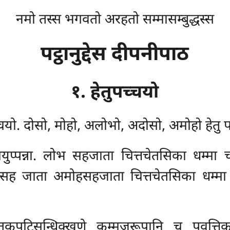
नमो तस्स भगवतो अरहतो सम्मासम्बुद्धस्स
पट्ठानुद्देस दीपनीपाठ
१. हेतुपच्चयो
च्चयो. दोसो, मोहो, अलोभो, अदोसो, अमोहो हेतु प
्चयुप्पन्ना. लोभ सहजाता चित्तचेतसिका धम्
जाता अमोहसहजाता चित्तचेतसिका धम्मा च
पटिसन्धिक्खणे कम्मजरूपानि च पवत्तिका