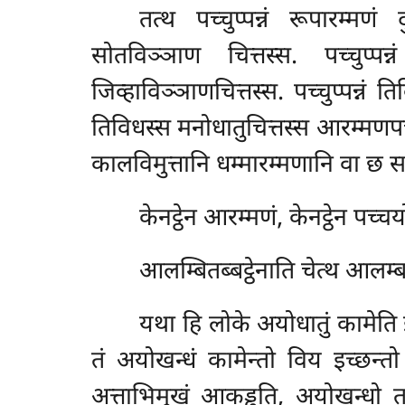
तत्थ पच्चुप्पन्नं रूपारम्मणं
सोतविञ्ञाण चित्तस्स. पच्चुप्पन्न
जिव्हाविञ्ञाणचित्तस्स. पच्चुप्पन्नं 
तिविधस्स मनोधातुचित्तस्स आरम्मणपच
कालविमुत्तानि धम्मारम्मणानि वा छ 
केनट्ठेन आरम्मणं, केनट्ठेन पच्
आलम्बितब्बट्ठेनाति
चेत्थ आलम्
यथा हि लोके अयोधातुं कामेति
तं अयोखन्धं कामेन्तो विय इच्छन्
अत्ताभिमुखं आकड्ढति, अयोखन्धो