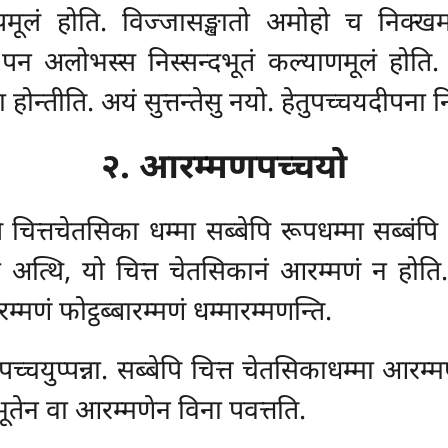
मूलं होति. विज्जासङ्खातो अमोहो च निक्खमध
सो पन अलोभस्स निस्सन्दभूतं कल्याणमूलं होति
न्तीति. अयं सुत्तन्तेसु नयो. हेतुपच्चयदीपना निट
२. आरम्मणपच्चयो
ित्तचेतसिका धम्मा सब्बेपि रूपधम्मा सब्बंपि 
अत्थि, यो चित्त चेतसिकानं आरम्मणं न होति.
रम्मणं फोट्ठब्बारम्मणं धम्मारम्मणन्ति.
चयुप्पन्ना. सब्बेपि चित्त चेतसिकाधम्मा आरम्मण
 अभूतेन वा आरम्मणेन विना पवत्तति.