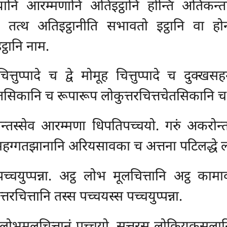
ु यानि आरम्मणानि अतिइट्ठानि होन्ति अतिकन
त्थ अतिइट्ठानीति सभावतो इट्ठानि वा होन्त
ठानि नाम.
्तुप्पादे च द्वे मोमूह चित्तुप्पादे च दुक्खस
िकानि च रूपारूप लोकुत्तरचित्तचेतसिकानि च स
ोन्तस्सेव आरम्मणा धिपतिपच्चयो. गरुं अकरोन
ग्गतझानानि अरियसावका च अत्तना पटिलद्धे लोकु
्चयुप्पन्ना. अट्ठ लोभ मूलचित्तानि अट्ठ का
तरचित्तानि तस्स पच्चयस्स पच्चयुप्पन्ना.