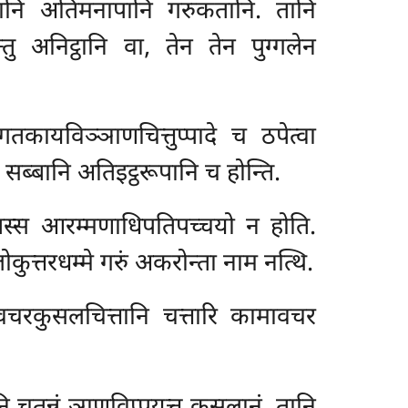
्तानि अतिमनापानि गरुकतानि. तानि
ु अनिट्ठानि वा, तेन तेन पुग्गलेन
हगतकायविञ्ञाणचित्तुप्पादे च ठपेत्वा
ब्बानि अतिइट्ठरूपानि च होन्ति.
्तस्स आरम्मणाधिपतिपच्चयो न होति.
त्तरधम्मे गरुं अकरोन्ता नाम नत्थि.
मावचरकुसलचित्तानि चत्तारि कामावचर