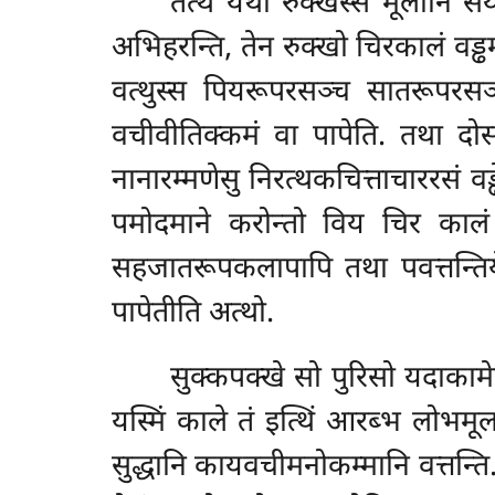
तत्थ
यथा रुक्खस्स मूलानि सयं
अभिहरन्ति, तेन रुक्खो चिरकालं वड्ढमान
वत्थुस्स पियरूपरसञ्च सातरूपरसञ
वचीवीतिक्कमं वा पापेति. तथा दो
नानारम्मणेसु निरत्थकचित्ताचाररसं वड्ढ
पमोदमाने करोन्तो विय चिर कालं पवत
सहजातरूपकलापापि तथा पवत्तन्तियेव.
पापेतीति अत्थो.
सुक्कपक्खे सो पुरिसो यदाकामे
यस्मिं काले तं इत्थिं आरब्भ लोभम
सुद्धानि कायवचीमनोकम्मानि वत्तन्त