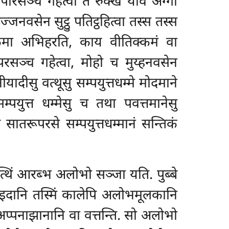
पोरसञ्च गहेत्वा तं रुक्खं याव अग्गा
ज्जनवसेन सुट्ठु पतिट्ठहित्वा तस्स तस्स
क्कमा अभिहरति, काय वीतिक्कमं वा
सञ्च गहेत्वा, मोहो च मुय्हनवसेन
ीयादीसु वत्थूसु सम्पयुत्तधम्मे मोदमाने
म्पयुत्त धम्मेसु च तथा पवत्तमानेसु
सातरूपरसे सम्पयुत्तधम्मानं सन्तिकं
त्थिं आरब्भ अलोभो सञ्जा यति. पुब्बे
. इदानि तस्मिं कालेपि अलोभमूलकानि
अप्पनाझानानि वा वत्तन्ति. सो अलोभो