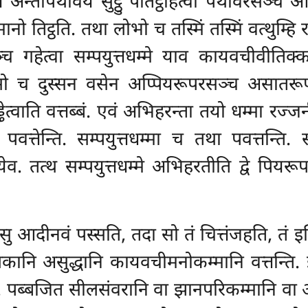
 अन्तोपथवियं सुट्ठु पतिट्ठहित्वा पथविरसञ्च आ
ो तिट्ठति. तथा लोभो च तस्मिं तस्मिं वत्थुम्हि र
्च गहेत्वा सम्पयुत्तधम्मे याव कायवचीवीति
सो च दुस्सन वसेन अप्पियरूपरसञ्च असातरूपर
ेत्वाति वत्तब्बं. एवं अभिहरन्ता तयो धम्मा रज्जन
्तेन्ति. सम्पयुत्तधम्मा च तथा पवत्तन्ति. स
 तत्थ सम्पयुत्तधम्मे अभिहरतीति द्वे पियरूप 
सु आदीनवं पस्सति, तदा सो तं चित्तंजहति, तं इ
ूलकानि असुद्धानि कायवचीमनोकम्मानि वत्तन्ति
ि. पब्बजित सीलसंवरानि वा झानपरिकम्मानि वा 