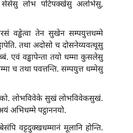
ो सेसेसु लोभ पटिपक्खेसु अलोभेसु,
ड्ढेत्वा तेन सुखेन सम्पयुत्तधम्मे
पेति. तथा अदोसो च दोसनेय्यवत्थूसु
बं. एवं वड्ढापेन्ता तयो धम्मा कुसलेसु
्मा च तथा पवत्तन्ति. सम्पयुत्त धम्मेसु
ेको. लोभविवेके सुखं लोभविवेकसुखं.
अयं अभिधम्मे पट्ठाननयो.
संपि वट्टदुक्खधम्मानं मूलानि होन्ति.