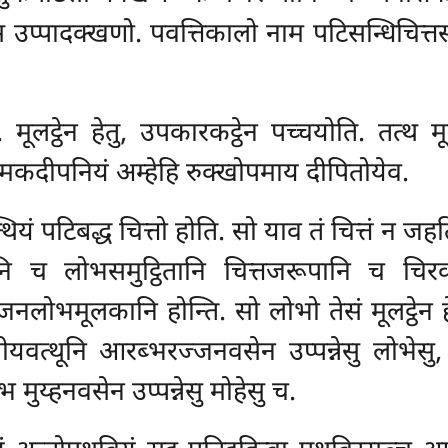
स उप्पादक्खणो. पवत्तिकालो नाम पटिसन्धिचित्त
ति. मूलट्ठेन हेतु, उपकारकट्ठेन पच्चयोति. तत्थ 
लयमकदीपनियं अम्हेहि रुक्खोपमाय दीपितोयेव.
यं पटिबद्ध चित्तो होति. सो याव तं चित्तं न जहत
च लोभसमुट्ठितानि चित्तजरूपानि च चिरका
्जनलोभमूलकानि होन्ति. सो लोभो तेसं मूलट्ठेन 
यवत्थूनि आरब्भरज्जनवसेन उप्पन्नेसु लोभेसु,
्भ मुय्हनवसेन उप्पन्नेसु मोहेसु च.