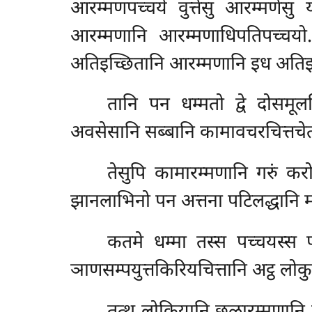
आरम्मणपच्चये वुत्तेसु आरम्मणेस
आरम्मणानि आरम्मणाधिपतिपच्चयो. त
अतिइच्छितानि आरम्मणानि इध अतिइट्
तानि पन धम्मतो द्वे दोसमूलचित
अवसेसानि सब्बानि कामावचरचित्तचेतस
तेसुपि
कामारम्मणानि गरुं कर
झानलाभिनो पन अत्तना पटिलद्धानि मह
कतमे धम्मा तस्स पच्चयस्स पच
ञाणसम्पयुत्तकिरियचित्तानि अट्ठ लोकुत्