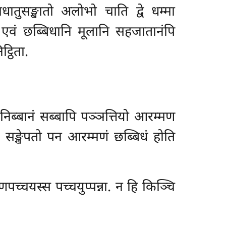
ातुसङ्खातो अलोभो चाति द्वे धम्मा
. एवं छब्बिधानि मूलानि सहजातानंपि
्ठिता.
निब्बानं सब्बापि पञ्ञत्तियो आरम्मण
 सङ्खेपतो पन आरम्मणं छब्बिधं होति
पच्चयस्स पच्चयुप्पन्ना. न हि किञ्चि