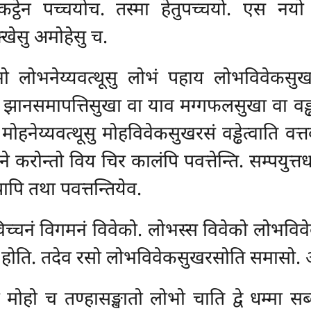
रकट्ठेन पच्चयोच. तस्मा हेतुपच्चयो. एस नय
खेसु अमोहेसु च.
लोभनेय्यवत्थूसु लोभं पहाय लोभविवेकसुखरसं व
 झानसमापत्तिसुखा वा याव मग्गफलसुखा वा वड्ढा
हनेय्यवत्थूसु मोहविवेकसुखरसं वड्ढेत्वाति वत्तब्
ने करोन्तो विय चिर कालंपि पवत्तेन्ति. सम्पयुत्तधम
ि तथा पवत्तन्तियेव.
च्चनं विगमनं विवेको. लोभस्स विवेको लोभविव
त्तं होति. तदेव रसो लोभविवेकसुखरसोति समासो. 
मोहो च तण्हासङ्खातो लोभो चाति द्वे धम्मा सब्बे