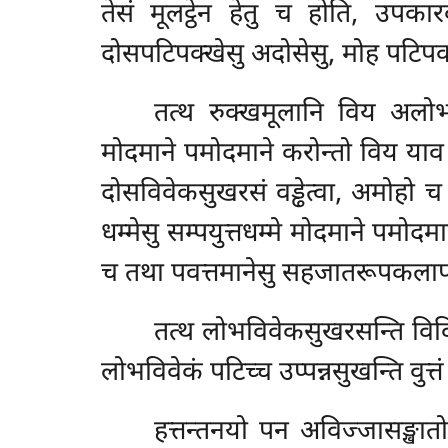
तेसं मूलट्ठेन हेतु च होति, उपका
दोसपटिपक्खेसु अदोसेसु, मोह पटिपक्
तत्थ रुक्खमूलानि विय अलोभो 
मोदमाने पमोदमाने करोन्तो विय याव
दोसविवेकसुखरसं वड्ढेत्वा, अमोहो च मो
धम्मेसु सम्पयुत्तधम्मे मोदमाने पमोदमा
च तथा पवत्तमानेसु सहजातरूपकलापाप
तत्थ
लोभविवेकसुखरसन्ति विवि
लोभविवेकं पटिच्च उप्पन्नसुखन्ति वु
हत्तन्तनयो पन अविज्जासङ्खातो 