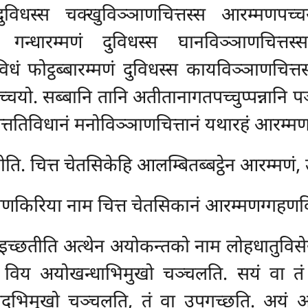
 दुविधस्स चक्खुविञ्ञाणचित्तस्स आरम्मणपच्चयो.
ं गन्धारम्मणं दुविधस्स घानविञ्ञाणचित्तस्स
तिविधं फोट्ठब्बारम्मणं दुविधस्स कायविञ्ञाणचित्तस
्चयो. सब्बानि तानि अतीतानागतपच्चुप्पन्नानि प
सत्ततिविधानं मनोविञ्ञाणचित्तानं यथारहं आरम्म
चयोति. चित्त चेतसिकेहि आलम्बितब्बट्ठेन आरम्मणं
बणकिरिया नाम चित्त चेतसिकानं आरम्मणग्गहणक
 इच्छतीति अत्थेन अयोकन्तको नाम लोहधातुविसेस
तो विय अयोखन्धाभिमुखो चञ्चलति. सयं वा तं
 तदभिमुखो चञ्चलति, तं वा उपगच्छति. अयं