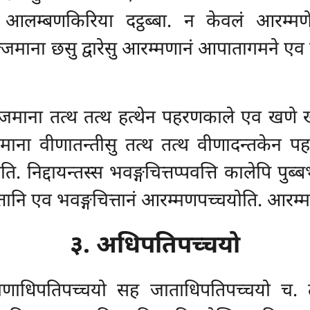
ु आलम्बणकिरिया दट्ठब्बा. न केवलं आरम्
पज्जमाना छसु द्वारेसु आरम्मणानं आपातागमने एव 
पज्जमाना तत्थ तत्थ हत्थेन पहरणकाले एव खणे ख
ज्जमाना वीणातन्तीसु तत्थ तत्थ वीणादन्तकेन 
ि. निद्दायन्तस्स भवङ्गचित्तप्पवत्ति कालेपि पुब
्तानि एव भवङ्गचित्तानं आरम्मणपच्चयोति. आरम्म
३. अधिपतिपच्चयो
मणाधिपतिपच्चयो सह जाताधिपतिपच्चयो च. 