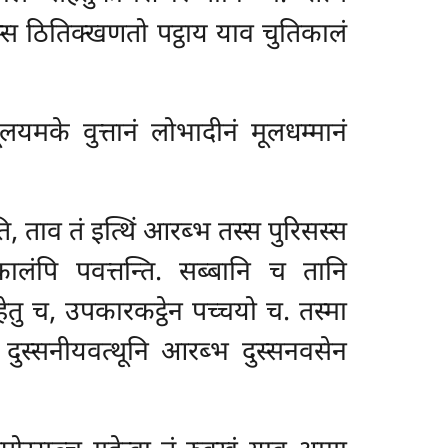
स्स ठितिक्खणतो पट्ठाय याव चुतिकालं
मूलयमके वुत्तानं लोभादीनं मूलधम्मानं
ि, ताव तं इत्थिं आरब्भ तस्स पुरिसस्स
लंपि पवत्तन्ति. सब्बानि च तानि
हेतु च, उपकारकट्ठेन पच्चयो च. तस्मा
 दुस्सनीयवत्थूनि आरब्भ दुस्सनवसेन