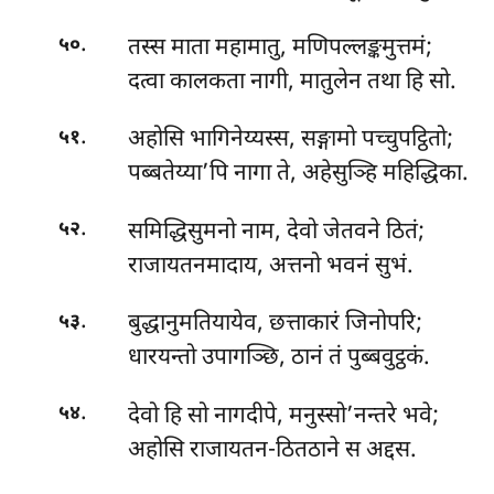
.
तस्स माता महामातु, मणिपल्लङ्कमुत्तमं;
५०
दत्वा कालकता नागी, मातुलेन तथा हि सो.
.
अहोसि भागिनेय्यस्स, सङ्गामो पच्चुपट्ठितो;
५१
पब्बतेय्या’पि नागा ते, अहेसुञ्हि महिद्धिका.
.
समिद्धिसुमनो नाम, देवो जेतवने ठितं;
५२
राजायतनमादाय, अत्तनो भवनं सुभं.
.
बुद्धानुमतियायेव, छत्ताकारं जिनोपरि;
५३
धारयन्तो उपागञ्छि, ठानं तं पुब्बवुट्ठकं.
.
देवो
हि सो नागदीपे, मनुस्सो’नन्तरे भवे;
५४
अहोसि राजायतन-ठितठाने स अद्दस.