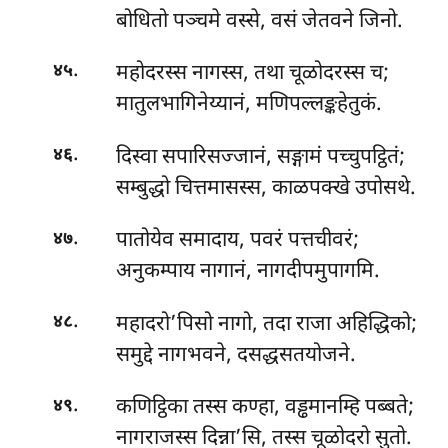
बोधितो पञ्चमे वस्से, वसं जेतवने जिनो.
.
महोदरस्स नागस्स, तथा चूळोदरस्स च;
४५
मातुलभागिनेय्यानं, मणिपल्लङ्कहेतुकं.
.
दिस्वा सपारिसज्जानं, सङ्गामं पच्चुपट्ठितं;
४६
सम्बुद्धो चित्तमासस्स, काळपक्खे उपोसथे.
.
पातोयेव समादाय, पवरं पत्तचीवरं;
४७
अनुकम्पाय नागानं, नागदीपमुपागमि.
.
महादरो’पिसो नागो, तदा राजा अहिद्धिको;
४८
समुद्दे नागभवने, दसद्धसतयोजने.
.
कणिट्ठिका तस्स कण्हा, वड्ढमानम्हि पब्बते;
४९
नागराजस्स दिन्ना’सि, तस्स चूळोदरो सुतो.