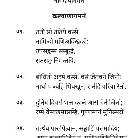
नागदीपागमनं
कल्याणागमनं
.
ततो सो ततिये वस्से,
७१
नागिन्दो मणिअक्खिको;
उपसङ्कम्म सम्बुद्धं,
सतसङ्घं निमन्तयि.
.
बोधितो अट्ठमे वस्से, वसं जेतवने जिनो;
७२
नाथो पञ्चहि भिक्खूनं, सतेहि परिवारितो.
.
दुतिये दिवसे भत्त-काले आरोचिते जिनो;
७३
रम्मे वेसाखमासम्हि, पुण्णमायं मुनिस्सरो.
.
तत्थेव पारुपित्वान, सङ्घाटिं पत्तमादिय;
७४