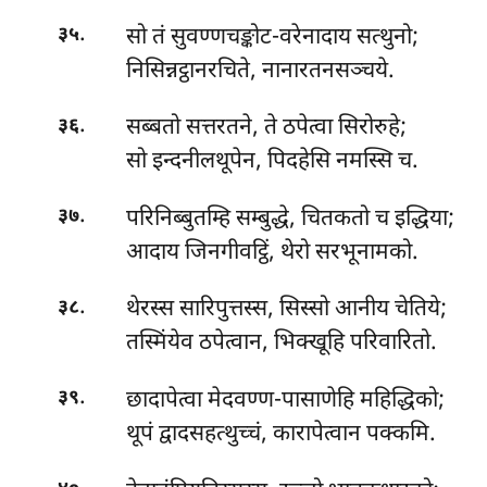
.
सो तं सुवण्णचङ्कोट-वरेनादाय सत्थुनो;
३५
निसिन्नट्ठानरचिते, नानारतनसञ्चये.
.
सब्बतो सत्तरतने, ते ठपेत्वा सिरोरुहे;
३६
सो इन्दनीलथूपेन, पिदहेसि नमस्सि च.
.
परिनिब्बुतम्हि सम्बुद्धे, चितकतो च इद्धिया;
३७
आदाय जिनगीवट्ठिं, थेरो सरभूनामको.
.
थेरस्स सारिपुत्तस्स, सिस्सो आनीय चेतिये;
३८
तस्मिंयेव ठपेत्वान, भिक्खूहि परिवारितो.
.
छादापेत्वा मेदवण्ण-पासाणेहि महिद्धिको;
३९
थूपं द्वादसहत्थुच्चं, कारापेत्वान पक्कमि.