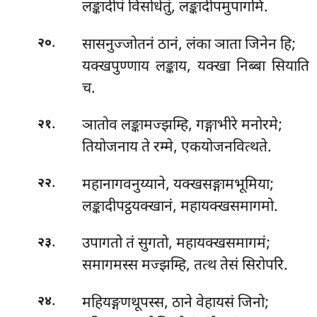
लङ्कादीपं विसोधेतुं, लङ्कादीपमुपागमि.
.
सासनुज्जोतनं ठानं, लंका ञाता जिनेन हि;
२०
यक्खपुण्णाय लङ्काय, यक्खा निब्बा सियाति
च.
.
ञातोव लङ्कामज्झम्हि, गङ्गाभीरे मनोरमे;
२१
तियोजनाय ते रम्मे, एकयोजनवित्थते.
.
महानागवनुय्याने, यक्खसङ्गामभूमिया;
२२
लङ्कादीपट्ठयक्खानं, महायक्खसमागमो.
.
उपागतो तं सुगतो, महायक्खसमागमं;
२३
समागमस्स मज्झम्हि, तत्थ तेसं सिरोपरि.
.
महियङ्गणथूपस्स, ठाने वेहायसं जिनो;
२४