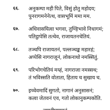
.
अनुकम्पा मही पिते, विसुं होतु महोदय;
६६
पुनरागमनेनेत्थ, वासभूमिं ममा मम.
.
अधिवासयित्वा भगवा, तुण्हिभावे निधागमं;
६७
पतिट्ठापेसि तत्थेव, राजायतनचेतियं.
.
तञ्चपि
राजायतनं, पल्लञ्चङ्क महारहं;
६८
अप्पेसि नागराजूनं, लोकनाथो नमस्सितुं.
.
परिभोगचेतियं मय्हं, नागराजा नमस्सथ;
६९
तं भविस्सति वोताता, हिताय च सुखाय च.
.
इच्चेवमादिं सुगतो, नागानं अनुसासनं;
७०
कत्वा जेतवनं एव, गतो लोकानुकम्पकोति.