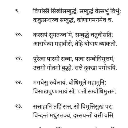
.
विपस्सिं सिखीसम्बुद्धं, सम्बुद्धं वेस्सभुं विभुं;
९
ककुसन्धञ्च सम्बुद्धं, कोणागमनमेव च.
.
कस्सपं सुगतञ्च’मे, सम्बुद्धे चतुवीसति;
१०
आराधेत्वा महावीरो, तेहि बोधाय ब्याकतो.
.
पुरेत्वा
पारमी सब्बा, पत्वा सम्बोधिमुत्तमं;
११
उत्तमो गोतमो बुद्धो, सत्ते दुक्खा पमोचयि.
.
मगधेसु रुवेलायं, बोधिमूले महामुनि;
१२
विसाखपुण्णमायं सो, पत्तो सम्बोधिमुत्तमं.
.
सत्ताहानि तहिं सत्त, सो विमुत्तिसुखं परं;
१३
विन्दन्तं मधुरत्तञ्च, दस्सयन्तो वसी वसि.