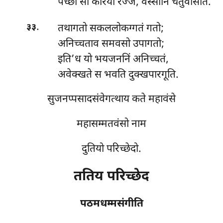
पच्छा सो कारयी रज्जं, वस्सानि चतुवीसति.
.
तथागतो सकललोकग्गतं गतो;
३३
अनिच्चताव समवसो उपागतो;
इति’ध यो भयजननिं अनिच्चतं,
अवेक्खते स भवति दुक्खपारगूति.
सुजनप्पसादसंवेगत्थाय कते महावंसे
महासम्मतवंसो नाम
दुतियो परिच्छेदो.
ततिय परिच्छेद
पठमधम्मसंगीति