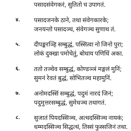
पसादसंवेगकरं, सुतितो च उपागतं.
.
पसादजनके ठाने, तथा संवेगकारके;
४
जनयन्तो पसादञ्च, संवेगञ्च सुणाथ तं.
.
दीपङ्करञ्हि सम्बुद्धं, पस्सित्वा नो जिनो पुरा;
५
लोकं दुक्खा पमोचेतुं, बोधाय पणिधिं अका.
.
ततो तञ्चेव सम्बुद्धं, कोण्डञ्ञं मङ्गलं मुनिं;
६
सुमनं रेवतं बुद्धं, सोभितञ्च महामुनिं.
.
अनोमदस्सिं सम्बुद्धं, पदुमं नारदं जिनं;
७
पदुमुत्तरसम्बुद्धं, सुमेधञ्च तथागतं.
.
सुजातं पियदस्सिञ्च, अत्थदस्सिञ्च नायकं;
८
धम्मदस्सिञ्च सिद्धत्थं, तिस्सं फुस्सजिनं तथा.