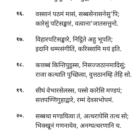
.
वस्सानं पठमं मासं, सब्बसेनासनेसु’पि;
१६
कारेसुं पटिसङ्खारं, वत्वाना’जातसत्तुनो.
.
विहारपटिसङ्खारे, निट्ठिते अहु भूपति;
१७
इदानि धम्मसंगीतिं, करिस्सामि मयं इति.
.
कत्तब्बं किन्तिपुट्ठस्स, निसज्जठानमादिसुं;
१८
राजा कत्थाति पुच्छित्वा, वुत्तठानम्हि तेहि सो.
.
सीघं वेभारसेलस्स, पस्से कारेसि मण्डपं;
१९
सत्तपण्णिगुहाद्वारे, रम्मं देवसभोपमं.
.
सब्बथा मण्डयित्वा तं, अत्थरापेसि तत्थ सो;
२०
भिक्खूनं गणनायेव, अनग्घत्थरणानि च.