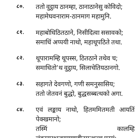
.
ततो वुट्ठाय ठानम्हा, ठानाठानेसु कोविदो;
८०
महामेघवनाराम-ठानमाग महामुनि.
.
महाबोधिठितठाने, निसीदित्वा ससावको;
८१
समाधिं अप्पयी नाथो, महाथूपठिते तथा.
.
थूपारामम्हि थूपस्स, ठितठाने तथेव च;
८२
समाधितो’थ वुट्ठाय, सिलाचेतियठानगो.
.
सहागते देवगणो, गणी समनुसासिय;
८३
ततो जेतवनं बुद्धो, बुद्धसब्बत्थको अगा.
.
एवं लङ्काय नाथो, हितममितमती आयतिं
८४
पेक्खमानो;
तस्मिं कालम्हि