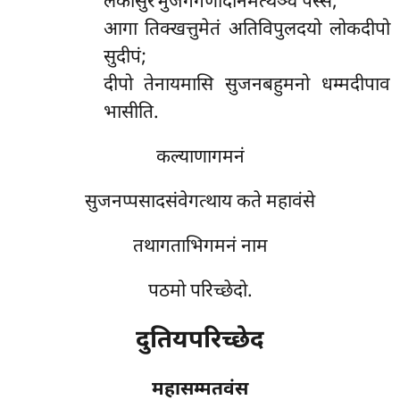
लंकासुरभुजगगणादीनमत्थञ्च पस्सं;
आगा तिक्खत्तुमेतं अतिविपुलदयो लोकदीपो
सुदीपं;
दीपो तेनायमासि सुजनबहुमनो धम्मदीपाव
भासीति.
कल्याणागमनं
सुजनप्पसादसंवेगत्थाय कते महावंसे
तथागताभिगमनं नाम
पठमो परिच्छेदो.
दुतियपरिच्छेद
महासम्मतवंस