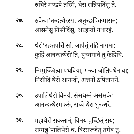
रुचिरे मण्डपे तस्मिं, थेरा सन्निपतिंसु ते.
.
ठपेत्वा’नन्दत्थेरस्स, अनुच्छविकमासनं;
२७
आसनेसु निसीदिंसु, अरहन्तो यथारहं.
.
थेरो’रहत्तपत्तिं
सो, ञापेतुं तेहि नागमा;
२८
कुहिं आनन्दत्थेरो’ति, वुच्चमाने तु केहिचि.
.
निम्मुज्जित्वा पथविया, गन्त्वा जोतिपथेन वा;
२९
निसीदि थेरो आनन्दो, अत्तनो ठपितासने.
.
उपालिथेरो विनये, सेसधम्मे असेसके;
३०
आनन्दत्थेरमकरुं, सब्बे थेरा धुरन्धरे.
.
महाथेरो सकत्तानं, विनयं पुच्छितुं सयं;
३१
सम्मन्नु’पालिथेरो च, विस्सज्जेतुं तमेव तु.