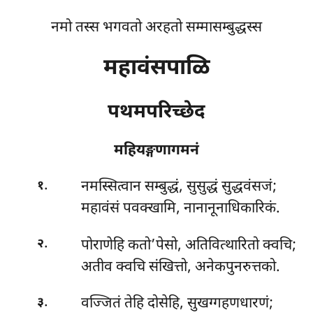
नमो तस्स भगवतो अरहतो सम्मासम्बुद्धस्स
महावंसपाळि
पथमपरिच्छेद
महियङ्गणागमनं
.
नमस्सित्वान
सम्बुद्धं, सुसुद्धं सुद्धवंसजं;
१
महावंसं पवक्खामि, नानानूनाधिकारिकं.
.
पोराणेहि कतो’पेसो, अतिवित्थारितो क्वचि;
२
अतीव क्वचि संखित्तो, अनेकपुनरुत्तको.
.
वज्जितं तेहि दोसेहि, सुखग्गहणधारणं;
३