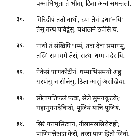
घम्माभिभूता ते भीता, ठिता अन्ते समन्ततो.
.
गिरिदीपं ततो नाथो, रम्मं तेसं इधा’नयि;
३०
तेसु तत्थ पविट्ठेसु, यथाठाने ठपेसि च.
.
नाथो तं संखिपि धम्मं, तदा देवा समागमुं;
३१
तस्मिं समागमे तेसं, सत्था धम्म मदेसयि.
.
नेकेसं पाणकोटीनं, धम्माभिसमयो अहु;
३२
सरणेसु च सीलेसु, ठिता आसुं असंखिया.
.
सोतापत्तिफलं पत्वा, सेले सुमनकूटके;
३३
महासुमनदेविन्दो, पूजियं याचि पूजियं.
.
सिरं परामसित्वान, नीलामलसिरोरुहो;
३४
पाणिमत्तेअदा केसे, तस्स पाण हितो जिनो.