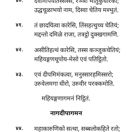
.
देवानंपियतिस्सस्स, रञ्ञो भातुकुधारको;
४०
उद्धचूळाभयो नाम, दिस्वा चेतिय मब्भुतं.
.
तं
छादयित्वा कारेसि, तिंसहत्थुच्च चेतियं;
४१
मद्दन्तो दमिळे राजा, तत्रट्ठो दुक्खगामणि.
.
असीतिहत्थं कारेसि, तस्स कञ्जुकचेतियं;
४२
महियङ्गणथूपोय-मेसो एवं पतिट्ठितो.
.
एवं दीपमिमंकत्वा, मनुस्सारहमिस्सरो;
४३
उरुवेलमगा धीरो, उरुवीर परक्कमोति.
महियङ्गणागमनं निट्ठितं.
नागदीपागमन
.
महाकारुणिको सत्था, सब्बलोकहिते रतो;
४४