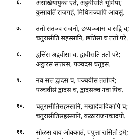
.
असंखियायुका एते, अट्ठवीसति भूमिपा;
६
कुसावतिं राजगहं, मिथिलञ्चापि आवसुं.
.
ततो सतञ्च राजनो, छप्पञ्ञास च सट्ठि च;
७
चतुरासीति सहस्सानि, छत्तिंसा च ततो परे.
.
द्वत्तिंस अट्ठवीसा च, द्वावीसति ततो परे;
८
अट्ठारस सत्तरस, पञ्चदस चतुद्दस.
.
नव सत्त द्वादस च, पञ्चवीस ततोपरे;
९
पञ्चवीसं द्वादस च, द्वादसञ्च नवा पिच.
.
चतुरासीतिसहस्सानि, मखादेवादिकापि च;
१०
चतुरासीतिसहस्सानि, कळाराजनकादयो.
.
सोळस याव ओक्कातं, पपुत्ता रासितो इमे;
११