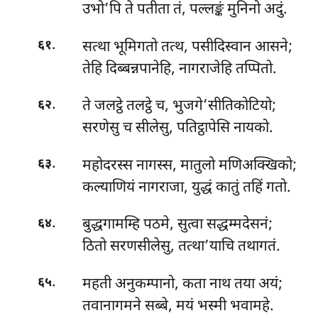
उभो’पि ते पतीता तं, पल्लङ्कं मुनिनो अदुं.
.
सत्था भूमिगतो तत्थ, पसीदिस्वान आसने;
६१
तेहि दिब्बन्नपानेहि, नागराजेहि तप्पितो.
.
ते जलट्ठे तलट्ठे च, भुजगे’सीतिकोटियो;
६२
सरणेसु च सीलेसु, पतिट्ठापेसि नायको.
.
महोदरस्स नागस्स, मातुलो मणिअक्खिको;
६३
कल्याणियं नागराजा, युद्धं कातुं तहिं गतो.
.
बुद्धगामम्हि पठमे, सुत्वा सद्धम्मदेसनं;
६४
ठितो सरणसीलेसु, तत्था’याचि तथागतं.
.
महती अनुकम्पानो, कता नाथ तया अयं;
६५
तवानागमने सब्बे, मयं भस्मी भवामहे.