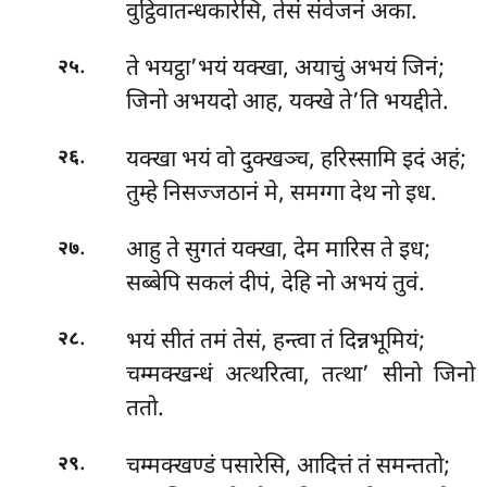
वुट्ठिवातन्धकारेसि, तेसं संवेजनं अका.
.
ते भयट्ठा’भयं यक्खा, अयाचुं अभयं जिनं;
२५
जिनो अभयदो आह, यक्खे ते’ति भयद्दीते.
.
यक्खा
भयं वो दुक्खञ्च, हरिस्सामि इदं अहं;
२६
तुम्हे निसज्जठानं मे, समग्गा देथ नो इध.
.
आहु ते सुगतं यक्खा, देम मारिस ते इध;
२७
सब्बेपि सकलं दीपं, देहि नो अभयं तुवं.
.
भयं सीतं तमं तेसं, हन्त्वा तं दिन्नभूमियं;
२८
चम्मक्खन्धं अत्थरित्वा, तत्था’ सीनो जिनो
ततो.
.
चम्मक्खण्डं पसारेसि, आदित्तं तं समन्ततो;
२९