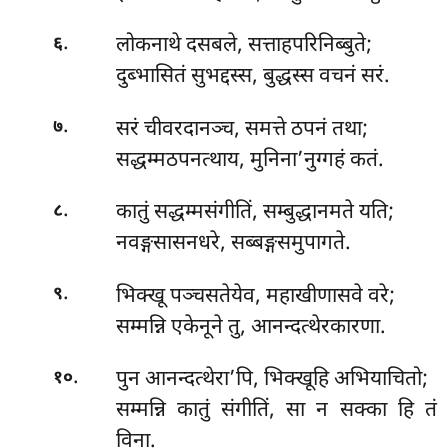
.
लोकनाथे दसबले, सत्ताहपरिनिब्बुते;
६
दुब्भासितं सुभद्दस्स, बुद्धस्स वचनं सरं.
.
सरं चीवरदानञ्च, समत्ते ठपनं तथा;
७
सद्धम्मठपनत्थाय, मुनिना’नुग्गहं कतं.
.
कातुं सद्धम्मसंगीतिं, सम्बुद्धानमते यति;
८
नवङ्गसासनधरे, सब्बङ्गसमुपागते.
.
भिक्खू पञ्चसतेयेव, महाखीणासवे वरे;
९
सम्मन्नि एकेनूने तु, आनन्दत्थेरकारणा.
.
पुन आनन्दत्थेरा’पि, भिक्खूहि अभियाचितो;
१०
सम्मन्नि कातुं संगीतिं, सा न सक्का हि तं
विना.