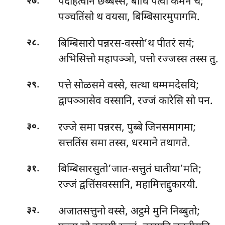
.
पदहित्वान
छब्बस्सं, बोधिं पत्वा कमेन च;
२७
पञ्चतिंसो थ वयसा, बिम्बिसारमुपागमि.
.
बिम्बिसारो पन्नरस-वस्सो’थ पीतरं सयं;
२८
अभिसित्तो महापञ्ञो, पत्तो रज्जस्स तस्स तु.
.
पत्ते सोळसमे वस्से, सत्था धम्ममदेसयि;
२९
द्वापञ्ञासेव वस्सानि, रज्जं कारेसि सो पन.
.
रज्जे समा पन्नरस, पुब्बे जिनसमागमा;
३०
सत्ततिंस समा तस्स, धरमाने तथागते.
.
बिम्बिसारसुतो’जात-सत्तुतं घातीया’मति;
३१
रज्जं द्वत्तिंसवस्सानि, महामित्तद्दुकारयी.
.
अजातसत्तुनो वस्से, अट्ठमे मुनि निब्बुतो;
३२