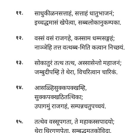
.
साधुकीळनसत्ताहं, सत्ताहं धातुभाजनं;
११
इच्चद्धमासं खेपेत्वा, सब्बलोकानुकम्पका.
.
वस्सं वसं राजगहे, कस्साम धम्मसङ्गहं;
१२
नाञ्ञेहि तत्त वत्थब्ब-मिति कत्वान निच्छयं.
.
सोकातुरं
तत्थ तत्थ, अस्सासेन्तो महाजनं;
१३
जम्बुदीपम्हि ते थेरा, विचरित्वान चारिकं.
.
आसळ्हिसुक्कपक्खम्हि,
१४
सुक्कपक्खठितत्थिका;
उपागमुं राजगहं, सम्पन्नचतुपच्चयं.
.
तत्थेव वस्सूपगता, ते महाकस्सपादयो;
१५
थेरा थिरगुणूपेता, सम्बुद्धमतकोविदा.