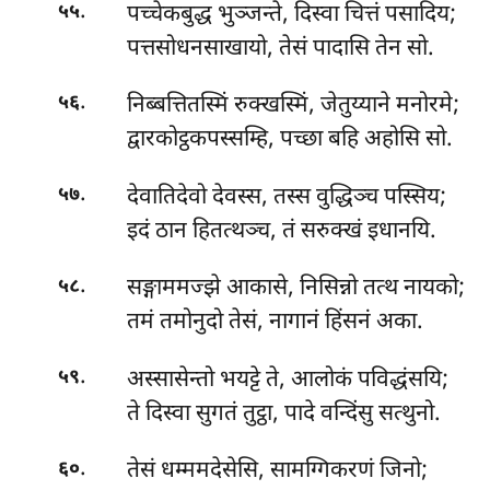
.
पच्चेकबुद्ध भुञ्जन्ते, दिस्वा चित्तं पसादिय;
५५
पत्तसोधनसाखायो, तेसं पादासि तेन सो.
.
निब्बत्तितस्मिं रुक्खस्मिं, जेतुय्याने मनोरमे;
५६
द्वारकोट्ठकपस्सम्हि, पच्छा बहि अहोसि सो.
.
देवातिदेवो देवस्स, तस्स वुद्धिञ्च पस्सिय;
५७
इदं ठान हितत्थञ्च, तं सरुक्खं इधानयि.
.
सङ्गाममज्झे आकासे, निसिन्नो तत्थ नायको;
५८
तमं तमोनुदो तेसं, नागानं हिंसनं अका.
.
अस्सासेन्तो भयट्टे ते, आलोकं पविद्धंसयि;
५९
ते दिस्वा सुगतं तुट्ठा, पादे वन्दिंसु सत्थुनो.
.
तेसं धम्ममदेसेसि, सामग्गिकरणं जिनो;
६०