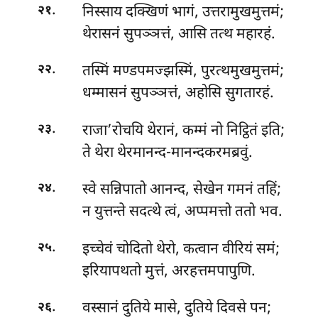
.
निस्साय दक्खिणं भागं, उत्तरामुखमुत्तमं;
२१
थेरासनं सुपञ्ञत्तं, आसि तत्थ महारहं.
.
तस्मिं मण्डपमज्झस्मिं, पुरत्थमुखमुत्तमं;
२२
धम्मासनं सुपञ्ञत्तं, अहोसि सुगतारहं.
.
राजा’रोचयि थेरानं, कम्मं नो निट्ठितं इति;
२३
ते थेरा थेरमानन्द-मानन्दकरमब्रवुं.
.
स्वे सन्निपातो आनन्द, सेखेन गमनं तहिं;
२४
न युत्तन्ते सदत्थे त्वं, अप्पमत्तो ततो भव.
.
इच्चेवं चोदितो थेरो, कत्वान वीरियं समं;
२५
इरियापथतो मुत्तं, अरहत्तमपापुणि.
.
वस्सानं दुतिये मासे, दुतिये दिवसे पन;
२६