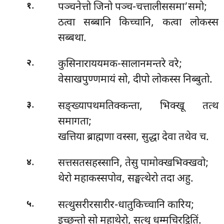
.
पञ्चनेत्तो
जिनो पञ्च-चत्तालीससमा’समो;
१
ठत्वा सब्बानि किच्चानि, कत्वा लोकस्स
सब्बथा.
.
कुसिनाराययमक-सालानमन्तरे वरे;
२
वेसाखपुण्णमायं सो, दीपो लोकस्स निब्बुतो.
.
सङ्ख्यापथमतिक्कन्ता, भिक्खू तत्थ
३
समागता;
खत्तिया ब्राह्मणा वस्सा, सुद्धा देवा तथेव च.
.
सत्तसतसहस्सानि, तेसु पामोक्खभिक्खवो;
४
थेरो महाकस्सपोव, सङ्घत्थेरो तदा अहु.
.
सत्थुसरीरसारीर-धातुकिच्चानि कारिय;
५
इच्छन्तो सो महाथेरो, सत्थु धम्मचिरट्ठितिं.