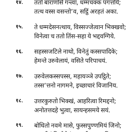
.
ततो बाराणसिं गन्त्वा, धम्मचक्कं पगत्तयि;
१४
तत्थ वस्स वसन्तो’व, सट्ठिं अरहतं अका.
.
ते धम्मदेसनत्थाय, विस्सज्जेत्वान भिक्खवो;
१५
विनेत्वा च ततो तिंस-सहा ये भद्दवग्गिये.
.
सहस्सजटिले नाथो, विनेतुं कस्सपादिके;
१६
हेमन्ते उरुवेलायं, वसिते परिपाचयं.
.
उरुवेलकस्सपस्स, महायञ्ञे उपट्ठिते;
१७
तस्स’त्तनो नागमने, इच्छाचारं विजानिय.
.
उत्तरकुरुतो भिक्खं, आहरित्वा रिमद्दनो;
१८
अनोतत्तदहे भुत्वा, सायन्हसमये सयं.
.
बोधितो नवमे मासे, फुस्सपुण्णमियं जिनो;
१९