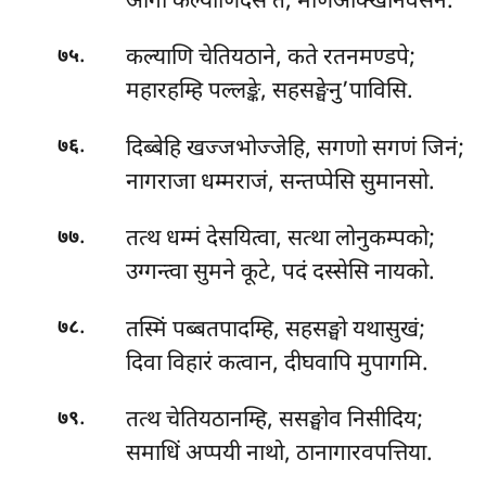
आगा कल्याणिदेसं तं, मणिअक्खिनिवेसनं.
.
कल्याणि चेतियठाने, कते रतनमण्डपे;
७५
महारहम्हि पल्लङ्के, सहसङ्घेनु’पाविसि.
.
दिब्बेहि खज्जभोज्जेहि, सगणो सगणं जिनं;
७६
नागराजा धम्मराजं, सन्तप्पेसि सुमानसो.
.
तत्थ धम्मं देसयित्वा, सत्था लोनुकम्पको;
७७
उग्गन्त्वा सुमने कूटे, पदं दस्सेसि नायको.
.
तस्मिं पब्बतपादम्हि, सहसङ्घो यथासुखं;
७८
दिवा विहारं कत्वान, दीघवापि मुपागमि.
.
तत्थ
चेतियठानम्हि, ससङ्घोव निसीदिय;
७९
समाधिं अप्पयी नाथो, ठानागारवपत्तिया.