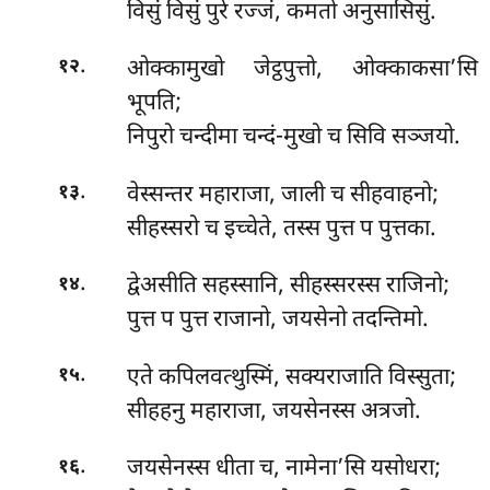
विसुं विसुं पुरे रज्जं, कमतो अनुसासिसुं.
.
ओक्कामुखो जेट्ठपुत्तो, ओक्काकसा’सि
१२
भूपति;
निपुरो चन्दीमा चन्दं-मुखो च सिवि सञ्जयो.
.
वेस्सन्तर
महाराजा, जाली च सीहवाहनो;
१३
सीहस्सरो च इच्चेते, तस्स पुत्त प पुत्तका.
.
द्वेअसीति सहस्सानि, सीहस्सरस्स राजिनो;
१४
पुत्त प पुत्त राजानो, जयसेनो तदन्तिमो.
.
एते कपिलवत्थुस्मिं, सक्यराजाति विस्सुता;
१५
सीहहनु महाराजा, जयसेनस्स अत्रजो.
.
जयसेनस्स धीता च, नामेना’सि यसोधरा;
१६