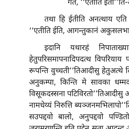
गते, ‘‘एतीति इती’’ति
तथा हि ईतीति अनत्थाय एति
‘‘एतीति ईति, आगन्तुकानं अकुसलभाग
इदानि यथारहं निपाताख्या
हेतुपरिसमापनादिपदत्थ विपरियाय प
रूपन्ति वुच्चती’’तिआदीसु हेतुअत्थे
अनुकम्पा, किन्ति मे सावका धम्म
विसूकदस्सना पटिविरतो’’तिआदीसु आदिअ
नामधेय्यं निरुत्ति ब्यञ्जनमभिलापो
सउपद्दवो बालो, अनुपद्दवो
पण्डित
जरामरणन्ति इति पुट्ठेन सता आदन्द 