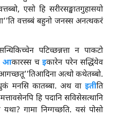
त्तब्बो, एसो हि सरीरसङ्खातगुहासयो
जा’’ति वत्तब्बं बहुनो जनस्स अनत्थकरं
न्धिकिच्चेन पटिच्छन्नत्ता न पाकटो
,
आ
कारस्स च
इ
कारेन परेन सद्धिंयेव
, आगच्छतू’’तिआदिना अत्थो कथेतब्बो.
साधुकं मनसि कातब्बा. अथ वा
इती
ति
 मत्तावसेनपि हि पदानि सविसेसत्थानि
ं यथा? गामा निग्गच्छति. यसं पोसो