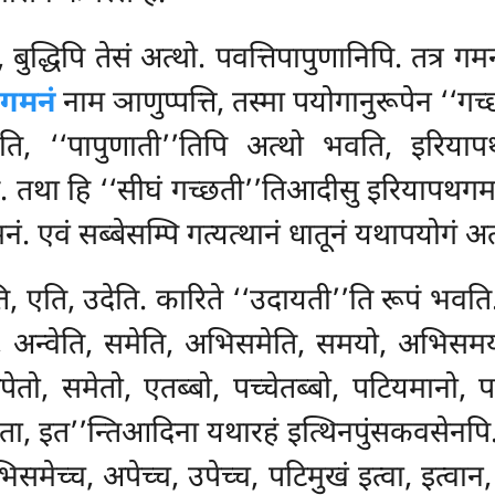
ो, बुद्धिपि तेसं अत्थो. पवत्तिपापुणानिपि. तत्र
गमनं
नाम ञाणुप्पत्ति, तस्मा पयोगानुरूपेन ‘‘गच
वति, ‘‘पापुणाती’’तिपि अत्थो भवति, इरिया
था हि ‘‘सीघं गच्छती’’तिआदीसु इरियापथगमनं ‘‘ग
 एवं सब्बेसम्पि गत्यत्थानं धातूनं यथापयोगं अत्
, एति, उदेति. कारिते ‘‘उदायती’’ति रूपं भवति.
ति, अन्वेति, समेति, अभिसमेति, समयो, अभिसमय
ेतो, समेतो, एतब्बो, पच्चेतब्बो, पटियमानो, पट
 इत’’न्तिआदिना यथारहं इत्थिनपुंसकवसेनपि. पच्चेतु
समेच्च, अपेच्च, उपेच्च, पटिमुखं इत्वा, इत्वान,