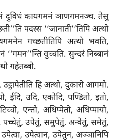
 गमनं दुविधं कायगमनं ञाणगमनञ्च. तेसु
्छती’’ति पदस्स ‘‘जानाती’’तिपि अत्थो
पथगमनेन गच्छतीतिपि अत्थो भवति,
मन’’न्ति वुच्चति. सुन्दरं निब्बानं
थो गहेतब्बो.
 उट्ठापेतीति हि अत्थो, दुकारो आगमो.
ो, ईदि, उदि, एकोदि, पण्डितो, इतो,
िच्चो, एन्तो, अधिप्पेतो, अधिप्पायो,
ं, उपेतुं, समुपेतुं, अन्वेतुं, समेतुं,
 उपेत्वा, उपेत्वान, उपेतुन, अञ्ञानिपि