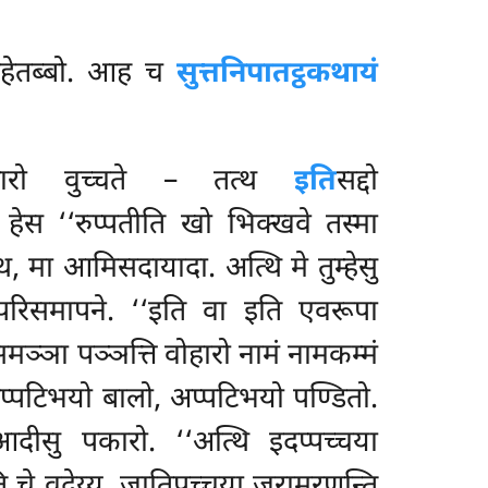
गहेतब्बो. आह च
सुत्तनिपातट्ठकथायं
द्धारो वुच्चते – तत्थ
इति
सद्दो
हेस ‘‘रुप्पतीति खो भिक्खवे तस्मा
थ, मा आमिसदायादा. अत्थि मे तुम्हेसु
 परिसमापने. ‘‘इति वा इति एवरूपा
मञ्ञा पञ्ञत्ति वोहारो नामं नामकम्मं
सप्पटिभयो बालो, अप्पटिभयो पण्डितो.
आदीसु पकारो. ‘‘अत्थि इदप्पच्चया
ि चे वदेय्य, जातिपच्चया जरामरणन्ति