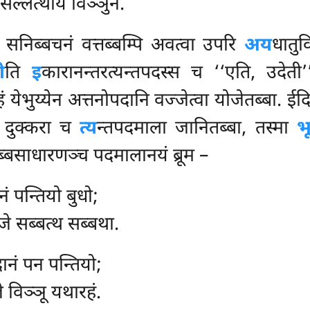
ोसल्लत्थाय विञ्ञुनं.
ारं सनिब्बचनं वत्तब्बम्पि अवत्वा उपरि
अय
धातु
ी
ति
इ
कारानन्तरत्यन्तपदस्स च ‘‘एति, उदेत
ेभुय्येन अत्तनोपदानि वज्जेत्वा योजेतब्बा. ईदिस
 दुक्करा च
त्य
न्तपदमाला जानितब्बा
, तस्मा
भ
्बसाधारणञ्च पदमालानयं ब्रूम –
ं पन्तियो बुधो;
जे सब्बत्थ सब्बथा.
दानं पन पन्तियो;
े विञ्ञू यथारहं.