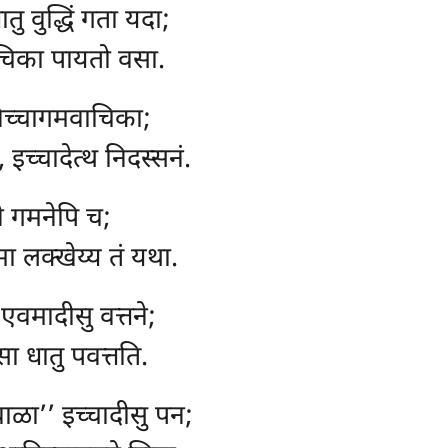
तु वुद्धिं गता यदा;
चिका पायतो वसा.
निच्चागमवाचिका;
इच्चादेत्थ निदस्सनं.
ने गमनेपि च;
 लक्खेय्य तं यथा.
एवमादीसु वत्तने;
एसा धातु पवत्तति.
 वाळा’’ इच्चादीसु पन;