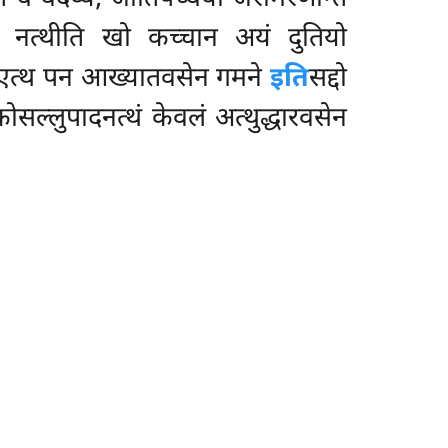
, नत्थीति खो कच्चान अयं दुतियो
ति एत्थ पन आख्यातवसेन गमने
इति
सद्दो
ोसल्लुपादनत्थं केवलं अत्थुद्धारवसेन