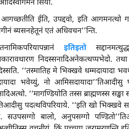
-आदिस्वागमने सिया.
 आगच्छतीति ईति, उपद्दवो, इति आगमनत्थो 
ीनं ब्यसनहेतूनं एतं अधिवचन’’न्ति.
तनामिकपरियापन्नानं
इतिइतो
सद्दानमत्थु
कारावधारण निदस्सनादिअनेकत्थप्पभेदो. तथा 
 दिस्सति. ‘‘तस्मातिह मे भिक्खवे धम्मदायादा भव
दायादा भवेय्युं, नो आमिसदायादा’’तिआदीसु
त्थो. ‘‘मागण्डियोति तस्स ब्राह्मणस्स सङ्खा स
’’तिआदीसु पदत्थविपरियाये. ‘‘इति खो भिक्खवे 
ो. सउपसग्गो बालो, अनुपसग्गो पण्डितो’’ति
अत्थीतिस्स वचनीयं. किं पच्चया जरामरणन्ति इत