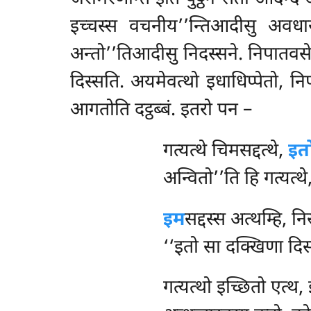
इच्चस्स वचनीय’’न्तिआदीसु अवधा
अन्तो’’तिआदीसु निदस्सने. निपातवस
दिस्सति. अयमेवत्थो इधाधिप्पेतो, नि
आगतोति दट्ठब्बं. इतरो पन –
गत्यत्थे चिमसद्दत्थे,
इत
अन्वितो’’ति हि गत्यत्थे
इम
सद्दस्स अत्थम्हि, न
‘‘इतो सा दक्खिणा दि
गत्यत्थो इच्छितो एत्थ,