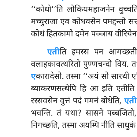
‘‘कोधो’’ति लोकियमहाजनेन वुच्चति,
मच्चुराजा एव कोधवसेन पमद्दन्तो सत्त
कोधं हितकामो दमेन पञ्ञाय वीरियेन दि
एती
ति इमस्स पन आगच्छतीत
वलाहकावत्थरितो पुण्णचन्दो विय. 
ए
कारादेसो. तस्मा ‘‘अयं सो सारथी 
ब्याकरणसत्थेपि हि आ इति एतीति 
रस्सवसेन वुत्तं पदं गमनं बोधेति,
एती
भवन्ति. तं यथा? सासने पब्बजितो,
निगच्छति, तस्मा अयम्पि नीति साधुकं 