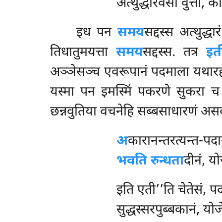
अत्थुद्धारवसा वुत्तो, क
इध पन
समय
सद्दस्स अत्थुद्ध
तिधातुमयत्ता
समय
सद्दस्स. तत्र
इत
अञ्ञेसञ्च एवरूपानं पदमाला यथारहं य
यस्मा पन इमस्मिं पकरणे सुकरा च
छन्नवुतिया वचनेहि सब्बसाधारणं असब
अ
कारानन्तरत्यन्त-पदान
भवति रुन्धता
दीनं, यो
इति एती’’ति चेतेसं, प
सुद्धस्सरपुब्बकानं, योज