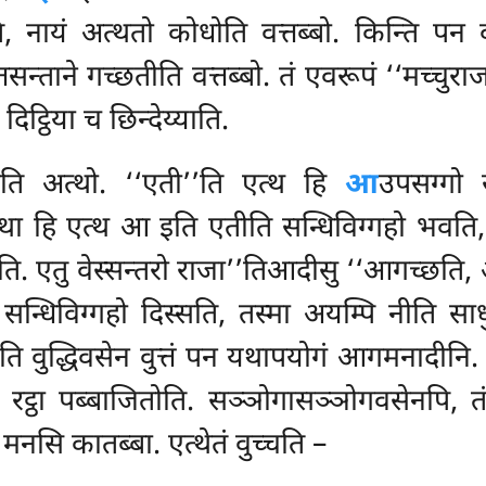
 नायं अत्थतो कोधोति वत्तब्बो. किन्ति पन व
सन्ताने गच्छतीति वत्तब्बो. तं एवरूपं ‘‘मच्चुरा
ट्ठिया च छिन्देय्याति.
ि अत्थो. ‘‘एती’’ति एत्थ हि
आ
उपसग्गो स
तथा हि एत्थ आ इति एतीति सन्धिविग्गहो भवति
एति. एतु वेस्सन्तरो राजा’’तिआदीसु ‘‘आगच्छति
सन्धिविग्गहो दिस्सति, तस्मा अयम्पि नीति 
ति वुद्धिवसेन वुत्तं पन यथापयोगं आगमनादीनि.
 रट्ठा पब्बाजितोति. सञ्ञोगासञ्ञोगवसेनपि, त
मनसि कातब्बा. एत्थेतं वुच्चति –