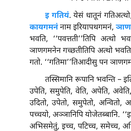
इ गतियं
. येसं धातूनं गतिअत्थ
कायगमनं
नाम इरियापथगमनं,
ञाण
भवति, ‘‘पवत्तती’’तिपि अत्थो भ
ञाणगमनेन गच्छतीतिपि अत्थो भवति. त
गतो. ‘‘गतिमा’’तिआदीसु
पन ञाणगमनं.
तस्सिमानि रूपानि भवन्ति – इति
उपेति, समुपेति, वेति, अपेति, अवे
उदितो, उपेतो, समुपेतो, अन्वितो, अप
पच्चयो, अञ्ञानिपि योजेतब्बानि. ‘‘इता,
अभिसमेतुं, इच्च, पटिच्च, समेच्च, अभि