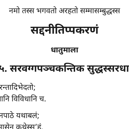
नमो तस्स भगवतो अरहतो सम्मासम्बुद्धस्स
सद्दनीतिप्पकरणं
धातुमाला
५. सरवग्गपञ्चकन्तिक सुद्धस्सरधा
रन्तादिभेदतो;
ूपानि विविधानि च.
िनपाठे यथाबलं;
ासेन कथेस्स’हं.