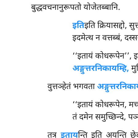
बुद्धवचनानुरूपतो योजेतब्बानि.
इति
इति क्रियासद्दो, सुत
इदमेत्थ न वत्तब्बं, दस्
‘‘इतायं कोधरूपेन’’, इ
अङ्गुत्तरनिकायम्हि,
मु
वुत्तञ्हेतं भगवता
अङ्गुत्तरनिका
‘‘इतायं कोधरूपेन, मच्
तं दमेन समुच्छिन्दे, पञ
तत्र
इताय
न्ति इति अयन्ति छ