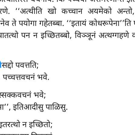
रणे. ‘‘अत्थीति खो कच्चान अयमेको अन्तो
ेनेव ते पयोगा गहेतब्बा. ‘‘इतायं कोधरूपेना’’
पातत्थो पन न इच्छितब्बो, विञ्ञूनं अत्थग्गहणे क
ो
सद्दो पवत्तति;
, पच्चत्तवचनं भवे.
िस्सक्कवचनं भवे;
सा’’, इतिआदीसु पाळिसु.
 इतरत्थो न इच्छितो;