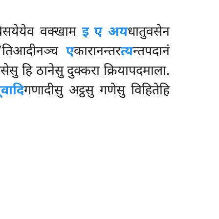
विसयेयेव वक्खाम
इ ए अय
धातुवसेन
ी’’तिआदीनञ्च
ए
कारानन्तर
त्य
न्तपदानं
ेसु हि ठानेसु दुक्करा क्रियापदमाला.
ूवादि
गणादीसु अट्ठसु गणेसु विहितेहि