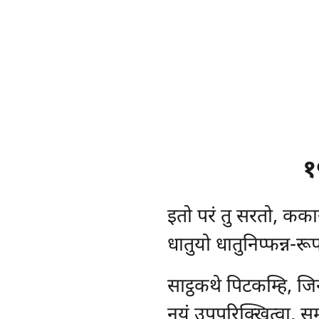
१
इतो
परं तु सरतो, कका
धातुयो धातुनिप्फन्न-र
साट्ठकथे पिटकम्हि, ज
नयं उपपरिक्खित्वा, सम