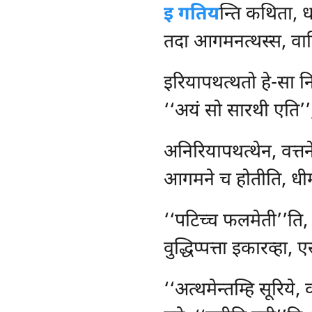
इ गतिय
न्ति कथिता, धा
तदा आगमनत्थस्स, वा
इरियापथत्थतो हे-सा 
‘‘अयं सो सारथी एति’’, 
अनिरियापथत्थेन
, वत्त
आगमने च होतीति, धीमा
‘‘पटिच्च फलमेती’’ति, 
वुद्धिप्पत्ता इकारव्हा, 
‘‘अत्थमेन्तम्हि सूरिये,