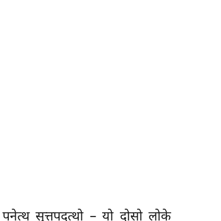
पनेत्थ सुत्तपदत्थो – यो
दोसो लोके