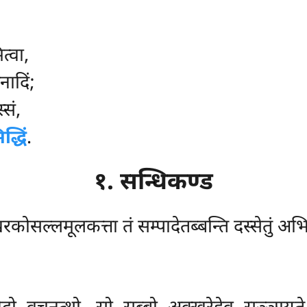
त्वा,
ादिं;
्सं,
्धिं
.
१. सन्धिकण्ड
सल्लमूलकत्ता तं सम्पादेतब्बन्ति दस्सेतुं अभि