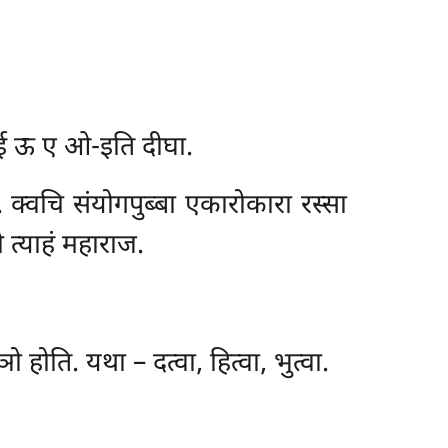
 आ ई ऊ ए ओ-इति दीघा.
. क्वचि संयोगपुब्बा एकारोकारा रस्सा
तो त्याहं महाराज.
ञो होति. यथा – दत्वा, हित्वा, भुत्वा.