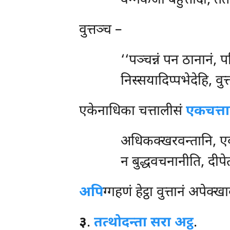
वग्गेकजा बहुत्तादो, त
वुत्तञ्च –
‘‘पञ्चन्नं पन ठानानं,
निस्सयादिप्पभेदेहि, वुत
एकेनाधिका चत्तालीसं
एकचत्ता
अधिकक्खरवन्तानि, ए
न बुद्धवचनानीति, दीप
अपि
ग्गहणं हेट्ठा वुत्तानं अपेक्
३
.
तत्थोदन्ता
सरा अट्ठ
.