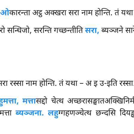
ु
ओ
कारन्ता अट्ठ अक्खरा सरा नाम होन्ति. तं 
रो सन्धिजो, सरन्ति गच्छन्तीति
सरा,
ब्यञ्जने सा
 सरा रस्सा नाम होन्ति. तं यथा – अ इ उ-इति रस्सा
ुमत्ता, मत्ता
सद्दो चेत्थ अच्छरासङ्घातअक्खिनि
मत्ता
ब्यञ्जना. लहु
ग्गहणञ्चेत्थ छन्दसि दियड