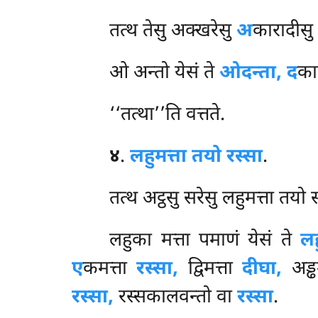
तत्थ तेसु अक्खरेसु
अ
कारादीस
ओ अन्तो येसं ते
ओदन्ता, द
का
‘‘तत्था’’ति वत्तते.
४
.
लहुमत्ता तयो रस्सा
.
तत्थ अट्ठसु सरेसु लहुमत्ता तयो
लहुका मत्ता पमाणं येसं ते
लह
ए
कमत्ता
रस्सा,
द्विमत्ता
दीघा,
अड्ढ
रस्सा,
रस्सकालवन्तो वा
रस्सा
.