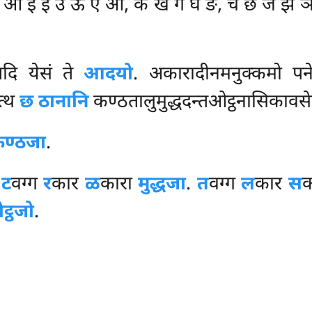
था – आ इ ई उ ऊ ए ओ, क ख ग घ ङ, च छ ज झ ञ
ि येसं ते
आदयो
. अकारादीनमनुक्कमो पने
त्थ
छ ठानानि
कण्ठतालुमुद्धदन्तओट्ठनासिकावसे
ण्ठजा
.
.
ट
वग्ग
र
कार
ळ
कारा
मुद्धजा
.
त
वग्ग
ल
कार
स
क
ट्ठजो
.