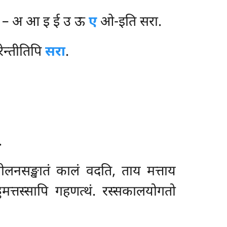
यथा – अ आ इ ई उ ऊ
ए
ओ-इति सरा.
रेन्तीतिपि
सरा
.
.
मीलनसङ्खातं कालं वदति, ताय मत्ताय
्ढमत्तस्सापि गहणत्थं. रस्सकालयोगतो