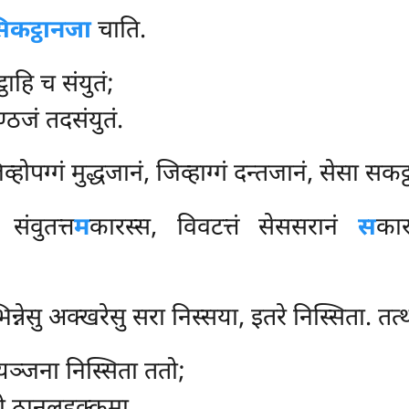
िकट्ठानजा
चाति.
ठाहि च संयुतं;
्ठजं तदसंयुतं.
्होपग्गं मुद्धजानं, जिव्हाग्गं दन्तजानं, सेसा सक
संवुतत्त
म
कारस्स, विवटत्तं सेससरानं
स
का
ेसु अक्खरेसु सरा निस्सया, इतरे निस्सिता. तत्
ब्यञ्जना निस्सिता ततो;