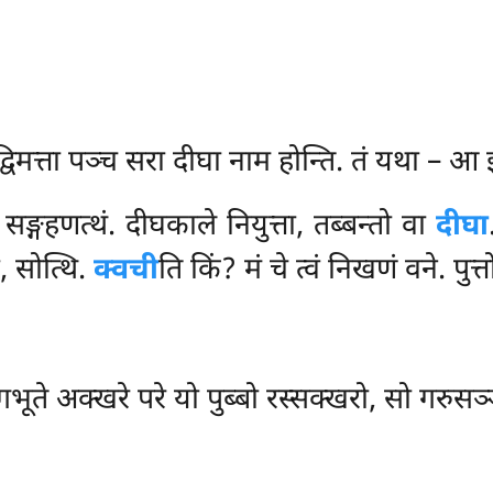
े द्विमत्ता पञ्च सरा दीघा नाम होन्ति. तं यथा –
ि सङ्गहणत्थं. दीघकाले नियुत्ता, तब्बन्तो वा
दीघा
ो, सोत्थि.
क्वची
ति किं? मं चे त्वं निखणं वने. पुत्
ोगभूते अक्खरे परे यो पुब्बो रस्सक्खरो, सो गरुसञ्