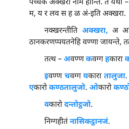
पच्चेकं अक्खरा नाम होन्ति. तं य
म, य र लव स ह ळ अं-इति अक्खरा.
नक्खरन्तीति
अक्खरा,
अ आद
ठानकरणप्पयतनेहि वण्णा जायन्ते, त
तत्थ –
अ
वण्ण
क
वग्ग
ह
कारा
क
इ
वण्ण
च
वग्ग
य
कारा
तालुजा
ए
कारो
कण्ठतालुजो
.
ओ
कारो
कण्ठो
व
कारो
दन्तोट्ठजो
.
निग्गहीतं
नासिकट्ठानजं
.