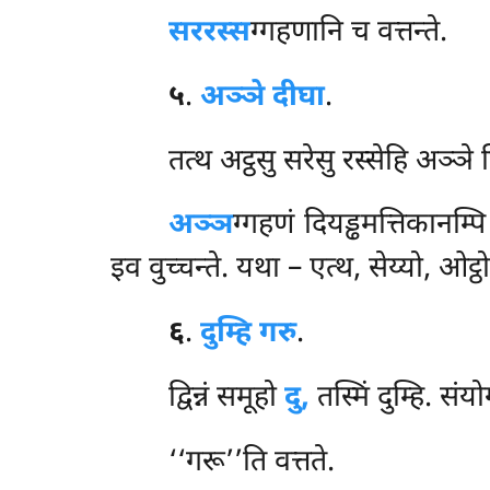
सररस्स
ग्गहणानि च वत्तन्ते.
५
.
अञ्ञे दीघा
.
तत्थ अट्ठसु सरेसु रस्सेहि अञ्ञ
अञ्ञ
ग्गहणं दियड्ढमत्तिकानम्प
इव वुच्चन्ते. यथा – एत्थ, सेय्यो, ओट्ठ
६
.
दुम्हि
गरु
.
द्विन्नं समूहो
दु,
तस्मिं दुम्हि. संय
‘‘गरू’’ति वत्तते.