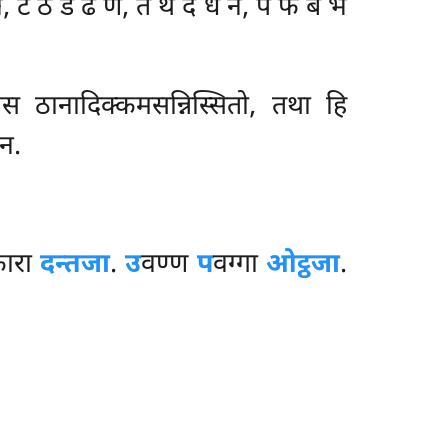
, ट ठ ड ढ ण, त थ द ध न, प फ ब भ
स ठानादिक्कमसन्निस्सितो, तथा हि
न.
ारा
दन्तजा
.
उ
वण्ण
प
वग्गा
ओट्ठजा
.