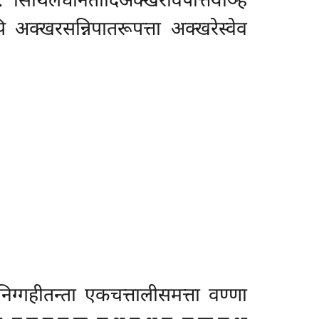
. सिथिलधनितादिअक्खरविपत्तियञ्हि
 अक्खरसन्निपातरूपत्ता अक्खरेस्वेव
गहीतन्ता एकचत्तालीसमत्ता वण्णा