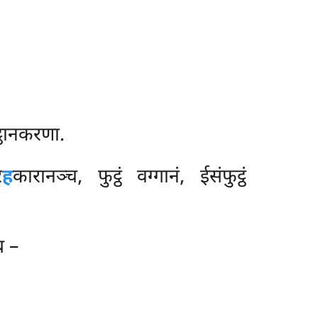
ट्ठानकरणा.
र
ह
कारानञ्च, फुट्ठं वग्गानं, ईसंफुट्ठं
थ –