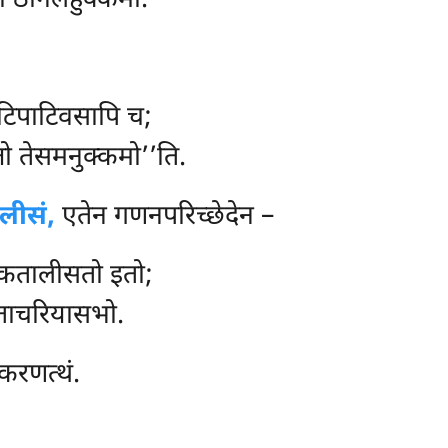
तो ठानलहुक्कमा.
 पटिपाटिवसापि च;
्तो तेसमनुक्कमो’’ति.
लीसं,
एतेन गणनपरिच्छेदेन –
कतालीसतो इतो;
ेताचरियासभो.
खाकरणत्थं.