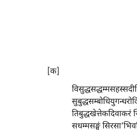
[क]
विसुद्धसद्धम्मसहस्सदीध
सुबुद्धसम्बोधियुगन्धरोद
तिबुद्धखेत्तेकदिवाकरं ज
सधम्मसङ्घं सिरसा’भिवन