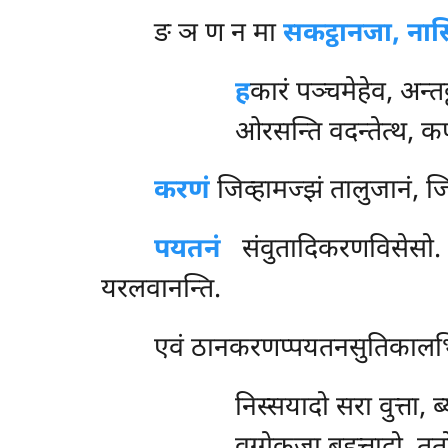
ङ ञ ण न मा
सकट्ठानजा, नास
ह
कारं पञ्चमेहेव, अन्तट्
ओरसन्ति वदन्तेत्थ, कण
करणं
जिव्हामज्झं तालुजानं, जिव
पयतनं
संवुतादिकरणविसेसो. 
यरलवानन्ति.
एवं ठानकरणप्पयतनसुतिकालभिन्न
निस्सयादो सरा वुत्ता, 