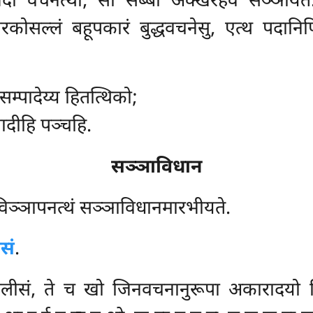
ेदो वचनत्थो, सो सब्बो अक्खरेहेव सञ्ञायते
कोसल्लं बहूपकारं बुद्धवचनेसु, एत्थ पदानिपि
म्पादेय्य हितत्थिको;
ानादीहि पञ्चहि.
सञ्ञाविधान
विञ्ञापनत्थं सञ्ञाविधानमारभीयते.
सं
.
सं, ते च खो जिनवचनानुरूपा अकारादयो निग्