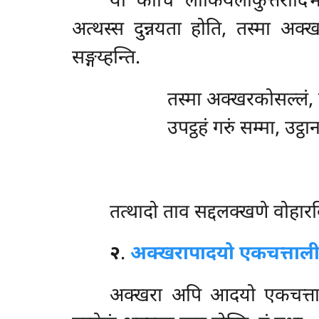
यो कोचि लोकियलोकुत्तरादिभ
अत्थस्स दुन्नयता होति, तस्मा
अक्खर
सङ्गय्हन्ति.
तस्मा अक्खरकोसल्लं, स
उपट्ठहं गरुं सम्मा, उट्ठ
तत्थादो ताव सद्दलक्खणे वोहार
२
.
अक्खरापादयो एकचत्ताली
अक्खरा अपि आदयो एकचत्ताली