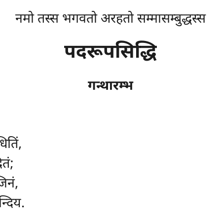
नमो तस्स भगवतो अरहतो सम्मासम्बुद्धस्स
पदरूपसिद्धि
गन्थारम्भ
ितिं
,
ितं;
िनं,
्दिय.