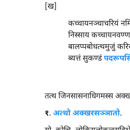
[ख]
कच्चायनञ्चाचरियं नमि
निस्साय कच्चायनवण्णन
बालप्पबोधत्थमुजुं करिस
ब्यत्तं सुकण्डं
पदरूपसिद
तत्थ जिनसासनाधिगमस्स अक्खरको
१
.
अत्थो अक्खरसञ्ञातो
.