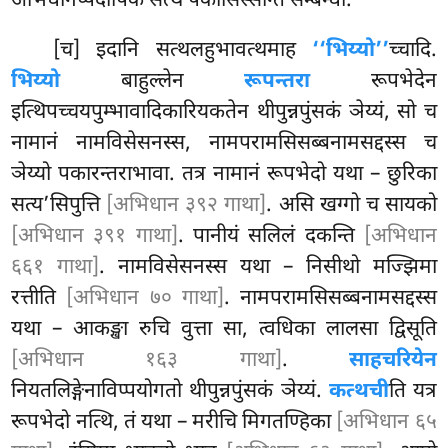
अभिधानप्पदीपिकं सत्थं पकासिस्सन्ति सम्बन्धो.
[च] इदानि सत्थलहुभावत्थमाह
‘‘भिय्यो’’
च्चादि.
भिय्यो
बाहुल्लेन
रूपन्तरा
रूपभेदेन
इत्थिपच्चयपुम्भावादिकारियकतेन थीपुन्नपुंसकं ञेय्यं, सो च
नामानं नामविसेसनस्स, नामपरामसिसब्बनामसद्दस्स च
ञेय्यो पकारन्तराभावा. तत्र नामानं रूपभेदो यथा – छुरिका
सत्य’सिपुत्ति
[अभिधान ३९२ गाथा]
. असि खग्गो च सायको
[अभिधान ३९१ गाथा]
. पानीयं सलिलं दकन्ति
[अभिधान
६६१ गाथा]
. नामविसेसनस्स यथा – निसीथो मज्झिमा
रत्तीति
[अभिधान ७० गाथा]
. नामपरामसिसब्बनामसद्दस्स
यथा –
आकङ्खा रुचि वुत्ता सा, त्वधिका लालसा द्विसूति
[अभिधान १६३ गाथा]
.
साहचरियेन
नियतलिङ्गेनाविप्पयोगतो थीपुन्नपुंसकं ञेय्यं.
कत्थची
ति यत्र
रूपभेदो नत्थि, तं यथा – मरीचि मिगतण्हिका
[अभिधान ६५