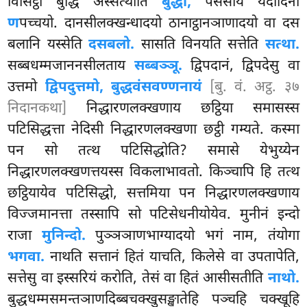
विसिट्ठा बुद्धि अस्सत्थीति
बुद्धो,
पसंसायं यदादिना
ण
पच्चयो. दानसीलक्खन्धादयो ठानाट्ठानञाणादयो वा दस
बलानि यस्सेति
दसबलो.
सासति विनयति सत्तेति
सत्था.
सब्बधम्मजाननसीलताय
सब्बञ्ञू.
द्विपदानं, द्विपदेसु वा
उत्तमो
द्विपदुत्तमो, बुद्धवंसवण्णनायं
[बु. वं. अट्ठ. ३७
निदानकथा]
निद्धारणलक्खणाय छट्ठिया समासस्स
पटिसिद्धत्ता नेदिसी निद्धारणलक्खणा छट्ठी गम्यते. कस्मा
पन सो तत्थ पटिसिद्धोति? समासे येभुय्येन
निद्धारणलक्खणत्तयस्स विकलाभावतो. किञ्चापि हि तत्थ
छट्ठियायेव पटिसिद्धो, सत्तमिया पन निद्धारणलक्खणाय
विज्जमानत्ता तस्सापि सो पटिसेधनीयोयेव. मुनीनं इन्दो
राजा
मुनिन्दो.
पुञ्ञञाणभाग्यादयो भगं नाम, तंयोगा
भगवा.
नाथति सत्तानं हितं याचति, किलेसे वा उपतापेति,
सत्तेसु वा इस्सरियं करोति, तेसं वा हितं आसीसतीति
नाथो.
बुद्धधम्मसमन्तञाणदिब्बचक्खुसङ्खातेहि पञ्चहि चक्खूहि