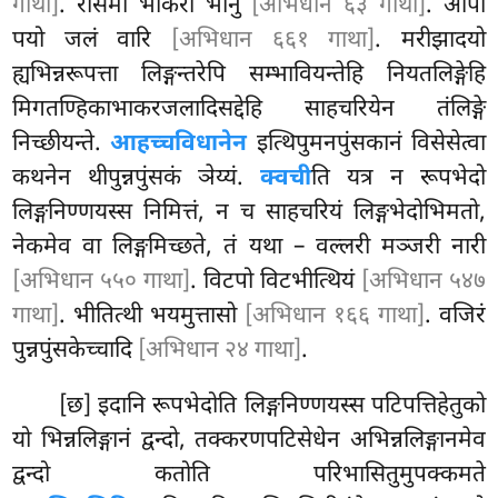
गाथा]
. रंसिमा भाकरो भानु
[अभिधान ६३ गाथा]
. आपो
पयो जलं वारि
[अभिधान ६६१ गाथा]
. मरीझादयो
ह्यभिन्नरूपत्ता लिङ्गन्तरेपि सम्भावियन्तेहि नियतलिङ्गेहि
मिगतण्हिकाभाकरजलादिसद्देहि साहचरियेन तंलिङ्गे
निच्छीयन्ते.
आहच्चविधानेन
इत्थिपुमनपुंसकानं विसेसेत्वा
कथनेन थीपुन्नपुंसकं ञेय्यं.
क्वची
ति यत्र न रूपभेदो
लिङ्गनिण्णयस्स निमित्तं, न च साहचरियं लिङ्गभेदोभिमतो,
नेकमेव वा लिङ्गमिच्छते, तं यथा – वल्लरी मञ्जरी नारी
[अभिधान ५५० गाथा]
. विटपो विटभीत्थियं
[अभिधान ५४७
गाथा]
. भीतित्थी भयमुत्तासो
[अभिधान १६६ गाथा]
. वजिरं
पुन्नपुंसकेच्चादि
[अभिधान २४ गाथा]
.
[छ] इदानि रूपभेदोति लिङ्गनिण्णयस्स पटिपत्तिहेतुको
यो भिन्नलिङ्गानं द्वन्दो, तक्करणपटिसेधेन अभिन्नलिङ्गानमेव
द्वन्दो कतोति परिभासितुमुपक्कमते