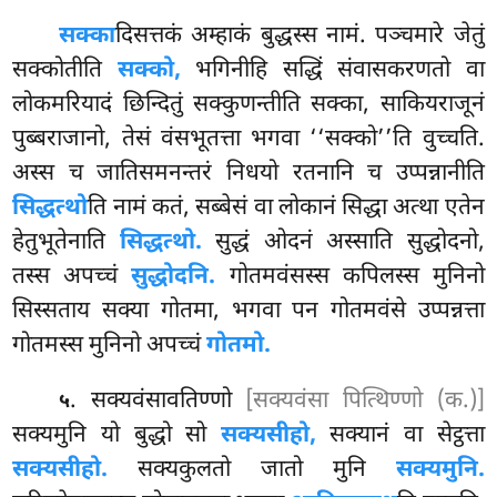
सक्का
दिसत्तकं अम्हाकं बुद्धस्स नामं. पञ्चमारे जेतुं
सक्कोतीति
सक्को,
भगिनीहि सद्धिं संवासकरणतो वा
लोकमरियादं छिन्दितुं सक्कुणन्तीति सक्का, साकियराजूनं
पुब्बराजानो, तेसं वंसभूतत्ता भगवा ‘‘सक्को’’ति वुच्चति.
अस्स च जातिसमनन्तरं निधयो रतनानि च उप्पन्नानीति
सिद्धत्थो
ति नामं कतं, सब्बेसं वा लोकानं सिद्धा अत्था एतेन
हेतुभूतेनाति
सिद्धत्थो.
सुद्धं ओदनं अस्साति सुद्धोदनो,
तस्स अपच्चं
सुद्धोदनि.
गोतमवंसस्स कपिलस्स मुनिनो
सिस्सताय सक्या गोतमा, भगवा पन गोतमवंसे उप्पन्नत्ता
गोतमस्स मुनिनो अपच्चं
गोतमो.
. सक्यवंसावतिण्णो
[सक्यवंसा पित्थिण्णो (क.)]
५
सक्यमुनि यो बुद्धो सो
सक्यसीहो,
सक्यानं वा सेट्ठत्ता
सक्यसीहो.
सक्यकुलतो
जातो मुनि
सक्यमुनि.