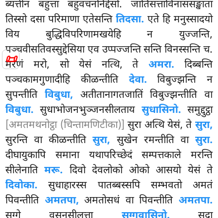
ब्यत्तीनं बहुत्ता बहुवचननिद्देसो. जातिसत्ताविनाससङ्खाता
तिस्सो दसा परिमाणा एतेसन्ति
तिदसा.
एते हि मनुस्सादयो
विय बुद्धिविपरिणामखयेहि न युज्जन्ति,
पञ्चवीसतिवस्सुद्देसिया एव उप्पज्जन्ति सन्ति विनस्सन्ति च.
📜
मरणं मरो, सो येसं नत्थि, ते
अमरा.
दिब्बन्ति
पञ्चकामगुणादीहि कीळन्तीति
देवा.
विबुज्झन्ति न
सुपन्तीति
विबुधा,
अतीतानागतजातिं विबुज्झन्तीति वा
विबुधा.
सुधाभोजनभुञ्जनसीलताय
सुधासिनो.
समुद्दुट्ठा
[अमतमथनोट्ठा (चिन्तामणिटीका)]
सुरा अत्थि येसं, ते
सुरा,
सुरन्ति वा कीळन्तीति
सुरा,
सुखेन रमन्तीति वा
सुरा.
दीघायुकापि समाना यथापरिच्छेदं सम्पत्तकाले मरन्ति
सीलेनाति
मरू.
दिवो देवलोको ओको आसयो येसं ते
दिवोका.
सुधाहारस्स पातब्बस्सपि सम्भवतो अमतं
पिवन्तीति
अमतपा,
अमतोसधं वा पिवन्तीति
अमतपा.
सग्गे वसनसीलत्ता
सग्गवासिनो.
सदा