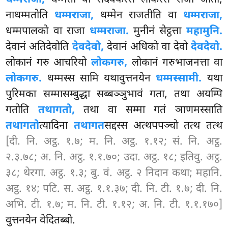
नाधम्मतोति
धम्मराजा,
धम्मेन राजतीति वा
धम्मराजा,
धम्मपालको वा राजा
धम्मराजा.
मुनीनं सेट्ठत्ता
महामुनि.
देवानं अतिदेवोति
देवदेवो,
देवानं अधिको वा देवो
देवदेवो.
लोकानं गरु आचरियो
लोकगरु,
लोकानं गरुभाजनत्ता वा
लोकगरु.
धम्मस्स सामि यथावुत्तनयेन
धम्मस्सामी.
यथा
पुरिमका सम्मासम्बुद्धा
सब्बञ्ञुभावं गता, तथा अयम्पि
गतोति
तथागतो,
तथा वा सम्मा गतं ञाणमस्साति
तथागतो
त्यादिना
तथागत
सद्दस्स अत्थपपञ्चो तत्थ तत्थ
[दी. नि. अट्ठ. १.७; म. नि. अट्ठ. १.१२; सं. नि. अट्ठ.
२.३.७८; अ. नि. अट्ठ. १.१.७०; उदा. अट्ठ. १८; इतिवु. अट्ठ.
३८; थेरगा. अट्ठ. १.३; बु. वं. अट्ठ. २ निदान कथा; महानि.
अट्ठ. १४; पटि. स. अट्ठ. १.१.३७; दी. नि. टी. १.७; दी. नि.
अभि. टी. १.७; म. नि. टी. १.१२; अ. नि. टी. १.१.१७०]
वुत्तनयेन वेदितब्बो.