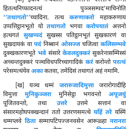
[क] इधायं गन्थकारो पठममत्तनो परेसम्पि सम्मा
हितत्थनिप्फादनत्थं पुञ्ञसम्पद’माचिनोति
‘‘तथागतो’’
च्चादिना. तत्थ
करुणाकरो
महाकरुणाय
उप्पत्तिट्ठानभूतो यो
तथागतो
भगवा
करोपयातं
अत्तनो
हत्थगतं
सुखप्पदं
सुखस्स पतिट्ठानभूतं सुखकारणं वा
सुखदायकं वा
पदं
निब्बानं
ओसज्ज
चजित्वा
कलिसम्भवे
दुक्खकारणभूते
भवे
संसारे
केवलदुक्करं
सुकरेनासम्मिस्सं
अच्चन्तदुक्करं पञ्चविधपरिच्चागादिकं
करं
करोन्तो
परत्थं
परेसमत्थंयेव
अका
कतवा, तमेदिसं तथागतं अहं नमामि.
[ख] यञ्च धम्मं
जरारुजादिमुत्ता
जरारोगादीहि
विमुत्ता
मुनिकुञ्जरा
मुनिसेट्ठा भगवन्तो
अपूजयुं
पूजितवन्तो, तथा
उत्तरे
उत्तमे सत्तानं वा
संसारमहोघपक्खन्दानं ततो उत्तरणसमत्थे
यहिं तरे
यस्मिं
धम्मप्लवे
ठिता
सम्मापटिपज्जनवसेन आरूळ्हा
नरानरा