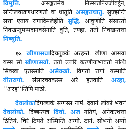
विमुत्ति.
असङ्खतमेव निस्सत्तनिज्जीवट्ठेन,
सन्तिलक्खणधारणतो वा धातूति
असङ्खतधातु.
सुज्झन्ति
सत्ता एताय रागादिमलेहीति
सुद्धि.
आवुणोति संसारतो
निक्खन्तुमप्पदानवसेनाति वुति, तण्हा, ततो निक्खन्तत्ता
निब्बुति.
.
खीणासवा
दिचतुक्कं अरहन्ते. खीणा आसवा
१०
यस्स सो
खीणासवो.
ततो उत्तरि करणीयाभावतो नत्थि
सिक्खा एतस्साति
असेक्खो.
विगतो रागो यस्माति
वीतरागो.
संसारचक्कस्स अरे हतवाति
अरहा,
‘‘अरह’’न्तिपि पाठो.
देवलोका
दिपञ्चकं सग्गस्स नामं. देवानं लोको भवनं
देवलोको.
दिब्बन्त्यत्र
दिवो. अज
गतियं, अनेकत्थत्ता
ठितियं, चिरं ठियते अस्मिन्ति अग्गो, ठानं, सोभनो अग्गो