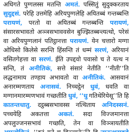
अधिगते पुग्गलस्स मतन्ति
अमतं.
पस्सितुं सुदुक्करताय
सुदुद्दसं.
परेहि उत्तमेहि अरियपुग्गलेहि अयितब्बं गन्तब्बन्ति
परायणं,
परतो वा अयितब्बं गन्तब्बन्ति
परायणं,
संसारसभावतो अञ्ञसभाववसेन बुज्झितब्बन्त्यत्थो, परेसं
वा अरियपुग्गलानं पतिट्ठानत्ता
परायणं.
येन चत्तारो मग्गा
ओधिसो किलेसे सरन्ति हिंसन्ति तं धम्मं
सरणं,
अरियानं
वसितगेहत्ता वा
सरणं.
ईति उपद्दवो पवासो च ते यत्थ न
सन्ति, तं
अनीतिकं,
सत्ते संसारं नेतीति ‘‘नीती’’ति
लद्धनामाय तण्हाय अभावतो वा
अनीतिकं.
आसवानं
अनारम्मणताय
अनासवं.
निच्चट्ठेन
धुवं,
धवति वा
मग्गानमारम्मणभावं गच्छतीति
धुवं, ‘‘धु
गतिथेरियेसू’’ति हि
कातन्तधातु.
दट्ठब्बसभावस्स नत्थिताय
अनिदस्सनं.
पच्चयेहि अकतत्ता
अकतं.
सदा विज्जमानत्ता
अपलुज्जनसभावं गच्छति, तेन वा विञ्ञायतीति