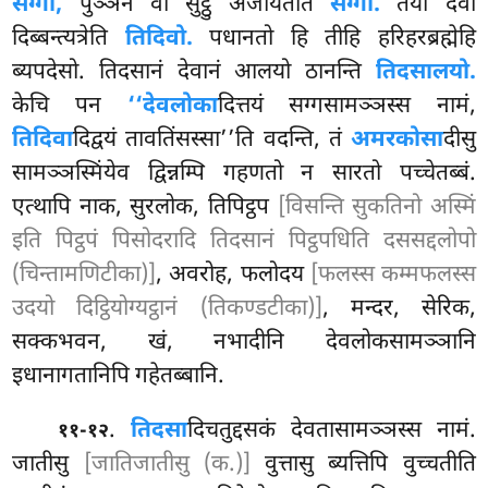
सग्गो,
पुञ्ञेन वा सुट्ठु अजीयतेति
सग्गो.
तयो देवा
दिब्बन्त्यत्रेति
तिदिवो.
पधानतो हि तीहि हरिहरब्रह्मेहि
ब्यपदेसो. तिदसानं देवानं आलयो ठानन्ति
तिदसालयो.
केचि पन
‘‘देवलोका
दित्तयं सग्गसामञ्ञस्स नामं,
तिदिवा
दिद्वयं तावतिंसस्सा’’ति वदन्ति, तं
अमरकोसा
दीसु
सामञ्ञस्मिंयेव द्विन्नम्पि गहणतो न सारतो पच्चेतब्बं.
एत्थापि नाक, सुरलोक, तिपिट्ठप
[विसन्ति सुकतिनो अस्मिं
इति पिट्ठपं पिसोदरादि तिदसानं पिट्ठपधिति दससद्दलोपो
(चिन्तामणिटीका)]
, अवरोह, फलोदय
[फलस्स कम्मफलस्स
उदयो दिट्ठियोग्यट्ठानं (तिकण्डटीका)]
, मन्दर, सेरिक,
सक्कभवन, खं, नभादीनि देवलोकसामञ्ञानि
इधानागतानिपि गहेतब्बानि.
.
तिदसा
दिचतुद्दसकं देवतासामञ्ञस्स नामं.
११-१२
जातीसु
[जातिजातीसु (क.)]
वुत्तासु ब्यत्तिपि वुच्चतीति