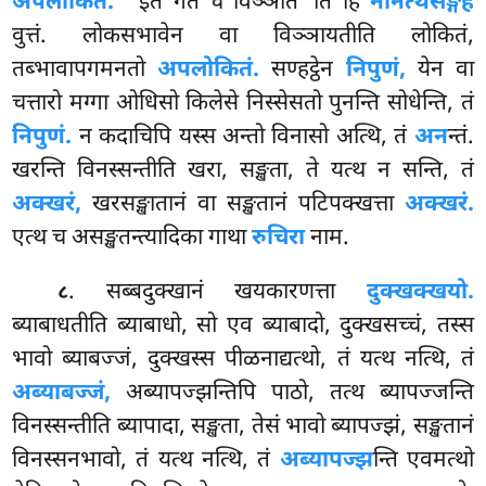
अपलोकितं.
‘‘इतं गते च विञ्ञाते’’ति हि
नानत्थसङ्गहे
वुत्तं. लोकसभावेन वा विञ्ञायतीति लोकितं,
तब्भावापगमनतो
अपलोकितं.
सण्हट्ठेन
निपुणं,
येन वा
चत्तारो मग्गा ओधिसो किलेसे निस्सेसतो पुनन्ति सोधेन्ति, तं
निपुणं.
न कदाचिपि यस्स अन्तो विनासो अत्थि, तं
अन
न्तं.
खरन्ति
विनस्सन्तीति खरा, सङ्खता, ते यत्थ न सन्ति, तं
अक्खरं,
खरसङ्खातानं वा सङ्खतानं पटिपक्खत्ता
अक्खरं.
एत्थ च असङ्खतन्त्यादिका गाथा
रुचिरा
नाम.
. सब्बदुक्खानं खयकारणत्ता
दुक्खक्खयो.
८
ब्याबाधतीति ब्याबाधो, सो एव ब्याबादो, दुक्खसच्चं, तस्स
भावो ब्याबज्जं, दुक्खस्स पीळनाद्यत्थो, तं यत्थ नत्थि, तं
अब्याबज्जं,
अब्यापज्झन्तिपि पाठो, तत्थ ब्यापज्जन्ति
विनस्सन्तीति ब्यापादा, सङ्खता, तेसं भावो ब्यापज्झं, सङ्खतानं
विनस्सनभावो, तं यत्थ नत्थि, तं
अब्यापज्झ
न्ति एवमत्थो