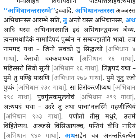
गन्थलाहवं विधायेदानि पटिपत्तिलाहवत्थमाह
‘‘अभिधानन्तरारम्भे’’
इच्चादि.
अभिधानन्तरस्स
अञ्ञस्स
अभिधानस्स आरम्भे सति,
तु
अन्तो यस्स अभिधानस्स,
अथ
आदि यस्स अभिधानस्साति इदं अभिधानद्वयञ्च ञेय्यं.
त्वन्तमथादिकं नामादिपदं पुब्बेन न सम्बज्झतेति भावो. तत्र
नामपदं यथा – जिनो सक्को तु सिद्धत्थो
[अभिधान ४
गाथा]
. केसवो चक्कपाण्यथ
[अभिधान १६ गाथा]
.
महिस्सरो सिवो सूली
[अभिधान १६ गाथा]
. लिङ्गपदं यथा –
पुमे तु पण्हि पासणि
[अभिधान २७७ गाथा]
. पुमे तूतु रजो
पुप्फं
[अभिधान २३८ गाथा]
. सा तिरोकरणीप्यथ
[अभिधान
२९८ गाथा]
. पुन्नपुंसकमुल्लोचं
[अभिधान २९९ गाथा]
.
अत्थपदं यथा – उदरे तु तथा पाचा’नलस्मिं गहणीत्थियं
[अभिधान ९७३ गाथा]
. पणीतो तीसु मधुरे, उत्तमे
विहितेप्यथ. अञ्जसे विसिखायञ्च, पन्तियं वीथि नारियं
[अभिधान ९४० गाथा]
.
अथ
सद्देन चत्र अनन्तरियत्थेन