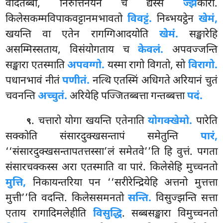
वेदितब्बो, निरुत्तिनयेन च द्यस्स
ज्झ
कारो.
किलेसकम्मविपाकवट्टानमभावतो
विवट्टं.
निब्भयट्ठेन
खेमं,
खयन्ति वा एतेन रागग्गिआदयोति
खेमं.
सङ्खारेहि
असम्मिस्सताय, विसंयोगताय च
केवलं.
अपवज्जन्ति
सङ्खारा एतस्माति
अपवग्गो.
यस्मा रागो विगतो, सो
विरागो.
पधानभावं नीतं
पणीतं.
नत्थि एतस्मिं अधिगते अरियानं चुतं
चवनन्ति
अच्चुतं.
अरियेहि पज्जितब्बत्ता गन्तब्बत्ता
पदं.
. चत्तारो योगा खयन्ति एतेनाति
योगक्खेमो.
पारेति
९
सक्कोति संसारदुक्खसन्तापं समेतुन्ति
पारं,
‘‘संसारदुक्खसन्तापतत्तस्सा’लं समेतवे’’ति हि वुत्तं. पगता
संसारचक्कस्स अरा एतस्माति वा पारं. किलेसेहि मुच्चनतो
मुत्ति,
निकायन्तरिया पन ‘‘सरीरेन्द्रियेहि अत्तनो मुत्तत्ता
मुत्ती’’ति वदन्ति. किलेससमनतो
सन्ति.
विसुज्झन्ति सत्ता
एताय रागादिमलेहीति
विसुद्धि
. सब्बसङ्खारा विमुच्चनतो