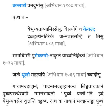
कन्तारो
वनदुग्गेसु
[अभिधान ११०७ गाथा]
.
एत्थ च –
येभुय्यताब्यामिस्सेसु, विसंयोगे च
केवलं;
दळ्हत्थेनतिरेके चा-नवसेसम्हि तं तिसु
[अभिधान ७८६ गाथा]
.
समाधिस्मिं पु
मेकग्गो-
नाकुले वाच्चलिङ्गिको
[अभिधान
१०३५ गाथा]
.
जळे
थूलो
महत्यपि
[अभिधान १०६६ गाथा]
च्चादीसु
गाथामज्झट्ठानं
, पादन्तमज्झट्ठानञ्च लिङ्गवाचकानं
पुब्बपरत्थेस्वपि गमनभावतो ‘‘पुब्बं यन्ती’’ति इदं
येभुय्यवसेन वुत्तन्ति दट्ठब्बं. अथ वा गाथानं मज्झन्तट्ठा पुब्बं