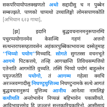
सकपरियायोपलक्खणतो
अथो
सद्दादीसु च न पुब्बेन
सम्बज्झते. पाणको चाप्यथो उच्चालिङ्गो लोमसपाणकोति
[अभिधान ६२३ गाथा]
.
[झ] इदानि बुद्धवचनानमनुरूपानम्पि
पचुरप्पयोगानमेव केसञ्चि गहणं अत्तनो
सत्थन्तरापसय्हतावसेन अहंकारपुब्बिकाभावञ्च दस्सेतुमाह
‘‘भिय्यो पयोग’’
मिच्चादि.
सोगते
सुगतस्स वचनभूते
आगमे
पिटकत्तये, तञ्हि आगच्छन्ति तिविधसम्पत्तियो
एतेनाति आगमोति वुच्चति. तस्मिं भिय्यो पयोगं बाहुल्लेन
पयुज्जतेति
पयोगो,
तं
आगम्म
गहेत्वा क्वचि
अरञ्ञवग्गादीसु
निघण्टुयुत्तिञ्च
निघण्टुनामके सत्थे आगतं
बुद्धवचनानुरूपं युत्तिञ्च
आनीय
आनेत्वा नामलिङ्गं
कथीयति
अन्तोभावेन निप्फन्नं बहिभावेन पकासीयते.
आविभावत्तमेव हि जञ्ञत्तं सन्तकारियकारिनो. आसीसायं