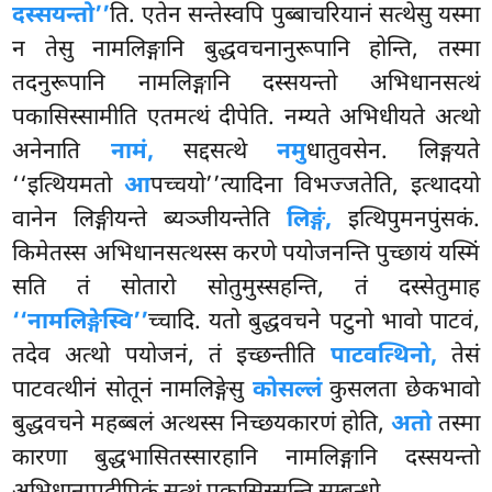
दस्सयन्तो’’
ति. एतेन सन्तेस्वपि पुब्बाचरियानं सत्थेसु यस्मा
न तेसु नामलिङ्गानि बुद्धवचनानुरूपानि होन्ति
, तस्मा
तदनुरूपानि नामलिङ्गानि दस्सयन्तो अभिधानसत्थं
पकासिस्सामीति एतमत्थं दीपेति. नम्यते अभिधीयते अत्थो
अनेनाति
नामं,
सद्दसत्थे
नमु
धातुवसेन. लिङ्गयते
‘‘इत्थियमतो
आ
पच्चयो’’त्यादिना विभज्जतेति, इत्थादयो
वानेन लिङ्गीयन्ते ब्यञ्जीयन्तेति
लिङ्गं,
इत्थिपुमनपुंसकं.
किमेतस्स अभिधानसत्थस्स करणे पयोजनन्ति पुच्छायं यस्मिं
सति तं सोतारो सोतुमुस्सहन्ति, तं दस्सेतुमाह
‘‘नामलिङ्गेस्वि’’
च्चादि. यतो बुद्धवचने पटुनो भावो पाटवं,
तदेव अत्थो पयोजनं, तं इच्छन्तीति
पाटवत्थिनो,
तेसं
पाटवत्थीनं सोतूनं नामलिङ्गेसु
कोसल्लं
कुसलता छेकभावो
बुद्धवचने महब्बलं अत्थस्स निच्छयकारणं होति,
अतो
तस्मा
कारणा बुद्धभासितस्सारहानि नामलिङ्गानि दस्सयन्तो