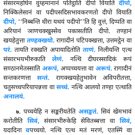
संसारमहोघेन वुय्हमानानं पतिट्ठाति दीपो वियाति
दीपो,
निक्किलेसानं वा पदीपसदिसभावकरणतो दीपो वियाति
दीपो,
‘‘निब्बन्ति धीरा यथयं पदीपो’’ति हि वुत्तं, दिप्पति वा
अरियानं ञाणचक्खुस्सेव पकासतीति दीपो. तण्हानं
खयहेतुत्ता
तण्हक्खयो.
रागादीनं पटिपक्खत्ता, उत्तमट्ठेन वा
परं.
तायति रक्खति अपायादितोति
ताणं.
निलीयन्ति एत्थ
संसारभयभीरुकाति
लेणं.
नत्थि दीघरस्सादिकं रूपं
सण्ठानमेतस्साति
अरूपं,
अप्पच्चयत्ता वा
अरूपं.
रागादीनं
सन्तकरणत्ता
सन्तं.
रागक्खयहेतुभावेन अविपरीतत्ता,
चतुसच्चपरियापन्नत्ता
वा
सच्चं.
नत्थि आलयो तण्हा एत्थाति
अनालयं.
. पच्चयेहि न सङ्करीयतेति
असङ्खतं.
सिवं खेमभावं
७
करोतीति
सिवं,
संसारभीरुकेहि सेवितब्बत्ता वा
सिवं,
यदादिना
व
पच्चयो. नत्थि एत्थ मतं मरणं, एतस्मिं वा