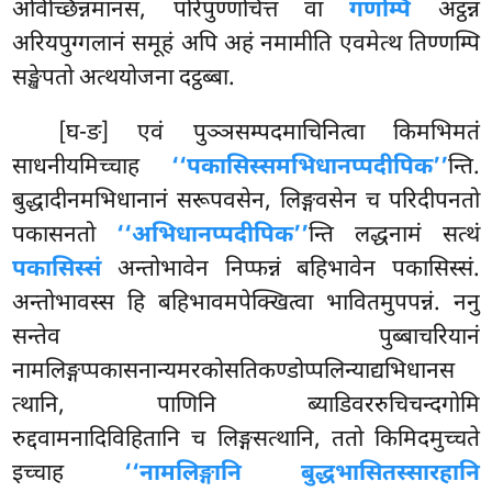
अविच्छिन्नमानसं, परिपुण्णचित्तं वा
गणम्पि
अट्ठन्नं
अरियपुग्गलानं समूहं अपि अहं नमामीति एवमेत्थ तिण्णम्पि
सङ्खेपतो अत्थयोजना दट्ठब्बा.
[घ-ङ] एवं पुञ्ञसम्पदमाचिनित्वा किमभिमतं
साधनीयमिच्चाह
‘‘पकासिस्समभिधानप्पदीपिक’’
न्ति.
बुद्धादीनमभिधानानं सरूपवसेन, लिङ्गवसेन च परिदीपनतो
पकासनतो
‘‘अभिधानप्पदीपिक’’
न्ति लद्धनामं सत्थं
पकासिस्सं
अन्तोभावेन निप्फन्नं बहिभावेन पकासिस्सं.
अन्तोभावस्स हि बहिभावमपेक्खित्वा भावितमुपपन्नं. ननु
सन्तेव पुब्बाचरियानं
नामलिङ्गप्पकासनान्यमरकोसतिकण्डोप्पलिन्याद्यभिधानस
त्थानि, पाणिनि ब्याडिवररुचिचन्दगोमि
रुद्दवामनादिविहितानि च लिङ्गसत्थानि, ततो किमिदमुच्चते
इच्चाह
‘‘नामलिङ्गानि बुद्धभासितस्सारहानि