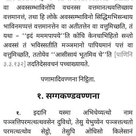
वा अवस्सम्भाविनोपि वचनस्स वत्तमानत्थवत्तिच्छाय
वत्तमानत्तं, तथा हि लोके अवस्सम्भाविनो सिद्धिमभिसन्धाय
भाविनमप्पत्तं वत्तमानत्तेन वा अतीतत्तेन वा वत्तुमिच्छति, तं
यथा – ‘‘इदं मममपापये’’ति कोचि केनचाभिहितो सन्तो
अवस्सं तं भविस्सतीति मञ्ञमानो पापियमानं पत्तं वा
वत्तुमिच्छति
, ततोयेव ‘‘आसीसायं भूतमिव चे’’ति
[पाणिनि
३.३.१३२]
तदतिदेसवचनं पच्चाख्यायते.
पणामादिवण्णना निट्ठिता.
१. सग्गकण्डवण्णना
. इदानि यस्मा अभिधेय्यत्थो नाम
१
पञ्ञत्तिपरमत्थत्थवसेन दुविधो, तेसु येभुय्येन पञ्ञत्तत्थतो
परमत्थत्थोव सेट्ठो, तेसुपि ओधिसो किलेसानं