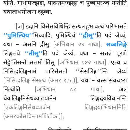
यन्ति, गाथामज्झट्ठा, पादन्तमज्झट्ठा च पुब्बापरञ्च यन्तीति
यथालाभयोजना दट्ठब्बा.
[ज] इदानि विसेसविधिम्हि सत्थलहुभावत्थं परिभासते
‘‘पुमित्थिय’’
मिच्चादि. पुमित्थियं
‘‘द्वीसू’’
ति पदं ञेय्यं,
यथा – असनि द्वीसु
[अभिधान २४ गाथा]
.
सब्बलिङ्गे
लिङ्गत्तये
‘‘तीसू’’
ति पदं ञेय्यं, यथा – सत्तन्नं पूरणे
सेट्ठे’तिसन्ते सत्तमो तिसु
[अभिधान ९४२ गाथा]
. एत्थ च
निसिद्धलिङ्गनामं पारिसेसतो ‘‘सेसलिङ्ग’’न्ति ञेय्यं
[निसिद्धलिङ्ग सेसत्थं (अमर १.५.)]
, यथा – वस्स संवच्छरा
नित्थीति
[अभिधान ८१ गाथा]
. अत्र
चेकलिङ्गनिसेधब्याख्यानेन लिङ्गद्वयविधानन्ति
[एकलिङ्गनिसेधब्याजेन लिङ्गद्वयाभिधानमिति
(अमरकोसचिन्तामणिटीका)]
.