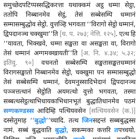
समुच्छेदपटिप्पस्सद्धिकरत्ता यथाक्कमं अट्ठ धम्मा सेट्ठा,
ततोपि निब्बानमेव सेट्ठं, तेसं सब्बेसम्पि धम्मानं
सम्मासम्बुद्धोव सेट्ठो. वुत्तञ्हि भगवता ‘‘विरागो सेट्ठो धम्मानं,
द्विपदानञ्च चक्खुमा’’ति
[ध. प. २७३; नेत्ति. १२५]
. एत्थ हि
‘‘यावता, भिक्खवे, धम्मा सङ्खता वा असङ्खता वा, विरागो
तेसं धम्मानं अग्गमक्खायती’’ति
[अ. नि. ४.३४; ५.३२;
इतिवु. ९०]
वचनतो सब्बेसम्पि सङ्खतासङ्खतधम्मानं
विरागसङ्खातो निब्बानमेव सेट्ठो, चक्खुमा पन सम्मासम्बुद्धो
तेसं सब्बेसम्पि धम्मानं, देवमनुस्सादिभेदानं द्विपदानञ्च
पञ्ञत्तत्थानं सेट्ठोति अयमत्थो वुत्तो भगवता, तस्मा
सब्बत्थसेट्ठत्थाभिधायकाभिधानभूतं बुद्धातिधानमेव पठमं
सग्गकण्डस्स
आदिम्हि पत्थियवसेन
[सत्थियवसेन (क.)]
दस्सेतुमाह
‘‘बुद्धो’’
च्चादि. तत्थ
जिन
सद्दन्तं सब्बबुद्धस्स
नामं. सब्बं बुद्धवाति
बुद्धो,
सकम्मका कत्तरि
त
पच्चयो.