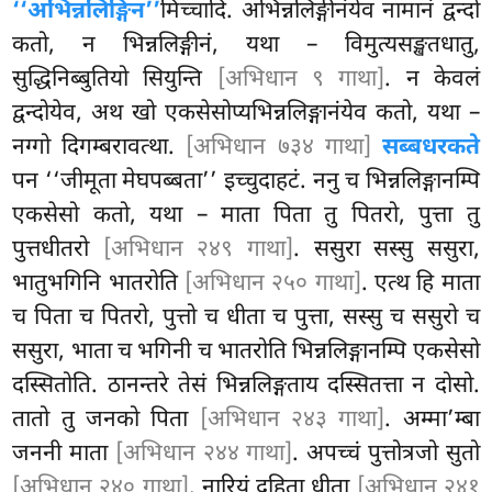
‘‘अभिन्नलिङ्गिन’’
मिच्चादि. अभिन्नलिङ्गीनंयेव नामानं द्वन्दो
कतो, न भिन्नलिङ्गीनं, यथा – विमुत्यसङ्खतधातु,
सुद्धिनिब्बुतियो सियुन्ति
[अभिधान ९ गाथा]
. न केवलं
द्वन्दोयेव, अथ खो एकसेसोप्यभिन्नलिङ्गानंयेव कतो, यथा –
नग्गो दिगम्बरावत्था.
[अभिधान ७३४ गाथा]
सब्बधरकते
पन ‘‘जीमूता मेघपब्बता’’ इच्चुदाहटं. ननु च भिन्नलिङ्गानम्पि
एकसेसो कतो, यथा
– माता पिता तु पितरो, पुत्ता तु
पुत्तधीतरो
[अभिधान २४९ गाथा]
. ससुरा सस्सु ससुरा,
भातुभगिनि भातरोति
[अभिधान २५० गाथा]
. एत्थ हि माता
च पिता च पितरो, पुत्तो च धीता च पुत्ता, सस्सु च ससुरो च
ससुरा, भाता च भगिनी च भातरोति भिन्नलिङ्गानम्पि एकसेसो
दस्सितोति. ठानन्तरे तेसं भिन्नलिङ्गताय दस्सितत्ता न दोसो.
तातो तु जनको पिता
[अभिधान २४३ गाथा]
. अम्मा’म्बा
जननी माता
[अभिधान २४४ गाथा]
. अपच्चं पुत्तोत्रजो सुतो
[अभिधान २४० गाथा]
. नारियं दुहिता धीता
[अभिधान २४१