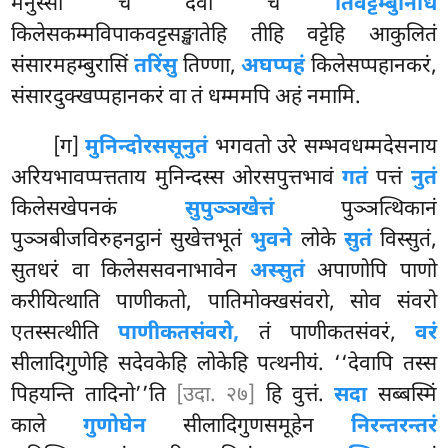
मनुस्सा च देवा च
तिवट्टम्बुनिधिं
किलेसकम्मविपाकवट्टसङ्खातेहि तीहि वट्टेहि आकुलितं
संसारमहम्बुरासिं
तरिंसु
तिण्णा,
अघप्पहं
किलेसप्पहानकरं,
संसारदुक्खप्पहानकरं वा तं धम्ममपि अहं नमामि.
[ग]
मुनिन्दोरससूनुतं
भगवतो उरे सम्भवधम्मदेसनाय
अरियभावप्पत्तताय मुनिन्दस्स ओरसपुत्तभावं
गतं
पत्तं
नुतं
किलेसखेपनकं
सुपुञ्ञखेत्तं
पुञ्ञत्थिकानं
पुञ्ञबीजविरुहनट्ठानं सुखेत्तभूतं
भुवने
लोके
सुतं
विस्सुतं
,
सुतधरं वा किलेससवनाभावेन
अस्सुतं
अपाणोपि पाणो
करीयित्थाति पाणीकतो, पातिमोक्खसंवरो, सोव संवरो
एतस्सत्थीति
पाणीकतसंवरो,
तं पाणीकतसंवरं,
वरं
सीलादिगुणेहि सदेवकेहि लोकेहि पत्थनीयं. ‘‘देवापि तस्स
पिहयन्ति तादिनो’’ति
[उदा. २७]
हि वुत्तं.
सदा
सब्बस्मिं
काले
गुणोघेन
सीलादिगुणसमूहेन
निरन्तरन्तरं