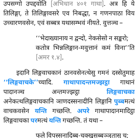
उपसग्गो उपद्दवोति
[अभिधान ४०१ गाथा]
. अत्र हि ये
तिलिङ्गा, ते तिलिङ्गावसरे एव निबद्धा, न गणनपाठा विय
उच्चारणवसेन, एवं सब्बत्र यथासम्भवं नीयते. वुत्तञ्च –
‘‘भेदाख्यानाय
न द्वन्दो, नेकसेसो न सङ्करो;
कतोत्र भिन्नलिङ्गान-मवुत्तानं कमं विना’’ति
[अमर १.४]
.
इदानि लिङ्गवाचकानं ठानवसेनत्थेसु गमनं दस्सेतुमाह
‘‘लिङ्गवाचके’’
च्चादि.
गाथापादन्तमज्झट्ठा
गाथानं
पादानञ्च अन्तमज्झट्ठा
लिङ्गवाचका
अनेकत्थलिङ्गवाचकानि ञाणदस्सनादीनि लिङ्गानि
पुब्ब
मत्थं
वाचकवसेन
यन्ति
गच्छन्ति.
अपरे
गाथापादानमादिट्ठा
लिङ्गवाचका
पर
मत्थं
यन्ति
गच्छन्ति. तं यथा –
फले विपस्सनादिब्ब-चक्खुसब्बञ्ञुतासु च;