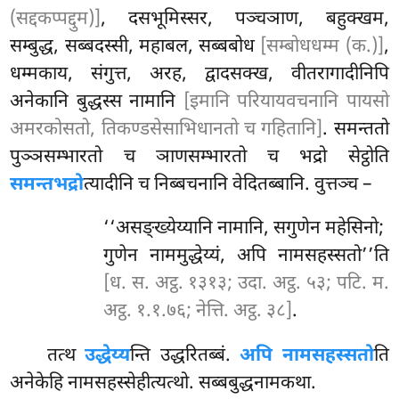
(सद्दकप्पद्दुम)]
, दसभूमिस्सर, पञ्चञाण, बहुक्खम,
सम्बुद्ध, सब्बदस्सी, महाबल, सब्बबोध
[सम्बोधधम्म (क.)]
,
धम्मकाय, संगुत्त, अरह, द्वादसक्ख, वीतरागादीनिपि
अनेकानि बुद्धस्स नामानि
[इमानि परियायवचनानि पायसो
अमरकोसतो, तिकण्डसेसाभिधानतो च गहितानि]
. समन्ततो
पुञ्ञसम्भारतो च ञाणसम्भारतो च भद्रो सेट्ठोति
समन्तभद्रो
त्यादीनि च निब्बचनानि वेदितब्बानि. वुत्तञ्च –
‘‘असङ्ख्येय्यानि नामानि, सगुणेन महेसिनो;
गुणेन नाममुद्धेय्यं, अपि नामसहस्सतो’’ति
[ध. स. अट्ठ. १३१३; उदा. अट्ठ. ५३; पटि. म.
अट्ठ. १.१.७६; नेत्ति. अट्ठ. ३८]
.
तत्थ
उद्धेय्य
न्ति उद्धरितब्बं.
अपि नामसहस्सतो
ति
अनेकेहि नामसहस्सेहीत्यत्थो. सब्बबुद्धनामकथा.