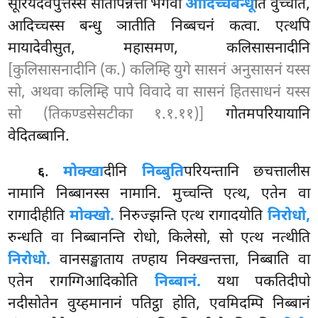
सूरियदेवपुत्तस्स सोतापन्नत्ता भगवा
आदिच्चबन्धू
ति वुच्चति,
आदिच्चस्स बन्धु ञातीति निब्बचनं कत्वा. एत्थपि
मायादेवीसुत, महासमण, कलिसासनादीनि
[कुलिसासनादीनि (क.) कलिम्हि युगे सासनं अनुसासनं यस्स
सो, अथवा कलिम्हि पापे विवादे वा सासनं हितसाधनं यस्स
सो (तिकण्डसेसटीका १.१.११)]
गोतमपरियायानि
वेदितब्बानि.
.
मोक्खा
दीनि
निब्बुति
परियन्तानि छचत्तालीस
६
नामानि निब्बानस्स नामानि. मुच्चन्ति एत्थ, एतेन वा
रागादीहीति
मोक्खो.
निरुज्झन्ति एत्थ रागादयोति
निरोधो,
रुन्धति वा निब्बानन्ति रोधो, किलेसो, सो एत्थ नत्थीति
निरोधो.
वानसङ्खाताय तण्हाय निक्खन्तत्ता, निब्बाति वा
एतेन रागग्गिआदिकोति
निब्बानं.
यथा पकतिदीपो
नदीसोतेन वुय्हमानानं पतिट्ठा होति, एवमिदम्पि निब्बानं