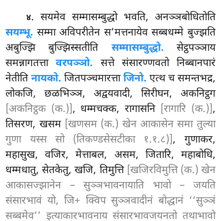
. सयमेव सम्मासम्बुद्धो भवति, अनञ्ञबोधितोति
४
सयम्भू.
सम्मा अविपरीतेन स’मत्तनायेव सब्बधम्मे बुज्झति
अबुज्झि बुज्झिस्सतीति
सम्मासम्बुद्धो.
सेट्ठपञ्ञाय
समन्नागतत्ता
वरपञ्ञो.
सत्ते संसारण्णवतो निब्बानपारं
नेतीति
नायको.
जितपञ्चमारत्ता
जिनो.
एत्थ च समन्तभद्र,
लोकजि, छळभिञ्ञ, अद्वयवादी, सिरीघन, अकनिट्ठग
[अकनिट्ठक (क.)]
, धम्मचक्क, रागासनि
[रागारि (क.)]
,
तिसरण, खसम
[खणसम (क.) खेन आकासेन समा तुल्या
गुणा यस्स सो (तिकण्डसेसटीका १.१.८)]
, गुणाकर,
महासुख, वजिर, मेत्ताबल, असम, जितारि, महाबोधि,
धम्मधातु, सेतकेतु, खजि, तिमुत्ति
[खजिरविमुत्ति (क.) खेन
आकासज्झानेन – सुञ्ञभावनायाति भावो – जयति
संसारभावं यो, जि+ क्विप सुञ्ञवादीनं बोद्धानं ‘‘सुञ्ञं
सब्बमेव’’ इत्याकारभावनाय संसारभावजयनतो तथाभावो