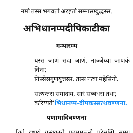
नमो तस्स भगवतो अरहतो सम्मासम्बुद्धस्स.
अभिधानप्पदीपिकाटीका
गन्थारम्भ
यस्स
ञाणं सदा ञाणं, नाञ्ञेय्या ञाणकं
विना;
निस्सेसगुणयुत्तस्स, तस्स नत्वा महेसिनो.
सत्थन्तरा समादाय, सारं सब्बधरा तथा;
करिय्यते’
भिधानप्प-दीपकस्सत्थवण्णना.
पणामादिवण्णना