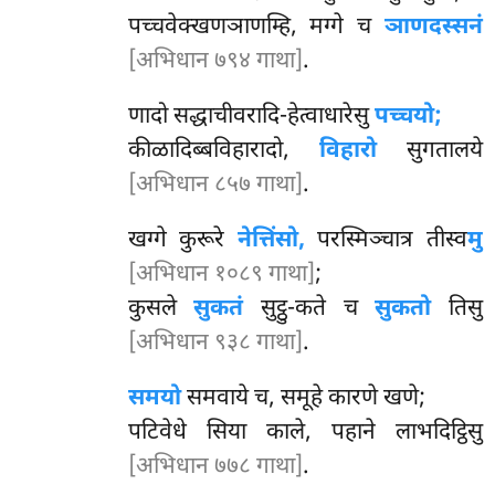
पच्चवेक्खणञाणम्हि, मग्गे च
ञाणदस्सनं
[अभिधान ७९४ गाथा]
.
णादो सद्धाचीवरादि-हेत्वाधारेसु
पच्चयो;
कीळादिब्बविहारादो,
विहारो
सुगतालये
[अभिधान ८५७ गाथा]
.
खग्गे कुरूरे
नेत्तिंसो,
परस्मिञ्चात्र तीस्व
मु
[अभिधान १०८९ गाथा]
;
कुसले
सुकतं
सुट्ठु-कते च
सुकतो
तिसु
[अभिधान ९३८ गाथा]
.
समयो
समवाये च, समूहे कारणे खणे;
पटिवेधे सिया काले, पहाने लाभदिट्ठिसु
[अभिधान ७७८ गाथा]
.