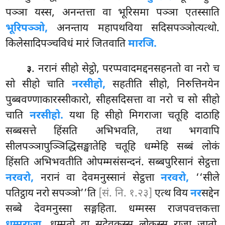
पञ्ञा यस्स, अनन्तत्ता वा भूरिसमा पञ्ञा एतस्साति
भूरिपञ्ञो,
अनन्ताय महापथविया सदिसपञ्ञोत्यत्थो.
किलेसादिपञ्चविधं मारं जितवाति
मारजि.
. नरानं सीहो सेट्ठो, परप्पवादमद्दनसहनतो वा नरो च
३
सो सीहो चाति
नरसीहो,
सहतीति सीहो, निरुत्तिनयेन
पुब्बवण्णाकारस्सीकारो, सीहसदिसत्ता वा नरो च सो सीहो
चाति
नरसीहो.
यथा हि सीहो मिगराजा चतूहि दाठाहि
सब्बसत्ते हिंसति अभिभवति, तथा भगवापि
सीलपञ्ञापुञ्ञिद्धिसङ्खातेहि चतूहि धम्मेहि सब्बं लोकं
हिंसति अभिभवतीति ओपम्मसंसन्दनं. सब्बपुरिसानं सेट्ठत्ता
नरवरो,
नरानं वा देवमनुस्सानं सेट्ठत्ता
नरवरो,
‘‘सीले
पतिट्ठाय नरो सपञ्ञो’’ति
[सं. नि. १.२३]
एत्थ विय
नर
सद्देन
सब्बे देवमनुस्सा सङ्गहिता. धम्मस्स राजपवत्तकत्ता
धम्मराजा,
धम्मतो वा सदेवकस्स लोकस्स राजा जातो,