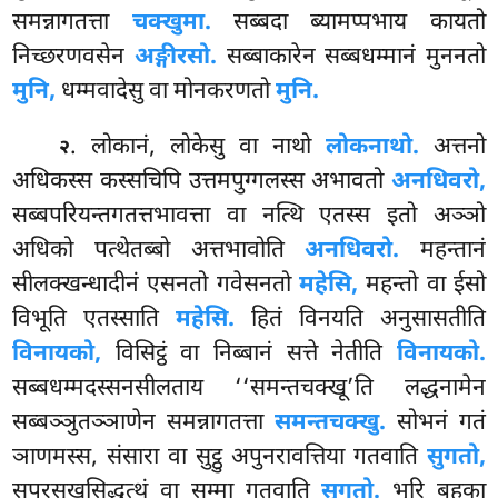
समन्नागतत्ता
चक्खुमा.
सब्बदा ब्यामप्पभाय कायतो
निच्छरणवसेन
अङ्गीरसो.
सब्बाकारेन सब्बधम्मानं मुननतो
मुनि,
धम्मवादेसु वा मोनकरणतो
मुनि.
. लोकानं, लोकेसु वा नाथो
लोकनाथो.
अत्तनो
२
अधिकस्स कस्सचिपि उत्तमपुग्गलस्स अभावतो
अनधिवरो,
सब्बपरियन्तगतत्तभावत्ता वा नत्थि एतस्स इतो अञ्ञो
अधिको पत्थेतब्बो अत्तभावोति
अनधिवरो.
महन्तानं
सीलक्खन्धादीनं एसनतो गवेसनतो
महेसि,
महन्तो वा ईसो
विभूति एतस्साति
महेसि.
हितं विनयति अनुसासतीति
विनायको,
विसिट्ठं वा निब्बानं सत्ते नेतीति
विनायको.
सब्बधम्मदस्सनसीलताय
‘‘समन्तचक्खू’ति लद्धनामेन
सब्बञ्ञुतञ्ञाणेन समन्नागतत्ता
समन्तचक्खु.
सोभनं गतं
ञाणमस्स, संसारा वा सुट्ठु अपुनरावत्तिया गतवाति
सुगतो,
सपरसुखसिद्धत्थं वा सम्मा गतवाति
सुगतो.
भूरि बहुका