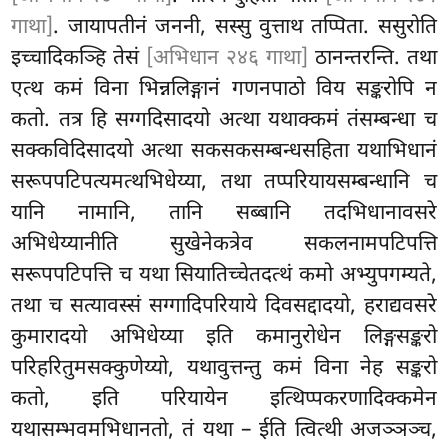
गाथा]
. जायापतीनं जननी, सस्सु वुत्ताथ तप्पिता. ससुरोति
इच्चादिकञ्हि तेसं
[अभिधान २४६ गाथा]
ठानन्तरन्ति. तथा
एत्थ कमं विना भिन्नलिङ्गानं गणनपाठो विय सङ्करोपि न
कतो. तत्र हि सग्गदिसादयो अत्था यथाक्कमं तंसम्बन्धा च
सक्कविदिसादयो अत्था सकसकसम्बन्धसहिता यथाभिधानं
सरूपपटिपत्यमत्थभिधेय्या, तथा तप्परियायसम्बन्धानि च
यानि नामानि, तानि सब्बानि तदभिधानावसरे
अभिधेय्यानीति सुखेनेकत्रेव सकलनामपटिपत्ति
सरूपपटिपत्ति च यथा सियातिच्चेतदत्थं कमो अभ्युपगम्यते,
तथा च सत्यावस्सं सग्गादिपरियाये दिवसद्दादयो, हराद्यवसरे
कुमारादयो अभिधेय्या इति कमानुरोधेन लिङ्गसङ्करो
परिहरितुमसक्कुणेय्यो, यथावुत्तन्तु कमं विना नेह सङ्करो
कतो, इति परियायेन इत्थिप्पकरणादिक्कमेन
यथासम्भवमभिधानतो, तं यथा – ईति त्वित्थी अजञ्ञञ्च,