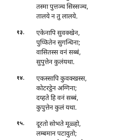
तस्मा पुत्तञ्च सिस्सञ्च,
तालये न तु लालये.
.
एकेनापि
सुवक्खेन,
१३
पुप्फितेन सुगन्धिना;
वासितस्स वनं सब्बं,
सुपुत्तेन कुलंयथा.
.
एकस्सापि
कुवक्खस्स,
१४
कोटरट्ठेन अग्गिना;
दय्हते हि वनं सब्बं,
कुपुत्तेन कुलं यथा.
.
दूरतो सोभते मूळ्हो,
१५
लम्बमान पटावुतो;