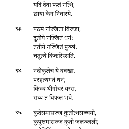
यदि देवा फलं नत्थि,
छाया केन निवारये.
.
पठमे
नज्जिता विज्जा,
९३
दुतीये नज्जितं धनं;
ततीये नज्जितं पुञ्ञं,
चतुत्थे किंकरिस्सति.
.
नदीकूलेच ये वक्खा,
९४
परहत्थगतं धनं;
किच्चं थीगोचरं यस्स,
सब्बं तं विफलं भवे.
.
कुदेसमासज्ज
कुतोत्थसञ्चयो,
९५
कुपुत्तमासज्ज कुतो जलञ्जली;