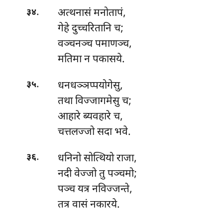
.
अत्थनासं
मनोतापं,
३४
गेहे दुच्चरितानि च;
वञ्चनञ्च पमाणञ्च,
मतिमा न पकासये.
.
धनधञ्ञप्पयोगेसु
,
३५
तथा विज्जागमेसु च;
आहारे ब्यवहारे च,
चत्तलज्जो सदा भवे.
.
धनिनो सोत्थियो राजा,
३६
नदी वेज्जो तु पञ्चमो;
पञ्च यत्र नविज्जन्ते,
तत्र वासं नकारये.