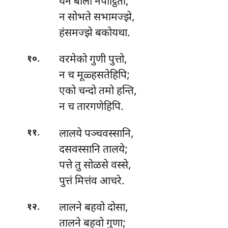
येन बालो नपाट्ठितो;
न सोभते सभामज्झे,
हंसमज्झे बकोयथा.
.
वरमेको
गुणी पुत्तो,
१०
न च मूळ्हसतेहिपि;
एको चन्दो तमो हन्ति,
न च तारगणेहिपि.
.
लालये
पञ्चवस्सानि,
११
दसवस्सानि तालये;
पत्ते तु सोळसे वस्से,
पुत्तं मित्तंव आचरे.
.
लालने
बहवो दोसा,
१२
तालने बहवो गुणा;