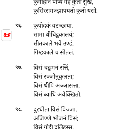
कुगेहिनिं पाप्य गहे कुतो सुखं,
कुसिस्समज्झापयतो कुतो यसो.
.
कूपोदकं
वटच्छाया,
९६
📜
सामा थीचिट्ठकालयं;
सीतकाले भवे उण्हं,
गिम्हकाले च सीतलं.
.
विसं
चङ्कमनं रत्तिं,
९७
विसं रञ्ञोनुकुलता;
विसं थीपि अञ्ञासत्ता,
विसं ब्याधि अवेक्खितो.
.
दुरधीता
विसं विज्जा,
९८
अजिण्णे भोजनं विसं;
विसं गोट्ठी दलिद्दस्स,