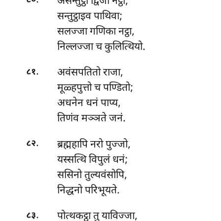
असन्तुट्ठा
द्विजा नट्ठा,
८०
सन्तुट्ठाइव पाथिवा;
सलज्जा गणिका नट्ठा,
निल्लज्जा च कुलित्थियो.
.
अवंसपतितो राजा,
८१
मूळ्हपुत्तो च पण्डितो;
अधनेन धनं पाप्य,
तिणंव मञ्ञते जनं.
.
ब्रह्महापि
नरो पुज्जो,
८२
यस्सत्थि विपुलं धनं;
ससिनो तुल्यवंसोपि,
निद्धनो परिभूयते.
.
पोत्थकट्ठा
तु याविज्जा,
८३