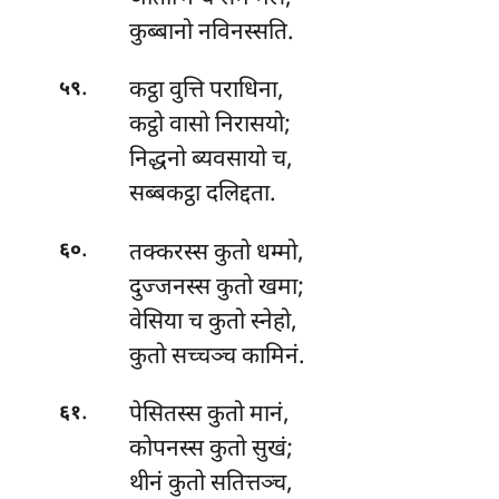
कुब्बानो नविनस्सति.
.
कट्ठा
वुत्ति पराधिना,
५९
कट्ठो वासो निरासयो;
निद्धनो ब्यवसायो च,
सब्बकट्ठा दलिद्दता.
.
तक्करस्स कुतो धम्मो,
६०
दुज्जनस्स कुतो खमा;
वेसिया च कुतो स्नेहो,
कुतो सच्चञ्च कामिनं.
.
पेसितस्स
कुतो मानं,
६१
कोपनस्स कुतो सुखं;
थीनं कुतो सतित्तञ्च,