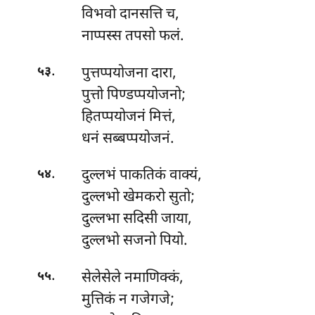
विभवो दानसत्ति च,
नाप्पस्स तपसो फलं.
.
पुत्तप्पयोजना
दारा,
५३
पुत्तो पिण्डप्पयोजनो;
हितप्पयोजनं मित्तं,
धनं सब्बप्पयोजनं.
.
दुल्लभं
पाकतिकं वाक्यं,
५४
दुल्लभो खेमकरो सुतो;
दुल्लभा सदिसी जाया,
दुल्लभो सजनो पियो.
.
सेलेसेले
नमाणिक्कं,
५५
मुत्तिकं न गजेगजे;