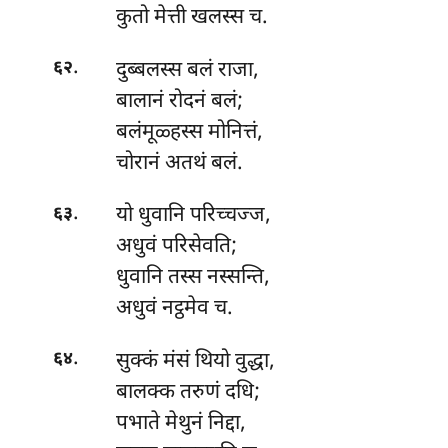
कुतो मेत्ती खलस्स च.
.
दुब्बलस्स
बलं राजा,
६२
बालानं रोदनं बलं;
बलंमूळ्हस्स मोनित्तं,
चोरानं अतथं बलं.
.
यो
धुवानि परिच्चज्ज,
६३
अधुवं परिसेवति;
धुवानि तस्स नस्सन्ति,
अधुवं नट्ठमेव च.
.
सुक्कं मंसं थियो वुद्धा,
६४
बालक्क तरुणं दधि;
पभाते मेथुनं निद्दा,