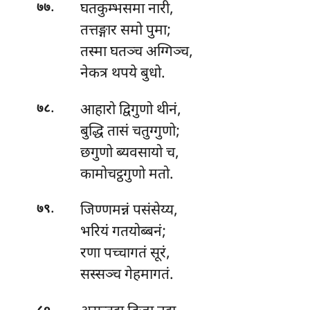
.
घतकुम्भसमा नारी,
७७
तत्तङ्गार समो पुमा;
तस्मा घतञ्च अग्गिञ्च,
नेकत्र थपये बुधो.
.
आहारो
द्विगुणो थीनं,
७८
बुद्धि तासं चतुग्गुणो;
छगुणो ब्यवसायो च,
कामोचट्ठगुणो मतो.
.
जिण्णमन्नं
पसंसेय्य,
७९
भरियं गतयोब्बनं;
रणा पच्चागतं सूरं,
सस्सञ्च गेहमागतं.
.