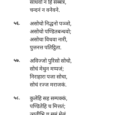
साधवो न हि सब्बत्र,
चन्दनं न वनेवने.
.
असोचो
निद्धनो पञ्ञो,
५६
असोचो पण्डितबन्धवो;
असोचा विधवा नारी,
पुत्तनत्त पतिट्ठिता.
.
अविज्जो पुरिसो सोचो,
५७
सोचं मेथुन मप्पजं;
निराहारा पजा सोचा,
सोचं रज्ज मराजकं.
.
कुलेहि
सह सम्पक्कं,
५८
पण्डितेहि च मित्ततं;
ञातीभि च समं मेलं,