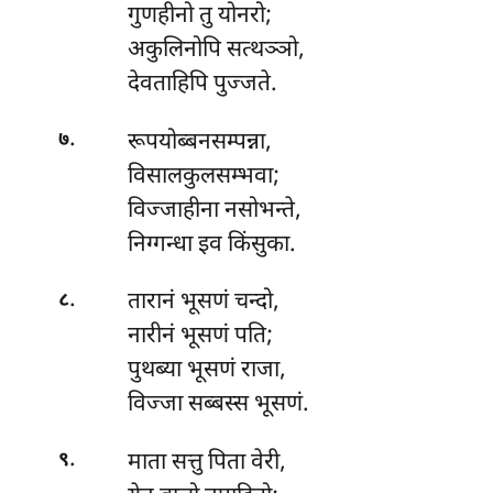
गुणहीनो तु योनरो;
अकुलिनोपि सत्थञ्ञो,
देवताहिपि पुज्जते.
.
रूपयोब्बनसम्पन्ना
,
७
विसालकुलसम्भवा;
विज्जाहीना नसोभन्ते,
निग्गन्धा इव किंसुका.
.
तारानं
भूसणं चन्दो,
८
नारीनं भूसणं पति;
पुथब्या भूसणं राजा,
विज्जा सब्बस्स भूसणं.
.
माता सत्तु पिता वेरी,
९