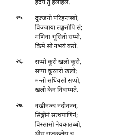
हदये तु हलाहलं.
.
दुज्जनो परिहन्तब्बो,
२५
विज्जाया लङ्कतोपि सं;
मणिना भूसितो सप्पो,
किमे सो नभयं करो.
.
सप्पो
कूरो खलो कूरो,
२६
सप्पा कूरतरो खलो;
मन्तो सधिवसो सप्पो,
खलो केन निवाय्यते.
.
नखीनञ्च
नदीनञ्च,
२७
सिङ्गीनं सत्थपाणिनं;
विस्सासो नेवकातब्बो,
थीसु राजकुलेसु च.