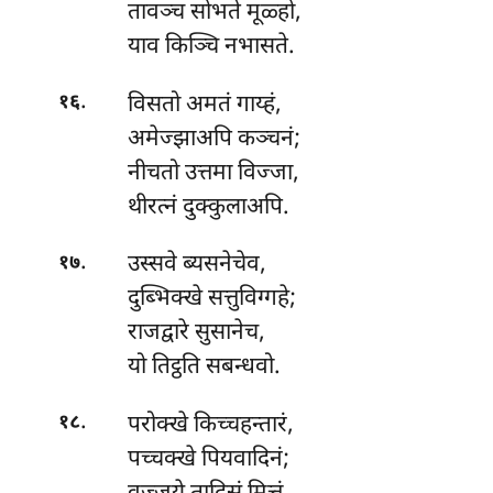
तावञ्च सोभते मूळ्हो,
याव किञ्चि नभासते.
.
विसतो
अमतं गाय्हं,
१६
अमेज्झाअपि कञ्चनं;
नीचतो उत्तमा विज्जा,
थीरत्नं दुक्कुलाअपि.
.
उस्सवे
ब्यसनेचेव,
१७
दुब्भिक्खे सत्तुविग्गहे;
राजद्वारे सुसानेच,
यो तिट्ठति सबन्धवो.
.
परोक्खे किच्चहन्तारं,
१८
पच्चक्खे पियवादिनं;