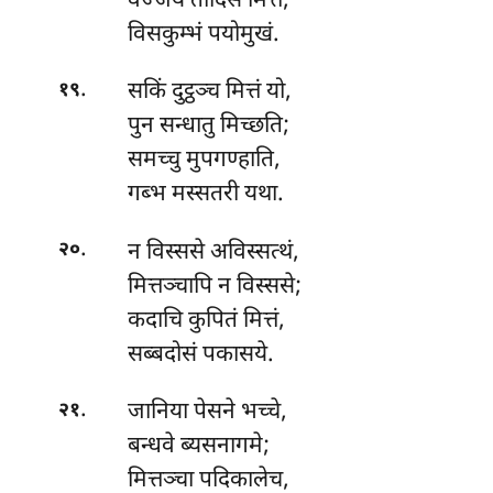
वज्जये तादिसं मित्तं,
विसकुम्भं पयोमुखं.
.
सकिं
दुट्ठञ्च मित्तं यो,
१९
पुन सन्धातु मिच्छति;
समच्चु मुपगण्हाति,
गब्भ मस्सतरी यथा.
.
न
विस्ससे अविस्सत्थं,
२०
मित्तञ्चापि न विस्ससे;
कदाचि कुपितं मित्तं,
सब्बदोसं पकासये.
.
जानिया
पेसने भच्चे,
२१
बन्धवे ब्यसनागमे;
मित्तञ्चा पदिकालेच,