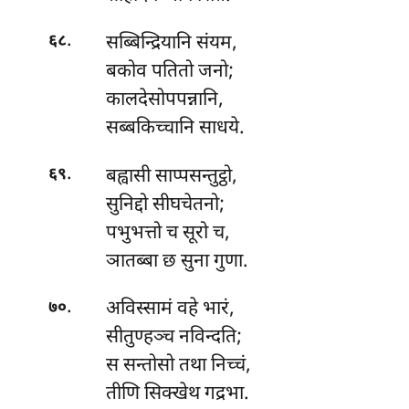
.
सब्बिन्द्रियानि संयम,
६८
बकोव पतितो जनो;
कालदेसोपपन्नानि,
सब्बकिच्चानि साधये.
.
बह्वासी
साप्पसन्तुट्ठो,
६९
सुनिद्दो सीघचेतनो;
पभुभत्तो च सूरो च,
ञातब्बा छ सुना गुणा.
.
अविस्सामं
वहे भारं,
७०
सीतुण्हञ्च नविन्दति;
स सन्तोसो तथा निच्चं,
तीणि सिक्खेथ गद्रभा.