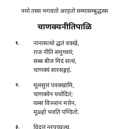
नमो तस्स भगवतो अरहतो सम्मासम्बुद्धस्स
चाणक्यनीतिपाळि
.
नानासत्थो
द्धतं वक्खे,
१
राज नीति समुच्चयं;
सब्ब बीज मिदं सत्थं,
चाणक्यं सारसङ्गहं.
.
मूलसुत्तं पवक्खामि,
२
चाणक्येन यथोदितं;
यस्स विञ्ञान मत्तेन,
मूळ्हो भवति पण्डितो.
.
विदुत्तं
नरपच्चञ्च,
३