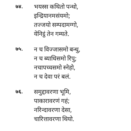
.
भयस्स कथितो पन्थो,
७४
इन्द्रियानमसंयमो;
तज्जयो सम्पदामग्गो,
येनिट्ठं तेन गम्यते.
.
न
च विज्जासमो बन्धु,
७५
न च ब्याधिसमो रिपु;
नचापच्चसमो स्नेहो,
न च देवा परं बलं.
.
समुद्दावरणा
भूमि,
७६
पाकारावरणं गहं;
नरिन्दावरणा देसा,
चारित्तावरणा थियो.