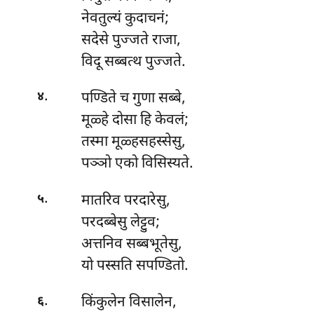
नेवतुल्यं कुदाचनं;
सदेसे पुज्जते राजा,
विदू सब्बत्थ पुज्जते.
.
पण्डिते
च गुणा सब्बे,
४
मूळ्हे दोसा हि केवलं;
तस्मा मूळ्हसहस्सेसु,
पञ्ञो एको विसिस्यते.
.
मातरिव
परदारेसु,
५
परदब्बेसु लेट्टुव;
अत्तनिव सब्बभूतेसु,
यो पस्सति सपण्डितो.
.
किंकुलेन विसालेन,
६