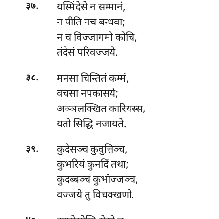
.
यस्मिंदेसे
न सम्मानं,
३७
न पीति नच बन्धवा;
न च विज्जागमो कोचि,
तंदेसं परिवज्जये.
.
मनसा
चिन्तितं कम्मं,
३८
वचसा नपकासये;
अञ्ञलक्खित कारियस्स,
यतो सिद्धि नजायते.
.
कुदेसञ्च
कुवुत्तिञ्च,
३९
कुभरियं कुनदिं तथा;
कुदब्बञ्च कुभोज्जञ्च,
वज्जये तु विचक्खणो.