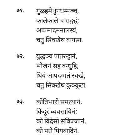
.
गुळ्हमेथुनधम्मञ्च,
७१
कालेकाले च सङ्गहं;
अप्पमादमनालस्यं,
चतु सिक्खेथ वायसा.
.
युद्धञ्च
पातरुट्ठानं,
७२
भोजनं सह बन्धुहि;
थियं आपदग्गतं रक्खे,
चतु सिक्खेथ कुक्कुटा.
.
कोतिभारो
समत्थानं,
७३
किंदूरं ब्यवसायिनं;
को विदेसो सविज्जानं,
को परो पियवादिनं.