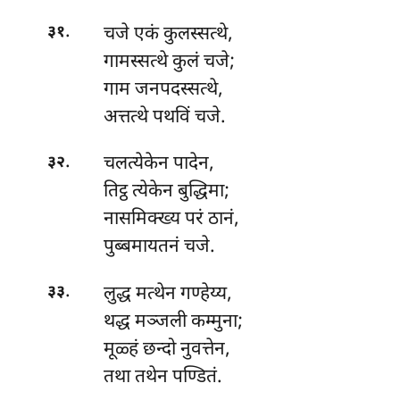
.
चजे
एकं कुलस्सत्थे,
३१
गामस्सत्थे कुलं चजे;
गाम जनपदस्सत्थे,
अत्तत्थे पथविं चजे.
.
चलत्येकेन
पादेन,
३२
तिट्ठ त्येकेन बुद्धिमा;
नासमिक्ख्य परं ठानं,
पुब्बमायतनं चजे.
.
लुद्ध मत्थेन गण्हेय्य,
३३
थद्ध मञ्जली कम्मुना;
मूळ्हं छन्दो नुवत्तेन,
तथा तथेन पण्डितं.