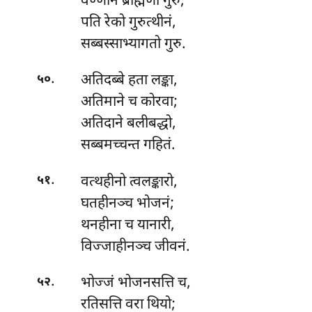
वण्णानं ब्राह्मणो गुरु;
पति रेको गुरुत्थीनं,
सब्बस्साभ्यागतो गुरु.
.
अतिदब्बे
हता लङ्का,
५०
अतिमाने च कोरवा;
अतिदाने बलीबद्धो,
सब्बमच्चन्त गहितं.
.
वत्थहीनो
त्वलङ्कारो,
५१
घतहीनञ्च भोजनं;
थनहीना च यानारी,
विज्जाहीनञ्च जीवनं.
.
भोज्जं भोजनसत्ति च,
५२
रतिसत्ति वरा थियो;