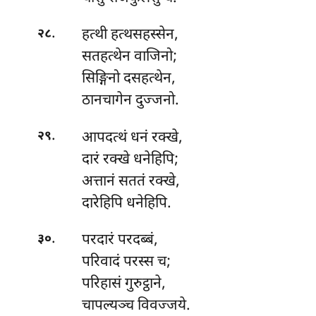
.
हत्थी
हत्थसहस्सेन,
२८
सतहत्थेन वाजिनो;
सिङ्गिनो दसहत्थेन,
ठानचागेन दुज्जनो.
.
आपदत्थं
धनं रक्खे,
२९
दारं रक्खे धनेहिपि;
अत्तानं सततं रक्खे,
दारेहिपि धनेहिपि.
.
परदारं परदब्बं,
३०
परिवादं परस्स च;
परिहासं गुरुट्ठाने,
चापल्यञ्च विवज्जये.