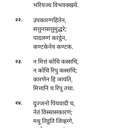
भरियञ्च विभवक्खये.
.
उपकारग्गहितेन,
२२
सत्तुनासत्तुमुद्धरे;
पादलग्गं करट्ठेन,
कण्टकेनेव कण्टकं.
.
न
मित्तं कोचि कस्सचि,
२३
न कोचि रिपु कस्सचि;
कारणेन हि ञायति,
मित्तानि च रिपू तथा.
.
दुज्जनो
पियवादी च,
२४
नेतं विस्सासकारणं;
मधु तिट्ठति जिव्हग्गे,