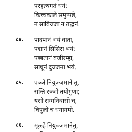
परहत्थगतं धनं;
किच्चकाले समुप्पन्ने,
न साविज्जा न तद्धनं.
.
पादपानं भयं वाता,
८४
पद्मानं सिसिरा भयं;
पब्बतानं वजीरम्हा,
साधूनं दुज्जना भयं.
.
पञ्ञे
नियुज्जमाने तु,
८५
सन्ति रञ्ञो तयोगुणा;
यसो सग्गनिवासो च,
विपुलो च धनागमो.
.
मूळ्हे
नियुज्जमानेतु,
८६