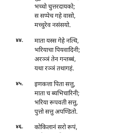
भच्चो चुत्तरदायको;
स सप्पेच गहे वासो,
मच्चुरेव नसंसयो.
.
माता
यस्स गेहे नत्थि,
४४
भरियाचा पियवादिनी;
अरञ्ञं तेन गन्तब्बं,
यथा रञ्ञं तथागहं.
.
इणकत्ता
पिता सत्तु,
४५
माता च ब्यभिचारिनी;
भरिया रूपवती सत्तु,
पुत्तो सत्तु अपण्डितो.
.
कोकिलानं
सरो रूपं,
४६