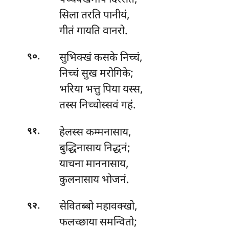
सिला तरति पानीयं,
गीतं गायति वानरो.
.
सुभिक्खं
कसके निच्चं,
९०
निच्चं सुख मरोगिके;
भरिया भत्तु पिया यस्स,
तस्स निच्चोस्सवं गहं.
.
हेलस्स कम्मनासाय,
९१
बुद्धिनासाय निद्धनं;
याचना माननासाय,
कुलनासाय भोजनं.
.
सेवितब्बो
महावक्खो,
९२
फलच्छाया समन्वितो;