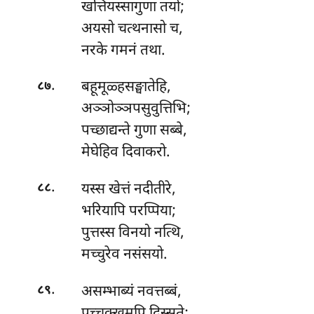
खत्तियस्सागुणा तयो;
अयसो चत्थनासो च,
नरके गमनं तथा.
.
बहूमूळ्हसङ्घातेहि,
८७
अञ्ञोञ्ञपसुवुत्तिभि;
पच्छाद्यन्ते गुणा सब्बे,
मेघेहिव दिवाकरो.
.
यस्स खेत्तं नदीतीरे,
८८
भरियापि परप्पिया;
पुत्तस्स विनयो नत्थि,
मच्चुरेव नसंसयो.
.
असम्भाब्यं
नवत्तब्बं,
८९
पच्चक्खमपि दिस्सते;