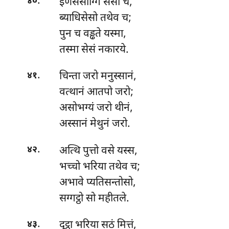
.
इणसेसोग्गि सेसो च,
४०
ब्याधिसेसो तथेव च;
पुन च वड्ढते यस्मा,
तस्मा सेसं नकारये.
.
चिन्ता
जरो मनुस्सानं,
४१
वत्थानं आतपो जरो;
असोभग्यं जरो थीनं,
अस्सानं मेथुनं जरो.
.
अत्थि
पुत्तो वसे यस्स,
४२
भच्चो भरिया तथेव च;
अभावे प्यतिसन्तोसो,
सग्गट्ठो सो महीतले.
.
दुट्ठा भरिया सठं मित्तं,
४३