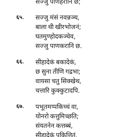
सज्जु पाणहरानि छ;
.
सज्जु
मंसं नवन्नञ्च,
६५
बाला थी खीरभोजनं;
घतमुण्होदकञ्चेव,
सज्जु पाणकरानि छ.
.
सीहादेकं
बकादेकं,
६६
छ सुना तीणि गद्रभा;
वायसा चतु सिक्खेथ,
चत्तारि कुक्कुटादपि.
.
पभूतमप्पकिच्चं
वा,
६७
योनरो कत्तुमिच्छति;
संयतनेन कत्तब्बं,
सीहादेकं पकित्तितं.