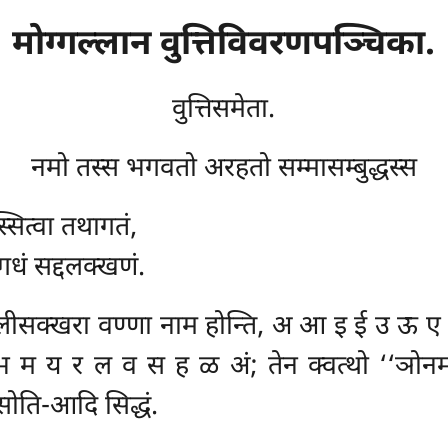
मोग्गल्लान
वुत्तिविवरणपञ्चिका.
वुत्तिसमेता.
नमो तस्स भगवतो अरहतो सम्मासम्बुद्धस्स
्सित्वा तथागतं,
गधं सद्दलक्खणं.
त्तालीसक्खरा वण्णा नाम होन्ति, अ आ इ ई 
 य र ल व स ह ळ अं; तेन क्वत्थो ‘‘ञोनम व
सोति-आदि सिद्धं.