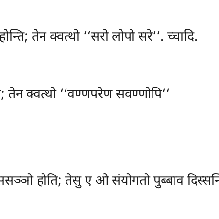
न्ति; तेन क्वत्थो ‘‘सरो लोपो सरे‘‘. च्चादि.
्ति; तेन क्वत्थो ‘‘वण्णपरेण सवण्णोपि‘‘
स्ससञ्ञो होति; तेसु ए ओ संयोगतो पुब्बाव दिस्सन्ति