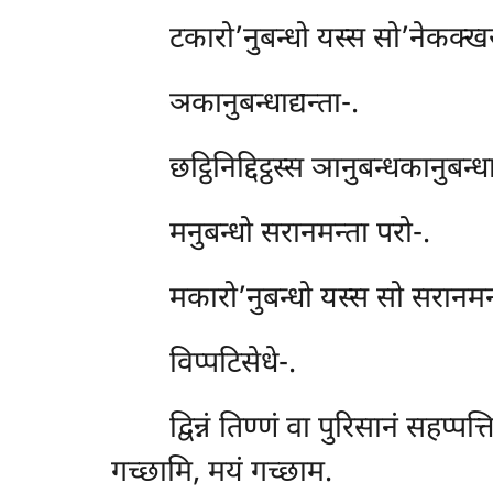
टकारो’नुबन्धो यस्स सो’नेकक्खरो
ञकानुबन्धाद्यन्ता-.
छट्ठिनिद्दिट्ठस्स ञानुबन्धकानुबन्
मनुबन्धो सरानमन्ता परो-.
मकारो’नुबन्धो यस्स सो सरानमन्त
विप्पटिसेधे-.
द्विन्नं तिण्णं वा पुरिसानं सहप
गच्छामि, मयं गच्छाम.