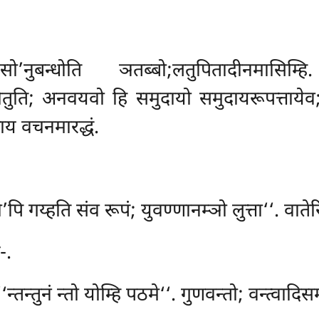
’नुबन्धोति ञतब्बो;लतुपितादीनमासिम्ह
ोतुति; अनवयवो हि समुदायो समुदायरूपत्ताये
ाय वचनमारद्धं.
पि गय्हति संव रूपं; युवण्णानम्ञो लुत्ता‘‘. वाते
-.
‘‘न्तन्तुनं न्तो योम्हि पठमे‘‘. गुणवन्तो; वन्त्वादिसम