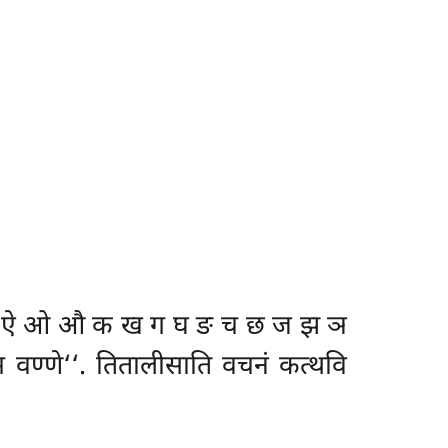
उ ऊ ए ऐ ओ औ क ख ग घ ङ च छ ज झ ञ
ण्णे‘‘. तितालीसाति वचनं कत्थवि