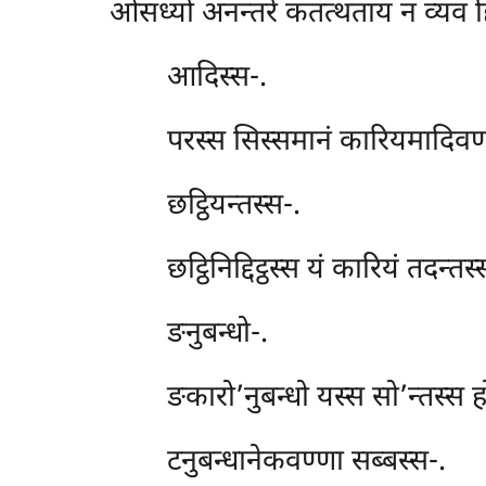
ओसध्यो अनन्तरे कतत्थताय न व्यव ह
आदिस्स-.
परस्स सिस्समानं कारियमादिवण्ण
छट्ठियन्तस्स-.
छट्ठिनिद्दिट्ठस्स यं कारियं तदन्त
ङनुबन्धो-.
ङकारो’नुबन्धो यस्स सो’न्तस्स ह
टनुबन्धानेकवण्णा सब्बस्स-.