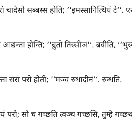
 चादेसो सब्बस्स होति; ‘‘इमस्सानित्थियं टे‘‘. एस
धा आद्यन्ता होन्ति; ‘‘ब्रुतो तिस्सीञ‘‘. ब्रवीति, ‘‘भ
ा सरा परो होती; ‘‘मञ्च रुधादीनं‘‘. रुन्धति.
्पत्तियं परो; सो च गच्छति त्वञ्च गच्छसि, तुम्हे 