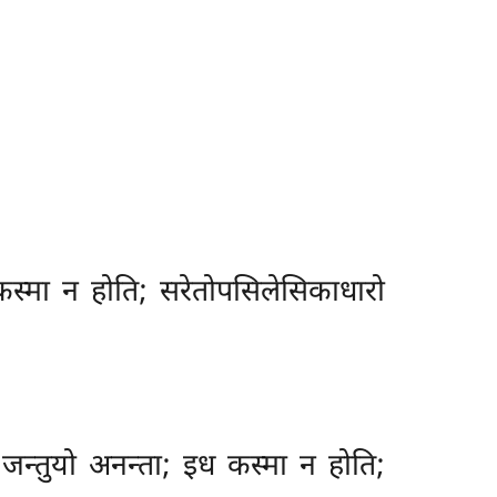
ीध कस्मा न होति; सरेतोपसिलेसिकाधारो
ि जन्तुयो अनन्ता; इध कस्मा न होति;