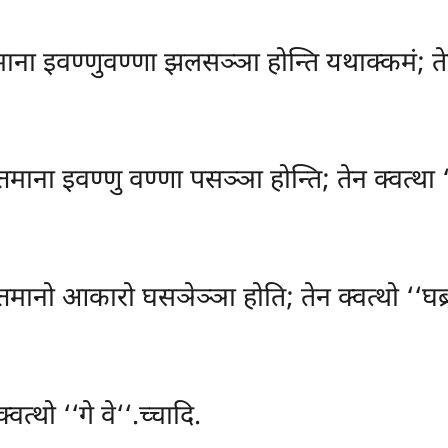
तमाना इवण्णुवण्णा झलसञ्ञा होन्ति यथाक्कमं; तेन
त्तमाना इवण्णु वण्णा पसञ्ञा होन्ति; तेन क्वत्था 
त्तमानो आकारो घसञेञ्ञा होति; तेन क्वत्थो ‘‘घब्रह
्थो ‘‘गे वे‘‘.च्चादि.