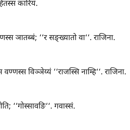
ितस्स कारियं.
स्स ञातब्बं; ‘‘र सङ्ख्यातो वा‘‘. राजिना.
स्स वण्णस्स विञ्ञेय्यं ‘‘राजस्सि नाम्हि‘‘. राजिना.
ोति; ‘‘गोस्सावङि‘‘. गवास्सं.