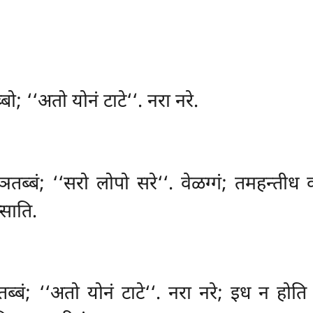
बो; ‘‘अतो योनं टाटे‘‘. नरा नरे.
ियं ञतब्बं; ‘‘सरो लोपो सरे‘‘. वेळग्गं; तमहन्त
्साति.
ञतब्बं; ‘‘अतो योनं टाटे‘‘. नरा नरे; इध न होत