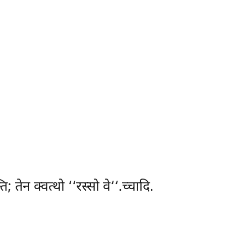
; तेन क्वत्थो ‘‘रस्सो वे‘‘.च्चादि.