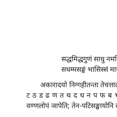
सद्धमिद्धगुणं साधु नमस
सधम्मसङ्घं भासिस्सं मा
अकारादयो
निग्गहीतन्ता तेच
ट ठ ड ढ ण त थ द ध न प फ ब भ म
वण्णलोपं ञापेति; तेन-पटिसङ्खायोनि 