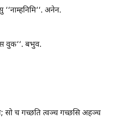
ु ‘‘नाम्हनिमि‘‘. अनेन.
ुस्स वुक‘‘. बभुव.
गच्छथ; सो च गच्छति त्वञ्च गच्छसि अहञ्च