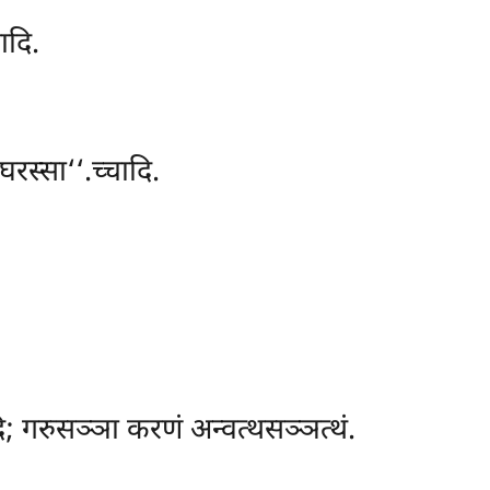
ादि.
रस्सा‘‘.च्चादि.
ादि; गरुसञ्ञा करणं अन्वत्थसञ्ञत्थं.