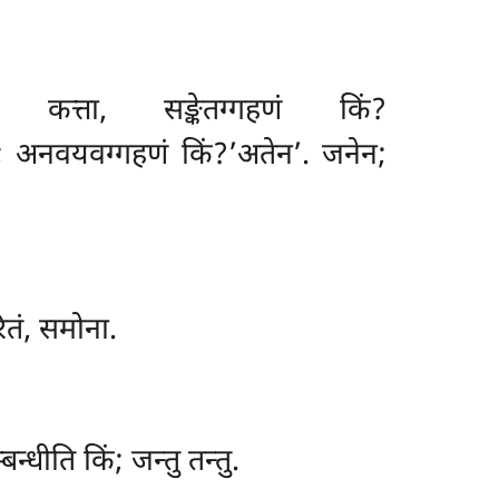
ि. कत्ता, सङ्केतग्गहणं किं?
व; अनवयवग्गहणं किं?’अतेन’. जनेन;
रितं, समोना.
्बन्धीति किं; जन्तु तन्तु.