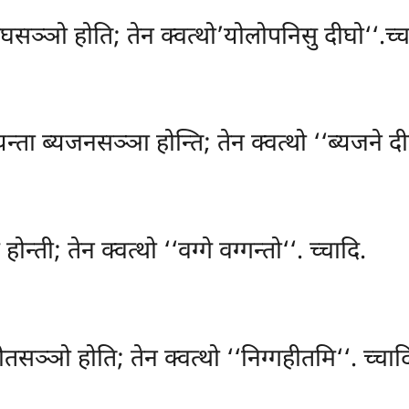
 दीघसञ्ञो होति; तेन क्वत्थो’योलोपनिसु दीघो‘‘.च्च
ता ब्यजनसञ्ञा होन्ति; तेन क्वत्थो ‘‘ब्यजने दीघ
्ती; तेन क्वत्थो ‘‘वग्गे वग्गन्तो‘‘. च्चादि.
्गहीतसञ्ञो होति; तेन क्वत्थो ‘‘निग्गहीतमि‘‘. च्च