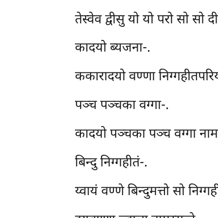
तेस्वेव द्वीसु यो यो परो सो सो
कादयो
ब्यजना-.
ककारादयो वण्णा निग्गहीतपरियन्
पञ्च पञ्चका वग्गा-.
कादयो पञ्चका पञ्च वग्गा नाम होन
बिन्दु निग्गहीतं-.
य्वायं वण्णे बिन्दुमत्तो सो निग