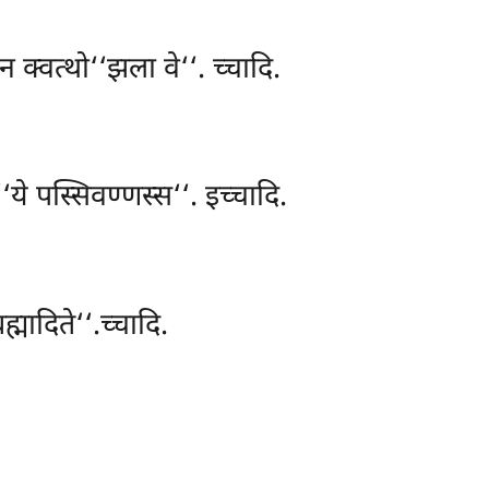
 क्वत्थो‘‘झला वे‘‘. च्चादि.
‘‘ये पस्सिवण्णस्स‘‘. इच्चादि.
्मादिते‘‘.च्चादि.