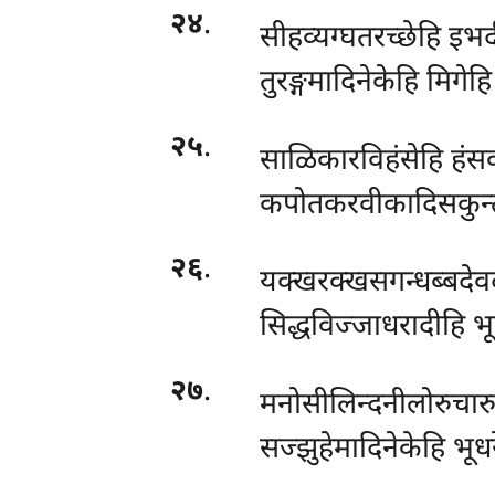
२४
.
सीहव्यग्घतरच्छेहि इ
तुरङ्गमादिनेकेहि मिगेह
२५
.
साळिकारविहंसेहि हंसक
कपोतकरवीकादिसकुन्ते
२६
.
यक्खरक्खसगन्धब्बदेव
सिद्धविज्जाधरादीहि भू
२७
.
मनोसीलिन्दनीलोरुचारु
सज्झुहेमादिनेकेहि भूधर