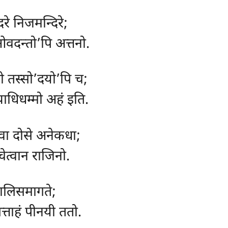
दरे निजमन्दिरे;
ओवदन्तो’पि अत्तनो.
खो तस्सो’दयो’पि च;
याधिधम्मो अहं इति.
स्वा दोसे अनेकधा;
ोचेत्वान राजिनो.
कालिसमागते;
ताहं पीनयी ततो.