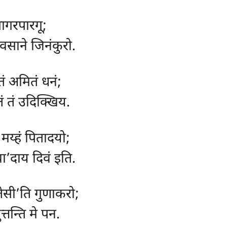
सागरपारगू;
वसाने जिनंकुरो.
तं अमितं धनं;
 तं उदिक्खिय.
मय्हं पितादयो;
ा’दाय दिवं इति.
तेसी’ति गुणाकरो;
त्तन्ति मे पन.