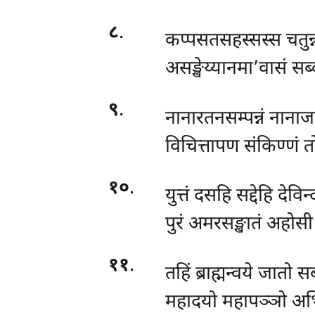
८
.
कप्पसतसहस्सस्स चतुन्न
असङ्खेय्यानमा’वासं सब
९
.
नानारतनसम्पन्नं नाना
विचित्तापण संकिण्णं त
१०
.
युत्तं दसहि सद्देहि देविन
पुरं अमरसङ्खातं अहोसी 
११
.
तहिं ब्राह्मन्वये जातो
महादयो महापञ्ञो अभ