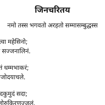
जिनचरितय
नमो तस्स भगवतो अरहतो सम्मासम्बुद्धस्स
ित्वा महेसिनो;
ं सज्जनालिनं.
तं धम्मभाकरं;
राजोदयाचले.
ादकुमुदं सदा;
िलोरुकिरणुज्जलं.