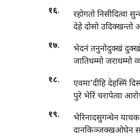
१६
.
रहोगतो निसीदित्वा सुन्
देहे दोसो उदिक्खन्तो 
१७
.
भेदनं तनुनोदुक्खं दुक्
जातिधम्मो जराधम्मो व्
१८
.
एवमा’दीहि देहस्मिं दि
पुरे भेरिं चरापेत्वा आर
१९
.
भेरिनादसुगन्धेन याच
दानकिञ्जक्खओघेन सत्