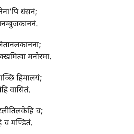
तेना’पि धंसनं;
तनम्बुजकाननं.
जलितानलकानना;
िक्खमित्वा मनोरमा.
गञ्छि हिमालयं;
ेहि वासितं.
टलीतिलकेहि च;
ि च मण्डितं.