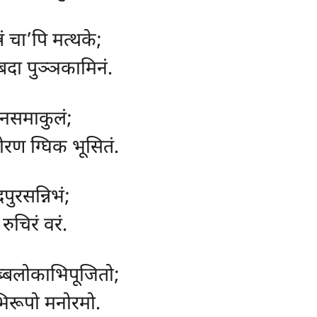
ं चा’पि मत्थके;
्बदा पुञ्ञकामिनं.
जनसमाकुलं;
ोरण ग्घिक भूसितं.
्दपुरसन्निभं;
रुचिरं वरं.
 सब्बलोकाभिपूजितो;
िरूपो मनोरमो.