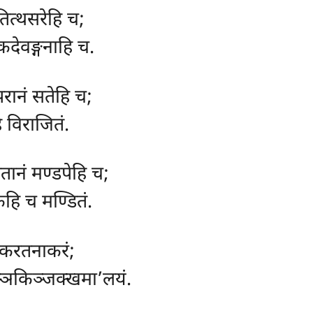
त्थसरेहि च;
कदेवङ्गनाहि च.
रानं सतेहि च;
ि विराजितं.
तानं मण्डपेहि च;
हि च मण्डितं.
ेकरतनाकरं;
ुञ्ञकिञ्जक्खमा’लयं.