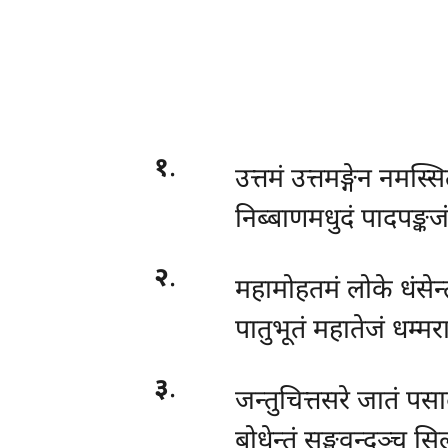
१
.
उत्तमं उत्तमङ्गेन नमस्स
निब्बाणमधुदं पादपङ्कज
२
.
महामोहतमं लोके धंसेन्
पातुभूतं महातेजं धम्म
३
.
जन्तुचित्तसरे जातं पस
बोधेन्तं सङ्घवन्दञ्च स