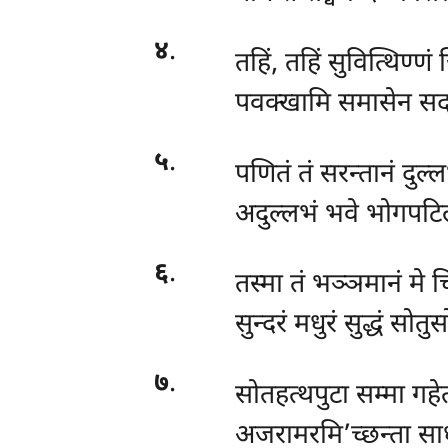
४
.
तहिं, तहिं सुवित्थिण्णं
पवक्खामि समासेन सदा
५
.
पणितं तं सरन्तानं दुल्
अदुल्लभं भवे भोगपटि
६
.
तस्मा तं भञ्ञमानं मे चि
सुन्दरं मधुरं सुद्धं सोत
७
.
सोतहत्थपुटा सम्मा गहेत्
अजरामरमि’च्छन्ता सा