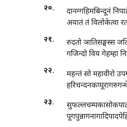
२०
.
दानग्गहिमबिन्दूनं निपा
अयातं तं विलोकेत्वा र
२१
.
रुदतो ञातिसङ्घस्स 
गजिन्दो विय गेहम्हा न
२२
.
महन्तं सो महावीरो उप
हरिचन्दनकप्पूरागरुगन्ध
२३
.
सुफल्लचम्पकासोकपा
पूगपुन्नागनागादिपादपेह