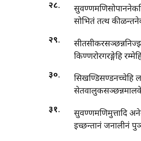
२८
.
सुवण्णमणिसोपाननेकति
सोभितं तत्थ कीळन्तने
२९
.
सीतसीकरसञ्छन्ननिज्झ
किण्णरोरगरङ्गेहि रम्मेह
३०
.
सिखण्डिसण्डनच्चेहि ल
सेतवालुकसञ्छन्नमालके
३१
.
सुवण्णमणिमुत्तादि अन
इच्छन्तानं जनालीनं प