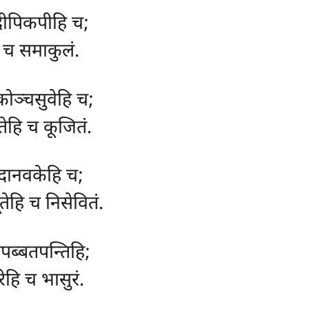
भदीपिकपीहि च;
ि च समाकुलं.
ोञ्चसुवेहि च;
हि च कूजितं.
दानवकेहि च;
तेहि च निसेवितं.
पब्बतपन्तिहि;
ेहि च भासुरं.