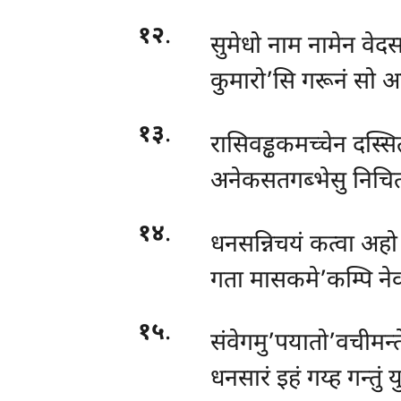
१२
.
सुमेधो नाम नामेन वेद
कुमारो’सि गरूनं सो अ
१३
.
रासिवड्ढकमच्चेन दस्सि
अनेकसतगब्भेसु निचितं
१४
.
धनसन्निचयं कत्वा अहो 
गता मासकमे’कम्पि नेव
१५
.
संवेगमु’पयातो’वचीमन्
धनसारं इहं गय्ह गन्तुं यु