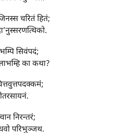
 जिनस्स चरितं हितं;
’नुस्सरणत्थिको.
लभम्पि सिवंपदं;
लाभम्हि का कथा?
त्तवुत्तपदक्कमं;
ुसोतरसायनं.
वान निरन्तरं;
धवो परिभुञ्जथ.