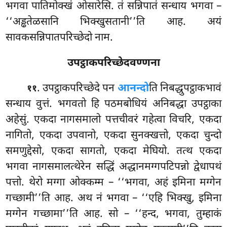
भगवा पातिमोक्खं ओसारेसि. तं सन्निपातं सन्धाय भगवा –
‘‘अड्ढतेळसानि भिक्खुसतानी’’ति आह. अयं
सावकसन्निपातपरिच्छेदो नाम.
उपट्ठाकपरिच्छेदवण्णना
. उपट्ठाकपरिच्छेदे
पन
आनन्दो
ति निबद्धुपट्ठाकभावं
११
सन्धाय वुत्तं. भगवतो हि पठमबोधियं अनिबद्धा उपट्ठाका
अहेसुं. एकदा नागसमालो पत्तचीवरं गहेत्वा विचरि, एकदा
नागितो, एकदा उपवानो, एकदा सुनक्खत्तो, एकदा चुन्दो
समणुद्देसो, एकदा सागतो
, एकदा मेघियो. तत्थ
एकदा
भगवा नागसमालत्थेरेन सद्धिं अद्धानमग्गपटिपन्नो द्वेधापथं
पत्तो. थेरो मग्गा ओक्कम्म – ‘‘भगवा, अहं इमिना मग्गेन
गच्छामी’’ति आह. अथ नं भगवा – ‘‘एहि भिक्खु, इमिना
मग्गेन गच्छामा’’ति आह. सो – ‘‘हन्द, भगवा, तुम्हाकं