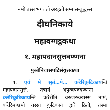
नमो तस्स भगवतो अरहतो सम्मासम्बुद्धस्स
दीघनिकाये
महावग्गट्ठकथा
१. महापदानसुत्तवण्णना
पुब्बेनिवासपटिसंयुत्तकथा
.
एवं
मे सुतं…पे… करेरिकुटिकाय
न्ति
१
महापदानसुत्तं. तत्रायं अपुब्बपदवण्णना –
करेरिकुटिकाय
न्ति करेरीति वरुणरुक्खस्स नामं,
करेरिमण्डपो तस्सा कुटिकाय द्वारे ठितो, तस्मा