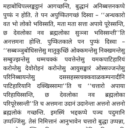
महाबोधिपल्लङ्कट्ठानं आगच्छन्ति, बुद्धानं अनिब्बत्तनकप्पे
पुप्फं न होति. ते पन अपुप्फितगच्छं दिस्वा – ‘‘अन्धकारो
वत भो लोको भविस्सति, मता मता सत्ता अपाये पूरेस्सन्ति,
छ देवलोका नव ब्रह्मलोका सुञ्ञा भविस्सन्ती’’ति
अनत्तमना होन्ति. पुप्फितकाले पन पुप्फं दिस्वा –
‘‘सब्बञ्ञुबोधिसत्तेसु मातुकुच्छिं ओक्कमन्तेसु निक्खमन्तेसु
सम्बुज्झन्तेसु धम्मचक्कं पवत्तेन्तेसु यमकपाटिहारियं
करोन्तेसु देवोरोहनं करोन्तेसु आयुसङ्खारं ओस्सज्जन्तेसु
परिनिब्बायन्तेसु दससहस्सचक्कवाळकम्पनादीनि
पाटिहारियानि दक्खिस्सामा’’ति च ‘‘चत्तारो अपाया
परिहायिस्सन्ति, छ देवलोका नव ब्रह्मलोका
परिपूरेस्सन्ती’’ति च अत्तमना उदानं उदानेन्ता अत्तनो अत्तनो
ब्रह्मलोकं गच्छन्ति. इमस्मिं भद्दकप्पे पञ्च पदुमानि
उप्पज्जिंसु. तेसं निमित्तानं आनुभावेन चत्तारो बुद्धा उप्पन्ना,