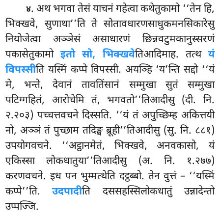
. अथ
भगवा तेसं याचनं गहेत्वा कथेतुकामो ‘‘तेन हि,
४
भिक्खवे, सुणाथा’’ति ते
सोतावधारणसाधुकमनसिकारेसु
नियोजेत्वा अञ्ञेसं असाधारणं छिन्नवटुमकानुस्सरणं
पकासेतुकामो
इतो सो, भिक्खवे
तिआदिमाह. तत्थ
यं
विपस्सी
ति यस्मिं कप्पे विपस्सी. अयञ्हि ‘य’न्ति सद्दो ‘‘यं
मे, भन्ते, देवानं तावतिंसानं सम्मुखा सुतं सम्मुखा
पटिग्गहितं, आरोचेमि तं, भगवतो’’तिआदीसु (दी. नि.
२.२०३) पच्चत्तवचने दिस्सति. ‘‘यं तं अपुच्छिम्ह अकित्तयी
नो, अञ्ञं तं पुच्छाम तदिङ्घ ब्रूही’’तिआदीसु (सु. नि. ८८१)
उपयोगवचने. ‘‘अट्ठानमेतं, भिक्खवे, अनवकासो, यं
एकिस्सा लोकधातुया’’तिआदीसु (अ. नि. १.२७७)
करणवचने. इध पन भुम्मत्थेति दट्ठब्बो. तेन वुत्तं – ‘‘यस्मिं
कप्पे’’ति.
उदपादी
ति दससहस्सिलोकधातुं उन्नादेन्तो
उप्पज्जि.