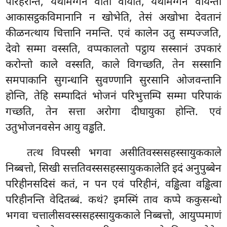
परिहरन्ति, यथामग्गेन वातो वायति, यथामग्गेन वायन्तो
आकासट्ठकविमानानि न खोभेति, तेसं अखोभा देवतानं
कीळनत्थाय चित्तानि नमन्ति. एवं कालेन उतु सम्पज्जति,
देवो सम्मा वस्सति, वप्पकालतो पट्ठाय सस्सानं उपकारं
करोन्तो काले वस्सति, काले विगच्छति, तेन सस्सानि
समपाकानि सुगन्धानि सुवण्णानि सुरसानि ओजवन्तानि
होन्ति, तेहि सम्पादितं भोजनं परिभुत्तम्पि सम्मा परिपाकं
गच्छति
, तेन सत्ता अरोगा दीघायुका होन्ति. एवं
उतुभोजनवसेन आयु वड्ढति.
तत्थ विपस्सी भगवा असीतिवस्ससहस्सायुककाले
निब्बत्तो, सिखी सत्ततिवस्ससहस्सायुककालेति इदं अनुपुब्बेन
परिहीनसदिसं कतं, न पन एवं परिहीनं, वड्ढित्वा वड्ढित्वा
परिहीनन्ति वेदितब्बं. कथं? इमस्मिं ताव कप्पे ककुसन्धो
भगवा चत्तालीसवस्ससहस्सायुककाले निब्बत्तो, आयुप्पमाणं