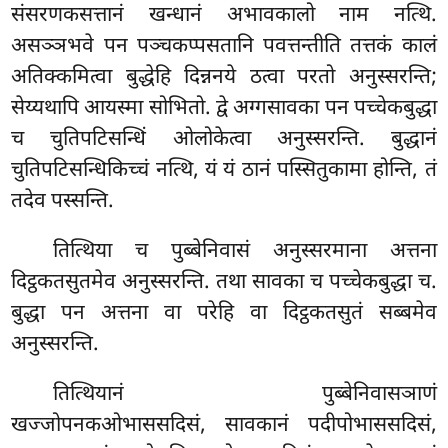
संसरणकसत्तानं खन्धानं अभावकालो नाम नत्थि.
असञ्ञभवे पन पञ्चकप्पसतानि पवत्तन्तीति तत्तकं कालं
अतिक्कमित्वा बुद्धेहि दिन्ननये ठत्वा परतो अनुस्सरन्ति;
सेय्यथापि आयस्मा सोभितो. द्वे अग्गसावका पन पच्चेकबुद्धा
च
चुतिपटिसन्धिं ओलोकेत्वा अनुस्सरन्ति. बुद्धानं
चुतिपटिसन्धिकिच्चं नत्थि, यं यं ठानं पस्सितुकामा होन्ति, तं
तदेव पस्सन्ति.
तित्थिया
च पुब्बेनिवासं अनुस्सरमाना अत्तना
दिट्ठकतसुतमेव अनुस्सरन्ति. तथा सावका च पच्चेकबुद्धा
च.
बुद्धा पन अत्तना वा परेहि वा दिट्ठकतसुतं सब्बमेव
अनुस्सरन्ति.
तित्थियानं पुब्बेनिवासञाणं
खज्जोपनकओभाससदिसं, सावकानं पदीपोभाससदिसं,