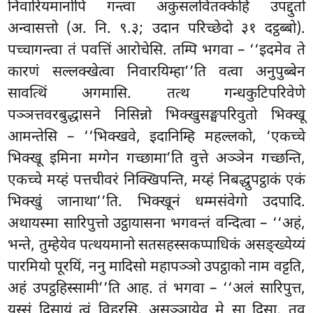
निवारियमानोपि गन्त्वा अकुसलवितक्केहि उपद्दुतो
अन्वासत्तो (अ. नि. ९.३; उदान परिच्छेदो ३१ दट्ठब्बो).
पच्चागन्त्वा तं पवत्तिं आरोचेसि. तम्पि भगवा – ‘‘इदमेव ते
कारणं सल्लक्खेत्वा निवारयिम्हा’’ति वत्वा अनुपुब्बेन
सावत्थिं अगमासि. तत्थ गन्धकुटिपरिवेणे
पञ्ञत्तवरबुद्धासने निसिन्नो भिक्खुसङ्घपरिवुतो भिक्खू
आमन्तेसि – ‘‘भिक्खवे, इदानिम्हि महल्लको, ‘एकच्चे
भिक्खू इमिना मग्गेन गच्छामा’ति वुत्ते अञ्ञेन गच्छन्ति,
एकच्चे मय्हं पत्तचीवरं निक्खिपन्ति, मय्हं निबद्धुपट्ठाकं एकं
भिक्खुं जानाथा’’ति. भिक्खूनं धम्मसंवेगो उदपादि.
अथायस्मा सारिपुत्तो उट्ठायासना भगवन्तं वन्दित्वा – ‘‘अहं
,
भन्ते, तुम्हेयेव पत्थयमानो सतसहस्सकप्पाधिकं असङ्ख्येय्यं
पारमियो पूरयिं, ननु मादिसो महापञ्ञो उपट्ठाको नाम वट्टति,
अहं उपट्ठहिस्सामी’’ति आह. तं भगवा – ‘‘अलं सारिपुत्त,
यस्सं
दिसायं त्वं विहरसि, असुञ्ञायेव मे सा दिसा, तव