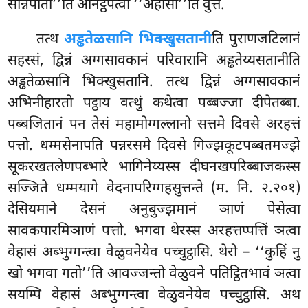
सन्निपातो’’ति अनिट्ठपेत्वा ‘‘अहोसी’’ति वुत्तं.
तत्थ
अड्ढतेळसानि भिक्खुसतानी
ति पुराणजटिलानं
सहस्सं, द्विन्नं अग्गसावकानं परिवारानि अड्ढतेय्यसतानीति
अड्ढतेळसानि भिक्खुसतानि. तत्थ द्विन्नं अग्गसावकानं
अभिनीहारतो पट्ठाय वत्थुं कथेत्वा पब्बज्जा दीपेतब्बा.
पब्बजितानं पन तेसं महामोग्गल्लानो सत्तमे दिवसे अरहत्तं
पत्तो. धम्मसेनापति पन्नरसमे दिवसे गिज्झकूटपब्बतमज्झे
सूकरखतलेणपब्भारे भागिनेय्यस्स दीघनखपरिब्बाजकस्स
सज्जिते धम्मयागे वेदनापरिग्गहसुत्तन्ते (म. नि. २.२०१)
देसियमाने देसनं अनुबुज्झमानं ञाणं पेसेत्वा
सावकपारमिञाणं पत्तो. भगवा थेरस्स अरहत्तप्पत्तिं ञत्वा
वेहासं अब्भुग्गन्त्वा वेळुवनेयेव पच्चुट्ठासि. थेरो – ‘‘कुहिं नु
खो भगवा गतो’’ति आवज्जन्तो वेळुवने पतिट्ठितभावं ञत्वा
सयम्पि वेहासं अब्भुग्गन्त्वा वेळुवनेयेव पच्चुट्ठासि. अथ