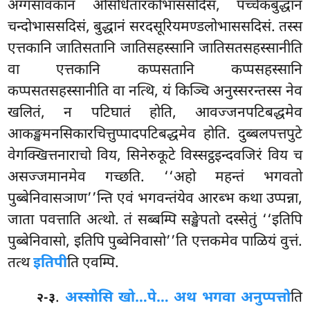
अग्गसावकानं ओसधितारकोभाससदिसं, पच्चेकबुद्धानं
चन्दोभाससदिसं, बुद्धानं सरदसूरियमण्डलोभाससदिसं. तस्स
एत्तकानि जातिसतानि जातिसहस्सानि जातिसतसहस्सानीति
वा एत्तकानि कप्पसतानि कप्पसहस्सानि
कप्पसतसहस्सानीति वा नत्थि, यं किञ्चि अनुस्सरन्तस्स नेव
खलितं, न पटिघातं होति, आवज्जनपटिबद्धमेव
आकङ्खमनसिकारचित्तुप्पादपटिबद्धमेव होति. दुब्बलपत्तपुटे
वेगक्खित्तनाराचो विय, सिनेरुकूटे विस्सट्ठइन्दवजिरं विय च
असज्जमानमेव गच्छति. ‘‘अहो महन्तं भगवतो
पुब्बेनिवासञाण’’न्ति एवं भगवन्तंयेव आरब्भ कथा उप्पन्ना,
जाता पवत्ताति अत्थो. तं सब्बम्पि सङ्खेपतो दस्सेतुं ‘‘इतिपि
पुब्बेनिवासो, इतिपि पुब्वेनिवासो’’ति एत्तकमेव पाळियं वुत्तं.
तत्थ
इतिपी
ति एवम्पि.
.
अस्सोसि खो…पे… अथ भगवा अनुप्पत्तो
ति
२-३