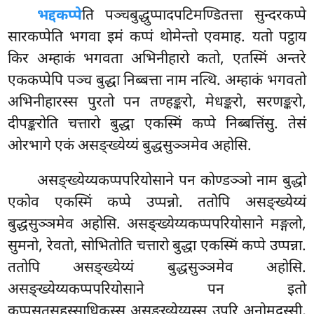
भद्दकप्पे
ति पञ्चबुद्धुप्पादपटिमण्डितत्ता सुन्दरकप्पे
सारकप्पेति भगवा इमं कप्पं थोमेन्तो एवमाह. यतो पट्ठाय
किर अम्हाकं भगवता अभिनीहारो कतो, एतस्मिं अन्तरे
एककप्पेपि पञ्च बुद्धा निब्बत्ता नाम नत्थि. अम्हाकं भगवतो
अभिनीहारस्स पुरतो पन तण्हङ्करो, मेधङ्करो, सरणङ्करो,
दीपङ्करोति चत्तारो बुद्धा एकस्मिं कप्पे निब्बत्तिंसु. तेसं
ओरभागे एकं असङ्ख्येय्यं बुद्धसुञ्ञमेव अहोसि.
असङ्ख्येय्यकप्पपरियोसाने पन कोण्डञ्ञो नाम बुद्धो
एकोव एकस्मिं कप्पे उप्पन्नो. ततोपि असङ्ख्येय्यं
बुद्धसुञ्ञमेव अहोसि. असङ्ख्येय्यकप्पपरियोसाने मङ्गलो,
सुमनो, रेवतो, सोभितोति चत्तारो बुद्धा एकस्मिं कप्पे उप्पन्ना
.
ततोपि असङ्ख्येय्यं बुद्धसुञ्ञमेव अहोसि.
असङ्ख्येय्यकप्पपरियोसाने पन इतो
कप्पसतसहस्साधिकस्स असङ्ख्येय्यस्स उपरि अनोमदस्सी,