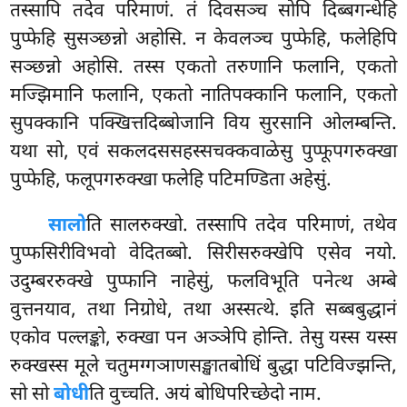
तस्सापि तदेव परिमाणं. तं दिवसञ्च सोपि दिब्बगन्धेहि
पुप्फेहि सुसञ्छन्नो अहोसि. न केवलञ्च पुप्फेहि, फलेहिपि
सञ्छन्नो अहोसि. तस्स एकतो तरुणानि फलानि, एकतो
मज्झिमानि फलानि, एकतो नातिपक्कानि फलानि, एकतो
सुपक्कानि पक्खित्तदिब्बोजानि विय सुरसानि ओलम्बन्ति.
यथा सो, एवं सकलदससहस्सचक्कवाळेसु
पुप्फूपगरुक्खा
पुप्फेहि, फलूपगरुक्खा फलेहि पटिमण्डिता अहेसुं.
सालो
ति सालरुक्खो. तस्सापि तदेव परिमाणं, तथेव
पुप्फसिरीविभवो वेदितब्बो. सिरीसरुक्खेपि एसेव नयो.
उदुम्बररुक्खे पुप्फानि
नाहेसुं, फलविभूति पनेत्थ अम्बे
वुत्तनयाव, तथा निग्रोधे, तथा अस्सत्थे. इति सब्बबुद्धानं
एकोव पल्लङ्को, रुक्खा पन अञ्ञेपि होन्ति. तेसु यस्स यस्स
रुक्खस्स मूले चतुमग्गञाणसङ्खातबोधिं बुद्धा पटिविज्झन्ति,
सो सो
बोधी
ति वुच्चति. अयं बोधिपरिच्छेदो नाम.