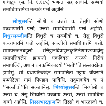
गाथाद्वयं (सं. नि. १.१८५) भणन्तो सद्दं सावेसि. सम्भवो
समाधिपारमिया मत्थकं पत्तो अहोसि.
सोणुत्तर
न्ति सोणो च उत्तरो च. तेसुपि सोणो
पञ्ञापारमिं पत्तो, उत्तरो समाधिपारमिं पत्तो अहोसि.
विधुरसञ्जीव
न्ति विधुरो च सञ्जीवो च. तेसु विधुरो
पञ्ञापारमिं पत्तो अहोसि, सञ्जीवो समाधिपारमिं पत्तो.
समापज्जनबहुलो रत्तिट्ठानदिवाट्ठानकुटिलेणमण्डपादीसु
समापत्तिबलेन झायन्तो एकदिवसं अरञ्ञे निरोधं
समापज्जि, अथ नं वनकम्मिकादयो ‘‘मतो’’ति सल्लक्खेत्वा
झापेसुं. सो यथापरिच्छेदेन समापत्तितो उट्ठाय चीवरानि
पप्फोटेत्वा गामं पिण्डाय पाविसि. तदुपादायेव च नं
‘‘सञ्जीवो’’ति सञ्जानिंसु.
भिय्योसुत्तर
न्ति भिय्योसो च
उत्तरो च. तेसु भिय्योसो पञ्ञाय उत्तरो, उत्तरो समाधिना
अग्गो अहोसि.
तिस्सभारद्वाज
न्ति तिस्सो च भारद्वाजो च
.