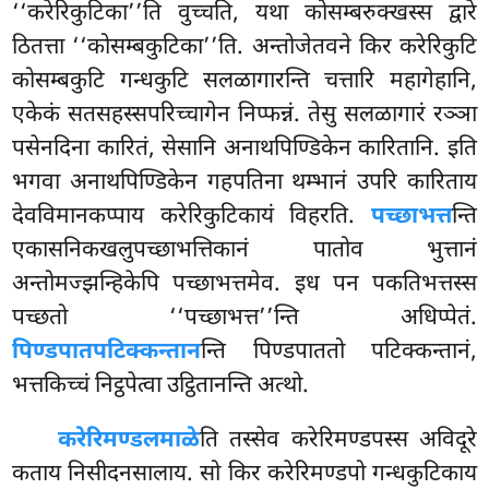
‘‘करेरिकुटिका’’ति वुच्चति, यथा कोसम्बरुक्खस्स द्वारे
ठितत्ता ‘‘कोसम्बकुटिका’’ति. अन्तोजेतवने किर करेरिकुटि
कोसम्बकुटि गन्धकुटि सलळागारन्ति चत्तारि महागेहानि,
एकेकं सतसहस्सपरिच्चागेन निप्फन्नं. तेसु सलळागारं रञ्ञा
पसेनदिना कारितं, सेसानि अनाथपिण्डिकेन कारितानि. इति
भगवा अनाथपिण्डिकेन गहपतिना थम्भानं उपरि कारिताय
देवविमानकप्पाय करेरिकुटिकायं विहरति
.
पच्छाभत्त
न्ति
एकासनिकखलुपच्छाभत्तिकानं पातोव भुत्तानं
अन्तोमज्झन्हिकेपि पच्छाभत्तमेव. इध पन पकतिभत्तस्स
पच्छतो ‘‘पच्छाभत्त’’न्ति अधिप्पेतं.
पिण्डपातपटिक्कन्तान
न्ति पिण्डपाततो पटिक्कन्तानं,
भत्तकिच्चं निट्ठपेत्वा उट्ठितानन्ति अत्थो.
करेरिमण्डलमाळे
ति तस्सेव करेरिमण्डपस्स अविदूरे
कताय निसीदनसालाय. सो किर करेरिमण्डपो गन्धकुटिकाय