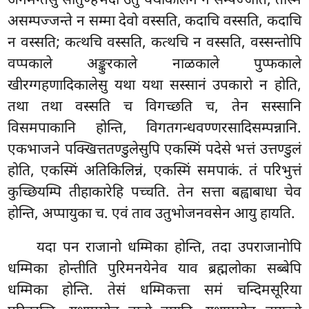
अनमन्तेसु
सीतुण्हभेदो उतु यथाकालेन न सम्पज्जति, तस्मिं
असम्पज्जन्ते न सम्मा देवो वस्सति, कदाचि वस्सति, कदाचि
न वस्सति; कत्थचि वस्सति, कत्थचि न वस्सति, वस्सन्तोपि
वप्पकाले अङ्कुरकाले नाळकाले पुप्फकाले
खीरग्गहणादिकालेसु यथा यथा सस्सानं उपकारो न होति,
तथा तथा वस्सति च विगच्छति च, तेन सस्सानि
विसमपाकानि होन्ति, विगतगन्धवण्णरसादिसम्पन्नानि.
एकभाजने पक्खित्ततण्डुलेसुपि एकस्मिं पदेसे भत्तं उत्तण्डुलं
होति, एकस्मिं अतिकिलिन्नं, एकस्मिं समपाकं. तं परिभुत्तं
कुच्छियम्पि तीहाकारेहि पच्चति. तेन सत्ता बह्वाबाधा चेव
होन्ति, अप्पायुका च. एवं ताव उतुभोजनवसेन आयु हायति.
यदा
पन राजानो धम्मिका होन्ति, तदा उपराजानोपि
धम्मिका होन्तीति पुरिमनयेनेव याव ब्रह्मलोका सब्बेपि
धम्मिका होन्ति. तेसं धम्मिकत्ता समं चन्दिमसूरिया