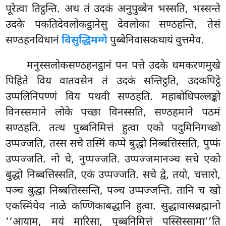
पूरेत्वा तिट्ठन्ति. अथ तं उदकं अनुपुब्बेन भस्सति, भस्सन्ते
उदके पकतिदेवलोकट्ठानेसु देवलोका सण्ठहन्ति, तेसं
सण्ठहनविधानं
विसुद्धिमग्गे
पुब्बेनिवासकथायं वुत्तमेव.
मनुस्सलोकसण्ठहनट्ठानं पन पत्ते उदके धमकरणमुखे
पिहिते विय वातवसेन तं उदकं सन्तिट्ठति, उदकपिट्ठे
उप्पलिनिपण्णं विय पथवी सण्ठहति. महाबोधिपल्लङ्को
विनस्समाने लोके पच्छा विनस्सति, सण्ठहमाने पठमं
सण्ठहति. तत्थ पुब्बनिमित्तं हुत्वा एको पदुमिनिगच्छो
उप्पज्जति, तस्स सचे तस्मिं कप्पे बुद्धो निब्बत्तिस्सति, पुप्फं
उप्पज्जति. नो चे, नुप्पज्जति. उप्पज्जमानञ्च सचे एको
बुद्धो निब्बत्तिस्सति, एकं उप्पज्जति. सचे द्वे, तयो, चत्तारो,
पञ्च बुद्धा निब्बत्तिस्सन्ति, पञ्च उप्पज्जन्ति. तानि च खो
एकस्मिंयेव नाळे कण्णिकाबद्धानि हुत्वा. सुद्धावासब्रह्मानो
‘‘आयाम
, मयं मारिसा, पुब्बनिमित्तं पस्सिस्सामा’’ति