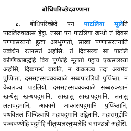
बोधिपरिच्छेदवण्णना
. बोधिपरिच्छेदे
पन
पाटलिया मूले
ति
८
पाटलिरुक्खस्स हेट्ठा. तस्सा पन पाटलिया खन्धो तं दिवसं
पण्णासरतनो हुत्वा अब्भुग्गतो, साखा पण्णासरतनाति
उब्बेधेन रतनसतं अहोसि. तं दिवसञ्च सा पाटलि
कण्णिकाबद्धेहि विय पुप्फेहि मूलतो पट्ठाय एकसञ्छन्ना
अहोसि, दिब्बगन्धं वायति. न केवलञ्च तदा अयमेव
पुप्फिता, दससहस्सचक्कवाळे सब्बपाटलियो पुप्फिता. न
केवलञ्च पाटलियो, दससहस्सचक्कवाळे सब्बरुक्खानं
खन्धेसु खन्धपदुमानि, साखासु साखापदुमानि, लतासु
लतापदुमानि, आकासे आकासपदुमानि पुप्फितानि,
पथवितलं
भिन्दित्वापि महापदुमानि उट्ठितानि. महासमुद्दोपि
पञ्चवण्णेहि पदुमेहि नीलुप्पलरत्तुप्पलेहि च सञ्छन्नो अहोसि.