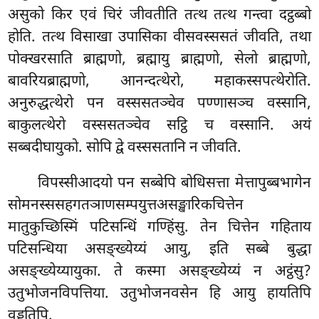
असुको किर एवं चिरं जीवतीति तत्थ तत्थ गन्त्वा दट्ठब्बो
होति. तत्थ विसाखा उपासिका वीसवस्ससतं जीवति, तथा
पोक्खरसाति ब्राह्मणो, ब्रह्मायु ब्राह्मणो, सेलो ब्राह्मणो,
बावरियब्राह्मणो, आनन्दत्थेरो, महाकस्सपत्थेरोति.
अनुरुद्धत्थेरो पन वस्ससतञ्चेव पण्णासञ्च वस्सानि,
बाकुलत्थेरो वस्ससतञ्चेव सट्ठि च वस्सानि. अयं
सब्बदीघायुको. सोपि द्वे वस्ससतानि न जीवति.
विपस्सीआदयो
पन सब्बेपि बोधिसत्ता मेत्तापुब्बभागेन
सोमनस्ससहगतञाणसम्पयुत्तअसङ्खारिकचित्तेन
मातुकुच्छिस्मिं पटिसन्धिं गण्हिंसु. तेन चित्तेन गहिताय
पटिसन्धिया असङ्ख्येय्यं आयु, इति सब्बे बुद्धा
असङ्ख्येय्यायुका. ते कस्मा असङ्ख्येय्यं न अट्ठंसु?
उतुभोजनविपत्तिया. उतुभोजनवसेन हि आयु हायतिपि
वड्ढतिपि.