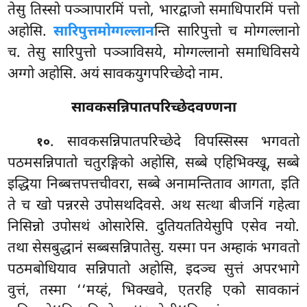
तेसु तिस्सो पञ्ञापारमिं पत्तो, भारद्वाजो समाधिपारमिं पत्तो
अहोसि
.
सारिपुत्तमोग्गल्लान
न्ति सारिपुत्तो च मोग्गल्लानो
च. तेसु सारिपुत्तो पञ्ञाविसये, मोग्गल्लानो समाधिविसये
अग्गो अहोसि. अयं सावकयुगपरिच्छेदो नाम.
सावकसन्निपातपरिच्छेदवण्णना
. सावकसन्निपातपरिच्छेदे
विपस्सिस्स भगवतो
१०
पठमसन्निपातो चतुरङ्गिको अहोसि, सब्बे एहिभिक्खू, सब्बे
इद्धिया निब्बत्तपत्तचीवरा, सब्बे अनामन्तिताव आगता, इति
ते च खो पन्नरसे उपोसथदिवसे. अथ सत्था बीजनिं गहेत्वा
निसिन्नो उपोसथं ओसारेसि. दुतियततियेसुपि एसेव नयो.
तथा सेसबुद्धानं सब्बसन्निपातेसु. यस्मा पन अम्हाकं भगवतो
पठमबोधियाव सन्निपातो अहोसि, इदञ्च सुत्तं अपरभागे
वुत्तं, तस्मा ‘‘मय्हं, भिक्खवे, एतरहि एको सावकानं