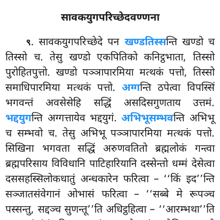
सावकयुगपरिच्छेदवण्णना
. सावकयुगपरिच्छेदे पन
खण्डतिस्स
न्ति खण्डो च
९
तिस्सो च. तेसु खण्डो एकपितिको कनिट्ठभाता, तिस्सो
पुरोहितपुत्तो
. खण्डो पञ्ञापारमिया मत्थकं पत्तो, तिस्सो
समाधिपारमिया मत्थकं पत्तो.
अग्ग
न्ति ठपेत्वा विपस्सिं
भगवन्तं अवसेसेहि सद्धिं असदिसगुणताय उत्तमं.
भद्दयुग
न्ति अग्गत्तायेव भद्दयुगं.
अभिभूसम्भव
न्ति अभिभू
च सम्भवो च. तेसु अभिभू पञ्ञापारमिया मत्थकं पत्तो.
सिखिना भगवता सद्धिं अरुणवतितो ब्रह्मलोकं गन्त्वा
ब्रह्मपरिसाय विविधानि पाटिहारियानि दस्सेन्तो धम्मं देसेत्वा
दससहस्सिलोकधातुं अन्धकारेन फरित्वा – ‘‘किं इद’’न्ति
सञ्जातसंवेगानं ओभासं फरित्वा – ‘‘सब्बे मे रूपञ्च
पस्सन्तु, सद्दञ्च सुणन्तू’’ति अधिट्ठहित्वा – ‘‘आरम्भथा’’ति