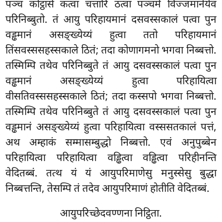
पञ्च कोट्ठासे कत्वा चत्तारि ठत्वा पञ्चमे विज्जमानेयेव
परिनिब्बुतो. तं आयु परिहायमानं दसवस्सकालं पत्वा पुन
वड्ढमानं असङ्ख्येय्यं हुत्वा ततो परिहायमानं
तिंसवस्ससहस्सकाले ठितं; तदा कोणागमनो भगवा निब्बत्तो.
तस्मिम्पि तथेव परिनिब्बुते तं आयु दसवस्सकालं पत्वा पुन
वड्ढमानं असङ्ख्येय्यं हुत्वा परिहायित्वा
वीसतिवस्ससहस्सकाले ठितं; तदा कस्सपो भगवा निब्बत्तो.
तस्मिम्पि तथेव परिनिब्बुते तं आयु दसवस्सकालं पत्वा पुन
वड्ढमानं असङ्ख्येय्यं हुत्वा परिहायित्वा वस्ससतकालं पत्तं,
अथ अम्हाकं सम्मासम्बुद्धो निब्बत्तो. एवं अनुपुब्बेन
परिहायित्वा परिहायित्वा वड्ढित्वा वड्ढित्वा परिहीनन्ति
वेदितब्बं. तत्थ यं यं आयुपरिमाणेसु
मनुस्सेसु बुद्धा
निब्बत्तन्ति, तेसम्पि तं तदेव आयुपरिमाणं होतीति वेदितब्बं.
आयुपरिच्छेदवण्णना निट्ठिता.