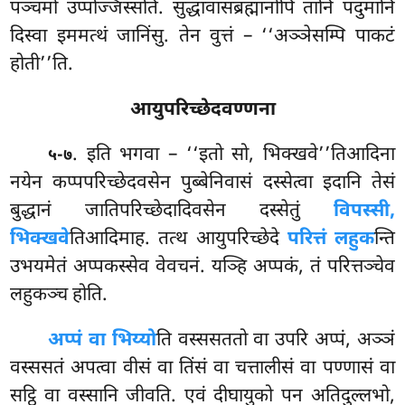
पञ्चमो उप्पज्जिस्सति. सुद्धावासब्रह्मानोपि
तानि पदुमानि
दिस्वा इममत्थं जानिंसु. तेन वुत्तं – ‘‘अञ्ञेसम्पि पाकटं
होती’’ति.
आयुपरिच्छेदवण्णना
. इति
भगवा – ‘‘इतो सो, भिक्खवे’’तिआदिना
५-७
नयेन कप्पपरिच्छेदवसेन पुब्बेनिवासं दस्सेत्वा इदानि तेसं
बुद्धानं जातिपरिच्छेदादिवसेन दस्सेतुं
विपस्सी,
भिक्खवे
तिआदिमाह. तत्थ आयुपरिच्छेदे
परित्तं लहुक
न्ति
उभयमेतं अप्पकस्सेव वेवचनं. यञ्हि अप्पकं, तं परित्तञ्चेव
लहुकञ्च होति.
अप्पं वा भिय्यो
ति वस्ससततो वा उपरि अप्पं, अञ्ञं
वस्ससतं अपत्वा वीसं वा तिंसं वा चत्तालीसं वा पण्णासं वा
सट्ठि वा वस्सानि जीवति. एवं दीघायुको पन अतिदुल्लभो,