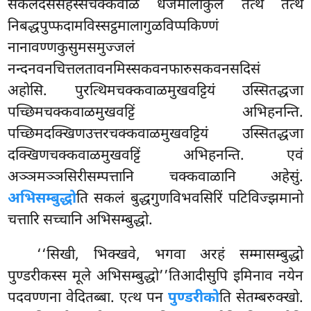
सकलदससहस्सचक्कवाळं धजमालाकुलं तत्थ तत्थ
निबद्धपुप्फदामविस्सट्ठमालागुळविप्पकिण्णं
नानावण्णकुसुमसमुज्जलं
नन्दनवनचित्तलतावनमिस्सकवनफारुसकवनसदिसं
अहोसि. पुरत्थिमचक्कवाळमुखवट्टियं उस्सितद्धजा
पच्छिमचक्कवाळमुखवट्टिं अभिहनन्ति.
पच्छिमदक्खिणउत्तरचक्कवाळमुखवट्टियं उस्सितद्धजा
दक्खिणचक्कवाळमुखवट्टिं अभिहनन्ति. एवं
अञ्ञमञ्ञसिरीसम्पत्तानि चक्कवाळानि अहेसुं.
अभिसम्बुद्धो
ति सकलं बुद्धगुणविभवसिरिं पटिविज्झमानो
चत्तारि सच्चानि अभिसम्बुद्धो.
‘‘सिखी, भिक्खवे, भगवा अरहं सम्मासम्बुद्धो
पुण्डरीकस्स मूले अभिसम्बुद्धो’’तिआदीसुपि इमिनाव नयेन
पदवण्णना वेदितब्बा. एत्थ पन
पुण्डरीको
ति सेतम्बरुक्खो.