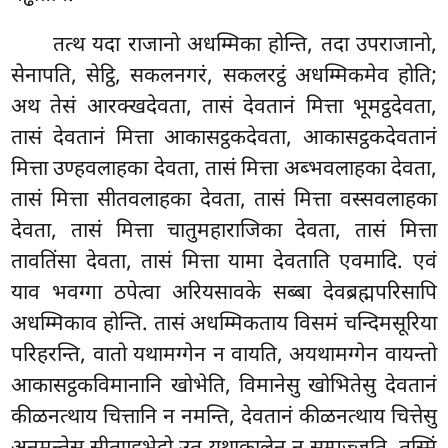
तत्थ यदा राजानो अधम्मिका होन्ति, तदा उपराजानो,
सेनापति, सेट्ठि, सकलनगरं, सकलरट्ठं अधम्मिकमेव होति;
अथ तेसं आरक्खदेवता, तासं देवतानं मित्ता भूमट्ठदेवता,
तासं देवतानं मित्ता आकासट्ठकदेवता, आकासट्ठकदेवतानं
मित्ता उण्हवलाहका देवता, तासं मित्ता अब्भवलाहका देवता,
तासं मित्ता सीतवलाहका देवता, तासं मित्ता वस्सवलाहका
देवता, तासं मित्ता चातुमहाराजिका
देवता, तासं मित्ता
तावतिंसा देवता, तासं मित्ता यामा देवताति एवमादि. एवं
याव भवग्गा ठपेत्वा अरियसावके सब्बा देवब्रह्मपरिसापि
अधम्मिकाव होन्ति. तासं अधम्मिकताय विसमं चन्दिमसूरिया
परिहरन्ति, वातो यथामग्गेन न वायति, अयथामग्गेन वायन्तो
आकासट्ठकविमानानि खोभेति, विमानेसु खोभितेसु देवतानं
कीळनत्थाय चित्तानि न नमन्ति, देवतानं कीळनत्थाय चित्तेसु