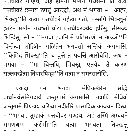
पत्तचीवरं गण्हथ, अहं इमिना मग्गेन गच्छामी’’ति वत्वा
पत्तचीवरं छमायं ठपेतुं आरद्धो. अथ नं भगवा – ‘‘आहर,
भिक्खू’’ति वत्वा पत्तचीवरं गहेत्वा गतो. तस्सपि भिक्खुनो
इतरेन मग्गेन गच्छतो चोरा पत्तचीवरञ्चेव हरिंसु, सीसञ्च
भिन्दिंसु. सो – ‘‘भगवा इदानि मे पटिसरणं, न अञ्ञो’’ति
चिन्तेत्वा लोहितेन गळितेन भगवतो सन्तिकं अगमासि.
‘‘किमिदं भिक्खू’’ति च वुत्ते तं पवत्तिं आरोचेसि. अथ नं
भगवा – ‘‘मा चिन्तयि, भिक्खु, एतंयेव ते कारणं
सल्लक्खेत्वा निवारयिम्हा’’ति वत्वा नं समस्सासेसि.
एकदा पन भगवा मेघियत्थेरेन सद्धिं
पाचीनवंसमिगदाये जन्तुगामं अगमासि. तत्रापि मेघियो
जन्तुगामे पिण्डाय चरित्वा नदीतीरे पासादिकं अम्बवनं दिस्वा
– ‘‘भगवा, तुम्हाकं पत्तचीवरं गण्हथ, अहं तस्मिं अम्बवने
समणधम्मं करोमी’’ति वत्वा भगवता तिक्खत्तुं