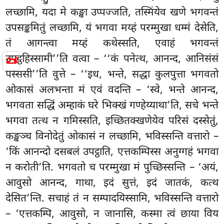
लच्छामि, यदा मे कङ्खा उप्पज्जति, तस्मिंयेव खणे भगवन्तं
उपसङ्कमितुं लच्छामि, यं भगवा मय्हं परम्मुखा धम्मं देसेति,
तं आगन्त्वा मय्हं कथेस्सति, एवाहं भगवन्तं
📜
उपट्ठहिस्सामी’’ति वत्वा – ‘‘कं पनेत्थ, आनन्द, आनिसंसं
पस्ससी’’ति
वुत्ते – ‘‘इध, भन्ते, सद्धा कुलपुत्ता भगवतो
ओकासं अलभन्ता मं एवं वदन्ति – ‘स्वे, भन्ते आनन्द,
भगवता सद्धिं अम्हाकं घरे भिक्खं गण्हेय्याथा’ति, सचे भन्ते
भगवा तत्थ न गमिस्सति, इच्छितक्खणेयेव परिसं दस्सेतुं,
कङ्खञ्च विनोदेतुं ओकासं न लच्छामि, भविस्सन्ति वत्तारो –
‘किं आनन्दो दसबलं उपट्ठाति, एत्तकम्पिस्स अनुग्गहं भगवा
न करोती’ति. भगवतो च परम्मुखा मं पुच्छिस्सन्ति – ‘अयं,
आवुसो आनन्द, गाथा, इदं सुत्तं, इदं जातकं, कत्थ
देसित’न्ति. सचाहं तं न सम्पादयिस्सामि, भविस्सन्ति वत्तारो
– ‘एत्तकम्पि, आवुसो, न जानासि, कस्मा त्वं छाया विय