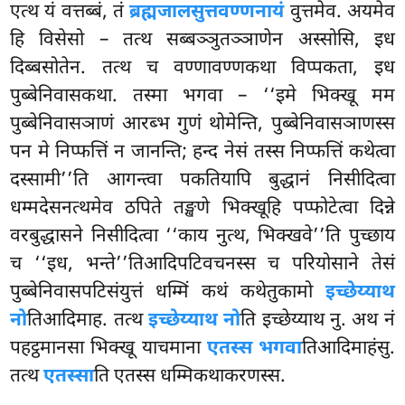
एत्थ यं वत्तब्बं, तं
ब्रह्मजालसुत्तवण्णनायं
वुत्तमेव. अयमेव
हि विसेसो – तत्थ सब्बञ्ञुतञ्ञाणेन अस्सोसि, इध
दिब्बसोतेन. तत्थ च वण्णावण्णकथा विप्पकता, इध
पुब्बेनिवासकथा. तस्मा भगवा – ‘‘इमे भिक्खू मम
पुब्बेनिवासञाणं आरब्भ गुणं थोमेन्ति, पुब्बेनिवासञाणस्स
पन मे निप्फत्तिं न जानन्ति; हन्द नेसं तस्स निप्फत्तिं कथेत्वा
दस्सामी’’ति आगन्त्वा पकतियापि बुद्धानं निसीदित्वा
धम्मदेसनत्थमेव ठपिते तङ्खणे भिक्खूहि पप्फोटेत्वा दिन्ने
वरबुद्धासने निसीदित्वा ‘‘काय नुत्थ, भिक्खवे’’ति पुच्छाय
च ‘‘इध
, भन्ते’’तिआदिपटिवचनस्स च परियोसाने तेसं
पुब्बेनिवासपटिसंयुत्तं धम्मिं कथं कथेतुकामो
इच्छेय्याथ
नो
तिआदिमाह. तत्थ
इच्छेय्याथ नो
ति इच्छेय्याथ नु. अथ नं
पहट्ठमानसा भिक्खू याचमाना
एतस्स भगवा
तिआदिमाहंसु.
तत्थ
एतस्सा
ति एतस्स धम्मिकथाकरणस्स.