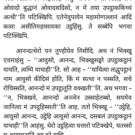
ओवादो बुद्धानं ओवादसदिसो, न मे तया उपट्ठाककिच्चं
अत्थी’’ति पटिक्खिपि. एतेनेवुपायेन महामोग्गल्लानं आदिं
कत्वा असीतिमहासावका उट्ठहिंसु. ते सब्बेपि भगवा
पटिक्खिपि.
आनन्दत्थेरो पन तुण्हीयेव निसीदि. अथ नं भिक्खू
एवमाहंसु – ‘‘आवुसो, आनन्द, भिक्खुसङ्घो उपट्ठाकट्ठानं
याचति, त्वम्पि याचाही’’ति. सो आह – ‘‘याचित्वा लद्धुपट्ठानं
नाम आवुसो कीदिसं होति, किं मं सत्था न पस्सति, सचे
रोचिस्सति, आनन्दो मं उपट्ठातूति वक्खती’’ति. अथ भगवा –
‘‘न, भिक्खवे, आनन्दो अञ्ञेन उस्साहेतब्बो, सयमेव
जानित्वा मं उपट्ठहिस्सती’’ति आह. ततो भिक्खू – ‘‘उट्ठेहि,
आवुसो आनन्द, उट्ठेहि आवुसो आनन्द, दसबलं उपट्ठाकट्ठानं
याचाही’’ति आहंसु. थेरो उट्ठहित्वा चत्तारो पटिक्खेपे, चतस्सो