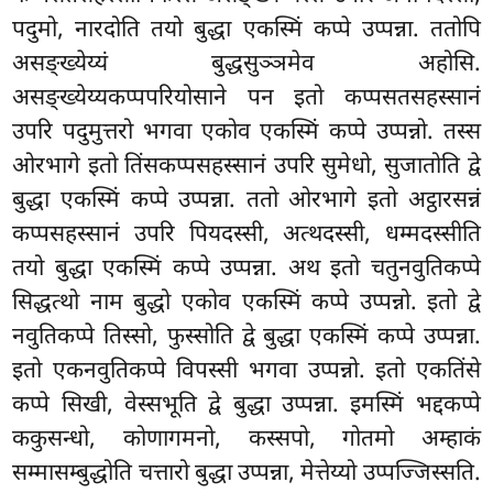
पदुमो, नारदोति तयो बुद्धा एकस्मिं कप्पे उप्पन्ना. ततोपि
असङ्ख्येय्यं बुद्धसुञ्ञमेव अहोसि.
असङ्ख्येय्यकप्पपरियोसाने पन इतो कप्पसतसहस्सानं
उपरि पदुमुत्तरो भगवा एकोव एकस्मिं कप्पे उप्पन्नो. तस्स
ओरभागे इतो तिंसकप्पसहस्सानं उपरि सुमेधो, सुजातोति द्वे
बुद्धा एकस्मिं कप्पे उप्पन्ना. ततो ओरभागे इतो अट्ठारसन्नं
कप्पसहस्सानं उपरि पियदस्सी, अत्थदस्सी, धम्मदस्सीति
तयो बुद्धा
एकस्मिं कप्पे उप्पन्ना. अथ इतो चतुनवुतिकप्पे
सिद्धत्थो नाम बुद्धो एकोव एकस्मिं कप्पे उप्पन्नो. इतो द्वे
नवुतिकप्पे तिस्सो, फुस्सोति द्वे बुद्धा एकस्मिं कप्पे उप्पन्ना.
इतो एकनवुतिकप्पे विपस्सी भगवा उप्पन्नो. इतो एकतिंसे
कप्पे सिखी, वेस्सभूति द्वे बुद्धा उप्पन्ना. इमस्मिं भद्दकप्पे
ककुसन्धो, कोणागमनो, कस्सपो, गोतमो अम्हाकं
सम्मासम्बुद्धोति चत्तारो बुद्धा उप्पन्ना, मेत्तेय्यो उप्पज्जिस्सति.