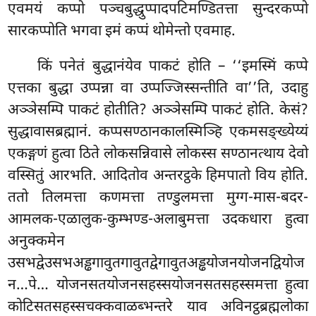
एवमयं कप्पो पञ्चबुद्धुप्पादपटिमण्डितत्ता सुन्दरकप्पो
सारकप्पोति भगवा इमं कप्पं थोमेन्तो एवमाह.
किं
पनेतं बुद्धानंयेव पाकटं होति – ‘‘इमस्मिं कप्पे
एत्तका बुद्धा उप्पन्ना वा उप्पज्जिस्सन्तीति वा’’ति, उदाहु
अञ्ञेसम्पि पाकटं होतीति? अञ्ञेसम्पि पाकटं होति. केसं?
सुद्धावासब्रह्मानं. कप्पसण्ठानकालस्मिञ्हि एकमसङ्ख्येय्यं
एकङ्गणं हुत्वा ठिते लोकसन्निवासे लोकस्स सण्ठानत्थाय देवो
वस्सितुं आरभति. आदितोव अन्तरट्ठके हिमपातो विय होति.
ततो तिलमत्ता कणमत्ता तण्डुलमत्ता मुग्ग-मास-बदर-
आमलक-एळालुक-कुम्भण्ड-अलाबुमत्ता उदकधारा हुत्वा
अनुक्कमेन
उसभद्वेउसभअड्ढगावुतगावुतद्वेगावुतअड्ढयोजनयोजनद्वियोज
न…पे… योजनसतयोजनसहस्सयोजनसतसहस्समत्ता
हुत्वा
कोटिसतसहस्सचक्कवाळब्भन्तरे याव अविनट्ठब्रह्मलोका