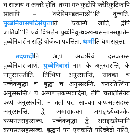
च सालाय च
अन्तरे होति, तस्मा गन्धकुटीपि करेरिकुटिकापि
सालापि – ‘‘करेरिमण्डलमाळो’’ति वुच्चति.
पुब्बेनिवासपटिसंयुत्ता
ति ‘‘एकम्पि जातिं, द्वेपि
जातियो’’ति एवं विभत्तेन पुब्बेनिवुत्थक्खन्धसन्तानसङ्खातेन
पुब्बेनिवासेन सद्धिं योजेत्वा पवत्तिता.
धम्मी
ति धम्मसंयुत्ता.
उदपादी
ति अहो अच्छरियं दसबलस्स
पुब्बेनिवासञाणं
,
पुब्बेनिवासं
नाम के अनुस्सरन्ति, के
नानुस्सरन्तीति. तित्थिया अनुस्सरन्ति, सावका च
पच्चेकबुद्धा च बुद्धा च अनुस्सरन्ति. कतरतित्थिया
अनुस्सरन्ति? ये अग्गप्पत्तकम्मवादिनो, तेपि चत्तालीसंयेव
कप्पे अनुस्सरन्ति, न ततो परं. सावका कप्पसतसहस्सं
अनुस्सरन्ति. द्वे अग्गसावका असङ्ख्येय्यञ्चेव
कप्पसतसहस्सञ्च. पच्चेकबुद्धा द्वे असङ्ख्येय्यानि
कप्पसतसहस्सञ्च. बुद्धानं पन एत्तकन्ति परिच्छेदो नत्थि,