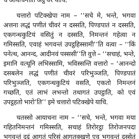
च आयाचनाति अट्ठ वरे याचि.
चत्तारो पटिक्खेपा नाम – ‘‘सचे मे, भन्ते, भगवा
अत्तना लद्धं पणीतं चीवरं न दस्सति, पिण्डपातं न दस्सति,
एकगन्धकुटियं वसितुं न दस्सति, निमन्तनं गहेत्वा न
गमिस्सति, एवाहं भगवन्तं उपट्ठहिस्सामी’’ति वत्वा – ‘‘किं
पनेत्थ, आनन्द, आदीनवं पस्ससी’’ति वुत्ते – ‘‘सचाहं, भन्ते,
इमानि वत्थूनि लभिस्सामि, भविस्सन्ति वत्तारो – ‘आनन्दो
दसबलेन लद्धं पणीतं चीवरं परिभुञ्जति, पिण्डपातं
परिभुञ्जति, एकगन्धकुटियं वसति, एकतो निमन्तनं
गच्छति, एतं लाभं लभन्तो तथागतं उपट्ठाति, को एवं
उपट्ठहतो भारो’ति’’ इमे चत्तारो पटिक्खेपे याचि.
चतस्सो आयाचना नाम – ‘‘सचे, भन्ते, भगवा मया
गहितनिमन्तनं गमिस्सति, सचाहं तिरोरट्ठा तिरोजनपदा
भगवन्तं दट्ठुं आगतं परिसं आगतक्खणे एव भगवन्तं दस्सेतुं