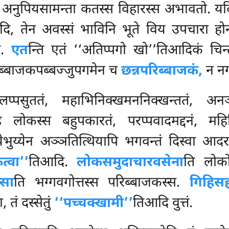
 अनुपियसामन्ता कतस्स विहारस्स अभावतो. यदि 
ि, तेन अवस्सं भाविनि भूते विय उपचारा होन्
ह.
एत
न्ति एतं ‘‘अतिप्पगो खो’’तिआदिकं चिन
िब्बाजकपब्बज्जुपगमेन च
छन्नपरिब्बाजकं,
न नग
्पसुततं, महाभिनिक्खमननिक्खन्ततं, अनञ्
लोकस्स बहुपकारतं, परप्पवादमद्दनं, महिद
ेभुय्येन
अञ्ञतित्थियापि भगवन्तं दिस्वा आदरगार
्वा’’
तिआदि.
लोकसमुदाचारवसेना
ति लोक
्सा
ति भग्गवगोत्तस्स परिब्बाजकस्स.
गिहिस
 तं दस्सेतुं
‘‘पच्चक्खामी’’
तिआदि वुत्तं.