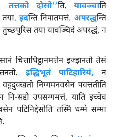
,
तत्तको दोसो’’
ति.
यावञ्चा
ति
ि तया.
इद
न्ति निपातमत्तं.
अपरद्ध
न्ति
 तुच्छपुरिस तया यावञ्चिदं अपरद्धं, न
ानं चित्ताधिट्ठानमत्तेन इज्झनतो तेसं
वत्तनतो.
इद्धिभूतं पाटिहारियं,
न
, वट्टदुक्खतो निग्गमनवसेन पवत्ततीति
पन नि-सद्दो उपसग्गमत्तं, याति इच्चेव
्मवसेन
पटिनिद्देसोति तस्मिं धम्मे सम्मा
ि.