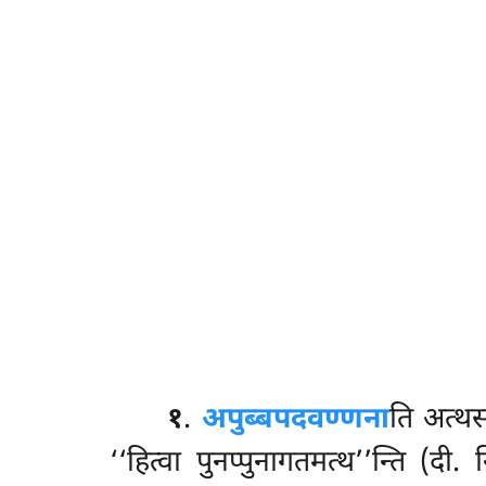
१
.
अपुब्बपदवण्णना
ति
अत्थस
‘‘हित्वा पुनप्पुनागतमत्थ’’न्ति (दी.