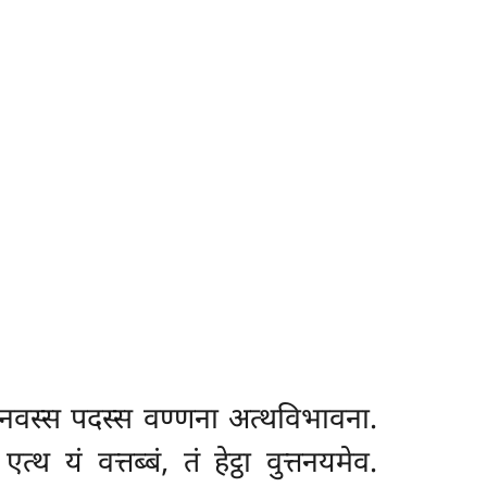
भिनवस्स पदस्स वण्णना अत्थविभावना.
एत्थ यं वत्तब्बं, तं हेट्ठा वुत्तनयमेव.