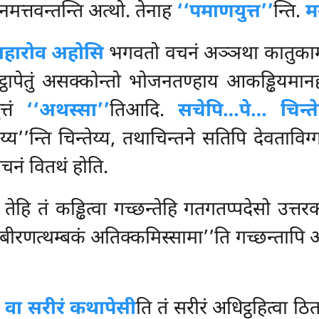
त्तवन्तन्ति अत्थो. तेनाह
‘‘पमाणयुत्त’’
न्ति.
म
ाहारोव अहोसि
भगवतो वचनं अञ्ञथा कातुकामो,
्ठापेतुं असक्कोन्तो भोजनतण्हाय आकड्ढियमानहद
त्तं
‘‘अथस्सा’’
तिआदि.
सचेपि…पे… चिन्तेय
ेय्य’’न्ति चिन्तेय्य, तथाचिन्तने सतिपि देवताविग
चनं वितथं होति.
 तेहि तं कड्ढित्वा गच्छन्तेहि गतगतप्पदेसो उत्तर
‘बीरणत्थम्बकं अतिक्कमिस्सामा’’ति गच्छन्तापि अ
 वा सरीरं कथापेसी
ति तं सरीरं अधिट्ठहित्वा ठ