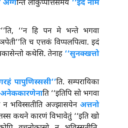
 अग्ग
न्ति लोकुप्पत्तिसमये
‘‘इदं नाम
ामी’’ति, ‘‘न हि पन मे भन्ते भगवा
ञपेती’’ति च एत्तकं विप्पलपित्वा. इदं
पकासेन्तो कथेसि. तेनाह
‘‘सुनक्खत्तो
गरहं पापुणिस्ससी’’
ति. सम्परायिका
अनेककारणेना
ति ‘‘इतिपि सो भगवा
ो
न भविस्सतीति अज्झासयेन
अत्तनो
तस्स कथने कारणं विभावेतुं ‘‘इति खो