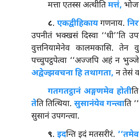
मत्ता एतस्स अत्थीति
मत्तं,
भोजनम
८
.
एकद्वीहिकाय
गणनाय.
निर
उपनीतं भक्खसं दिस्वा ‘‘धी’’ति उपट
वुत्तनियामेनेव कालमकासि. तेन वु
पच्चुपट्ठपेत्वा ‘‘अज्जपि अहं न भुञ्ज
अद्वेज्झवचना हि तथागता,
न तेसं व
गतगतट्ठानं अङ्गणमेव होती
ति
ते
ति तित्थिया.
सुसानंयेव गन्त्वा
ति ‘
सुसानं उपगन्त्वा.
९
.
इद
न्ति इदं मतसरीरं.
‘‘तमेव