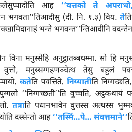
 किलेसुप्पादोति आह
‘‘यत्तको ते अपराधो
ेन भगवता’’तिआदीसु (दी. नि. १.३) विय.
ते
त
ाचिक्खामिदानाहं भन्ते भगवन्त’’न्तिआदीनि वदन्तेन
न विना मनुस्सेहि अनुट्ठातब्बधम्मा. सो हि मनुस्स
त्तो, मनुस्सग्गहणञ्चेत्थ तेसु बहुलं प
्पायो.
कते
ति पवत्तिते.
निय्याती
ति निग्गच्छति
गिपुग्गलो ‘‘निग्गच्छती’’ति वुच्चति, अट्ठकथायं 
त्तो.
तत्रा
ति पधानभावेन वुत्तस्स अत्थस्स भुम
्थोति दस्सेन्तो आह
‘‘तस्मिं…पे… संवत्तमाने’’
त