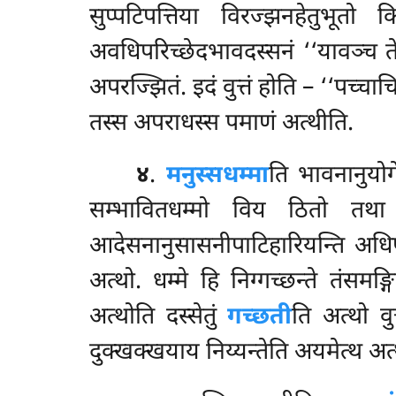
सुप्पटिपत्तिया विरज्झनहेतुभूतो
अवधिपरिच्छेदभावदस्सनं ‘‘यावञ्च
त
अपरज्झितं. इदं वुत्तं होति – ‘‘पच्च
तस्स अपराधस्स पमाणं अत्थीति.
४
.
मनुस्सधम्मा
ति भावनानुयोगे
सम्भावितधम्मो विय ठितो तथा वु
आदेसनानुसासनीपाटिहारियन्ति अधिप
अत्थो. धम्मे हि निग्गच्छन्ते तंसमङ्
अत्थोति दस्सेतुं
गच्छती
ति अत्थो वु
दुक्खक्खयाय निय्यन्तेति अयमेत्थ अत