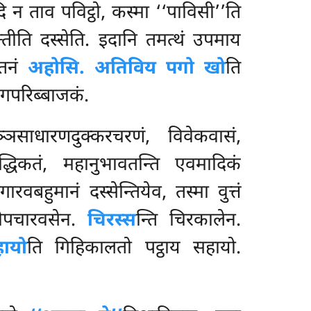
न ताव पविट्ठो, कस्मा ‘‘पाविसी’’ति
तीति दस्सेति. इदानि तमत्थं उपमाय
्तनं
अहोसि. अतिविय
पगो खो
ति
्गपरिब्बाजकं.
ञसाधारणदुक्करचरणं, विवेकवासं,
्धिकतं
, महानुभावतन्ति एवमादिकं
वबहुमानं दस्सेन्तियेव, तस्मा वुत्तं
ोपचारवसेन.
चिरस्स
न्ति चिरकालेन.
हायो
ति गिहिकालतो पट्ठाय सहायो.