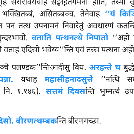
 सरीरावयवेहि सङ्घट्टितगमनो होति, तस्मा वु
ा भक्खितब्बं, असितब्बञ्च. तेनेवाह
‘‘यं कि
थेन पन तत्थ उपनामनं निवारेतुं अवधारणं कत
ुन्दरभावो.
वताति पत्थनत्थे निपातो
‘‘अहो व
वताहं एदिसो भवेय्य’’न्ति एवं तस्स पत्थना अह
्चे पलण्डक’’न्तिआदीसु विय.
अरहन्ते च
बुद्
्ना.
यथाह
महासीहनादसुत्ते
‘‘नत्थि समण
. नि. १.१४६).
सत्तमं
दिवस
न्ति भुम्मत्थे 
िसो.
बीरणत्थम्बक
न्ति बीरणगच्छा.