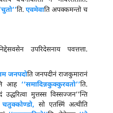
प्पकोपि वचनोकासो न भविस्सतीति.
‘चुतो’’
ति.
एवमेवा
ति अपक्कमन्तो च
द्देसवसेन उपरिदेसनाय पवत्तत्ता.
नाम जनपदो
ति जनपदीनं राजकुमारानं
ति आह
‘‘समादिन्नकुक्कुरवतो’’
ति.
द्धरित्वा मुत्तस्स विस्सज्जन’’न्ति
ं
चतुक्कोण्डो,
सो एतस्मिं अत्थीति