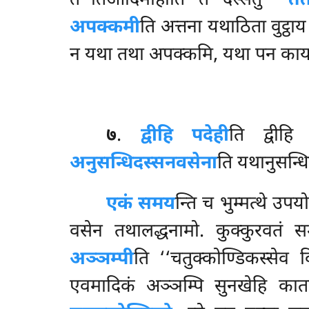
ते’’तिआदिमाहाति तं दस्सेतुं
‘‘तत
अपक्कमी
ति
अत्तना यथाठिता वुट्ठ
न यथा तथा अपक्कमि, यथा पन कायस्स
७
.
द्वीहि पदेही
ति द्वीहि
अनुसन्धिदस्सनवसेना
ति यथानुसन्ध
एकं समय
न्ति च भुम्मत्थे उ
वसेन तथालद्धनामो. कुक्कुरवतं 
अञ्ञम्पी
ति ‘‘चतुक्कोण्डिकस्सेव व
एवमादिकं अञ्ञम्पि सुनखेहि कातब