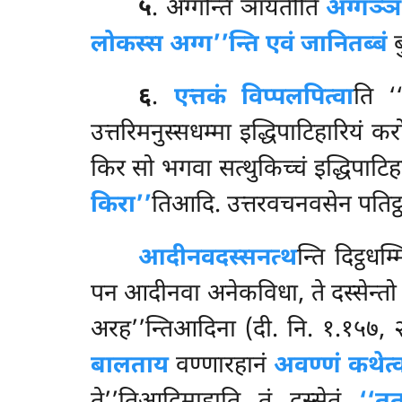
५
. अग्गन्ति ञायतीति
अग्गञ्ञ
लोकस्स अग्ग’’न्ति एवं जानितब्बं
ब
६
.
एत्तकं विप्पलपित्वा
ति ‘
उत्तरिमनुस्सधम्मा इद्धिपाटिहारियं क
किर सो भगवा सत्थुकिच्चं इद्धिपाटि
किरा’’
तिआदि. उत्तरवचनवसेन पतिट्
आदीनवदस्सनत्थ
न्ति दिट्ठध
पन आदीनवा अनेकविधा, ते दस्सेन्तो सु
अरह’’न्तिआदिना (दी. नि. १.१५७,
बालताय
वण्णारहानं
अवण्णं कथेत्व