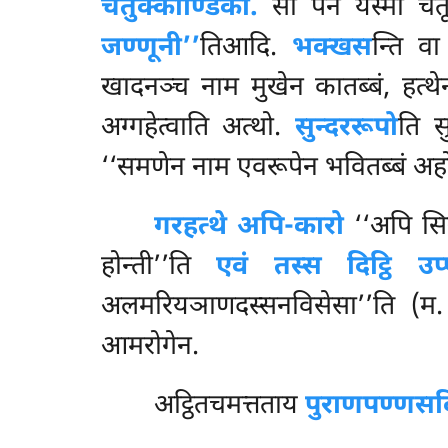
चतुक्कोण्डिको.
सो पन यस्मा चतूहि
जण्णूनी’’
तिआदि.
भक्खस
न्ति व
खादनञ्च नाम मुखेन कातब्बं, हत्
अग्गहेत्वाति अत्थो.
सुन्दररूपो
ति
स
‘‘समणेन नाम एवरूपेन भवितब्बं अहो 
गरहत्थे
अपि-कारो
‘‘अपि सिञ
होन्ती’’ति
एवं तस्स दिट्ठि उप्पन
अलमरियञाणदस्सनविसेसा’’ति (म
आमरोगेन.
अट्ठितचमत्तताय
पुराणपण्णसद