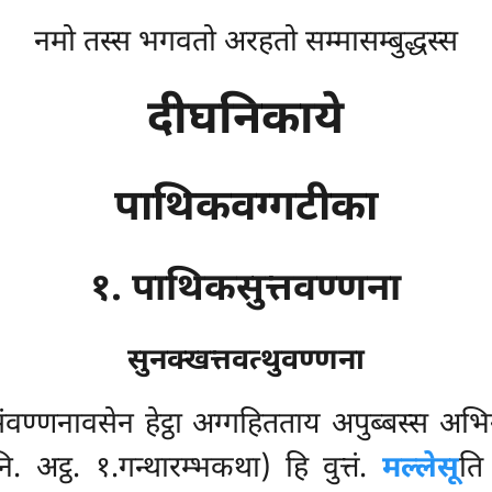
नमो तस्स भगवतो अरहतो सम्मासम्बुद्धस्स
दीघनिकाये
पाथिकवग्गटीका
१. पाथिकसुत्तवण्णना
सुनक्खत्तवत्थुवण्णना
ंवण्णनावसेन हेट्ठा अग्गहितताय अपुब्बस्स अ
 नि. अट्ठ. १.गन्थारम्भकथा) हि वुत्तं.
मल्लेसू
ति 