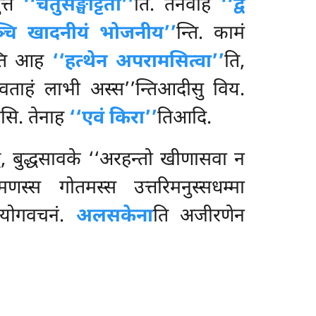
त्तं
‘‘चतुसङ्घट्टितो’’
ति. तेनेवाह
‘‘द्वे
ञ्चि खादनीयं भोजनीय’’
न्ति. कामं
न्ति आह
‘‘हत्थेन अपरामसित्वा’’
ति,
ताहं लाभी अस्स’’न्तिआदीसु विय.
ोसि. तेनाह
‘‘एवं किरा’’
तिआदि.
धे, बुद्धसावके ‘‘अरहन्तो खीणासवा न
स्स गोतमस्स उत्तरिमनुस्सधम्मा
उपयोगवचनं.
अलसकेना
ति अजीरणेन