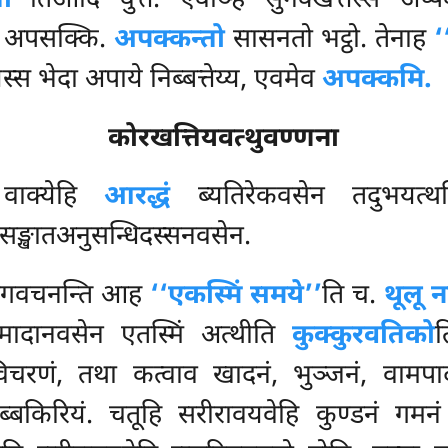
ो’’
तिआदि वुत्तं. एवञ्हि सुनक्खत्तस्स अ
ाय अपसक्कि.
अपक्कन्तो
सासनतो भट्ठो. तेनाह
‘
 भेदा अपाये निब्बत्तेय्य, एवमेव
अपक्कमि.
कोरखत्तियवत्थुवण्णना
 वाक्येहि
आरद्धं
ब्यतिरेकवसेन तदुभयत्थनि
िसङ्खातअनुसन्धिदस्सनवसेन.
पयोगवचनन्ति आह
‘‘एकस्मिं समये’’
ति च.
थूलू 
समादानवसेन एतस्मिं अत्थीति
कुक्कुरवतिको
िचरणं, तथा कत्वाव खादनं, भुञ्जनं, वामपादं उ
्बकिरियं. चतूहि सरीरावयवेहि कुण्डनं गमन