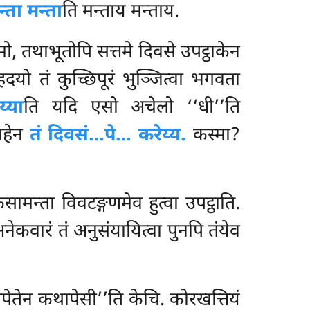
न्ता मन्ता
ति मन्ताय मन्ताय.
 तथाभूतोपि सत्तमे दिवसे उपट्ठाकेन
यो तं कुच्छिपूरं भुञ्जित्वा
भगवता
्या
ति यदि एसो अचेलो ‘‘धी’’ति
्गहेन
तं दिवसं…पे… करेय्य.
कस्मा?
कसामन्ता विवटङ्गणमेव हुत्वा उपट्ठाति.
नेकवारं तं अनुसंयायित्वा पुनपि तंयेव
ितपेतेन कथापेसी’’ति केचि. कोरखत्तियं