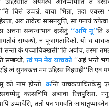
 उद्दिस्साति अयमेत्थ अधिप्पायोति तं दस्से
’’ति चित्तं उप्पन्नं, वाचा भिन्ना, तदा एवस्
्ता. अयं तावेत्थ सासनयुत्ति, सा पनायं ठपेत्वा
त्तना सम्बन्धाभावं दस्सेतुं
‘‘अपि नू’’
ति आ
ागतोयं सम्बन्धो, न पूजागतादिको, यो च याचक
को सन्तो कं पच्चाचिक्खसी’’ति अवोच, तस्मा तमत्थ
ि सम्बन्धो.
त्वं पन नेव याचको
‘‘अहं भन्ते भगव
हि त्वं सुनक्खत्त ममं उद्दिस्स विहराही’’ति एवं म
ु को नाम होन्तो.
क
न्ति याचकयाचितकेसु एव
ुस्सधम्मेसु कस्सचिपि अभावा रित्तपुरिसा. न
्चापि उप्पादेसि, ततो पन भगवति आघातुप्पादने