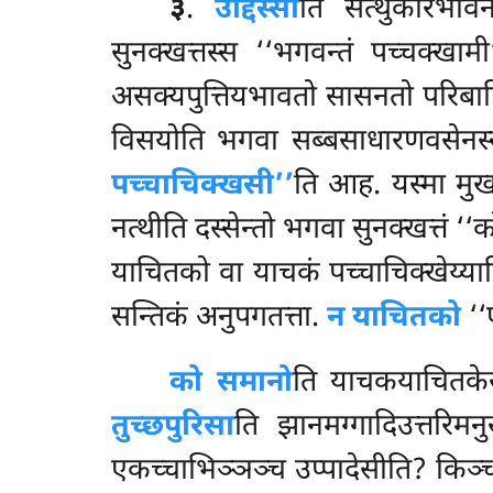
३
.
उद्दिस्सा
ति सत्थुकारभावेन
सुनक्खत्तस्स ‘‘भगवन्तं पच्चक्खामी
असक्यपुत्तियभावतो सासनतो परिबाहिरत
विसयोति भगवा सब्बसाधारणवसेनस्स अ
पच्चाचिक्खसी’’
ति आह. यस्मा मुख
नत्थीति दस्सेन्तो भगवा सुनक्खत्तं ‘‘
याचितको वा याचकं पच्चाचिक्खेय्यात
सन्तिकं अनुपगतत्ता.
न याचितको
‘‘ए
को समानो
ति याचकयाचितकेस
तुच्छपुरिसा
ति
झानमग्गादिउत्तरिमन
एकच्चाभिञ्ञञ्च उप्पादेसीति? किञ