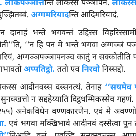
ं. लोकपञ्ञत्ति
न्ति लोकस्स पञ्ञापनं.
लोकस्स
ुज्झितब्बं.
अग्गमरियाद
न्ति आदिमरियादं.
‘न दानाहं भन्ते भगवन्तं उद्दिस्स विहरिस्स
रोती’’ति, ‘‘न हि पन मे भन्ते भगवा अग्गञ्ञं पञ्
हारियं, अग्गञ्ञपञ्ञापनञ्च कातुं न सक्कोतीति 
ठाभावतो
अप्पतिट्ठो.
ततो एव
निरवो
निस्सद्दो.
म्मिकस्स आदीनवस्स दस्सनत्थं. तेनाह
‘‘सयमेव 
नक्खत्तो न सद्दहेय्याति दिट्ठधम्मिकस्सेव गहणं
.
 २५५) अनेकविधेन वण्णकारणेन. एवं मे अवण्ण
ा.
एवं भगवा मक्खिभावे आदीनवं दस्सेत्वा पुन 