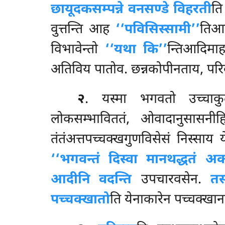
छायूदकसम्पन्ने वनसण्डे विहरती
ति
वुत्तन्ति आह
‘‘पविसिस्सामी’’
तिआद
विभावेन्तो
‘‘यथा कि’’
न्तिआदिमा
अतिविय पातोव. छन्नकोपीनताय, पर
२
. यस्मा भगवतो उच्चाकुलप
लोकसम्भाविततं, ओवादानुसासनीहि 
तंतंअत्तपच्चक्खगुणविसेसं निस्साय य
‘‘भगवन्तं दिस्वा मानथद्धतं अकत
आदीनि वदन्ति
उपचारवसेन.
तस
पच्चक्खातो
ति येनाकारेन पच्चक्खाना,