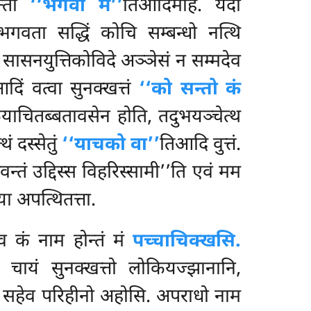
न्तो
‘‘भगवा मे’’
तिआदिमाह. यदा
स भगवता सद्धिं कोचि सम्बन्धो नत्थि
 सासनयुत्तिकोविदे अञ्ञेसं न सम्मदेव
दिं वत्वा सुनक्खत्तं
‘‘को सन्तो कं
याचितब्बतावसेन होति, तदुभयञ्चेत्थ
ं दस्सेतुं
‘‘याचको वा’’
तिआदि वुत्तं.
न्तं उद्दिस्स विहरिस्सामी’’ति एवं मम
या अपत्थितत्ता.
 कं नाम होन्तं मं
पच्चाचिक्खसि.
नु चायं सुनक्खत्तो लोकियज्झानानि,
न सहेव परिहीनो अहोसि. अपराधो नाम