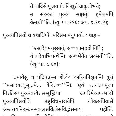
ते तादिसे पूजयतो, निब्बुते अकुतोभये;
न सक्का पुञ्ञं सङ्खातुं, इमेत्तमपि
केनची’’ति. (खु. पा. १९६; अप. १.१०.२);
पुञ्ञातिसयो च यथाधिप्पेतपरिसमापनुपायो. यथाह –
‘‘एस देवमनुस्सानं, सब्बकामददो निधि;
यं यदेवाभिपत्थेन्ति, सब्बमेतेन लब्भती’’ति.
(खु. पा. ८.१०);
उपायेसु च पटिपन्नस्स होत्वेव कारियनिट्ठानन्ति वुत्तं
‘‘पसादवत्थूसु…पे… वेदितब्ब’’न्ति. एवं रतनत्तयपूजा
निरतिसयपुञ्ञक्खेत्तसम्बुद्धिया अपरिमेय्यप्पभावो
पुञ्ञातिसयोति बहुविधन्तरायेपि लोकसन्निवासे
अन्तरायनिबन्धनसकलसंकिलेसविद्धंसनाय पहोति,