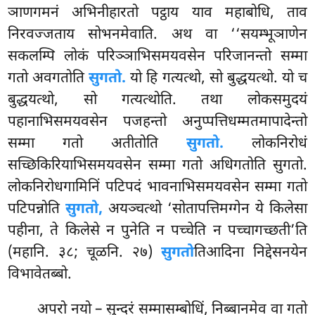
ञाणगमनं अभिनीहारतो पट्ठाय याव महाबोधि, ताव
निरवज्जताय सोभनमेवाति. अथ वा ‘‘सयम्भूञाणेन
सकलम्पि लोकं परिञ्ञाभिसमयवसेन परिजानन्तो सम्मा
गतो अवगतोति
सुगतो.
यो हि गत्यत्थो, सो बुद्धयत्थो. यो च
बुद्धयत्थो, सो गत्यत्थोति. तथा लोकसमुदयं
पहानाभिसमयवसेन पजहन्तो अनुप्पत्तिधम्मतमापादेन्तो
सम्मा गतो अतीतोति
सुगतो.
लोकनिरोधं
सच्छिकिरियाभिसमयवसेन सम्मा गतो अधिगतोति सुगतो.
लोकनिरोधगामिनिं पटिपदं भावनाभिसमयवसेन सम्मा गतो
पटिपन्नोति
सुगतो,
अयञ्चत्थो ‘सोतापत्तिमग्गेन ये किलेसा
पहीना, ते किलेसे न पुनेति न पच्चेति न पच्चागच्छती’ति
(महानि. ३८; चूळनि. २७)
सुगतो
तिआदिना निद्देसनयेन
विभावेतब्बो.
अपरो नयो – सुन्दरं सम्मासम्बोधिं, निब्बानमेव वा गतो