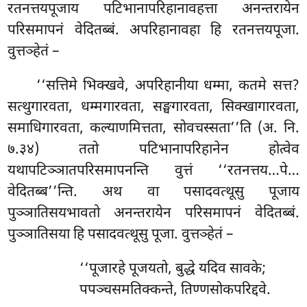
रतनत्तयपूजाय पटिभानापरिहानावहत्ता अनन्तरायेन
परिसमापनं वेदितब्बं. अपरिहानावहा हि रतनत्तयपूजा.
वुत्तञ्हेतं –
‘‘सत्तिमे
भिक्खवे, अपरिहानीया धम्मा, कतमे सत्त?
सत्थुगारवता, धम्मगारवता, सङ्घगारवता, सिक्खागारवता,
समाधिगारवता, कल्याणमित्तता, सोवचस्सता’’ति (अ. नि.
७.३४) ततो पटिभानापरिहानेन होत्वेव
यथापटिञ्ञातपरिसमापनन्ति वुत्तं ‘‘रतनत्तय…पे…
वेदितब्ब’’न्ति. अथ वा पसादवत्थूसु पूजाय
पुञ्ञातिसयभावतो अनन्तरायेन परिसमापनं वेदितब्बं.
पुञ्ञातिसया हि पसादवत्थूसु पूजा. वुत्तञ्हेतं –
‘‘पूजारहे
पूजयतो, बुद्धे यदिव सावके;
पपञ्चसमतिक्कन्ते, तिण्णसोकपरिद्दवे.