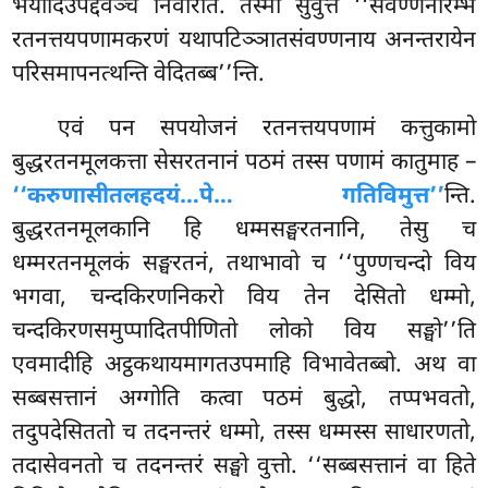
भयादिउपद्दवञ्च निवारेति. तस्मा सुवुत्तं ‘‘संवण्णनारम्भे
रतनत्तयपणामकरणं यथापटिञ्ञातसंवण्णनाय अनन्तरायेन
परिसमापनत्थन्ति वेदितब्ब’’न्ति.
एवं पन सपयोजनं रतनत्तयपणामं कत्तुकामो
बुद्धरतनमूलकत्ता सेसरतनानं पठमं तस्स पणामं कातुमाह –
‘‘करुणासीतलहदयं…पे… गतिविमुत्त’’
न्ति.
बुद्धरतनमूलकानि हि धम्मसङ्घरतनानि, तेसु च
धम्मरतनमूलकं सङ्घरतनं, तथाभावो च ‘‘पुण्णचन्दो विय
भगवा, चन्दकिरणनिकरो विय तेन देसितो धम्मो,
चन्दकिरणसमुप्पादितपीणितो लोको विय सङ्घो’’ति
एवमादीहि अट्ठकथायमागतउपमाहि विभावेतब्बो. अथ वा
सब्बसत्तानं अग्गोति कत्वा पठमं बुद्धो, तप्पभवतो,
तदुपदेसिततो च तदनन्तरं धम्मो, तस्स धम्मस्स साधारणतो
,
तदासेवनतो च तदनन्तरं सङ्घो वुत्तो. ‘‘सब्बसत्तानं वा हिते