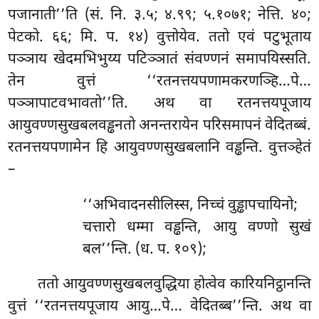
पजानाती’’ति (सं. नि. ३.५; ४.९९; ५.१०७१; नेत्ति. ४०;
पेटको. ६६; मि. प. १४) वुत्तोयेव. ततो एवं पटुभूताय
पञ्ञाय खेदमभिभुय्य पटिञ्ञातं संवण्णनं समापयिस्सति.
तेन वुत्तं ‘‘रतनत्तयपणामकरणञ्हि…पे…
पञ्ञापाटवभावतो’’ति. अथ वा रतनत्तयपूजाय
आयुवण्णसुखबलवड्ढनतो अनन्तरायेन परिसमापनं वेदितब्बं.
रतनत्तयपणामेन हि आयुवण्णसुखबलानि वड्ढन्ति. वुत्तञ्हेतं
–
‘‘अभिवादनसीलिस्स, निच्चं वुड्ढापचायिनो;
चत्तारो धम्मा वड्ढन्ति, आयु वण्णो सुखं
बल’’न्ति. (ध. प. १०९);
ततो आयुवण्णसुखबलवुद्धिया होत्वेव कारियनिट्ठानन्ति
वुत्तं ‘‘रतनत्तयपूजाय आयु…पे… वेदितब्ब’’न्ति. अथ वा