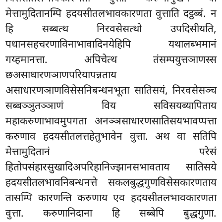
मेत्तामुदितानम्पि हदयसीतलभावकारणता वुत्ताति दट्ठब्बं. न
हि सब्बत्थ निरवसेसत्थो उपदिसीयति,
पधानसहचरणाविनाभावादिनयेहिपि यथालब्भमानं
गय्हमानत्ता. अपिचेत्थ तंसम्पयुत्तञाणस्स
छअसाधारणञाणपरियापन्नताय
असाधारणञाणविसेसनिबन्धनभूता सातिसयं, निरवसेसञ्च
सब्बञ्ञुतञ्ञाणं
विय सविसयब्यापिताय
महाकरुणाभावमुपगता अनञ्ञसाधारणसातिसयभावप्पत्ता
करुणाव हदयसीतलत्तहेतुभावेन वुत्ता. अथ वा सतिपि
मेत्तामुदितानं परेसं
हितोपसंहारसुखादिअपरिहानिज्झानसभावताय सातिसये
हदयसीतलभावनिबन्धनत्ते सकलबुद्धगुणविसेसकारणताय
तासम्पि कारणन्ति करुणाय एव हदयसीतलभावकारणता
वुत्ता. करुणानिदाना हि सब्बेपि बुद्धगुणा.