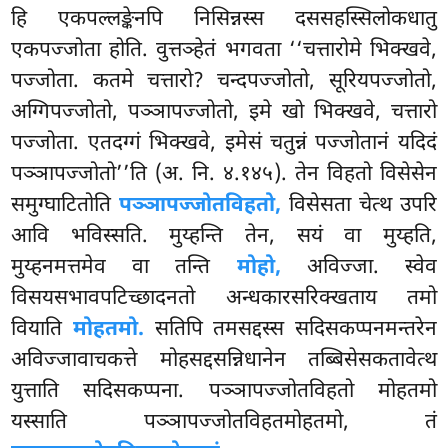
हि एकपल्लङ्केनपि निसिन्नस्स दससहस्सिलोकधातु
एकपज्जोता होति. वुत्तञ्हेतं भगवता ‘‘चत्तारोमे भिक्खवे,
पज्जोता. कतमे चत्तारो? चन्दपज्जोतो, सूरियपज्जोतो,
अग्गिपज्जोतो, पञ्ञापज्जोतो, इमे खो भिक्खवे, चत्तारो
पज्जोता. एतदग्गं भिक्खवे, इमेसं चतुन्नं पज्जोतानं यदिदं
पञ्ञापज्जोतो’’ति (अ. नि. ४.१४५). तेन विहतो विसेसेन
समुग्घाटितोति
पञ्ञापज्जोतविहतो,
विसेसता चेत्थ उपरि
आवि भविस्सति. मुय्हन्ति तेन, सयं वा मुय्हति,
मुय्हनमत्तमेव वा तन्ति
मोहो,
अविज्जा. स्वेव
विसयसभावपटिच्छादनतो अन्धकारसरिक्खताय तमो
वियाति
मोहतमो.
सतिपि तमसद्दस्स सदिसकप्पनमन्तरेन
अविज्जावाचकत्ते मोहसद्दसन्निधानेन तब्बिसेसकतावेत्थ
युत्ताति सदिसकप्पना. पञ्ञापज्जोतविहतो मोहतमो
यस्साति पञ्ञापज्जोतविहतमोहतमो, तं