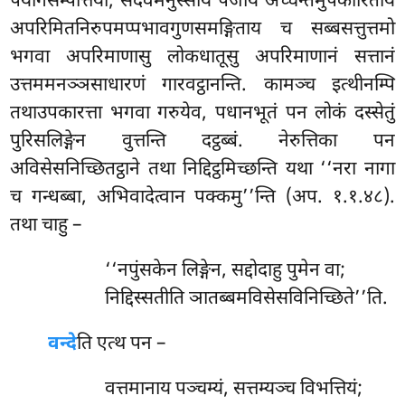
पयोगसम्पत्तिया, सदेवमनुस्साय पजाय अच्चन्तमुपकारिताय
अपरिमितनिरुपमप्पभावगुणसमङ्गिताय च सब्बसत्तुत्तमो
भगवा अपरिमाणासु लोकधातूसु अपरिमाणानं सत्तानं
उत्तममनञ्ञसाधारणं गारवट्ठानन्ति. कामञ्च इत्थीनम्पि
तथाउपकारत्ता भगवा गरुयेव, पधानभूतं पन लोकं दस्सेतुं
पुरिसलिङ्गेन वुत्तन्ति दट्ठब्बं. नेरुत्तिका पन
अविसेसनिच्छितट्ठाने तथा निद्दिट्ठमिच्छन्ति यथा ‘‘नरा नागा
च गन्धब्बा, अभिवादेत्वान पक्कमु’’न्ति (अप. १.१.४८).
तथा चाहु –
‘‘नपुंसकेन लिङ्गेन, सद्दोदाहु पुमेन वा;
निद्दिस्सतीति ञातब्बमविसेसविनिच्छिते’’ति.
वन्दे
ति एत्थ पन –
वत्तमानाय पञ्चम्यं, सत्तम्यञ्च विभत्तियं;