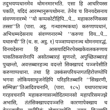
तदुभयप्पधानमेव थोमनमारभति. एसा हि आचरियस्स
पकति, यदिदं आरम्भानुरूपथोमना. तेनेव च विनयदेसनाय
संवण्णनारम्भे ‘‘यो कप्पकोटीहिपि…पे… महाकारुणिकस्स
तस्सा’’ति (पारा. अट्ठ. गन्थारम्भकथा) करुणाप्पधानं,
अभिधम्मदेसनाय संवण्णनारम्भे ‘‘करुणा विय…पे…
यथारुची’’ति (ध. स. अट्ठ. १) पञ्ञाप्पधानञ्च थोमनमारद्धं.
विनयदेसना हि आसयादिनिरपेक्खकेवलकरुणाय
पाकतिकसत्तेनापि असोतब्बारहं सुणन्तो, अपुच्छितब्बारहं
पुच्छन्तो, अवत्तब्बारहञ्च वदन्तो सिक्खापदं पञ्ञपेसीति
करुणाप्पधाना. तथा हि उक्कंसपरियन्तगतहिरोत्तप्पोपि
भगवा लोकियसाधुजनेहिपि परिहरितब्बानि ‘‘सिखरणी,
सम्भिन्ना’’तिआदिवचनानि, (पारा. १८५) यथापराधञ्च
गरहवचनानि महाकरुणासञ्चोदितमानसो महापरिसमज्झे
अभासि, तंतंसिक्खापदपञ्ञत्ति कारणापेक्खाय च