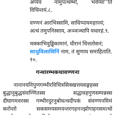
अप्पेव नामुपत्थम्भो, भवेय्या’’ति
विचिन्तयं.८.
वण्णनं
आरभिस्सामि, साधिप्पायमहापयं;
अत्थं तमुपनिस्साय, अञ्ञञ्चापि यथारहं.९.
चक्काभिवुड्ढिकामानं, धीरानं चित्ततोसनं;
साधुविलासिनिं
नाम, तं सुणाथ समाहिताति.
१०.
गन्थारम्भकथावण्णना
नानानयनिपुणगम्भीरविचित्रसिक्खत्तयसङ्गहस्स
बुद्धानुबुद्धसंवण्णितस्स सद्धावहगुणसम्पन्नस्स
दीघागमवरस्स गम्भीरदुरनुबोधत्थदीपकं संवण्णनमिमं
करोन्तो सकसमयसमयन्तरगहनज्झोगाहनसमत्थो