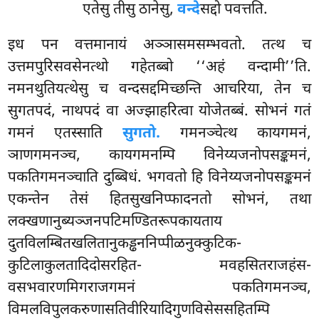
एतेसु तीसु ठानेसु,
वन्दे
सद्दो पवत्तति.
इध पन वत्तमानायं अञ्ञासमसम्भवतो. तत्थ च
उत्तमपुरिसवसेनत्थो गहेतब्बो ‘‘अहं वन्दामी’’ति.
नमनथुतियत्थेसु च वन्दसद्दमिच्छन्ति आचरिया, तेन च
सुगतपदं, नाथपदं वा अज्झाहरित्वा योजेतब्बं. सोभनं गतं
गमनं एतस्साति
सुगतो.
गमनञ्चेत्थ कायगमनं,
ञाणगमनञ्च, कायगमनम्पि विनेय्यजनोपसङ्कमनं,
पकतिगमनञ्चाति दुब्बिधं. भगवतो हि विनेय्यजनोपसङ्कमनं
एकन्तेन तेसं हितसुखनिप्फादनतो
सोभनं, तथा
लक्खणानुब्यञ्जनपटिमण्डितरूपकायताय
दुतविलम्बितखलितानुकड्ढननिप्पीळनुक्कुटिक-
कुटिलाकुलतादिदोसरहित- मवहसितराजहंस-
वसभवारणमिगराजगमनं पकतिगमनञ्च,
विमलविपुलकरुणासतिवीरियादिगुणविसेससहितम्पि