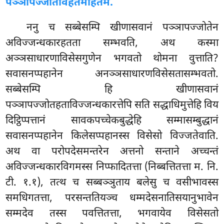
पञ्ञापज्जोतविहतमोहतमं.
ननु च सब्बेसम्पि खीणासवानं पञ्ञापज्जोतेन
अविज्जन्धकारहतता सम्भवति, अथ कस्मा
अञ्ञसाधारणाविसेसगुणेन भगवतो थोमना वुत्ताति?
सवासनप्पहानेन अनञ्ञसाधारणविसेसतासम्भवतो.
सब्बेसम्पि हि खीणासवानं
पञ्ञापज्जोतहताविज्जन्धकारत्तेपि सति सद्धाधिमुत्तेहि विय
दिट्ठिप्पत्तानं सावकपच्चेकबुद्धेहि सम्मासम्बुद्धानं
सवासनप्पहानेन किलेसप्पहानस्स विसेसो विज्जतेवाति.
अथ वा परोपदेसमन्तरेन अत्तनो सन्ताने अच्चन्तं
अविज्जन्धकारविगमस्स निप्फादितत्ता (निब्बत्तितत्ता म. नि.
टी. १.१), तत्थ च सब्बञ्ञुताय बलेसु च वसीभावस्स
समधिगतत्ता, परसन्ततियञ्च धम्मदेसनातिसयानुभावेन
सम्मदेव तस्स पवत्तितत्ता, भगवायेव विसेसतो