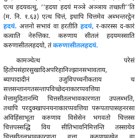
एत्थ हदयवत्थु, ‘‘हदया हदयं मञ्ञे अञ्ञाय तच्छती’’ति
(म. नि. १.६३) एत्थ चित्तं, इधापि चित्तमेव अब्भन्तरट्ठेन
हदयं.
अत्तनो सभावं वा हरतीति
हदयं,
र-कारस्स द-कारं
कत्वाति नेरुत्तिका. करुणाय सीतलं हदयमस्साति
करुणासीतलहदयो, तं
करुणासीतलहदयं.
कामञ्चेत्थ परेसं
हितोपसंहारसुखादिअपरिहानिज्झानसभावताय,
ब्यापादादीनं उजुविपच्चनीकताय च
सत्तसन्तानगतसन्तापविच्छेदनाकारप्पवत्तिया
मेत्तामुदितानम्पि चित्तसीतलभावकारणता उपलब्भति,
तथापि परदुक्खापनयनाकारप्पवत्तिया परूपतापासहनरसा
अविहिंसाभूता करुणाव विसेसेन भगवतो चित्तस्स
चित्तपस्सद्धि विय सीतिभावनिमित्तन्ति तस्सायेव
चित्तसीतलभावकारणता वुत्ता. करुणामुखेन वा