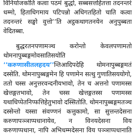
विनियोजकोति कत्वा पठमं बुद्धो, सब्बसत्तहितत्ता तदनन्तरं
धम्मो, हिताधिगमाय पटिपन्नो अधिगतहितो चाति कत्वा
तदनन्तरं सङ्घो वुत्तो’’ति अट्ठकथागतनयेन अनुपुब्बता
वेदितब्बा.
बुद्धरतनपणामञ्च
करोन्तो केवलपणामतो
थोमनापुब्बङ्गमोवसातिसयोति
‘‘करुणासीतलहदय’’
न्तिआदिपदेहि थोमनापुब्बङ्गमतं
दस्सेति. थोमनापुब्बङ्गमेन हि पणामेन सत्थु गुणातिसययोगो,
ततो चस्स अनुत्तरवन्दनीयभावो, तेन च अत्तनो पणामस्स
खेत्तङ्गतभावो, तेन चस्स खेत्तङ्गतस्स पणामस्स
यथाधिप्पेतनिप्फत्तिहेतुभावो दस्सितोति. थोमनापुब्बङ्गमतञ्च
दस्सेन्तो यस्सा संवण्णनं कत्तुकामो, सा सुत्तन्तदेसना
करुणापञ्ञाप्पधानायेव, न विनयदेसना विय
करुणाप्पधाना, नापि अभिधम्मदेसना विय पञ्ञाप्पधानाति