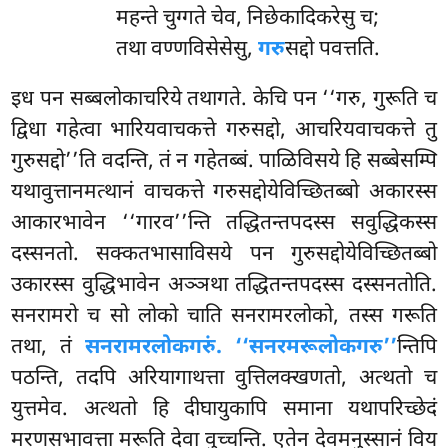
महन्ते चुग्गते चेव, निछेकादिकरेसु च;
तथा वण्णविसेसेसु,
गरु
सद्दो पवत्तति.
इध पन सब्बलोकाचरिये तथागते. केचि पन ‘‘गरु, गुरूति च
द्विधा गहेत्वा भारियवाचकत्ते गरुसद्दो, आचरियवाचकत्ते तु
गुरुसद्दो’’ति वदन्ति, तं न गहेतब्बं. पाळिविसये हि सब्बेसम्पि
यथावुत्तानमत्थानं वाचकत्ते गरुसद्दोयेविच्छितब्बो अकारस्स
आकारभावेन ‘‘गारव’’न्ति तद्धितन्तपदस्स सवुद्धिकस्स
दस्सनतो. सक्कतभासाविसये पन गुरुसद्दोयेविच्छितब्बो
उकारस्स वुद्धिभावेन अञ्ञथा तद्धितन्तपदस्स दस्सनतोति.
सनरामरो च सो लोको चाति सनरामरलोको, तस्स गरूति
तथा, तं
सनरामरलोकगरुं.
‘‘सनरमरूलोकगरु’’
न्तिपि
पठन्ति, तदपि अरियागाथत्ता वुत्तिलक्खणतो, अत्थतो च
युत्तमेव. अत्थतो हि दीघायुकापि समाना यथापरिच्छेदं
मरणसभावत्ता मरूति देवा वुच्चन्ति. एतेन देवमनुस्सानं विय