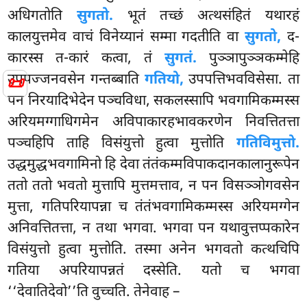
अधिगतोति
सुगतो.
भूतं तच्छं अत्थसंहितं यथारहं
कालयुत्तमेव वाचं विनेय्यानं सम्मा गदतीति वा
सुगतो,
द-
कारस्स त-कारं कत्वा, तं
सुगतं.
पुञ्ञापुञ्ञकम्मेहि
उपपज्जनवसेन गन्तब्बाति
गतियो,
उपपत्तिभवविसेसा. ता
📜
पन निरयादिभेदेन पञ्चविधा, सकलस्सापि भवगामिकम्मस्स
अरियमग्गाधिगमेन अविपाकारहभावकरणेन निवत्तितत्ता
पञ्चहिपि ताहि विसंयुत्तो हुत्वा मुत्तोति
गतिविमुत्तो.
उद्धमुद्धभवगामिनो हि देवा तंतंकम्मविपाकदानकालानुरूपेन
ततो ततो भवतो मुत्तापि मुत्तमत्ताव, न पन विसञ्ञोगवसेन
मुत्ता, गतिपरियापन्ना च तंतंभवगामिकम्मस्स अरियमग्गेन
अनिवत्तितत्ता, न तथा भगवा. भगवा पन यथावुत्तप्पकारेन
विसंयुत्तो हुत्वा मुत्तोति. तस्मा अनेन भगवतो कत्थचिपि
गतिया अपरियापन्नतं दस्सेति. यतो च भगवा
‘‘देवातिदेवो’’ति वुच्चति. तेनेवाह –