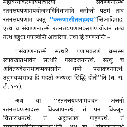
महावेय्याकरणोयमाचरियो संवण्णनारम्भे
रतनत्तयपणामपयोजनादिविधानानि करोन्तो पठमं ताव
रतनत्तयपणामं कातुं
‘‘करुणासीतलहदय’’
न्तिआदिमाह.
एत्थ च संवण्णनारम्भे रतनत्तयपणामकरणप्पयोजनं तत्थ
तत्थ बहुधा पपञ्चेन्ति आचरिया. तथा हि वण्णयन्ति –
‘‘संवण्णनारम्भे
सत्थरि पणामकरणं धम्मस्स
स्वाक्खातभावेन सत्थरि पसादजननत्थं, सत्थु च
अवितथदेसनभावप्पकासनेन धम्मे पसादजननत्थं.
तदुभयप्पसादा हि महतो अत्थस्स सिद्धि होती’’ति (ध. स.
टी. १-१).
अथ वा ‘‘रतनत्तयपणामवचनं अत्तनो
रतनत्तयप्पसादस्स विञ्ञापनत्थं, तं पन विञ्ञूनं
चित्ताराधनत्थं, तं अट्ठकथाय गाहणत्थं, तं