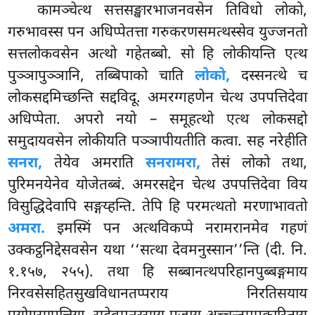
कामञ्चेत्थ
सत्तसङ्खारभाजनवसेन तिविधो लोको,
गरुभावस्स पन अधिप्पेतत्ता गरुकरणसमत्थस्सेव युज्जनतो
सत्तलोकवसेन अत्थो गहेतब्बो. सो हि लोकीयन्ति एत्थ
पुञ्ञापुञ्ञानि
, तब्बिपाको चाति
लोको,
दस्सनत्थे च
लोकसद्दमिच्छन्ति सद्दविदू. अमरग्गहणेन चेत्थ उपपत्तिदेवा
अधिप्पेता. अपरो नयो – समूहत्थो एत्थ लोकसद्दो
समुदायवसेन लोकीयति पञ्ञापीयतीति कत्वा. सह नरेहीति
सनरा,
तेयेव अमराति
सनरामरा,
तेसं लोको तथा,
पुरिमनयेनेव योजेतब्बं. अमरसद्देन चेत्थ उपपत्तिदेवा विय
विसुद्धिदेवापि सङ्गय्हन्ति. तेपि हि परमत्थतो मरणाभावतो
अमरा.
इमस्मिं पन अत्थविकप्पे नरामरानमेव गहणं
उक्कट्ठनिद्देसवसेन यथा ‘‘सत्था देवमनुस्सान’’न्ति (दी. नि.
१.१५७, २५५). तथा हि सब्बानत्थपरिहानपुब्बङ्गमाय
निरवसेसहितसुखविधानतप्पराय निरतिसयाय