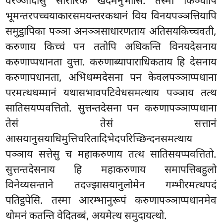
वेरञ्जादीसु सारीरिकं खेदमनुभोसि. तस्मा किञ्चापि
भूमन्तरपच्चयाकारसमयन्तरकथानं विय विनयपञ्ञत्तियापि
समुट्ठापिका पञ्ञा अनञ्ञसाधारणताय अतिसयकिच्चवती,
करुणाय किच्चं पन ततोपि अधिकन्ति विनयदेसनाय
करुणाप्पधानता वुत्ता. करुणाब्यापाराधिकताय हि देसनाय
करुणापधानता, अभिधम्मदेसना पन केवलपञ्ञाप्पधाना
परमत्थधम्मानं यथासभावपटिवेधसमत्थाय पञ्ञाय तत्थ
सातिसयप्पवत्तितो. सुत्तन्तदेसना पन करुणापञ्ञाप्पधाना
तेसं तेसं सत्तानं
आसयानुसयाधिमुत्तिचरितादिभेदपरिच्छिन्दनसमत्थाय
पञ्ञाय सत्तेसु च महाकरुणाय तत्थ सातिसयप्पवत्तितो.
सुत्तन्तदेसनाय हि महाकरुणाय समापत्तिबहुलो
विनेय्यसन्ताने तदज्झासयानुलोमेन
गम्भीरमत्थपदं
पतिट्ठपेसि. तस्मा आरम्भानुरूपं करुणापञ्ञाप्पधानमेव
थोमनं कतन्ति वेदितब्बं, अयमेत्थ समुदायत्थो.