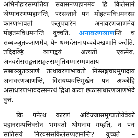
अभिनीहारसम्पत्तिया सवासनप्पहानमेव हि किलेसानं
ञेय्यावरणप्पहानन्ति, परसन्ताने पन मोहतमविधमनस्स
कारणभावतो फलूपचारेन अनावरणञाणमेव
मोहतमविधमनन्ति वुच्चति.
अनावरणञाण
न्ति च
सब्बञ्ञुतञ्ञाणमेव, येन धम्मदेसनापच्चवेक्खणानि करोति.
तदिदञ्हि ञाणद्वयं अत्थतो एकमेव.
अनवसेससङ्खतासङ्खतसम्मुतिधम्मारम्मणताय
सब्बञ्ञुतञ्ञाणं
तत्थावरणाभावतो निस्सङ्गचारमुपादाय
अनावरणञाणन्ति, विसयप्पवत्तिमुखेन पन अञ्ञेहि
असाधारणभावदस्सनत्थं द्विधा कत्वा छळासाधारणञाणभेदे
वुत्तं.
किं पनेत्थ कारणं अविज्जासमुग्घातोयेवेको
पहानसम्पत्तिवसेन भगवतो थोमनाय गय्हति, न पन
सातिसयं निरवसेसकिलेसप्पहानन्ति? वुच्चते –