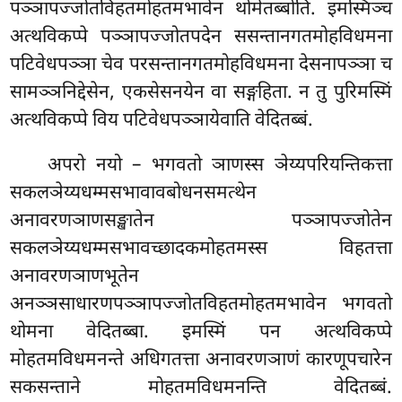
पञ्ञापज्जोतविहतमोहतमभावेन थोमेतब्बोति. इमस्मिञ्च
अत्थविकप्पे पञ्ञापज्जोतपदेन ससन्तानगतमोहविधमना
पटिवेधपञ्ञा चेव परसन्तानगतमोहविधमना देसनापञ्ञा च
सामञ्ञनिद्देसेन, एकसेसनयेन वा सङ्गहिता. न तु पुरिमस्मिं
अत्थविकप्पे विय पटिवेधपञ्ञायेवाति वेदितब्बं.
अपरो
नयो – भगवतो ञाणस्स ञेय्यपरियन्तिकत्ता
सकलञेय्यधम्मसभावावबोधनसमत्थेन
अनावरणञाणसङ्खातेन पञ्ञापज्जोतेन
सकलञेय्यधम्मसभावच्छादकमोहतमस्स विहतत्ता
अनावरणञाणभूतेन
अनञ्ञसाधारणपञ्ञापज्जोतविहतमोहतमभावेन भगवतो
थोमना वेदितब्बा. इमस्मिं पन अत्थविकप्पे
मोहतमविधमनन्ते अधिगतत्ता अनावरणञाणं कारणूपचारेन
सकसन्ताने मोहतमविधमनन्ति वेदितब्बं.