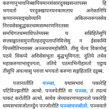
करुणानुभावनिब्बापियमानसंसारदुक्खसन्तापस्स हि
भगवतो परदुक्खापनयनकामताय अनेकानिपि
कप्पानमसङ्ख्येय्यानि अकिलन्तरूपस्सेव
निरवसेसबुद्धकरधम्मसम्भरणनिरतस्स
समधिगतधम्माधिपतेय्यस्स च सन्निहितेसुपि
सत्तसङ्घातसमुपनीतहदयूपतापनिमित्तेसु न ईसकम्पि
चित्तसीतिभावस्स अञ्ञथत्तमहोसीति. तीसु चेत्थ विकप्पेसु
पठमे विकप्पे अविसेसभूता बुद्धभूमिगता, दुतिये तथेव
महाकरुणाभावूपगता, ततिये पठमाभिनीहारतो पट्ठाय
तीसुपि अवत्थासु पवत्ता भगवतो करुणा सङ्गहिताति दट्ठब्बं.
पजानातीति
पञ्ञा,
यथासभावं पकारेहि
पटिविज्झतीति अत्थो. पञ्ञपेतीति वा
पञ्ञा,
तं तदत्थं
पाकटं करोतीति अत्थो. सायेव ञेय्यावरणप्पहानतो पकारेहि
धम्मसभावजोतनट्ठेन पज्जोतोति
पञ्ञापज्जोतो.
पञ्ञवतो