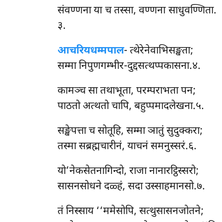
संवण्णना या च तस्सा, वण्णना साधुवण्णिता.
३.
आचरियधम्मपाल
-
त्थेरेनेवाभिसङ्खता;
सम्मा निपुणगम्भीर-दुद्दसत्थप्पकासना.४.
कामञ्च सा तथाभूता, परम्पराभता पन;
पाठतो अत्थतो चापि, बहुप्पमादलेखना.५.
सङ्खेपत्ता च सोतूहि, सम्मा ञातुं सुदुक्करा;
तस्मा सब्रह्मचारीनं, याचनं समनुस्सरं.६.
यो’नेकसेतनागिन्दो, राजा नानारट्ठिस्सरो;
सासनसोधने दळ्हं, सदा उस्साहमानसो.७.
तं निस्साय ‘‘ममेसोपि, सत्थुसासनजोतने;