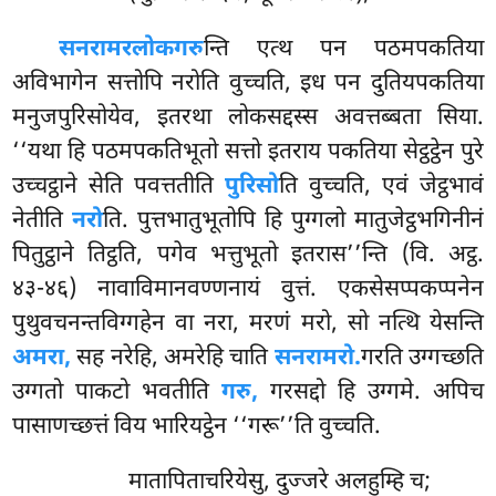
सनरामरलोकगरु
न्ति एत्थ पन पठमपकतिया
अविभागेन सत्तोपि नरोति वुच्चति, इध पन दुतियपकतिया
मनुजपुरिसोयेव, इतरथा लोकसद्दस्स अवत्तब्बता सिया.
‘‘यथा हि पठमपकतिभूतो सत्तो इतराय पकतिया सेट्ठट्ठेन पुरे
उच्चट्ठाने सेति पवत्ततीति
पुरिसो
ति वुच्चति, एवं जेट्ठभावं
नेतीति
नरो
ति. पुत्तभातुभूतोपि हि पुग्गलो मातुजेट्ठभगिनीनं
पितुट्ठाने
तिट्ठति, पगेव भत्तुभूतो इतरास’’न्ति (वि. अट्ठ.
४३-४६) नावाविमानवण्णनायं वुत्तं. एकसेसप्पकप्पनेन
पुथुवचनन्तविग्गहेन वा नरा, मरणं मरो, सो नत्थि येसन्ति
अमरा,
सह नरेहि, अमरेहि चाति
सनरामरो.
गरति उग्गच्छति
उग्गतो पाकटो भवतीति
गरु,
गरसद्दो हि उग्गमे. अपिच
पासाणच्छत्तं विय भारियट्ठेन ‘‘गरू’’ति वुच्चति.
मातापिताचरियेसु
, दुज्जरे अलहुम्हि च;