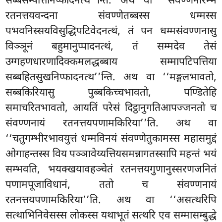
सब्बसम्पत्तिनिप्फादनत्थ’’न्ति. अथ वा ‘‘संवण्णनारम्भे
रतनत्तयवन्दना संवण्णेतब्बस्स धम्मस्स
पभवनिस्सयविसुद्धिपटिवेदनत्थं, तं पन धम्मसंवण्णनासु
विञ्ञूनं बहुमानुप्पादनत्थं, तं सम्मदेव तेसं
उग्गहणधारणादिक्कमलद्धब्बाय सम्मापटिपत्तिया
सब्बहितसुखनिप्फादनत्थ’’न्ति. अथ वा ‘‘मङ्गलभावतो,
सब्बकिरियासु पुब्बकिच्चभावतो, पण्डितेहि
समाचरितभावतो, आयतिं परेसं दिट्ठानुगतिआपज्जनतो च
संवण्णनायं रतनत्तयपणामकिरिया’’ति. अथ वा
‘‘चतुगम्भीरभावयुत्तं धम्मविनयं संवण्णेतुकामस्स महासमुद्दं
ओगाहन्तस्स विय पञ्ञावेय्यत्तियसमन्नागतस्सापि महन्तं भयं
सम्भवति, भयक्खयावहञ्चेतं रतनत्तयगुणानुस्सरणजनितं
पणामपूजाविधानं, ततो च संवण्णनायं
रतनत्तयपणामकिरिया’’ति. अथ वा ‘‘असत्थरिपि
सत्थाभिनिवेसस्स लोकस्स यथाभूतं सत्थरि एव सम्मासम्बुद्धे