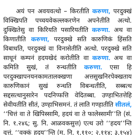
अयं
पन अवयवत्थो – किरतीति
करुणा,
परदुक्खं
विक्खिपति पच्चयवेकल्लकरणेन अपनेतीति अत्थो.
दुक्खितेसु वा किरियति पसारियतीति
करुणा.
अथ वा
किणातीति
करुणा,
परदुक्खे सति कारुणिकं हिंसति
विबाधति, परदुक्खं वा विनासेतीति अत्थो. परदुक्खे सति
साधूनं कम्पनं हदयखेदं करोतीति वा
करुणा.
अथ वा
कमिति सुखं, तं रुन्धतीति
करुणा.
एसा हि
परदुक्खापनयनकामतालक्खणा अत्तसुखनिरपेक्खताय
कारुणिकानं सुखं रुन्धति विबन्धतीति, सब्बत्थ
सद्दसत्थानुसारेन पदनिप्फत्ति वेदितब्बा. उण्हाभितत्तेहि
सेवीयतीति सीतं, उण्हाभिसमनं. तं लाति गण्हातीति
सीतलं,
‘‘चित्तं वा ते खिपिस्सामि, हदयं वा ते फालेस्सामी’’ति (सं.
नि. १.२४६; सु. नि. आळवकसुत्त) एत्थ उरो ‘‘हदय’’न्ति
वुत्तं, ‘‘वक्कं हदय’’न्ति (म. नि. १.११०; २.११४; ३.१५४)