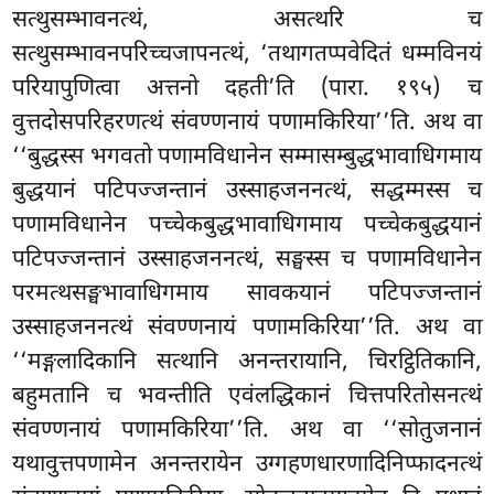
सत्थुसम्भावनत्थं, असत्थरि च
सत्थुसम्भावनपरिच्चजापनत्थं, ‘तथागतप्पवेदितं धम्मविनयं
परियापुणित्वा अत्तनो दहती’ति (पारा. १९५) च
वुत्तदोसपरिहरणत्थं संवण्णनायं पणामकिरिया’’ति. अथ वा
‘‘बुद्धस्स भगवतो पणामविधानेन सम्मासम्बुद्धभावाधिगमाय
बुद्धयानं पटिपज्जन्तानं उस्साहजननत्थं, सद्धम्मस्स च
पणामविधानेन पच्चेकबुद्धभावाधिगमाय पच्चेकबुद्धयानं
पटिपज्जन्तानं उस्साहजननत्थं, सङ्घस्स च पणामविधानेन
परमत्थसङ्घभावाधिगमाय सावकयानं पटिपज्जन्तानं
उस्साहजननत्थं संवण्णनायं पणामकिरिया’’ति. अथ वा
‘‘मङ्गलादिकानि सत्थानि अनन्तरायानि, चिरट्ठितिकानि,
बहुमतानि च भवन्तीति एवंलद्धिकानं चित्तपरितोसनत्थं
संवण्णनायं पणामकिरिया’’ति. अथ वा ‘‘सोतुजनानं
यथावुत्तपणामेन अनन्तरायेन उग्गहणधारणादिनिप्फादनत्थं