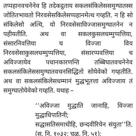
तप्पहानवचनेनेव हि तदेकट्ठताय सकलसंकिलेससमुग्घातस्स
जोतितभावतो निरवसेसकिलेसप्पहानमेत्थ गय्हति. न हि सो
संकिलेसो अत्थि, यो निरवसेसाविज्जासमुग्घातनेन न
पहीयतीति. अथ वा सकलकुसलधम्मुप्पत्तिया,
संसारनिवत्तिया च विज्जा विय
निरवसेसाकुसलधम्मुप्पत्तिया, संसारप्पवत्तिया च
अविज्जायेव पधानकारणन्ति तब्बिघातवचनेनेव
सकलसंकिलेससमुग्घातवचनसिद्धितो सोयेवेको गय्हतीति.
अथ वा सकलसंकिलेसधम्मानं मुद्धभूतत्ता अविज्जाय तं
समुग्घातोयेवेको गय्हति. यथाह –
‘‘अविज्जा मुद्धाति जानाहि, विज्जा
मुद्धाधिपातिनी;
सद्धासतिसमाधीहि, छन्दवीरियेन संयुता’’ति.
(सु. नि. १०३२; चूळ. नि. ५१);