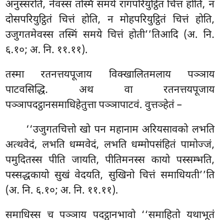
अनुस्सरति, नेवस्स तस्मिं समये रागपरियुट्ठितं चित्तं होति, न
दोसपरियुट्ठितं चित्तं होति, न मोहपरियुट्ठितं चित्तं होति,
उजुगतमेवस्स तस्मिं समये चित्तं होती’’तिआदि (अ. नि.
६.१०; अ. नि. ११.११).
तस्मा
रतनत्तयपूजाय विक्खालितमलाय पञ्ञाय
पाटवसिद्धि. अथ वा रतनत्तयपूजाय
पञ्ञापदट्ठानसमाधिहेतुत्ता पञ्ञापाटवं. वुत्तञ्हेतं –
‘‘उजुगतचित्तो खो पन महानाम अरियसावको लभति
अत्थवेदं, लभति धम्मवेदं, लभति धम्मोपसंहितं पामोज्जं,
पमुदितस्स पीति जायति, पीतिमनस्स कायो पस्सम्भति,
पस्सद्धकायो सुखं वेदयति, सुखिनो चित्तं समाधियती’’ति
(अ. नि. ६.१०; अ. नि. ११.११).
समाधिस्स च पञ्ञाय पदट्ठानभावो ‘‘समाहितो यथाभूतं