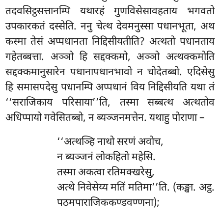
तदवसिट्ठसत्तानम्पि यथारहं गुणविसेसावहताय भगवतो
उपकारकतं दस्सेति. ननु चेत्थ देवमनुस्सा पधानभूता, अथ
कस्मा तेसं अप्पधानता निद्दिसीयतीति? अत्थतो पधानताय
गहेतब्बत्ता. अञ्ञो हि सद्दक्कमो, अञ्ञो अत्थक्कमोति
सद्दक्कमानुसारेन पधानापधानभावो न चोदेतब्बो. एदिसेसु
हि समासपदेसु पधानम्पि अप्पधानं विय निद्दिसीयति यथा तं
‘‘सराजिकाय परिसाया’’ति, तस्मा सब्बत्थ अत्थतोव
अधिप्पायो गवेसितब्बो, न ब्यञ्जनमत्तेन. यथाहु पोराणा –
‘‘अत्थञ्हि नाथो सरणं अवोच,
न ब्यञ्जनं लोकहितो महेसि.
तस्मा अकत्वा रतिमक्खरेसु,
अत्थे निवेसेय्य मतिं मतिमा’’ति. (कङ्खा. अट्ठ.
पठमपाराजिककण्डवण्णना);