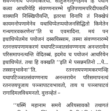
संवण्णनायं पणामकिरिया. सोतुजनानुग्गहमेव हि पधानं
कत्वा आचरियेहि संवण्णनारम्भे थुतिपणामपरिदीपकानि
वाक्यानि निक्खिपीयन्ति, इतरथा विनापि तं निक्खेपं
कायमनोपणामेनेव यथाधिप्पेतप्पयोजनसिद्धितो किमेतेन
गन्थगारवकरणेना’’ति च एवमादिना. मयं पन
इधाधिप्पेतमेव पयोजनं दस्सयिस्साम, तस्मा संवण्णनारम्भे
रतनत्तयपणामकरणं यथापटिञ्ञातसंवण्णनाय अनन्तरायेन
परिसमापनत्थन्ति वेदितब्बं. इदमेव च पयोजनं आचरियेन
इधाधिप्पेतं. तथा हि वक्खति ‘‘इति मे पसन्नमतिनो
…पे…
तस्सानुभावेना’’ति. रतनत्तयपणामकरणञ्हि
यथापटिञ्ञातसंवण्णनाय अनन्तरायेन परिसमापनत्थं
रतनत्तयपूजाय पञ्ञापाटवभावतो, ताय च पञ्ञापाटवं
रागादिमलविधमनतो. वुत्तञ्हेतं –
‘‘यस्मिं महानाम समये अरियसावको तथागतं