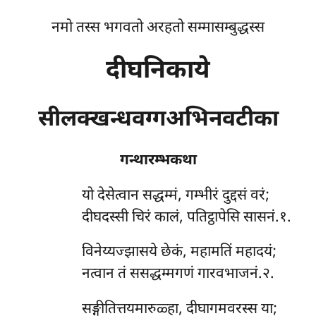
नमो तस्स भगवतो अरहतो सम्मासम्बुद्धस्स
दीघनिकाये
सीलक्खन्धवग्गअभिनवटीका
गन्थारम्भकथा
यो
देसेत्वान सद्धम्मं, गम्भीरं दुद्दसं वरं;
दीघदस्सी चिरं कालं, पतिट्ठापेसि सासनं.१.
विनेय्यज्झासये छेकं, महामतिं महादयं;
नत्वान तं ससद्धम्मगणं गारवभाजनं.२.
सङ्गीतित्तयमारुळ्हा, दीघागमवरस्स या;