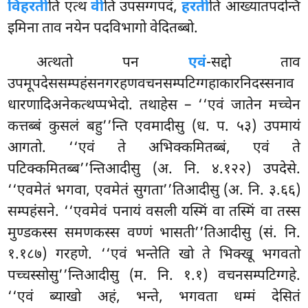
विहरती
ति एत्थ
वी
ति उपसग्गपदं,
हरती
ति आख्यातपदन्ति
इमिना ताव नयेन पदविभागो वेदितब्बो.
अत्थतो पन
एवं
-सद्दो ताव
उपमूपदेससम्पहंसनगरहणवचनसम्पटिग्गहाकारनिदस्सनाव
धारणादिअनेकत्थप्पभेदो. तथाहेस – ‘‘एवं जातेन मच्चेन
कत्तब्बं कुसलं बहु’’न्ति एवमादीसु (ध. प. ५३) उपमायं
आगतो. ‘‘एवं ते अभिक्कमितब्बं, एवं ते
पटिक्कमितब्ब’’न्तिआदीसु (अ. नि. ४.१२२) उपदेसे.
‘‘एवमेतं भगवा, एवमेतं सुगता’’तिआदीसु (अ. नि. ३.६६)
सम्पहंसने. ‘‘एवमेवं पनायं वसली यस्मिं वा तस्मिं वा तस्स
मुण्डकस्स समणकस्स वण्णं भासती’’तिआदीसु (सं. नि.
१.१८७) गरहणे. ‘‘एवं भन्तेति खो ते भिक्खू भगवतो
पच्चस्सोसु’’न्तिआदीसु (म. नि. १.१) वचनसम्पटिग्गहे.
‘‘एवं ब्याखो अहं, भन्ते, भगवता धम्मं देसितं