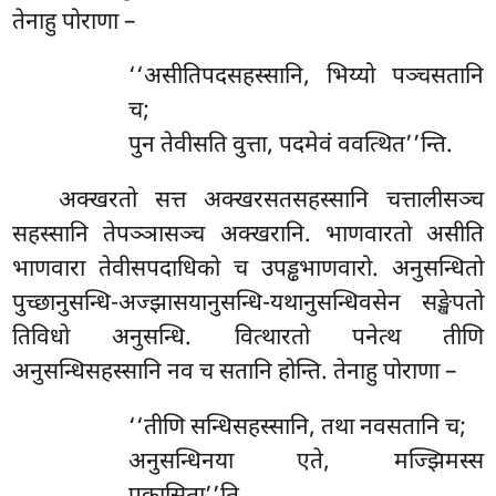
तेनाहु पोराणा –
‘‘असीतिपदसहस्सानि, भिय्यो पञ्चसतानि
च;
पुन तेवीसति वुत्ता, पदमेवं ववत्थित’’न्ति.
अक्खरतो
सत्त अक्खरसतसहस्सानि चत्तालीसञ्च
सहस्सानि तेपञ्ञासञ्च अक्खरानि. भाणवारतो असीति
भाणवारा तेवीसपदाधिको च उपड्ढभाणवारो. अनुसन्धितो
पुच्छानुसन्धि-अज्झासयानुसन्धि-यथानुसन्धिवसेन सङ्खेपतो
तिविधो अनुसन्धि. वित्थारतो पनेत्थ तीणि
अनुसन्धिसहस्सानि नव च सतानि होन्ति. तेनाहु पोराणा –
‘‘तीणि
सन्धिसहस्सानि, तथा नवसतानि च;
अनुसन्धिनया एते, मज्झिमस्स