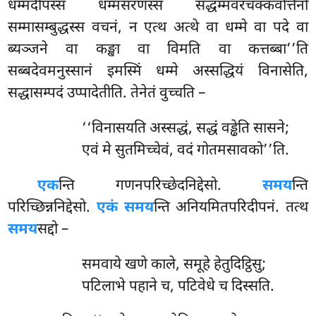
धम्मदीपस्स धम्मसरणस्स सद्धम्मवरचक्कवत्तिनो
सम्मासम्बुद्धस्स वचनं, न एत्थ अत्थे वा धम्मे वा पदे वा
ब्यञ्जने वा कङ्खा वा विमति वा कत्तब्बा’’ति
सब्बदेवमनुस्सानं इमस्मिं धम्मे अस्सद्धियं विनासेति,
सद्धासम्पदं उप्पादेतीति. तेनेतं वुच्चति –
‘‘विनासयति
अस्सद्धं, सद्धं वड्ढेति सासने;
एवं मे सुतमिच्चेवं, वदं गोतमसावको’’ति.
एक
न्ति गणनपरिच्छेदनिद्देसो.
समय
न्ति
परिच्छिन्ननिद्देसो.
एकं समय
न्ति अनियमितपरिदीपनं. तत्थ
समय
सद्दो –
समवाये खणे काले, समूहे हेतुदिट्ठिसु;
पटिलाभे पहाने च, पटिवेधे च दिस्सति.