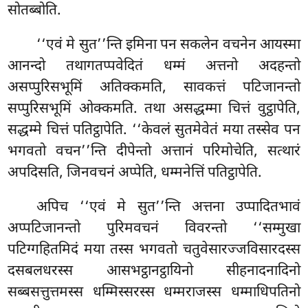
सोतब्बोति.
‘‘एवं मे सुत’’न्ति इमिना पन सकलेन वचनेन आयस्मा
आनन्दो तथागतप्पवेदितं धम्मं अत्तनो अदहन्तो
असप्पुरिसभूमिं अतिक्कमति, सावकत्तं पटिजानन्तो
सप्पुरिसभूमिं ओक्कमति. तथा असद्धम्मा चित्तं वुट्ठापेति,
सद्धम्मे चित्तं पतिट्ठापेति. ‘‘केवलं सुतमेवेतं मया
तस्सेव पन
भगवतो वचन’’न्ति दीपेन्तो अत्तानं परिमोचेति, सत्थारं
अपदिसति, जिनवचनं अप्पेति, धम्मनेत्तिं पतिट्ठापेति.
अपिच ‘‘एवं मे सुत’’न्ति अत्तना उप्पादितभावं
अप्पटिजानन्तो पुरिमवचनं विवरन्तो ‘‘सम्मुखा
पटिग्गहितमिदं मया तस्स भगवतो चतुवेसारज्जविसारदस्स
दसबलधरस्स आसभट्ठानट्ठायिनो सीहनादनादिनो
सब्बसत्तुत्तमस्स धम्मिस्सरस्स धम्मराजस्स धम्माधिपतिनो