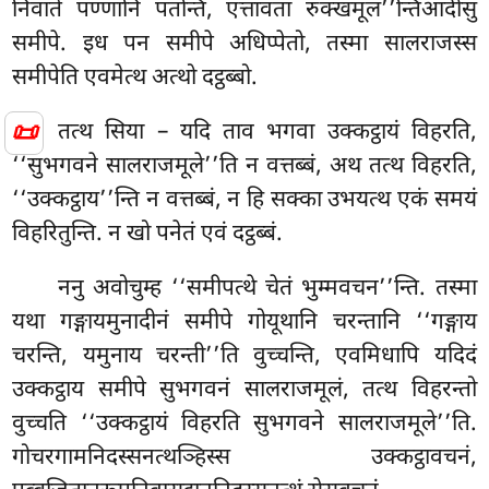
निवाते पण्णानि पतन्ति, एत्तावता रुक्खमूल’’न्तिआदीसु
समीपे. इध पन समीपे अधिप्पेतो, तस्मा सालराजस्स
समीपेति एवमेत्थ अत्थो दट्ठब्बो.
📜
तत्थ सिया – यदि ताव भगवा उक्कट्ठायं विहरति,
‘‘सुभगवने सालराजमूले’’ति न वत्तब्बं, अथ तत्थ विहरति,
‘‘उक्कट्ठाय’’न्ति न वत्तब्बं, न हि सक्का उभयत्थ एकं समयं
विहरितुन्ति. न खो पनेतं एवं दट्ठब्बं.
ननु अवोचुम्ह ‘‘समीपत्थे चेतं भुम्मवचन’’न्ति. तस्मा
यथा गङ्गायमुनादीनं समीपे गोयूथानि चरन्तानि ‘‘गङ्गाय
चरन्ति, यमुनाय चरन्ती’’ति वुच्चन्ति, एवमिधापि यदिदं
उक्कट्ठाय समीपे सुभगवनं सालराजमूलं, तत्थ विहरन्तो
वुच्चति ‘‘उक्कट्ठायं विहरति सुभगवने सालराजमूले’’ति.
गोचरगामनिदस्सनत्थञ्हिस्स
उक्कट्ठावचनं,