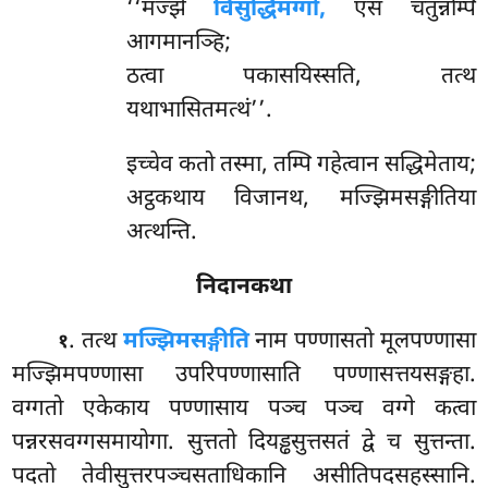
‘‘मज्झे
विसुद्धिमग्गो,
एस चतुन्नम्पि
आगमानञ्हि;
ठत्वा पकासयिस्सति, तत्थ
यथाभासितमत्थं’’.
इच्चेव कतो तस्मा, तम्पि गहेत्वान सद्धिमेताय;
अट्ठकथाय विजानथ, मज्झिमसङ्गीतिया
अत्थन्ति.
निदानकथा
. तत्थ
मज्झिमसङ्गीति
नाम पण्णासतो मूलपण्णासा
१
मज्झिमपण्णासा उपरिपण्णासाति पण्णासत्तयसङ्गहा.
वग्गतो एकेकाय पण्णासाय पञ्च पञ्च वग्गे कत्वा
पन्नरसवग्गसमायोगा. सुत्ततो दियड्ढसुत्तसतं द्वे च सुत्तन्ता.
पदतो तेवीसुत्तरपञ्चसताधिकानि असीतिपदसहस्सानि.