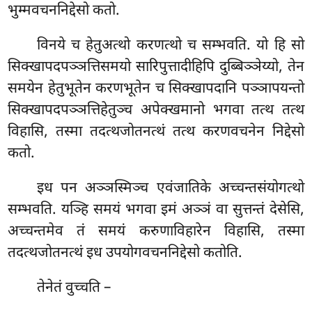
भुम्मवचननिद्देसो कतो.
विनये च हेतुअत्थो करणत्थो च सम्भवति. यो हि सो
सिक्खापदपञ्ञत्तिसमयो सारिपुत्तादीहिपि दुब्बिञ्ञेय्यो, तेन
समयेन हेतुभूतेन करणभूतेन च सिक्खापदानि पञ्ञापयन्तो
सिक्खापदपञ्ञत्तिहेतुञ्च अपेक्खमानो भगवा तत्थ तत्थ
विहासि, तस्मा तदत्थजोतनत्थं तत्थ करणवचनेन निद्देसो
कतो.
इध
पन अञ्ञस्मिञ्च एवंजातिके अच्चन्तसंयोगत्थो
सम्भवति. यञ्हि समयं भगवा इमं अञ्ञं वा सुत्तन्तं देसेसि,
अच्चन्तमेव तं समयं करुणाविहारेन विहासि, तस्मा
तदत्थजोतनत्थं इध उपयोगवचननिद्देसो कतोति.
तेनेतं वुच्चति –