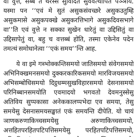
वा वुत्तं, सब्बं तं थेरस्स
सुविदितं सुववत्थापितं पञ्ञाय.
यस्मा पन ‘‘एवं मे सुतं असुकसंवच्छरे असुकउतुम्हि
असुकमासे असुकपक्खे असुकरत्तिभागे असुकदिवसभागे
वा’’ति एवं वुत्ते न सक्का सुखेन धारेतुं वा उद्दिसितुं वा
उद्दिसापेतुं वा, बहु च वत्तब्बं होति, तस्मा एकेनेव पदेन
तमत्थं समोधानेत्वा ‘‘एकं समय’’न्ति आह.
ये वा इमे गब्भोक्कन्तिसमयो जातिसमयो संवेगसमयो
अभिनिक्खमनसमयो दुक्करकारिकसमयो मारविजयसमयो
अभिसम्बोधिसमयो दिट्ठधम्मसुखविहारसमयो देसनासमयो
परिनिब्बानसमयोति एवमादयो भगवतो देवमनुस्सेसु
अतिविय सुप्पकासा अनेककालप्पभेदा एव समया, तेसु
समयेसु देसनासमयसङ्खातं
एकं समयन्ति दीपेति. यो चायं
ञाणकरुणाकिच्चसमयेसु अरुणाकिच्चसमयो,
अत्तहितपरहितपटिपत्तिसमयेसु परहितपटिपत्तिसमयो,