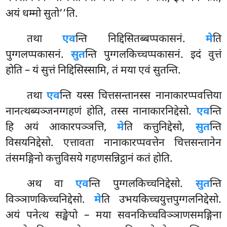
अयं धम्मो सुतो’’ति.
तथा
एव
न्ति निद्दिसितब्बप्पकासनं.
मे
ति
पुग्गलप्पकासनं.
सुत
न्ति पुग्गलकिच्चप्पकासनं. इदं वुत्तं
होति – यं सुत्तं निद्दिसिस्सामि, तं मया एवं सुतन्ति.
तथा
एव
न्ति यस्स चित्तसन्तानस्स नानाकारप्पवत्तिया
नानत्थब्यञ्जनग्गहणं होति, तस्स
नानाकारनिद्देसो.
एव
न्ति
हि अयं आकारपञ्ञत्ति,
मे
ति कत्तुनिद्देसो,
सुत
न्ति
विसयनिद्देसो. एत्तावता नानाकारप्पवत्तेन चित्तसन्तानेन
तंसमङ्गिनो कत्तुविसये गहणसन्निट्ठानं कतं होति.
अथ वा
एव
न्ति पुग्गलकिच्चनिद्देसो.
सुत
न्ति
विञ्ञाणकिच्चनिद्देसो.
मे
ति उभयकिच्चयुत्तपुग्गलनिद्देसो.
अयं पनेत्थ सङ्खेपो – मया सवनकिच्चविञ्ञाणसमङ्गिना