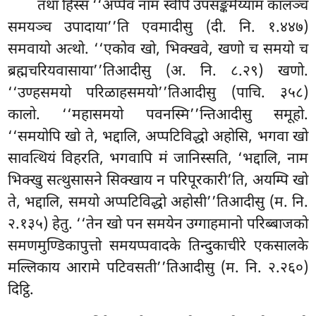
तथा हिस्स ‘‘अप्पेव नाम स्वेपि उपसङ्कमेय्याम कालञ्च
समयञ्च उपादाया’’ति एवमादीसु (दी. नि. १.४४७)
समवायो
अत्थो. ‘‘एकोव खो, भिक्खवे, खणो च समयो च
ब्रह्मचरियवासाया’’तिआदीसु (अ. नि. ८.२९) खणो.
‘‘उण्हसमयो परिळाहसमयो’’तिआदीसु (पाचि. ३५८)
कालो. ‘‘महासमयो पवनस्मि’’न्तिआदीसु समूहो.
‘‘समयोपि खो ते, भद्दालि, अप्पटिविद्धो अहोसि, भगवा खो
सावत्थियं विहरति, भगवापि मं जानिस्सति, ‘भद्दालि, नाम
भिक्खु सत्थुसासने सिक्खाय न परिपूरकारी’ति, अयम्पि खो
ते, भद्दालि, समयो अप्पटिविद्धो अहोसी’’तिआदीसु (म. नि.
२.१३५) हेतु
. ‘‘तेन खो पन समयेन उग्गाहमानो परिब्बाजको
समणमुण्डिकापुत्तो समयप्पवादके तिन्दुकाचीरे एकसालके
मल्लिकाय आरामे पटिवसती’’तिआदीसु (म. नि. २.२६०)
दिट्ठि.