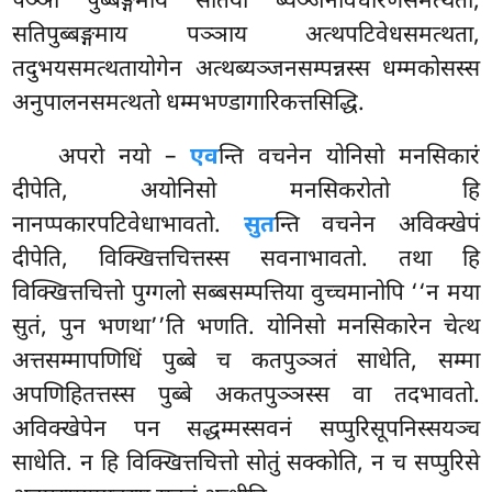
पञ्ञा पुब्बङ्गमाय सतिया ब्यञ्जनावधारणसमत्थता,
सतिपुब्बङ्गमाय पञ्ञाय अत्थपटिवेधसमत्थता,
तदुभयसमत्थतायोगेन अत्थब्यञ्जनसम्पन्नस्स धम्मकोसस्स
अनुपालनसमत्थतो धम्मभण्डागारिकत्तसिद्धि.
अपरो नयो –
एव
न्ति वचनेन योनिसो मनसिकारं
दीपेति, अयोनिसो मनसिकरोतो हि
नानप्पकारपटिवेधाभावतो.
सुत
न्ति वचनेन अविक्खेपं
दीपेति, विक्खित्तचित्तस्स सवनाभावतो. तथा हि
विक्खित्तचित्तो पुग्गलो सब्बसम्पत्तिया वुच्चमानोपि ‘‘न मया
सुतं, पुन भणथा’’ति भणति. योनिसो मनसिकारेन चेत्थ
अत्तसम्मापणिधिं पुब्बे च कतपुञ्ञतं साधेति, सम्मा
अपणिहितत्तस्स पुब्बे अकतपुञ्ञस्स वा तदभावतो.
अविक्खेपेन
पन सद्धम्मस्सवनं सप्पुरिसूपनिस्सयञ्च
साधेति. न हि विक्खित्तचित्तो सोतुं सक्कोति, न च सप्पुरिसे