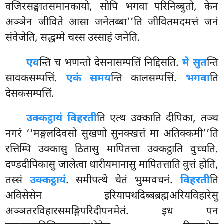
वजिरसङ्घातसमानकायो, सोपि भगवा परिनिब्बुतो, केन
अञ्ञेन जीविते आसा जनेतब्बा’’ति जीवितमदमत्तं जनं
संवेजेति, सद्धम्मे चस्स उस्साहं जनेति.
एव
न्ति च भणन्तो देसनासम्पत्तिं निद्दिसति.
मे सुत
न्ति
सावकसम्पत्तिं.
एकं समय
न्ति कालसम्पत्तिं.
भगवा
ति
देसकसम्पत्तिं.
उक्कट्ठायं विहरती
ति एत्थ उक्काति दीपिका, तञ्च
नगरं ‘‘मङ्गलदिवसो सुखणो सुनक्खत्तं
मा अतिक्कमी’’ति
रत्तिम्पि उक्कासु ठितासु मापितत्ता उक्कट्ठाति वुच्चति.
दण्डदीपिकासु जालेत्वा धारीयमानासु मापितत्ताति वुत्तं होति,
तस्सं
उक्कट्ठायं
. समीपत्थे चेतं भुम्मवचनं.
विहरती
ति
अविसेसेन इरियापथदिब्बब्रह्मअरियविहारेसु
अञ्ञतरविहारसमङ्गिपरिदीपनमेतं. इध पन