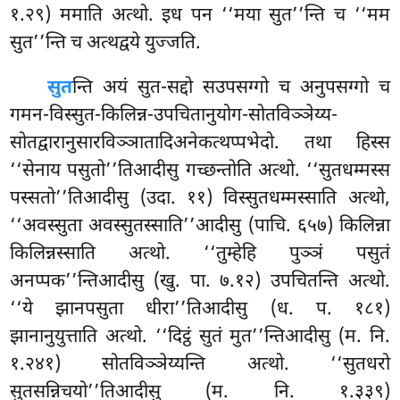
१.२९) ममाति अत्थो. इध पन ‘‘मया सुत’’न्ति च ‘‘मम
सुत’’न्ति च अत्थद्वये युज्जति.
सुत
न्ति अयं सुत-सद्दो सउपसग्गो च अनुपसग्गो च
गमन-विस्सुत-किलिन्न-उपचितानुयोग-सोतविञ्ञेय्य-
सोतद्वारानुसारविञ्ञातादिअनेकत्थप्पभेदो. तथा हिस्स
‘‘सेनाय पसुतो’’तिआदीसु गच्छन्तोति अत्थो. ‘‘सुतधम्मस्स
पस्सतो’’तिआदीसु (उदा. ११) विस्सुतधम्मस्साति अत्थो,
‘‘अवस्सुता अवस्सुतस्साति’’आदीसु (पाचि. ६५७) किलिन्ना
किलिन्नस्साति अत्थो. ‘‘तुम्हेहि पुञ्ञं पसुतं
अनप्पक’’न्तिआदीसु (खु. पा. ७.१२) उपचितन्ति
अत्थो.
‘‘ये झानपसुता धीरा’’तिआदीसु (ध. प. १८१)
झानानुयुत्ताति अत्थो. ‘‘दिट्ठं सुतं मुत’’न्तिआदीसु (म. नि.
१.२४१) सोतविञ्ञेय्यन्ति अत्थो. ‘‘सुतधरो
सुतसन्निचयो’’तिआदीसु (म. नि. १.३३९)