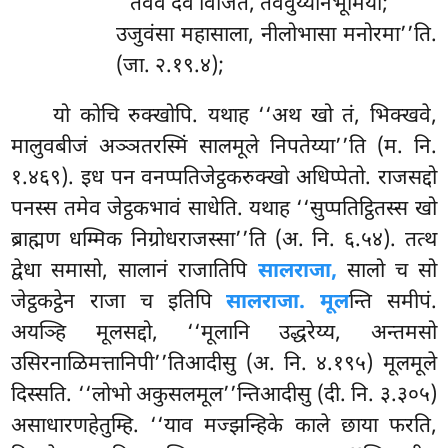
‘‘तवेव देव विजिते, तवेवुय्यानभूमिया;
उजुवंसा महासाला, नीलोभासा मनोरमा’’ति.
(जा. २.१९.४);
यो
कोचि रुक्खोपि. यथाह ‘‘अथ खो तं, भिक्खवे,
मालुवबीजं अञ्ञतरस्मिं सालमूले निपतेय्या’’ति (म. नि.
१.४६९). इध
पन वनप्पतिजेट्ठकरुक्खो अधिप्पेतो. राजसद्दो
पनस्स तमेव जेट्ठकभावं साधेति. यथाह ‘‘सुप्पतिट्ठितस्स खो
ब्राह्मण धम्मिक निग्रोधराजस्सा’’ति (अ. नि. ६.५४). तत्थ
द्वेधा समासो, सालानं राजातिपि
सालराजा,
सालो च सो
जेट्ठकट्ठेन राजा च इतिपि
सालराजा. मूल
न्ति समीपं.
अयञ्हि मूलसद्दो, ‘‘मूलानि उद्धरेय्य, अन्तमसो
उसिरनाळिमत्तानिपी’’तिआदीसु (अ. नि. ४.१९५) मूलमूले
दिस्सति. ‘‘लोभो अकुसलमूल’’न्तिआदीसु (दी. नि. ३.३०५)
असाधारणहेतुम्हि. ‘‘याव मज्झन्हिके काले छाया फरति,