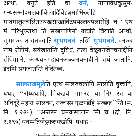
अत्थो. वनुते इति वा
वनं,
नानाविधकुसुम-
गन्धसम्मोदमत्तकोकिलादिविहङ्गमाभिरुतेहि
मन्दमालुतचलितरुक्खसाखाविटपपल्लवपलासेहि च ‘‘एथ
मं परिभुञ्जथा’’ति सब्बपाणिनो याचति वियाति अत्थो.
सुभगञ्च तं वनञ्चाति
सुभगवनं
. तस्मिं
सुभगवने
. वनञ्च
नाम रोपिमं, सयंजातन्ति दुविधं. तत्थ वेळुवनजेतवनादीनि
रोपिमानि. अन्धवनमहावनअञ्जनवनादीनि सयं जातानि.
इदम्पि सयंजातन्ति वेदितब्बं.
सालराजमूले
ति एत्थ सालरुक्खोपि सालोति वुच्चति.
यथाह ‘‘सेय्यथापि, भिक्खवे, गामस्स वा निगमस्स वा
अविदूरे महन्तं सालवनं, तञ्चस्स एळण्डेहि सञ्छन्न’’न्ति (म.
नि. १.२२५) ‘‘अन्तरेन यमकसालान’’न्ति च (दी. नि.
२.१९५) वनप्पतिजेट्ठकरुक्खोपि. यथाह –