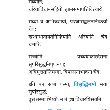
सब्बानि;
चरियाविधानसहितो, झानसमापत्तिवित्थारो.
सब्बा च अभिञ्ञायो, पञ्ञासङ्कलननिच्छयो
चेव;
खन्धाधातायतनिन्द्रियानि अरियानि चेव
चत्तारि.
सच्चानि
पच्चयाकारदेसना
सुपरिसुद्धनिपुणनया;
अविमुत्ततन्तिमग्गा, विपस्सनाभावना चेव.
इति पन सब्बं यस्मा,
विसुद्धिमग्गे
मया
सुपरिसुद्धं;
वुत्तं तस्मा भिय्यो, न तं इध विचारयिस्सामि.