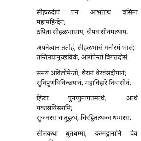
सीहळदीपं पन आभताथ वसिना
महामहिन्देन;
ठपिता सीहळभासाय, दीपवासीनमत्थाय.
अपनेत्वान ततोहं, सीहळभासं मनोरमं भासं;
तन्तिनयानुच्छविकं, आरोपेन्तो विगतदोसं.
समयं
अविलोमेन्तो, थेरानं थेरवंसदीपानं;
सुनिपुणविनिच्छयानं, महाविहारे निवासीनं.
हित्वा पुनप्पुनागतमत्थं, अत्थं
पकासयिस्सामि;
सुजनस्स च तुट्ठत्थं, चिरट्ठितत्थञ्च धम्मस्स.
सीलकथा
धुतधम्मा, कम्मट्ठानानि चेव