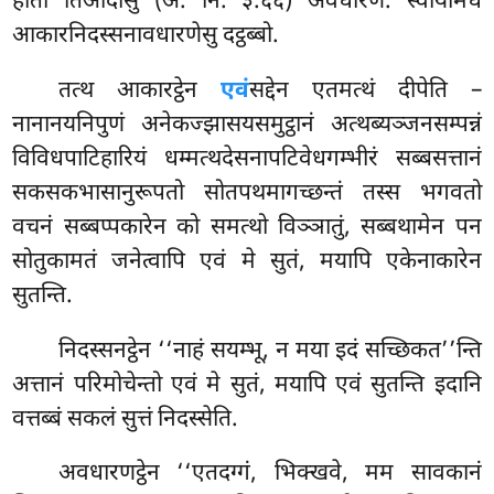
होती’’तिआदीसु (अ. नि. ३.६६) अवधारणे. स्वायमिध
आकारनिदस्सनावधारणेसु दट्ठब्बो.
तत्थ
आकारट्ठेन
एवं
सद्देन एतमत्थं दीपेति –
नानानयनिपुणं अनेकज्झासयसमुट्ठानं अत्थब्यञ्जनसम्पन्नं
विविधपाटिहारियं धम्मत्थदेसनापटिवेधगम्भीरं सब्बसत्तानं
सकसकभासानुरूपतो सोतपथमागच्छन्तं
तस्स भगवतो
वचनं सब्बप्पकारेन को समत्थो विञ्ञातुं, सब्बथामेन पन
सोतुकामतं जनेत्वापि एवं मे सुतं, मयापि एकेनाकारेन
सुतन्ति.
निदस्सनट्ठेन ‘‘नाहं सयम्भू, न मया इदं सच्छिकत’’न्ति
अत्तानं परिमोचेन्तो एवं मे सुतं, मयापि एवं सुतन्ति इदानि
वत्तब्बं सकलं सुत्तं निदस्सेति.
अवधारणट्ठेन ‘‘एतदग्गं, भिक्खवे, मम सावकानं