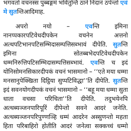
भगवतो वचनस्स पुब्बङ्गमं भवितुन्ति ठाने निदानं ठपेन्तो
एवं
मे सुत
न्तिआदिमाह.
अपरो नयो –
एव
न्ति इमिना
नानप्पकारपटिवेधदीपकेन वचनेन अत्तनो
अत्थपटिभानपटिसम्भिदासम्पत्तिसब्भावं दीपेति.
सुत
न्ति
इमिना सोतब्बभेदपटिवेधदीपकेन
धम्मनिरुत्तिपटिसम्भिदासम्पत्तिसब्भावं
.
एव
न्ति च इदं
योनिसोमनसिकारदीपकं वचनं भासमानो – ‘‘एते मया धम्मा
मनसानुपेक्खिता दिट्ठिया सुप्पटिविद्धा’’ति दीपेति.
सुत
न्ति
इदं सवनयोगदीपकं वचनं भासमानो – ‘‘बहू मया धम्मा सुता
धाता वचसा परिचिता’’ति दीपेति. तदुभयेनपि
अत्थब्यञ्जनपारिपूरिं दीपेन्तो सवने आदरं जनेति.
अत्थब्यञ्जनपरिपुण्णञ्हि धम्मं आदरेन अस्सुणन्तो महता
हिता परिबाहिरो होतीति आदरं जनेत्वा सक्कच्चं धम्मो