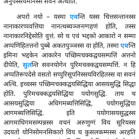
अनुपस्सयमानस्स सवनं अत्थीति.
अपरो नयो – यस्मा
एव
न्ति यस्स चित्तसन्तानस्स
नानाकारप्पवत्तिया नानत्थब्यञ्जनग्गहणं होति, तस्स
नानाकारनिद्देसोति वुत्तं. सो च एवं भद्दको आकारो न सम्मा
अप्पणिहितत्तनो पुब्बे अकतपुञ्ञस्स वा होति, तस्मा
एव
न्ति
इमिना भद्दकेन आकारेन पच्छिमचक्कद्वयसम्पत्तिं अत्तनो
दीपेति,
सुत
न्ति सवनयोगेन पुरिमचक्कद्वयसम्पत्तिं. न हि
अप्पतिरूपदेसे वसतो सप्पुरिसूपनिस्सयविरहितस्स वा सवनं
अत्थि. इच्चस्स पच्छिमचक्कद्वयसिद्धिया आसयसुद्धि सिद्धा
होति. पुरिमचक्कद्वयसिद्धिया पयोगसुद्धि. ताय च
आसयसुद्धिया अधिगमब्यत्तिसिद्धि, पयोगसुद्धिया
आगमब्यत्तिसिद्धि. इति पयोगासयसुद्धस्स
आगमाधिगमसम्पन्नस्स वचनं अरुणुग्गं विय सूरियस्स
उदयतो योनिसोमनसिकारो विय च कुसलकम्मस्स अरहति