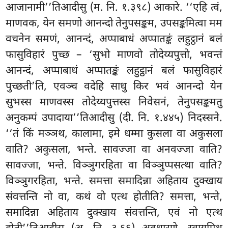
आजानामी’’तिआदीसु (म. नि. १.३९८) आकारे. ‘‘एहि त्वं,
माणवक, येन समणो आनन्दो तेनुपसङ्कम, उपसङ्कमित्वा मम
वचनेन समणं, आनन्दं, अप्पाबाधं अप्पातङ्कं लहुट्ठानं बलं
फासुविहारं पुच्छ – ‘सुभो माणवो तोदेय्यपुत्तो, भवन्तं
आनन्दं, अप्पाबाधं अप्पातङ्कं लहुट्ठानं बलं फासुविहारं
पुच्छती’ति, एवञ्च वदेहि साधु किर भवं आनन्दो येन
सुभस्स माणवस्स तोदेय्यपुत्तस्स निवेसनं, तेनुपसङ्कमतु
अनुकम्पं उपादाया’’तिआदीसु (दी. नि. १.४४५) निदस्सने.
‘‘तं किं मञ्ञथ, कालामा, इमे धम्मा कुसला वा अकुसला
वाति? अकुसला, भन्ते. सावज्जा वा अनवज्जा वाति?
सावज्जा, भन्ते. विञ्ञुगरहिता वा विञ्ञुप्पसत्था वाति?
विञ्ञुगरहिता, भन्ते. समत्ता समादिन्ना अहिताय दुक्खाय
संवत्तन्ति नो वा, कथं वो एत्थ होतीति? समत्ता, भन्ते,
समादिन्ना अहिताय दुक्खाय संवत्तन्ति, एवं नो एत्थ