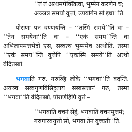
‘‘तं तं अत्थमपेक्खित्वा, भुम्मेन करणेन च;
अञ्ञत्र समयो वुत्तो, उपयोगेन सो इधा’’ति.
पोराणा
पन वण्णयन्ति – ‘‘तस्मिं समये’’ति वा –
‘‘तेन समयेना’’ति वा – ‘‘एकं समय’’न्ति
वा
अभिलापमत्तभेदो एस, सब्बत्थ भुम्ममेव अत्थोति. तस्मा
‘‘एकं समय’’न्ति वुत्तेपि ‘‘एकस्मिं समये’’ति अत्थो
वेदितब्बो.
भगवा
ति गरु. गरुञ्हि लोके ‘‘भगवा’’ति वदन्ति.
अयञ्च सब्बगुणविसिट्ठताय सब्बसत्तानं गरु, तस्मा
‘‘भगवा’’ति वेदितब्बो. पोराणेहिपि वुत्तं –
‘‘भगवाति वचनं सेट्ठं, भगवाति वचनमुत्तमं;
गरुगारवयुत्तो सो, भगवा तेन वुच्चती’’ति.