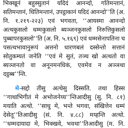
भिक्खूनं बहुस्सुतानं यदिदं आनन्दो, गतिमन्तानं,
सतिमन्तानं, धितिमन्तानं, उपट्ठाकानं यदिदं आनन्दो’’ति (अ.
नि. १.२१९-२२३) एवं भगवता, ‘‘आयस्मा आनन्दो
अत्थकुसलो धम्मकुसलो ब्यञ्जनकुसलो निरुत्तिकुसलो
पुब्बापरकुसलो’’ति (अ. नि. ५.१६९) एवं धम्मसेनापतिना च
पसत्थभावानुरूपं अत्तनो धारणबलं दस्सेन्तो सत्तानं
सोतुकम्यतं जनेति ‘‘एवं मे सुतं, तञ्च खो अत्थतो वा
ब्यञ्जनतो वा अनूनमनधिकं, एवमेव न अञ्ञथा
दट्ठब्ब’’न्ति.
मे
-सद्दो तीसु अत्थेसु दिस्सति. तथा हिस्स
‘‘गाथाभिगीतं मे अभोजनेय्य’’न्तिआदीसु (सु. नि. ८१)
मयाति अत्थो. ‘‘साधु मे, भन्ते भगवा, संखित्तेन धम्मं
देसेतू’’तिआदीसु (सं. नि. ४.८८) मय्हन्ति अत्थो.
‘‘धम्मदायादा मे, भिक्खवे, भवथा’’तिआदीसु
(म. नि.