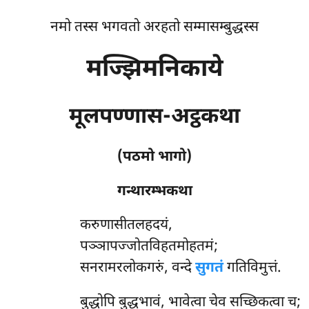
नमो तस्स भगवतो अरहतो सम्मासम्बुद्धस्स
मज्झिमनिकाये
मूलपण्णास-अट्ठकथा
(पठमो भागो)
गन्थारम्भकथा
करुणासीतलहदयं
,
पञ्ञापज्जोतविहतमोहतमं;
सनरामरलोकगरुं, वन्दे
सुगतं
गतिविमुत्तं.
बुद्धोपि बुद्धभावं, भावेत्वा चेव सच्छिकत्वा च;