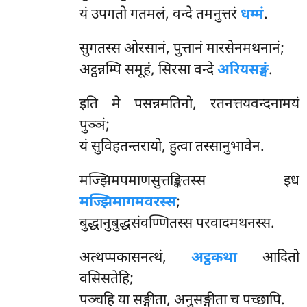
यं उपगतो गतमलं, वन्दे तमनुत्तरं
धम्मं
.
सुगतस्स ओरसानं, पुत्तानं मारसेनमथनानं;
अट्ठन्नम्पि समूहं, सिरसा वन्दे
अरियसङ्घं
.
इति
मे पसन्नमतिनो, रतनत्तयवन्दनामयं
पुञ्ञं;
यं सुविहतन्तरायो, हुत्वा तस्सानुभावेन.
मज्झिमपमाणसुत्तङ्कितस्स इध
मज्झिमागमवरस्स
;
बुद्धानुबुद्धसंवण्णितस्स परवादमथनस्स.
अत्थप्पकासनत्थं,
अट्ठकथा
आदितो
वसिसतेहि;
पञ्चहि या सङ्गीता, अनुसङ्गीता च पच्छापि.