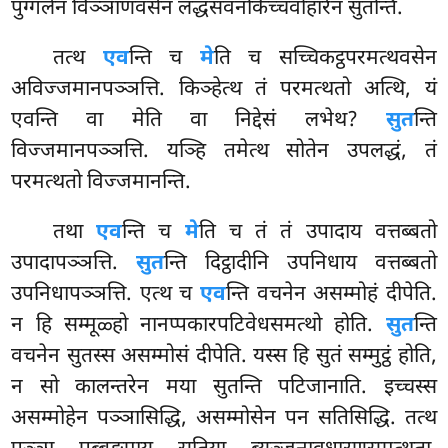
पुग्गलेन विञ्ञाणवसेन लद्धसवनकिच्चवोहारेन सुतन्ति.
तत्थ
एव
न्ति च
मे
ति च सच्चिकट्ठपरमत्थवसेन
अविज्जमानपञ्ञत्ति. किञ्हेत्थ तं परमत्थतो अत्थि, यं
एवन्ति वा मेति वा निद्देसं लभेथ?
सुत
न्ति
विज्जमानपञ्ञत्ति. यञ्हि तमेत्थ सोतेन उपलद्धं, तं
परमत्थतो विज्जमानन्ति.
तथा
एव
न्ति च
मे
ति च तं तं उपादाय वत्तब्बतो
उपादापञ्ञत्ति.
सुत
न्ति दिट्ठादीनि उपनिधाय वत्तब्बतो
उपनिधापञ्ञत्ति. एत्थ च
एव
न्ति वचनेन असम्मोहं दीपेति.
न हि सम्मूळ्हो नानप्पकारपटिवेधसमत्थो होति.
सुत
न्ति
वचनेन सुतस्स असम्मोसं दीपेति. यस्स हि सुतं सम्मुट्ठं होति
,
न सो कालन्तरेन मया सुतन्ति पटिजानाति. इच्चस्स
असम्मोहेन पञ्ञासिद्धि, असम्मोसेन पन सतिसिद्धि. तत्थ