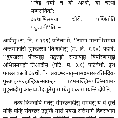
‘‘दिट्ठे धम्मे च यो अत्थो, यो चत्थो
सम्परायिको;
अत्थाभिसमया धीरो, पण्डितोति
पवुच्चती’’ति. –
आदीसु (सं. नि. १.१२९) पटिलाभो. ‘‘सम्मा मानाभिसमया
अन्तमकासि दुक्खस्सा’’तिआदीसु (म. नि. १.२४) पहानं.
‘‘दुक्खस्स पीळनट्ठो सङ्खतट्ठो सन्तापट्ठो विपरिणामट्ठो
अभिसमयट्ठो’’तिआदीसु (पटि. म. ३.१) पटिवेधो. इध
पनस्स कालो अत्थो. तेन संवच्छर-उतु-मासड्ढमास-रत्ति-दिव-
पुब्बण्ह-मज्झन्हिक-सायन्ह- पठममज्झिमपच्छिमयाम-
मुहुत्तादीसु कालप्पभेदभूतेसु समयेसु एकं समयन्ति दीपेति.
तत्थ किञ्चापि एतेसु संवच्छरादीसु समयेसु यं यं सुत्तं
यम्हि यम्हि संवच्छरे उतुम्हि मासे पक्खे रत्तिभागे दिवसभागे