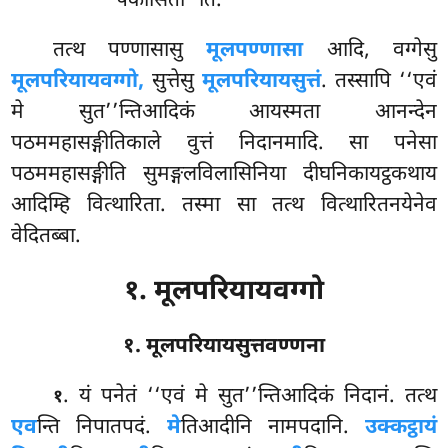
पकासिता’’ति.
तत्थ पण्णासासु
मूलपण्णासा
आदि, वग्गेसु
मूलपरियायवग्गो,
सुत्तेसु
मूलपरियायसुत्तं
. तस्सापि ‘‘एवं
मे सुत’’न्तिआदिकं आयस्मता आनन्देन
पठममहासङ्गीतिकाले वुत्तं निदानमादि. सा पनेसा
पठममहासङ्गीति सुमङ्गलविलासिनिया दीघनिकायट्ठकथाय
आदिम्हि वित्थारिता. तस्मा सा तत्थ वित्थारितनयेनेव
वेदितब्बा.
१. मूलपरियायवग्गो
१. मूलपरियायसुत्तवण्णना
. यं
पनेतं ‘‘एवं मे सुत’’न्तिआदिकं निदानं. तत्थ
१
एव
न्ति निपातपदं.
मे
तिआदीनि नामपदानि.
उक्कट्ठायं