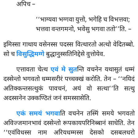
अपिच –
‘‘भाग्यवा भग्गवा युत्तो, भगेहि च विभत्तवा;
भत्तवा वन्तगमनो, भवेसु भगवा ततो’’ति. –
इमिस्सा गाथाय वसेनस्स पदस्स वित्थारतो अत्थो वेदितब्बो.
सो च
विसुद्धिमग्गे
बुद्धानुस्सतिनिद्देसे वुत्तोयेव.
एत्तावता चेत्थ
एवं मे सुत
न्ति वचनेन यथासुतं धम्मं
दस्सेन्तो भगवतो धम्मसरीरं पच्चक्खं करोति. तेन – ‘‘नयिदं
अतिक्कन्तसत्थुकं पावचनं, अयं वो सत्था’’ति सत्थु
अदस्सनेन उक्कण्ठितं जनं समस्सासेति.
एकं समयं भगवा
ति वचनेन तस्मिं समये भगवतो
अविज्जमानभावं दस्सेन्तो रूपकायपरिनिब्बानं साधेति. तेन
‘‘एवंविधस्स
नाम अरियधम्मस्स देसको दसबलधरो