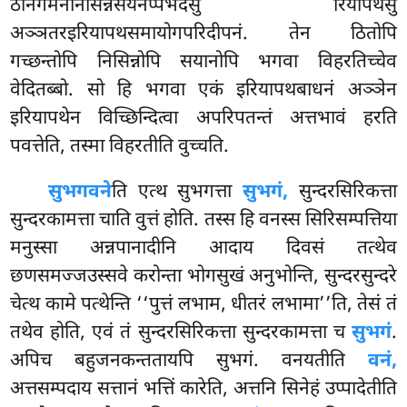
ठानगमननिसिन्नसयनप्पभेदेसु रियापथेसु
अञ्ञतरइरियापथसमायोगपरिदीपनं. तेन ठितोपि
गच्छन्तोपि निसिन्नोपि सयानोपि भगवा विहरतिच्चेव
वेदितब्बो. सो हि भगवा एकं इरियापथबाधनं अञ्ञेन
इरियापथेन विच्छिन्दित्वा अपरिपतन्तं अत्तभावं हरति
पवत्तेति, तस्मा विहरतीति वुच्चति.
सुभगवने
ति एत्थ सुभगत्ता
सुभगं,
सुन्दरसिरिकत्ता
सुन्दरकामत्ता चाति वुत्तं होति. तस्स हि वनस्स सिरिसम्पत्तिया
मनुस्सा अन्नपानादीनि आदाय दिवसं तत्थेव
छणसमज्जउस्सवे करोन्ता भोगसुखं अनुभोन्ति, सुन्दरसुन्दरे
चेत्थ कामे पत्थेन्ति ‘‘पुत्तं लभाम, धीतरं लभामा’’ति, तेसं तं
तथेव होति, एवं तं सुन्दरसिरिकत्ता सुन्दरकामत्ता च
सुभगं
.
अपिच बहुजनकन्ततायपि सुभगं. वनयतीति
वनं,
अत्तसम्पदाय सत्तानं भत्तिं कारेति, अत्तनि सिनेहं उप्पादेतीति