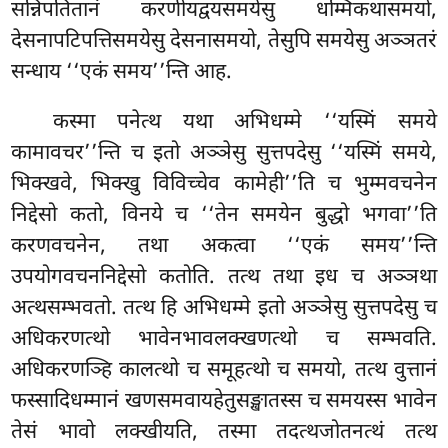
सन्निपतितानं करणीयद्वयसमयेसु धम्मिकथासमयो,
देसनापटिपत्तिसमयेसु
देसनासमयो, तेसुपि समयेसु अञ्ञतरं
सन्धाय ‘‘एकं समय’’न्ति आह.
कस्मा पनेत्थ यथा अभिधम्मे ‘‘यस्मिं समये
कामावचर’’न्ति च इतो अञ्ञेसु सुत्तपदेसु ‘‘यस्मिं समये,
भिक्खवे, भिक्खु विविच्चेव कामेही’’ति च भुम्मवचनेन
निद्देसो कतो, विनये च ‘‘तेन समयेन बुद्धो भगवा’’ति
करणवचनेन, तथा अकत्वा ‘‘एकं समय’’न्ति
उपयोगवचननिद्देसो कतोति. तत्थ तथा इध च अञ्ञथा
अत्थसम्भवतो. तत्थ हि अभिधम्मे इतो अञ्ञेसु सुत्तपदेसु च
अधिकरणत्थो भावेनभावलक्खणत्थो च सम्भवति.
अधिकरणञ्हि कालत्थो च समूहत्थो च समयो, तत्थ वुत्तानं
फस्सादिधम्मानं खणसमवायहेतुसङ्खातस्स च समयस्स भावेन
तेसं भावो लक्खीयति, तस्मा तदत्थजोतनत्थं तत्थ