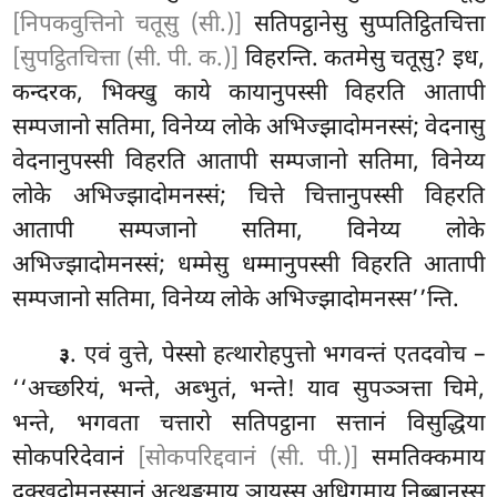
[निपकवुत्तिनो चतूसु (सी.)]
सतिपट्ठानेसु सुप्पतिट्ठितचित्ता
[सुपट्ठितचित्ता (सी. पी. क.)]
विहरन्ति. कतमेसु चतूसु? इध,
कन्दरक, भिक्खु
काये कायानुपस्सी विहरति आतापी
सम्पजानो सतिमा, विनेय्य लोके
अभिज्झादोमनस्सं; वेदनासु
वेदनानुपस्सी विहरति आतापी सम्पजानो सतिमा, विनेय्य
लोके अभिज्झादोमनस्सं; चित्ते चित्तानुपस्सी विहरति
आतापी सम्पजानो सतिमा, विनेय्य लोके
अभिज्झादोमनस्सं; धम्मेसु धम्मानुपस्सी विहरति आतापी
सम्पजानो सतिमा, विनेय्य लोके अभिज्झादोमनस्स’’न्ति.
. एवं वुत्ते, पेस्सो हत्थारोहपुत्तो भगवन्तं एतदवोच –
३
‘‘अच्छरियं, भन्ते, अब्भुतं, भन्ते! याव सुपञ्ञत्ता चिमे,
भन्ते, भगवता चत्तारो सतिपट्ठाना सत्तानं विसुद्धिया
सोकपरिदेवानं
[सोकपरिद्दवानं (सी. पी.)]
समतिक्कमाय
दुक्खदोमनस्सानं अत्थङ्गमाय ञायस्स अधिगमाय निब्बानस्स