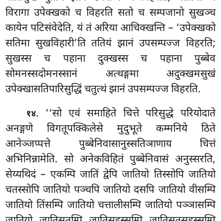
विरागा उपेक्खको च विहरति सतो च सम्पजानो सुखञ्च
कायेन पटिसंवेदेति, यं तं अरिया आचिक्खन्ति – ‘उपेक्खको
सतिमा सुखविहारी’ति ततियं झानं उपसम्पज्ज विहरति
;
सुखस्स च पहाना दुक्खस्स
च पहाना पुब्बेव
सोमनस्सदोमनस्सानं अत्थङ्गमा अदुक्खमसुखं
उपेक्खासतिपारिसुद्धिं चतुत्थं झानं उपसम्पज्ज विहरति.
. ‘‘सो एवं समाहिते चित्ते परिसुद्धे परियोदाते
१४
अनङ्गणे विगतूपक्किलेसे मुदुभूते कम्मनिये ठिते
आनेञ्जप्पत्ते पुब्बेनिवासानुस्सतिञाणाय चित्तं
अभिनिन्नामेति. सो अनेकविहितं पुब्बेनिवासं अनुस्सरति,
सेय्यथिदं – एकम्पि जातिं द्वेपि जातियो तिस्सोपि जातियो
चतस्सोपि जातियो पञ्चपि जातियो दसपि जातियो वीसम्पि
जातियो तिंसम्पि जातियो चत्तालीसम्पि जातियो पञ्ञासम्पि