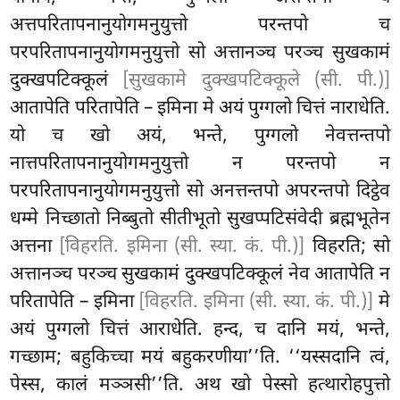
अत्तपरितापनानुयोगमनुयुत्तो परन्तपो च
परपरितापनानुयोगमनुयुत्तो सो अत्तानञ्च परञ्च सुखकामं
दुक्खपटिक्कूलं
[सुखकामे दुक्खपटिक्कूले (सी. पी.)]
आतापेति परितापेति – इमिना मे अयं पुग्गलो चित्तं नाराधेति.
यो च
खो अयं, भन्ते, पुग्गलो नेवत्तन्तपो
नात्तपरितापनानुयोगमनुयुत्तो न परन्तपो न
परपरितापनानुयोगमनुयुत्तो सो अनत्तन्तपो अपरन्तपो दिट्ठेव
धम्मे निच्छातो निब्बुतो सीतीभूतो सुखप्पटिसंवेदी ब्रह्मभूतेन
अत्तना
[विहरति. इमिना (सी. स्या. कं. पी.)]
विहरति; सो
अत्तानञ्च परञ्च सुखकामं दुक्खपटिक्कूलं नेव आतापेति न
परितापेति – इमिना
[विहरति. इमिना (सी. स्या. कं. पी.)]
मे
अयं पुग्गलो चित्तं आराधेति. हन्द, च दानि मयं, भन्ते,
गच्छाम; बहुकिच्चा मयं बहुकरणीया’’ति. ‘‘यस्सदानि त्वं,
पेस्स, कालं मञ्ञसी’’ति. अथ खो पेस्सो हत्थारोहपुत्तो