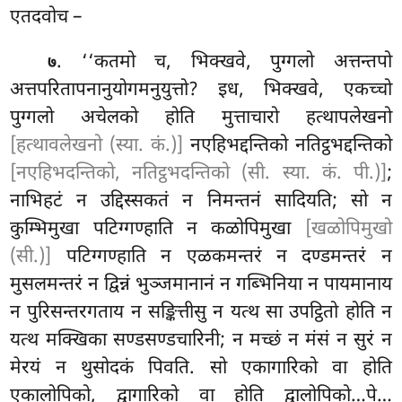
एतदवोच –
. ‘‘कतमो च, भिक्खवे, पुग्गलो अत्तन्तपो
७
अत्तपरितापनानुयोगमनुयुत्तो? इध, भिक्खवे, एकच्चो
पुग्गलो अचेलको होति मुत्ताचारो हत्थापलेखनो
[हत्थावलेखनो (स्या. कं.)]
नएहिभद्दन्तिको नतिट्ठभद्दन्तिको
[नएहिभदन्तिको, नतिट्ठभदन्तिको (सी. स्या. कं. पी.)]
;
नाभिहटं न उद्दिस्सकतं न निमन्तनं सादियति; सो न
कुम्भिमुखा पटिग्गण्हाति न कळोपिमुखा
[खळोपिमुखो
(सी.)]
पटिग्गण्हाति न एळकमन्तरं न दण्डमन्तरं न
मुसलमन्तरं न द्विन्नं भुञ्जमानानं न गब्भिनिया न पायमानाय
न पुरिसन्तरगताय न सङ्कित्तीसु न यत्थ सा उपट्ठितो होति न
यत्थ मक्खिका सण्डसण्डचारिनी; न मच्छं न मंसं न सुरं न
मेरयं न थुसोदकं पिवति. सो एकागारिको वा होति
एकालोपिको, द्वागारिको वा होति द्वालोपिको…पे…