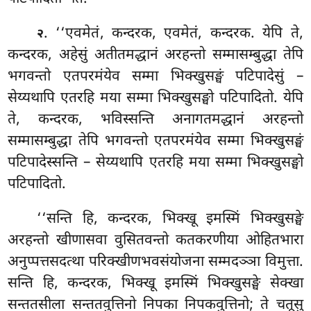
. ‘‘एवमेतं
, कन्दरक, एवमेतं, कन्दरक. येपि ते,
२
कन्दरक, अहेसुं अतीतमद्धानं अरहन्तो सम्मासम्बुद्धा तेपि
भगवन्तो एतपरमंयेव सम्मा भिक्खुसङ्घं पटिपादेसुं –
सेय्यथापि एतरहि मया सम्मा भिक्खुसङ्घो पटिपादितो. येपि
ते, कन्दरक, भविस्सन्ति अनागतमद्धानं अरहन्तो
सम्मासम्बुद्धा तेपि भगवन्तो एतपरमंयेव सम्मा भिक्खुसङ्घं
पटिपादेस्सन्ति – सेय्यथापि एतरहि मया सम्मा भिक्खुसङ्घो
पटिपादितो.
‘‘सन्ति हि, कन्दरक, भिक्खू इमस्मिं भिक्खुसङ्घे
अरहन्तो खीणासवा वुसितवन्तो कतकरणीया ओहितभारा
अनुप्पत्तसदत्था परिक्खीणभवसंयोजना सम्मदञ्ञा विमुत्ता.
सन्ति हि, कन्दरक, भिक्खू इमस्मिं भिक्खुसङ्घे सेक्खा
सन्ततसीला सन्ततवुत्तिनो निपका निपकवुत्तिनो; ते चतूसु