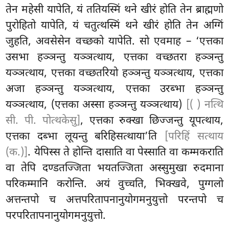
तेन महेसी यापेति, यं ततियस्मिं थने खीरं होति तेन ब्राह्मणो
पुरोहितो यापेति
, यं चतुत्थस्मिं थने खीरं होति तेन अग्गिं
जुहति, अवसेसेन वच्छको यापेति. सो एवमाह – ‘एत्तका
उसभा हञ्ञन्तु यञ्ञत्थाय, एत्तका वच्छतरा हञ्ञन्तु
यञ्ञत्थाय, एत्तका वच्छतरियो हञ्ञन्तु यञ्ञत्थाय, एत्तका
अजा हञ्ञन्तु यञ्ञत्थाय, एत्तका उरब्भा हञ्ञन्तु
यञ्ञत्थाय, (एत्तका अस्सा हञ्ञन्तु यञ्ञत्थाय)
[( ) नत्थि
सी. पी. पोत्थकेसु]
, एत्तका रुक्खा छिज्जन्तु यूपत्थाय,
एत्तका दब्भा लूयन्तु बरिहिसत्थाया’ति
[परिहिं सत्थाय
(क.)]
. येपिस्स ते होन्ति दासाति वा पेस्साति वा कम्मकराति
वा तेपि दण्डतज्जिता
भयतज्जिता अस्सुमुखा रुदमाना
परिकम्मानि करोन्ति. अयं वुच्चति, भिक्खवे, पुग्गलो
अत्तन्तपो च अत्तपरितापनानुयोगमनुयुत्तो परन्तपो च
परपरितापनानुयोगमनुयुत्तो.