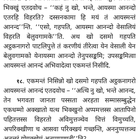
भिक्खुं एतदवोच – ‘‘कहं नु खो, भन्ते, आयस्मा आनन्दो
एतरहि विहरति? दस्सनकामा हि मयं तं आयस्मन्तं
आनन्द’’न्ति. ‘‘एसो, गहपति, आयस्मा आनन्दो वेसालियं
विहरति बेलुवगामके’’ति. अथ खो दसमो गहपति
अट्ठकनागरो पाटलिपुत्ते तं करणीयं तीरेत्वा येन वेसाली येन
बेलुवगामको येनायस्मा आनन्दो तेनुपसङ्कमि; उपसङ्कमित्वा
आयस्मन्तं आनन्दं अभिवादेत्वा एकमन्तं निसीदि.
. एकमन्तं निसिन्नो खो दसमो गहपति अट्ठकनागरो
१८
आयस्मन्तं आनन्दं एतदवोच – ‘‘अत्थि नु खो, भन्ते आनन्द,
तेन भगवता
जानता पस्सता अरहता सम्मासम्बुद्धेन
एकधम्मो अक्खातो यत्थ भिक्खुनो अप्पमत्तस्स आतापिनो
पहितत्तस्स विहरतो अविमुत्तञ्चेव चित्तं विमुच्चति,
अपरिक्खीणा च आसवा परिक्खयं गच्छन्ति
, अननुप्पत्तञ्च