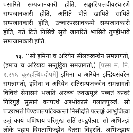
पसारिते सम्पजानकारी होति, सङ्घाटिपत्तचीवरधारणे
सम्पजानकारी होति, असिते पीते खायिते सायिते
सम्पजानकारी होति, उच्चारपस्सावकम्मे सम्पजानकारी
होति, गते ठिते निसिन्ने सुत्ते जागरिते भासिते तुण्हीभावे
सम्पजानकारी होति.
. ‘‘सो
इमिना च अरियेन सीलक्खन्धेन समन्नागतो,
१३
(इमाय च अरियाय सन्तुट्ठिया समन्नागतो,)
[पस्स म. नि.
१.२९६ चूळहत्थिपदोपमे]
इमिना च अरियेन इन्द्रियसंवरेन
समन्नागतो, इमिना च अरियेन सतिसम्पजञ्ञेन
समन्नागतो
विवित्तं सेनासनं भजति अरञ्ञं रुक्खमूलं पब्बतं कन्दरं
गिरिगुहं सुसानं वनपत्थं अब्भोकासं पलालपुञ्जं. सो
पच्छाभत्तं पिण्डपातपटिक्कन्तो निसीदति पल्लङ्कं आभुजित्वा
उजुं कायं पणिधाय परिमुखं सतिं उपट्ठपेत्वा. सो
अभिज्झं
लोके पहाय विगताभिज्झेन चेतसा विहरति, अभिज्झाय