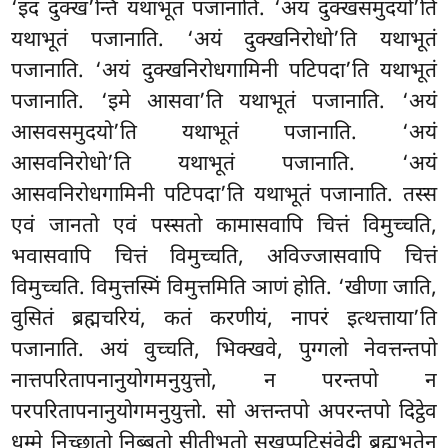
‘इदं दुक्ख’न्ति यथाभूतं पजानाति. ‘अयं दुक्खसमुदयो’ति
यथाभूतं पजानाति. ‘अयं दुक्खनिरोधो’ति यथाभूतं
पजानाति. ‘अयं दुक्खनिरोधगामिनी पटिपदा’ति यथाभूतं
पजानाति. ‘इमे आसवा’ति यथाभूतं पजानाति. ‘अयं
आसवसमुदयो’ति यथाभूतं पजानाति. ‘अयं
आसवनिरोधो’ति यथाभूतं पजानाति
. ‘अयं
आसवनिरोधगामिनी पटिपदा’ति यथाभूतं पजानाति. तस्स
एवं जानतो एवं पस्सतो कामासवापि चित्तं विमुच्चति,
भवासवापि चित्तं विमुच्चति, अविज्जासवापि चित्तं
विमुच्चति. विमुत्तस्मिं विमुत्तमिति ञाणं होति. ‘खीणा जाति,
वुसितं ब्रह्मचरियं, कतं करणीयं, नापरं इत्थत्ताया’ति
पजानाति. अयं वुच्चति, भिक्खवे, पुग्गलो नेवत्तन्तपो
नात्तपरितापनानुयोगमनुयुत्तो, न परन्तपो न
परपरितापनानुयोगमनुयुत्तो
. सो अत्तन्तपो अपरन्तपो दिट्ठेव
धम्मे निच्छातो निब्बुतो सीतीभूतो सुखप्पटिसंवेदी ब्रह्मभूतेन