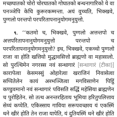
मच्छघातको चोरो चोरघातको गोघातको बन्धनागारिको ये वा
पनञ्ञेपि केचि कुरूरकम्मन्ता. अयं वुच्चति, भिक्खवे,
पुग्गलो परन्तपो परपरितापनानुयोगमनुयुत्तो.
. ‘‘कतमो
च, भिक्खवे, पुग्गलो अत्तन्तपो च
९
अत्तपरितापनानुयोगमनुयुत्तो परन्तपो च
परपरितापनानुयोगमनुयुत्तो? इध, भिक्खवे, एकच्चो पुग्गलो
राजा वा होति खत्तियो मुद्धावसित्तो ब्राह्मणो वा महासालो.
सो पुरत्थिमेन नगरस्स नवं सन्थागारं
[सन्धागारं (टीका)]
कारापेत्वा केसमस्सुं ओहारेत्वा खराजिनं निवासेत्वा
सप्पितेलेन कायं अब्भञ्जित्वा मगविसाणेन पिट्ठिं
कण्डुवमानो नवं सन्थागारं पविसति सद्धिं महेसिया ब्राह्मणेन
च पुरोहितेन. सो तत्थ अनन्तरहिताय भूमिया हरितुपलित्ताय
सेय्यं कप्पेति. एकिस्साय गाविया सरूपवच्छाय यं एकस्मिं
थने खीरं होति
तेन राजा यापेति, यं दुतियस्मिं थने खीरं होति