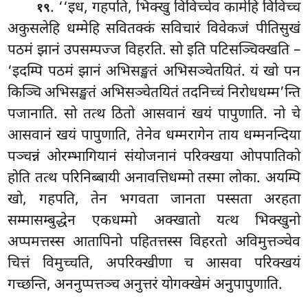
. ‘‘इध, गहपति, भिक्खु विविच्चेव कामेहि विविच्च
१९
अकुसलेहि धम्मेहि सवितक्कं सविचारं विवेकजं पीतिसुखं
पठमं झानं उपसम्पज्ज विहरति. सो इति पटिसञ्चिक्खति –
‘इदम्पि पठमं झानं अभिसङ्खतं अभिसञ्चेतयितं. यं खो पन
किञ्चि अभिसङ्खतं अभिसञ्चेतयितं तदनिच्चं निरोधधम्म’न्ति
पजानाति. सो तत्थ ठितो आसवानं खयं पापुणाति. नो चे
आसवानं खयं पापुणाति, तेनेव धम्मरागेन ताय धम्मनन्दिया
पञ्चन्नं ओरम्भागियानं संयोजनानं परिक्खया ओपपातिको
होति तत्थ परिनिब्बायी अनावत्तिधम्मो तस्मा लोका. अयम्पि
खो, गहपति, तेन भगवता जानता पस्सता अरहता
सम्मासम्बुद्धेन एकधम्मो अक्खातो यत्थ भिक्खुनो
अप्पमत्तस्स आतापिनो पहितत्तस्स
विहरतो अविमुत्तञ्चेव
चित्तं विमुच्चति, अपरिक्खीणा च आसवा परिक्खयं
गच्छन्ति, अननुप्पत्तञ्च अनुत्तरं योगक्खेमं अनुपापुणाति.