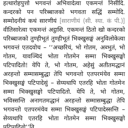
हत्थारोहपुत्तो भगवन्तं अभिवादेत्वा एकमन्तं निसीदि.
कन्दरको पन परिब्बाजको भगवता सद्धिं सम्मोदि.
सम्मोदनीयं कथं सारणीयं
[साराणीयं (सी. स्या. कं पी.)]
वीतिसारेत्वा एकमन्तं अट्ठासि. एकमन्तं ठितो खो कन्दरको
परिब्बाजको तुण्हीभूतं तुण्हीभूतं भिक्खुसङ्घं अनुविलोकेत्वा
भगवन्तं एतदवोच – ‘‘अच्छरियं
, भो गोतम, अब्भुतं, भो
गोतम, यावञ्चिदं भोता गोतमेन
सम्मा भिक्खुसङ्घो
पटिपादितो! येपि ते, भो गोतम, अहेसुं अतीतमद्धानं
अरहन्तो सम्मासम्बुद्धा तेपि भगवन्तो एतपरमंयेव सम्मा
भिक्खुसङ्घं पटिपादेसुं – सेय्यथापि एतरहि भोता गोतमेन
सम्मा भिक्खुसङ्घो पटिपादितो. येपि ते, भो गोतम,
भविस्सन्ति अनागतमद्धानं अरहन्तो सम्मासम्बुद्धा तेपि
भगवन्तो एतपरमंयेव सम्मा भिक्खुसङ्घं पटिपादेस्सन्ति –
सेय्यथापि एतरहि भोता गोतमेन सम्मा भिक्खुसङ्घो
पटिपादितो’’ति.