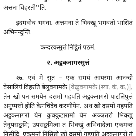
अत्तना विहरती’’ति.
इदमवोच भगवा. अत्तमना ते भिक्खू भगवतो भासितं
अभिनन्दुन्ति.
कन्दरकसुत्तं निट्ठितं पठमं.
२. अट्ठकनागरसुत्तं
. एवं
मे सुतं – एकं समयं आयस्मा आनन्दो
१७
वेसालियं विहरति बेलुवगामके
[वेळुवगामके (स्या. कं. क.)]
.
तेन खो पन समयेन दसमो गहपति अट्ठकनागरो पाटलिपुत्तं
अनुप्पत्तो होति केनचिदेव करणीयेन. अथ खो दसमो गहपति
अट्ठकनागरो येन कुक्कुटारामो येन अञ्ञतरो भिक्खु
तेनुपसङ्कमि; उपसङ्कमित्वा तं भिक्खुं अभिवादेत्वा एकमन्तं
निसीदि. एकमन्तं निसिन्नो खो दसमो गहपति अट्ठकनागरो तं