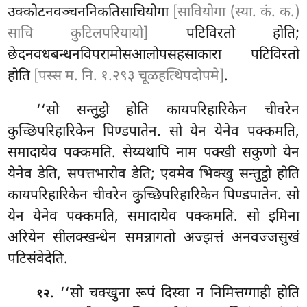
उक्कोटनवञ्चननिकतिसाचियोगा
[सावियोगा (स्या. कं. क.)
साचि कुटिलपरियायो]
पटिविरतो होति;
छेदनवधबन्धनविपरामोसआलोपसहसाकारा पटिविरतो
होति
[पस्स म. नि. १.२९३ चूळहत्थिपदोपमे]
.
‘‘सो सन्तुट्ठो होति कायपरिहारिकेन चीवरेन
कुच्छिपरिहारिकेन पिण्डपातेन. सो येन येनेव पक्कमति,
समादायेव पक्कमति. सेय्यथापि नाम पक्खी सकुणो येन
येनेव डेति, सपत्तभारोव डेति; एवमेव भिक्खु सन्तुट्ठो होति
कायपरिहारिकेन चीवरेन कुच्छिपरिहारिकेन पिण्डपातेन. सो
येन येनेव पक्कमति, समादायेव पक्कमति
. सो इमिना
अरियेन सीलक्खन्धेन समन्नागतो अज्झत्तं अनवज्जसुखं
पटिसंवेदेति.
. ‘‘सो चक्खुना रूपं दिस्वा न निमित्तग्गाही होति
१२