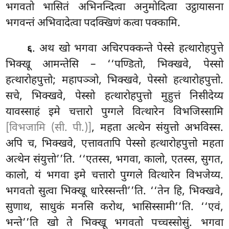
भगवतो भासितं अभिनन्दित्वा अनुमोदित्वा उट्ठायासना
भगवन्तं अभिवादेत्वा पदक्खिणं कत्वा पक्कामि.
. अथ
खो भगवा अचिरपक्कन्ते पेस्से हत्थारोहपुत्ते
६
भिक्खू आमन्तेसि – ‘‘पण्डितो, भिक्खवे, पेस्सो
हत्थारोहपुत्तो; महापञ्ञो, भिक्खवे, पेस्सो हत्थारोहपुत्तो.
सचे, भिक्खवे, पेस्सो हत्थारोहपुत्तो मुहुत्तं निसीदेय्य
यावस्साहं इमे चत्तारो पुग्गले वित्थारेन विभजिस्सामि
[विभजामि (सी. पी.)]
, महता अत्थेन संयुत्तो अभविस्स.
अपि च, भिक्खवे, एत्तावतापि
पेस्सो हत्थारोहपुत्तो महता
अत्थेन संयुत्तो’’ति. ‘‘एतस्स, भगवा, कालो, एतस्स, सुगत,
कालो, यं
भगवा इमे चत्तारो पुग्गले वित्थारेन विभजेय्य.
भगवतो सुत्वा भिक्खू धारेस्सन्ती’’ति. ‘‘तेन हि, भिक्खवे,
सुणाथ, साधुकं मनसि करोथ, भासिस्सामी’’ति. ‘‘एवं,
भन्ते’’ति खो ते भिक्खू भगवतो पच्चस्सोसुं. भगवा