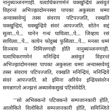
नानुब्यञ्जनग्गाही. यत्वाधिकरणमेनं चक्खुन्द्रियं असंवुतं
विहरन्तं अभिज्झादोमनस्सा पापका अकुसला धम्मा
अन्वास्सवेय्युं तस्स संवराय पटिपज्जति, रक्खति
चक्खुन्द्रियं, चक्खुन्द्रिये संवरं आपज्जति. सोतेन सद्दं
सुत्वा…पे… घानेन गन्धं घायित्वा…पे… जिव्हाय रसं
सायित्वा…पे… कायेन फोट्ठब्बं फुसित्वा…पे… मनसा धम्मं
विञ्ञाय न निमित्तग्गाही होति नानुब्यञ्जनग्गाही.
यत्वाधिकरणमेनं मनिन्द्रियं असंवुतं विहरन्तं
अभिज्झादोमनस्सा पापका अकुसला धम्मा अन्वास्सवेय्युं
तस्स संवराय पटिपज्जति, रक्खति मनिन्द्रियं, मनिन्द्रिये
संवरं आपज्जति. सो इमिना अरियेन इन्द्रियसंवरेन
समन्नागतो अज्झत्तं अब्यासेकसुखं पटिसंवेदेति.
‘‘सो अभिक्कन्ते पटिक्कन्ते सम्पजानकारी होति,
आलोकिते विलोकिते सम्पजानकारी होति, समिञ्जिते