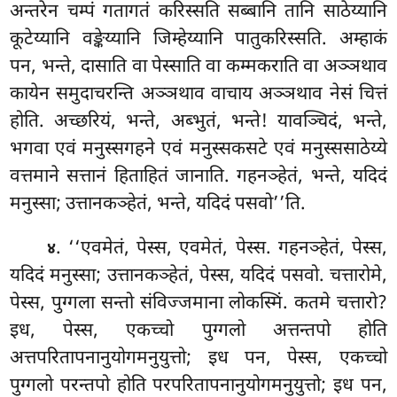
अन्तरेन चम्पं गतागतं करिस्सति सब्बानि तानि साठेय्यानि
कूटेय्यानि वङ्केय्यानि जिम्हेय्यानि पातुकरिस्सति. अम्हाकं
पन, भन्ते, दासाति वा पेस्साति वा कम्मकराति वा अञ्ञथाव
कायेन समुदाचरन्ति अञ्ञथाव वाचाय अञ्ञथाव नेसं चित्तं
होति. अच्छरियं, भन्ते, अब्भुतं, भन्ते! यावञ्चिदं, भन्ते,
भगवा एवं मनुस्सगहने एवं मनुस्सकसटे एवं मनुस्ससाठेय्ये
वत्तमाने सत्तानं हिताहितं जानाति. गहनञ्हेतं, भन्ते, यदिदं
मनुस्सा; उत्तानकञ्हेतं, भन्ते, यदिदं पसवो’’ति.
. ‘‘एवमेतं, पेस्स, एवमेतं, पेस्स. गहनञ्हेतं
, पेस्स,
४
यदिदं मनुस्सा; उत्तानकञ्हेतं, पेस्स, यदिदं पसवो. चत्तारोमे,
पेस्स, पुग्गला सन्तो संविज्जमाना लोकस्मिं. कतमे चत्तारो?
इध, पेस्स, एकच्चो पुग्गलो अत्तन्तपो होति
अत्तपरितापनानुयोगमनुयुत्तो; इध पन, पेस्स, एकच्चो
पुग्गलो परन्तपो होति परपरितापनानुयोगमनुयुत्तो; इध पन,