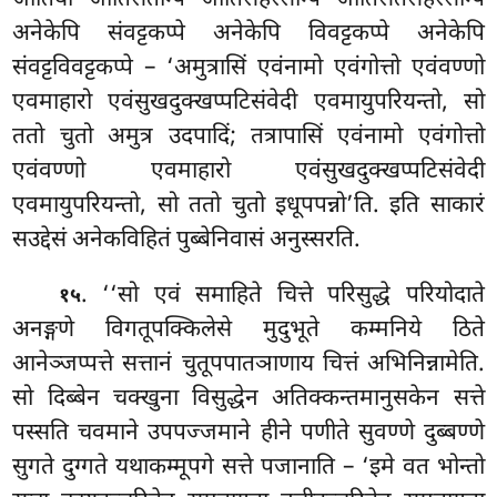
जातियो जातिसतम्पि जातिसहस्सम्पि जातिसतसहस्सम्पि
अनेकेपि संवट्टकप्पे अनेकेपि विवट्टकप्पे अनेकेपि
संवट्टविवट्टकप्पे – ‘अमुत्रासिं एवंनामो एवंगोत्तो एवंवण्णो
एवमाहारो एवंसुखदुक्खप्पटिसंवेदी एवमायुपरियन्तो, सो
ततो चुतो अमुत्र उदपादिं; तत्रापासिं एवंनामो एवंगोत्तो
एवंवण्णो एवमाहारो एवंसुखदुक्खप्पटिसंवेदी
एवमायुपरियन्तो,
सो ततो चुतो इधूपपन्नो’ति. इति साकारं
सउद्देसं अनेकविहितं पुब्बेनिवासं अनुस्सरति.
. ‘‘सो एवं समाहिते चित्ते परिसुद्धे परियोदाते
१५
अनङ्गणे विगतूपक्किलेसे मुदुभूते कम्मनिये ठिते
आनेञ्जप्पत्ते सत्तानं चुतूपपातञाणाय चित्तं अभिनिन्नामेति.
सो दिब्बेन चक्खुना विसुद्धेन अतिक्कन्तमानुसकेन सत्ते
पस्सति चवमाने उपपज्जमाने
हीने पणीते सुवण्णे दुब्बण्णे
सुगते दुग्गते यथाकम्मूपगे सत्ते पजानाति – ‘इमे वत भोन्तो