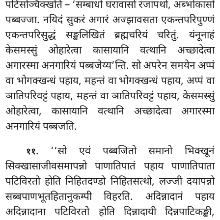
पटिसञ्चिक्खति – ‘सम्बाधो घरावासो रजापथो, अब्भोकासो
पब्बज्जा. नयिदं सुकरं अगारं अज्झावसता एकन्तपरिपुण्णं
एकन्तपरिसुद्धं सङ्खलिखितं ब्रह्मचरियं चरितुं. यंनूनाहं
केसमस्सुं ओहारेत्वा कासायानि वत्थानि अच्छादेत्वा
अगारस्मा अनगारियं पब्बजेय्य’न्ति
. सो अपरेन समयेन अप्पं
वा भोगक्खन्धं पहाय, महन्तं वा भोगक्खन्धं पहाय, अप्पं
वा
ञातिपरिवट्टं पहाय
, महन्तं वा ञातिपरिवट्टं पहाय, केसमस्सुं
ओहारेत्वा, कासायानि वत्थानि अच्छादेत्वा अगारस्मा
अनगारियं पब्बजति.
. ‘‘सो एवं पब्बजितो समानो भिक्खूनं
११
सिक्खासाजीवसमापन्नो पाणातिपातं पहाय पाणातिपाता
पटिविरतो होति निहितदण्डो निहितसत्थो, लज्जी दयापन्नो
सब्बपाणभूतहितानुकम्पी विहरति. अदिन्नादानं पहाय
अदिन्नादाना पटिविरतो होति दिन्नादायी दिन्नपाटिकङ्खी,