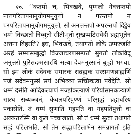
. ‘‘कतमो च, भिक्खवे, पुग्गलो नेवत्तन्तपो
१०
नात्तपरितापनानुयोगमनुयुत्तो न परन्तपो न
परपरितापनानुयोगमनुयुत्तो, सो अनत्तन्तपो अपरन्तपो दिट्ठेव
धम्मे निच्छातो निब्बुतो
सीतीभूतो सुखप्पटिसंवेदी ब्रह्मभूतेन
अत्तना विहरति? इध, भिक्खवे, तथागतो लोके उप्पज्जति
अरहं सम्मासम्बुद्धो विज्जाचरणसम्पन्नो सुगतो लोकविदू
अनुत्तरो पुरिसदम्मसारथि सत्था देवमनुस्सानं बुद्धो भगवा.
सो इमं लोकं सदेवकं समारकं सब्रह्मकं सस्समणब्राह्मणिं
पजं सदेवमनुस्सं सयं अभिञ्ञा सच्छिकत्वा पवेदेति. सो
धम्मं देसेति आदिकल्याणं मज्झेकल्याणं परियोसानकल्याणं
सात्थं सब्यञ्जनं, केवलपरिपुण्णं परिसुद्धं ब्रह्मचरियं
पकासेति. तं धम्मं सुणाति गहपति वा गहपतिपुत्तो वा
अञ्ञतरस्मिं वा कुले पच्चाजातो. सो तं धम्मं सुत्वा तथागते
सद्धं पटिलभति. सो तेन सद्धापटिलाभेन समन्नागतो इति