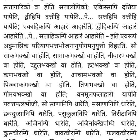
सत्तागारिको वा होति सत्तालोपिको; एकिस्सापि दत्तिया
यापेति, द्वीहिपि दत्तीहि यापेति…पे… सत्तहिपि दत्तीहि
यापेति; एकाहिकम्पि आहारं आहारेति, द्वीहिकम्पि
आहारं
आहारेति…पे… सत्ताहिकम्पि आहारं आहारेति – इति एवरूपं
अड्ढमासिकं परियायभत्तभोजनानुयोगमनुयुत्तो विहरति. सो
साकभक्खो वा होति, सामाकभक्खो वा होति, नीवारभक्खो
वा होति, दद्दुलभक्खो वा होति, हटभक्खो वा होति,
कणभक्खो वा होति, आचामभक्खो वा होति,
पिञ्ञाकभक्खो वा होति, तिणभक्खो वा होति,
गोमयभक्खो वा
होति; वनमूलफलाहारो यापेति
पवत्तफलभोजी. सो साणानिपि धारेति, मसाणानिपि धारेति,
छवदुस्सानिपि धारेति, पंसुकूलानिपि धारेति, तिरीटानिपि
धारेति, अजिनम्पि धारेति, अजिनक्खिपम्पि धारेति,
कुसचीरम्पि धारेति, वाकचीरम्पि धारेति, फलकचीरम्पि