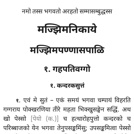
नमो तस्स भगवतो अरहतो सम्मासम्बुद्धस्स
मज्झिमनिकाये
मज्झिमपण्णासपाळि
१. गहपतिवग्गो
१. कन्दरकसुत्तं
. एवं
मे सुतं – एकं समयं भगवा चम्पायं विहरति
१
गग्गराय पोक्खरणिया तीरे महता भिक्खुसङ्घेन सद्धिं. अथ
खो पेस्सो
[पेयो (क.)]
च हत्थारोहपुत्तो कन्दरको च
परिब्बाजको येन भगवा तेनुपसङ्कमिंसु; उपसङ्कमित्वा पेस्सो