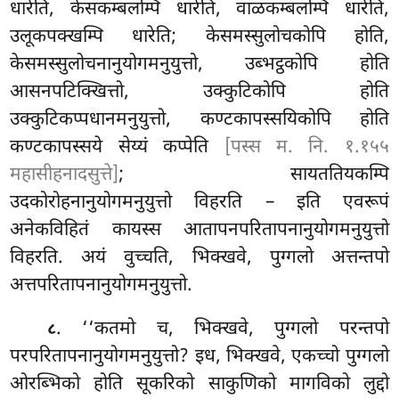
धारेति, केसकम्बलम्पि धारेति, वाळकम्बलम्पि धारेति,
उलूकपक्खम्पि धारेति; केसमस्सुलोचकोपि होति,
केसमस्सुलोचनानुयोगमनुयुत्तो, उब्भट्ठकोपि होति
आसनपटिक्खित्तो, उक्कुटिकोपि होति
उक्कुटिकप्पधानमनुयुत्तो, कण्टकापस्सयिकोपि होति
कण्टकापस्सये सेय्यं कप्पेति
[पस्स म. नि. १.१५५
महासीहनादसुत्ते]
; सायततियकम्पि
उदकोरोहनानुयोगमनुयुत्तो विहरति – इति
एवरूपं
अनेकविहितं कायस्स आतापनपरितापनानुयोगमनुयुत्तो
विहरति. अयं वुच्चति, भिक्खवे, पुग्गलो अत्तन्तपो
अत्तपरितापनानुयोगमनुयुत्तो.
. ‘‘कतमो च, भिक्खवे, पुग्गलो परन्तपो
८
परपरितापनानुयोगमनुयुत्तो? इध, भिक्खवे, एकच्चो पुग्गलो
ओरब्भिको होति सूकरिको साकुणिको मागविको लुद्दो