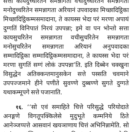
सत्ता कायदुच्चरितेन समन्नागता वचीदुच्चरितेन समन्नागता
मनोदुच्चरितेन समन्नागता अरियानं उपवादका मिच्छादिट्ठिका
मिच्छादिट्ठिकम्मसमादाना, ते कायस्स भेदा परं मरणा अपायं
दुग्गतिं विनिपातं निरयं उपपन्ना; इमे वा पन भोन्तो सत्ता
कायसुचरितेन समन्नागता वचीसुचरितेन समन्नागता
मनोसुचरितेन समन्नागता अरियानं अनुपवादका
सम्मादिट्ठिका सम्मादिट्ठिकम्मसमादाना, ते कायस्स भेदा परं
मरणा सुगतिं सग्गं लोकं उपपन्ना’ति. इति दिब्बेन चक्खुना
विसुद्धेन अतिक्कन्तमानुसकेन सत्ते पस्सति चवमाने
उपपज्जमाने हीने पणीते सुवण्णे दुब्बण्णे सुगते दुग्गते
यथाकम्मूपगे सत्ते पजानाति.
. ‘‘सो एवं समाहिते चित्ते परिसुद्धे परियोदाते
१६
अनङ्गणे विगतूपक्किलेसे मुदुभूते कम्मनिये
ठिते
आनेञ्जप्पत्ते आसवानं खयञाणाय चित्तं अभिनिन्नामेति. सो