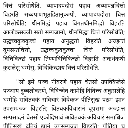
चित्तं परिसोधेति, ब्यापादपदोसं पहाय अब्यापन्नचित्तो
विहरति सब्बपाणभूतहितानुकम्पी, ब्यापादपदोसा चित्तं
परिसोधेति; थीनमिद्धं पहाय विगतथीनमिद्धो विहरति
आलोकसञ्ञी सतो सम्पजानो, थीनमिद्धा चित्तं परिसोधेति;
उद्धच्चकुक्कुच्चं पहाय अनुद्धतो विहरति अज्झत्तं
वूपसन्तचित्तो, उद्धच्चकुक्कुच्चा चित्तं परिसोधेति;
विचिकिच्छं पहाय तिण्णविचिकिच्छो विहरति अकथंकथी
कुसलेसु धम्मेसु, विचिकिच्छाय चित्तं परिसोधेति.
‘‘सो इमे पञ्च नीवरणे पहाय चेतसो उपक्किलेसे
पञ्ञाय दुब्बलीकरणे, विविच्चेव कामेहि विविच्च अकुसलेहि
धम्मेहि सवितक्कं सविचारं विवेकजं पीतिसुखं पठमं झानं
उपसम्पज्ज विहरति; वितक्कविचारानं वूपसमा अज्झत्तं
सम्पसादनं चेतसो एकोदिभावं अवितक्कं अविचारं समाधिजं
पीतिसुखं दुतियं झानं उपसम्पज्ज विहरति; पीतिया च