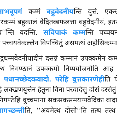
ाभवूपगं
कम्मं
बहुवेदनीय
न्ति वुत्तं. ए
म्मं बहुकालं वेदितब्बफलत्ता बहुवेदनीयं, इतर
ीय’’न्ति वदन्ति.
सविपाकं कम्म
न्ति पच्चय
ि पच्चयवेकल्लेन विपच्चितुं असमत्थं अहोसिकम्मा
ट्ठधम्मवेदनीयादीनं दसन्नं कम्मानं उपक्कमेन 
 तत्थ निगण्ठानं उपक्कमो निप्पयोजनोति आ
नो
पधानच्छेदकवादो. परेहि वुत्तकारणेही
ति य
 हि लक्खणयुत्तेन हेतुना विना परवादेसु दोसं दस्सेत
निगण्ठेहि वुच्चमाना सकसकसमयप्पवेदिका वादाच
गच्छन्ती
ति, ‘‘अयमेत्थ दोसो’’ति तत्थ तत्थ