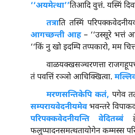
‘‘अयमेत्था’’
तिआदि वुत्तं. यस्मिं द
तत्रा
ति तस्मिं परिपक्कवेदनीय
आगच्छन्ती आह
– ‘‘उस्सूरे भत्तं 
‘‘किं नु खो इदम्पि तप्पकारो, मम चित्
वाळयक्खसञ्चरणत्ता राजगहूप
तं पवत्तिं रञ्ञो आचिक्खित्वा.
मल्लिक
मरणसन्तिकेपि कतं,
पगेव ततो
सम्परायवेदनीयमेव
भवन्तरे विपा
परिपक्कवेदनीयन्ति वेदितब्बं
हेट
फलुप्पादनसमत्थतायोगेन कम्मस्स पर