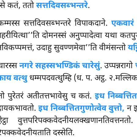
िवसे कतं, ततो
सत्तदिवसब्भन्तरे
.
कम्मस्स सत्तदिवसब्भन्तरे विपाकदाने.
एकवारं
आहरीयित्था’’ति दोमनस्सं
अनुप्पादेत्वा यथा कतप
तविकप्पमत्तं, उदाहु सुवण्णमेवा’’ति वीमंसन्तो
यट्
चारस्स
नगरे सहस्सभण्डिकं चारेसुं
. उप्पन्नरागो
ाय वत्थु
धम्मपदवत्थुम्हि (ध. प. अट्ठ. २.मल्लि
 पुरेतरं अतीतत्तभावेसु च कतं.
इध निब्बत्तित
कदायकभावतो.
इध निब्बत्तितगुणोत्वेव वुत्तो,
न इ
्ठा वुत्तपरिपक्कवेदनीयलक्खणानतिवत्तनत
िपक्कवेदनीयताति दस्सेति.