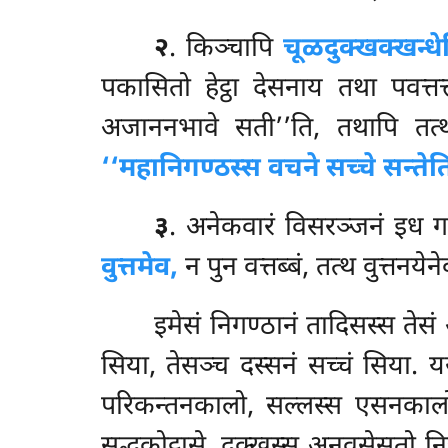
२
. किञ्चापि
चूळदुक्खक्खन्धे
पकासितो हेट्ठा देसनाय तथा पवत्त
अजाननभावे सती’’ति, तथापि तत्थ 
‘‘महानिगण्ठस्स वचने सच्चे सन्तेत
३
. अनेकवारं विसरञ्जनं इध 
वुत्तमेव,
न पुन वत्तब्बं, तत्थ वुत्तनयेन
इमेसं निगण्ठानं तादिसस्स ते
सिया, तेसञ्च दस्सनं सच्चं सिया. यस
परिकन्तनकालो, सल्लस्स एसनकालो
सुद्धकोट्ठासे, दुक्खस्स अनवसेसतो निज