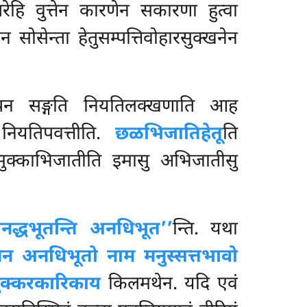
परेहि वुत्तेन कारणेन सकारणा हुत्वा
सोसेन्ता हेतुसम्पत्तिवोहारसुक्खनेन
सा पन सङ्गति नियतिलक्खणाति आह
 नियतिपवत्तीति.
छळभिजातिहेतू
ति
सुक्काभिजातीति इमासु अभिजातीसु
नद्धभूतन्ति अनधिभूत’’
न्ति. यथा
्खेन अनधिभूतो नाम मनुस्सत्तभावो
दुक्करकारिकाय
किलमथेन. यदि एवं