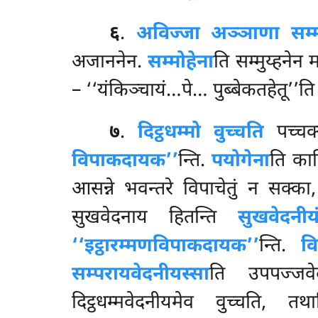
६
.
अविज्जा अञ्ञाणा सम्
अजाननेन.
सम्मोहेना
ति सम्मुय्हनेन
– ‘‘यंकिञ्चायं…पे… पुब्बेकतहेतू’’त
७
.
दिट्ठधम्मो वुच्चति
पच्चक्
विपाकदायक’’
न्ति.
पयोगेना
ति का
आसन्ने भवन्तरे विपाचेतुं न सक्का, 
सुखवेदनाय हितन्ति
सुखवेदनीय
‘‘इट्ठारम्मणविपाकदायक’’
न्ति.
व
सम्परायवेदनीयस्सा
ति उपपज्जवे
दिट्ठधम्मवेदनीयमेव वुच्चति, तथ