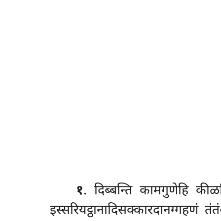
१
. दिब्बन्ति
कामगुणेहि कीळन्
इस्सरियट्ठानादिसक्कारदानग्गहणं तं