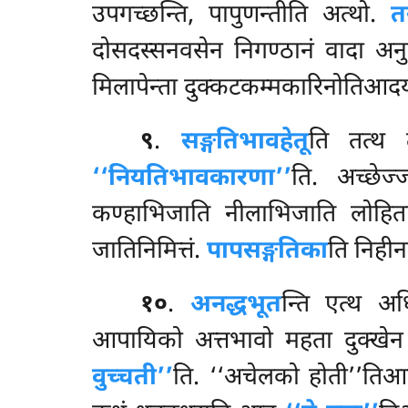
उपगच्छन्ति, पापुणन्तीति अत्थो.
त
दोसदस्सनवसेन निगण्ठानं वादा अनुप्
मिलापेन्ता दुक्कटकम्मकारिनोतिआदयो
९
.
सङ्गतिभावहेतू
ति तत्थ त
‘‘नियतिभावकारणा’’
ति. अच्छेज
कण्हाभिजाति नीलाभिजाति लोहिता
जातिनिमित्तं.
पापसङ्गतिका
ति निहीन
१०
.
अनद्धभूत
न्ति एत्थ अध
आपायिको अत्तभावो महता दुक्खे
वुच्चती’’
ति. ‘‘अचेलको होती’’तिआद