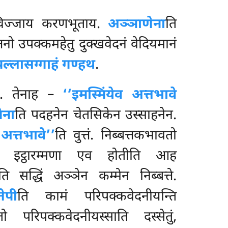
िज्जाय करणभूताय.
अञ्ञाणेना
ति
नो उपक्कमहेतु दुक्खवेदनं वेदियमानं
ल्लासग्गाहं गण्हथ
.
. तेनाह –
‘‘इमस्मिंयेव अत्तभावे
ेना
ति पदहनेन चेतसिकेन उस्साहनेन.
अत्तभावे’’
ति वुत्तं. निब्बत्तकभावतो
 इट्ठारम्मणा एव होतीति आह
ति सद्धिं अञ्ञेन कम्मेन निब्बत्ते.
ेपी
ति कामं परिपक्कवेदनीयन्ति
ो परिपक्कवेदनीयस्साति दस्सेतुं,