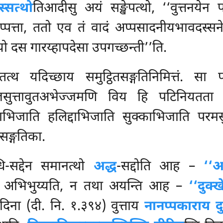
स्सत्थो
तिआदीसु अयं सङ्खेपत्थो
, ‘‘वुत्तनयेन 
पत्ता, ततो एव तं वादं अप्पसादनीयभावदस्सनेन 
 दस गारय्हापदेसा उपगच्छन्ती’’ति.
त्थ यदिच्छाय समुट्ठितसङ्गतिनिमित्तं. 
्जसुत्तावुतअभेज्जमणि विय हि पटिनियतता
भिजाति हलिद्दाभिजाति सुक्काभिजाति परम
सङ्गतिका.
ि-सद्देन समानत्थो
अद्ध
-सद्दोति आह –
‘‘अ
न अभिभुय्यति, न तथा अयन्ति आह –
‘‘दुक
िना (दी. नि. १.३९४) वुत्ताय
नानप्पकाराय 