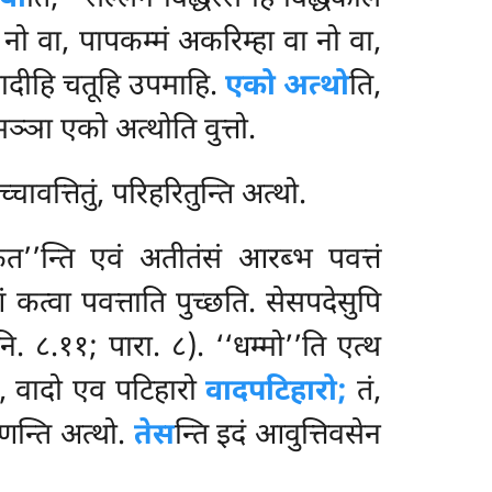
वा नो वा, पापकम्मं अकरिम्हा वा नो वा,
ादीहि चतूहि उपमाहि.
एको अत्थो
ति,
ञ्ञा एको अत्थोति वुत्तो.
च्चावत्तितुं, परिहरितुन्ति अत्थो.
कत’’न्ति एवं अतीतंसं आरब्भ पवत्तं
 कत्वा पवत्ताति पुच्छति. सेसपदेसुपि
. ८.११; पारा. ८). ‘‘धम्मो’’ति एत्थ
रो, वादो एव पटिहारो
वादपटिहारो;
तं,
णन्ति अत्थो.
तेस
न्ति इदं आवुत्तिवसेन