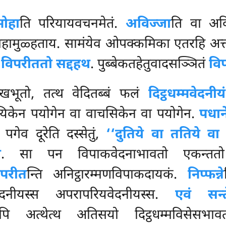
मोहा
ति परियायवचनमेतं.
अविज्जा
ति वा अव
 महामुळ्हताय. सामंयेव ओपक्कमिका एतरहि अत्त
ि
विपरीततो सद्दहथ
. पुब्बेकतहेतुवादसञ्ञितं
विप
खभूतो, तत्थ वेदितब्बं फलं
दिट्ठधम्मवेदनीयं
यिकेन पयोगेन वा वाचसिकेन वा पयोगेन.
पधान
पगेव दूरेति दस्सेतुं,
‘‘दुतिये वा ततिये वा 
ं
. सा पन विपाकवेदनाभावतो एकन्ततो
िपरीत
न्ति
अनिट्ठारम्मणविपाकदायकं.
निप्फन्ने
दनीयस्स अपरापरियवेदनीयस्स.
एवं सन्त
ापि अत्थेत्थ अतिसयो दिट्ठधम्मविसेसभावत