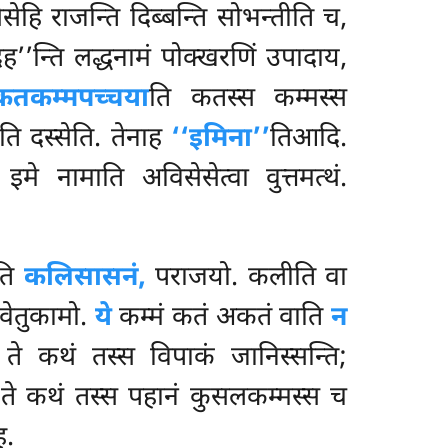
ेसेहि राजन्ति दिब्बन्ति सोभन्तीति च,
वदह’’न्ति लद्धनामं पोक्खरणिं उपादाय,
कतकम्मपच्चया
ति कतस्स कम्मस्स
ि दस्सेति. तेनाह
‘‘इमिना’’
तिआदि.
इमे नामाति अविसेसेत्वा वुत्तमत्थं.
ीति
कलिसासनं,
पराजयो. कलीति वा
वेतुकामो
.
ये
कम्मं कतं अकतं वाति
न
ते कथं तस्स विपाकं जानिस्सन्ति;
 ते कथं तस्स पहानं कुसलकम्मस्स च
ह.