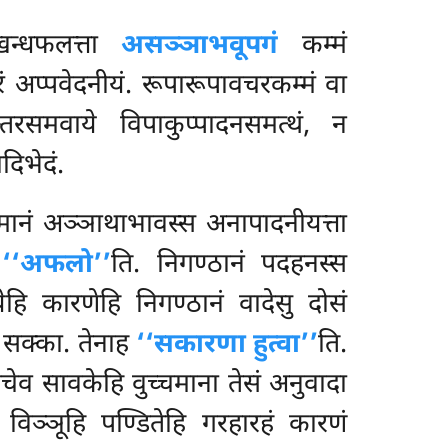
कखन्धफलत्ता
असञ्ञाभवूपगं
कम्मं
ं अप्पवेदनीयं. रूपारूपावचरकम्मं वा
न्तरसमवाये विपाकुप्पादनसमत्थं, न
दिभेदं.
कम्मानं अञ्ञाथाभावस्स अनापादनीयत्ता
ह
‘‘अफलो’’
ति. निगण्ठानं पदहनस्स
ेहि कारणेहि निगण्ठानं वादेसु दोसं
ुं सक्का. तेनाह
‘‘सकारणा हुत्वा’’
ति.
ेव सावकेहि वुच्चमाना तेसं अनुवादा
 विञ्ञूहि पण्डितेहि गरहारहं कारणं