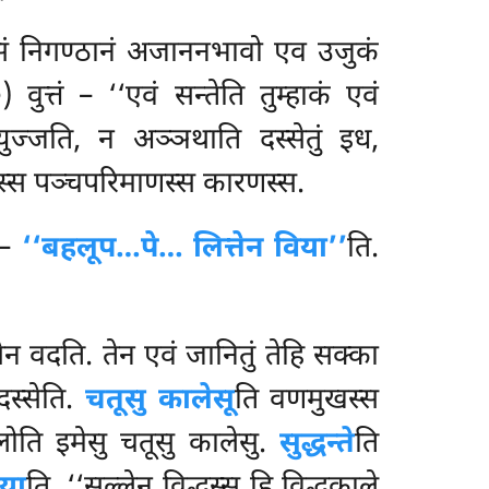
सं निगण्ठानं अजाननभावो एव उजुकं
वुत्तं – ‘‘एवं सन्तेति तुम्हाकं एवं
ुज्जति, न अञ्ञथाति दस्सेतुं इध,
तस्स पञ्चपरिमाणस्स कारणस्स.
 –
‘‘बहलूप…पे… लित्तेन विया’’
ति.
न वदति. तेन एवं जानितुं तेहि सक्का
दस्सेति.
चतूसु कालेसू
ति वणमुखस्स
ति इमेसु चतूसु कालेसु.
सुद्धन्ते
ति
या
ति, ‘‘सल्लेन विद्धस्स हि विद्धकाले