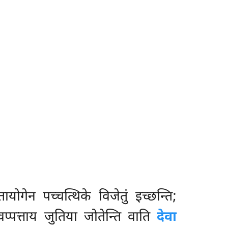
ोगेन पच्चत्थिके विजेतुं इच्छन्ति;
ावप्पत्ताय जुतिया जोतेन्ति वाति
देवा