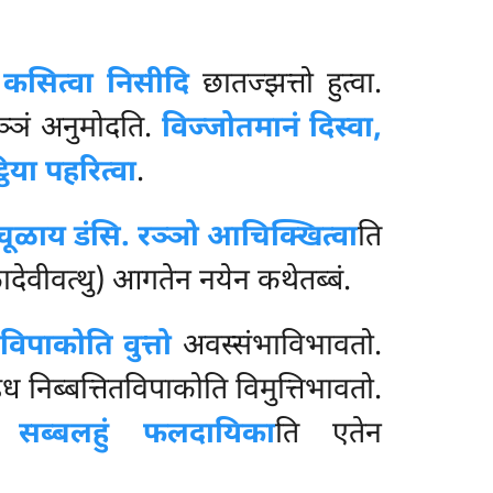
 कसित्वा निसीदि
छातज्झत्तो हुत्वा.
ुञ्ञं अनुमोदति.
विज्जोतमानं दिस्वा,
ठिया पहरित्वा
.
चूळाय डंसि. रञ्ञो आचिक्खित्वा
ति
कादेवीवत्थु) आगतेन नयेन कथेतब्बं.
विपाकोति वुत्तो
अवस्संभाविभावतो.
ध निब्बत्तितविपाकोति विमुत्तिभावतो.
ो.
सब्बलहुं फलदायिका
ति एतेन