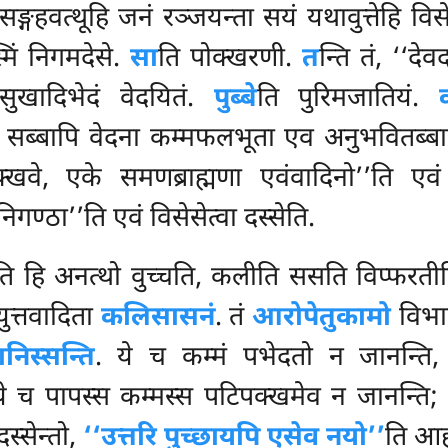
सङ्गहवत्थूहि जनं रञ्जयन्ता सयं यथावुत्तेहि विस
मिं निगमदेसे.
सा
ति पोक्खरणी.
त
न्ति तं, ‘‘दे
ुखादिभेदं वेदयितं.
पुब्बे
ति पुरिमजातियं.
न सब्बापि वेदना कम्मफलभूता एव अनुभवितब्बात
क्खवे, एके समणब्राह्मणा एवंवादिनो’’ति एवं 
िगण्ठा’’ति एवं विसेसेत्वा दस्सेति.
ि हि अनत्थो वुच्चति, कलीति ससति विप्फरत
त्तवादिता
कलिसासनं
. तं
आरोपेतुकामो
विभा
निस्सन्ति
. ये च कम्मं पभेदतो न जानन्ति, 
ये च पापस्स कम्मस्स पटिपक्खमेव न जानन्ति;
स्सेन्तो,
‘‘उत्तरि पुच्छायपि एसेव नयो’’
ति आ