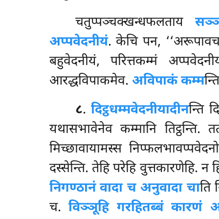
चतुप्पञ्चक्खन्धफलताय
सञ्ञ
अप्पवेदनीयं
. केचि पन, ‘‘अरूपावचरक
बहुवेदनीयं, परित्तकम्मं अप्पवेदन
आरद्धविपाकमेव.
अविपाकं कम्म
न्त
८
.
दिट्ठधम्मवेदनीयादीन
न्ति
दि
यथासभावेनेव कम्मानि तिट्ठन्ति.
मिच्छावायामस्स निप्फलभावप्पवेद
दस्सेन्ति. तेहि परेहि वुत्तकारणेहि. न
निगण्ठानं वादा च अनुवादा चा
ति 
च.
विञ्ञूहि गरहितब्बं कारणं आ