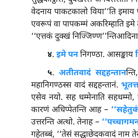
वेदनाय पाकटकालो विया’’ति इमा
एवरूपं वा पापकम्मं अकरिम्हाति इमे
‘‘एत्तकं दुक्खं निज्जिण्ण’’न्तिआदिन
४
.
इमे
पन
निगण्ठा. आसङ्काय
५
.
अतीतवादं सद्दहन्तान
न्त
महानिगण्ठस्स वादं सद्दहन्तानं.
भूतत्
एसेव नयो. सह धम्मेनाति सहधम्मो
कारणं अधिप्पेतन्ति आह –
‘‘सहेतु
उत्तरन्ति अत्थो. तेनाह –
‘‘पच्चागम
गहेतब्बं, ‘‘तेसं सद्धाछेदकवादं नाम ते