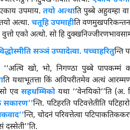
य एकाय उपमाय.
तयो अत्था
ति पुब्बे अहुवम्हा 
 तयो अत्था.
चतूहि उपमाही
ति वणमुखपरिकन्तन
ा
वुत्तो एको अत्थो. सो हि दुक्खनिज्जीरणभावसाम
विद्धोस्मीति सञ्ञं उप्पादेत्वा. पच्चाहरितु
न्ति प
ि, ‘‘अत्थि खो, भो, निगण्ठा पुब्बे पापकम्मं 
ता
ति यथाभूतत्ता किं अविपरीतमेव अत्थं आरम्मणं
, सो एव
सहधम्मिको
यथा ‘‘वेनयिको’’ति (अ. नि
कं सकारण’’
न्ति. पटिहरति पटिवत्तेतीति पटिहा
नकवाद’’
न्ति, चोदनं परिवत्तेत्वा पटिपाकतिककर
सं दस्सेती’’ति.