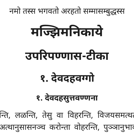
नमो तस्स भगवतो अरहतो सम्मासम्बुद्धस्स
मज्झिमनिकाये
उपरिपण्णास-टीका
१. देवदहवग्गो
१. देवदहसुत्तवण्णना
ति, लळन्ति, तेसु वा विहरन्ति, विजयसमत्थताय
तंअत्थानुसासनञ्च करोन्ता वोहरन्ति, पुञ्ञानुभ