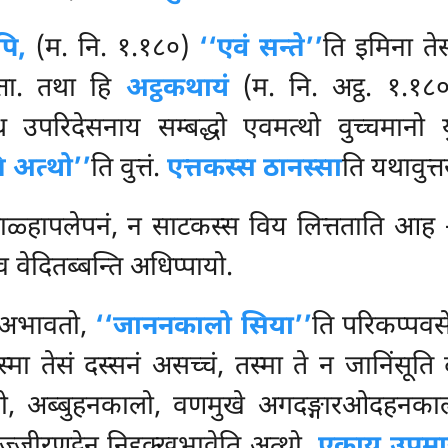
पि,
(म. नि. १.१८०)
‘‘एवं सन्ते’’
ति इमिना ते
त्ता. तथा हि
अट्ठकथायं
(म. नि. अट्ठ. १.१८०) 
उपरिदेसनाय सम्बद्धो एवमत्थो वुच्चमानो य
ि अत्थो’’
ति वुत्तं.
एत्तकस्स ठानस्सा
ति यथावुत्
गाळ्हापलेपनं, न साटकस्स विय लित्तताति आह
ेव वेदितब्बन्ति अधिप्पायो.
सं अभावतो,
‘‘जाननकालो सिया’’
ति परिकप्पवसे
्मा तेसं दस्सनं असच्चं, तस्मा ते न जानिंसूति 
, अब्बुहनकालो, वणमुखे अगदङ्गारओदहनकालो
्जीरणट्ठेन निद्दुक्खभावेति अत्थो.
एकाय उपमा