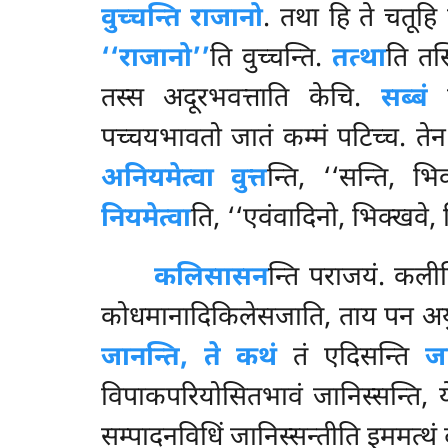
वुच्चन्ति राजानो
. तथा हि ते चतूहि 
‘‘राजानो’’
ति वुच्चन्ति.
तत्था
ति तस्
तस्स अदूरभवत्ताति केचि.
सब्बं
स
पच्चयभावतो जातं कम्मं पटिच्च. ते
अनियमेत्वा वुत्त
न्ति, ‘‘सन्ति, भि
नियमेत्वा
ति, ‘‘एवंवादिनो, भिक्खवे, न
कलिसासन
न्ति
पराजयं. कलीत
कोधमानादिकिलेसजाति, ताय पन अयु
जानन्ति, ते कथं
तं एदिसन्ति
जा
विपाकपरियोसितभावं जानिस्सन्ति, 
सम्पादनविधिं जानिस्सन्तीति इममत्थं द