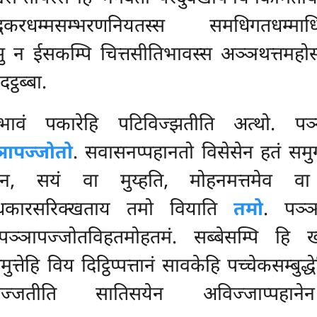
्धकरधम्मसम्भरणनियतस्स समधिगतधम्मा
ेसु न ईसकम्पि चित्तसीतिभावस्स अञ्ञथत्तमहोस
्ठब्बा.
ं पकारेहि पटिविज्झतीति अत्थो. पञ्ञ
ञापज्जोतो
. सवासनप्पहानतो विसेसेन हतं समुग
 तेन, सयं वा मुय्हति, मोहनमत्तमेव 
्धकारसरिक्खताय तमो वियाति
तमो
. पञ्ञ
्ञापज्जोतविहतमोहतमं. सब्बेसम्पि हि ख
तेहि विय दिट्ठिप्पत्तानं सावकेहि पच्चेकसम्बुद्
िज्जतीति सातिसयेन अविज्जाप्पह