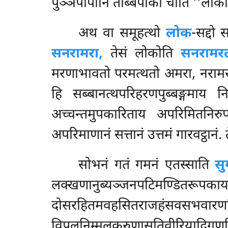
पुञ्ञपापानि तब्बिपाको चाति ‘‘लोको’’
अथ
वा समूहत्थो
लोक
-सद्दो
सनरामरा,
तेसं लोकोति
सनरामर
मरणाभावतो परमत्थतो अमरा, नरामरानं
हि सब्बानत्थपरिहरणपुब्बङ्गमाय
अच्चन्तमुपकारिताय अपरिमितनिरु
अपरिमाणानं सत्तानं उत्तमं गारवट्ठानं. त
सोभनं गतं गमनं एतस्साति
सु
लक्खणानुब्यञ्जनपटिमण्डितरू
दोसरहितमवहसितराज
विपुलनिम्मलकरुणासतिवीरियादिगुण