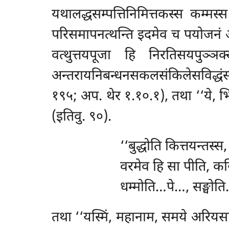
यथालद्धसम्पत्तिनिमित्तकस्स कम्मस
परिसमापनत्थन्ति इदमेव च पयोजनं आ
वत्थुत्तयपूजा हि निरतिसयपुञ्ञक्
अन्तरायनिबन्धनसकलसंकिलेसविद्धंस
१९५; अप. थेर १.१०.१), तथा ‘‘ये, भिक
(इतिवु. ९०).
‘‘बुद्धोति
कित्तयन्तस्स
वरमेव हि सा पीति, कस
धम्मोति…पे…, सङ्घोति…
तथा ‘‘यस्मिं, महानाम, समये अरियसाव