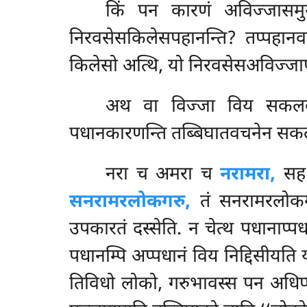
किं पन कारणं अविज्जासमुग्
निरवसेसकिलेसपहानन्ति? तप्पहान
किलेसो अत्थि, यो निरवसेसअविज्जाप
अथ वा विज्जा विय सकलकुसलध
पधानकारणन्ति तब्बिघातवचनेन सकलसं
नरा च अमरा च
नरामरा,
सह 
सनरामरलोकगरु,
तं सनरामरलोकगरु
उपकारतं दस्सेति. न चेत्थ पधानाप्प
पधानम्पि अप्पधानं विय निद्दिसीयत
तिविधो लोको, गरुभावस्स पन अधिप्प