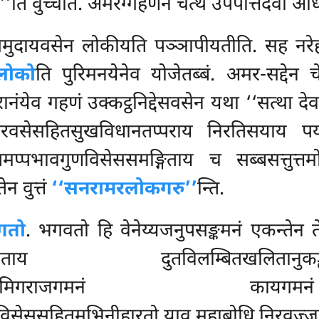
ति वुच्चति. अमरग्गहणेन चेत्थ उपपत्तिदेवा अधिप
 समुदायवसेन लोकीयति पञ्ञापीयतीति. सह नर
लोको
ति पुरिमनयेनेव योजेतब्बं. अमर-सद्देन चेत
येव गहणं उक्कट्ठनिद्देसवसेन यथा ‘‘सत्था देवम
 निरवसेसहितसुखविधानतप्पराय निरतिसयाय पय
पमप्पभावगुणविसेससमङ्गिताय च सब्बसत्तुत
ेन वुत्तं
‘‘सनरामरलोकगरु’’
न्ति.
गतो
. भगवतो हि वेनेय्यजनुपसङ्कमनं एकन्तेन
पकायताय दुतविलम्बितखलितानुकड्ढननिप
हंसवसभवारणमिगराजगमनं 
विसेससहितमभिनीहारतो याव महाबोधि निरवज्ज