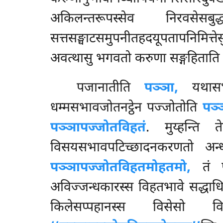
अकिलन्तरूपस्सेव निरवसेसबुद
सत्तसङ्घाटसमुपनीतहदयूपतापनिमित्त
अवत्थासु भगवतो करुणा सङ्गहिताति दट
पजानातीति
पञ्ञा,
यथासभाव
धम्मसभावजोतनट्ठेन पज्जोतोति
पञ्
पञ्ञापज्जोतविहतं
. मुय्हन्ति
विसयसभावपटिच्छादनकरणतो अन
पञ्ञापज्जोतविहतमोहतमो,
तं पञ
अविज्जन्धकारस्स विहतभावे सद्धाधिमुत्
किलेसप्पहानस्स विसेसो व