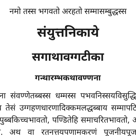
नमो तस्स भगवतो अरहतो सम्मासम्बुद्धस्स
संयुत्तनिकाये
सगाथावग्गटीका
गन्थारम्भकथावण्णना
ना संवण्णेतब्बस्स धम्मस्स पभवनिस्सयविसुद्ध
मदेव तेसं उग्गहणधारणादिक्कमलद्धब्बाय सम्मापट
पुब्बकिच्चभावतो, पण्डितेहि समाचरितभावतो, आ
ि. अथ वा रतनत्तयपणामकरणं पूजनीयपूजापुञ्