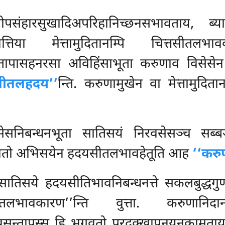
ोपसंहारसुखादिअपरिहानिच्छनसभावताय, ब्
कारपवत्तिया मेत्तामुदितानम्पि चित्तस
ूपतापासहनरसा अविहिंसाभूता
करुणाव विसेसेन 
सीतलहदय’’
न्ति. करुणामुखेन वा मेत्तामुदि
िबन्धनभूता सातिसयं निरवसेसञ्च सब्बञ्
वतो अभिसयेन हदयसीतलभावहेतूति आह
‘‘कर
 सातिसये हदयसीतिभावनिबन्धनत्ते सकलबुद्धग
ावकारण’’न्ति वुत्ता. करुणानिदा
खसन्तापस्स हि भगवतो परदुक्खापनयनकामताय अ