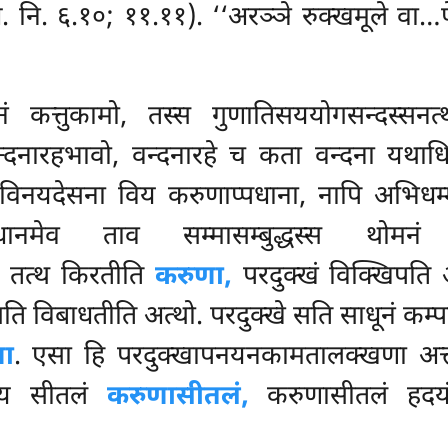
(अ. नि. ६.१०; ११.११). ‘‘अरञ्ञे रुक्खमूले वा
दनं कत्तुकामो, तस्स गुणातिसययोगसन्दस्सनत
्दनारहभावो, वन्दनारहे च कता वन्दना यथाधिप्
न विनयदेसना विय करुणाप्पधाना, नापि अभिधम
पधानमेव ताव सम्मासम्बुद्धस्स थोमनं
तं. तत्थ किरतीति
करुणा,
परदुक्खं विक्खिपति
ति विबाधतीति अत्थो. परदुक्खे सति साधूनं कम्
ा
. एसा हि परदुक्खापनयनकामतालक्खणा अत्त
णाय सीतलं
करुणासीतलं,
करुणासीतलं हदय