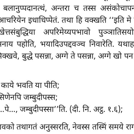
्स बलानुप्पदानत्थं, अन्तरा च तस्स असंकोचाप
चरियेन इधाधिप्पेतं. तथा हि वक्खति ‘‘इति मे 
खेत्तसंबुद्धिया अपरिमेय्यपभावो पुञ्ञातिसय
नाय पहोति, भयादिउपद्दवञ्च निवारेति. यथाह
्खवे, बुद्धे पसन्ना, अग्गे ते पसन्ना, अग्गे खो 
, काये भवति या पीति;
िणेनपि जम्बुदीपस्स;
पे…, जम्बुदीपस्सा’’ति. (दी. नि. अट्ठ. १.६);
को तथागतं अनुस्सरति, नेवस्स तस्मिं समये रागप