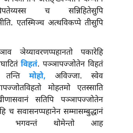
धिपतेय्यस्स च सन्निहितेसुपि
ीति. एतस्मिञ्च अत्थविकप्पे तीसुपि
ाव ञेय्यावरणप्पहानतो पकारेहि
्घाटितं
विहतं
. पञ्ञापज्जोतेन विहतं
वा तन्ति
मोहो,
अविज्जा. स्वेव
ापज्जोतविहतो मोहतमो एतस्साति
ीणासवानं सतिपि पञ्ञापज्जोतेन
धेहि च सवासनप्पहानेन सम्मासम्बुद्धानं
ानेन भगवन्तं थोमेन्तो आह