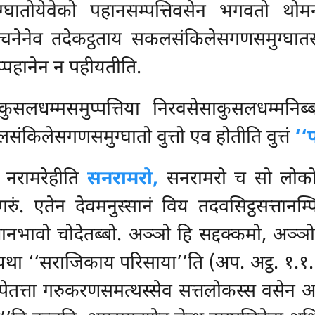
घातोयेवेको पहानसम्पत्तिवसेन भगवतो थोमन
वचनेनेव तदेकट्ठताय सकलसंकिलेसगणसमुग्घात
्पहानेन न पहीयतीति.
म्मसमुप्पत्तिया निरवसेसाकुसलधम्मनिब्बत्
किलेसगणसमुग्घातो वुत्तो एव होतीति वुत्तं
‘‘
नरामरेहीति
सनरामरो,
सनरामरो च सो लोक
ं. एतेन देवमनुस्सानं विय तदवसिट्ठसत्तानम
धानभावो चोदेतब्बो. अञ्ञो हि सद्दक्कमो, अञ्
ि यथा ‘‘सराजिकाय परिसाया’’ति
(अप. अट्ठ. १.१
ेतत्ता गरुकरणसमत्थस्सेव सत्तलोकस्स वसेन अत्