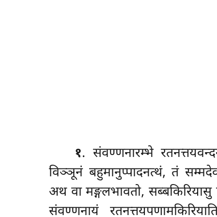
१
. संवण्णनारम्भे
रतनत्तयवन्द
विञ्ञूनं बहुमानुप्पादनत्थं, तं सम्
अथ वा मङ्गलभावतो, सब्बकिरियासु 
संवण्णनायं रतनत्तयपणामकिरियात