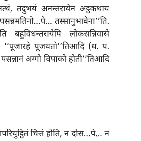
नत्थं, तदुभयं अनन्तरायेन अट्ठकथाय
पसन्नमतिनो…पे… तस्सानुभावेना’’ति.
ोति बहुविधन्तरायेपि लोकसन्निवासे
 ‘‘पूजारहे पूजयतो’’तिआदि (ध. प.
पन पसन्नानं अग्गो विपाको होती’’तिआदि
रियुट्ठितं चित्तं होति, न दोस…पे… न