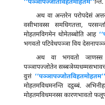
‘‘पञ्ञापज्जोतविहतमोहतम’’
न्ति.
अथ वा अन्तरेन परोपदेसं अत्तन
वसीभावस्स समधिगतत्ता, परसन्त
मोहतमविगमेन थोमेतब्बोति
आह
‘‘
भगवतो पटिवेधपञ्ञा विय देसनापञ्ञाप
अथ वा भगवतो ञाणस्स ञेय
पञ्ञापज्जोतेन सब्बञेय्यधम्मसभाव
वुत्तं
‘‘पञ्ञापज्जोतविहतमोहतम’
मोहतमविधमनन्ति दट्ठब्बं. अभिनीह
मोहतमविधमनस्स कारणभावतो फलूपचा