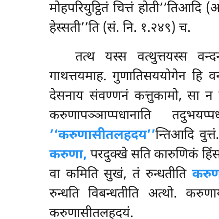
मोहपरियुट्ठितं चित्तं होती’’तिआदि 
हेस्सती’’ति (सं. नि. १.२४९) च.
तत्थ यस्स वत्थुत्तयस्स वन्
गाथत्तयमाह. गुणातिसययोगेन हि वन
देसनाय संवण्णनं कत्तुकामो, सा 
करुणापञ्ञाप्पधानाति तदुभयप्
‘‘करुणासीतलहदय’’
न्तिआदि वुत्
करुणा,
परदुक्खे सति कारुणिकं हिंस
वा कमिति सुखं, तं रुन्धतीति
करुण
रुन्धति विबन्धतीति अत्थो. करु
करुणासीतलहदयं.