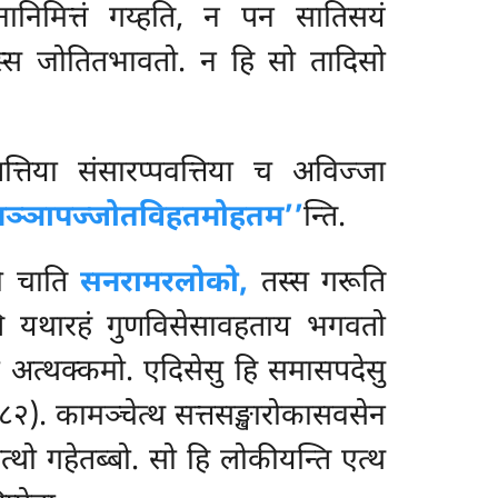
ानिमित्तं गय्हति, न पन सातिसयं
स्स जोतितभावतो. न हि सो तादिसो
तिया संसारप्पवत्तिया च अविज्जा
पञ्ञापज्जोतविहतमोहतम’’
न्ति.
ो चाति
सनरामरलोको,
तस्स गरूति
्पि यथारहं गुणविसेसावहताय भगवतो
ञो अत्थक्कमो. एदिसेसु हि समासपदेसु
.८२). कामञ्चेत्थ सत्तसङ्खारोकासवसेन
थो गहेतब्बो. सो हि लोकीयन्ति एत्थ