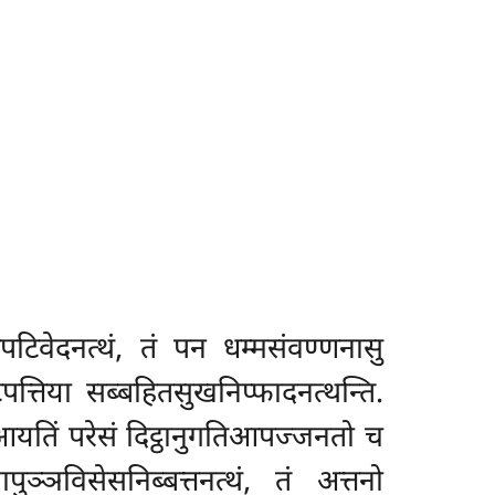
िपटिवेदनत्थं, तं पन धम्मसंवण्णनासु
िपत्तिया सब्बहितसुखनिप्फादनत्थन्ति.
यतिं परेसं दिट्ठानुगतिआपज्जनतो च
ञविसेसनिब्बत्तनत्थं, तं अत्तनो