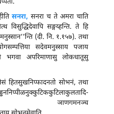
्पेता.
ेहीति
सनरा,
सनरा च ते अमरा चाति
्थ विसुद्धिदेवापि सङ्गय्हन्ति. ते हि
नुस्सान’’न्ति (दी. नि. १.१५७). तथा
ोगसम्पत्तिया सदेवमनुस्साय पजाय
्तमो भगवा अपरिमाणासु लोकधातूसु
 तेसं हितसुखनिप्फादनतो सोभनं, तथा
्पीळनुक्कुटिककुटिलाकुलतादि-
कायगमनं ञाणगमनञ्च
ताय सोभनमेवाति.