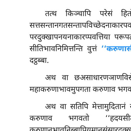
तत्थ किञ्चापि परेसं हित
सत्तसन्तानगतसन्तापविच्छेदना
परदुक्खापनयनाकारप्पवत्तिया पर
सीतिभावनिमित्तन्ति वुत्तं
‘‘करुणा
दट्ठब्बा
.
अथ वा छअसाधारणञाणविसेसन
महाकरुणाभावमुपगता करुणाव भग
अथ वा सतिपि मेत्तामुदितानं
करुणाव भगवतो ‘‘हदयसीतलभ
करुणानुभावनिब्बापियमानसंसारदुक्