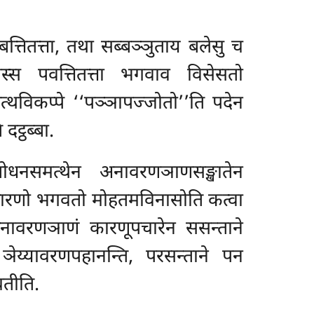
त्तितत्ता, तथा सब्बञ्ञुताय बलेसु च
 तस्स
पवत्तितत्ता भगवाव विसेसतो
अत्थविकप्पे ‘‘पञ्ञापज्जोतो’’ति पदेन
ट्ठब्बा.
ोधनसमत्थेन अनावरणञाणसङ्खातेन
ाधारणो भगवतो मोहतमविनासोति कत्वा
अनावरणञाणं कारणूपचारेन ससन्ताने
ञेय्यावरणपहानन्ति, परसन्ताने पन
तीति.