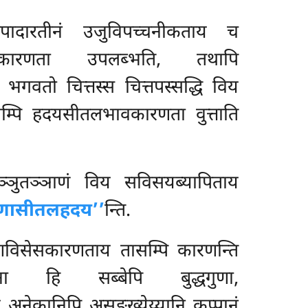
यापादारतीनं उजुविपच्चनीकताय च
ीतलभावकारणता उपलब्भति, तथापि
भगवतो चित्तस्स चित्तपस्सद्धि विय
तानम्पि हदयसीतलभावकारणता वुत्ताति
ञुतञ्ञाणं विय सविसयब्यापिताय
ुणासीतलहदय’’
न्ति.
ुणविसेसकारणताय तासम्पि कारणन्ति
ना हि सब्बेपि बुद्धगुणा,
नेकानिपि असङ्ख्येय्यानि कप्पानं