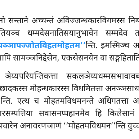
ो सन्ताने अच्चन्तं अविज्जन्धकारविगमस्स निब्ब
तियञ्च धम्मदेसनातिसयानुभावेन सम्मदेव
पञ्ञापज्जोतविहतमोहतम’’
न्ति. इमस्मिञ्च 
ि सामञ्ञनिद्देसेन, एकसेसनयेन वा सङ्गहिताति द
्यपरियन्तिकत्ता सकलञेय्यधम्मसभावावब
च्छादकस्स मोहन्धकारस्स विधमितत्ता अनञ्ञस
’
न्ति. एत्थ च मोहतमविधमनन्ते अधिगतत्ता 
ारसम्पत्तिया सवासनप्पहानमेव हि किलेसानं 
रेन अनावरणञाणं ‘‘मोहतमविधमन’’न्ति वुच्च