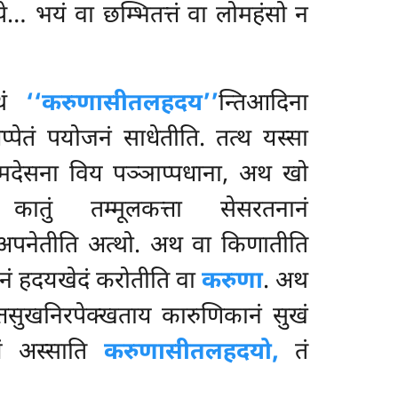
…पे… भयं वा छम्भितत्तं वा लोमहंसो न
्थं
‘‘करुणासीतलहदय’’
न्तिआदिना
पेतं पयोजनं साधेतीति. तत्थ यस्सा
्मदेसना विय पञ्ञाप्पधाना, अथ खो
 कातुं तम्मूलकत्ता सेसरतनानं
 अपनेतीति अत्थो. अथ वा किणातीति
पनं हदयखेदं करोतीति वा
करुणा
. अथ
सुखनिरपेक्खताय कारुणिकानं सुखं
ं अस्साति
करुणासीतलहदयो,
तं