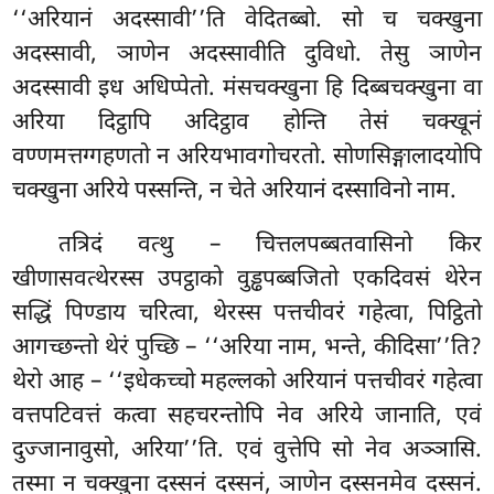
‘‘अरियानं अदस्सावी’’ति वेदितब्बो. सो च चक्खुना
अदस्सावी, ञाणेन अदस्सावीति दुविधो. तेसु ञाणेन
अदस्सावी इध अधिप्पेतो. मंसचक्खुना हि दिब्बचक्खुना वा
अरिया दिट्ठापि अदिट्ठाव होन्ति तेसं चक्खूनं
वण्णमत्तग्गहणतो न अरियभावगोचरतो. सोणसिङ्गालादयोपि
चक्खुना अरिये पस्सन्ति, न चेते अरियानं दस्साविनो नाम.
तत्रिदं वत्थु – चित्तलपब्बतवासिनो किर
खीणासवत्थेरस्स उपट्ठाको वुड्ढपब्बजितो एकदिवसं थेरेन
सद्धिं पिण्डाय चरित्वा, थेरस्स पत्तचीवरं गहेत्वा, पिट्ठितो
आगच्छन्तो थेरं पुच्छि – ‘‘अरिया नाम, भन्ते, कीदिसा’’ति?
थेरो आह – ‘‘इधेकच्चो महल्लको अरियानं पत्तचीवरं गहेत्वा
वत्तपटिवत्तं कत्वा सहचरन्तोपि नेव अरिये जानाति, एवं
दुज्जानावुसो, अरिया’’ति. एवं वुत्तेपि सो नेव अञ्ञासि.
तस्मा न चक्खुना दस्सनं दस्सनं, ञाणेन दस्सनमेव दस्सनं.