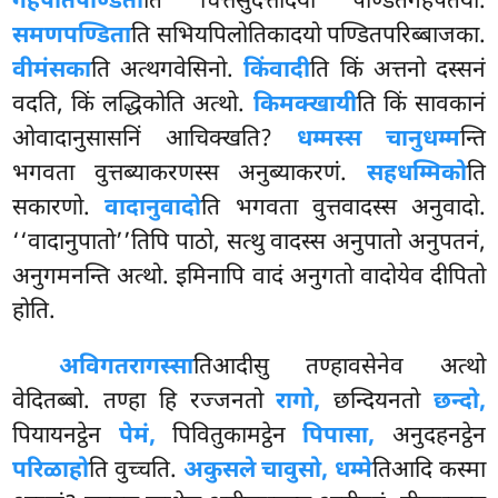
गहपतिपण्डिता
ति चित्तसुदत्तादयो पण्डितगहपतयो.
समणपण्डिता
ति सभियपिलोतिकादयो पण्डितपरिब्बाजका
.
वीमंसका
ति अत्थगवेसिनो.
किंवादी
ति किं अत्तनो दस्सनं
वदति, किं लद्धिकोति अत्थो.
किमक्खायी
ति किं सावकानं
ओवादानुसासनिं आचिक्खति?
धम्मस्स चानुधम्म
न्ति
भगवता वुत्तब्याकरणस्स अनुब्याकरणं.
सहधम्मिको
ति
सकारणो.
वादानुवादो
ति भगवता वुत्तवादस्स अनुवादो.
‘‘वादानुपातो’’तिपि पाठो, सत्थु वादस्स अनुपातो अनुपतनं,
अनुगमनन्ति अत्थो. इमिनापि वादं अनुगतो वादोयेव दीपितो
होति.
अविगतरागस्सा
तिआदीसु तण्हावसेनेव अत्थो
वेदितब्बो. तण्हा हि रज्जनतो
रागो,
छन्दियनतो
छन्दो,
पियायनट्ठेन
पेमं,
पिवितुकामट्ठेन
पिपासा,
अनुदहनट्ठेन
परिळाहो
ति वुच्चति.
अकुसले चावुसो, धम्मे
तिआदि कस्मा