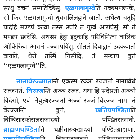
सत्थु वचनं सम्पटिच्छिंसु.
एळगलागुम्बे
ति गच्छमण्डपके.
सो किर एळगलागुम्बो धुवसलिलट्ठाने जातो. अथेत्थ चतूहि
पादेहि मण्डपं कत्वा तस्स उपरि तं गुम्बं आरोपेसुं, सो तं
मण्डपं छादेसि. अथस्स हेट्ठा इट्ठकाहि परिचिनित्वा वालिकं
ओकिरित्वा आसनं पञ्ञापयिंसु. सीतलं दिवाट्ठानं उदकवातो
वायति. थेरो तस्मिं निसीदि. तं सन्धाय वुत्तं
‘‘एळगलागुम्बे’’ति.
नानावेरज्जगत
न्ति एकस्स रञ्ञो रज्जतो नानाविधं
रज्जगतं.
विरज्ज
न्ति अञ्ञं रज्जं. यथा हि सदेसतो अञ्ञो
विदेसो, एवं निवुत्थरज्जतो अञ्ञं
रज्जं विरज्जं नाम, तं
वेरज्जन्ति वुत्तं.
खत्तियपण्डिता
ति
बिम्बिसारकोसलराजादयो पण्डितराजानो.
ब्राह्मणपण्डिता
ति चङ्कीतारुक्खादयो पण्डितब्राह्मणा.