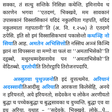
सक्का, तं सत्थु सन्तिके निसिन्ना कथेन्ति. इमिनायेव च
कारणेन भगवा ‘‘एतदग्गं, भिक्खवे, मम सावकानं
उपासकानं विस्सासिकानं यदिदं नकुलपिता गहपति, यदिदं
नकुलमाता गहपतानी’’ति (अ. नि. १.२५७) ते एतदग्गे
ठपेसि. इति सो इमं विस्सासिकभावं पकासेन्तो
कथञ्हि नो
सिया
ति आह.
अमतेन अभिसित्तो
ति नस्सिध अञ्ञं किञ्चि
झानं वा विपस्सना वा मग्गो वा फलं वा ‘‘अमताभिसेको’’ति
दट्ठब्बो, मधुरधम्मदेसनायेव पन ‘‘अमताभिसेको’’ति
वेदितब्बो.
दूरतोपी
ति तिरोरट्ठापि तिरोजनपदापि.
अस्सुतवा पुथुज्जनो
ति इदं वुत्तत्थमेव.
अरियानं
अदस्सावी
तिआदीसु
अरिया
ति आरकत्ता किलेसेहि, अनये
न इरियनतो, अये इरियनतो, सदेवकेन च लोकेन अरणीयतो
बुद्धा च पच्चेकबुद्धा च बुद्धसावका च वुच्चन्ति. बुद्धा एव वा
इध अरिया. यथाह – ‘‘सदेवके, भिक्खवे, लोके…पे…