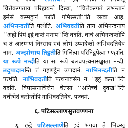
५
चित्तेकग्गताय परिहायन्ते दिस्वा, ‘‘चित्तेकग्गतं लभन्तानं
इमेसं कम्मट्ठानं फातिं गमिस्सती’’ति ञत्वा आह.
अभिनन्दती
ति पत्थेति.
अभिवदती
ति ताय अभिनन्दनाय
‘‘अहो पियं इट्ठं कन्तं मनाप’’न्ति वदति. वाचं अभिनन्दन्तोपि
च तं आरम्मणं निस्साय एवं लोभं उप्पादेन्तो अभिवदतियेव
नाम.
अज्झोसाय तिट्ठती
ति गिलित्वा परिनिट्ठपेत्वा गण्हाति.
या
रूपे नन्दी
ति या सा रूपे बलवपत्थनासङ्खाता नन्दी.
तदुपादान
न्ति तं गहणट्ठेन उपादानं.
नाभिनन्दती
ति न
पत्थेति.
नाभिवदती
ति पत्थनावसेन न ‘‘इट्ठं कन्त’’न्ति
वदति. विपस्सनाचित्तेन चेतसा ‘‘अनिच्चं दुक्ख’’न्ति
वचीभेदं करोन्तोपि नाभिवदतियेव. पञ्चमं.
६. पटिसल्लाणसुत्तवण्णना
. छट्ठे
पटिसल्लाणे
ति इदं भगवा ते भिक्खू
६