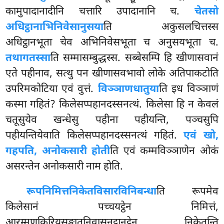
कामुपादानादीनि चत्तारि उपादानानि च.
चेतसो
अधिट्ठानाभिनिवेसानुसया
ति अकुसलचित्तस्स
अधिट्ठानभूता चेव अभिनिवेसभूता च अनुसयभूता च.
तथागतस्सा
ति सम्मासम्बुद्धस्स. सब्बेसम्पि हि खीणासवानं
एते पहीनाव, सत्थु पन खीणासवभावो लोके अतिपाकटोति
उपरिमकोटिया एवं वुत्तं.
विञ्ञाणधातुया
ति इध विञ्ञाणं
कस्मा गहितं? किलेसप्पहानदस्सनत्थं. किलेसा हि न केवलं
चतूसुयेव खन्धेसु पहीना पहीयन्ति, पञ्चसुपि
पहीयन्तियेवाति किलेसप्पहानदस्सनत्थं गहितं.
एवं खो,
गहपति, अनोकसारी होती
ति एवं कम्मविञ्ञाणेन ओकं
असरन्तेन अनोकसारी नाम होति.
रूपनिमित्तनिकेतविसारविनिबन्धा
ति
रूपमेव
किलेसानं पच्चयट्ठेन निमित्तं,
आरम्मणकिरियसङ्खातनिवासनट्ठानट्ठेन निकेतन्ति