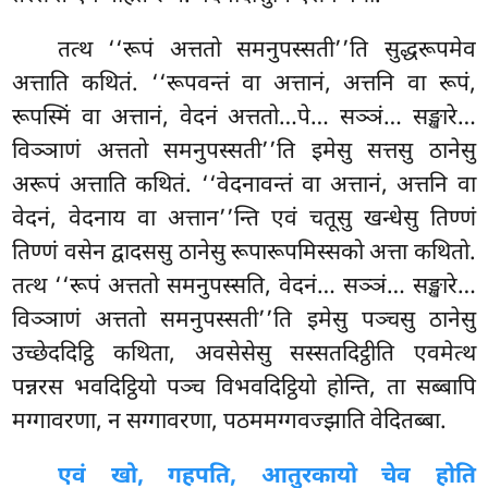
तत्थ ‘‘रूपं अत्ततो समनुपस्सती’’ति सुद्धरूपमेव
अत्ताति कथितं. ‘‘रूपवन्तं वा अत्तानं, अत्तनि वा रूपं,
रूपस्मिं वा अत्तानं, वेदनं अत्ततो…पे… सञ्ञं… सङ्खारे…
विञ्ञाणं अत्ततो समनुपस्सती’’ति इमेसु सत्तसु ठानेसु
अरूपं अत्ताति कथितं. ‘‘वेदनावन्तं वा अत्तानं, अत्तनि वा
वेदनं, वेदनाय वा अत्तान’’न्ति एवं चतूसु खन्धेसु तिण्णं
तिण्णं वसेन द्वादससु ठानेसु रूपारूपमिस्सको अत्ता कथितो.
तत्थ ‘‘रूपं अत्ततो समनुपस्सति, वेदनं… सञ्ञं… सङ्खारे…
विञ्ञाणं अत्ततो समनुपस्सती’’ति इमेसु पञ्चसु ठानेसु
उच्छेददिट्ठि कथिता, अवसेसेसु सस्सतदिट्ठीति एवमेत्थ
पन्नरस भवदिट्ठियो पञ्च विभवदिट्ठियो होन्ति, ता सब्बापि
मग्गावरणा, न सग्गावरणा, पठममग्गवज्झाति वेदितब्बा.
एवं
खो, गहपति, आतुरकायो चेव होति