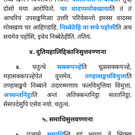
सब्बं खणेन विपरावत्तं निवत्तं.
आरोपितो ते वादो
ति तुय्हं
दोसो मया आरोपितो.
चर वादप्पमोक्खाया
ति तं तं
आचरियं उपसङ्कमित्वा उत्तरि परियेसन्तो इमस्स वादस्स
मोक्खाय चर आहिण्डाहि.
निब्बेठेहि वा सचे पहोसी
ति अथ
सयमेव पहोसि, इधेव निब्बेठेहीति. ततियं.
४. दुतियहालिद्दिकानिसुत्तवण्णना
. चतुत्थे
सक्कपञ्हे
ति चूळसक्कपञ्हे,
४
महासक्कपञ्हेपेतं वुत्तमेव.
तण्हासङ्खयविमुत्ता
ति
तण्हासङ्खये निब्बाने तदारम्मणाय फलविमुत्तिया विमुत्ता.
अच्चन्तनिट्ठा
ति अन्तं अतिक्कन्तनिट्ठा सततनिट्ठा.
सेसपदेसुपि एसेव नयो. चतुत्थं.
५. समाधिसुत्तवण्णना
. पञ्चमे
समाधि
न्ति इदं भगवा ते भिक्खू