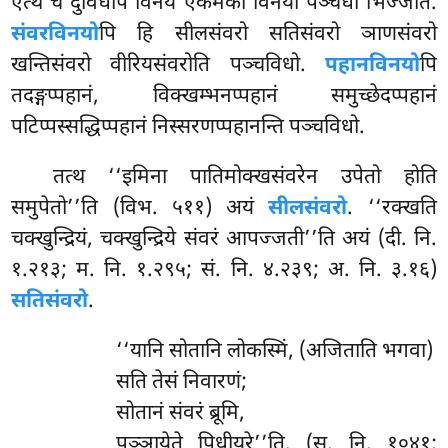
एत्थ च दुविधेपि विनये एकमेको विनयो पञ्चधा भिज्जति.
संवरविनयो
पि हि सीलसंवरो सतिसंवरो ञाणसंवरो
खन्तिसंवरो वीरियसंवरोति पञ्चविधो.
पहानविनयो
पि
तदङ्गप्पहानं, विक्खम्भनप्पहानं समुच्छेदप्पहानं
पटिप्पस्सद्धिप्पहानं निस्सरणप्पहानन्ति पञ्चविधो.
तत्थ ‘‘इमिना पातिमोक्खसंवरेन उपेतो होति
समुपेतो’’ति (विभ. ५११) अयं
सीलसंवरो
. ‘‘रक्खति
चक्खुन्द्रियं, चक्खुन्द्रिये संवरं आपज्जती’’ति अयं (दी. नि.
१.२१३; म. नि. १.२९५; सं. नि. ४.२३९; अ. नि. ३.१६)
सतिसंवरो
.
‘‘यानि सोतानि लोकस्मिं, (अजिताति भगवा)
सति तेसं निवारणं;
सोतानं संवरं ब्रूमि,
पञ्ञायेते पिधीयरे’’ति. (सु. नि. १०४१;