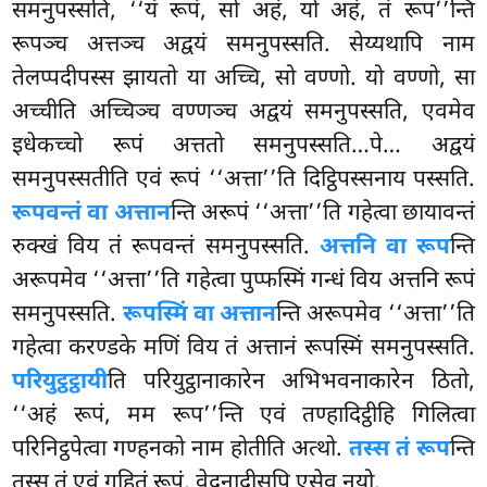
समनुपस्सति, ‘‘यं रूपं, सो अहं
, यो अहं, तं रूप’’न्ति
रूपञ्च
अत्तञ्च अद्वयं समनुपस्सति. सेय्यथापि नाम
तेलप्पदीपस्स झायतो या अच्चि, सो वण्णो. यो वण्णो, सा
अच्चीति अच्चिञ्च वण्णञ्च अद्वयं समनुपस्सति, एवमेव
इधेकच्चो रूपं अत्ततो समनुपस्सति…पे… अद्वयं
समनुपस्सतीति एवं रूपं ‘‘अत्ता’’ति दिट्ठिपस्सनाय पस्सति.
रूपवन्तं वा अत्तान
न्ति अरूपं ‘‘अत्ता’’ति गहेत्वा छायावन्तं
रुक्खं विय तं रूपवन्तं समनुपस्सति.
अत्तनि वा रूप
न्ति
अरूपमेव ‘‘अत्ता’’ति गहेत्वा पुप्फस्मिं गन्धं विय अत्तनि रूपं
समनुपस्सति.
रूपस्मिं वा अत्तान
न्ति अरूपमेव ‘‘अत्ता’’ति
गहेत्वा करण्डके मणिं विय तं अत्तानं रूपस्मिं समनुपस्सति.
परियुट्ठट्ठायी
ति परियुट्ठानाकारेन अभिभवनाकारेन ठितो,
‘‘अहं रूपं, मम रूप’’न्ति एवं तण्हादिट्ठीहि गिलित्वा
परिनिट्ठपेत्वा गण्हनको नाम होतीति अत्थो.
तस्स तं रूप
न्ति
तस्स तं एवं गहितं रूपं. वेदनादीसुपि एसेव नयो.