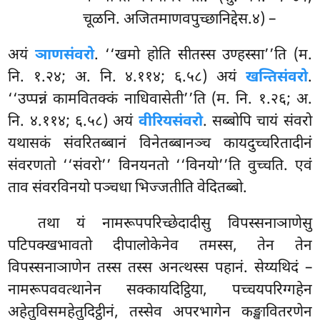
चूळनि. अजितमाणवपुच्छानिद्देस.४) –
अयं
ञाणसंवरो
. ‘‘खमो होति सीतस्स उण्हस्सा’’ति (म.
नि. १.२४; अ. नि. ४.११४; ६.५८) अयं
खन्तिसंवरो
.
‘‘उप्पन्नं कामवितक्कं नाधिवासेती’’ति (म. नि. १.२६; अ.
नि. ४.११४; ६.५८) अयं
वीरियसंवरो
. सब्बोपि चायं संवरो
यथासकं संवरितब्बानं विनेतब्बानञ्च कायदुच्चरितादीनं
संवरणतो ‘‘संवरो’’ विनयनतो ‘‘विनयो’’ति वुच्चति. एवं
ताव संवरविनयो पञ्चधा भिज्जतीति वेदितब्बो.
तथा यं नामरूपपरिच्छेदादीसु विपस्सनाञाणेसु
पटिपक्खभावतो दीपालोकेनेव तमस्स, तेन तेन
विपस्सनाञाणेन तस्स तस्स अनत्थस्स पहानं. सेय्यथिदं –
नामरूपववत्थानेन सक्कायदिट्ठिया, पच्चयपरिग्गहेन
अहेतुविसमहेतुदिट्ठीनं, तस्सेव अपरभागेन कङ्खावितरणेन