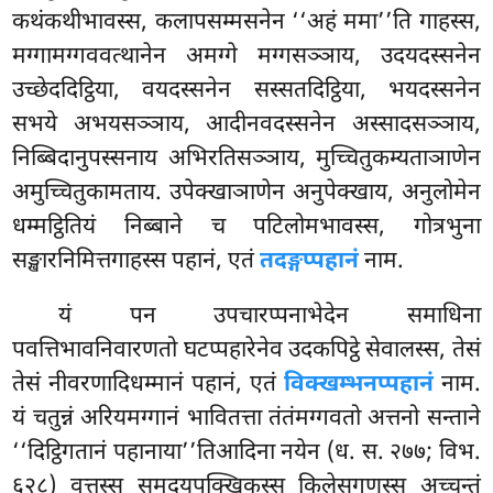
कथंकथीभावस्स, कलापसम्मसनेन ‘‘अहं ममा’’ति गाहस्स,
मग्गामग्गववत्थानेन अमग्गे मग्गसञ्ञाय, उदयदस्सनेन
उच्छेददिट्ठिया, वयदस्सनेन सस्सतदिट्ठिया, भयदस्सनेन
सभये अभयसञ्ञाय, आदीनवदस्सनेन अस्सादसञ्ञाय,
निब्बिदानुपस्सनाय अभिरतिसञ्ञाय
, मुच्चितुकम्यताञाणेन
अमुच्चितुकामताय. उपेक्खाञाणेन अनुपेक्खाय, अनुलोमेन
धम्मट्ठितियं निब्बाने च पटिलोमभावस्स, गोत्रभुना
सङ्खारनिमित्तगाहस्स पहानं, एतं
तदङ्गप्पहानं
नाम.
यं
पन उपचारप्पनाभेदेन समाधिना
पवत्तिभावनिवारणतो घटप्पहारेनेव उदकपिट्ठे सेवालस्स, तेसं
तेसं नीवरणादिधम्मानं पहानं, एतं
विक्खम्भनप्पहानं
नाम.
यं चतुन्नं अरियमग्गानं भावितत्ता तंतंमग्गवतो अत्तनो सन्ताने
‘‘दिट्ठिगतानं पहानाया’’तिआदिना नयेन (ध. स. २७७; विभ.
६२८) वुत्तस्स समुदयपक्खिकस्स किलेसगणस्स अच्चन्तं