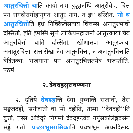
आतुरचित्तो चा
ति कायो नाम बुद्धानम्पि आतुरोयेव. चित्तं
पन रागदोसमोहानुगतं आतुरं नाम, तं इध दस्सितं.
नो च
आतुरचित्तो
ति इध निक्किलेसताय चित्तस्स अनातुरभावो
दस्सितो. इति इमस्मिं सुत्ते लोकियमहाजनो आतुरकायो चेव
आतुरचित्तो चाति दस्सितो, खीणासवा आतुरकाया
अनातुरचित्ता, सत्त सेखा नेव आतुरचित्ता, न अनातुरचित्ताति
वेदितब्बा. भजमाना पन अनातुरचित्ततंयेव भजन्तीति.
पठमं.
२. देवदहसुत्तवण्णना
. दुतिये
देवदह
न्ति देवा वुच्चन्ति राजानो, तेसं
२
मङ्गलदहो, सयंजातो वा सो दहोति, तस्मा ‘‘देवदहो’’ति
वुत्तो. तस्स अविदूरे निगमो देवदहन्त्वेव नपुंसकलिङ्गवसेन
सङ्खं गतो.
पच्छाभूमगमिका
ति पच्छाभूमं अपरदिसायं