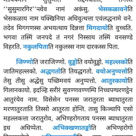
मापियमाने सुसुमारो सद्दमकासि, तेनस्स
‘‘सुसुमारगिर’’न्त्वेव नामं अकंसु.
भेसकळावने
ति
भेसकळाय नाम यक्खिनिया अधिवुत्थत्ता एवंलद्धनामे वने.
तदेव मिगगणस्स
अभयत्थाय दिन्नत्ता
मिगदायो
ति वुच्चति.
भगवा तस्मिं जनपदे तं नगरं निस्साय तस्मिं वनसण्डे
विहरति.
नकुलपिता
ति नकुलस्स नाम दारकस्स पिता.
जिण्णो
ति जराजिण्णो.
वुड्ढो
ति वयोवुड्ढो.
महल्लको
ति
जातिमहल्लको.
अद्धगतो
ति तियद्धगतो.
वयोअनुप्पत्तो
ति
तेसु तीसु अद्धेसु पच्छिमवयं अनुप्पत्तो.
आतुरकायो
ति
गिलानकायो. इदञ्हि सरीरं सुवण्णवण्णम्पि निच्चपग्घरणट्ठेन
आतुरंयेव नाम
. विसेसेन पनस्स जरातुरता ब्याधातुरता
मरणातुरताति तिस्सो आतुरता होन्ति. तासु किञ्चापि एसो
महल्लकत्ता जरातुरोव, अभिण्हरोगताय पनस्स ब्याधातुरता
इध अधिप्पेता.
अभिक्खणातङ्को
ति अभिण्हरोगो