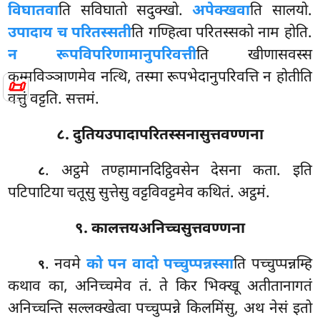
विघातवा
ति सविघातो सदुक्खो.
अपेक्खवा
ति सालयो.
उपादाय च परितस्सती
ति गण्हित्वा परितस्सको नाम होति.
न रूपविपरिणामानुपरिवत्ती
ति खीणासवस्स
कम्मविञ्ञाणमेव नत्थि, तस्मा रूपभेदानुपरिवत्ति न होतीति
📜
वत्तुं वट्टति. सत्तमं.
८. दुतियउपादापरितस्सनासुत्तवण्णना
. अट्ठमे तण्हामानदिट्ठिवसेन देसना कता. इति
८
पटिपाटिया चतूसु सुत्तेसु वट्टविवट्टमेव कथितं. अट्ठमं.
९. कालत्तयअनिच्चसुत्तवण्णना
. नवमे
को पन वादो पच्चुप्पन्नस्सा
ति पच्चुप्पन्नम्हि
९
कथाव का, अनिच्चमेव तं. ते किर भिक्खू अतीतानागतं
अनिच्चन्ति सल्लक्खेत्वा पच्चुप्पन्ने किलमिंसु, अथ नेसं इतो