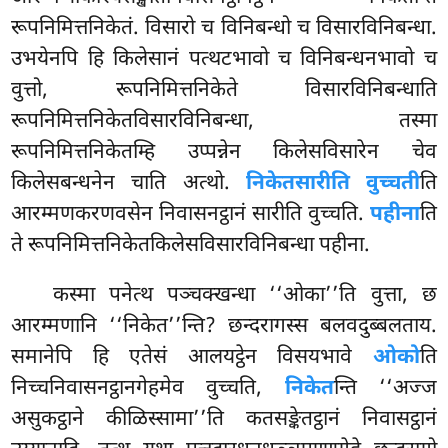
रूपनिमित्तनिकेतं. विसारो च विनिबन्धो च विसारविनिबन्धा.
उभयेनपि हि किलेसानं पत्थटभावो च विनिबन्धनभावो च
वुत्तो, रूपनिमित्तनिकेते विसारविनिबन्धाति
रूपनिमित्तनिकेतविसारविनिबन्धा, तस्मा
रूपनिमित्तनिकेतम्हि उप्पन्नेन
किलेसविसारेन चेव
किलेसबन्धनेन चाति अत्थो.
निकेतसारीति वुच्चती
ति
आरम्मणकरणवसेन निवासनट्ठानं सारीति वुच्चति.
पहीना
ति
ते रूपनिमित्तनिकेतकिलेसविसारविनिबन्धा पहीना.
कस्मा पनेत्थ पञ्चक्खन्धा ‘‘ओका’’ति वुत्ता, छ
आरम्मणानि ‘‘निकेत’’न्ति? छन्दरागस्स बलवदुब्बलताय.
समानेपि हि एतेसं आलयट्ठेन विसयभावे
ओको
ति
निच्चनिवासनट्ठानगेहमेव वुच्चति,
निकेत
न्ति
‘‘अज्ज
असुकट्ठाने कीळिस्सामा’’ति कतसङ्केतट्ठानं निवासट्ठानं