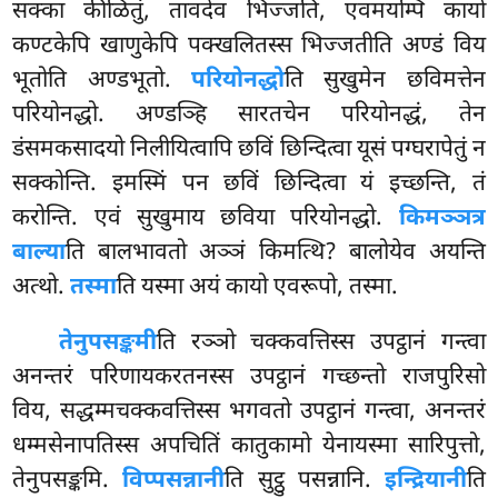
सक्का कीळितुं, तावदेव भिज्जति, एवमयम्पि कायो
कण्टकेपि खाणुकेपि पक्खलितस्स भिज्जतीति अण्डं विय
भूतोति अण्डभूतो.
परियोनद्धो
ति सुखुमेन छविमत्तेन
परियोनद्धो. अण्डञ्हि सारतचेन परियोनद्धं, तेन
डंसमकसादयो निलीयित्वापि छविं छिन्दित्वा यूसं पग्घरापेतुं न
सक्कोन्ति. इमस्मिं पन छविं छिन्दित्वा यं इच्छन्ति, तं
करोन्ति. एवं सुखुमाय छविया परियोनद्धो.
किमञ्ञत्र
बाल्या
ति बालभावतो अञ्ञं किमत्थि? बालोयेव अयन्ति
अत्थो.
तस्मा
ति यस्मा अयं कायो एवरूपो, तस्मा.
तेनुपसङ्कमी
ति रञ्ञो चक्कवत्तिस्स उपट्ठानं गन्त्वा
अनन्तरं परिणायकरतनस्स उपट्ठानं गच्छन्तो राजपुरिसो
विय, सद्धम्मचक्कवत्तिस्स भगवतो उपट्ठानं गन्त्वा, अनन्तरं
धम्मसेनापतिस्स
अपचितिं कातुकामो येनायस्मा सारिपुत्तो,
तेनुपसङ्कमि.
विप्पसन्नानी
ति सुट्ठु पसन्नानि.
इन्द्रियानी
ति