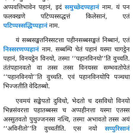
अप्पवत्तिभावेन पहानं, इदं
समुच्छेदप्पहानं
नाम. यं पन
फलक्खणे पटिप्पस्सद्धत्तं किलेसानं, एतं
पटिप्पस्सद्धिप्पहानं
नाम.
यं सब्बसङ्खतनिस्सटत्ता पहीनसब्बसङ्खतं निब्बानं, एतं
निस्सरणप्पहानं
नाम. सब्बम्पि चेतं पहानं यस्मा चागट्ठेन
पहानं, विनयट्ठेन विनयो, तस्मा ‘‘पहानविनयो’’ति वुच्चति.
तंतंपहानवतो वा तस्स तस्स विनयस्स सम्भवतोपेतं
‘‘पहानविनयो’’ति वुच्चति. एवं पहानविनयोपि पञ्चधा
भिज्जतीति वेदितब्बो.
एवमयं सङ्खेपतो दुविधो, भेदतो च दसविधो विनयो
भिन्नसंवरत्ता पहातब्बस्स च अप्पहीनत्ता यस्मा एतस्स
अस्सुतवतो पुथुज्जनस्स नत्थि, तस्मा अभावतो तस्स अयं
‘‘अविनीतो’’ति वुच्चतीति. एस नयो
सप्पुरिसानं