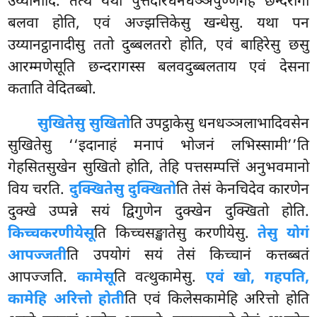
उय्यानादि. तत्थ यथा पुत्तदारधनधञ्ञपुण्णगेहे छन्दरागो
बलवा होति, एवं अज्झत्तिकेसु खन्धेसु. यथा पन
उय्यानट्ठानादीसु ततो दुब्बलतरो होति, एवं बाहिरेसु छसु
आरम्मणेसूति छन्दरागस्स बलवदुब्बलताय एवं देसना
कताति वेदितब्बो.
सुखितेसु सुखितो
ति उपट्ठाकेसु धनधञ्ञलाभादिवसेन
सुखितेसु ‘‘इदानाहं मनापं भोजनं लभिस्सामी’’ति
गेहसितसुखेन सुखितो होति, तेहि पत्तसम्पत्तिं अनुभवमानो
विय चरति.
दुक्खितेसु दुक्खितो
ति तेसं केनचिदेव कारणेन
दुक्खे उप्पन्ने सयं द्विगुणेन दुक्खेन दुक्खितो होति.
किच्चकरणीयेसू
ति किच्चसङ्खातेसु करणीयेसु.
तेसु योगं
आपज्जती
ति उपयोगं सयं तेसं किच्चानं कत्तब्बतं
आपज्जति.
कामेसू
ति वत्थुकामेसु.
एवं खो, गहपति,
कामेहि अरित्तो होती
ति एवं किलेसकामेहि अरित्तो होति