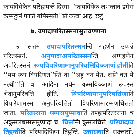
कायविवेकेन परिहायन्ते दिस्वा ‘‘कायविवेकं लभन्तानं इमेसं
कम्मट्ठानं फातिं गमिस्सती’’ति ञत्वा आह. छट्ठं.
७. उपादापरितस्सनासुत्तवण्णना
. सत्तमे
उपादापरितस्सन
न्ति गहणेन उप्पन्नं
७
परितस्सनं.
अनुपादाअपरितस्सन
न्ति अग्गहणेन
अपरितस्सनं.
रूपविपरिणामानुपरिवत्तिविञ्ञाणं होती
ति
‘‘मम रूपं विपरिणत’’न्ति वा ‘‘अहु वत मेतं, दानि वत मे
नत्थी’’ति वा आदिना नयेन कम्मविञ्ञाणं रूपस्स
भेदानुपरिवत्ति होति.
विपरिणामानुपरिवत्तिजा
ति
विपरिणामस्स अनुपरिवत्तितो विपरिणामारम्मणचित्ततो
जाता.
परितस्सना धम्मसमुप्पादा
ति तण्हापरितस्सना च
अकुसलधम्मसमुप्पादा च.
चित्त
न्ति कुसलचित्तं.
परियादाय
तिट्ठन्ती
ति परियादियित्वा तिट्ठन्ति.
उत्तासवा
ति सउत्तासो.