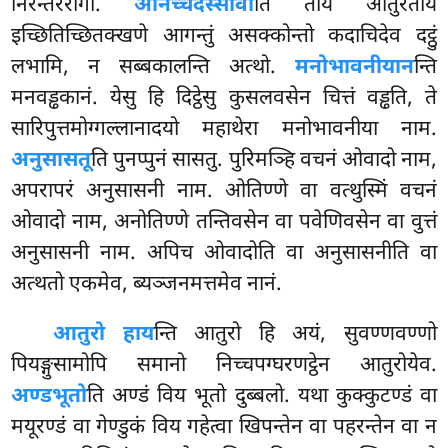
निरन्तररोगो.
अनिच्चदस्सावी
ति ताय आतुरताय
इच्छितिच्छितक्खणे आगन्तुं असक्कोन्तो कदाचिदेव दट्ठुं
लभामि, न सब्बकालन्ति अत्थो.
मनोभावनीयान
न्ति
मनवड्ढकानं
. येसु हि दिट्ठेसु कुसलवसेन चित्तं वड्ढति, ते
सारिपुत्तमोग्गल्लानादयो महाथेरा मनोभावनीया नाम.
अनुसासतू
ति पुनप्पुनं सासतु. पुरिमञ्हि वचनं ओवादो नाम,
अपरापरं अनुसासनी नाम. ओतिण्णे वा वत्थुस्मिं वचनं
ओवादो नाम, अनोतिण्णे तन्तिवसेन वा पवेणिवसेन वा वुत्तं
अनुसासनी नाम. अपिच ओवादोति वा अनुसासनीति वा
अत्थतो एकमेव, ब्यञ्जनमत्तमेव नानं.
आतुरो हाय
न्ति आतुरो हि अयं, सुवण्णवण्णो
पियङ्गुसामोपि समानो निच्चपग्घरणट्ठेन आतुरोयेव.
अण्डभूतो
ति अण्डं विय भूतो दुब्बलो. यथा कुक्कुटण्डं वा
मयूरण्डं वा गेण्डुकं विय गहेत्वा खिपन्तेन वा पहरन्तेन वा न