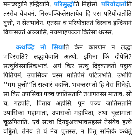
मनच्छट्ठानि इन्द्रियानि.
परिसुद्धो
ति निद्दोसो.
परियोदातो
ति
तस्सेव वेवचनं. निरुपक्किलेसतायेव हि एस परियोदातोति
वुत्तो, न सेतभावेन. एतस्स च परियोदाततं दिस्वाव
इन्द्रियानं
विप्पसन्नतं अञ्ञासि. नयग्गाहपञ्ञा किरेसा थेरस्स.
कथञ्हि नो सिया
ति केन कारणेन न लद्धा
भविस्सति? लद्धायेवाति अत्थो. इमिना किं दीपेति?
सत्थुविस्सासिकभावं. अयं किर सत्थु दिट्ठकालतो पट्ठाय
पितिपेमं, उपासिका चस्स मातिपेमं पटिलभति. उभोपि
‘‘मम पुत्तो’’ति सत्थारं वदन्ति. भवन्तरगतो हि नेसं सिनेहो.
सा किर उपासिका पञ्च जातिसतानि तथागतस्स माताव, सो
च, गहपति, पिताव अहोसि. पुन पञ्च जातिसतानि
उपासिका महामाता, उपासको महापिता, तथा चूळामाता
चूळपिताति. एवं सत्था दियड्ढअत्तभावसहस्सं तेसंयेव हत्थे
वड्ढितो. तेनेव ते यं नेव पुत्तस्स, न पितु सन्तिके कथेतुं