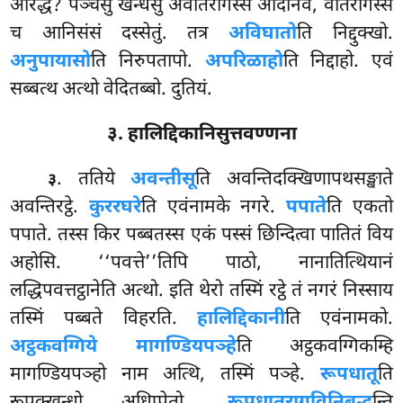
आरद्धं? पञ्चसु खन्धेसु अवीतरागस्स आदीनवं
, वीतरागस्स
च आनिसंसं दस्सेतुं. तत्र
अविघातो
ति निद्दुक्खो.
अनुपायासो
ति निरुपतापो.
अपरिळाहो
ति निद्दाहो. एवं
सब्बत्थ अत्थो वेदितब्बो. दुतियं.
३. हालिद्दिकानिसुत्तवण्णना
. ततिये
अवन्तीसू
ति अवन्तिदक्खिणापथसङ्खाते
३
अवन्तिरट्ठे.
कुररघरे
ति एवंनामके नगरे.
पपाते
ति एकतो
पपाते. तस्स किर पब्बतस्स एकं पस्सं छिन्दित्वा पातितं विय
अहोसि. ‘‘पवत्ते’’तिपि पाठो, नानातित्थियानं
लद्धिपवत्तट्ठानेति अत्थो. इति थेरो तस्मिं रट्ठे तं नगरं निस्साय
तस्मिं पब्बते विहरति.
हालिद्दिकानी
ति एवंनामको.
अट्ठकवग्गिये मागण्डियपञ्हे
ति अट्ठकवग्गिकम्हि
मागण्डियपञ्हो नाम अत्थि, तस्मिं पञ्हे.
रूपधातू
ति
रूपक्खन्धो अधिप्पेतो.
रूपधातुरागविनिबद्ध
न्ति