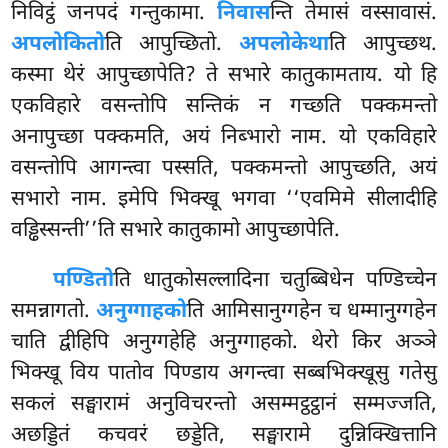
निविट्ठं जनपदं गन्तुकामा.
निवास
न्ति तेमासं वस्सावासं.
अपलोकितो
ति आपुच्छितो.
अपलोकेथा
ति आपुच्छथ.
कस्मा थेरं आपुच्छापेति? ते सभारे कातुकामताय. यो हि
एकविहारे वसन्तोपि सन्तिकं न गच्छति पक्कमन्तो
अनापुच्छा पक्कमति, अयं निब्भारो नाम. यो एकविहारे
वसन्तोपि आगन्त्वा पस्सति, पक्कमन्तो आपुच्छति, अयं
सभारो नाम. इमेपि भिक्खू भगवा ‘‘एवमिमे सीलादीहि
वड्ढिस्सन्ती’’ति सभारे कातुकामो आपुच्छापेति.
पण्डितो
ति धातुकोसल्लादिना चतुब्बिधेन पण्डिच्चेन
समन्नागतो.
अनुग्गाहको
ति आमिसानुग्गहेन च धम्मानुग्गहेन
चाति द्वीहिपि अनुग्गहेहि अनुग्गाहको. थेरो किर अञ्ञे
भिक्खू विय पातोव पिण्डाय अगन्त्वा सब्बभिक्खूसु गतेसु
सकलं सङ्घारामं अनुविचरन्तो असम्मट्ठट्ठानं सम्मज्जति,
अछड्डितं कचवरं छड्डेति, सङ्घारामे दुन्निक्खित्तानि