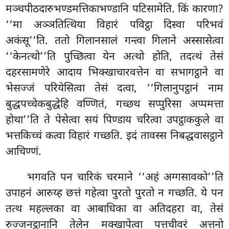
मञ्चपीठदारुभण्डमत्तिकाभण्डानि पटिसामेति. किं कारणा?
‘‘मा अञ्ञतित्थिया विहारं पविट्ठा दिस्वा परिभवं
अकंसू’’ति. ततो गिलानसालं गन्त्वा गिलाने अस्सासेत्वा
‘‘केनत्थो’’ति पुच्छित्वा येन अत्थो होति, तदत्थं
तेसं
दहरसामणेरे आदाय भिक्खाचारवत्तेन वा सभागट्ठाने वा
भेसज्जं परियेसित्वा तेसं दत्वा, ‘‘गिलानुपट्ठानं नाम
बुद्धपच्चेकबुद्धेहि वण्णितं, गच्छथ सप्पुरिसा अप्पमत्ता
होथा’’ति ते पेसेत्वा सयं पिण्डाय चरित्वा उपट्ठाककुले वा
भत्तकिच्चं कत्वा विहारं गच्छति. इदं तावस्स निबद्धवासट्ठाने
आचिण्णं.
भगवति
पन चारिकं चरमाने ‘‘अहं अग्गसावको’’ति
उपाहनं आरुय्ह छत्तं गहेत्वा पुरतो पुरतो न गच्छति. ये पन
तत्थ महल्लका वा आबाधिका वा अतिदहरा वा, तेसं
रुज्जनट्ठानानि तेलेन मक्खापेत्वा पत्तचीवरं अत्तनो