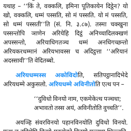
यथाह – ‘‘किं ते, वक्कलि, इमिना पूतिकायेन दिट्ठेन? यो
खो, वक्कलि, धम्मं पस्सति, सो मं पस्सति. यो मं पस्सति,
सो धम्मं पस्सती’’ति (सं. नि. ३.८७). तस्मा चक्खुना
पस्सन्तोपि ञाणेन अरियेहि दिट्ठं अनिच्चादिलक्खणं
अपस्सन्तो, अरियाधिगतञ्च धम्मं अनधिगच्छन्तो
अरियकरधम्मानं अरियभावस्स च अदिट्ठत्ता ‘‘अरियानं
अदस्सावी’’ति वेदितब्बो.
अरियधम्मस्स अकोविदो
ति, सतिपट्ठानादिभेदे
अरियधम्मे अकुसलो.
अरियधम्मे अविनीतो
ति एत्थ पन –
‘‘दुविधो विनयो नाम, एकमेकेत्थ पञ्चधा;
अभावतो तस्स अयं, अविनीतोति वुच्चति’’.
अयञ्हि
संवरविनयो पहानविनयोति दुविधो विनयो.