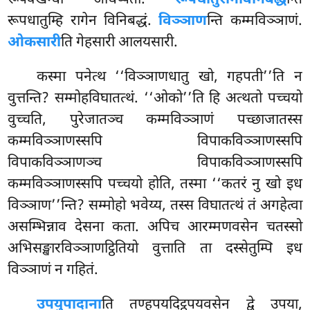
रूपधातुम्हि रागेन विनिबद्धं
.
विञ्ञाण
न्ति कम्मविञ्ञाणं.
ओकसारी
ति गेहसारी आलयसारी.
कस्मा
पनेत्थ ‘‘विञ्ञाणधातु खो, गहपती’’ति न
वुत्तन्ति? सम्मोहविघातत्थं. ‘‘ओको’’ति हि अत्थतो पच्चयो
वुच्चति, पुरेजातञ्च कम्मविञ्ञाणं पच्छाजातस्स
कम्मविञ्ञाणस्सपि विपाकविञ्ञाणस्सपि
विपाकविञ्ञाणञ्च विपाकविञ्ञाणस्सपि
कम्मविञ्ञाणस्सपि पच्चयो होति, तस्मा ‘‘कतरं नु खो इध
विञ्ञाण’’न्ति? सम्मोहो भवेय्य, तस्स विघातत्थं तं अगहेत्वा
असम्भिन्नाव देसना कता. अपिच आरम्मणवसेन चतस्सो
अभिसङ्खारविञ्ञाणट्ठितियो वुत्ताति ता दस्सेतुम्पि इध
विञ्ञाणं न गहितं.
उपयुपादाना
ति तण्हूपयदिट्ठूपयवसेन द्वे उपया,