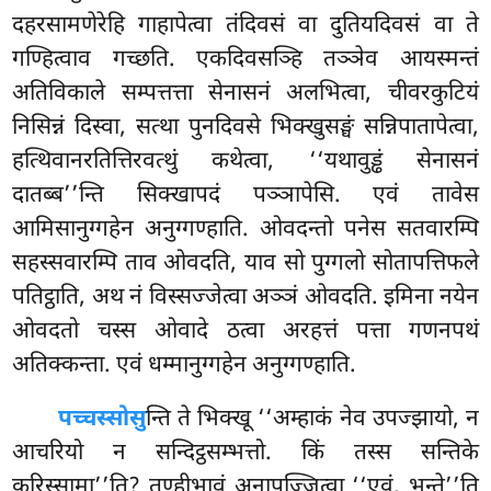
दहरसामणेरेहि गाहापेत्वा तंदिवसं वा दुतियदिवसं वा ते
गण्हित्वाव गच्छति. एकदिवसञ्हि तञ्ञेव आयस्मन्तं
अतिविकाले सम्पत्तत्ता सेनासनं अलभित्वा, चीवरकुटियं
निसिन्नं दिस्वा, सत्था पुनदिवसे भिक्खुसङ्घं सन्निपातापेत्वा,
हत्थिवानरतित्तिरवत्थुं कथेत्वा, ‘‘यथावुड्ढं सेनासनं
दातब्ब’’न्ति सिक्खापदं
पञ्ञापेसि. एवं तावेस
आमिसानुग्गहेन अनुग्गण्हाति. ओवदन्तो पनेस सतवारम्पि
सहस्सवारम्पि ताव ओवदति, याव सो पुग्गलो सोतापत्तिफले
पतिट्ठाति, अथ नं विस्सज्जेत्वा अञ्ञं ओवदति. इमिना नयेन
ओवदतो चस्स ओवादे ठत्वा अरहत्तं पत्ता गणनपथं
अतिक्कन्ता. एवं धम्मानुग्गहेन अनुग्गण्हाति.
पच्चस्सोसु
न्ति ते भिक्खू ‘‘अम्हाकं नेव उपज्झायो, न
आचरियो न सन्दिट्ठसम्भत्तो. किं तस्स सन्तिके
करिस्सामा’’ति? तुण्हीभावं अनापज्जित्वा ‘‘एवं, भन्ते’’ति