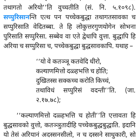
तथागतो अरियो’’ति वुच्चतीति (सं. नि. ५.१०९८).
सप्पुरिसान
न्ति एत्थ पन पच्चेकबुद्धा तथागतसावका च
सप्पुरिसाति वेदितब्बा. ते हि लोकुत्तरगुणयोगेन सोभना
पुरिसाति
सप्पुरिसा. सब्बेव वा एते द्वेधापि वुत्ता. बुद्धापि हि
अरिया च सप्पुरिसा च, पच्चेकबुद्धा बुद्धसावकापि. यथाह –
‘‘यो
वे कतञ्ञू कतवेदि धीरो,
कल्याणमित्तो दळ्हभत्ति च होति;
दुखितस्स सक्कच्च करोति किच्चं,
तथाविधं सप्पुरिसं वदन्ती’’ति. (जा.
२.१७.७८);
‘‘कल्याणमित्तो दळ्हभत्ति च होती’’ति एत्तावता हि
बुद्धसावको वुत्तो, कतञ्ञुतादीहि पच्चेकबुद्धबुद्धाति. इदानि
यो तेसं अरियानं अदस्सनसीलो, न च दस्सने साधुकारी, सो