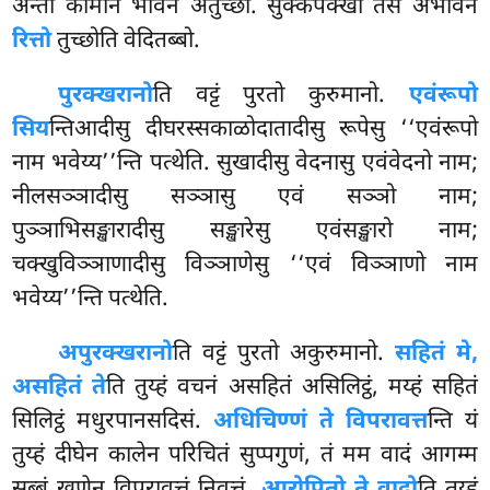
अन्तो कामानं भावेन अतुच्छो. सुक्कपक्खो तेसं अभावेन
रित्तो
तुच्छोति वेदितब्बो.
पुरक्खरानो
ति वट्टं पुरतो कुरुमानो.
एवंरूपो
सिय
न्तिआदीसु दीघरस्सकाळोदातादीसु रूपेसु ‘‘एवंरूपो
नाम भवेय्य’’न्ति पत्थेति. सुखादीसु वेदनासु एवंवेदनो नाम;
नीलसञ्ञादीसु सञ्ञासु एवं सञ्ञो नाम;
पुञ्ञाभिसङ्खारादीसु सङ्खारेसु एवंसङ्खारो नाम;
चक्खुविञ्ञाणादीसु
विञ्ञाणेसु ‘‘एवं विञ्ञाणो नाम
भवेय्य’’न्ति पत्थेति.
अपुरक्खरानो
ति
वट्टं पुरतो अकुरुमानो.
सहितं मे,
असहितं ते
ति तुय्हं वचनं असहितं असिलिट्ठं, मय्हं सहितं
सिलिट्ठं मधुरपानसदिसं.
अधिचिण्णं ते विपरावत्त
न्ति यं
तुय्हं दीघेन कालेन परिचितं सुप्पगुणं, तं मम वादं आगम्म