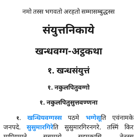
नमो तस्स भगवतो अरहतो सम्मासम्बुद्धस्स
संयुत्तनिकाये
खन्धवग्ग-अट्ठकथा
१. खन्धसंयुत्तं
१. नकुलपितुवग्गो
१. नकुलपितुसुत्तवण्णना
.
खन्धियवग्गस्स
पठमे
भग्गेसू
ति एवंनामके
१
जनपदे.
सुसुमारगिरे
ति सुसुमारगिरनगरे. तस्मिं किर