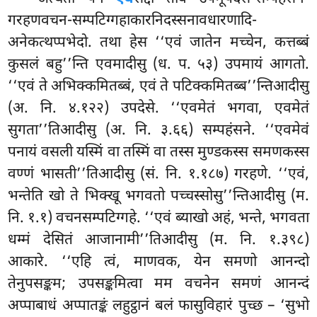
गरहणवचन-सम्पटिग्गहाकारनिदस्सनावधारणादि-
अनेकत्थप्पभेदो. तथा हेस ‘‘एवं जातेन मच्चेन, कत्तब्बं
कुसलं बहु’’न्ति एवमादीसु (ध. प. ५३) उपमायं आगतो.
‘‘एवं ते अभिक्कमितब्बं, एवं ते पटिक्कमितब्ब’’न्तिआदीसु
(अ. नि. ४.१२२) उपदेसे. ‘‘एवमेतं भगवा, एवमेतं
सुगता’’तिआदीसु
(अ. नि. ३.६६) सम्पहंसने. ‘‘एवमेवं
पनायं वसली यस्मिं वा तस्मिं वा तस्स मुण्डकस्स समणकस्स
वण्णं भासती’’तिआदीसु (सं. नि. १.१८७) गरहणे. ‘‘एवं,
भन्तेति खो ते भिक्खू भगवतो पच्चस्सोसु’’न्तिआदीसु (म.
नि. १.१) वचनसम्पटिग्गहे. ‘‘एवं ब्याखो अहं, भन्ते, भगवता
धम्मं देसितं आजानामी’’तिआदीसु (म. नि. १.३९८)
आकारे. ‘‘एहि त्वं, माणवक, येन समणो आनन्दो
तेनुपसङ्कम; उपसङ्कमित्वा मम
वचनेन समणं आनन्दं
अप्पाबाधं अप्पातङ्कं लहुट्ठानं बलं फासुविहारं पुच्छ – ‘सुभो