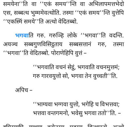
समयेना’’ति वा ‘‘एकं समय’’न्ति वा अभिलापमत्तभेदो
एस, सब्बत्थ भुम्ममेवत्थोति. तस्मा ‘‘एकं
समय’’न्ति वुत्तेपि
‘‘एकस्मिं समये’’ति अत्थो वेदितब्बो.
भगवा
ति गरु. गरुञ्हि लोके ‘‘भगवा’’ति वदन्ति.
अयञ्च सब्बगुणविसिट्ठताय सब्बसत्तानं गरु, तस्मा
‘‘भगवा’’ति वेदितब्बो. पोराणेहिपि वुत्तं –
‘‘भगवाति
वचनं सेट्ठं, भगवाति वचनमुत्तमं;
गरु गारवयुत्तो सो, भगवा तेन वुच्चती’’ति.
अपिच
–
‘‘भाग्यवा भग्गवा युत्तो, भगेहि च विभत्तवा;
भत्तवा वन्तगमनो, भवेसु भगवा ततो’’ति. –