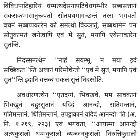
विविधपाटिहारियं धम्मत्थदेसनापटिवेधगम्भीरं सब्बसत्तानं
सकसकभासानुरूपतो सोतपथमागच्छन्तं तस्स भगवतो
वचनं सब्बप्पकारेन को समत्थो विञ्ञातुं, सब्बथामेन पन
सोतुकामतं जनेत्वापि एवं मे सुतं, मयापि एकेनाकारेन
सुतन्ति.
निदस्सनत्थेन ‘‘नाहं सयम्भू, न मया इदं
सच्छिकत’’न्ति अत्तानं परिमोचेन्तो ‘‘एवं मे सुतं, मयापि एवं
सुत’’न्ति इदानि वत्तब्बं सकलं सुत्तं निदस्सेति.
अवधारणत्थेन ‘‘एतदग्गं, भिक्खवे, मम सावकानं
भिक्खूनं बहुस्सुतानं यदिदं आनन्दो, सतिमन्तानं,
गतिमन्तानं, धितिमन्तानं, उपट्ठाकानं यदिदं आनन्दो’’ति (अ.
नि. १.२१९, २२३) एवं भगवता
, ‘‘आयस्मा आनन्दो
अत्थकुसलो धम्मकुसलो ब्यञ्जनकुसलो निरुत्तिकुसलो