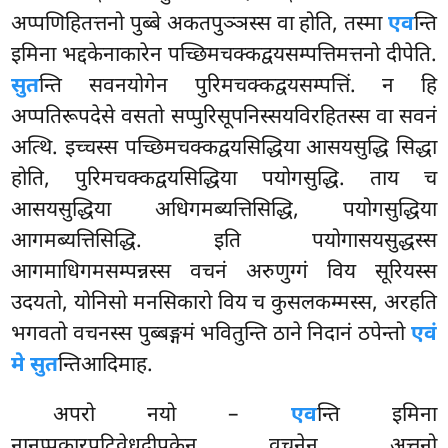
अप्पणिहितत्तनो पुब्बे अकतपुञ्ञस्स वा होति, तस्मा
एव
न्ति
इमिना भद्दकेनाकारेन पच्छिमचक्कद्वयसम्पत्तिमत्तनो दीपेति.
सुत
न्ति सवनयोगेन पुरिमचक्कद्वयसम्पत्तिं. न हि
अप्पतिरूपदेसे वसतो सप्पुरिसूपनिस्सयविरहितस्स वा सवनं
अत्थि. इच्चस्स पच्छिमचक्कद्वयसिद्धिया आसयसुद्धि सिद्धा
होति, पुरिमचक्कद्वयसिद्धिया पयोगसुद्धि. ताय च
आसयसुद्धिया अधिगमब्यत्तिसिद्धि, पयोगसुद्धिया
आगमब्यत्तिसिद्धि. इति पयोगासयसुद्धस्स
आगमाधिगमसम्पन्नस्स वचनं अरुणुग्गं विय सूरियस्स
उदयतो, योनिसो मनसिकारो विय च कुसलकम्मस्स, अरहति
भगवतो वचनस्स पुब्बङ्गमं भवितुन्ति ठाने निदानं ठपेन्तो
एवं
मे सुत
न्तिआदिमाह.
अपरो नयो –
एव
न्ति इमिना
नानप्पकारपटिवेधदीपकेन वचनेन अत्तनो