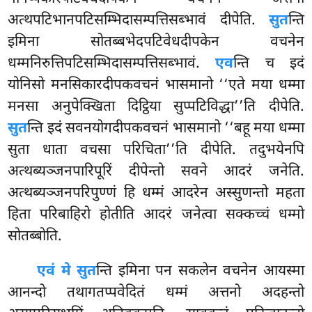
अत्थपटिभानपटिसम्भिदासम्पत्तिसब्भावं दीपेति.
सुत
न्ति
इमिना सोतब्बभेदपटिवेधदीपकेन वचनेन
धम्मनिरुत्तिपटिसम्भिदासम्पत्तिसब्भावं.
एव
न्ति च इदं
योनिसो मनसिकारदीपकवचनं भासमानो ‘‘एते मया धम्मा
मनसा अनुपेक्खिता दिट्ठिया सुप्पटिविद्धा’’ति दीपेति.
सुत
न्ति इदं सवनयोगदीपकवचनं भासमानो ‘‘बहू मया धम्मा
सुता धाता वचसा परिचिता’’ति दीपेति. तदुभयेनपि
अत्थब्यञ्जनपारिपूरिं दीपेन्तो सवने आदरं जनेति.
अत्थब्यञ्जनपरिपुण्णं हि धम्मं आदरेन अस्सुणन्तो महता
हिता परिबाहिरो होतीति आदरं जनेत्वा सक्कच्चं धम्मो
सोतब्बोति.
एवं मे सुत
न्ति इमिना पन सकलेन वचनेन आयस्मा
आनन्दो तथागतप्पवेदितं धम्मं अत्तनो अदहन्तो