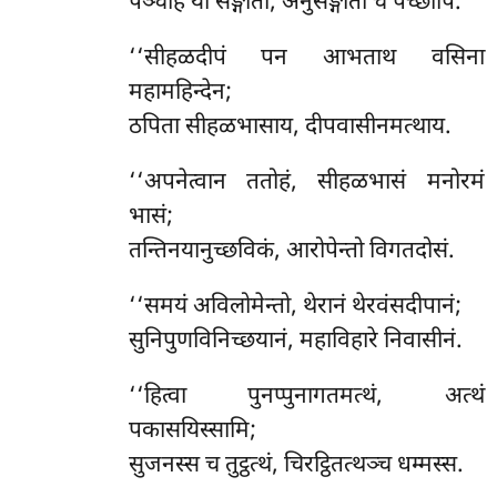
पञ्चहि या सङ्गीता, अनुसङ्गीता च पच्छापि.
‘‘सीहळदीपं पन आभताथ वसिना
महामहिन्देन;
ठपिता सीहळभासाय, दीपवासीनमत्थाय.
‘‘अपनेत्वान
ततोहं, सीहळभासं मनोरमं
भासं;
तन्तिनयानुच्छविकं, आरोपेन्तो विगतदोसं.
‘‘समयं अविलोमेन्तो, थेरानं थेरवंसदीपानं;
सुनिपुणविनिच्छयानं, महाविहारे निवासीनं.
‘‘हित्वा पुनप्पुनागतमत्थं, अत्थं
पकासयिस्सामि;
सुजनस्स च तुट्ठत्थं, चिरट्ठितत्थञ्च धम्मस्स.