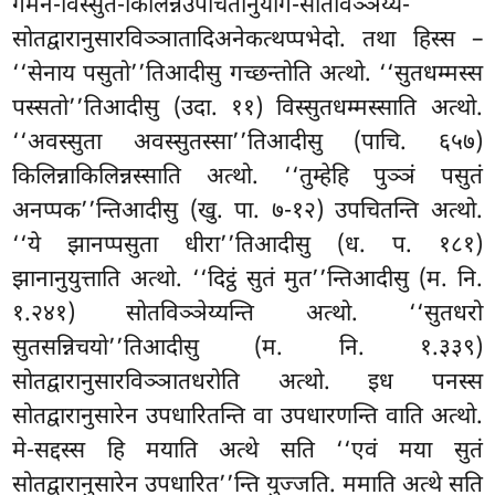
गमन-विस्सुत-किलिन्नउपचितानुयोग-सोतविञ्ञेय्य-
सोतद्वारानुसारविञ्ञातादिअनेकत्थप्पभेदो. तथा हिस्स –
‘‘सेनाय पसुतो’’तिआदीसु गच्छन्तोति अत्थो. ‘‘सुतधम्मस्स
पस्सतो’’तिआदीसु (उदा. ११) विस्सुतधम्मस्साति अत्थो.
‘‘अवस्सुता अवस्सुतस्सा’’तिआदीसु (पाचि. ६५७)
किलिन्नाकिलिन्नस्साति अत्थो. ‘‘तुम्हेहि पुञ्ञं पसुतं
अनप्पक’’न्तिआदीसु (खु. पा. ७-१२) उपचितन्ति अत्थो.
‘‘ये
झानप्पसुता धीरा’’तिआदीसु (ध. प. १८१)
झानानुयुत्ताति अत्थो. ‘‘दिट्ठं सुतं मुत’’न्तिआदीसु (म. नि.
१.२४१) सोतविञ्ञेय्यन्ति अत्थो. ‘‘सुतधरो
सुतसन्निचयो’’तिआदीसु (म. नि. १.३३९)
सोतद्वारानुसारविञ्ञातधरोति अत्थो. इध पनस्स
सोतद्वारानुसारेन उपधारितन्ति वा उपधारणन्ति वाति अत्थो.
मे-सद्दस्स हि मयाति अत्थे सति ‘‘एवं मया सुतं
सोतद्वारानुसारेन उपधारित’’न्ति युज्जति. ममाति अत्थे सति