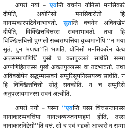
अपरो नयो –
एव
न्ति वचनेन योनिसो मनसिकारं
दीपेति, अयोनिसो मनसिकरोतो हि
नानप्पकारपटिवेधाभावतो.
सुत
न्ति वचनेन अविक्खेपं
दीपेति, विक्खित्तचित्तस्स सवनाभावतो. तथा हि
विक्खित्तचित्तो पुग्गलो सब्बसम्पत्तिया वुच्चमानोपि ‘‘न मया
सुतं
, पुन भणथा’’ति भणति. योनिसो मनसिकारेन चेत्थ
अत्तसम्मापणिधिं पुब्बे च कतपुञ्ञतं
साधेति सम्मा
अप्पणिहितत्तस्स पुब्बे अकतपुञ्ञस्स वा तदभावतो. तथा
अविक्खेपेन सद्धम्मस्सवनं सप्पुरिसूपनिस्सयञ्च
साधेति. न
हि विक्खित्तचित्तो सोतुं सक्कोति, न च सप्पुरिसे
अनुपस्सयमानस्स सवनं अत्थीति.
अपरो नयो – यस्मा
‘‘एव
न्ति यस्स चित्तसन्तानस्स
नानाकारप्पवत्तिया नानत्थब्यञ्जनग्गहणं होति, तस्स
नानाकारनिद्देसो’’ति वुत्तं. सो च एवं भद्दको आकारो न सम्मा