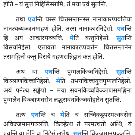
होति – यं सुत्तं निद्दिसिस्सामि, तं मया एवं सुतन्ति.
तथा
एव
न्ति यस्स चित्तसन्तानस्स नानाकारप्पवत्तिया
नानत्थब्यञ्जनग्गहणं होति, तस्स नानाकारनिद्देसो.
एव
न्ति
हि अयं आकारपञ्ञत्ति.
मे
ति कत्तुनिद्देसो.
सुत
न्ति
विसयनिद्देसो. एत्तावता नानाकारप्पवत्तेन चित्तसन्तानेन
तंसमङ्गिनो कत्तु विसये गहणसन्निट्ठानं कतं होति.
अथ वा
एव
न्ति पुग्गलकिच्चनिद्देसो.
सुत
न्ति
विञ्ञाणकिच्चनिद्देसो.
मे
ति उभयकिच्चयुत्तपुग्गलनिद्देसो.
अयं पनेत्थ सङ्खेपो – मया सवनकिच्चविञ्ञाणसमङ्गिना
पुग्गलेन विञ्ञाणवसेन लद्धसवनकिच्चवोहारेन सुतन्ति.
तत्थ
एव
न्ति च
मे
ति च सच्चिकट्ठपरमत्थवसेन
अविज्जमानपञ्ञत्ति. किञ्हेत्थ तं परमत्थतो अत्थि, यं
एवन्ति वा मेति वा निद्देसं लभेथ.
सुत
न्ति विज्जमानपञ्ञत्ति.