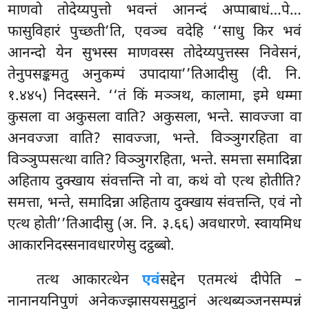
माणवो तोदेय्यपुत्तो भवन्तं आनन्दं
अप्पाबाधं…पे…
फासुविहारं पुच्छती’ति, एवञ्च वदेहि ‘‘साधु किर भवं
आनन्दो येन सुभस्स माणवस्स तोदेय्यपुत्तस्स निवेसनं,
तेनुपसङ्कमतु अनुकम्पं उपादाया’’तिआदीसु (दी. नि.
१.४४५) निदस्सने. ‘‘तं किं मञ्ञथ, कालामा, इमे धम्मा
कुसला वा अकुसला वाति? अकुसला, भन्ते. सावज्जा वा
अनवज्जा वाति? सावज्जा, भन्ते. विञ्ञुगरहिता वा
विञ्ञुप्पसत्था वाति? विञ्ञुगरहिता, भन्ते. समत्ता समादिन्ना
अहिताय दुक्खाय संवत्तन्ति नो वा, कथं वो एत्थ होतीति?
समत्ता, भन्ते, समादिन्ना अहिताय दुक्खाय संवत्तन्ति, एवं नो
एत्थ होती’’तिआदीसु (अ. नि. ३.६६) अवधारणे. स्वायमिध
आकारनिदस्सनावधारणेसु दट्ठब्बो.
तत्थ आकारत्थेन
एवं
सद्देन एतमत्थं दीपेति –
नानानयनिपुणं अनेकज्झासयसमुट्ठानं अत्थब्यञ्जनसम्पन्नं