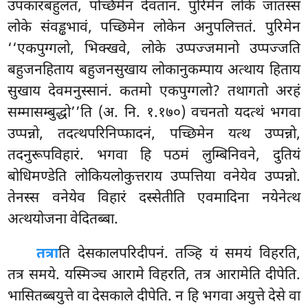
उपकारबहुलतं, पच्छिमेन देवतानं. पुरिमेन लोके जातस्स
लोके संवड्ढभावं, पच्छिमेन लोकेन अनुपलित्ततं. पुरिमेन
‘‘एकपुग्गलो, भिक्खवे, लोके उप्पज्जमानो उप्पज्जति
बहुजनहिताय बहुजनसुखाय लोकानुकम्पाय अत्थाय हिताय
सुखाय देवमनुस्सानं. कतमो एकपुग्गलो? तथागतो अरहं
सम्मासम्बुद्धो’’ति (अ. नि. १.१७०) वचनतो यदत्थं भगवा
उप्पन्नो, तदत्थपरिनिप्फादनं, पच्छिमेन यत्थ उप्पन्नो,
तदनुरूपविहारं. भगवा हि पठमं लुम्बिनिवने, दुतियं
बोधिमण्डेति लोकियलोकुत्तराय उप्पत्तिया वनेयेव उप्पन्नो.
तेनस्स वनेयेव विहारं दस्सेतीति एवमादिना नयेनेत्थ
अत्थयोजना वेदितब्बा.
तत्रा
ति
देसकालपरिदीपनं. तञ्हि यं समयं विहरति,
तत्र समये. यस्मिञ्च आरामे विहरति, तत्र आरामेति दीपेति.
भासितब्बयुत्ते
वा देसकाले दीपेति. न हि भगवा अयुत्ते देसे वा