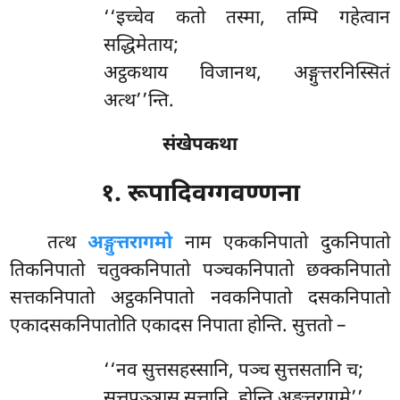
‘‘इच्चेव
कतो तस्मा, तम्पि गहेत्वान
सद्धिमेताय;
अट्ठकथाय विजानथ, अङ्गुत्तरनिस्सितं
अत्थ’’न्ति.
संखेपकथा
१. रूपादिवग्गवण्णना
तत्थ
अङ्गुत्तरागमो
नाम एककनिपातो दुकनिपातो
तिकनिपातो चतुक्कनिपातो पञ्चकनिपातो छक्कनिपातो
सत्तकनिपातो अट्ठकनिपातो नवकनिपातो दसकनिपातो
एकादसकनिपातोति एकादस निपाता होन्ति. सुत्ततो –
‘‘नव सुत्तसहस्सानि, पञ्च सुत्तसतानि च;
सत्तपञ्ञास सुत्तानि, होन्ति अङ्गुत्तरागमे’’.