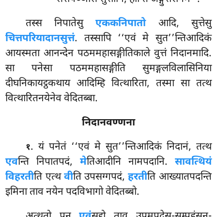
तस्स निपातेसु
एककनिपातो
आदि, सुत्तेसु
चित्तपरियादानसुत्तं
. तस्सापि ‘‘एवं मे सुत’’न्तिआदिकं
आयस्मता आनन्देन पठममहासङ्गीतिकाले वुत्तं निदानमादि.
सा पनेसा पठममहासङ्गीति सुमङ्गलविलासिनिया
दीघनिकायट्ठकथाय आदिम्हि वित्थारिता, तस्मा सा तत्थ
वित्थारितनयेनेव वेदितब्बा.
निदानवण्णना
. यं
पनेतं ‘‘एवं मे सुत’’न्तिआदिकं निदानं, तत्थ
१
एव
न्ति निपातपदं,
मे
तिआदीनि नामपदानि.
सावत्थियं
विहरती
ति एत्थ
वी
ति उपसग्गपदं,
हरती
ति आख्यातपदन्ति
इमिना ताव नयेन पदविभागो वेदितब्बो.
अत्थतो पन
एवं
सद्दो ताव उपमूपदेस-सम्पहंसन-