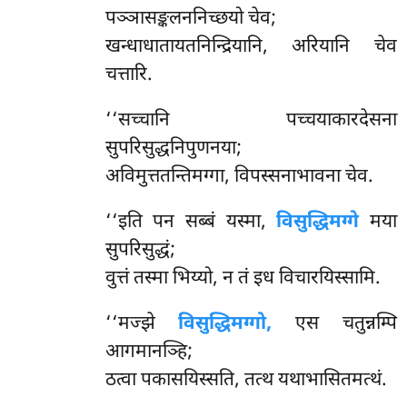
पञ्ञासङ्कलननिच्छयो चेव;
खन्धाधातायतनिन्द्रियानि, अरियानि चेव
चत्तारि.
‘‘सच्चानि पच्चयाकारदेसना
सुपरिसुद्धनिपुणनया;
अविमुत्ततन्तिमग्गा, विपस्सनाभावना चेव.
‘‘इति पन सब्बं यस्मा,
विसुद्धिमग्गे
मया
सुपरिसुद्धं;
वुत्तं तस्मा भिय्यो, न तं इध विचारयिस्सामि.
‘‘मज्झे
विसुद्धिमग्गो,
एस चतुन्नम्पि
आगमानञ्हि;
ठत्वा पकासयिस्सति, तत्थ यथाभासितमत्थं.