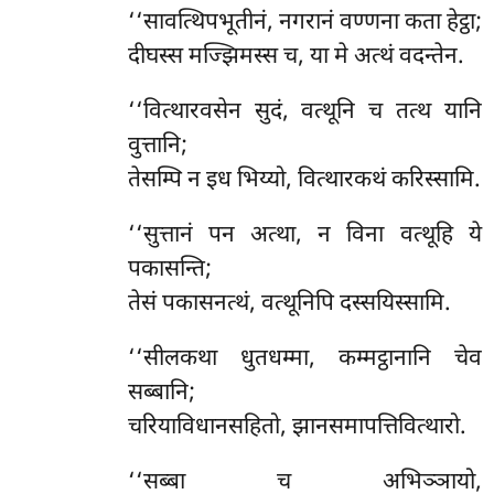
‘‘सावत्थिपभूतीनं, नगरानं वण्णना कता हेट्ठा;
दीघस्स मज्झिमस्स च, या मे अत्थं वदन्तेन.
‘‘वित्थारवसेन सुदं, वत्थूनि च तत्थ यानि
वुत्तानि;
तेसम्पि न इध भिय्यो, वित्थारकथं करिस्सामि.
‘‘सुत्तानं
पन अत्था, न विना वत्थूहि ये
पकासन्ति;
तेसं पकासनत्थं, वत्थूनिपि दस्सयिस्सामि.
‘‘सीलकथा धुतधम्मा, कम्मट्ठानानि चेव
सब्बानि;
चरियाविधानसहितो, झानसमापत्तिवित्थारो.
‘‘सब्बा च अभिञ्ञायो,