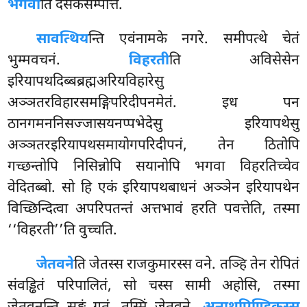
भगवा
ति देसकसम्पत्तिं.
सावत्थिय
न्ति
एवंनामके नगरे. समीपत्थे चेतं
भुम्मवचनं.
विहरती
ति अविसेसेन
इरियापथदिब्बब्रह्मअरियविहारेसु
अञ्ञतरविहारसमङ्गिपरिदीपनमेतं. इध पन
ठानगमननिसज्जासयनप्पभेदेसु इरियापथेसु
अञ्ञतरइरियापथसमायोगपरिदीपनं, तेन ठितोपि
गच्छन्तोपि निसिन्नोपि सयानोपि भगवा विहरतिच्चेव
वेदितब्बो. सो हि एकं इरियापथबाधनं अञ्ञेन इरियापथेन
विच्छिन्दित्वा अपरिपतन्तं अत्तभावं हरति पवत्तेति, तस्मा
‘‘विहरती’’ति वुच्चति.
जेतवने
ति जेतस्स राजकुमारस्स वने. तञ्हि तेन रोपितं
संवड्ढितं परिपालितं, सो चस्स
सामी अहोसि, तस्मा