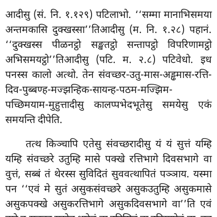
आदीसु (सं. नि. १.१२९) पटिलाभो. ‘‘सम्मा मानाभिसमया
अन्तमकासि दुक्खस्सा’’तिआदीसु (म. नि. १.२८) पहानं.
‘‘दुक्खस्स
पीळनट्ठो सङ्खतट्ठो सन्तापट्ठो विपरिणामट्ठो
अभिसमयट्ठो’’तिआदीसु (पटि. म. २.८) पटिवेधो. इध
पनस्स कालो अत्थो. तेन संवच्छर-उतु-मास-अड्ढमास-रत्ति-
दिव-पुब्बण्ह-मज्झन्हिक-सायन्ह-पठम-मज्झिम-
पच्छिमयाम-मुहुत्तादीसु कालप्पभेदभूतेसु समयेसु एकं
समयन्ति दीपेति.
तत्थ किञ्चापि एतेसु संवच्छरादीसु यं यं सुत्तं यम्हि
यम्हि संवच्छरे उतुम्हि मासे पक्खे रत्तिभागे दिवसभागे वा
वुत्तं, सब्बं तं थेरस्स सुविदितं सुववत्थापितं पञ्ञाय. यस्मा
पन ‘‘एवं मे सुतं असुकसंवच्छरे असुकउतुम्हि असुकमासे
असुकपक्खे असुकरत्तिभागे असुकदिवसभागे वा’’ति एवं