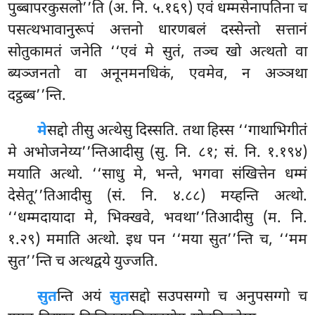
पुब्बापरकुसलो’’ति (अ. नि. ५.१६९) एवं धम्मसेनापतिना च
पसत्थभावानुरूपं अत्तनो धारणबलं दस्सेन्तो सत्तानं
सोतुकामतं जनेति ‘‘एवं
मे सुतं, तञ्च खो अत्थतो वा
ब्यञ्जनतो वा अनूनमनधिकं, एवमेव, न अञ्ञथा
दट्ठब्ब’’न्ति.
मे
सद्दो
तीसु अत्थेसु दिस्सति. तथा हिस्स ‘‘गाथाभिगीतं
मे अभोजनेय्य’’न्तिआदीसु (सु. नि. ८१; सं. नि. १.१९४)
मयाति अत्थो. ‘‘साधु मे, भन्ते, भगवा संखित्तेन धम्मं
देसेतू’’तिआदीसु (सं. नि. ४.८८) मय्हन्ति अत्थो.
‘‘धम्मदायादा मे, भिक्खवे, भवथा’’तिआदीसु (म. नि.
१.२९) ममाति अत्थो. इध पन ‘‘मया सुत’’न्ति च, ‘‘मम
सुत’’न्ति च अत्थद्वये युज्जति.
सुत
न्ति अयं
सुत
सद्दो सउपसग्गो च अनुपसग्गो च