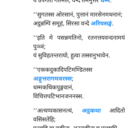
यं उपगतो गतमलं, वन्दे तमनुत्तरं
धम्मं
.
‘‘सुगतस्स ओरसानं, पुत्तानं मारसेनमथनानं;
अट्ठन्नम्पि समूहं, सिरसा वन्दे
अरियसङ्घं
.
‘‘इति
मे पसन्नमतिनो, रतनत्तयवन्दनामयं
पुञ्ञं;
यं सुविहतन्तरायो, हुत्वा तस्सानुभावेन.
‘‘एककदुकादिपटिमण्डितस्स
अङ्गुत्तरागमवरस्स
;
धम्मकथिकपुङ्गवानं,
विचित्तपटिभानजननस्स.
‘‘अत्थप्पकासनत्थं,
अट्ठकथा
आदितो
वसिसतेहि;