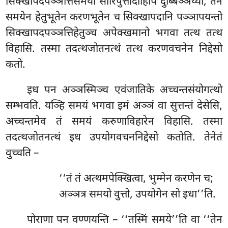
सिक्खापदपञ्ञत्तिसमयो सारिपुत्तादीहिपि दुब्बिञ्ञेय्यो, तेन
समयेन हेतुभूतेन करणभूतेन च सिक्खापदानि पञ्ञापयन्तो
सिक्खापदपञ्ञत्तिहेतुञ्च अपेक्खमानो भगवा तत्थ तत्थ
विहासि. तस्मा तदत्थजोतनत्थं तत्थ करणवचनेन निद्देसो
कतो.
इध पन अञ्ञस्मिञ्च एवंजातिके अच्चन्तसंयोगत्थो
सम्भवति. यञ्हि समयं भगवा इमं अञ्ञं वा सुत्तन्तं देसेसि,
अच्चन्तमेव तं समयं करुणाविहारेन विहासि. तस्मा
तदत्थजोतनत्थं इध उपयोगवचननिद्देसो कतोति. तेनेतं
वुच्चति –
‘‘तं तं अत्थमपेक्खित्वा, भुम्मेन करणेन च;
अञ्ञत्र समयो वुत्तो, उपयोगेन सो इधा’’ति.
पोराणा पन वण्णयन्ति – ‘‘तस्मिं समये’’ति वा ‘‘तेन