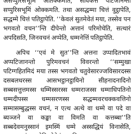
असप्पुरिसभूमिं अतिक्कमति, सावकत्तं पटिजानन्तो
सप्पुरिसभूमिं ओक्कमति. तथा असद्धम्मा चित्तं वुट्ठापेति,
सद्धम्मे चित्तं पतिट्ठापेति. ‘‘केवलं सुतमेवेतं मया
, तस्सेव पन
भगवतो वचन’’न्ति दीपेन्तो अत्तानं परिमोचेति
, सत्थारं
अपदिसति, जिनवचनं अप्पेति, धम्मनेत्तिं पतिट्ठापेति.
अपिच ‘‘एवं मे सुत’’न्ति अत्तना उप्पादितभावं
अप्पटिजानन्तो पुरिमवचनं विवरन्तो ‘‘सम्मुखा
पटिग्गहितमिदं मया तस्स भगवतो चतुवेसारज्जविसारदस्स
दसबलधरस्स आसभट्ठानट्ठायिनो सीहनादनादिनो
सब्बसत्तुत्तमस्स धम्मिस्सरस्स धम्मराजस्स धम्माधिपतिनो
धम्मदीपस्स धम्मसरणस्स सद्धम्मवरचक्कवत्तिनो
सम्मासम्बुद्धस्स वचनं, न एत्थ अत्थे वा धम्मे वा पदे वा
ब्यञ्जने वा कङ्खा वा विमति वा कत्तब्बा’’ति
सब्बदेवमनुस्सानं इमस्मिं धम्मे अस्सद्धियं विनासेति,