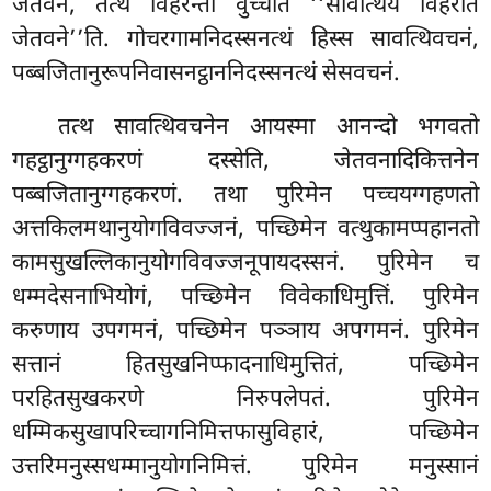
जेतवनं, तत्थ विहरन्तो वुच्चति ‘‘सावत्थियं विहरति
जेतवने’’ति. गोचरगामनिदस्सनत्थं हिस्स सावत्थिवचनं,
पब्बजितानुरूपनिवासनट्ठाननिदस्सनत्थं सेसवचनं.
तत्थ
सावत्थिवचनेन आयस्मा आनन्दो भगवतो
गहट्ठानुग्गहकरणं दस्सेति, जेतवनादिकित्तनेन
पब्बजितानुग्गहकरणं. तथा पुरिमेन पच्चयग्गहणतो
अत्तकिलमथानुयोगविवज्जनं, पच्छिमेन वत्थुकामप्पहानतो
कामसुखल्लिकानुयोगविवज्जनूपायदस्सनं. पुरिमेन च
धम्मदेसनाभियोगं, पच्छिमेन विवेकाधिमुत्तिं. पुरिमेन
करुणाय उपगमनं, पच्छिमेन पञ्ञाय अपगमनं. पुरिमेन
सत्तानं हितसुखनिप्फादनाधिमुत्तितं, पच्छिमेन
परहितसुखकरणे निरुपलेपतं. पुरिमेन
धम्मिकसुखापरिच्चागनिमित्तफासुविहारं, पच्छिमेन
उत्तरिमनुस्सधम्मानुयोगनिमित्तं. पुरिमेन मनुस्सानं