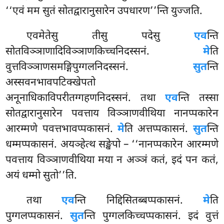
‘‘एवं मम सुतं सोतद्वारानुसारेन उपधारण’’न्ति युज्जति.
एवमेतेसु तीसु पदेसु
एव
न्ति
सोतविञ्ञाणादिविञ्ञाणकिच्चनिदस्सनं.
मे
ति
वुत्तविञ्ञाणसमङ्गिपुग्गलनिदस्सनं.
सुत
न्ति
अस्सवनभावपटिक्खेपतो
अनूनाधिकाविपरीतग्गहणनिदस्सनं. तथा
एव
न्ति तस्सा
सोतद्वारानुसारेन पवत्ताय विञ्ञाणवीथिया नानप्पकारेन
आरम्मणे पवत्तभावप्पकासनं.
मे
ति अत्तप्पकासनं.
सुत
न्ति
धम्मप्पकासनं. अयञ्हेत्थ सङ्खेपो – ‘‘नानप्पकारेन आरम्मणे
पवत्ताय विञ्ञाणवीथिया मया न अञ्ञं कतं, इदं पन कतं,
अयं धम्मो सुतो’’ति.
तथा
एव
न्ति निद्दिसितब्बप्पकासनं.
मे
ति
पुग्गलप्पकासनं.
सुत
न्ति पुग्गलकिच्चप्पकासनं. इदं वुत्तं