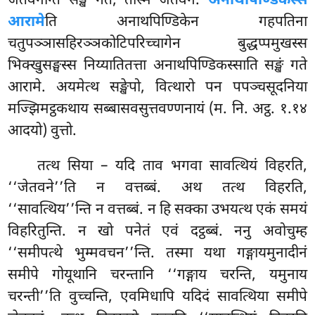
जेतवनन्ति सङ्खं गतं, तस्मिं जेतवने.
अनाथपिण्डिकस्स
आरामे
ति अनाथपिण्डिकेन गहपतिना
चतुपञ्ञासहिरञ्ञकोटिपरिच्चागेन बुद्धप्पमुखस्स
भिक्खुसङ्घस्स निय्यातितत्ता अनाथपिण्डिकस्साति सङ्खं गते
आरामे
. अयमेत्थ सङ्खेपो, वित्थारो पन पपञ्चसूदनिया
मज्झिमट्ठकथाय सब्बासवसुत्तवण्णनायं (म. नि. अट्ठ. १.१४
आदयो) वुत्तो.
तत्थ सिया – यदि ताव भगवा सावत्थियं विहरति,
‘‘जेतवने’’ति न वत्तब्बं. अथ तत्थ विहरति,
‘‘सावत्थिय’’न्ति न वत्तब्बं. न हि सक्का उभयत्थ एकं समयं
विहरितुन्ति. न खो पनेतं एवं दट्ठब्बं. ननु अवोचुम्ह
‘‘समीपत्थे भुम्मवचन’’न्ति. तस्मा यथा गङ्गायमुनादीनं
समीपे गोयूथानि चरन्तानि ‘‘गङ्गाय चरन्ति, यमुनाय
चरन्ती’’ति वुच्चन्ति, एवमिधापि यदिदं सावत्थिया समीपे