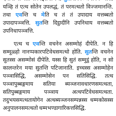
यञ्हि तं एत्थ सोतेन उपलद्धं, तं परमत्थतो विज्जमानन्ति.
तथा
एव
न्ति च
मे
ति च तं तं उपादाय वत्तब्बतो
उपादापञ्ञत्ति.
सुत
न्ति दिट्ठादीनि उपनिधाय वत्तब्बतो
उपनिधापञ्ञत्ति.
एत्थ च
एव
न्ति वचनेन असम्मोहं दीपेति. न हि
सम्मूळ्हो नानप्पकारपटिवेधसमत्थो होति.
सुत
न्ति वचनेन
सुतस्स असम्मोसं दीपेति. यस्स हि सुतं सम्मुट्ठं होति, न सो
कालन्तरेन मया सुतन्ति पटिजानाति. इच्चस्स असम्मोहेन
पञ्ञासिद्धि, असम्मोसेन पन सतिसिद्धि. तत्थ
पञ्ञापुब्बङ्गमाय सतिया ब्यञ्जनावधारणसमत्थता,
सतिपुब्बङ्गमाय पञ्ञाय अत्थपटिवेधसमत्थता.
तदुभयसमत्थतायोगेन अत्थब्यञ्जनसम्पन्नस्स धम्मकोसस्स
अनुपालनसमत्थतो धम्मभण्डागारिकत्तसिद्धि.