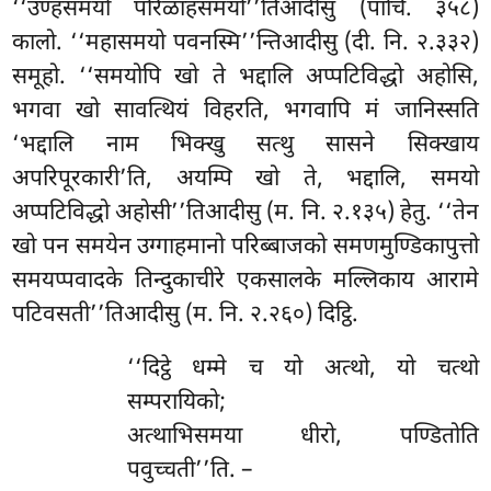
‘‘उण्हसमयो परिळाहसमयो’’तिआदीसु (पाचि. ३५८)
कालो. ‘‘महासमयो पवनस्मि’’न्तिआदीसु (दी. नि. २.३३२)
समूहो. ‘‘समयोपि खो ते भद्दालि अप्पटिविद्धो अहोसि,
भगवा खो सावत्थियं विहरति, भगवापि मं जानिस्सति
‘भद्दालि नाम भिक्खु सत्थु सासने सिक्खाय
अपरिपूरकारी’ति, अयम्पि खो ते, भद्दालि, समयो
अप्पटिविद्धो अहोसी’’तिआदीसु (म. नि. २.१३५) हेतु. ‘‘तेन
खो पन समयेन उग्गाहमानो परिब्बाजको
समणमुण्डिकापुत्तो
समयप्पवादके तिन्दुकाचीरे एकसालके मल्लिकाय आरामे
पटिवसती’’तिआदीसु (म. नि. २.२६०) दिट्ठि.
‘‘दिट्ठे
धम्मे च यो अत्थो, यो चत्थो
सम्परायिको;
अत्थाभिसमया धीरो, पण्डितोति
पवुच्चती’’ति. –