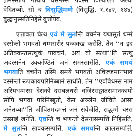
इमिस्सापि गाथाय वसेनस्स पदस्स वित्थारतो अत्थो
वेदितब्बो. सो च
विसुद्धिमग्गे
(विसुद्धि. १.१४२, १४४)
बुद्धानुस्सतिनिद्देसे वुत्तोयेव.
एत्तावता चेत्थ
एवं मे सुत
न्ति वचनेन यथासुतं धम्मं
दस्सेन्तो भगवतो धम्मसरीरं पच्चक्खं करोति. तेन ‘‘न इदं
अतिक्कन्तसत्थुकं पावचनं, अयं वो सत्था’’ति सत्थु
अदस्सनेन उक्कण्ठितं जनं समस्सासेति.
एकं समयं
भगवा
ति वचनेन तस्मिं समये भगवतो अविज्जमानभावं
दस्सेन्तो रूपकायपरिनिब्बानं साधेति. तेन ‘‘एवंविधस्स नाम
अरियधम्मस्स देसको दसबलधरो वजिरसङ्घातसमानकायो
सोपि भगवा परिनिब्बुतो, केन अञ्ञेन जीविते आसा
जनेतब्बा’’ति जीवितमदमत्तं जनं संवेजेति, सद्धम्मे चस्स
उस्साहं जनेति.
एव
न्ति च भणन्तो देसनासम्पत्तिं निद्दिसति.
मे सुत
न्ति सावकसम्पत्तिं.
एकं समय
न्ति कालसम्पत्तिं.