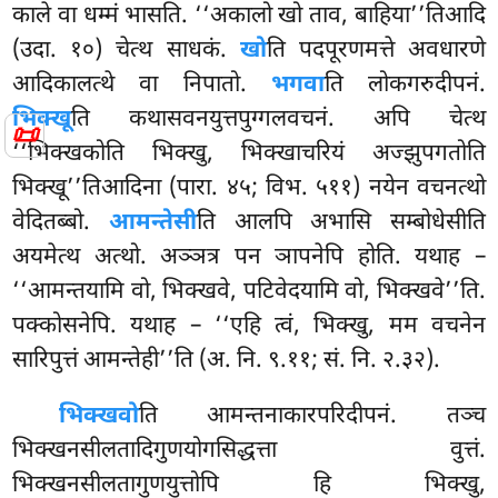
काले वा धम्मं भासति. ‘‘अकालो खो ताव, बाहिया’’तिआदि
(उदा. १०) चेत्थ साधकं.
खो
ति
पदपूरणमत्ते अवधारणे
आदिकालत्थे वा निपातो.
भगवा
ति लोकगरुदीपनं.
भिक्खू
ति कथासवनयुत्तपुग्गलवचनं. अपि चेत्थ
📜
‘‘भिक्खकोति भिक्खु, भिक्खाचरियं अज्झुपगतोति
भिक्खू’’तिआदिना (पारा. ४५; विभ. ५११) नयेन वचनत्थो
वेदितब्बो.
आमन्तेसी
ति आलपि अभासि सम्बोधेसीति
अयमेत्थ अत्थो. अञ्ञत्र पन ञापनेपि होति. यथाह –
‘‘आमन्तयामि वो, भिक्खवे, पटिवेदयामि वो, भिक्खवे’’ति.
पक्कोसनेपि. यथाह – ‘‘एहि त्वं, भिक्खु, मम वचनेन
सारिपुत्तं आमन्तेही’’ति (अ. नि. ९.११; सं. नि. २.३२).
भिक्खवो
ति आमन्तनाकारपरिदीपनं. तञ्च
भिक्खनसीलतादिगुणयोगसिद्धत्ता वुत्तं.
भिक्खनसीलतागुणयुत्तोपि हि भिक्खु,