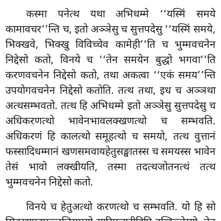
कस्मा
पनेत्थ यथा अभिधम्मे ‘‘यस्मिं समये
कामावचर’’न्ति च, इतो अञ्ञेसु च सुत्तपदेसु
‘‘यस्मिं समये,
भिक्खवे, भिक्खु विविच्चेव कामेही’’ति च भुम्मवचनेन
निद्देसो कतो, विनये च ‘‘तेन समयेन बुद्धो
भगवा’’ति
करणवचनेन निद्देसो कतो, तथा अकत्वा ‘‘एकं समय’’न्ति
उपयोगवचनेन निद्देसो कतोति. तत्थ तथा, इध च अञ्ञथा
अत्थसम्भवतो. तत्थ हि अभिधम्मे इतो अञ्ञेसु सुत्तपदेसु च
अधिकरणत्थो भावेनभावलक्खणत्थो च सम्भवति.
अधिकरणं हि कालत्थो समूहत्थो च समयो, तत्थ वुत्तानं
फस्सादिधम्मानं खणसमवायहेतुसङ्खातस्स च समयस्स भावेन
तेसं भावो लक्खीयति, तस्मा तदत्थजोतनत्थं तत्थ
भुम्मवचनेन निद्देसो कतो.
विनये च हेतुअत्थो करणत्थो च सम्भवति. यो हि सो