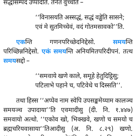
सद्धासम्पदं उप्पादेति. तेनेतं वुच्चति –
‘‘विनासयति अस्सद्धं, सद्धं वड्ढेति सासने;
एवं मे सुतमिच्चेवं, वदं गोतमसावको’’ति.
एक
न्ति
गणनपरिच्छेदनिद्देसो.
समय
न्ति
परिच्छिन्ननिद्देसो.
एकं समय
न्ति अनियमितपरिदीपनं. तत्थ
समय
सद्दो –
‘‘समवाये खणे काले, समूहे हेतुदिट्ठिसु;
पटिलाभे पहाने च, पटिवेधे च दिस्सति’’.
तथा हिस्स ‘‘अप्पेव नाम स्वेपि उपसङ्कमेय्याम कालञ्च
समयञ्च उपादाया’’ति एवमादीसु (दी. नि. १.४४७)
समवायो अत्थो. ‘‘एकोव खो, भिक्खवे, खणो च समयो च
ब्रह्मचरियवासाया’’तिआदीसु (अ. नि. ८.२९) खणो.