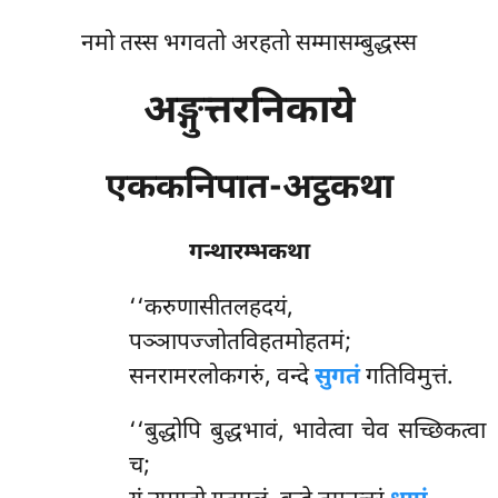
नमो तस्स भगवतो अरहतो सम्मासम्बुद्धस्स
अङ्गुत्तरनिकाये
एककनिपात-अट्ठकथा
गन्थारम्भकथा
‘‘करुणासीतलहदयं
,
पञ्ञापज्जोतविहतमोहतमं;
सनरामरलोकगरुं, वन्दे
सुगतं
गतिविमुत्तं.
‘‘बुद्धोपि बुद्धभावं, भावेत्वा चेव सच्छिकत्वा
च;