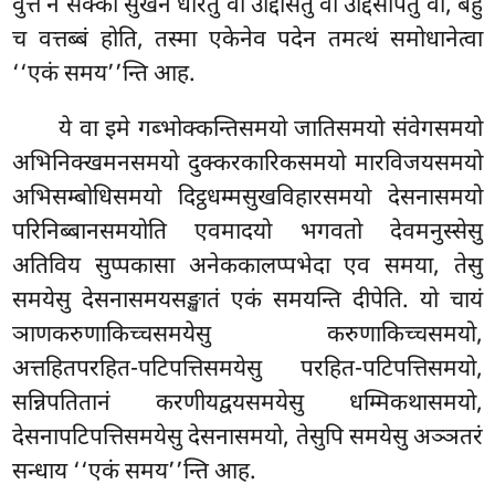
वुत्ते न सक्का सुखेन धारेतुं वा उद्दिसितुं वा उद्दिसापेतुं वा, बहु
च वत्तब्बं होति, तस्मा एकेनेव पदेन तमत्थं समोधानेत्वा
‘‘एकं समय’’न्ति आह.
ये वा इमे गब्भोक्कन्तिसमयो जातिसमयो संवेगसमयो
अभिनिक्खमनसमयो दुक्करकारिकसमयो मारविजयसमयो
अभिसम्बोधिसमयो दिट्ठधम्मसुखविहारसमयो देसनासमयो
परिनिब्बानसमयोति एवमादयो भगवतो देवमनुस्सेसु
अतिविय सुप्पकासा अनेककालप्पभेदा एव समया, तेसु
समयेसु देसनासमयसङ्खातं एकं समयन्ति दीपेति. यो चायं
ञाणकरुणाकिच्चसमयेसु करुणाकिच्चसमयो,
अत्तहितपरहित-पटिपत्तिसमयेसु परहित-पटिपत्तिसमयो,
सन्निपतितानं करणीयद्वयसमयेसु धम्मिकथासमयो,
देसनापटिपत्तिसमयेसु देसनासमयो, तेसुपि समयेसु अञ्ञतरं
सन्धाय ‘‘एकं समय’’न्ति आह.