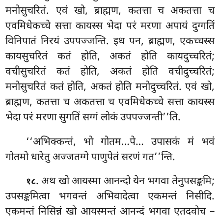
मनोसुचरितं. एवं खो, ब्राह्मण, कतत्ता च अकतत्ता च
एवमिधेकच्चे सत्ता कायस्स भेदा परं मरणा अपायं दुग्गतिं
विनिपातं निरयं उपपज्जन्ति. इध पन, ब्राह्मण, एकच्चस्स
कायसुचरितं कतं होति, अकतं होति कायदुच्चरितं;
वचीसुचरितं कतं
होति, अकतं होति वचीदुच्चरितं;
मनोसुचरितं कतं होति, अकतं होति मनोदुच्चरितं. एवं खो,
ब्राह्मण, कतत्ता च अकतत्ता च एवमिधेकच्चे सत्ता कायस्स
भेदा परं मरणा सुगतिं सग्गं लोकं उपपज्जन्ती’’ति.
‘‘अभिक्कन्तं
, भो गोतम…पे… उपासकं मं भवं
गोतमो धारेतु अज्जतग्गे पाणुपेतं सरणं गत’’न्ति.
. अथ खो आयस्मा आनन्दो येन भगवा तेनुपसङ्कमि;
१८
उपसङ्कमित्वा भगवन्तं अभिवादेत्वा एकमन्तं निसीदि.
एकमन्तं निसिन्नं खो आयस्मन्तं आनन्दं भगवा एतदवोच
–