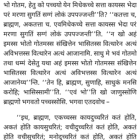
भो गोतम, हेतु को पच्चयो येन मिधेकच्चे सत्ता कायस्स भेदा
परं मरणा सुगतिं सग्गं लोकं उपपज्जन्ती’’ति? ‘‘कतत्ता च,
ब्राह्मण, अकतत्ता च. एवमिधेकच्चे सत्ता कायस्स भेदा परं
मरणा सुगतिं सग्गं लोकं उपपज्जन्ती’’ति. ‘‘न खो अहं
इमस्स भोतो गोतमस्स संखित्तेन भासितस्स वित्थारेन अत्थं
अविभत्तस्स वित्थारेन अत्थं आजानामि. साधु मे भवं गोतमो
तथा धम्मं देसेतु यथा अहं इमस्स भोतो गोतमस्स संखित्तेन
भासितस्स वित्थारेन अत्थं अविभत्तस्स वित्थारेन अत्थं
आजानेय्य’’न्ति. ‘‘तेन हि, ब्राह्मण, सुणाहि, साधुकं मनसि
करोहि; भासिस्सामी’’ति. ‘‘एवं
भो’’ति खो जाणुस्सोणि
ब्राह्मणो भगवतो पच्चस्सोसि. भगवा एतदवोच –
‘‘इध, ब्राह्मण, एकच्चस्स कायदुच्चरितं कतं होति,
अकतं होति कायसुचरितं; वचीदुच्चरितं कतं होति, अकतं
होति वचीसुचरितं; मनोदुच्चरितं कतं होति, अकतं होति