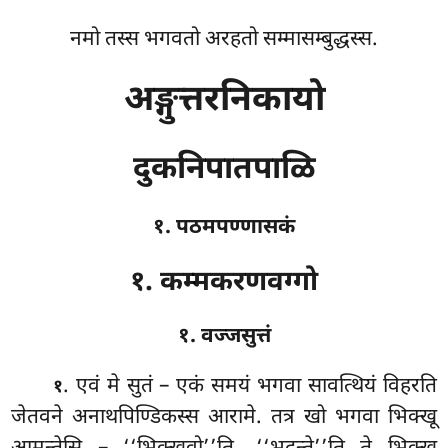
नमो तस्स भगवतो अरहतो सम्मासम्बुद्धस्स.
अङ्गुत्तरनिकायो
दुकनिपातपाळि
१. पठमपण्णासकं
१. कम्मकरणवग्गो
१. वज्जसुत्तं
. एवं
मे सुतं – एकं समयं भगवा सावत्थियं विहरति
१
जेतवने अनाथपिण्डिकस्स आरामे. तत्र खो भगवा भिक्खू