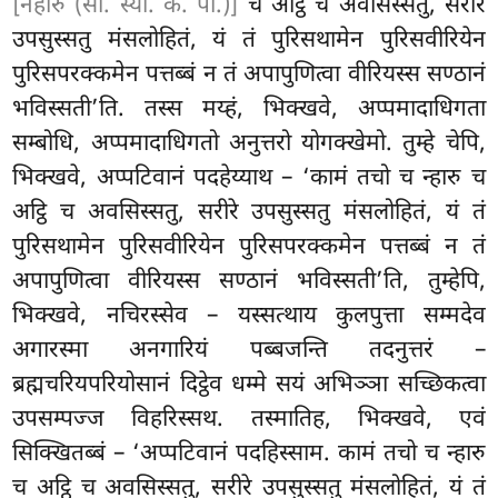
[नहारु (सी. स्या. कं. पी.)]
च अट्ठि च अवसिस्सतु, सरीरे
उपसुस्सतु मंसलोहितं, यं तं पुरिसथामेन पुरिसवीरियेन
पुरिसपरक्कमेन पत्तब्बं न तं अपापुणित्वा वीरियस्स सण्ठानं
भविस्सती’ति. तस्स मय्हं, भिक्खवे, अप्पमादाधिगता
सम्बोधि, अप्पमादाधिगतो अनुत्तरो योगक्खेमो. तुम्हे चेपि,
भिक्खवे, अप्पटिवानं पदहेय्याथ – ‘कामं तचो च न्हारु च
अट्ठि च अवसिस्सतु, सरीरे उपसुस्सतु मंसलोहितं, यं तं
पुरिसथामेन पुरिसवीरियेन
पुरिसपरक्कमेन पत्तब्बं न तं
अपापुणित्वा वीरियस्स सण्ठानं
भविस्सती’ति, तुम्हेपि,
भिक्खवे, नचिरस्सेव – यस्सत्थाय कुलपुत्ता सम्मदेव
अगारस्मा अनगारियं पब्बजन्ति तदनुत्तरं –
ब्रह्मचरियपरियोसानं दिट्ठेव धम्मे सयं अभिञ्ञा सच्छिकत्वा
उपसम्पज्ज विहरिस्सथ. तस्मातिह, भिक्खवे, एवं
सिक्खितब्बं – ‘अप्पटिवानं पदहिस्साम. कामं तचो च न्हारु
च अट्ठि च अवसिस्सतु, सरीरे उपसुस्सतु मंसलोहितं, यं तं