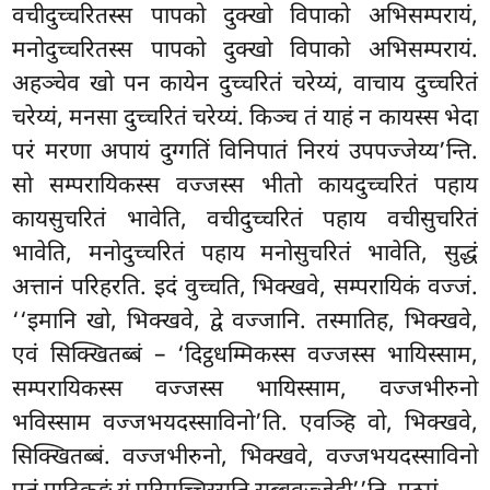
वचीदुच्चरितस्स पापको दुक्खो विपाको अभिसम्परायं,
मनोदुच्चरितस्स पापको दुक्खो विपाको अभिसम्परायं.
अहञ्चेव खो पन कायेन दुच्चरितं चरेय्यं, वाचाय दुच्चरितं
चरेय्यं
, मनसा दुच्चरितं चरेय्यं. किञ्च तं याहं न कायस्स भेदा
परं मरणा अपायं दुग्गतिं विनिपातं निरयं उपपज्जेय्य’न्ति.
सो
सम्परायिकस्स वज्जस्स भीतो कायदुच्चरितं पहाय
कायसुचरितं भावेति, वचीदुच्चरितं पहाय वचीसुचरितं
भावेति, मनोदुच्चरितं पहाय मनोसुचरितं भावेति, सुद्धं
अत्तानं परिहरति. इदं वुच्चति, भिक्खवे, सम्परायिकं वज्जं.
‘‘इमानि खो, भिक्खवे, द्वे वज्जानि. तस्मातिह, भिक्खवे,
एवं सिक्खितब्बं – ‘दिट्ठधम्मिकस्स वज्जस्स भायिस्साम,
सम्परायिकस्स वज्जस्स भायिस्साम, वज्जभीरुनो
भविस्साम
वज्जभयदस्साविनो’ति. एवञ्हि वो, भिक्खवे,
सिक्खितब्बं. वज्जभीरुनो, भिक्खवे, वज्जभयदस्साविनो