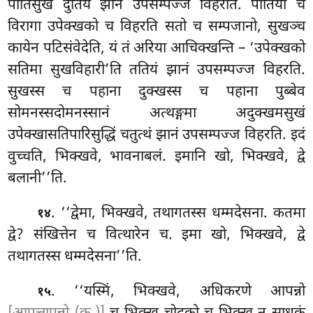
पीतिसुखं दुतियं झानं उपसम्पज्ज विहरति. पीतिया च
विरागा उपेक्खको च विहरति सतो च सम्पजानो, सुखञ्च
कायेन पटिसंवेदेति, यं तं अरिया आचिक्खन्ति – ‘उपेक्खको
सतिमा सुखविहारी’ति ततियं झानं उपसम्पज्ज विहरति.
सुखस्स च पहाना दुक्खस्स च पहाना पुब्बेव
सोमनस्सदोमनस्सानं अत्थङ्गमा अदुक्खमसुखं
उपेक्खासतिपारिसुद्धिं चतुत्थं झानं उपसम्पज्ज विहरति. इदं
वुच्चति, भिक्खवे, भावनाबलं. इमानि खो, भिक्खवे, द्वे
बलानी’’ति.
. ‘‘द्वेमा, भिक्खवे, तथागतस्स धम्मदेसना. कतमा
१४
द्वे? संखित्तेन च वित्थारेन च. इमा खो, भिक्खवे, द्वे
तथागतस्स धम्मदेसना’’ति.
. ‘‘यस्मिं
, भिक्खवे, अधिकरणे आपन्नो
१५