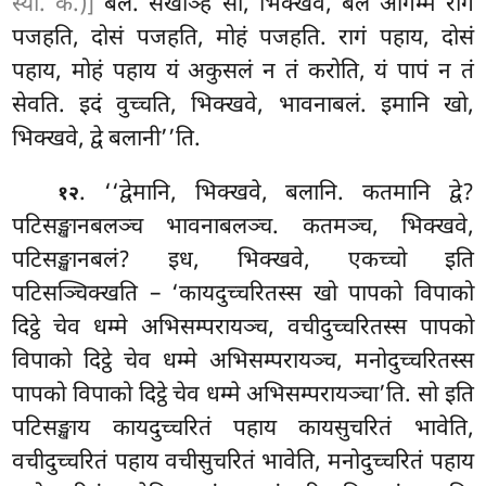
स्या. कं.)]
बलं. सेखञ्हि सो, भिक्खवे, बलं आगम्म रागं
पजहति, दोसं पजहति, मोहं पजहति. रागं पहाय, दोसं
पहाय, मोहं पहाय यं अकुसलं न तं करोति, यं पापं
न तं
सेवति. इदं वुच्चति, भिक्खवे, भावनाबलं. इमानि खो,
भिक्खवे, द्वे बलानी’’ति.
. ‘‘द्वेमानि, भिक्खवे, बलानि. कतमानि द्वे?
१२
पटिसङ्खानबलञ्च भावनाबलञ्च. कतमञ्च, भिक्खवे,
पटिसङ्खानबलं? इध, भिक्खवे, एकच्चो इति
पटिसञ्चिक्खति – ‘कायदुच्चरितस्स खो पापको विपाको
दिट्ठे चेव धम्मे अभिसम्परायञ्च, वचीदुच्चरितस्स पापको
विपाको दिट्ठे चेव धम्मे अभिसम्परायञ्च, मनोदुच्चरितस्स
पापको विपाको दिट्ठे चेव धम्मे अभिसम्परायञ्चा’ति. सो इति
पटिसङ्खाय कायदुच्चरितं पहाय कायसुचरितं भावेति,
वचीदुच्चरितं पहाय वचीसुचरितं भावेति, मनोदुच्चरितं पहाय