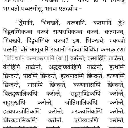
आमन्तेसि – ‘‘भिक्खवो’’ति. ‘‘भदन्ते’’ति ते भिक्खू
भगवतो पच्चस्सोसुं. भगवा एतदवोच –
‘‘द्वेमानि, भिक्खवे, वज्जानि. कतमानि द्वे?
दिट्ठधम्मिकञ्च वज्जं सम्परायिकञ्च वज्जं
. कतमञ्च,
भिक्खवे, दिट्ठधम्मिकं वज्जं? इध, भिक्खवे, एकच्चो
पस्सति चोरं आगुचारिं राजानो गहेत्वा विविधा कम्मकारणा
[विविधानि कम्मकरणानि (क.)]
कारेन्ते; कसाहिपि ताळेन्ते,
वेत्तेहिपि ताळेन्ते, अद्धदण्डकेहिपि ताळेन्ते, हत्थम्पि
छिन्दन्ते, पादम्पि छिन्दन्ते, हत्थपादम्पि छिन्दन्ते, कण्णम्पि
छिन्दन्ते, नासम्पि छिन्दन्ते, कण्णनासम्पि छिन्दन्ते,
बिलङ्गथालिकम्पि करोन्ते, सङ्खमुण्डिकम्पि करोन्ते,
राहुमुखम्पि करोन्ते, जोतिमालिकम्पि करोन्ते,
हत्थपज्जोतिकम्पि करोन्ते, एरकवत्तिकम्पि करोन्ते,
चीरकवासिकम्पि
करोन्ते, एणेय्यकम्पि करोन्ते,