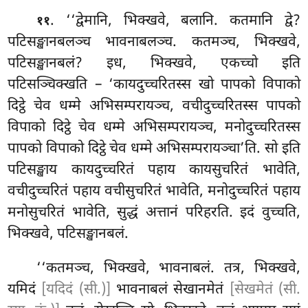
. ‘‘द्वेमानि
, भिक्खवे, बलानि. कतमानि द्वे?
११
पटिसङ्खानबलञ्च भावनाबलञ्च. कतमञ्च, भिक्खवे,
पटिसङ्खानबलं? इध, भिक्खवे, एकच्चो इति
पटिसञ्चिक्खति – ‘कायदुच्चरितस्स खो पापको विपाको
दिट्ठे चेव धम्मे अभिसम्परायञ्च, वचीदुच्चरितस्स पापको
विपाको दिट्ठे चेव धम्मे अभिसम्परायञ्च, मनोदुच्चरितस्स
पापको विपाको दिट्ठे चेव धम्मे अभिसम्परायञ्चा’ति. सो इति
पटिसङ्खाय कायदुच्चरितं पहाय कायसुचरितं भावेति,
वचीदुच्चरितं पहाय वचीसुचरितं भावेति, मनोदुच्चरितं पहाय
मनोसुचरितं भावेति, सुद्धं अत्तानं परिहरति. इदं वुच्चति,
भिक्खवे, पटिसङ्खानबलं.
‘‘कतमञ्च, भिक्खवे, भावनाबलं. तत्र, भिक्खवे,
यमिदं
[यदिदं (सी.)]
भावनाबलं सेखानमेतं
[सेखमेतं (सी.