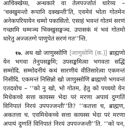
आचिक्खेय्य, अन्धकारे वा तेलपज्जोतं धारेय्य –
‘चक्खुमन्तो रूपानि दक्खन्ती’ति, एवमेवं भोता गोतमेन
अनेकपरियायेन धम्मो पकासितो. एसाहं भवन्तं गोतमं सरणं
गच्छामि धम्मञ्च भिक्खुसङ्घञ्च
. उपासकं
मं भवं गोतमो
धारेतु अज्जतग्गे पाणुपेतं सरणं गत’’न्ति.
. अथ खो जाणुस्सोणि
[जाणुसोणि (क.)]
ब्राह्मणो
१७
येन भगवा तेनुपसङ्कमि; उपसङ्कमित्वा भगवता सद्धिं
सम्मोदि. सम्मोदनीयं कथं सारणीयं वीतिसारेत्वा एकमन्तं
निसीदि. एकमन्तं निसिन्नो खो जाणुस्सोणि ब्राह्मणो भगवन्तं
एतदवोच – ‘‘को नु खो, भो गोतम, हेतु को पच्चयो येन
मिधेकच्चे सत्ता कायस्स भेदा परं मरणा अपायं दुग्गतिं
विनिपातं निरयं उपपज्जन्ती’’ति? ‘‘कतत्ता च, ब्राह्मण,
अकतत्ता च. एवमिधेकच्चे सत्ता कायस्स भेदा परं मरणा
अपायं दुग्गतिं विनिपातं निरयं उपपज्जन्ती’’ति. ‘‘को पन,