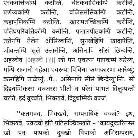
एरकवत्तिकम्पि करोन्ति, चीरकवासिकम्पि करोन्ति,
एणेय्यकम्पि करोन्ति, बळिसमंसिकम्पि करोन्ति,
कहापणिकम्पि करोन्ति, खारापतच्छिकम्पि करोन्ति,
पलिघपरिवत्तिकम्पि करोन्ति, पलालपीठकम्पि करोन्ति,
तत्तेनपि तेलेन ओसिञ्चन्ति, सुनखेहिपि खादापेन्ति,
जीवन्तम्पि सूले उत्तासेन्ति, असिनापि सीसं छिन्दन्ति.
अहञ्चेव
[अहञ्चे (?)]
खो पन एवरूपं पापकम्मं करेय्यं,
मम्पि राजानो गहेत्वा एवरूपा विविधा कम्मकारणा कारेय्युं;
कसाहिपि ताळेय्युं…पे… असिनापि सीसं छिन्देय्यु’न्ति. सो
दिट्ठधम्मिकस्स वज्जस्स भीतो न परेसं पाभतं विलुम्पन्तो
चरति. इदं वुच्चति, भिक्खवे, दिट्ठधम्मिकं वज्जं.
‘‘कतमञ्च, भिक्खवे, सम्परायिकं वज्जं? इध,
भिक्खवे, एकच्चो इति पटिसञ्चिक्खति – ‘कायदुच्चरितस्स
खो पन पापको दुक्खो विपाको अभिसम्परायं,