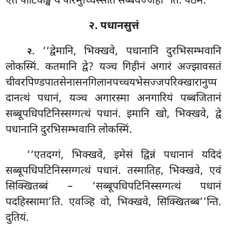
एतं पाटिकङ्खं यं परिमुच्चिस्सति
सब्बवज्जेही’’ति. पठमं.
२. पधानसुत्तं
. ‘‘द्वेमानि, भिक्खवे, पधानानि दुरभिसम्भवानि
२
लोकस्मिं. कतमानि द्वे? यञ्च गिहीनं अगारं अज्झावसतं
चीवरपिण्डपातसेनासनगिलानपच्चयभेसज्जपरिक्खारानुप्प
दानत्थं पधानं, यञ्च अगारस्मा अनगारियं पब्बजितानं
सब्बूपधिपटिनिस्सग्गत्थं पधानं. इमानि खो, भिक्खवे, द्वे
पधानानि दुरभिसम्भवानि लोकस्मिं.
‘‘एतदग्गं, भिक्खवे, इमेसं द्विन्नं पधानानं यदिदं
सब्बूपधिपटिनिस्सग्गत्थं पधानं. तस्मातिह, भिक्खवे, एवं
सिक्खितब्बं – ‘सब्बूपधिपटिनिस्सग्गत्थं पधानं
पदहिस्सामा’ति. एवञ्हि वो, भिक्खवे, सिक्खितब्ब’’न्ति.
दुतियं.