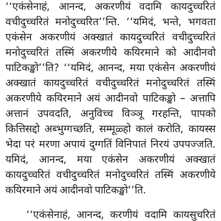
‘‘एकंसेनाहं, आनन्द, अकरणीयं वदामि कायदुच्चरितं
वचीदुच्चरितं मनोदुच्चरित’’न्ति. ‘‘यमिदं, भन्ते, भगवता
एकंसेन अकरणीयं अक्खातं कायदुच्चरितं वचीदुच्चरितं
मनोदुच्चरितं तस्मिं अकरणीये कयिरमाने को आदीनवो
पाटिकङ्खो’’ति? ‘‘यमिदं, आनन्द, मया एकंसेन अकरणीयं
अक्खातं कायदुच्चरितं वचीदुच्चरितं मनोदुच्चरितं तस्मिं
अकरणीये कयिरमाने अयं आदीनवो पाटिकङ्खो – अत्तापि
अत्तानं उपवदति, अनुविच्च विञ्ञू गरहन्ति, पापको
कित्तिसद्दो अब्भुग्गच्छति, सम्मूळ्हो कालं करोति, कायस्स
भेदा
परं मरणा अपायं दुग्गतिं विनिपातं निरयं उपपज्जति.
यमिदं, आनन्द, मया एकंसेन अकरणीयं अक्खातं
कायदुच्चरितं वचीदुच्चरितं मनोदुच्चरितं तस्मिं अकरणीये
कयिरमाने अयं आदीनवो पाटिकङ्खो’’ति.
‘‘एकंसेनाहं, आनन्द, करणीयं
वदामि कायसुचरितं