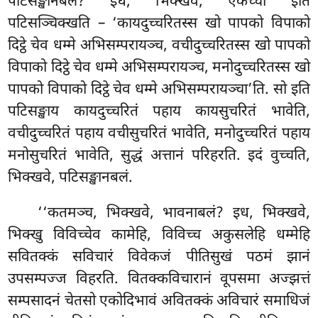
पटिसङ्खानबलं? इध, भिक्खवे
, एकच्चो इति
पटिसञ्चिक्खति – ‘कायदुच्चरितस्स खो पापको विपाको
दिट्ठे चेव धम्मे अभिसम्परायञ्च, वचीदुच्चरितस्स खो पापको
विपाको दिट्ठे चेव धम्मे अभिसम्परायञ्च, मनोदुच्चरितस्स खो
पापको विपाको दिट्ठे चेव धम्मे अभिसम्परायञ्चा’ति. सो इति
पटिसङ्खाय कायदुच्चरितं पहाय कायसुचरितं भावेति,
वचीदुच्चरितं पहाय वचीसुचरितं भावेति, मनोदुच्चरितं पहाय
मनोसुचरितं भावेति, सुद्धं अत्तानं परिहरति. इदं वुच्चति,
भिक्खवे, पटिसङ्खानबलं.
‘‘कतमञ्च, भिक्खवे, भावनाबलं? इध, भिक्खवे,
भिक्खु विविच्चेव कामेहि, विविच्च अकुसलेहि धम्मेहि
सवितक्कं सविचारं विवेकजं पीतिसुखं पठमं झानं
उपसम्पज्ज विहरति. वितक्कविचारानं वूपसमा अज्झत्तं
सम्पसादनं चेतसो एकोदिभावं अवितक्कं अविचारं समाधिजं