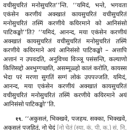
वचीसुचरितं मनोसुचरित’’न्ति. ‘‘यमिदं, भन्ते, भगवता
एकंसेन करणीयं अक्खातं कायसुचरितं वचीसुचरितं
मनोसुचरितं तस्मिं करणीये कयिरमाने को आनिसंसो
पाटिकङ्खो’’ति? ‘‘यमिदं, आनन्द, मया एकंसेन करणीयं
अक्खातं कायसुचरितं वचीसुचरितं मनोसुचरितं तस्मिं
करणीये कयिरमाने अयं आनिसंसो पाटिकङ्खो – अत्तापि
अत्तानं न उपवदति, अनुविच्च विञ्ञू पसंसन्ति, कल्याणो
कित्तिसद्दो अब्भुग्गच्छति, असम्मूळ्हो कालं करोति, कायस्स
भेदा परं मरणा सुगतिं सग्गं लोकं उपपज्जति. यमिदं,
आनन्द, मया एकंसेन करणीयं अक्खातं कायसुचरितं
वचीसुचरितं मनोसुचरितं तस्मिं करणीये कयिरमाने अयं
आनिसंसो पाटिकङ्खो’’ति.
. ‘‘अकुसलं, भिक्खवे, पजहथ. सक्का, भिक्खवे,
१९
अकुसलं पजहितुं. नो चेदं
[नो चेतं (स्या. कं. पी. क.) सं. नि.