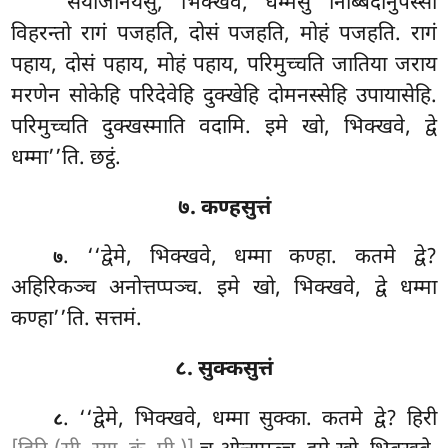
‘‘संयोजनियेसु, भिक्खवे, धम्मेसु निब्बिदानुपस्सी
विहरन्तो रागं पजहति, दोसं पजहति, मोहं पजहति. रागं
पहाय, दोसं पहाय, मोहं
पहाय, परिमुच्चति जातिया जराय
मरणेन सोकेहि परिदेवेहि दुक्खेहि दोमनस्सेहि उपायासेहि.
परिमुच्चति दुक्खस्माति वदामि. इमे खो, भिक्खवे, द्वे
धम्मा’’ति. छट्ठं.
७. कण्हसुत्तं
. ‘‘द्वेमे, भिक्खवे, धम्मा कण्हा. कतमे द्वे?
७
अहिरिकञ्च अनोत्तप्पञ्च. इमे खो, भिक्खवे, द्वे धम्मा
कण्हा’’ति. सत्तमं.
८. सुक्कसुत्तं
. ‘‘द्वेमे, भिक्खवे, धम्मा सुक्का. कतमे द्वे? हिरी
८