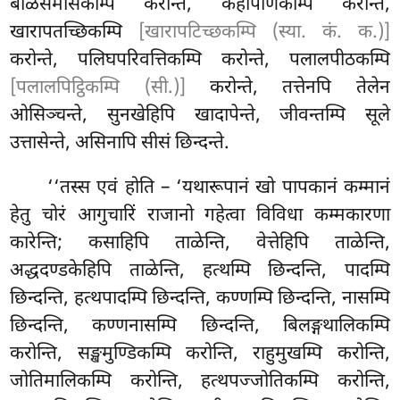
बळिसमंसिकम्पि करोन्ते, कहापणिकम्पि करोन्ते,
खारापतच्छिकम्पि
[खारापटिच्छकम्पि (स्या. कं. क.)]
करोन्ते, पलिघपरिवत्तिकम्पि करोन्ते, पलालपीठकम्पि
[पलालपिट्ठिकम्पि (सी.)]
करोन्ते, तत्तेनपि तेलेन
ओसिञ्चन्ते, सुनखेहिपि खादापेन्ते, जीवन्तम्पि सूले
उत्तासेन्ते, असिनापि सीसं छिन्दन्ते.
‘‘तस्स एवं
होति – ‘यथारूपानं खो पापकानं कम्मानं
हेतु चोरं आगुचारिं राजानो गहेत्वा विविधा कम्मकारणा
कारेन्ति; कसाहिपि ताळेन्ति, वेत्तेहिपि ताळेन्ति,
अद्धदण्डकेहिपि ताळेन्ति, हत्थम्पि छिन्दन्ति, पादम्पि
छिन्दन्ति, हत्थपादम्पि छिन्दन्ति, कण्णम्पि छिन्दन्ति, नासम्पि
छिन्दन्ति, कण्णनासम्पि छिन्दन्ति, बिलङ्गथालिकम्पि
करोन्ति, सङ्खमुण्डिकम्पि करोन्ति, राहुमुखम्पि करोन्ति,
जोतिमालिकम्पि करोन्ति, हत्थपज्जोतिकम्पि करोन्ति,