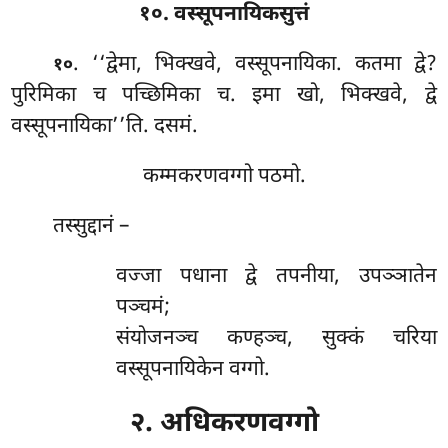
१०. वस्सूपनायिकसुत्तं
. ‘‘द्वेमा, भिक्खवे, वस्सूपनायिका. कतमा द्वे?
१०
पुरिमिका च पच्छिमिका च. इमा खो, भिक्खवे, द्वे
वस्सूपनायिका’’ति. दसमं.
कम्मकरणवग्गो पठमो.
तस्सुद्दानं –
वज्जा
पधाना द्वे तपनीया, उपञ्ञातेन
पञ्चमं;
संयोजनञ्च कण्हञ्च, सुक्कं चरिया
वस्सूपनायिकेन वग्गो.
२. अधिकरणवग्गो