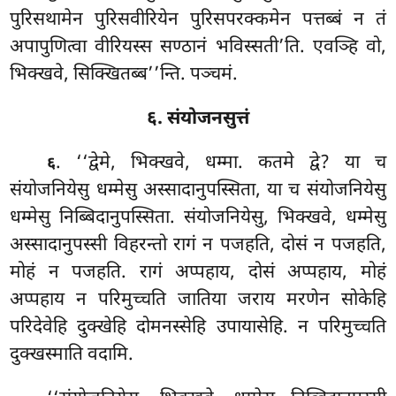
पुरिसथामेन पुरिसवीरियेन पुरिसपरक्कमेन पत्तब्बं न तं
अपापुणित्वा वीरियस्स सण्ठानं भविस्सती’ति. एवञ्हि वो,
भिक्खवे, सिक्खितब्ब’’न्ति. पञ्चमं.
६. संयोजनसुत्तं
. ‘‘द्वेमे, भिक्खवे, धम्मा. कतमे द्वे? या च
६
संयोजनियेसु धम्मेसु अस्सादानुपस्सिता, या च संयोजनियेसु
धम्मेसु निब्बिदानुपस्सिता. संयोजनियेसु, भिक्खवे, धम्मेसु
अस्सादानुपस्सी विहरन्तो रागं न
पजहति, दोसं न पजहति,
मोहं न पजहति. रागं अप्पहाय, दोसं अप्पहाय, मोहं
अप्पहाय न परिमुच्चति जातिया जराय मरणेन सोकेहि
परिदेवेहि दुक्खेहि दोमनस्सेहि उपायासेहि. न परिमुच्चति
दुक्खस्माति वदामि.