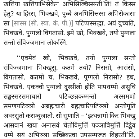
खत्तिया खत्तियाभिसेकेन अभिसिञ्चिस्सन्ती’ति! तं किस्स
हेतु? या हिस्स, भिक्खवे, पुब्बे अनभिसित्तस्स अभिसेकासा
सा
[सास्स (सी. स्या. कं. पी.)]
पटिप्पस्सद्धा. अयं वुच्चति,
भिक्खवे, पुग्गलो विगतासो. इमे खो, भिक्खवे, तयो पुग्गला
सन्तो संविज्जमाना लोकस्मिं.
‘‘एवमेवं
खो, भिक्खवे, तयो पुग्गला सन्तो
संविज्जमाना भिक्खूसु. कतमे तयो? निरासो, आसंसो,
विगतासो. कतमो च, भिक्खवे, पुग्गलो निरासो? इध,
भिक्खवे, एकच्चो पुग्गलो दुस्सीलो होति पापधम्मो असुचि
सङ्कस्सरसमाचारो पटिच्छन्नकम्मन्तो अस्समणो
समणपटिञ्ञो अब्रह्मचारी ब्रह्मचारिपटिञ्ञो अन्तोपूति
अवस्सुतो कसम्बुजातो. सो सुणाति – ‘इत्थन्नामो किर भिक्खु
आसवानं खया अनासवं चेतोविमुत्तिं पञ्ञाविमुत्तिं
दिट्ठेव
धम्मे सयं अभिञ्ञा सच्छिकत्वा उपसम्पज्ज विहरती’ति.