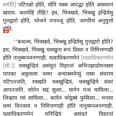
समेति]
पटिपन्नो होति, योनि चस्स आरद्धा होति आसवानं
खयाय. कतमेहि तीहि? इध, भिक्खवे, भिक्खु इन्द्रियेसु
गुत्तद्वारो होति, भोजने मत्तञ्ञू होति, जागरियं अनुयुत्तो
होति.
📜
‘‘कथञ्च, भिक्खवे, भिक्खु
इन्द्रियेसु गुत्तद्वारो होति?
इध, भिक्खवे, भिक्खु चक्खुना रूपं दिस्वा न निमित्तग्गाही
होति नानुब्यञ्जनग्गाही. यत्वाधिकरणमेनं
[यत्वाधिकरणमेतं
(सी.)]
चक्खुन्द्रियं असंवुतं विहरन्तं अभिज्झादोमनस्सा
पापका अकुसला धम्मा अन्वास्सवेय्युं तस्स संवराय
पटिपज्जति, रक्खति चक्खुन्द्रियं, चक्खुन्द्रिये संवरं
आपज्जति. सोतेन सद्दं सुत्वा… घानेन गन्धं घायित्वा…
जिव्हाय रसं सायित्वा… कायेन फोट्ठब्बं फुसित्वा… मनसा
धम्मं विञ्ञाय न निमित्तग्गाही होति नानुब्यञ्जनग्गाही.
यत्वाधिकरणमेनं
मनिन्द्रियं असंवुतं विहरन्तं