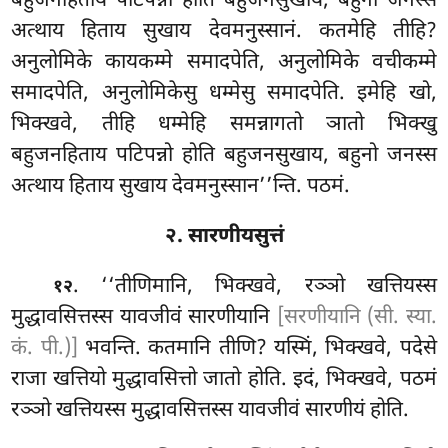
बहुजनहिताय पटिपन्नो होति बहुजनसुखाय, बहुनो जनस्स
अत्थाय हिताय सुखाय देवमनुस्सानं. कतमेहि तीहि?
अनुलोमिके कायकम्मे समादपेति, अनुलोमिके वचीकम्मे
समादपेति, अनुलोमिकेसु धम्मेसु समादपेति. इमेहि खो,
भिक्खवे, तीहि धम्मेहि समन्नागतो ञातो भिक्खु
बहुजनहिताय पटिपन्नो होति बहुजनसुखाय, बहुनो जनस्स
अत्थाय हिताय सुखाय देवमनुस्सान’’न्ति. पठमं.
२. सारणीयसुत्तं
. ‘‘तीणिमानि
, भिक्खवे, रञ्ञो खत्तियस्स
१२
मुद्धावसित्तस्स यावजीवं सारणीयानि
[सरणीयानि (सी. स्या.
कं. पी.)]
भवन्ति. कतमानि तीणि? यस्मिं, भिक्खवे, पदेसे
राजा खत्तियो मुद्धावसित्तो जातो होति. इदं, भिक्खवे, पठमं
रञ्ञो खत्तियस्स मुद्धावसित्तस्स यावजीवं सारणीयं होति.