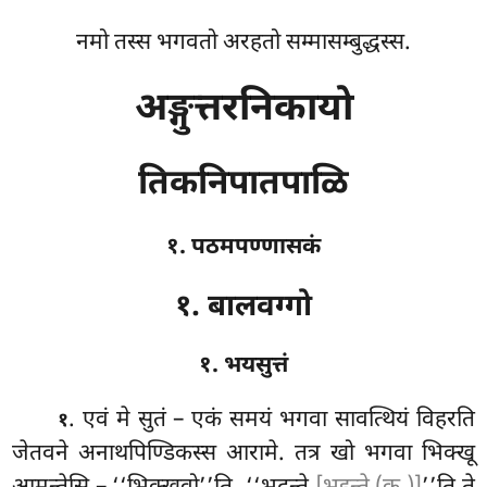
नमो तस्स भगवतो अरहतो सम्मासम्बुद्धस्स.
अङ्गुत्तरनिकायो
तिकनिपातपाळि
१. पठमपण्णासकं
१. बालवग्गो
१. भयसुत्तं
. एवं
मे सुतं – एकं समयं भगवा सावत्थियं विहरति
१
जेतवने अनाथपिण्डिकस्स आरामे. तत्र खो भगवा भिक्खू