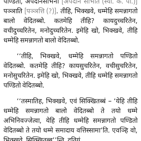
पण्डितो, अपदानसोभनी
[अपदाने सोभति (स्या. कं. पी.)]
पञ्ञाति
[पञ्ञत्ति (?)]
. तीहि, भिक्खवे, धम्मेहि समन्नागतो
बालो वेदितब्बो. कतमेहि तीहि? कायदुच्चरितेन,
वचीदुच्चरितेन, मनोदुच्चरितेन. इमेहि खो, भिक्खवे, तीहि
धम्मेहि समन्नागतो बालो वेदितब्बो.
‘‘तीहि, भिक्खवे, धम्मेहि समन्नागतो पण्डितो
वेदितब्बो. कतमेहि तीहि? कायसुचरितेन, वचीसुचरितेन,
मनोसुचरितेन. इमेहि खो, भिक्खवे, तीहि धम्मेहि समन्नागतो
पण्डितो वेदितब्बो.
‘‘तस्मातिह, भिक्खवे, एवं सिक्खितब्बं – ‘येहि तीहि
धम्मेहि समन्नागतो बालो वेदितब्बो
ते तयो धम्मे
अभिनिवज्जेत्वा, येहि तीहि धम्मेहि समन्नागतो पण्डितो
वेदितब्बो ते तयो धम्मे समादाय वत्तिस्सामा’ति. एवञ्हि वो,
भिक्खवे, सिक्खितब्ब’’न्ति. दुतियं.