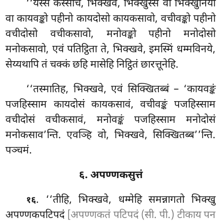
‘‘यस्स कस्सचि, भिक्खवे, भिक्खुस्स वा भिक्खुनिया
वा कायवङ्को पहीनो कायदोसो कायकसावो, वचीवङ्को पहीनो
वचीदोसो वचीकसावो, मनोवङ्को पहीनो मनोदोसो
मनोकसावो
, एवं पतिट्ठिता ते, भिक्खवे, इमस्मिं धम्मविनये,
सेय्यथापि तं चक्कं छहि मासेहि निट्ठितं छारत्तूनेहि.
‘‘तस्मातिह
, भिक्खवे, एवं सिक्खितब्बं – ‘कायवङ्कं
पजहिस्साम कायदोसं कायकसावं, वचीवङ्कं पजहिस्साम
वचीदोसं वचीकसावं, मनोवङ्कं पजहिस्साम मनोदोसं
मनोकसाव’न्ति. एवञ्हि वो, भिक्खवे, सिक्खितब्ब’’न्ति.
पञ्चमं.
६. अपण्णकसुत्तं
. ‘‘तीहि, भिक्खवे, धम्मेहि समन्नागतो भिक्खु
१६
अपण्णकपटिपदं
[अपण्णकतं पटिपदं (सी. पी.) टीकाय पन