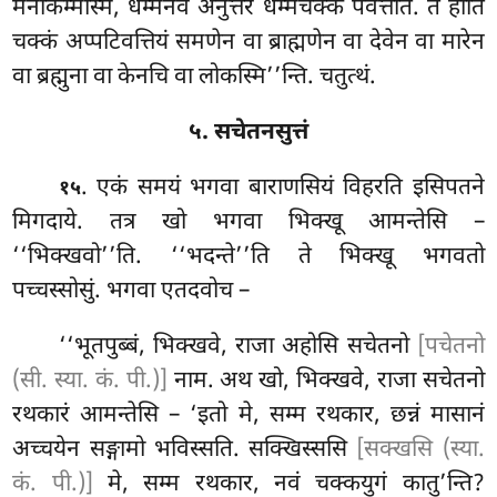
मनोकम्मस्मिं, धम्मेनेव अनुत्तरं धम्मचक्कं पवत्तेति. तं होति
चक्कं अप्पटिवत्तियं समणेन वा ब्राह्मणेन वा देवेन वा मारेन
वा ब्रह्मुना वा केनचि वा लोकस्मि’’न्ति. चतुत्थं.
५. सचेतनसुत्तं
. एकं
समयं भगवा बाराणसियं विहरति इसिपतने
१५
मिगदाये. तत्र खो भगवा भिक्खू आमन्तेसि –
‘‘भिक्खवो’’ति. ‘‘भदन्ते’’ति
ते
भिक्खू भगवतो
पच्चस्सोसुं. भगवा एतदवोच –
‘‘भूतपुब्बं, भिक्खवे, राजा अहोसि सचेतनो
[पचेतनो
(सी. स्या. कं. पी.)]
नाम. अथ खो, भिक्खवे, राजा सचेतनो
रथकारं आमन्तेसि – ‘इतो मे, सम्म रथकार, छन्नं मासानं
अच्चयेन सङ्गामो भविस्सति. सक्खिस्ससि
[सक्खसि (स्या.
कं. पी.)]
मे, सम्म रथकार, नवं चक्कयुगं कातु’न्ति?