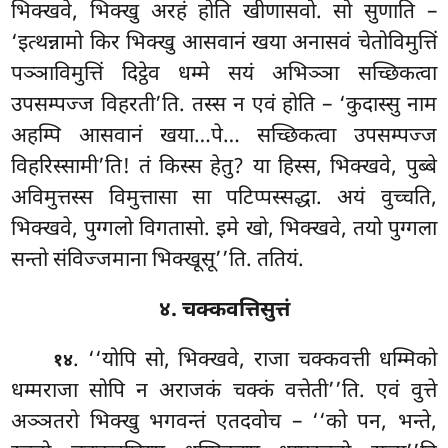
भिक्खवे, भिक्खु अरहं होति खीणासवो. सो सुणाति –
‘इत्थन्नामो किर भिक्खु आसवानं खया अनासवं चेतोविमुत्तिं
पञ्ञाविमुत्तिं दिट्ठेव धम्मे सयं अभिञ्ञा सच्छिकत्वा
उपसम्पज्ज विहरती’ति. तस्स न एवं होति – ‘कुदास्सु नाम
अहम्पि आसवानं खया…पे… सच्छिकत्वा उपसम्पज्ज
विहरिस्सामी’ति! तं किस्स हेतु? या हिस्स, भिक्खवे, पुब्बे
अविमुत्तस्स विमुत्तासा सा पटिप्पस्सद्धा. अयं वुच्चति,
भिक्खवे, पुग्गलो विगतासो. इमे खो, भिक्खवे, तयो पुग्गला
सन्तो संविज्जमाना भिक्खूसू’’ति. ततियं.
४. चक्कवत्तिसुत्तं
. ‘‘योपि
सो, भिक्खवे, राजा चक्कवत्ती धम्मिको
१४
धम्मराजा सोपि न अराजकं चक्कं वत्तेती’’ति. एवं वुत्ते
अञ्ञतरो भिक्खु भगवन्तं एतदवोच
– ‘‘को पन, भन्ते,