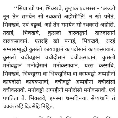
‘‘सिया खो पन, भिक्खवे, तुम्हाकं एवमस्स – ‘अञ्ञो
नून तेन समयेन सो
रथकारो अहोसी’ति! न खो पनेतं,
भिक्खवे, एवं दट्ठब्बं. अहं तेन समयेन सो रथकारो अहोसिं.
तदाहं, भिक्खवे, कुसलो दारुवङ्कानं दारुदोसानं
दारुकसावानं. एतरहि खो पनाहं, भिक्खवे, अरहं
सम्मासम्बुद्धो कुसलो कायवङ्कानं कायदोसानं
कायकसावानं,
कुसलो वचीवङ्कानं वचीदोसानं वचीकसावानं, कुसलो
मनोवङ्कानं मनोदोसानं मनोकसावानं. यस्स कस्सचि,
भिक्खवे, भिक्खुस्स वा भिक्खुनिया वा कायवङ्को अप्पहीनो
कायदोसो कायकसावो, वचीवङ्को अप्पहीनो वचीदोसो
वचीकसावो, मनोवङ्को अप्पहीनो मनोदोसो मनोकसावो, एवं
पपतिता ते, भिक्खवे, इमस्मा धम्मविनया, सेय्यथापि तं
चक्कं छहि दिवसेहि निट्ठितं.