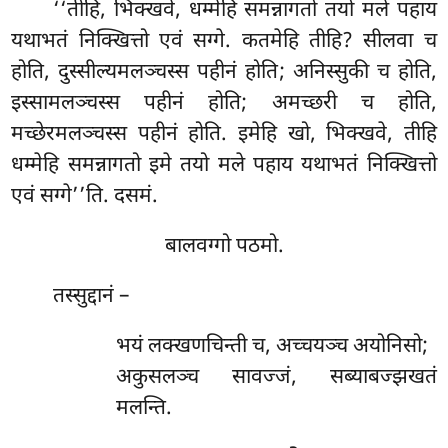
‘‘तीहि
, भिक्खवे, धम्मेहि समन्नागतो तयो मले पहाय
यथाभतं निक्खित्तो एवं सग्गे. कतमेहि तीहि? सीलवा च
होति, दुस्सील्यमलञ्चस्स पहीनं होति; अनिस्सुकी च होति,
इस्सामलञ्चस्स पहीनं होति; अमच्छरी च होति,
मच्छेरमलञ्चस्स पहीनं होति. इमेहि खो, भिक्खवे, तीहि
धम्मेहि समन्नागतो इमे तयो मले पहाय यथाभतं निक्खित्तो
एवं सग्गे’’ति. दसमं.
बालवग्गो पठमो.
तस्सुद्दानं –
भयं लक्खणचिन्ती च, अच्चयञ्च अयोनिसो;
अकुसलञ्च सावज्जं, सब्याबज्झखतं
मलन्ति.