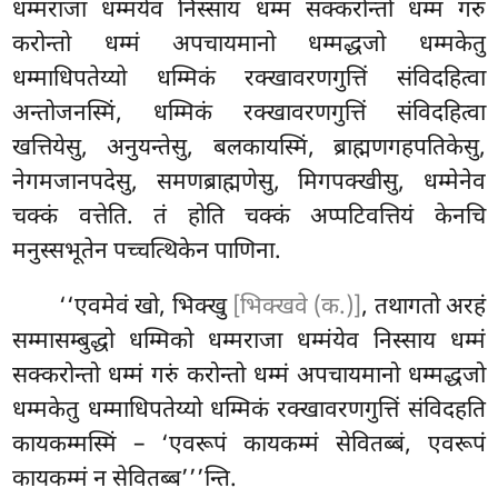
धम्मराजा धम्मंयेव निस्साय धम्मं सक्करोन्तो धम्मं गरुं
करोन्तो धम्मं अपचायमानो धम्मद्धजो धम्मकेतु
धम्माधिपतेय्यो धम्मिकं रक्खावरणगुत्तिं संविदहित्वा
अन्तोजनस्मिं, धम्मिकं रक्खावरणगुत्तिं संविदहित्वा
खत्तियेसु, अनुयन्तेसु, बलकायस्मिं, ब्राह्मणगहपतिकेसु,
नेगमजानपदेसु, समणब्राह्मणेसु, मिगपक्खीसु, धम्मेनेव
चक्कं वत्तेति. तं होति चक्कं अप्पटिवत्तियं केनचि
मनुस्सभूतेन पच्चत्थिकेन पाणिना.
‘‘एवमेवं खो, भिक्खु
[भिक्खवे (क.)]
, तथागतो अरहं
सम्मासम्बुद्धो धम्मिको धम्मराजा धम्मंयेव निस्साय धम्मं
सक्करोन्तो धम्मं गरुं करोन्तो धम्मं अपचायमानो धम्मद्धजो
धम्मकेतु धम्माधिपतेय्यो
धम्मिकं रक्खावरणगुत्तिं संविदहति
कायकम्मस्मिं – ‘एवरूपं कायकम्मं सेवितब्बं, एवरूपं
कायकम्मं न सेवितब्ब’’’न्ति.