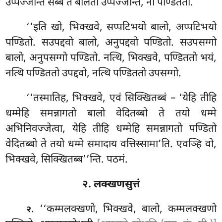
उप्पज्जन्ति सब्बे ते बालतो उप्पज्जन्ति, नो पण्डिततो.
‘‘इति
खो, भिक्खवे, सप्पटिभयो
बालो, अप्पटिभयो
पण्डितो. सउपद्दवो बालो, अनुपद्दवो पण्डितो. सउपसग्गो
बालो, अनुपसग्गो पण्डितो. नत्थि, भिक्खवे, पण्डिततो भयं,
नत्थि पण्डिततो उपद्दवो, नत्थि पण्डिततो उपसग्गो.
‘‘तस्मातिह, भिक्खवे, एवं सिक्खितब्बं – ‘येहि तीहि
धम्मेहि समन्नागतो बालो वेदितब्बो ते तयो धम्मे
अभिनिवज्जेत्वा, येहि तीहि धम्मेहि समन्नागतो पण्डितो
वेदितब्बो ते तयो धम्मे समादाय वत्तिस्सामा’ति. एवञ्हि वो,
भिक्खवे, सिक्खितब्ब’’न्ति. पठमं.
२. लक्खणसुत्तं
. ‘‘कम्मलक्खणो
, भिक्खवे, बालो, कम्मलक्खणो
२