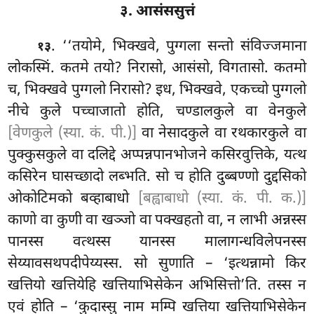
३. आसंससुत्तं
. ‘‘तयोमे
, भिक्खवे, पुग्गला सन्तो संविज्जमाना
१३
लोकस्मिं. कतमे तयो? निरासो, आसंसो, विगतासो. कतमो
च, भिक्खवे पुग्गलो निरासो? इध, भिक्खवे, एकच्चो पुग्गलो
नीचे कुले पच्चाजातो होति, चण्डालकुले वा वेनकुले
[वेणकुले (स्या. कं. पी.)]
वा नेसादकुले वा
रथकारकुले वा
पुक्कुसकुले वा दलिद्दे अप्पन्नपानभोजने कसिरवुत्तिके, यत्थ
कसिरेन घासच्छादो लब्भति. सो च होति दुब्बण्णो दुद्दसिको
ओकोटिमको बव्हाबाधो
[बह्वाबाधो (स्या. कं. पी. क.)]
काणो वा कुणी वा खञ्जो वा पक्खहतो वा, न लाभी अन्नस्स
पानस्स वत्थस्स यानस्स मालागन्धविलेपनस्स
सेय्यावसथपदीपेय्यस्स. सो सुणाति – ‘इत्थन्नामो किर
खत्तियो खत्तियेहि खत्तियाभिसेकेन अभिसित्तो’ति. तस्स न
एवं होति – ‘कुदास्सु नाम मम्पि
खत्तिया खत्तियाभिसेकेन