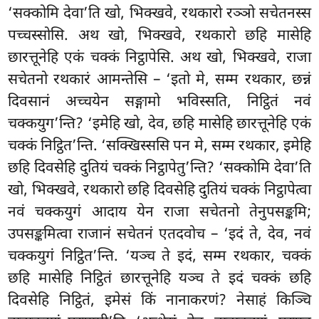
‘सक्कोमि देवा’ति खो, भिक्खवे, रथकारो रञ्ञो सचेतनस्स
पच्चस्सोसि. अथ खो, भिक्खवे, रथकारो छहि मासेहि
छारत्तूनेहि एकं चक्कं निट्ठापेसि. अथ खो, भिक्खवे, राजा
सचेतनो रथकारं आमन्तेसि – ‘इतो मे, सम्म रथकार, छन्नं
दिवसानं अच्चयेन सङ्गामो भविस्सति, निट्ठितं नवं
चक्कयुग’न्ति? ‘इमेहि खो, देव, छहि मासेहि छारत्तूनेहि एकं
चक्कं निट्ठित’न्ति. ‘सक्खिस्ससि पन मे, सम्म रथकार, इमेहि
छहि दिवसेहि दुतियं चक्कं निट्ठापेतु’न्ति? ‘सक्कोमि देवा’ति
खो, भिक्खवे, रथकारो छहि दिवसेहि दुतियं चक्कं निट्ठापेत्वा
नवं चक्कयुगं आदाय येन राजा सचेतनो तेनुपसङ्कमि;
उपसङ्कमित्वा राजानं सचेतनं एतदवोच – ‘इदं ते, देव, नवं
चक्कयुगं निट्ठित’न्ति. ‘यञ्च ते इदं, सम्म रथकार, चक्कं
छहि मासेहि निट्ठितं छारत्तूनेहि यञ्च ते इदं चक्कं छहि
दिवसेहि निट्ठितं, इमेसं किं नानाकरणं? नेसाहं किञ्चि