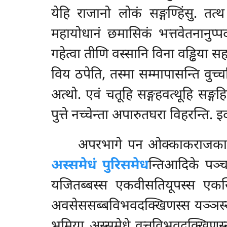
येहि राजानो
लोकं सङ्गण्हिंसु. तत
महायोधानं छमासिकं भत्तवेतनानुप्प
गहेत्वा तीणि वस्सानि विना वड्ढिया सह
विय ठपेति, तस्मा सम्मापासन्ति वु
अत्थो. एवं चतूहि सङ्गहवत्थूहि सङ्गहित
पुत्ते नच्चेन्ता अपारुतघरा विहरन्ति. 
अपरभागे पन ओक्काकराजकाले ब
अस्समेधं पुरिसमेध
न्तिआदिके पञ्च
यजितब्बस्स एकवीसतियूपस्स एकस्मि
अवसेससब्बविभवदक्खिणस्स यञ्ञस्से
भूमिया अस्समेधे वुत्तविभवदक्खिणस