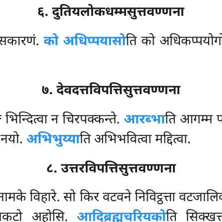
६. दुतियलोकधम्मसुत्तवण्णना
ेसकारणं.
को अधिप्पयासो
ति को अधिकप्पयोग
७. देवदत्तविपत्तिसुत्तवण्णना
घं भिन्दित्वा न चिरपक्कन्ते.
आरब्भा
ति आगम्म प
व नयो.
अभिभुय्या
ति अभिभवित्वा मद्दित्वा.
८. उत्तरविपत्तिसुत्तवण्णना
ंनामके विहारे. सो किर वटवने निविट्ठत्ता वटजालि
ा पाकटो अहोसि.
आदिब्रह्मचरियको
ति सिक्खत्