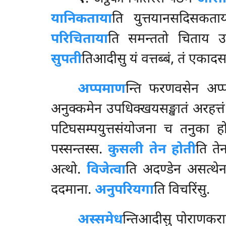
यानिकताया
ति युत्तयानसदिसकत
परिचिताया
ति समन्ततो चिताय 
सुपती
तिआदीसु यं वत्तब्बं, तं एका
अप्पमाण
न्ति
फरणवसेन अप्
अनुक्कमेन उपधिक्खयसङ्खातं अरहत्त
पटिघसम्पयुत्तसंयोजना च तनुका हो
पस्सन्तस्स.
कुसली तेन होती
ति ते
अत्थो.
विजेत्वा
ति अदण्डेन असत्थेन
ददमाना.
अनुपरियगा
ति विचरिंसु.
अस्समेध
न्तिआदीसु पोराणकराजक