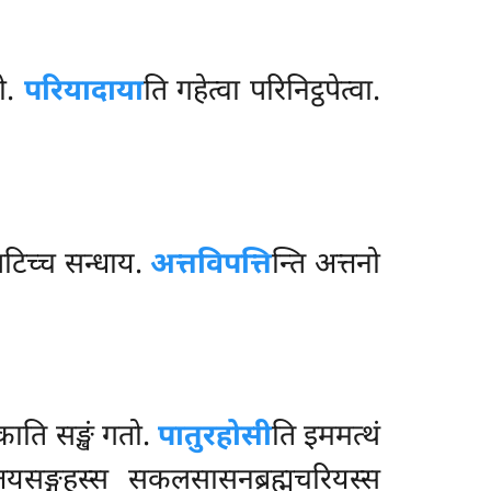
ो.
परियादाया
ति गहेत्वा परिनिट्ठपेत्वा.
टिच्च सन्धाय.
अत्तविपत्ति
न्ति अत्तनो
काति सङ्खं गतो.
पातुरहोसी
ति इममत्थं
तयसङ्गहस्स सकलसासनब्रह्मचरियस्स