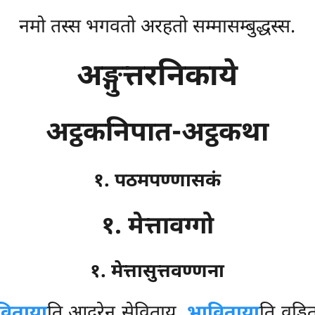
नमो तस्स भगवतो अरहतो सम्मासम्बुद्धस्स.
अङ्गुत्तरनिकाये
अट्ठकनिपात-अट्ठकथा
१. पठमपण्णासकं
१. मेत्तावग्गो
१. मेत्तासुत्तवण्णना
िताया
ति आदरेन सेविताय.
भाविताया
ति वड्ढ