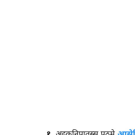
१
. अट्ठकनिपातस्स
पठमे
आसेव