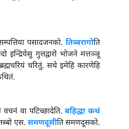
सम्पत्तिया पसादजनको.
तिब्बरागो
ति
 इन्द्रियेसु गुत्तद्वारो भोजने मत्तञ्ञू
्रह्मचरियं चरितुं. सचे इमेहि कारणेहि
कथितं.
 वचनं वा पटिच्छादेति.
बहिद्धा कथं
ितब्बो एस.
समणदूसी
ति समणदूसको.