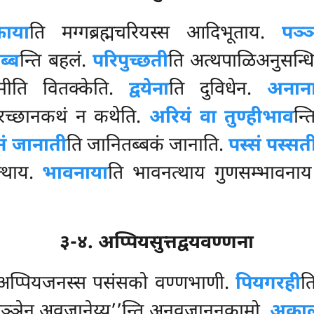
काया
ति मग्गब्रह्मचरियस्स आदिभूताय.
पञ्
ब्ब
न्ति बहलं.
परिपुच्छती
ति अत्थपाळिअनुसन्धिप
ामीति वितक्केति.
द्वयेना
ति दुविधेन.
अनान
िरच्छानकथं न कथेति.
अरियं वा तुण्हीभाव
न्
ं जानाती
ति जानितब्बकं जानाति.
पस्सं पस्सत
त्थाय.
भावनाया
ति भावनत्थाय गुणसम्भावना
३-४. अप्पियसुत्तद्वयवण्णना
अप्पियजनस्स पसंसको वण्णभाणी.
पियगरही
त
अञ्ञेन अवजानेय्यु’’न्ति अनवजाननकामो.
अकाल