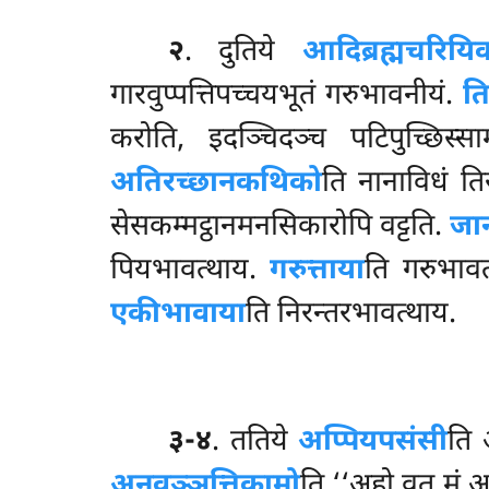
२
. दुतिये
आदिब्रह्मचरियि
गारवुप्पत्तिपच्चयभूतं गरुभावनीयं.
ति
करोति, इदञ्चिदञ्च पटिपुच्छिस्स
अतिरच्छानकथिको
ति नानाविधं त
सेसकम्मट्ठानमनसिकारोपि वट्टति.
जान
पियभावत्थाय.
गरुत्ताया
ति गरुभाव
एकीभावाया
ति निरन्तरभावत्थाय.
३-४
. ततिये
अप्पियपसंसी
ति 
अनवञ्ञत्तिकामो
ति ‘‘अहो वत मं 