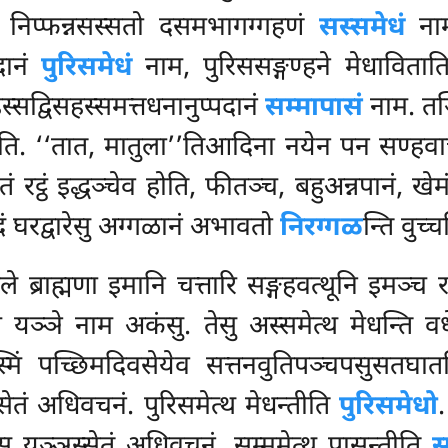
्थ निप्फन्नसस्सतो दसमभागग्गहणं
सस्समेधं
नाम
दानं
पुरिसमेधं
नाम, पुरिससङ्गण्हने मेधाविताति
स्सद्विसहस्समत्तधनानुप्पदानं
सम्मापासं
नाम. तञ्ह
च्चति. ‘‘तात, मातुला’’तिआदिना नयेन पन सण्ह
ं रट्ठं इद्धञ्चेव होति, फीतञ्च, बहुअन्नपानं, खेम
इदं घरद्वारेसु अग्गळानं अभावतो
निरग्गळ
न्ति वुच
्राह्मणा इमानि चत्तारि
सङ्गहवत्थूनि इमञ्च रट्
 यञ्ञे नाम अकंसु. तेसु अस्समेत्थ मेधन्ति वध
ं पच्छिमदिवसेयेव सत्तनवुतिपञ्चपसुसतघातभि
तं अधिवचनं. पुरिसमेत्थ मेधन्तीति
पुरिसमेधो
्स यञ्ञस्सेतं अधिवचनं. सम्ममेत्थ पासन्तीति
स