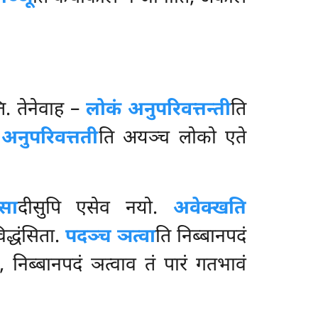
्ति. तेनेवाह –
लोकं अनुपरिवत्तन्ती
ति
अनुपरिवत्तती
ति अयञ्च लोको एते
सा
दीसुपि एसेव नयो.
अवेक्खति
द्धंसिता.
पदञ्च ञत्वा
ति निब्बानपदं
ो, निब्बानपदं ञत्वाव तं पारं गतभावं