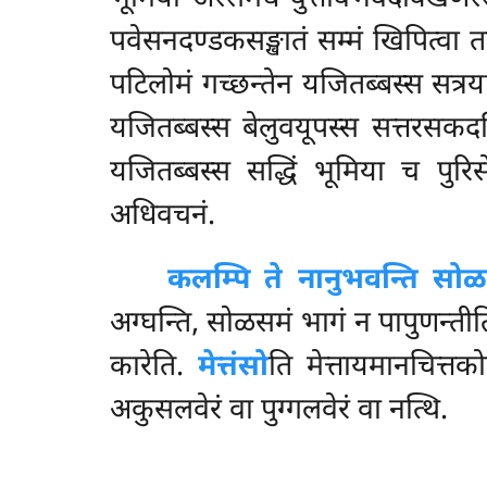
पवेसनदण्डकसङ्खातं सम्मं खिपित्वा त
पटिलोमं गच्छन्तेन यजितब्बस्स सत्र
यजितब्बस्स बेलुवयूपस्स सत्तरसकद
यजितब्बस्स
सद्धिं भूमिया च पुरि
अधिवचनं.
कलम्पि
ते नानुभवन्ति सो
अग्घन्ति, सोळसमं भागं न पापुणन्ती
कारेति.
मेत्तंसो
ति मेत्तायमानचित्तकोट
अकुसलवेरं वा पुग्गलवेरं वा नत्थि.