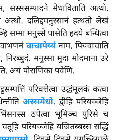
, सस्ससम्पादने मेधाविताति अत्थो.
 अत्थो. दलिद्दमनुस्सानं हत्थतो लेखं
ि सम्मा मनुस्से पासेति हदये बन्धित्वा
वाचाभणनं
वाचापेय्यं
नाम, पियवाचाति
ं, निरब्बुदं. मनुस्सा मुदा मोदमाना उरे
्चति. अयं पोराणिका पवेणि.
ठसम्पत्तिं परिवत्तेत्वा उद्धंमूलकं कत्वा
ेन्तीति
अस्समेधो
. द्वीहि परियञ्ञेहि
ंसनस्स ठपेत्वा भूमिञ्च पुरिसे च
. चतूहि परियञ्ञेहि यजितब्बस्स सद्धिं
म्मापासो
. दिवसे दिवसे युगच्छिग्गळे