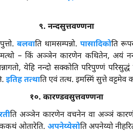
९. नन्दसुत्तवण्णना
ुत्तो.
बलवा
ति थामसम्पन्नो.
पासादिको
ति
रूप
त्थो – किं अञ्ञेन कारणेन
कथितेन, अयं नन्दो
ागतो, येहि नन्दो सक्कोति परिपुण्णं परिसुद्धं ब
ि.
इतिह तत्था
ति एवं तत्थ. इमस्मिं सुत्ते वट्टमेव 
१०. कारण्डवसुत्तवण्णना
रती
ति अञ्ञेन कारणेन वचनेन वा अञ्ञं कारणं
तुककथं ओतारेति.
अपनेय्येसो
ति अपनेय्यो नीहर