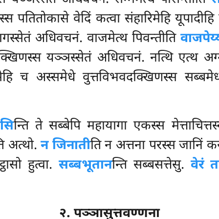
स्स पतितोकासे वेदिं कत्वा संहारिमेहि यूपादी
यागस्सेतं अधिवचनं. वाजमेत्थ पिवन्तीति
वाजपेय्
क्खिणस्स यञ्ञस्सेतं अधिवचनं. नत्थि एत्थ अ
सेहि च अस्समेधे वुत्तविभवदक्खिणस्स सब्बमे
ळसि
न्ति ते सब्बेपि महायागा एकस्स मेत्ताचि
ति अत्थो.
न जिनाती
ति न अत्तना परस्स जानिं क
्ठासो हुत्वा.
सब्बभूतान
न्ति सब्बसत्तेसु.
वेरं 
२. पञ्ञासुत्तवण्णना