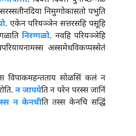
हि सरस्सतीनदिया निमुग्गोकासतो पभुति
यो
. एकेन परियञ्ञेन सत्तरसहि पसूहि
ग्गळाति
निरग्गळो
. नवहि परियञ्ञेहि
धपरियायनामस्स अस्समेधविकप्पस्सेतं
त्तस्स विपाकमहन्तताय सोळसिं कलं न
रोति.
न जापये
ति न परेन परस्स जानिं
तस्स न केनची
ति तस्स केनचि सद्धिं