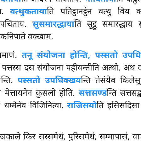
ाय.
वत्थुकताया
ति पतिट्ठानट्ठेन वत्थु वि
उपचिताय.
सुसमारद्धाया
ति सुट्ठु समारद्धा
दसकनिपाते वक्खाम.
पमाणं.
तनू संयोजना होन्ति, पस्सतो उपध
ं पत्तस्स दस संयोजना पहीयन्तीति अत्थो. अथ
न्ति.
पस्सतो उपधिक्खय
न्ति तेसंयेव किलेस
न मेत्तायनेन कुसलो होति.
सत्तसण्ड
न्ति
सत्तसङ
 धम्मेनेव विजिनित्वा.
राजिसयो
ति इसिसदिसा
ाले किर सस्समेधं, पुरिसमेधं, सम्मापासं, वाचापे