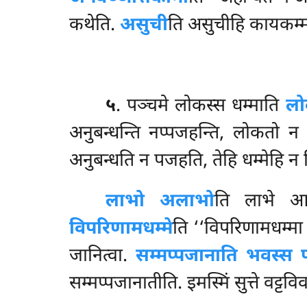
कथेति.
असुची
ति असुचीहि कायकम्म
५
. पञ्चमे लोकस्स धम्माति
लो
अनुबन्धन्ति नप्पजहन्ति
, लोकतो न न
अनुबन्धति न पजहति, तेहि धम्मेहि न 
लाभो अलाभो
ति लाभे आ
विपरिणामधम्मे
ति ‘‘विपरिणामधम्मा
जानित्वा.
सम्मप्पजानाति भवस्स प
सम्मप्पजानातीति. इमस्मिं सुत्ते वट्टविव