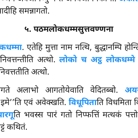
ादीहि समन्नागतो.
५. पठमलोकधम्मसुत्तवण्णना
कधम्मा
. एतेहि मुत्ता नाम नत्थि, बुद्धानम्पि होन
िवत्तन्तीति अत्थो.
लोको च अट्ठ लोकधम्मे 
निवत्ततीति अत्थो.
गते अलाभो आगतोयेवाति वेदितब्बो.
अय
 इमे’’ति एवं अवेक्खति.
विधूपिता
ति
विधमिता वि
ारगू
ति भवस्स पारं गतो निप्फत्तिं मत्थकं पत्त
ट्टं कथितं.