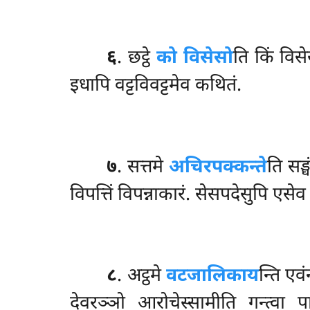
६
. छट्ठे
को विसेसो
ति किं विस
इधापि वट्टविवट्टमेव कथितं.
७
. सत्तमे
अचिरपक्कन्ते
ति सङ्
विपत्तिं विपन्नाकारं. सेसपदेसुपि एसे
८
. अट्ठमे
वटजालिकाय
न्ति एव
देवरञ्ञो आरोचेस्सामीति गन्त्व