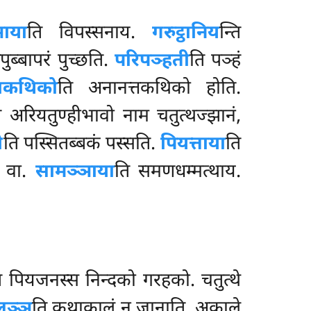
ञाया
ति विपस्सनाय.
गरुट्ठानिय
न्ति
ुब्बापरं पुच्छति.
परिपञ्हती
ति पञ्हं
ाकथिको
ति अनानत्तकथिको होति.
ति अरियतुण्हीभावो नाम चतुत्थज्झानं,
ी
ति पस्सितब्बकं पस्सति.
पियत्ताया
ति
य वा.
सामञ्ञाया
ति समणधम्मत्थाय.
ि पियजनस्स
निन्दको गरहको. चतुत्थे
ञ्ञू
ति कथाकालं न जानाति, अकाले