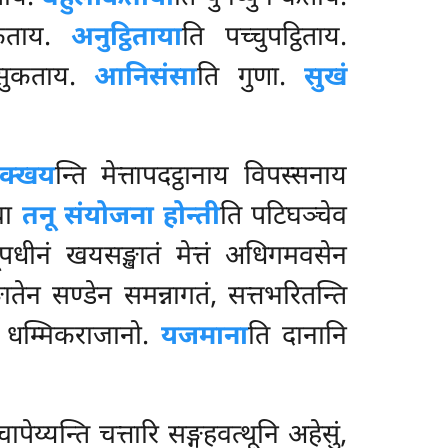
य कताय.
अनुट्ठिताया
ति पच्चुपट्ठिताय.
य सुकताय.
आनिसंसा
ति गुणा.
सुखं
िक्खय
न्ति मेत्तापदट्ठानाय विपस्सनाय
 वा
तनू संयोजना होन्ती
ति पटिघञ्चेव
ूपधीनं खयसङ्खातं मेत्तं अधिगमवसेन
्खातेन सण्डेन समन्नागतं, सत्तभरितन्ति
 धम्मिकराजानो.
यजमाना
ति दानानि
य्यन्ति चत्तारि सङ्गहवत्थूनि अहेसुं,