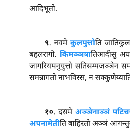
आदिभूतो.
९
. नवमे
कुलपुत्तो
ति जातिकुलप
बहलरागो.
किमञ्ञत्रा
तिआदीसु अयम
जागरियमनुयुत्तो सतिसम्पजञ्ञेन समन्न
समन्नागतो नाभविस्स, न सक्कुणेय्यात
१०
. दसमे
अञ्ञेनाञ्ञं पटिच
अपनामेती
ति बाहिरतो अञ्ञं आगन्