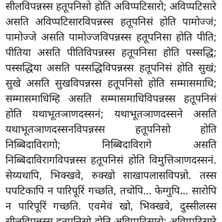
सीलविपन्नस्स हतूपनिसो होति अविप्पटिसारो; अविप्पटिसारे
असति अविप्पटिसारविपन्नस्स हतूपनिसं होति पामोज्जं;
पामोज्जे असति पामोज्जविपन्नस्स हतूपनिसा होति पीति;
पीतिया असति पीतिविपन्नस्स हतूपनिसा होति पस्सद्धि;
पस्सद्धिया असति पस्सद्धिविपन्नस्स हतूपनिसं होति सुखं;
सुखे असति सुखविपन्नस्स हतूपनिसो होति सम्मासमाधि;
सम्मासमाधिम्हि असति सम्मासमाधिविपन्नस्स हतूपनिसं
होति यथाभूतञाणदस्सनं; यथाभूतञाणदस्सने असति
यथाभूतञाणदस्सनविपन्नस्स हतूपनिसो होति
निब्बिदाविरागो
; निब्बिदाविरागे असति
निब्बिदाविरागविपन्नस्स हतूपनिसं होति विमुत्तिञाणदस्सनं.
सेय्यथापि, भिक्खवे, रुक्खो साखापलासविपन्नो. तस्स
पपटिकापि न पारिपूरिं गच्छति, तचोपि… फेग्गुपि… सारोपि
न पारिपूरिं गच्छति. एवमेवं खो, भिक्खवे, दुस्सीलस्स