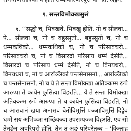
समन्तपासादिको च होति सब्बाकारपरिपूरो चा’’ति. अट्ठमं.
९. सन्तविमोक्खसुत्तं
. ‘‘सद्धो च, भिक्खवे, भिक्खु होति, नो च सीलवा…
९
पे… सीलवा च, नो च बहुस्सुतो… बहुस्सुतो च, नो च
धम्मकथिको… धम्मकथिको च, नो
च परिसावचरो…
परिसावचरो च, नो च विसारदो परिसाय धम्मं देसेति…
विसारदो च परिसाय धम्मं देसेति, नो च विनयधरो…
विनयधरो च, नो च आरञ्ञिको पन्तसेनासनो… आरञ्ञिको
च पन्तसेनासनो, नो च ये ते सन्ता विमोक्खा अतिक्कम्म रूपे
आरुप्पा ते कायेन फुसित्वा विहरति… ये ते सन्ता विमोक्खा
अतिक्कम्म रूपे आरुप्पा
ते च कायेन फुसित्वा विहरति, नो
च आसवानं खया अनासवं चेतोविमुत्तिं पञ्ञाविमुत्तिं दिट्ठेव
धम्मे सयं अभिञ्ञा सच्छिकत्वा उपसम्पज्ज विहरति. एवं सो
तेनङ्गेन अपरिपूरो होति. तेन तं अङ्गं परिपूरेतब्बं – ‘किन्ताहं