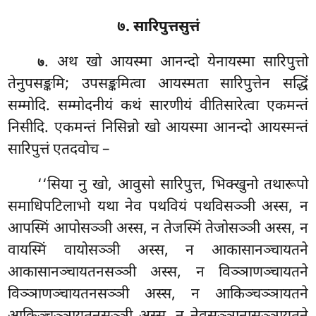
७. सारिपुत्तसुत्तं
. अथ खो आयस्मा आनन्दो येनायस्मा सारिपुत्तो
७
तेनुपसङ्कमि; उपसङ्कमित्वा आयस्मता
सारिपुत्तेन सद्धिं
सम्मोदि. सम्मोदनीयं कथं सारणीयं वीतिसारेत्वा एकमन्तं
निसीदि. एकमन्तं निसिन्नो खो आयस्मा आनन्दो आयस्मन्तं
सारिपुत्तं एतदवोच –
‘‘सिया नु खो, आवुसो सारिपुत्त, भिक्खुनो तथारूपो
समाधिपटिलाभो यथा नेव पथवियं पथविसञ्ञी अस्स, न
आपस्मिं आपोसञ्ञी अस्स, न तेजस्मिं तेजोसञ्ञी अस्स, न
वायस्मिं वायोसञ्ञी अस्स, न आकासानञ्चायतने
आकासानञ्चायतनसञ्ञी
अस्स, न विञ्ञाणञ्चायतने
विञ्ञाणञ्चायतनसञ्ञी अस्स, न आकिञ्चञ्ञायतने