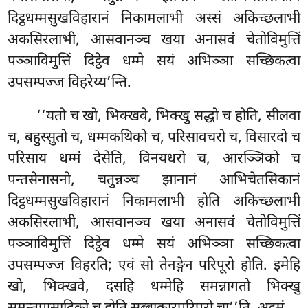
दिट्ठधम्मसुखविहारानं निकामलाभी अस्सं अकिच्छलाभी
अकसिरलाभी, आसवानञ्च खया अनासवं चेतोविमुत्तिं
पञ्ञाविमुत्तिं दिट्ठेव धम्मे सयं अभिञ्ञा सच्छिकत्वा
उपसम्पज्ज विहरेय्य’न्ति.
‘‘यतो च खो, भिक्खवे, भिक्खु सद्धो च होति, सीलवा
च, बहुस्सुतो
च, धम्मकथिको च, परिसावचरो च, विसारदो च
परिसाय धम्मं देसेति, विनयधरो च, आरञ्ञिको च
पन्तसेनासनो, चतुन्नञ्च झानानं आभिचेतसिकानं
दिट्ठधम्मसुखविहारानं निकामलाभी
होति अकिच्छलाभी
अकसिरलाभी, आसवानञ्च खया अनासवं चेतोविमुत्तिं
पञ्ञाविमुत्तिं दिट्ठेव धम्मे सयं अभिञ्ञा सच्छिकत्वा
उपसम्पज्ज विहरति; एवं सो तेनङ्गेन परिपूरो होति. इमेहि
खो, भिक्खवे, दसहि धम्मेहि समन्नागतो भिक्खु