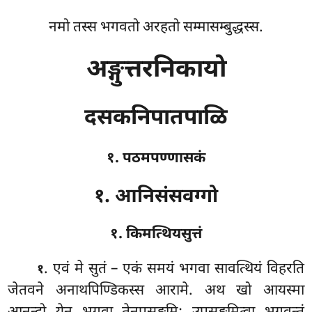
नमो तस्स भगवतो अरहतो सम्मासम्बुद्धस्स.
अङ्गुत्तरनिकायो
दसकनिपातपाळि
१. पठमपण्णासकं
१. आनिसंसवग्गो
१. किमत्थियसुत्तं
. एवं
मे सुतं – एकं समयं भगवा सावत्थियं विहरति
१
जेतवने अनाथपिण्डिकस्स आरामे. अथ खो आयस्मा