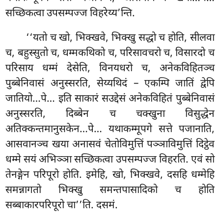
सच्छिकत्वा उपसम्पज्ज विहरेय्य’न्ति.
‘‘यतो च खो, भिक्खवे, भिक्खु सद्धो च होति, सीलवा
च, बहुस्सुतो च, धम्मकथिको च, परिसावचरो च, विसारदो च
परिसाय धम्मं देसेति, विनयधरो च, अनेकविहितञ्च
पुब्बेनिवासं अनुस्सरति, सेय्यथिदं – एकम्पि जातिं द्वेपि
जातियो…पे… इति साकारं सउद्देसं अनेकविहितं पुब्बेनिवासं
अनुस्सरति, दिब्बेन च चक्खुना विसुद्धेन
अतिक्कन्तमानुसकेन…पे… यथाकम्मूपगे सत्ते पजानाति,
आसवानञ्च खया अनासवं चेतोविमुत्तिं
पञ्ञाविमुत्तिं दिट्ठेव
धम्मे सयं अभिञ्ञा सच्छिकत्वा उपसम्पज्ज विहरति. एवं सो
तेनङ्गेन परिपूरो होति. इमेहि, खो, भिक्खवे, दसहि धम्मेहि
समन्नागतो भिक्खु समन्तपासादिको च होति
सब्बाकारपरिपूरो चा’’ति. दसमं.