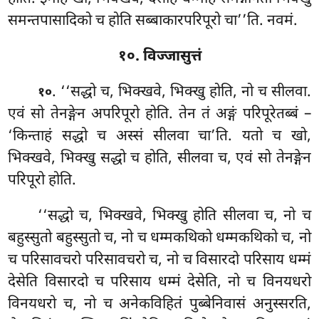
समन्तपासादिको च होति सब्बाकारपरिपूरो चा’’ति. नवमं.
१०. विज्जासुत्तं
. ‘‘सद्धो
च, भिक्खवे, भिक्खु होति, नो च सीलवा.
१०
एवं सो तेनङ्गेन अपरिपूरो होति. तेन तं अङ्गं परिपूरेतब्बं –
‘किन्ताहं सद्धो च अस्सं सीलवा चा’ति. यतो
च खो,
भिक्खवे, भिक्खु सद्धो च होति, सीलवा च, एवं सो तेनङ्गेन
परिपूरो होति.
‘‘सद्धो च, भिक्खवे, भिक्खु होति सीलवा च, नो च
बहुस्सुतो बहुस्सुतो च, नो च धम्मकथिको धम्मकथिको च, नो
च परिसावचरो परिसावचरो च, नो च विसारदो परिसाय धम्मं
देसेति विसारदो
च परिसाय धम्मं देसेति, नो च विनयधरो
विनयधरो च, नो च अनेकविहितं पुब्बेनिवासं अनुस्सरति,