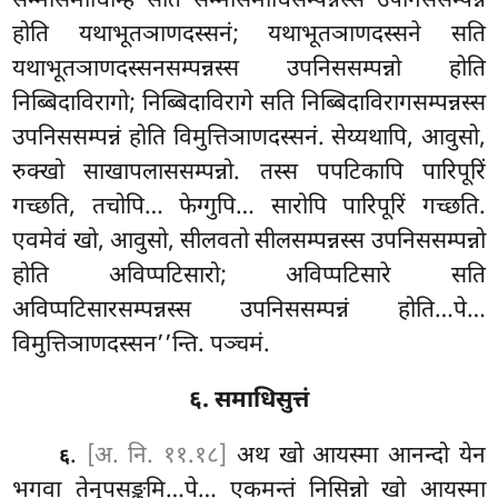
सम्मासमाधिम्हि सति सम्मासमाधिसम्पन्नस्स उपनिससम्पन्नं
होति यथाभूतञाणदस्सनं
; यथाभूतञाणदस्सने
सति
यथाभूतञाणदस्सनसम्पन्नस्स उपनिससम्पन्नो होति
निब्बिदाविरागो; निब्बिदाविरागे सति निब्बिदाविरागसम्पन्नस्स
उपनिससम्पन्नं होति विमुत्तिञाणदस्सनं. सेय्यथापि, आवुसो,
रुक्खो साखापलाससम्पन्नो
. तस्स पपटिकापि पारिपूरिं
गच्छति, तचोपि… फेग्गुपि… सारोपि पारिपूरिं गच्छति.
एवमेवं खो, आवुसो, सीलवतो सीलसम्पन्नस्स उपनिससम्पन्नो
होति अविप्पटिसारो; अविप्पटिसारे सति
अविप्पटिसारसम्पन्नस्स उपनिससम्पन्नं होति…पे…
विमुत्तिञाणदस्सन’’न्ति. पञ्चमं.
६. समाधिसुत्तं
.
[अ. नि. ११.१८]
अथ खो आयस्मा आनन्दो येन
६
भगवा तेनुपसङ्कमि…पे… एकमन्तं निसिन्नो खो आयस्मा