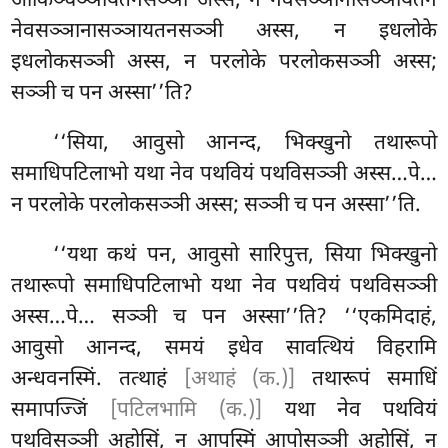
आकिञ्चञ्ञायतनसञ्ञी अस्स, न नेवसञ्ञानासञ्ञायतने
नेवसञ्ञानासञ्ञायतनसञ्ञी अस्स, न इधलोके
इधलोकसञ्ञी अस्स, न परलोके परलोकसञ्ञी अस्स;
सञ्ञी च पन अस्सा’’ति?
‘‘सिया
, आवुसो आनन्द, भिक्खुनो तथारूपो
समाधिपटिलाभो यथा नेव पथवियं पथविसञ्ञी अस्स…पे…
न परलोके परलोकसञ्ञी अस्स; सञ्ञी
च पन अस्सा’’ति.
‘‘यथा कथं पन, आवुसो सारिपुत्त, सिया भिक्खुनो
तथारूपो समाधिपटिलाभो यथा नेव पथवियं पथविसञ्ञी
अस्स…पे… सञ्ञी च पन अस्सा’’ति? ‘‘एकमिदाहं,
आवुसो आनन्द, समयं इधेव सावत्थियं विहरामि
अन्धवनस्मिं. तत्थाहं
[अथाहं (क.)]
तथारूपं समाधिं
समापज्जिं
[पटिलभामि (क.)]
यथा नेव पथवियं
पथविसञ्ञी अहोसिं, न आपस्मिं आपोसञ्ञी अहोसिं, न