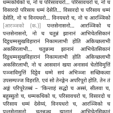
धम्मकथिको च, नो च परिसावचरो… परिसावचरो च, नो च
विसारदो परिसाय धम्मं देसेति… विसारदो च परिसाय धम्मं
देसेति, नो च विनयधरो… विनयधरो च, नो च आरञ्ञिको
[आरञ्ञको (क.)]
पन्तसेनासनो… आरञ्ञिको च
पन्तसेनासनो, नो च चतुन्नं झानानं आभिचेतसिकानं
दिट्ठधम्मसुखविहारानं निकामलाभी होति अकिच्छलाभी
अकसिरलाभी… चतुन्नञ्च झानानं आभिचेतसिकानं
दिट्ठधम्मसुखविहारानं निकामलाभी होति अकिच्छलाभी
अकसिरलाभी, नो च आसवानं खया अनासवं चेतोविमुत्तिं
पञ्ञाविमुत्तिं दिट्ठेव धम्मे सयं अभिञ्ञा सच्छिकत्वा
उपसम्पज्ज विहरति. एवं सो तेनङ्गेन अपरिपूरो होति. तेन तं
अङ्गं परिपूरेतब्बं – ‘किन्ताहं सद्धो च अस्सं, सीलवा च,
बहुस्सुतो च, धम्मकथिको च, परिसावचरो च, विसारदो च
परिसाय धम्मं देसेय्यं, विनयधरो च, आरञ्ञिको च
पन्तसेनासनो, चतुन्नञ्च झानानं आभिचेतसिकानं