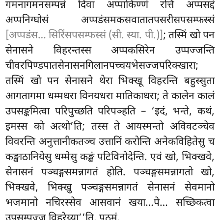
गमनागमनसम्पन्नं दिवा अप्पाकिण्णं रत्तिं अप्पसद्दं
अप्पनिग्घोसं अप्पडंसमकसवातातपसरीसपसम्फस्सं
[अप्पडंस… सिरिंसपसम्फस्सं (सी. स्या. पी.)]
; तस्मिं खो पन
सेनासने विहरन्तस्स अप्पकसिरेन उप्पज्जन्ति
चीवरपिण्डपातसेनासनगिलानपच्चयभेसज्जपरिक्खारा;
तस्मिं खो पन सेनासने थेरा भिक्खू विहरन्ति बहुस्सुता
आगतागमा धम्मधरा
विनयधरा मातिकाधरा; ते कालेन कालं
उपसङ्कमित्वा परिपुच्छति परिपञ्हति – ‘इदं, भन्ते, कथं,
इमस्स को अत्थो’ति; तस्स ते आयस्मन्तो अविवटञ्चेव
विवरन्ति अनुत्तानीकतञ्च उत्तानिं करोन्ति अनेकविहितेसु च
कङ्खाठानियेसु धम्मेसु कङ्खं पटिविनोदेन्ति. एवं खो, भिक्खवे,
सेनासनं पञ्चङ्गसमन्नागतं होति. पञ्चङ्गसमन्नागतो खो,
भिक्खवे, भिक्खु पञ्चङ्गसमन्नागतं सेनासनं सेवमानो
भजमानो नचिरस्सेव
आसवानं खया…पे… सच्छिकत्वा
उपसम्पज्ज विहरेय्या’’ति. पठमं.