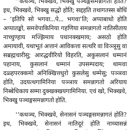
‘‘कथञ्च, भिक्खवे, भिक्खु पञ्चङ्गसमन्नागतो होति?
इध, भिक्खवे, भिक्खु सद्धो होति; सद्दहति तथागतस्स बोधिं
– ‘इतिपि सो भगवा…पे… भगवा’ति; अप्पाबाधो होति
अप्पातङ्को, समवेपाकिनिया गहणिया समन्नागतो नातिसीताय
नाच्चुण्हाय मज्झिमाय पधानक्खमाय; असठो होति
अमायावी, यथाभूतं अत्तानं आविकत्ता सत्थरि वा विञ्ञूसु वा
सब्रह्मचारीसु; आरद्धवीरियो
विहरति, अकुसलानं धम्मानं
पहानाय, कुसलानं धम्मानं उपसम्पदाय; थामवा
दळ्हपरक्कमो अनिक्खित्तधुरो कुसलेसु धम्मेसु; पञ्ञवा
होति, उदयत्थगामिनिया पञ्ञाय समन्नागतो अरियाय
निब्बेधिकाय सम्मा दुक्खक्खयगामिनिया. एवं खो, भिक्खवे,
भिक्खु पञ्चङ्गसमन्नागतो होति.
‘‘कथञ्च, भिक्खवे, सेनासनं पञ्चङ्गसमन्नागतं होति?
इध, भिक्खवे, सेनासनं नातिदूरं होति नाच्चासन्नं