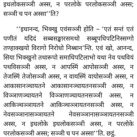
इधलोकसञ्ञी अस्स, न परलोके परलोकसञ्ञी अस्स;
सञ्ञी च पन अस्सा’’ति?
‘‘इधानन्द, भिक्खु एवंसञ्ञी होति – ‘एतं सन्तं एतं
पणीतं यदिदं सब्बसङ्खारसमथो सब्बूपधिपटिनिस्सग्गो
तण्हाक्खयो विरागो निरोधो निब्बान’न्ति. एवं खो, आनन्द,
सिया भिक्खुनो तथारूपो समाधिपटिलाभो यथा नेव पथवियं
पथविसञ्ञी अस्स, न आपस्मिं आपोसञ्ञी अस्स, न
तेजस्मिं तेजोसञ्ञी अस्स, न वायस्मिं
वायोसञ्ञी अस्स, न
आकासानञ्चायतने आकासानञ्चायतनसञ्ञी अस्स, न
विञ्ञाणञ्चायतने विञ्ञाणञ्चायतनसञ्ञी अस्स, न
आकिञ्चञ्ञायतने आकिञ्चञ्ञायतनसञ्ञी अस्स, न
नेवसञ्ञानासञ्ञायतने नेवसञ्ञानासञ्ञायतनसञ्ञी
अस्स, न इधलोके इधलोकसञ्ञी अस्स, न परलोके
परलोकसञ्ञी अस्स; सञ्ञी च पन अस्सा’’ति. छट्ठं.