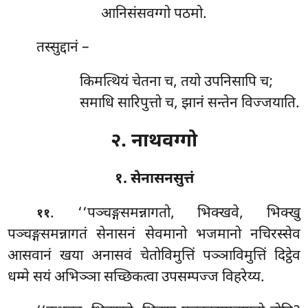
आनिसंसवग्गो पठमो.
तस्सुद्दानं –
किमत्थियं चेतना च, तयो उपनिसापि च;
समाधि सारिपुत्तो च, झानं सन्तेन विज्जयाति.
२. नाथवग्गो
१. सेनासनसुत्तं
. ‘‘पञ्चङ्गसमन्नागतो
, भिक्खवे, भिक्खु
११
पञ्चङ्गसमन्नागतं सेनासनं सेवमानो भजमानो नचिरस्सेव
आसवानं खया अनासवं चेतोविमुत्तिं पञ्ञाविमुत्तिं दिट्ठेव
धम्मे सयं अभिञ्ञा सच्छिकत्वा उपसम्पज्ज विहरेय्य.