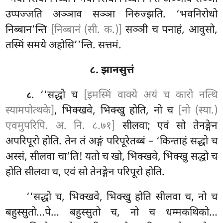
उप्पज्जति
अञ्ञाव सञ्ञा निरुज्झति. ‘भवनिरोधो
निब्बान’न्ति
[निब्बानं (सी. क.)]
सञ्ञी च पनाहं, आवुसो,
तस्मिं समये अहोसि’’न्ति. सत्तमं.
८. झानसुत्तं
. ‘‘सद्धो च
[इमस्मिं वाक्ये अयं च कारो नत्थि
८
स्यामपोत्थके]
, भिक्खवे, भिक्खु होति, नो च
[नो (स्या.)
एवमुपरिपि. अ. नि. ८.७१]
सीलवा; एवं सो तेनङ्गेन
अपरिपूरो होति. तेन तं अङ्गं परिपूरेतब्बं – ‘किन्ताहं सद्धो च
अस्सं, सीलवा चा’ति! यतो च खो, भिक्खवे, भिक्खु सद्धो च
होति सीलवा च, एवं सो तेनङ्गेन परिपूरो होति.
‘‘सद्धो
च, भिक्खवे, भिक्खु होति सीलवा च, नो च
बहुस्सुतो…पे… बहुस्सुतो च, नो च धम्मकथिको…