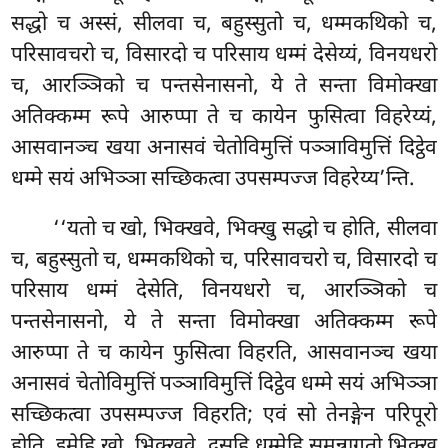
सद्धो च अस्सं, सीलवा च, बहुस्सुतो च, धम्मकथिको च,
परिसावचरो च, विसारदो च परिसाय धम्मं देसेय्यं, विनयधरो
च, आरञ्ञिको च पन्तसेनासनो, ये
ते सन्ता विमोक्खा
अतिक्कम्म रूपे आरुप्पा ते च कायेन फुसित्वा विहरेय्यं,
आसवानञ्च खया अनासवं चेतोविमुत्तिं पञ्ञाविमुत्तिं दिट्ठेव
धम्मे सयं अभिञ्ञा सच्छिकत्वा उपसम्पज्ज विहरेय्य’न्ति.
‘‘यतो च खो, भिक्खवे, भिक्खु सद्धो च होति, सीलवा
च, बहुस्सुतो च, धम्मकथिको च, परिसावचरो च, विसारदो च
परिसाय धम्मं देसेति, विनयधरो च, आरञ्ञिको च
पन्तसेनासनो, ये ते सन्ता विमोक्खा अतिक्कम्म रूपे
आरुप्पा ते च कायेन फुसित्वा विहरति, आसवानञ्च खया
अनासवं चेतोविमुत्तिं पञ्ञाविमुत्तिं दिट्ठेव धम्मे सयं अभिञ्ञा
सच्छिकत्वा उपसम्पज्ज विहरति; एवं सो तेनङ्गेन परिपूरो
होति. इमेहि खो, भिक्खवे, दसहि धम्मेहि समन्नागतो भिक्खु