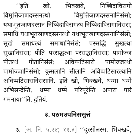
‘‘इति खो, भिक्खवे, निब्बिदाविरागो
विमुत्तिञाणदस्सनत्थो विमुत्तिञाणदस्सनानिसंसो;
यथाभूतञाणदस्सनं निब्बिदाविरागत्थं निब्बिदाविरागानिसंसं;
समाधि यथाभूतञाणदस्सनत्थो यथाभूतञाणदस्सनानिसंसो;
सुखं समाधत्थं समाधानिसंसं; पस्सद्धि सुखत्था
सुखानिसंसा; पीति पस्सद्धत्था पस्सद्धानिसंसा; पामोज्जं
पीतत्थं पीतानिसंसं; अविप्पटिसारो पामोज्जत्थो
पामोज्जानिसंसो; कुसलानि सीलानि अविप्पटिसारत्थानि
अविप्पटिसारानिसंसानि
. इति खो, भिक्खवे, धम्मा धम्मे
अभिसन्देन्ति, धम्मा धम्मे परिपूरेन्ति अपारा पारं
गमनाया’’ति. दुतियं.
३. पठमउपनिससुत्तं
.
[अ. नि. ५.२४; ११.३]
‘‘दुस्सीलस्स, भिक्खवे,
३