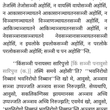
तेजस्मिं तेजोसञ्ञी अहोसिं, न वायस्मिं वायोसञ्ञी अहोसिं,
न आकासानञ्चायतने आकासानञ्चायतनसञ्ञी अहोसिं, न
विञ्ञाणञ्चायतने विञ्ञाणञ्चायतनसञ्ञी अहोसिं, न
आकिञ्चञ्ञायतने आकिञ्चञ्ञायतनसञ्ञी अहोसिं, न
नेवसञ्ञानासञ्ञायतने नेवसञ्ञानासञ्ञायतनसञ्ञी
अहोसिं, न इधलोके इधलोकसञ्ञी अहोसिं, न परलोके
परलोकसञ्ञी अहोसिं; सञ्ञी च पन अहोसि’’न्ति.
‘‘किंसञ्ञी पनायस्मा सारिपुत्तो
[किं सञ्ञी पनावुसो
सारिपुत्त (क.)]
तस्मिं समये अहोसी’’ति? ‘‘भवनिरोधो
निब्बानं भवनिरोधो निब्बान’’न्ति खो मे, आवुसो, अञ्ञाव
सञ्ञा उप्पज्जति अञ्ञाव सञ्ञा निरुज्झति. सेय्यथापि,
आवुसो, सकलिकग्गिस्स झायमानस्स अञ्ञाव अच्चि
उप्पज्जति अञ्ञाव अच्चि निरुज्झति; एवमेवं खो, आवुसो,
‘भवनिरोधो निब्बानं भवनिरोधो निब्बान’न्ति
अञ्ञाव सञ्ञा