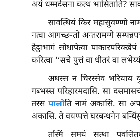
अयं धम्मदेसना कत्थ भासिताति? सावत
सावत्थियं किर महासुवण्णो नाम 
नत्वा आगच्छन्तो अन्तरामग्गे सम्पन्
हेट्ठाभागं सोधापेत्वा पाकारपरिक्खे
करित्वा ‘‘सचे पुत्तं वा धीतरं वा लभेय
अथस्स न चिरस्सेव भरियाय कु
गब्भस्स परिहारमदासि. सा दसमासच्च
तस्स
पालो
ति नामं अकासि. सा अपर
अकासि. ते वयप्पत्ते घरबन्धनेन बन्धि
तस्मिं समये सत्था पवत्तितव