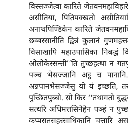
विस्सज्जेत्वा कारिते जेतवनमहाविहा
असीतिया, पितिपक्खतो
असीतियात
अनाथपिण्डिकेन कारिते जेतवनमहावि
छब्बस्सानीति द्विन्नं कुलानं गुणम
विसाखापि महाउपासिका निबद्धं दिवस
ओलोकेस्सन्ती’’ति तुच्छहत्था न गतप
पञ्च भेसज्जानि अट्ठ च पानानि. निव
अन्नपानभेसज्जेसु यो यं इच्छति, 
पुच्छितपुब्बो. सो किर ‘‘तथागतो बुद्
सत्थरि अधिमत्तसिनेहेन पञ्हं न पुच्छ
कप्पसतसहस्साधिकानि चत्तारि असङ्ख