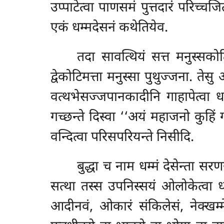
उप्पाटेत्वा पाणसमं पुत्तदारं परिच्चजि
एकं धम्मदेसनं कथेतियेव.
तदा
सावत्थियं सत्त मनुस्सको
द्वेकोटिमत्ता मनुस्सा पुथुज्जना. तेसु
वत्थभेसज्जपानकादीनि गाहापेत्वा 
गच्छन्ते दिस्वा ‘‘अयं महाजनो कुहिं ग
वन्दित्वा परिसपरियन्ते निसीदि.
बुद्धा च नाम धम्मं देसेन्ता स
सत्था तस्स उपनिस्सयं ओलोकेत्वा धम
आदीनवं, ओकारं संकिलेसं, नेक्खम्म