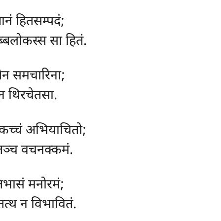
ानं हितसम्पदं;
ब्बलोकस्स सा हितं.
ेन समचारिना;
रेन थिरचेतसा.
्कच्चं अभियाचितो;
तञ्च वचनक्कमं.
तिभासं मनोरमं;
तत्थ न विभावितं.