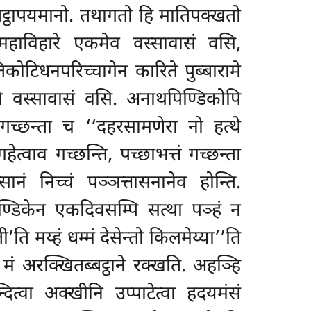
तिट्ठापयमानो. तथागतो हि मातिपक्खतो
धमहाविहारे एकमेव वस्सावासं वसि,
टिधनपरिच्चागेन कारिते पुब्बारामे
सानि वस्सावासं वसि. अनाथपिण्डिकोपि
 गच्छन्ता च ‘‘दहरसामणेरा नो हत्थे
गहेत्वाव गच्छन्ति, पच्छाभत्तं गच्छन्ता
सानं निच्चं पञ्ञत्तासनानेव होन्ति.
ण्डिकेन एकदिवसम्पि सत्था पञ्हं न
ि मय्हं धम्मं देसेन्तो किलमेय्या’’ति
ि मं अरक्खितब्बट्ठाने रक्खति. अहञ्हि
ित्वा अक्खीनि उप्पाटेत्वा हदयमंसं