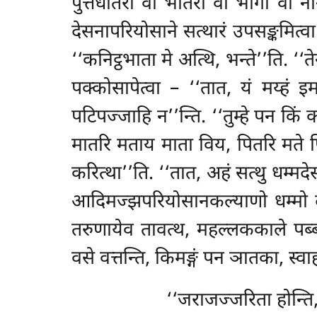
पुत्तधीतरो वा भातरो वा भोगा वा नान
देसनापरियोसाने सत्थारं उपसङ्कमित्व
‘‘कनिट्ठभाता मे अत्थि, भन्ते’’ति. ‘‘ते
पक्कोसापेत्वा – ‘‘तात, यं मय्हं 
पटिपज्जाहि न’’न्ति. ‘‘तुम्हे पन किं
मातरि मताय माता विय, पितरि मते पित
करित्था’’ति. ‘‘तात, अहं सत्थु धम्मद
आदिमज्झपरियोसानकल्याणो धम्मो देस
तरुणायेव तावत्थ, महल्लककाले पब्ब
वसे वत्तन्ति, किमङ्गं पन ञातका, स्व
‘‘जराजज्जरिता होन्ति