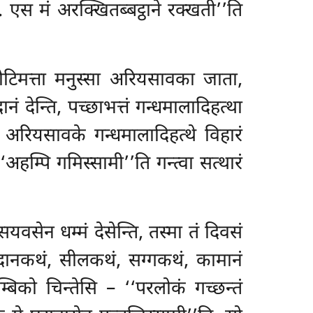
सिं. एस मं अरक्खितब्बट्ठाने रक्खती’’ति
चकोटिमत्ता मनुस्सा अरियसावका जाता,
ानं देन्ति, पच्छाभत्तं गन्धमालादिहत्था
ो अरियसावके गन्धमालादिहत्थे
विहारं
‘अहम्पि गमिस्सामी’’ति गन्त्वा सत्थारं
वसेन धम्मं देसेन्ति, तस्मा तं दिवसं
 – दानकथं, सीलकथं, सग्गकथं, कामानं
बिको चिन्तेसि – ‘‘परलोकं गच्छन्तं