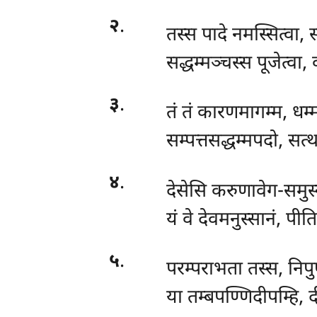
२
.
तस्स पादे नमस्सित्वा, स
सद्धम्मञ्चस्स पूजेत्वा,
३
.
तं तं कारणमागम्म, धम्
सम्पत्तसद्धम्मपदो, सत्
४
.
देसेसि
करुणावेग-समुस
यं वे देवमनुस्सानं, पीत
५
.
परम्पराभता तस्स, निप
या तम्बपण्णिदीपम्हि,