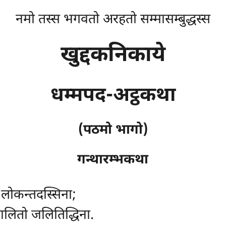
नमो तस्स भगवतो अरहतो सम्मासम्बुद्धस्स
खुद्दकनिकाये
धम्मपद-अट्ठकथा
(पठमो भागो)
गन्थारम्भकथा
 लोकन्तदस्सिना;
जालितो जलितिद्धिना.