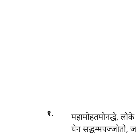
१
.
महामोहतमोनद्धे
, लोके
येन सद्धम्मपज्जोतो, 