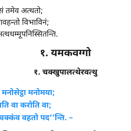
ेसं तमेव अत्थतो;
आवहन्तो विभाविनं;
्थधम्मूपनिस्सितन्ति.
१. यमकवग्गो
१. चक्खुपालत्थेरवत्थु
, मनोसेट्ठा मनोमया;
ासति वा करोति वा;
 चक्कंव वहतो पद’’न्ति. –