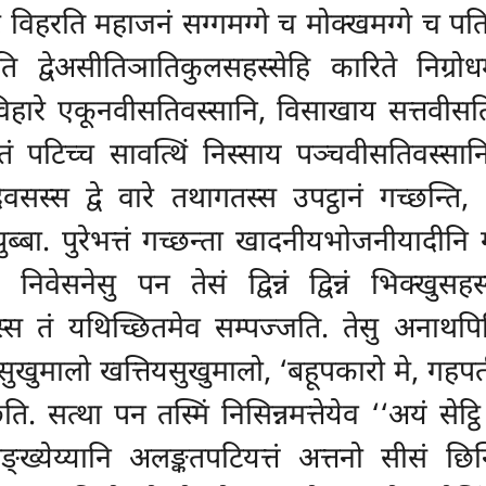
रे विहरति महाजनं सग्गमग्गे च मोक्खमग्गे च प
ि द्वेअसीतिञातिकुलसहस्सेहि कारिते निग्रो
हारे एकूनवीसतिवस्सानि, विसाखाय सत्तवीसतिको
हत्ततं पटिच्च सावत्थिं निस्साय पञ्चवीसतिवस्
स्स द्वे वारे तथागतस्स उपट्ठानं गच्छन्ति,
ुब्बा. पुरेभत्तं गच्छन्ता खादनीयभोजनीयादीनि
ेसनेसु पन तेसं द्विन्नं द्विन्नं भिक्खुसहस्
तस्स तं यथिच्छितमेव सम्पज्जति. तेसु अनाथपि
धसुखुमालो खत्तियसुखुमालो, ‘बहूपकारो मे, गहपती’त
ति. सत्था पन तस्मिं निसिन्नमत्तेयेव ‘‘अयं सेट्ठ
्येय्यानि अलङ्कतपटियत्तं अत्तनो सीसं छिन्द