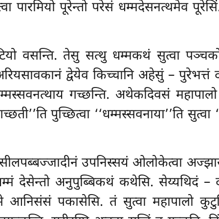
त्वा पारमियो पूरेन्तो परेसं धम्मदेसनत्थमेव पूरे
टियो वसन्ति. तेसु सत्थु धम्मकथं सुत्वा पञ्
 अरियसावकानं द्वेयेव किच्चानि अहेसुं – पुरेभत्तं द
धम्मस्सवनत्थाय गच्छन्ति. अथेकदिवसं महापाल
च्छती’’ति पुच्छित्वा ‘‘धम्मस्सवनाया’’ति सुत्वा ‘
रणसीलपब्बज्जादीनं उपनिस्सयं ओलोकेत्वा अज्झासय
्मं देसेन्तो अनुपुब्बिकथं कथेसि. सेय्यथिदं
े आनिसंसं पकासेसि. तं सुत्वा महापालो कुटुम्