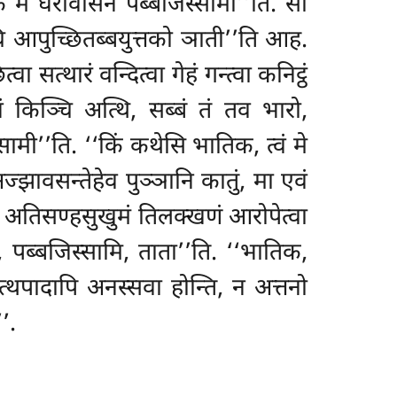
िं मे घरावासेन पब्बजिस्सामी’’ति. सो
ोचि आपुच्छितब्बयुत्तको ञाती’’ति आह.
 सत्थारं वन्दित्वा गेहं गन्त्वा कनिट्ठं
ं किञ्चि अत्थि, सब्बं तं तव भारो,
सामी’’ति. ‘‘किं कथेसि भातिक, त्वं मे
्झावसन्तेहेव पुञ्ञानि कातुं
, मा एवं
 हि अतिसण्हसुखुमं तिलक्खणं आरोपेत्वा
, पब्बजिस्सामि, ताता’’ति. ‘‘भातिक,
्थपादापि अनस्सवा होन्ति, न अत्तनो
’.