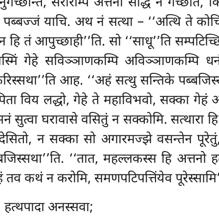
ुगच्छन्ति, सरीरम्पि अत्तना
सद्धिं न गच्छति, क
ा पब्बज्जं याचि. अथ नं सत्था – ‘‘अत्थि ते क
न हि तं आपुच्छाही’’ति. सो ‘‘साधू’’ति सम्पटिच्छित्वा
इमस्मिं गेहे सविञ्ञाणकम्पि अविञ्ञाणकम्पि धन
 करिस्सथा’’ति आह. ‘‘अहं सत्थु सन्तिके पब्बजिस्
ा विय लद्धो, गेहे ते महाविभवो, सक्का गेहं अज
ेसनं सुत्वा घरावासे वसितुं न सक्कोमि. सत्थारा
ितो, न सक्का सो अगारमज्झे वसन्तेन पूरेतुं
जिस्सथा’’ति. ‘‘तात, महल्लकस्स हि अत्तनो हत
ाहं तव कथं न करोमि, समणपटिपत्तिंयेव पूरेस्सामि’
, हत्थपादा अनस्सवा;