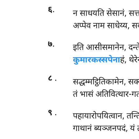
६
.
न साधयति सेसानं, सत्त
अप्पेव नाम साधेय्य, स
७
.
इति आसीसमानेन, दन्त
कुमारकस्सपेना
हं, थे
८
.
सद्धम्मट्ठितिकामेन
, सक
तं भासं अतिवित्थार-ग
९
.
पहायारोपयित्वान
, तन्
गाथानं ब्यञ्जनपदं, यं 