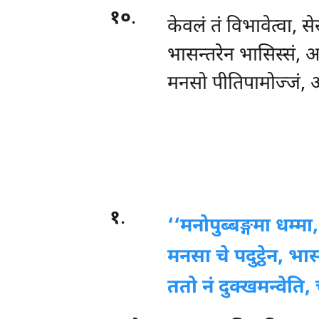
१०
.
केवलं तं विभावेत्वा, स
भासन्तरेन भासिस्सं, 
मनसो पीतिपामोज्जं, अत
१
.
‘‘मनोपुब्बङ्गमा
धम्मा
मनसा चे पदुट्ठेन, भ
ततो नं दुक्खमन्वेति,