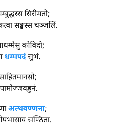
म्बुद्धस्स सिरीमतो;
 कत्वा सङ्घस्स चञ्जलिं.
माधम्मेसु कोविदो;
था
धम्मपदं
सुभं.
्साहितमानसो;
िपामोज्जवड्ढनं.
ुणा
अत्थवण्णना
;
 दीपभासाय सण्ठिता.