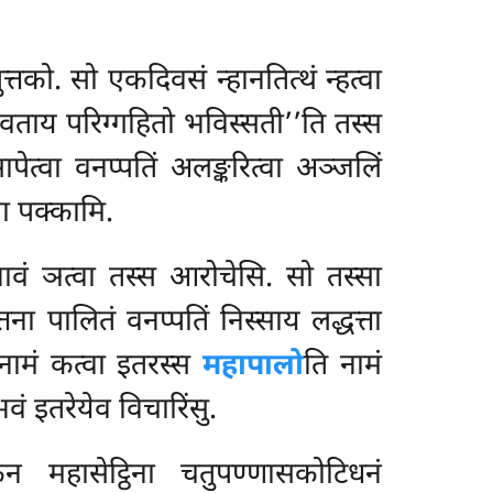
तको. सो एकदिवसं न्हानतित्थं न्हत्वा
देवताय परिग्गहितो भविस्सती’’ति तस्स
पेत्वा वनप्पतिं अलङ्करित्वा अञ्जलिं
्वा पक्कामि.
भावं ञत्वा तस्स आरोचेसि. सो तस्सा
त्तना पालितं वनप्पतिं निस्साय लद्धत्ता
नामं कत्वा इतरस्स
महापालो
ति नामं
वं इतरेयेव विचारिंसु.
केन महासेट्ठिना चतुपण्णासकोटिधनं