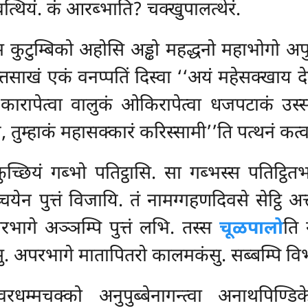
्थियं. कं आरब्भाति? चक्खुपालत्थेरं.
कुटुम्बिको अहोसि अड्ढो महद्धनो महाभोगो अपुत्
नपत्तसाखं एकं वनप्पतिं दिस्वा ‘‘अयं महेसक्खाय 
पं कारापेत्वा वालुकं ओकिरापेत्वा धजपटाकं उस्सा
्यं, तुम्हाकं महासक्कारं करिस्सामी’’ति पत्थनं कत
च्छियं गब्भो पतिट्ठासि. सा
गब्भस्स पतिट्ठित
येन पुत्तं विजायि. तं नामग्गहणदिवसे
सेट्ठि अ
भागे अञ्ञम्पि पुत्तं लभि. तस्स
चूळपालो
ति 
ंसु. अपरभागे मातापितरो कालमकंसु. सब्बम्पि विभ
रधम्मचक्को अनुपुब्बेनागन्त्वा अनाथपिण्डि