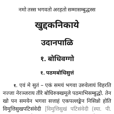
नमो तस्स भगवतो अरहतो सम्मासम्बुद्धस्स
खुद्दकनिकाये
उदानपाळि
१. बोधिवग्गो
१. पठमबोधिसुत्तं
. एवं
मे सुतं – एकं समयं भगवा उरुवेलायं विहरति
१
नज्जा नेरञ्जराय तीरे बोधिरुक्खमूले पठमाभिसम्बुद्धो. तेन
खो पन समयेन भगवा सत्ताहं एकपल्लङ्केन निसिन्नो होति
विमुत्तिसुखपटिसंवेदी
[विमुत्तिसुखं पटिसंवेदी (स्या. पी.