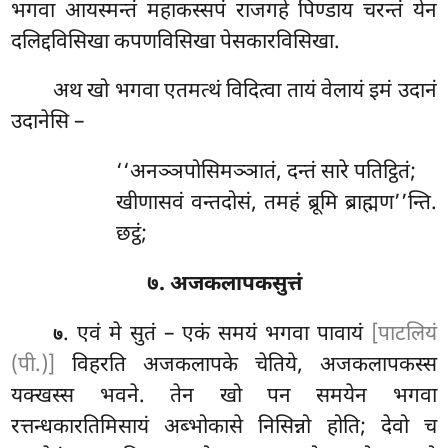
भगवा आयस्मन्तं महाकस्सपं राजगहे पिण्डाय चरन्तं येन
दलिद्दविसिखा कपणविसिखा पेसकारविसिखा.
अथ खो भगवा एतमत्थं विदित्वा तायं वेलायं इमं उदानं
उदानेसि –
‘‘अनञ्ञपोसिमञ्ञातं, दन्तं सारे पतिट्ठितं;
खीणासवं वन्तदोसं, तमहं ब्रूमि ब्राह्मण’’न्ति.
छट्ठं;
७. अजकलापकसुत्तं
. एवं
मे सुतं – एकं समयं भगवा पावायं
[पाटलियं
७
(पी.)]
विहरति अजकलापके
चेतिये, अजकलापकस्स
यक्खस्स भवने. तेन खो पन समयेन भगवा
रत्तन्धकारतिमिसायं
अब्भोकासे निसिन्नो होति; देवो च