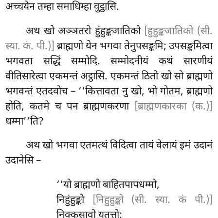
अच्चयेन तम्हा समाधिम्हा वुट्ठासि.
अथ खो अञ्ञतरो हुंहुङ्कजातिको
[हुहुङ्कजातिको (सी.
स्या. कं. पी.)]
ब्राह्मणो येन भगवा तेनुपसङ्कमि; उपसङ्कमित्वा
भगवता सद्धिं सम्मोदि. सम्मोदनीयं कथं सारणीयं
वीतिसारेत्वा एकमन्तं अट्ठासि. एकमन्तं ठितो खो सो ब्राह्मणो
भगवन्तं एतदवोच – ‘‘कित्तावता नु खो, भो गोतम, ब्राह्मणो
होति, कतमे च पन ब्राह्मणकरणा
[ब्राह्मणकारका (क.)]
धम्मा’’ति?
अथ खो भगवा एतमत्थं विदित्वा
तायं वेलायं इमं उदानं
उदानेसि –
‘‘यो ब्राह्मणो बाहितपापधम्मो,
निहुंहुङ्को
[निहुहुङ्को (सी. स्या. कं पी.)]
निक्कसावो यतत्तो;