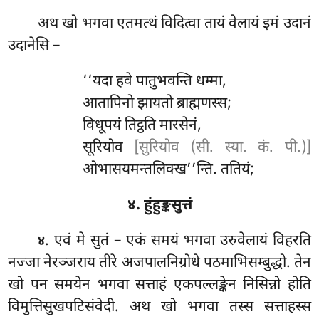
अथ खो भगवा एतमत्थं विदित्वा तायं वेलायं इमं उदानं
उदानेसि –
‘‘यदा हवे पातुभवन्ति धम्मा,
आतापिनो झायतो ब्राह्मणस्स;
विधूपयं तिट्ठति मारसेनं,
सूरियोव
[सुरियोव (सी. स्या. कं. पी.)]
ओभासयमन्तलिक्ख’’न्ति. ततियं;
४. हुंहुङ्कसुत्तं
. एवं
मे सुतं – एकं समयं भगवा उरुवेलायं विहरति
४
नज्जा नेरञ्जराय तीरे अजपालनिग्रोधे पठमाभिसम्बुद्धो. तेन
खो पन समयेन भगवा सत्ताहं एकपल्लङ्केन निसिन्नो होति
विमुत्तिसुखपटिसंवेदी. अथ खो भगवा तस्स सत्ताहस्स