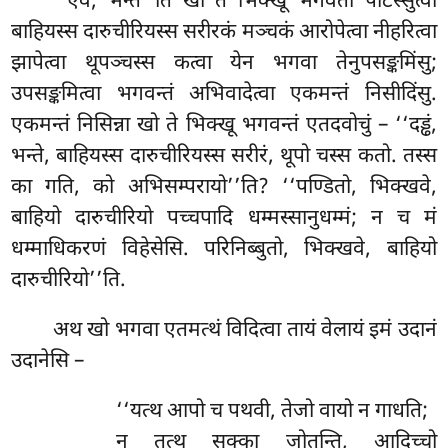
‘‘एवं, भन्ते’’ति खो ते भिक्खू भगवतो पटिस्सुत्वा
बाहियस्स दारुचीरियस्स सरीरकं मञ्चकं आरोपेत्वा नीहरित्वा
झापेत्वा थूपञ्चस्स कत्वा येन भगवा तेनुपसङ्कमिंसु;
उपसङ्कमित्वा भगवन्तं अभिवादेत्वा एकमन्तं निसीदिंसु.
एकमन्तं निसिन्ना खो ते भिक्खू भगवन्तं एतदवोचुं – ‘‘दड्ढं,
भन्ते, बाहियस्स दारुचीरियस्स सरीरं, थूपो चस्स
कतो. तस्स
का गति, को अभिसम्परायो’’ति? ‘‘पण्डितो, भिक्खवे,
बाहियो दारुचीरियो पच्चपादि धम्मस्सानुधम्मं; न च मं
धम्माधिकरणं
विहेसेसि. परिनिब्बुतो, भिक्खवे, बाहियो
दारुचीरियो’’ति.
अथ खो भगवा एतमत्थं विदित्वा तायं वेलायं इमं उदानं
उदानेसि –
‘‘यत्थ आपो च पथवी, तेजो वायो न गाधति;
न तत्थ सुक्का जोतन्ति, आदिच्चो