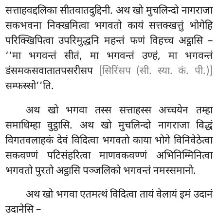
सत्ताहवद्दलिका सीतवातदुद्दिनी. अथ खो मुचलिन्दो नागराजा
सकभवना निक्खमित्वा भगवतो कायं सत्तक्खत्तुं भोगेहि
परिक्खिपित्वा उपरिमुद्धनि महन्तं फणं विहच्च अट्ठासि –
‘‘मा भगवन्तं सीतं, मा भगवन्तं उण्हं, मा भगवन्तं
डंसमकसवातातपसरीसप
[सिरिंसप (सी. स्या. कं. पी.)]
सम्फस्सो’’ति.
अथ खो भगवा तस्स सत्ताहस्स अच्चयेन तम्हा
समाधिम्हा वुट्ठासि. अथ खो मुचलिन्दो नागराजा विद्धं
विगतवलाहकं देवं विदित्वा भगवतो काया भोगे विनिवेठेत्वा
सकवण्णं पटिसंहरित्वा माणवकवण्णं अभिनिम्मिनित्वा
भगवतो पुरतो अट्ठासि पञ्जलिको भगवन्तं नमस्समानो.
अथ
खो भगवा एतमत्थं विदित्वा तायं वेलायं इमं उदानं
उदानेसि –