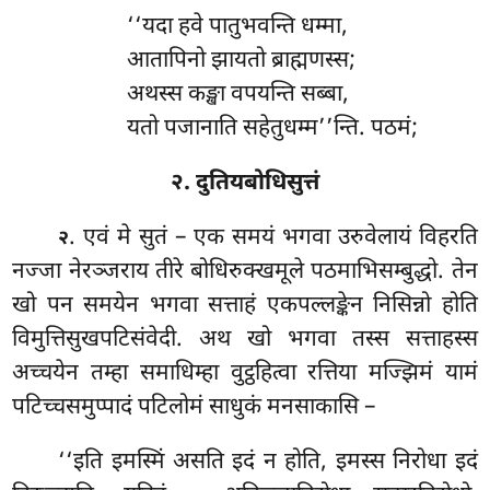
‘‘यदा
हवे पातुभवन्ति धम्मा,
आतापिनो झायतो ब्राह्मणस्स;
अथस्स कङ्खा वपयन्ति सब्बा,
यतो पजानाति सहेतुधम्म’’न्ति. पठमं;
२. दुतियबोधिसुत्तं
. एवं
मे सुतं – एक समयं भगवा उरुवेलायं विहरति
२
नज्जा नेरञ्जराय तीरे बोधिरुक्खमूले पठमाभिसम्बुद्धो. तेन
खो पन समयेन भगवा सत्ताहं एकपल्लङ्केन निसिन्नो होति
विमुत्तिसुखपटिसंवेदी. अथ खो भगवा तस्स सत्ताहस्स
अच्चयेन तम्हा समाधिम्हा वुट्ठहित्वा रत्तिया मज्झिमं यामं
पटिच्चसमुप्पादं पटिलोमं साधुकं मनसाकासि –
‘‘इति इमस्मिं असति इदं न होति, इमस्स निरोधा इदं