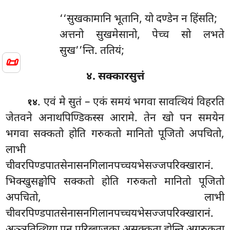
‘‘सुखकामानि भूतानि, यो दण्डेन न हिंसति;
अत्तनो सुखमेसानो, पेच्च सो लभते
सुख’’न्ति. ततियं;
📜
४. सक्कारसुत्तं
. एवं मे सुतं – एकं समयं भगवा सावत्थियं विहरति
१४
जेतवने अनाथपिण्डिकस्स आरामे. तेन खो पन समयेन
भगवा सक्कतो होति गरुकतो मानितो पूजितो अपचितो,
लाभी
चीवरपिण्डपातसेनासनगिलानपच्चयभेसज्जपरिक्खारानं.
भिक्खुसङ्घोपि सक्कतो होति
गरुकतो मानितो पूजितो
अपचितो, लाभी
चीवरपिण्डपातसेनासनगिलानपच्चयभेसज्जपरिक्खारानं.
अञ्ञतित्थिया पन परिब्बाजका असक्कता होन्ति अगरुकता