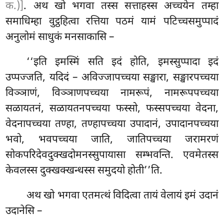
क.)]
. अथ खो भगवा तस्स सत्ताहस्स अच्चयेन तम्हा
समाधिम्हा वुट्ठहित्वा रत्तिया पठमं यामं पटिच्चसमुप्पादं
अनुलोमं साधुकं मनसाकासि –
‘‘इति इमस्मिं सति इदं होति, इमस्सुप्पादा इदं
उप्पज्जति, यदिदं – अविज्जापच्चया सङ्खारा, सङ्खारपच्चया
विञ्ञाणं, विञ्ञाणपच्चया नामरूपं, नामरूपपच्चया
सळायतनं, सळायतनपच्चया फस्सो, फस्सपच्चया वेदना,
वेदनापच्चया तण्हा, तण्हापच्चया उपादानं, उपादानपच्चया
भवो, भवपच्चया जाति, जातिपच्चया जरामरणं
सोकपरिदेवदुक्खदोमनस्सुपायासा सम्भवन्ति. एवमेतस्स
केवलस्स दुक्खक्खन्धस्स समुदयो होती’’ति.
अथ खो भगवा एतमत्थं विदित्वा तायं वेलायं इमं उदानं
उदानेसि –