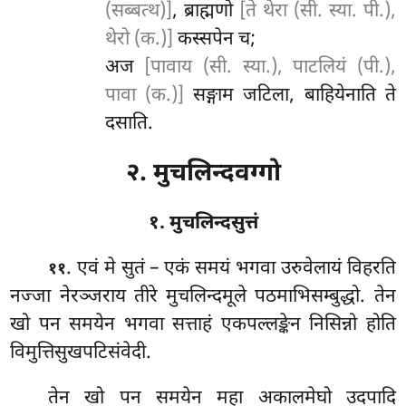
(सब्बत्थ)]
, ब्राह्मणो
[ते थेरा (सी. स्या. पी.),
थेरो (क.)]
कस्सपेन च;
अज
[पावाय (सी. स्या.), पाटलियं (पी.),
पावा (क.)]
सङ्गाम जटिला, बाहियेनाति ते
दसाति.
२. मुचलिन्दवग्गो
१. मुचलिन्दसुत्तं
. एवं
मे सुतं – एकं समयं भगवा उरुवेलायं विहरति
११
नज्जा नेरञ्जराय तीरे मुचलिन्दमूले पठमाभिसम्बुद्धो. तेन
खो पन समयेन भगवा सत्ताहं एकपल्लङ्केन निसिन्नो होति
विमुत्तिसुखपटिसंवेदी.
तेन खो पन समयेन महा अकालमेघो उदपादि