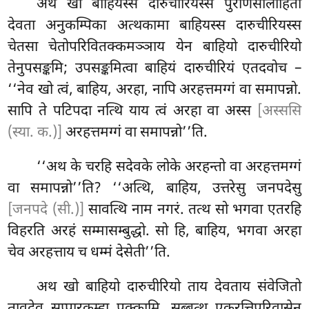
अथ खो
बाहियस्स दारुचीरियस्स पुराणसालोहिता
देवता अनुकम्पिका अत्थकामा बाहियस्स दारुचीरियस्स
चेतसा चेतोपरिवितक्कमञ्ञाय येन बाहियो दारुचीरियो
तेनुपसङ्कमि; उपसङ्कमित्वा बाहियं दारुचीरियं एतदवोच –
‘‘नेव खो त्वं
, बाहिय, अरहा, नापि अरहत्तमग्गं वा समापन्नो.
सापि ते पटिपदा नत्थि याय त्वं अरहा वा अस्स
[अस्ससि
(स्या. क.)]
अरहत्तमग्गं वा समापन्नो’’ति.
‘‘अथ के चरहि सदेवके लोके अरहन्तो वा अरहत्तमग्गं
वा समापन्नो’’ति? ‘‘अत्थि, बाहिय, उत्तरेसु जनपदेसु
[जनपदे (सी.)]
सावत्थि नाम नगरं. तत्थ सो भगवा एतरहि
विहरति अरहं सम्मासम्बुद्धो. सो हि, बाहिय, भगवा अरहा
चेव अरहत्ताय च धम्मं देसेती’’ति.
अथ खो बाहियो दारुचीरियो ताय देवताय संवेजितो
तावदेव सुप्पारकम्हा पक्कामि. सब्बत्थ एकरत्तिपरिवासेन