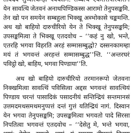
येन सावत्थि जेतवनं अनाथपिण्डिकस्स आरामो तेनुपसङ्कमि.
तेन खो पन समयेन
सम्बहुला भिक्खू अब्भोकासे चङ्कमन्ति.
अथ खो बाहियो दारुचीरियो येन ते भिक्खू तेनुपसङ्कमि;
उपसङ्कमित्वा ते भिक्खू एतदवोच – ‘‘कहं नु खो, भन्ते,
एतरहि भगवा विहरति अरहं सम्मासम्बुद्धो? दस्सनकामम्हा
मयं तं
भगवन्तं अरहन्तं सम्मासम्बुद्ध’’न्ति. ‘‘अन्तरघरं
पविट्ठो खो, बाहिय, भगवा पिण्डाया’’ति.
अथ खो बाहियो दारुचीरियो तरमानरूपो जेतवना
निक्खमित्वा सावत्थिं पविसित्वा अद्दस भगवन्तं सावत्थियं
पिण्डाय चरन्तं पासादिकं पसादनीयं सन्तिन्द्रियं सन्तमानसं
उत्तमदमथसमथमनुप्पत्तं दन्तं गुत्तं यतिन्द्रियं नागं. दिस्वान
येन भगवा तेनुपसङ्कमि; उपसङ्कमित्वा भगवतो पादे सिरसा
निपतित्वा भगवन्तं एतदवोच – ‘‘देसेतु मे, भन्ते भगवा,