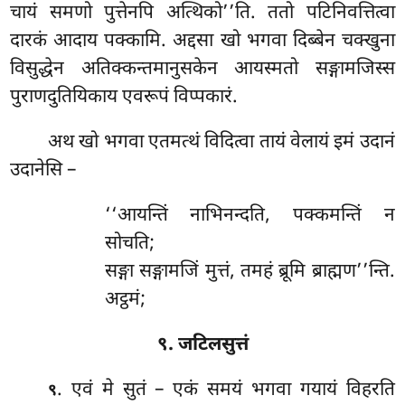
चायं समणो पुत्तेनपि अत्थिको’’ति. ततो पटिनिवत्तित्वा
दारकं आदाय पक्कामि. अद्दसा खो भगवा दिब्बेन चक्खुना
विसुद्धेन अतिक्कन्तमानुसकेन आयस्मतो सङ्गामजिस्स
पुराणदुतियिकाय एवरूपं विप्पकारं.
अथ खो भगवा एतमत्थं विदित्वा तायं वेलायं इमं उदानं
उदानेसि –
‘‘आयन्तिं नाभिनन्दति, पक्कमन्तिं न
सोचति;
सङ्गा सङ्गामजिं मुत्तं, तमहं ब्रूमि ब्राह्मण’’न्ति.
अट्ठमं;
९. जटिलसुत्तं
. एवं मे सुतं – एकं समयं भगवा गयायं विहरति
९