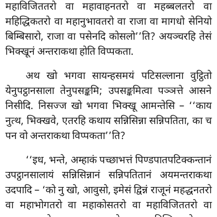
महाविजिततरो वा महावाहनतरो वा
महब्बलतरो वा
महिद्धिकतरो वा महानुभावतरो वा राजा वा मागधो सेनियो
बिम्बिसारो, राजा वा पसेनदि कोसलो’’ति? अयञ्चरहि तेसं
भिक्खूनं अन्तराकथा होति विप्पकता.
अथ खो भगवा सायन्हसमयं पटिसल्लाना वुट्ठितो
येनुपट्ठानसाला तेनुपसङ्कमि; उपसङ्कमित्वा पञ्ञत्ते आसने
निसीदि. निसज्ज खो भगवा भिक्खू आमन्तेसि – ‘‘काय
नुत्थ, भिक्खवे, एतरहि कथाय सन्निसिन्ना सन्निपतिता, का च
पन वो अन्तराकथा विप्पकता’’ति?
‘‘इध, भन्ते, अम्हाकं पच्छाभत्तं पिण्डपातपटिक्कन्तानं
उपट्ठानसालायं सन्निसिन्नानं सन्निपतितानं अयमन्तराकथा
उदपादि – ‘को नु खो, आवुसो, इमेसं द्विन्नं राजूनं महद्धनतरो
वा महाभोगतरो वा महाकोसतरो वा महाविजिततरो वा