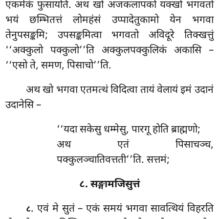
एकमेकं फुसायति. अथ खो अजकलापको यक्खो भगवतो
भयं छम्भितत्तं लोमहंसं उप्पादेतुकामो येन भगवा
तेनुपसङ्कमि; उपसङ्कमित्वा भगवतो अविदूरे तिक्खत्तुं
‘‘अक्कुलो पक्कुलो’’ति अक्कुलपक्कुलिकं अकासि –
‘‘एसो ते, समण, पिसाचो’’ति.
अथ खो भगवा एतमत्थं विदित्वा तायं वेलायं इमं उदानं
उदानेसि –
‘‘यदा सकेसु धम्मेसु, पारगू होति ब्राह्मणो;
अथ एतं पिसाचञ्च,
पक्कुलञ्चातिवत्तती’’ति. सत्तमं;
८. सङ्गामजिसुत्तं
. एवं मे सुतं – एकं समयं भगवा सावत्थियं विहरति
८