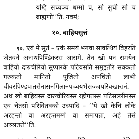
यम्हि सच्चञ्च धम्मो च, सो सुची सो च
ब्राह्मणो’’ति. नवमं;
१०. बाहियसुत्तं
. एवं मे सुतं – एकं समयं भगवा सावत्थियं विहरति
१०
जेतवने अनाथपिण्डिकस्स आरामे. तेन खो पन समयेन
बाहियो दारुचीरियो सुप्पारके पटिवसति समुद्दतीरे सक्कतो
गरुकतो मानितो पूजितो अपचितो लाभी
चीवरपिण्डपातसेनासनगिलानपच्चयभेसज्जपरिक्खारानं.
अथ खो बाहियस्स दारुचीरियस्स रहोगतस्स पटिसल्लीनस्स
एवं चेतसो परिवितक्को उदपादि – ‘‘ये खो केचि लोके
अरहन्तो वा अरहत्तमग्गं वा समापन्ना, अहं तेसं
अञ्ञतरो’’ति.