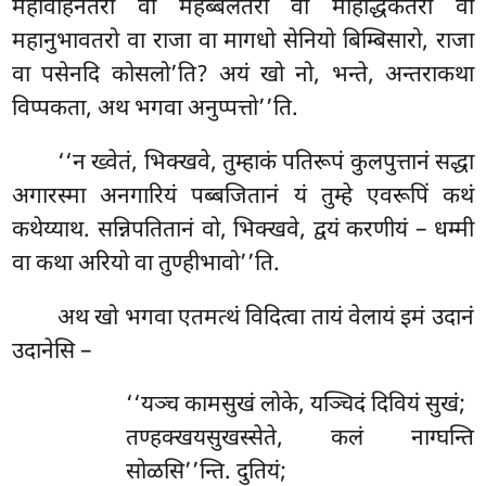
महावाहनतरो वा महब्बलतरो वा महिद्धिकतरो वा
महानुभावतरो वा राजा वा मागधो सेनियो बिम्बिसारो, राजा
वा पसेनदि कोसलो’ति? अयं खो नो, भन्ते, अन्तराकथा
विप्पकता, अथ भगवा अनुप्पत्तो’’ति.
‘‘न
ख्वेतं, भिक्खवे, तुम्हाकं पतिरूपं कुलपुत्तानं सद्धा
अगारस्मा अनगारियं पब्बजितानं यं तुम्हे एवरूपिं कथं
कथेय्याथ. सन्निपतितानं वो, भिक्खवे, द्वयं करणीयं – धम्मी
वा कथा अरियो वा तुण्हीभावो’’ति.
अथ खो भगवा एतमत्थं विदित्वा तायं वेलायं इमं उदानं
उदानेसि –
‘‘यञ्च
कामसुखं लोके, यञ्चिदं दिवियं सुखं;
तण्हक्खयसुखस्सेते
, कलं नाग्घन्ति
सोळसि’’न्ति. दुतियं;