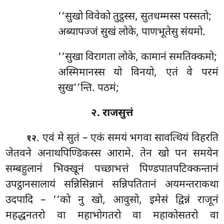
‘‘सुखो विवेको तुट्ठस्स, सुतधम्मस्स पस्सतो;
अब्यापज्जं सुखं लोके, पाणभूतेसु संयमो.
‘‘सुखा
विरागता लोके, कामानं समतिक्कमो;
अस्मिमानस्स यो विनयो, एतं वे परमं
सुख’’न्ति. पठमं;
२. राजसुत्तं
. एवं मे सुतं – एकं समयं भगवा सावत्थियं विहरति
१२
जेतवने अनाथपिण्डिकस्स आरामे. तेन खो पन समयेन
सम्बहुलानं भिक्खूनं पच्छाभत्तं पिण्डपातपटिक्कन्तानं
उपट्ठानसालायं सन्निसिन्नानं सन्निपतितानं अयमन्तराकथा
उदपादि – ‘‘को नु खो, आवुसो, इमेसं द्विन्नं राजूनं
महद्धनतरो वा महाभोगतरो वा महाकोसतरो वा