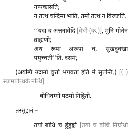
नप्पकासति;
न तत्थ चन्दिमा भाति, तमो तत्थ न विज्जति.
‘‘यदा
च अत्तनावेदि
[वेधी (क.)]
, मुनि मोनेन
ब्राह्मणो;
अथ रूपा अरूपा च, सुखदुक्खा
पमुच्चती’’ति. दसमं;
(अयम्पि उदानो वुत्तो भगवता इति मे सुतन्ति.)
[( )
स्यामपोत्थके नत्थि]
बोधिवग्गो पठमो निट्ठितो.
तस्सुद्दानं
–
तयो बोधि च हुंहुङ्को
[तयो च बोधि निग्रोधो