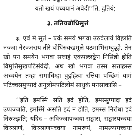
यतो खयं पच्चयानं अवेदी’’ति. दुतियं;
३. ततियबोधिसुत्तं
. एवं
मे सुतं – एकं समयं भगवा उरुवेलायं विहरति
३
नज्जा नेरञ्जराय तीरे बोधिरुक्खमूले पठमाभिसम्बुद्धो. तेन
खो पन समयेन
भगवा सत्ताहं एकपल्लङ्केन निसिन्नो होति
विमुत्तिसुखपटिसंवेदी. अथ खो भगवा तस्स सत्ताहस्स
अच्चयेन तम्हा समाधिम्हा वुट्ठहित्वा रत्तिया पच्छिमं यामं
पटिच्चसमुप्पादं अनुलोमपटिलोमं साधुकं मनसाकासि –
‘‘इति इमस्मिं सति इदं होति, इमस्सुप्पादा इदं
उप्पज्जति, इमस्मिं असति इदं न होति, इमस्स निरोधा इदं
निरुज्झति; यदिदं – अविज्जापच्चया सङ्खारा, सङ्खारपच्चया
विञ्ञाणं, विञ्ञाणपच्चया नामरूपं, नामरूपपच्चया