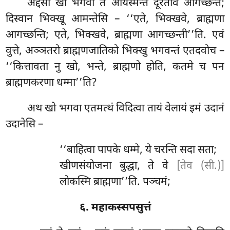
अद्दसा
खो भगवा ते आयस्मन्ते दूरतोव आगच्छन्ते;
दिस्वान भिक्खू आमन्तेसि – ‘‘एते, भिक्खवे, ब्राह्मणा
आगच्छन्ति; एते, भिक्खवे, ब्राह्मणा आगच्छन्ती’’ति. एवं
वुत्ते
, अञ्ञतरो ब्राह्मणजातिको भिक्खु भगवन्तं एतदवोच –
‘‘कित्तावता नु खो, भन्ते, ब्राह्मणो होति, कतमे च पन
ब्राह्मणकरणा धम्मा’’ति?
अथ खो भगवा एतमत्थं विदित्वा तायं वेलायं इमं उदानं
उदानेसि –
‘‘बाहित्वा पापके धम्मे, ये चरन्ति सदा सता;
खीणसंयोजना
बुद्धा, ते वे
[तेव (सी.)]
लोकस्मि ब्राह्मणा’’ति. पञ्चमं;
६. महाकस्सपसुत्तं