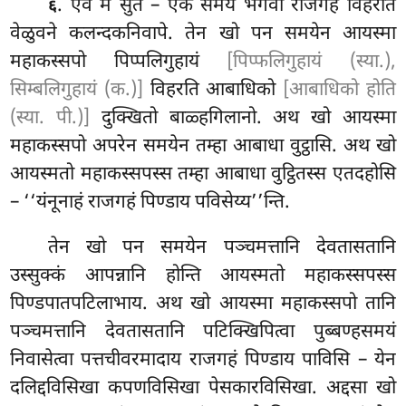
. एवं मे सुतं – एकं समयं भगवा राजगहे विहरति
६
वेळुवने कलन्दकनिवापे. तेन खो पन समयेन आयस्मा
महाकस्सपो पिप्पलिगुहायं
[पिप्फलिगुहायं (स्या.),
सिम्बलिगुहायं (क.)]
विहरति आबाधिको
[आबाधिको होति
(स्या. पी.)]
दुक्खितो बाळ्हगिलानो. अथ खो आयस्मा
महाकस्सपो अपरेन समयेन तम्हा आबाधा वुट्ठासि. अथ खो
आयस्मतो महाकस्सपस्स तम्हा आबाधा वुट्ठितस्स एतदहोसि
– ‘‘यंनूनाहं राजगहं पिण्डाय पविसेय्य’’न्ति.
तेन खो पन समयेन पञ्चमत्तानि देवतासतानि
उस्सुक्कं आपन्नानि होन्ति आयस्मतो महाकस्सपस्स
पिण्डपातपटिलाभाय. अथ खो आयस्मा महाकस्सपो तानि
पञ्चमत्तानि देवतासतानि पटिक्खिपित्वा पुब्बण्हसमयं
निवासेत्वा पत्तचीवरमादाय राजगहं पिण्डाय पाविसि – येन
दलिद्दविसिखा कपणविसिखा पेसकारविसिखा. अद्दसा खो