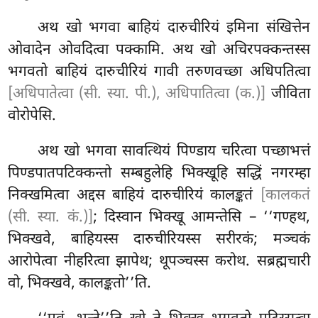
अथ
खो भगवा बाहियं दारुचीरियं इमिना संखित्तेन
ओवादेन ओवदित्वा पक्कामि. अथ खो अचिरपक्कन्तस्स
भगवतो बाहियं दारुचीरियं गावी तरुणवच्छा अधिपतित्वा
[अधिपातेत्वा (सी. स्या. पी.), अधिपातित्वा (क.)]
जीविता
वोरोपेसि.
अथ खो भगवा सावत्थियं पिण्डाय चरित्वा पच्छाभत्तं
पिण्डपातपटिक्कन्तो सम्बहुलेहि भिक्खूहि सद्धिं नगरम्हा
निक्खमित्वा अद्दस बाहियं दारुचीरियं कालङ्कतं
[कालकतं
(सी. स्या. कं.)]
; दिस्वान भिक्खू आमन्तेसि – ‘‘गण्हथ,
भिक्खवे, बाहियस्स दारुचीरियस्स सरीरकं; मञ्चकं
आरोपेत्वा नीहरित्वा झापेथ; थूपञ्चस्स करोथ. सब्रह्मचारी
वो, भिक्खवे, कालङ्कतो’’ति.