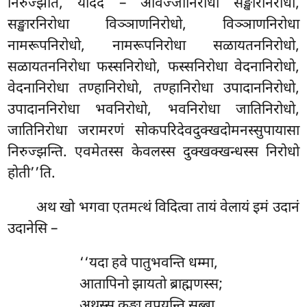
निरुज्झति, यदिदं – अविज्जानिरोधा सङ्खारनिरोधो,
सङ्खारनिरोधा विञ्ञाणनिरोधो, विञ्ञाणनिरोधा
नामरूपनिरोधो, नामरूपनिरोधा सळायतननिरोधो,
सळायतननिरोधा फस्सनिरोधो, फस्सनिरोधा वेदनानिरोधो,
वेदनानिरोधा तण्हानिरोधो, तण्हानिरोधा उपादाननिरोधो,
उपादाननिरोधा भवनिरोधो, भवनिरोधा जातिनिरोधो,
जातिनिरोधा जरामरणं सोकपरिदेवदुक्खदोमनस्सुपायासा
निरुज्झन्ति. एवमेतस्स केवलस्स दुक्खक्खन्धस्स निरोधो
होती’’ति.
अथ खो भगवा एतमत्थं विदित्वा तायं वेलायं इमं उदानं
उदानेसि –
‘‘यदा हवे पातुभवन्ति धम्मा,
आतापिनो
झायतो ब्राह्मणस्स;
अथस्स कङ्खा वपयन्ति सब्बा,