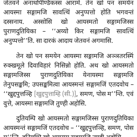
जेतवने अनाथपिण्डिकस्स आरामे. तेन खो पन समयेन
आयस्मा सङ्गामजि सावत्थिं अनुप्पत्तो होति भगवन्तं
दस्सनाय. अस्सोसि खो आयस्मतो सङ्गामजिस्स
पुराणदुतियिका – ‘‘अय्यो किर सङ्गामजि सावत्थिं
अनुप्पत्तो’’ति. सा दारकं आदाय जेतवनं अगमासि.
तेन खो पन समयेन आयस्मा सङ्गामजि अञ्ञतरस्मिं
रुक्खमूले दिवाविहारं निसिन्नो होति. अथ खो आयस्मतो
सङ्गामजिस्स पुराणदुतियिका येनायस्मा सङ्गामजि
तेनुपसङ्कमि; उपसङ्कमित्वा आयस्मन्तं सङ्गामजिं एतदवोच –
‘‘खुद्दपुत्तञ्हि
[खुद्दपुत्ताम्हि (सी.)]
, समण, पोस म’’न्ति. एवं
वुत्ते, आयस्मा सङ्गामजि तुण्ही अहोसि.
दुतियम्पि खो आयस्मतो सङ्गामजिस्स पुराणदुतियिका
आयस्मन्तं
सङ्गामजिं एतदवोच – ‘‘खुद्दपुत्तञ्हि, समण, पोस