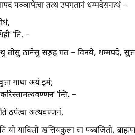
ापदं पञ्ञापेत्वा तत्थ उपगतानं धम्मदेसनत्थं –
ोधं,
ेही’’ति. –
्थु तीसु ठानेसु सङ्गहं गतं – विनये, धम्मपदे, स
ुत्ता गाथा अयं इमं;
करिस्सामत्थवण्णन’’न्ति. –
ति ठपेत्वा अत्थवण्णनं.
ति यो यादिसो खत्तियकुला वा पब्बजितो, ब्राह्