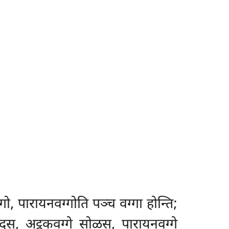
ो, पारायनवग्गोति पञ्च वग्गा होन्ति;
्वादस, अट्ठकवग्गे सोळस, पारायनवग्गे