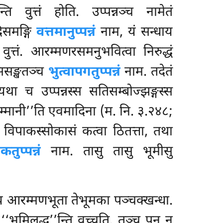
्ति वुत्तं होति. उप्पन्नञ्च नामेतं
दिसमङ्गि
वत्तमानुप्पन्नं
नाम, यं सन्धाय
वुत्तं. आरम्मणरसमनुभवित्वा निरुद्धं
सेससङ्खतञ्च
भुत्वापगतुप्पन्नं
नाम. तदेतं
था च उप्पन्नस्स सतिसम्बोज्झङ्गस्स
ि कम्मानी’’ति एवमादिना (म. नि. ३.२४८;
नो विपाकस्सोकासं कत्वा ठितत्ता, तथा
ुप्पन्नं
नाम. तासु तासु भूमीसु
नाय आरम्मणभूता तेभूमका पञ्चक्खन्धा.
‘भूमिलद्ध’’न्ति वुच्चति. तञ्च पन न