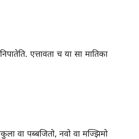
ुत्तनिपातेति. एत्तावता च या सा मातिका
मणकुला वा पब्बजितो, नवो वा मज्झिमो