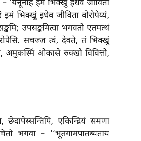
‘यंनूनाहं इमं भिक्खुं इधेव जीविता
इमं भिक्खुं इधेव जीविता वोरोपेय्यं,
सङ्कमि; उपसङ्कमित्वा भगवतो एतमत्थं
ोपेसि. सचज्ज त्वं, देवते, तं भिक्खुं
वते, अमुकस्मिं ओकासे रुक्खो विवित्तो,
छेदापेस्सन्तिपि, एकिन्द्रियं समणा
आरोचितो भगवा – ‘‘भूतगामपातब्यताय