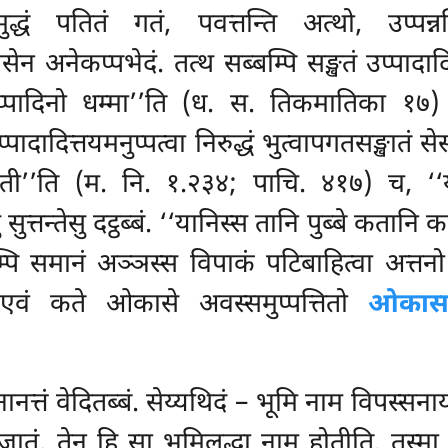
मुद्धं पतितं गतं, पवत्तन्ति अत्थो, उप्पन्नन
न अनेकप्पभेदं. तत्थ सब्बम्पि सङ्खतं उप्पादा
, उप्पादिनो धम्मा’’ति (ध. स. तिकमातिका १७) 
ादादित्तयमनुप्पत्वा निरुद्धं भुत्वापगतसङ्खातं 
ं होती’’ति (म. नि. १.२३४; पाचि. ४१७) च, ‘‘य
त्तन्तेसु दट्ठब्बं. ‘‘यानिस्स तानि पुब्बे कतान
तम्पि समानं अञ्ञस्स विपाकं पटिबाहित्वा अत्त
ि एवं कते ओकासे अवस्समुप्पत्तितो
ओकासकत
ानत्तं वेदितब्बं. सेय्यथिदं – भूमि नाम विपस्स
ातं. तेन हि सा भूमिलद्धा नाम होतीति. तस्मा ‘