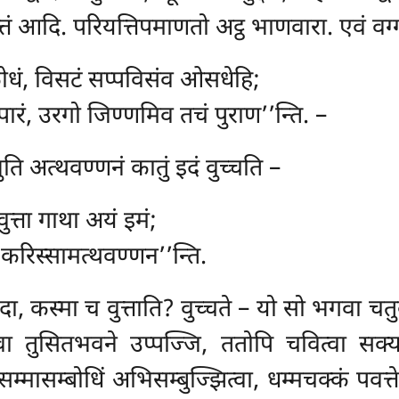
त्तं आदि. परियत्तिपमाणतो अट्ठ
भाणवारा. एवं वग्
कोधं, विसटं सप्पविसंव ओसधेहि;
रं, उरगो जिण्णमिव तचं पुराण’’न्ति. –
ि अत्थवण्णनं कातुं इदं वुच्चति –
ुत्ता गाथा अयं इमं;
 करिस्सामत्थवण्णन’’न्ति.
कदा, कस्मा च वुत्ताति? वुच्चते – यो सो भगवा च
्वा तुसितभवने उप्पज्जि, ततोपि चवित्वा सक्यरा
सम्बोधिं अभिसम्बुज्झित्वा, धम्मचक्कं पवत्तेत्