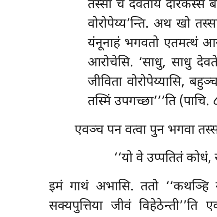
तस्सा च देवताय दारकस्स बा
वोरोपेय्य’न्ति. अथ खो तस्स
यंनूनाहं भगवतो एतमत्थं आर
आरोचेसि. ‘साधु, साधु देवते,
जीविता वोरोपेय्यासि, बहुञ्च
तस्मिं उपगच्छा’’’ति (पाचि. 
एवञ्च पन वत्वा पुन भगवा तस्स
‘‘यो वे उप्पतितं कोधं,
इमं
गाथं अभासि. ततो ‘‘कथञ्हि नाम
सक्यपुत्तिया जीवं विहेठेन्ती’’त