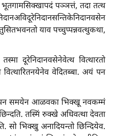
भूतगामसिक्खापदं पञ्ञत्तं, तदा तत्थ
निदानअविदूरेनिदानसन्तिकेनिदानवसेन
ुसितभवनतो याव पच्चुप्पन्नवत्थुकथा,
तस्मा दूरेनिदानवसेनेवेत्थ वित्थारतो
थ वित्थारितनयेनेव वेदितब्बा. अयं पन
ो पन समयेन आळवका भिक्खू नवकम्मं
िन्दति. तस्मिं रुक्खे अधिवत्था देवता
ति. सो भिक्खु अनादियन्तो छिन्दियेव.