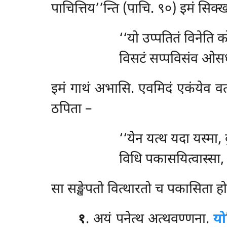
पाचित्तिय’’न्ति (पाचि. ९०) इमं सिक्ख
‘‘यो
उप्पतितं विनेति क
विसटं सप्पविसंव ओसध
इमं गाथं अभासि. एवमिदं एकंयेव
वत
ठपिता –
‘‘येन यत्थ यदा यस्मा, व
विधि पकासयित्वास्सा, 
सा सङ्खेपतो वित्थारतो च पकासिता हो
१
. अयं पनेत्थ अत्थवण्णना.
यो