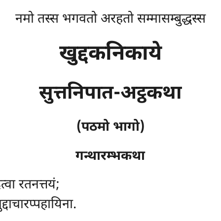
नमो तस्स भगवतो अरहतो सम्मासम्बुद्धस्स
खुद्दकनिकाये
सुत्तनिपात-अट्ठकथा
(पठमो भागो)
गन्थारम्भकथा
ित्वा रतनत्तयं;
द्दाचारप्पहायिना.