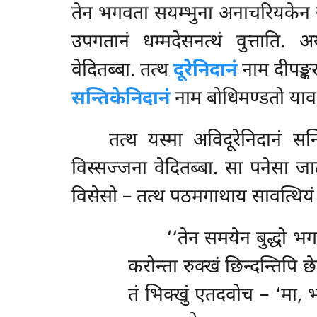
तेन भगवता सयम्भुना अनाचरियकेन सम्
उपगतानं धम्मदेसनत्थं वुत्ताति. अ
वेदितब्बा. तत्थ
दूरेनिदानं
नाम दीपङ्क
सन्तिकेनिदानं
नाम बोधिमण्डतो याव प
तत्थ यस्मा अविदूरेनिदानं सन्त
विस्सज्जना वेदितब्बा. सा पनेसा जात
विसेसो – तत्थ पठमगाथाय सावत्थियं व
‘‘तेन
समयेन बुद्धो भ
करोन्ता रुक्खं छिन्दन्तिपि 
तं भिक्खुं एतदवोच – ‘मा, भ