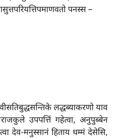
गसुत्तपरियत्तिपमाणवतो पनस्स –
तुवीसतिबुद्धसन्तिके लद्धब्याकरणो याव
जकुले उपपत्तिं गहेत्वा, अनुपुब्बेन
वा देव-मनुस्सानं हिताय धम्मं देसेसि,