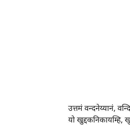
उत्तमं
वन्दनेय्यानं, वन्द
यो खुद्दकनिकायम्हि, खु