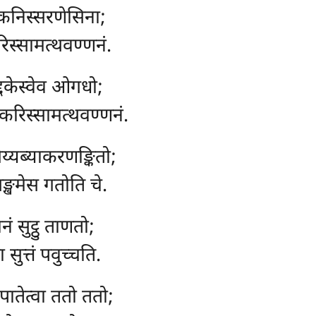
कनिस्सरणेसिना;
रिस्सामत्थवण्णनं.
द्दकेस्वेव ओगधो;
 करिस्सामत्थवण्णनं.
्यब्याकरणङ्कितो;
ङ्खमेस गतोति चे.
ं सुट्ठु ताणतो;
सुत्तं पवुच्चति.
पातेत्वा ततो ततो;