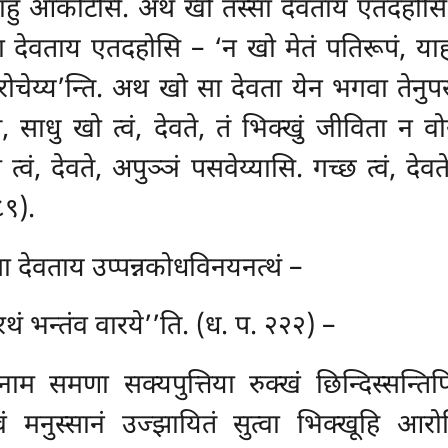
हुं आकोटेसि. अथ खो तस्सा देवताय एतदहोसि – 
ा देवताय एतदहोसि – ‘न खो मेतं पतिरूपं, याहं 
ोचेय्य’न्ति. अथ खो सा देवता येन भगवा तेनुप
 साधु खो त्वं, देवते, तं भिक्खुं जीविता न वोर
 त्वं, देवते, अपुञ्ञं पसवेय्यासि. गच्छ त्वं, दे
८९).
ा देवताय उप्पन्नकोधविनयनत्थं –
 रथं भन्तंव वारये’’ति. (ध. प. २२२) –
 समणा सक्यपुत्तिया रुक्खं छिन्दिस्सन्तिपि, 
ि एवं मनुस्सानं उज्झायितं सुत्वा भिक्खूहि 