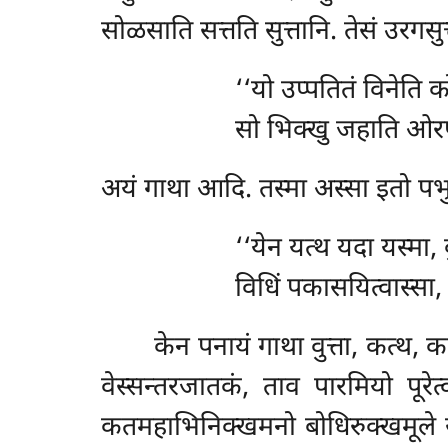
सोळसाति सत्तति सुत्तानि. तेसं उरगसु
‘‘यो उप्पतितं विनेति 
सो भिक्खु जहाति ओरपा
अयं गाथा आदि. तस्मा अस्सा इतो पभुत
‘‘येन यत्थ यदा यस्मा, व
विधिं पकासयित्वास्सा,
केन पनायं गाथा वुत्ता, कत्थ, 
वेस्सन्तरजातकं, ताव पारमियो पूरेत
कतमहाभिनिक्खमनो बोधिरुक्खमूले सम्मा