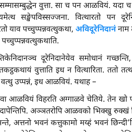
मासम्बुद्धेन वुत्ता. सा च पन आळवियं. यदा च 
यमेत्थ सङ्खेपविस्सज्जना. वित्थारतो पन दूरे
रतो
याव पच्चुप्पन्नवत्थुकथा
,
अविदूरेनिदानं
नाम त
च्चुप्पन्नवत्थुकथाति.
िकेनिदानञ्च दूरेनिदानेयेव समोधानं गच्छन्ति, 
कट्ठकथायं वुत्ताति इध न वित्थारिता. ततो तत्
त्थु उप्पन्नं, इध आळवियं. यथाह –
गवा आळवियं विहरति अग्गाळवे चेतिये. तेन ख
छेदापेन्तिपि. अञ्ञतरोपि आळवको भिक्खु रुक्खं छ
न्ते, अत्तनो भवनं कत्तुकामो मय्हं भवनं छिन्दी’