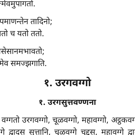
खमेवमुपागतो.
 पमाणन्तेन तादिनो;
ातो च यतो ततो.
 विसेसानमभावतो;
एवमेव समज्झगाति.
१. उरगवग्गो
१. उरगसुत्तवण्णना
्गतो उरगवग्गो, चूळवग्गो, महावग्गो, अट्ठकवग्ग
े द्वादस सुत्तानि, चूळवग्गे चुद्दस, महावग्गे द