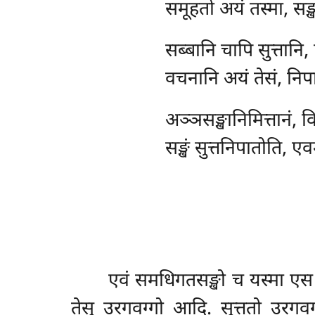
समूहतो अयं तस्मा, सङ्
सब्बानि चापि सुत्तानि,
वचनानि अयं तेसं, निप
अञ्ञसङ्खानिमित्तानं,
सङ्खं सुत्तनिपातोति, 
एवं
समधिगतसङ्खो च यस्मा एस वग
तेसु उरगवग्गो आदि. सुत्ततो उरगवग्ग