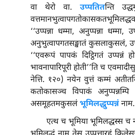
वा थेरो वा.
उप्पतित
न्ति उद्ध
वत्तमानभुत्वापगतोकासकतभूमिलद्धवसे
‘‘उप्पन्ना धम्मा, अनुप्पन्ना धम्मा
अनुभुत्वापगतसङ्खातं कुसलाकुसलं, उप्प
‘‘एवरूपं पापकं दिट्ठिगतं उप्पन्न
भावनापारिपूरी होती’’ति च एवमादीसु सु
नेत्ति. १२०) नयेन वुत्तं कम्मं अती
कतोकासञ्च विपाकं अनुप्पन्नम्प
असमूहतमकुसलं
भूमिलद्धुप्पन्नं
नाम.
एत्थ च भूमिया भूमिलद्धस्स च न
भूमिलद्धं नाम तेसु उप्पत्तारहं
किलेसज