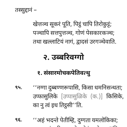
तस्सुद्दानं –
खेत्तञ्च सूकरं पूति, पिट्ठं चापि तिरोकुट्टं;
पञ्चापि
सत्तपुत्तञ्च, गोणं पेसकारकञ्च;
तथा खल्लाटियं नागं, द्वादसं उरगञ्चेवाति.
२. उब्बरिवग्गो
१. संसारमोचकपेतिवत्थु
.
‘‘नग्गा
दुब्बण्णरूपासि, किसा धमनिसन्थता;
९५
उप्फासुलिके
[उप्पासुळिके (क.)]
किसिके,
का नु त्वं इध तिट्ठसी’’ति.
.
‘‘अहं भदन्ते पेतीम्हि, दुग्गता यमलोकिका;
९६