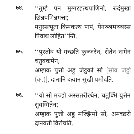
.
‘‘तुम्हे पन मुग्गरहत्थपाणिनो, रुदंमुखा
७४
छिन्नपभिन्नगत्ता;
मनुस्सभूता
किमकत्थ पापं, येनञ्ञमञ्ञस्स
पिवाथ लोहित’’न्ति.
.
‘‘पुरतोव यो गच्छति कुञ्जरेन, सेतेन नागेन
७५
चतुक्कमेन;
अम्हाक पुत्तो अहु जेट्ठको सो
[सोव जेट्ठो
(क.)]
, दानानि दत्वान सुखी पमोदति.
.
‘‘यो
सो मज्झे अस्सतरीरथेन, चतुब्भि युत्तेन
७६
सुवग्गितेन;
अम्हाक पुत्तो अहु मज्झिमो सो, अमच्छरी
दानवती विरोचति.