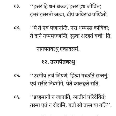
.
‘‘इत्तरं हि धनं धञ्ञं, इत्तरं इध जीवितं;
८३
इत्तरं इत्तरतो ञत्वा, दीपं कयिराथ पण्डितो.
.
‘‘ये ते एवं पजानन्ति, नरा धम्मस्स कोविदा;
८४
ते दाने नप्पमज्जन्ति, सुत्वा अरहतं वचो’’ति.
नागपेतवत्थु एकादसमं.
१२. उरगपेतवत्थु
.
‘‘उरगोव
तचं जिण्णं, हित्वा गच्छति सन्तनुं;
८५
एवं सरीरे निब्भोगे, पेते कालङ्कते सति.
.
‘‘डय्हमानो न जानाति, ञातीनं परिदेवितं;
८६
तस्मा एतं न रोदामि, गतो सो तस्स या गति’’.