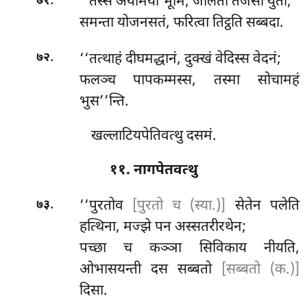
.
‘‘तस्स
अयोमया भूमि, जलिता तेजसा युता;
७१
समन्ता योजनसतं, फरित्वा तिट्ठति सब्बदा.
.
‘‘तत्थाहं दीघमद्धानं, दुक्खं वेदिस्स वेदनं;
७२
फलञ्च पापकम्मस्स, तस्मा सोचामहं
भुस’’न्ति.
खल्लाटियपेतिवत्थु दसमं.
११. नागपेतवत्थु
.
‘‘पुरतोव
[पुरतो च (स्या.)]
सेतेन पलेति
७३
हत्थिना, मज्झे पन अस्सतरीरथेन;
पच्छा च कञ्ञा सिविकाय नीयति,
ओभासयन्ती दस सब्बतो
[सब्बतो (क.)]
दिसा.