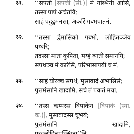
.
‘‘सपती
[सपत्ती (सी.)]
मे गब्भिनी आसि,
३१
तस्सा पापं अचेतयिं;
साहं पदुट्ठमनसा, अकरिं गब्भपातनं.
.
‘‘तस्सा
द्वेमासिको गब्भो, लोहितञ्ञेव
३२
पग्घरि;
तदस्सा माता कुपिता, मय्हं ञाती समानयि;
सपथञ्च मं कारेसि, परिभासापयी च मं.
.
‘‘साहं घोरञ्च सपथं, मुसावादं अभासिसं;
३३
पुत्तमंसानि खादामि, सचे तं पकतं मया.
.
‘‘तस्स कम्मस्स विपाकेन
[विपाकं (स्या.
३४
क.)]
, मुसावादस्स चूभयं;
पुत्तमंसानि खादामि,