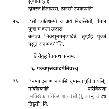
सुप्पतिट्ठिता;
दीघरत्तं हितायस्स, ठानसो उपकप्पति’.
.
‘‘सो ञातिधम्मो च अयं निदस्सितो, पेतान
२५
पूजा च कता उळारा;
बलञ्च भिक्खूनमनुप्पदिन्नं, तुम्हेहि पुञ्ञं
पसुतं अनप्पक’’न्ति.
तिरोकुट्टपेतवत्थु पञ्चमं.
६. पञ्चपुत्तखादपेतिवत्थु
.
‘‘नग्गा
दुब्बण्णरूपासि, दुग्गन्धा पूति वायसि;
२६
मक्खिकाहि परिकिण्णा
[मक्खिकापरिकिण्णा च (सी.)]
, का नु त्वं इध
तिट्ठसी’’ति.