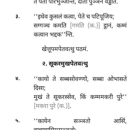
तं पेता परिभुञ्जन्ति, दाता पुञ्ञेन वड्ढति.
.
‘‘इधेव
कुसलं कत्वा, पेते च पटिपूजिय;
३
सग्गञ्च कमति
[गमति (क.)]
ट्ठानं, कम्मं
कत्वान भद्दक’’न्ति.
खेत्तूपमपेतवत्थु पठमं.
२. सूकरमुखपेतवत्थु
.
‘‘कायो
ते सब्बसोवण्णो, सब्बा ओभासते
४
दिसा;
मुखं ते सूकरस्सेव, किं कम्ममकरी पुरे’’
[मकरा पुरे (क.)]
.
.
‘‘कायेन सञ्ञतो आसिं,
५