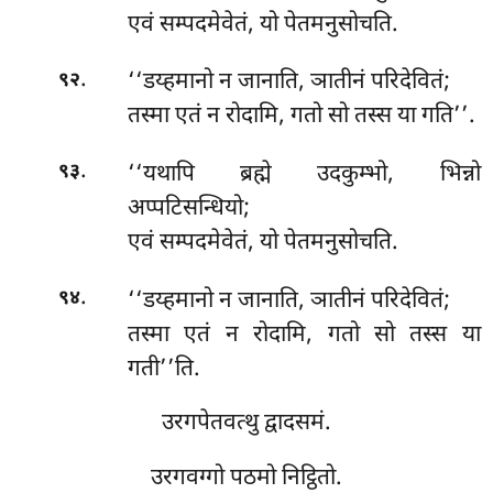
एवं सम्पदमेवेतं, यो पेतमनुसोचति.
.
‘‘डय्हमानो न जानाति, ञातीनं परिदेवितं;
९२
तस्मा एतं न रोदामि, गतो सो तस्स या गति’’.
.
‘‘यथापि ब्रह्मे उदकुम्भो, भिन्नो
९३
अप्पटिसन्धियो;
एवं सम्पदमेवेतं, यो पेतमनुसोचति.
.
‘‘डय्हमानो न जानाति, ञातीनं परिदेवितं;
९४
तस्मा
एतं न रोदामि, गतो सो तस्स या
गती’’ति.
उरगपेतवत्थु द्वादसमं.
उरगवग्गो पठमो निट्ठितो.