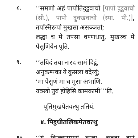
.
‘‘समणो अहं पापोतिदुट्ठवाचो
[पापो दुट्ठवाचो
८
(सी.), पापो दुक्खवाचो (स्या. पी.)]
,
तपस्सिरूपो मुखसा असञ्ञतो;
लद्धा च मे तपसा वण्णधातु, मुखञ्च मे
पेसुणियेन पूति.
.
‘‘तयिदं तया नारद सामं दिट्ठं,
९
अनुकम्पका ये कुसला वदेय्युं;
‘मा पेसुणं मा च मुसा अभाणि,
यक्खो तुवं होहिसि कामकामी’’’ति.
पूतिमुखपेतवत्थु ततियं.
४. पिट्ठधीतलिकपेतवत्थु
.