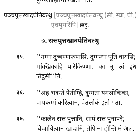
पुब्बलोहितमक्खिता’’ति.
पञ्चपुत्तखादपेतिवत्थु
[पञ्चपुत्तखादपेतवत्थु (सी. स्या. पी.)
एवमुपरिपि]
छट्ठं.
७. सत्तपुत्तखादपेतिवत्थु
.
‘‘नग्गा
दुब्बण्णरूपासि, दुग्गन्धा पूति वायसि;
३५
मक्खिकाहि
परिकिण्णा, का नु त्वं इध
तिट्ठसी’’ति.
.
‘‘अहं भदन्ते पेतीम्हि, दुग्गता यमलोकिका;
३६
पापकम्मं करित्वान, पेतलोकं इतो गता.
.
‘‘कालेन सत्त पुत्तानि, सायं सत्त पुनापरे;
३७
विजायित्वान खादामि, तेपि ना होन्ति मे अलं.