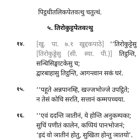
पिट्ठधीतलिकपेतवत्थु चतुत्थं.
५. तिरोकुट्टपेतवत्थु
.
[खु. पा. ७.१ खुद्दकपाठे]
‘‘तिरोकुट्टेसु
१४
[तिरोकुड्डेसु (सी. स्या. पी.)]
तिट्ठन्ति,
सन्धिसिङ्घाटकेसु च;
द्वारबाहासु तिट्ठन्ति, आगन्त्वान सकं घरं.
.
‘‘पहूते अन्नपानम्हि, खज्जभोज्जे उपट्ठिते;
१५
न तेसं कोचि सरति, सत्तानं कम्मपच्चया.
.
‘‘एवं
ददन्ति ञातीनं, ये होन्ति अनुकम्पका;
१६
सुचिं पणीतं कालेन, कप्पियं पानभोजनं;
‘इदं वो ञातीनं होतु, सुखिता होन्तु ञातयो’.