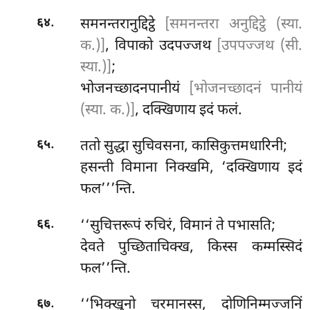
.
समनन्तरानुद्दिट्ठे
[समनन्तरा अनुद्दिट्ठे (स्या.
६४
क.)]
, विपाको उदपज्जथ
[उपपज्जथ (सी.
स्या.)]
;
भोजनच्छादनपानीयं
[भोजनच्छादनं पानीयं
(स्या. क.)]
, दक्खिणाय इदं फलं.
.
ततो सुद्धा सुचिवसना, कासिकुत्तमधारिनी;
६५
हसन्ती विमाना निक्खमि, ‘दक्खिणाय इदं
फल’’’न्ति.
.
‘‘सुचित्तरूपं रुचिरं, विमानं ते पभासति;
६६
देवते पुच्छिताचिक्ख, किस्स कम्मस्सिदं
फल’’न्ति.
.
‘‘भिक्खुनो
चरमानस्स, दोणिनिम्मज्जनिं
६७