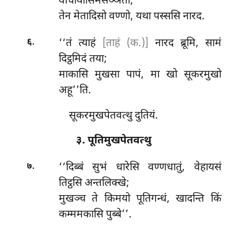
वाचायासिमसञ्ञतो;
तेन मेतादिसो वण्णो, यथा पस्ससि नारद.
.
‘‘तं
त्याहं
[ताहं (क.)]
नारद ब्रूमि, सामं
६
दिट्ठमिदं तया;
माकासि
मुखसा पापं, मा खो सूकरमुखो
अहू’’ति.
सूकरमुखपेतवत्थु दुतियं.
३. पूतिमुखपेतवत्थु
.
‘‘दिब्बं सुभं धारेसि वण्णधातुं, वेहायसं
७
तिट्ठसि अन्तलिक्खे;
मुखञ्च ते किमयो पूतिगन्धं, खादन्ति किं
कम्ममकासि पुब्बे’’.