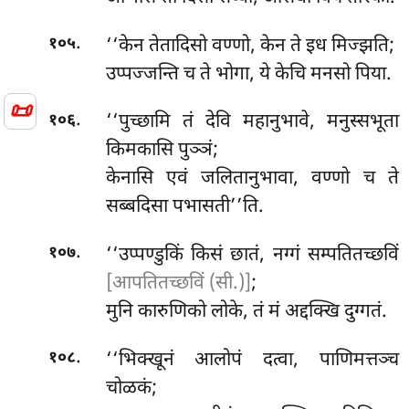
.
‘‘केन तेतादिसो वण्णो, केन ते इध मिज्झति;
१०५
उप्पज्जन्ति च ते भोगा, ये केचि मनसो पिया.
📜
.
‘‘पुच्छामि
तं देवि महानुभावे, मनुस्सभूता
१०६
किमकासि पुञ्ञं;
केनासि एवं जलितानुभावा, वण्णो
च ते
सब्बदिसा पभासती’’ति.
.
‘‘उप्पण्डुकिं किसं छातं, नग्गं सम्पतितच्छविं
१०७
[आपतितच्छविं (सी.)]
;
मुनि कारुणिको लोके, तं मं अद्दक्खि दुग्गतं.
.
‘‘भिक्खूनं आलोपं दत्वा, पाणिमत्तञ्च
१०८
चोळकं;