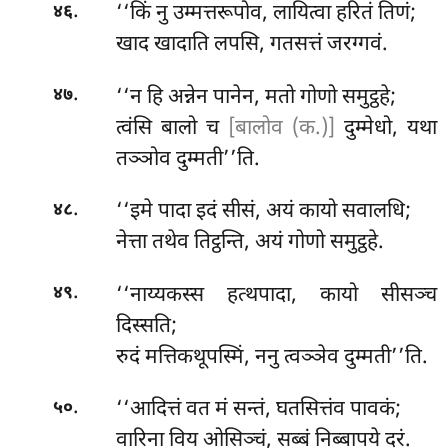
.
‘‘किं
नु उम्मत्तरूपोव, लायित्वा हरितं तिणं;
४६
खाद खादाति लपसि, गतसत्तं जरग्गवं.
.
‘‘न हि अन्नेन पानेन, मतो गोणो समुट्ठहे;
४७
त्वंसि बालो च
[बालोव (क.)]
दुम्मेधो, यथा
तञ्ञोव दुम्मती’’ति.
.
‘‘इमे पादा इदं सीसं, अयं कायो सवालधि;
४८
नेत्ता तथेव तिट्ठन्ति, अयं गोणो समुट्ठहे.
.
‘‘नाय्यकस्स हत्थपादा, कायो सीसञ्च
४९
दिस्सति;
रुदं मत्तिकथूपस्मिं, ननु त्वञ्ञेव दुम्मती’’ति.
.
‘‘आदित्तं वत मं सन्तं, घतसित्तंव पावकं;
५०
वारिना विय ओसिञ्चं, सब्बं निब्बापये दरं.