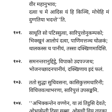
वीर महानुभाव;
दत्वा च मे आदिस यं हि किञ्चि, मोचेहि मं
दुग्गतिया भदन्ते’’ति.
.
साधूति सो पटिस्सुत्वा, सारिपुत्तोनुकम्पको;
१०१
भिक्खूनं आलोपं दत्वा, पाणिमत्तञ्च चोळकं;
थालकस्स च पानीयं, तस्सा दक्खिणमादिसि.
.
समनन्तरानुद्दिट्ठे, विपाको उदपज्जथ;
१०२
भोजनच्छादनपानीयं, दक्खिणाय इदं फलं.
.
ततो
सुद्धा सुचिवसना, कासिकुत्तमधारिनी;
१०३
विचित्तवत्थाभरणा, सारिपुत्तं उपसङ्कमि.
.
‘‘अभिक्कन्तेन वण्णेन, या त्वं तिट्ठसि देवते;
१०४
ओभासेन्ती दिसा सब्बा, ओसधी विय तारका.