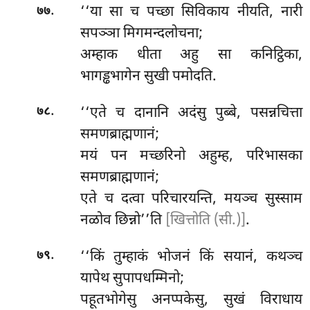
.
‘‘या सा च पच्छा सिविकाय नीयति, नारी
७७
सपञ्ञा मिगमन्दलोचना;
अम्हाक धीता अहु सा कनिट्ठिका,
भागड्ढभागेन सुखी पमोदति.
.
‘‘एते
च दानानि अदंसु पुब्बे, पसन्नचित्ता
७८
समणब्राह्मणानं;
मयं पन मच्छरिनो अहुम्ह, परिभासका
समणब्राह्मणानं;
एते च दत्वा परिचारयन्ति, मयञ्च
सुस्साम
नळोव छिन्नो’’ति
[खित्तोति (सी.)]
.
.
‘‘किं तुम्हाकं भोजनं किं सयानं, कथञ्च
७९
यापेथ सुपापधम्मिनो;
पहूतभोगेसु अनप्पकेसु, सुखं विराधाय