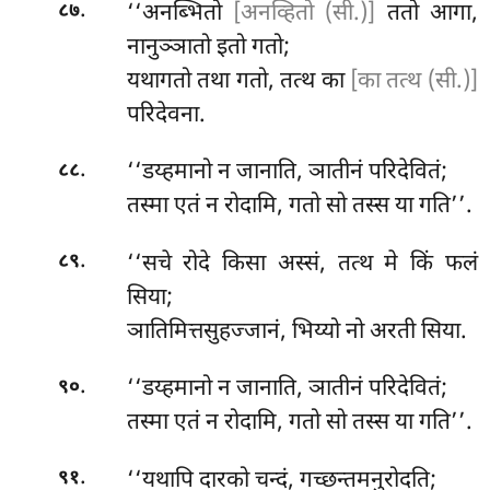
.
‘‘अनब्भितो
[अनव्हितो (सी.)]
ततो आगा,
८७
नानुञ्ञातो इतो गतो;
यथागतो तथा गतो, तत्थ का
[का तत्थ (सी.)]
परिदेवना.
.
‘‘डय्हमानो
न जानाति, ञातीनं परिदेवितं;
८८
तस्मा एतं न रोदामि, गतो सो तस्स या गति’’.
.
‘‘सचे रोदे किसा अस्सं, तत्थ मे किं फलं
८९
सिया;
ञातिमित्तसुहज्जानं, भिय्यो नो अरती सिया.
.
‘‘डय्हमानो न जानाति, ञातीनं परिदेवितं;
९०
तस्मा एतं न रोदामि, गतो सो तस्स या गति’’.
.
‘‘यथापि दारको चन्दं, गच्छन्तमनुरोदति;
९१