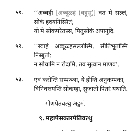
.
‘‘अब्बही
[अब्बूळ्हं (बहूसु)]
वत मे सल्लं,
५१
सोकं हदयनिस्सितं;
यो मे सोकपरेतस्स, पितुसोकं अपानुदि.
.
‘‘स्वाहं अब्बूळ्हसल्लोस्मि, सीतिभूतोस्मि
५२
निब्बुतो;
न सोचामि न रोदामि, तव सुत्वान माणव’.
.
एवं
करोन्ति सप्पञ्ञा, ये होन्ति अनुकम्पका;
५३
विनिवत्तयन्ति सोकम्हा, सुजातो पितरं यथाति.
गोणपेतवत्थु अट्ठमं.
९. महापेसकारपेतिवत्थु