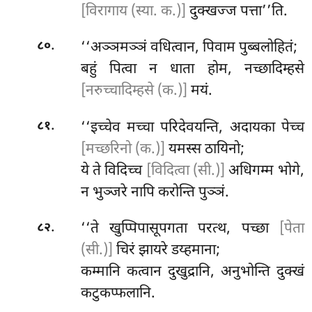
[विरागाय (स्या. क.)]
दुक्खज्ज पत्ता’’ति.
.
‘‘अञ्ञमञ्ञं वधित्वान, पिवाम पुब्बलोहितं;
८०
बहुं पित्वा न धाता होम, नच्छादिम्हसे
[नरुच्चादिम्हसे (क.)]
मयं.
.
‘‘इच्चेव मच्चा परिदेवयन्ति, अदायका पेच्च
८१
[मच्छरिनो (क.)]
यमस्स ठायिनो;
ये ते विदिच्च
[विदित्वा (सी.)]
अधिगम्म भोगे,
न भुञ्जरे नापि करोन्ति पुञ्ञं.
.
‘‘ते
खुप्पिपासूपगता परत्थ, पच्छा
[पेता
८२
(सी.)]
चिरं झायरे डय्हमाना;
कम्मानि कत्वान दुखुद्रानि, अनुभोन्ति दुक्खं
कटुकप्फलानि.