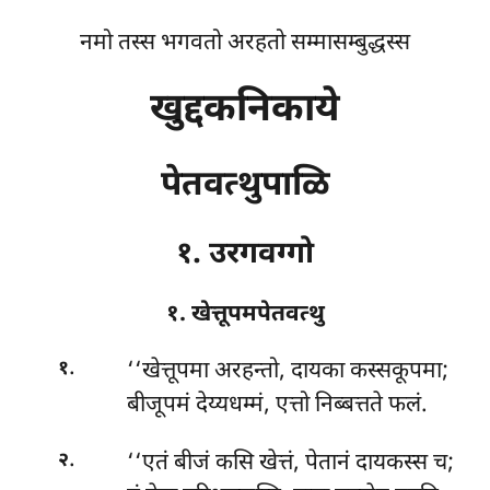
नमो तस्स भगवतो अरहतो सम्मासम्बुद्धस्स
खुद्दकनिकाये
पेतवत्थुपाळि
१. उरगवग्गो
१. खेत्तूपमपेतवत्थु
.
‘‘खेत्तूपमा
अरहन्तो, दायका कस्सकूपमा;
१
बीजूपमं देय्यधम्मं, एत्तो निब्बत्तते फलं.
.
‘‘एतं बीजं कसि खेत्तं, पेतानं दायकस्स च;
२