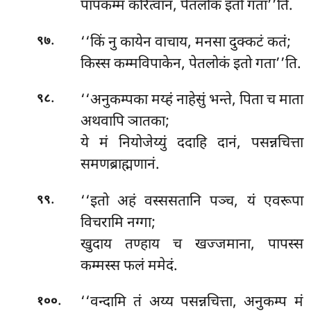
पापकम्मं करित्वान, पेतलोकं इतो गता’’ति.
.
‘‘किं नु कायेन वाचाय, मनसा दुक्कटं कतं;
९७
किस्स कम्मविपाकेन, पेतलोकं इतो गता’’ति.
.
‘‘अनुकम्पका मय्हं नाहेसुं भन्ते, पिता च माता
९८
अथवापि ञातका;
ये मं नियोजेय्युं ददाहि दानं, पसन्नचित्ता
समणब्राह्मणानं.
.
‘‘इतो अहं वस्ससतानि पञ्च, यं एवरूपा
९९
विचरामि नग्गा;
खुदाय
तण्हाय च खज्जमाना, पापस्स
कम्मस्स फलं ममेदं.
.
‘‘वन्दामि तं अय्य पसन्नचित्ता, अनुकम्प मं
१००