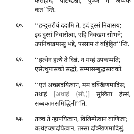
केसेहम्हि पटिच्छन्ना, पुञ्ञं मे अप्पकं
कत’’न्ति.
.
‘‘हन्दुत्तरीयं ददामि ते, इदं दुस्सं निवासय;
६०
इदं दुस्सं निवासेत्वा, एहि निक्खम सोभने;
उपनिक्खमस्सु भद्दे, पस्साम तं बहिट्ठित’’न्ति.
.
‘‘हत्थेन हत्थे ते दिन्नं, न मय्हं उपकप्पति;
६१
एसेत्थुपासको सद्धो, सम्मासम्बुद्धसावको.
.
‘‘एतं अच्छादयित्वान, मम दक्खिणमादिस;
६२
तथाहं
[अथाहं (सी.)]
सुखिता हेस्सं,
सब्बकामसमिद्धिनी’’ति.
.
तञ्च ते न्हापयित्वान, विलिम्पेत्वान वाणिजा;
६३
वत्थेहच्छादयित्वान, तस्सा दक्खिणमादिसुं.