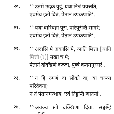
.
‘‘‘उन्नमे
उदकं वुट्ठं, यथा निन्नं पवत्तति;
२०
एवमेव इतो दिन्नं, पेतानं उपकप्पति’.
.
‘‘‘यथा वारिवहा पूरा, परिपूरेन्ति सागरं;
२१
एवमेव इतो दिन्नं, पेतानं उपकप्पति’.
.
‘‘‘अदासि
मे अकासि मे, ञाति मित्ता
[ञाति
२२
मित्तो (?)]
सखा च मे;
पेतानं दक्खिणं दज्जा, पुब्बे कतमनुस्सरं’.
.
‘‘‘न हि रुण्णं वा सोको वा, या चञ्ञा
२३
परिदेवना;
न तं पेतानमत्थाय, एवं तिट्ठन्ति ञातयो’.
.
‘‘‘अयञ्च खो दक्खिणा दिन्ना, सङ्घम्हि
२४