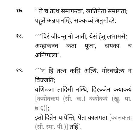
.
‘‘ते च तत्थ समागन्त्वा, ञातिपेता समागता;
१७
पहूते अन्नपानम्हि, सक्कच्चं अनुमोदरे.
.
‘‘‘चिरं जीवन्तु नो ञाती, येसं हेतु लभामसे;
१८
अम्हाकञ्च कता पूजा, दायका च
अनिप्फला’.
.
‘‘‘न हि तत्थ कसि अत्थि, गोरक्खेत्थ न
१९
विज्जति;
वणिज्जा तादिसी नत्थि, हिरञ्ञेन कयाकयं
[कयोक्कयं (सी. क.) कयोकयं (खु. पा.
७.६)]
;
इतो
दिन्नेन यापेन्ति, पेता कालगता
[कालकता
(सी. स्या. पी.)]
तहिं’.