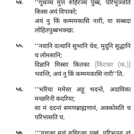
.
‘‘गूथञ्च
मुत्तं रुहिरञ्च पुब्बं, परिभुञ्जति
५४
किस्स अयं विपाको;
अयं नु किं कम्ममकासि नारी, या सब्बदा
लोहितपुब्बभक्खा.
.
‘‘नवानि वत्थानि सुभानि चेव, मुदूनि सुद्धानि
५५
च लोमसानि;
दिन्नानि मिस्सा कितका
[किटका (क.)]
भवन्ति, अयं नु किं कम्ममकासि नारी’’ति.
.
‘‘भरिया ममेसा अहू भदन्ते, अदायिका
५६
मच्छरिनी कदरिया;
सा मं ददन्तं समणब्राह्मणानं, अक्कोसति च
परिभासति च.
.
‘‘‘गूथञ्च मुत्तं रुहिरञ्च पुब्बं, परिभुञ्ज त्वं
५७