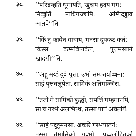
.
‘‘परिडय्हति धूमायति, खुदाय हदयं मम;
३८
निब्बुतिं नाधिगच्छामि, अग्गिदड्ढाव
आतपे’’ति.
.
‘‘किं नु कायेन वाचाय, मनसा दुक्कटं कतं;
३९
किस्स कम्मविपाकेन, पुत्तमंसानि
खादसी’’ति.
.
‘‘अहू मय्हं दुवे पुत्ता, उभो सम्पत्तयोब्बना;
४०
साहं पुत्तबलूपेता, सामिकं अतिमञ्ञिसं.
.
‘‘ततो मे सामिको कुद्धो, सपत्तिं मय्हमानयि;
४१
सा च गब्भं अलभित्थ, तस्सा पापं अचेतयिं.
.
‘‘साहं
पदुट्ठमनसा, अकरिं गब्भपातनं;
४२
तस्सा तेमासिको गब्भो, पुब्बलोहितको