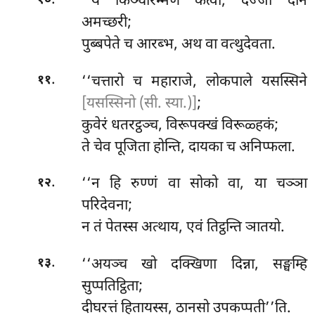
‘‘यं
किञ्चारम्मणं कत्वा, दज्जा दानं
१०
अमच्छरी;
पुब्बपेते च आरब्भ, अथ वा वत्थुदेवता.
.
‘‘चत्तारो च महाराजे, लोकपाले यसस्सिने
११
[यसस्सिनो (सी. स्या.)]
;
कुवेरं धतरट्ठञ्च, विरूपक्खं विरूळ्हकं;
ते
चेव पूजिता होन्ति, दायका च अनिप्फला.
.
‘‘न
हि रुण्णं वा सोको वा, या चञ्ञा
१२
परिदेवना;
न तं पेतस्स अत्थाय, एवं तिट्ठन्ति ञातयो.
.
‘‘अयञ्च खो दक्खिणा दिन्ना, सङ्घम्हि
१३
सुप्पतिट्ठिता;
दीघरत्तं हितायस्स, ठानसो उपकप्पती’’ति.