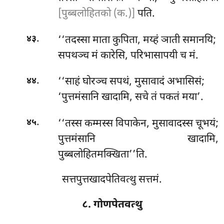
[पुब्बलोहितको (क.)]
पति.
.
‘‘तदस्सा माता कुपिता, मय्हं ञाती समानयि;
४३
सपथञ्च मं कारेसि, परिभासापयी च मं.
.
‘‘साहं
घोरञ्च सपथं, मुसावादं अभासिसं;
४४
‘पुत्तमंसानि खादामि, सचे तं पकतं मया’.
.
‘‘तस्स
कम्मस्स विपाकेन, मुसावादस्स चूभयं;
४५
पुत्तमंसानि खादामि,
पुब्बलोहितमक्खिता’’ति.
सत्तपुत्तखादपेतिवत्थु सत्तमं.
८. गोणपेतवत्थु