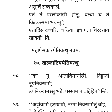
असुचिं सब्बकालं;
एतं ते परलोकस्मिं होतु, वत्था च ते
किटकसमा भवन्तु’;
एतादिसं दुच्चरितं चरित्वा, इधागता चिररत्ताय
खादती’’ति.
महापेसकारपेतिवत्थु नवमं.
१०. खल्लाटियपेतिवत्थु
.
‘‘का
नु अन्तोविमानस्मिं, तिट्ठन्ती
५८
नूपनिक्खमि;
उपनिक्खमस्सु भद्दे, पस्साम तं बहिट्ठित’’न्ति.
.
‘‘अट्टीयामि
हरायामि, नग्गा निक्खमितुं बहि;
५९