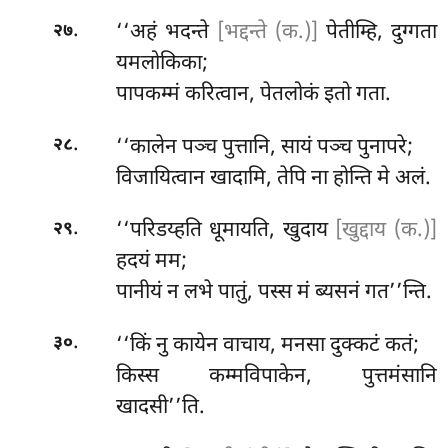
.
‘‘अहं भदन्ते
[भद्दन्ते (क.)]
पेतीम्हि, दुग्गता
२७
यमलोकिका;
पापकम्मं
करित्वान, पेतलोकं इतो गता.
.
‘‘कालेन पञ्च पुत्तानि, सायं पञ्च पुनापरे;
२८
विजायित्वान खादामि, तेपि ना होन्ति मे अलं.
.
‘‘परिडय्हति धूमायति, खुदाय
[खुद्दाय (क.)]
२९
हदयं मम;
पानीयं न लभे पातुं, पस्स मं ब्यसनं गत’’न्ति.
.
‘‘किं नु कायेन वाचाय, मनसा दुक्कटं कतं;
३०
किस्स कम्मविपाकेन, पुत्तमंसानि
खादसी’’ति.