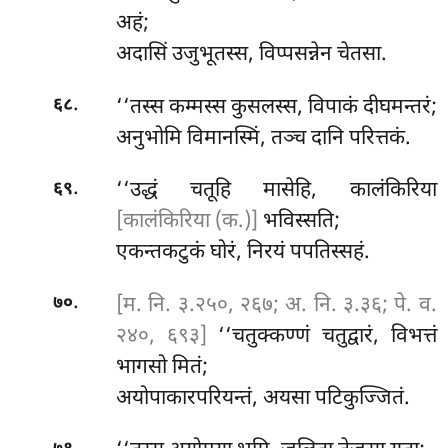
अहं;
अदासिं उजुभूतस्स, विप्पसन्नेन चेतसा.
.
‘‘तस्स कम्मस्स कुसलस्स, विपाकं दीघमन्तरं;
६८
अनुभोमि विमानस्मिं, तञ्च दानि परित्तकं.
.
‘‘उद्धं
चतूहि मासेहि, कालंकिरिया
६९
[कालंकिरिया (क.)]
भविस्सति;
एकन्तकटुकं घोरं, निरयं पपतिस्सहं.
.
[म. नि. ३.२५०, २६७; अ. नि. ३.३६; पे. व.
७०
२४०, ६९३]
‘‘चतुक्कण्णं चतुद्वारं, विभत्तं
भागसो मितं;
अयोपाकारपरियन्तं, अयसा पटिकुज्जितं.