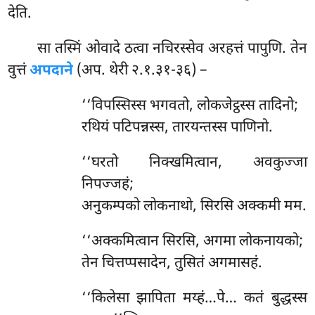
देति.
सा
तस्मिं ओवादे ठत्वा नचिरस्सेव अरहत्तं पापुणि. तेन
वुत्तं
अपदाने
(अप. थेरी २.१.३१-३६) –
‘‘विपस्सिस्स भगवतो, लोकजेट्ठस्स तादिनो;
रथियं पटिपन्नस्स, तारयन्तस्स पाणिनो.
‘‘घरतो निक्खमित्वान, अवकुज्जा
निपज्जहं;
अनुकम्पको लोकनाथो, सिरसि अक्कमी मम.
‘‘अक्कमित्वान सिरसि, अगमा लोकनायको;
तेन चित्तप्पसादेन, तुसितं अगमासहं.
‘‘किलेसा झापिता मय्हं…पे… कतं बुद्धस्स