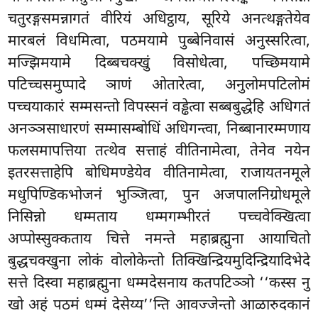
चतुरङ्गसमन्नागतं वीरियं अधिट्ठाय, सूरिये अनत्थङ्गतेयेव
मारबलं विधमित्वा, पठमयामे पुब्बेनिवासं अनुस्सरित्वा
,
मज्झिमयामे दिब्बचक्खुं विसोधेत्वा, पच्छिमयामे
पटिच्चसमुप्पादे ञाणं ओतारेत्वा, अनुलोमपटिलोमं
पच्चयाकारं सम्मसन्तो विपस्सनं वड्ढेत्वा सब्बबुद्धेहि अधिगतं
अनञ्ञसाधारणं सम्मासम्बोधिं अधिगन्त्वा, निब्बानारम्मणाय
फलसमापत्तिया तत्थेव सत्ताहं
वीतिनामेत्वा, तेनेव नयेन
इतरसत्ताहेपि बोधिमण्डेयेव वीतिनामेत्वा, राजायतनमूले
मधुपिण्डिकभोजनं भुञ्जित्वा, पुन अजपालनिग्रोधमूले
निसिन्नो धम्मताय धम्मगम्भीरतं पच्चवेक्खित्वा
अप्पोस्सुक्कताय चित्ते नमन्ते महाब्रह्मुना आयाचितो
बुद्धचक्खुना लोकं वोलोकेन्तो तिक्खिन्द्रियमुदिन्द्रियादिभेदे
सत्ते दिस्वा महाब्रह्मुना धम्मदेसनाय कतपटिञ्ञो ‘‘कस्स नु
खो अहं पठमं धम्मं देसेय्य’’न्ति आवज्जेन्तो आळारुदकानं