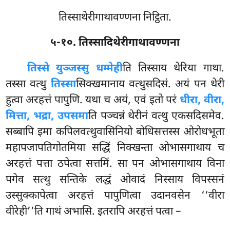
तिस्साथेरीगाथावण्णना निट्ठिता.
५-१०. तिस्सादिथेरीगाथावण्णना
तिस्से
युञ्जस्सु धम्मेही
ति तिस्साय थेरिया गाथा
.
तस्सा वत्थु
तिस्सा
सिक्खमानाय वत्थुसदिसं. अयं पन थेरी
हुत्वा अरहत्तं पापुणि. यथा च अयं, एवं इतो परं
धीरा, वीरा,
मित्ता, भद्रा, उपसमा
ति पञ्चन्नं थेरीनं वत्थु एकसदिसमेव.
सब्बापि इमा कपिलवत्थुवासिनियो बोधिसत्तस्स ओरोधभूता
महापजापतिगोतमिया सद्धिं निक्खन्ता ओभासगाथाय च
अरहत्तं पत्ता ठपेत्वा सत्तमिं. सा पन ओभासगाथाय विना
पगेव सत्थु सन्तिके लद्धं ओवादं निस्साय विपस्सनं
उस्सुक्कापेत्वा अरहत्तं पापुणित्वा उदानवसेन ‘‘वीरा
वीरेही’’ति गाथं अभासि. इतरापि अरहत्तं पत्वा –