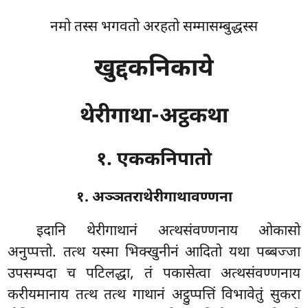
नमो तस्स भगवतो अरहतो सम्मासम्बुद्धस्स
खुद्दकनिकाये
थेरीगाथा-अट्ठकथा
१. एककनिपातो
१. अञ्ञतराथेरीगाथावण्णना
इदानि
थेरीगाथानं अत्थसंवण्णनाय ओकासो
अनुप्पत्तो. तत्थ यस्मा भिक्खुनीनं आदितो यथा पब्बज्जा
उपसम्पदा च पटिलद्धा, तं पकासेत्वा अत्थसंवण्णनाय
करीयमानाय तत्थ तत्थ गाथानं अट्ठुप्पत्तिं विभावेतुं सुकरा