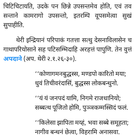
चिटिचिटायति, उदके पन छिन्ने उपसन्तमेव होति, एवं तव
सन्ताने कामरागो उपसन्तो, इतरम्पि वूपसमेत्वा सुखं
सुपाहीति.
थेरी इन्द्रियानं परिपाकं गतत्ता सत्थु देसनाविलासेन च
गाथापरियोसाने सह पटिसम्भिदाहि अरहत्तं पापुणि. तेन वुत्तं
अपदाने
(अप. थेरी २.१.२६-३०).
‘‘कोणागमनबुद्धस्स, मण्डपो कारितो मया;
धुवं तिचीवरंदासिं, बुद्धस्स लोकबन्धुनो.
‘‘यं यं जनपदं यामि, निगमे राजधानियो;
सब्बत्थ
पूजितो होमि, पुञ्ञकम्मस्सिदं फलं.
‘‘किलेसा झापिता मय्हं, भवा सब्बे समूहता;
नागीव बन्धनं छेत्वा, विहरामि अनासवा.