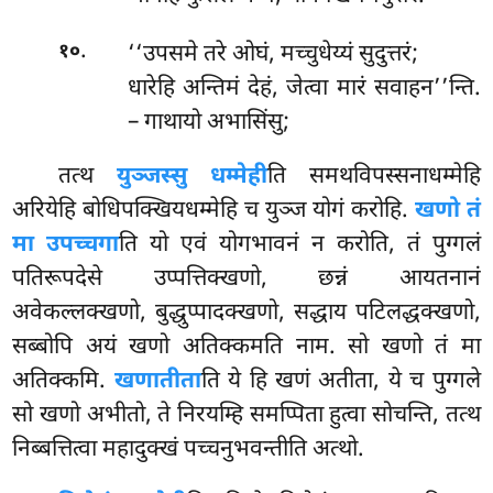
.
‘‘उपसमे तरे ओघं, मच्चुधेय्यं सुदुत्तरं;
१०
धारेहि अन्तिमं देहं, जेत्वा मारं सवाहन’’न्ति.
– गाथायो अभासिंसु;
तत्थ
युञ्जस्सु धम्मेही
ति समथविपस्सनाधम्मेहि
अरियेहि बोधिपक्खियधम्मेहि च युञ्ज योगं
करोहि.
खणो तं
मा उपच्चगा
ति यो एवं योगभावनं न करोति, तं पुग्गलं
पतिरूपदेसे उप्पत्तिक्खणो, छन्नं आयतनानं
अवेकल्लक्खणो, बुद्धुप्पादक्खणो, सद्धाय पटिलद्धक्खणो,
सब्बोपि अयं खणो अतिक्कमति नाम. सो खणो तं मा
अतिक्कमि.
खणातीता
ति ये हि खणं अतीता, ये च पुग्गले
सो खणो अभीतो, ते निरयम्हि समप्पिता हुत्वा
सोचन्ति, तत्थ
निब्बत्तित्वा महादुक्खं पच्चनुभवन्तीति अत्थो.