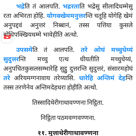
भद्रे
ति
तं आलपति.
भद्ररता
ति भद्रेसु सीलादिधम्मेसु
रता अभिरता होहि.
योगक्खेममनुत्तर
न्ति चतूहि योगेहि खेमं
अनुपद्दवं अनुत्तरं निब्बानं, तस्स पत्तिया कुसले
बोधिपक्खियधम्मे भावेहीति अत्थो.
📜
उपसमे
ति तं आलपति.
तरे ओघं मच्चुधेय्यं
सुदुत्तर
न्ति मच्चु एत्थ धीयतीति मच्चुधेय्यं,
अनुपचितकुसलसम्भारेहि सुट्ठु दुत्तरन्ति सुदुत्तरं, संसारमहोघं
तरे
अरियमग्गनावाय तरेय्यासि.
धारेहि अन्तिमं देह
न्ति
तस्स तरणेनेव अन्तिमदेहधरा होहीति अत्थो.
तिस्सादिथेरीगाथावण्णना निट्ठिता.
निट्ठिता पठमवग्गवण्णना.
११. मुत्ताथेरीगाथावण्णना