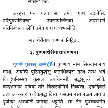
सासन’’न्ति.
अरहत्तं पन पत्वा सा तमेव गाथं उदानेसि.
परिपुण्णसिक्खा उपसम्पज्जित्वा अपरभागे
परिनिब्बानकालेपि तमेव गाथं पच्चभासीति.
मुत्ताथेरीगाथावण्णना निट्ठिता.
३. पुण्णाथेरीगाथावण्णना
पुण्णे
पूरस्सु धम्मेही
ति पुण्णाय नाम सिक्खमानाय
गाथा. अयम्पि पुरिमबुद्धेसु कताधिकारा तत्थ तत्थ भवे
विवट्टूपनिस्सयं कुसलं उपचिनन्ती बुद्धसुञ्ञे लोके
चन्दभागाय नदिया तीरे किन्नरयोनियं निब्बत्ता. एकदिवसं
तत्थ अञ्ञतरं पच्चेकबुद्धं दिस्वा पसन्नमानसा नळमालाय तं
पूजेत्वा अञ्जलिं पग्गय्ह अट्ठासि. सा तेन पुञ्ञकम्मेन