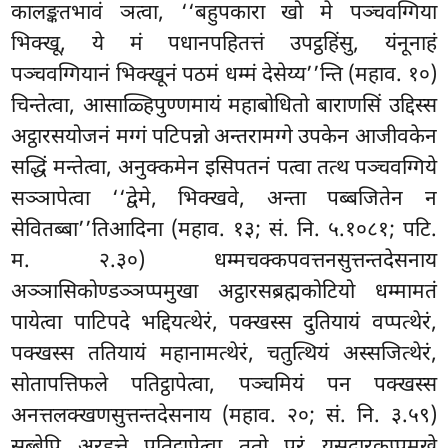
कालङ्कतभावं ञत्वा, ‘‘बहुपकारा खो मे पञ्चवग्गिया
भिक्खू, ये
मं पधानपहितत्तं उपट्ठहिंसु, यंनूनाहं
पञ्चवग्गियानं भिक्खूनं पठमं धम्मं देसेय्य’’न्ति (महाव. १०)
चिन्तेत्वा, आसाळ्हिपुण्णमायं महाबोधितो बाराणसिं उद्दिस्स
अट्ठारसयोजनं मग्गं पटिपन्नो अन्तरामग्गे उपकेन आजीवकेन
सद्धिं मन्तेत्वा, अनुक्कमेन इसिपतनं पत्वा तत्थ पञ्चवग्गिये
सञ्ञापेत्वा ‘‘द्वेमे, भिक्खवे, अन्ता पब्बजितेन न
सेवितब्बा’’तिआदिना (महाव. १३; सं. नि. ५.१०८१; पटि.
म. २.३०) धम्मचक्कपवत्तनसुत्तन्तदेसनाय
अञ्ञासिकोण्डञ्ञप्पमुखा अट्ठारसब्रह्मकोटियो धम्मामतं
पायेत्वा पाटिपदे भद्दियत्थेरं, पक्खस्स दुतियायं वप्पत्थेरं,
पक्खस्स ततियायं महानामत्थेरं, चतुत्थियं अस्सजित्थेरं,
सोतापत्तिफले पतिट्ठापेत्वा, पञ्चमियं पन पक्खस्स
अनत्तलक्खणसुत्तन्तदेसनाय (महाव. २०; सं. नि. ३.५९)