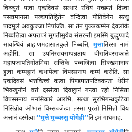
विञ्ञुतं पत्वा एकदिवसं सत्थारं रथियं गच्छन्तं दिस्वा
पसन्नमानसा पञ्चपतिट्ठितेन वन्दित्वा पीतिवेगेन सत्थु
पादमूले अवकुज्जा निपज्जि. सा तेन पुञ्ञकम्मेन देवलोके
निब्बत्तित्वा अपरापरं सुगतीसुयेव संसरन्ती इमस्मिं बुद्धुप्पादे
सावत्थियं ब्राह्मणमहासालकुले निब्बत्ति,
मुत्ता
तिस्सा नामं
अहोसि. सा उपनिस्सयसम्पन्नताय वीसतिवस्सकाले
महापजापतिगोतमिया सन्तिके पब्बजित्वा सिक्खमानाव
हुत्वा कम्मट्ठानं कथापेत्वा विपस्सनाय कम्मं करोति. सा
एकदिवसं भत्तकिच्चं कत्वा पिण्डपातपटिक्कन्ता थेरीनं
भिक्खुनीनं वत्तं दस्सेत्वा दिवाट्ठानं गन्त्वा रहो निसिन्ना
विपस्सनाय मनसिकारं आरभि. सत्था सुरभिगन्धकुटिया
निसिन्नोव ओभासं विस्सज्जेत्वा तस्सा पुरतो निसिन्नो विय
अत्तानं दस्सेत्वा
‘‘मुत्ते मुच्चस्सु योगेही’’
ति इमं गाथमाह.