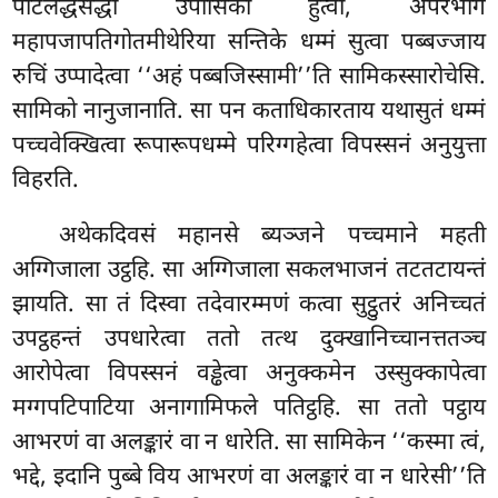
पटिलद्धसद्धा उपासिका हुत्वा, अपरभागे
महापजापतिगोतमीथेरिया सन्तिके धम्मं सुत्वा पब्बज्जाय
रुचिं उप्पादेत्वा ‘‘अहं पब्बजिस्सामी’’ति सामिकस्सारोचेसि.
सामिको नानुजानाति. सा पन कताधिकारताय यथासुतं धम्मं
पच्चवेक्खित्वा रूपारूपधम्मे परिग्गहेत्वा विपस्सनं अनुयुत्ता
विहरति.
अथेकदिवसं महानसे ब्यञ्जने पच्चमाने महती
अग्गिजाला उट्ठहि. सा अग्गिजाला सकलभाजनं तटतटायन्तं
झायति. सा तं दिस्वा तदेवारम्मणं
कत्वा सुट्ठुतरं अनिच्चतं
उपट्ठहन्तं उपधारेत्वा ततो तत्थ दुक्खानिच्चानत्ततञ्च
आरोपेत्वा विपस्सनं वड्ढेत्वा अनुक्कमेन उस्सुक्कापेत्वा
मग्गपटिपाटिया अनागामिफले पतिट्ठहि. सा ततो पट्ठाय
आभरणं वा अलङ्कारं वा न धारेति. सा सामिकेन ‘‘कस्मा त्वं,
भद्दे, इदानि पुब्बे विय आभरणं वा अलङ्कारं वा न धारेसी’’ति