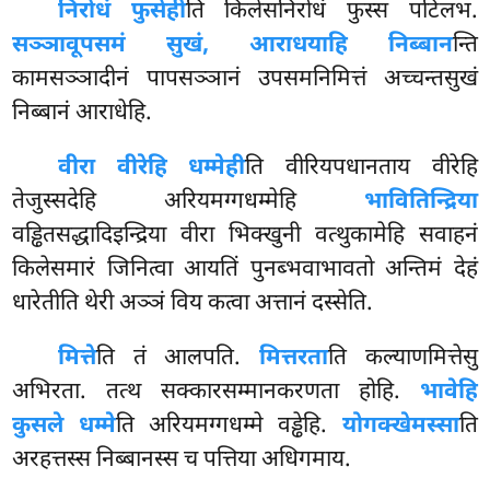
निरोधं फुसेही
ति किलेसनिरोधं फुस्स पटिलभ.
सञ्ञावूपसमं सुखं, आराधयाहि निब्बान
न्ति
कामसञ्ञादीनं पापसञ्ञानं उपसमनिमित्तं अच्चन्तसुखं
निब्बानं आराधेहि.
वीरा वीरेहि धम्मेही
ति वीरियपधानताय वीरेहि
तेजुस्सदेहि अरियमग्गधम्मेहि
भावितिन्द्रिया
वड्ढितसद्धादिइन्द्रिया वीरा भिक्खुनी वत्थुकामेहि सवाहनं
किलेसमारं जिनित्वा आयतिं पुनब्भवाभावतो अन्तिमं देहं
धारेतीति थेरी अञ्ञं विय कत्वा अत्तानं दस्सेति.
मित्ते
ति तं आलपति.
मित्तरता
ति कल्याणमित्तेसु
अभिरता. तत्थ सक्कारसम्मानकरणता होहि.
भावेहि
कुसले धम्मे
ति अरियमग्गधम्मे वड्ढेहि.
योगक्खेमस्सा
ति
अरहत्तस्स निब्बानस्स च पत्तिया अधिगमाय.