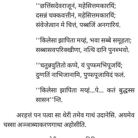
‘‘छत्तिंसदेवराजूनं, महेसित्तमकारयिं;
दसन्नं चक्कवत्तीनं, महेसित्तमकारयिं;
संवेजेत्वान मे चित्तं, पब्बजिं अनगारियं.
‘‘किलेसा झापिता मय्हं, भवा सब्बे समूहता;
सब्बासवपरिक्खीणा, नत्थि दानि पुनब्भवो.
‘‘चतुन्नवुतितो कप्पे, यं पुप्फमभिपूजयिं;
दुग्गतिं नाभिजानामि, पुप्फपूजायिदं फलं.
‘‘किलेसा झापिता मय्हं…पे… कतं बुद्धस्स
सासन’’न्ति.
अरहत्तं
पन पत्वा सा थेरी तमेव गाथं उदानेसि. अयमेव
चस्सा अञ्ञाब्याकरणगाथा अहोसीति.