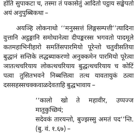
होति सुपाकटा च, तस्मा तं पकासेतुं आदितो पट्ठाय सङ्खेपतो
अयं अनुपुब्बिकथा –
अयञ्हि
लोकनाथो ‘‘मनुस्सत्तं लिङ्गसम्पत्ती’’त्यादिना
वुत्तानि अट्ठङ्गानि समोधानेत्वा दीपङ्करस्स भगवतो पादमूले
कतमहाभिनीहारो समतिंसपारमियो पूरेन्तो चतुवीसतिया
बुद्धानं सन्तिके लद्धब्याकरणो अनुक्कमेन पारमियो पूरेत्वा
ञातत्थचरियाय लोकत्थचरियाय बुद्धत्थचरियाय च कोटिं
पत्वा तुसितभवने निब्बत्तित्वा तत्थ यावतायुकं ठत्वा
दससहस्सचक्कवाळदेवताहि बुद्धभावाय –
‘‘कालो खो ते महावीर, उप्पज्ज
मातुकुच्छियं;
सदेवकं तारयन्तो, बुज्झस्सु अमतं पद’’न्ति.
(बु. वं. १.६७) –