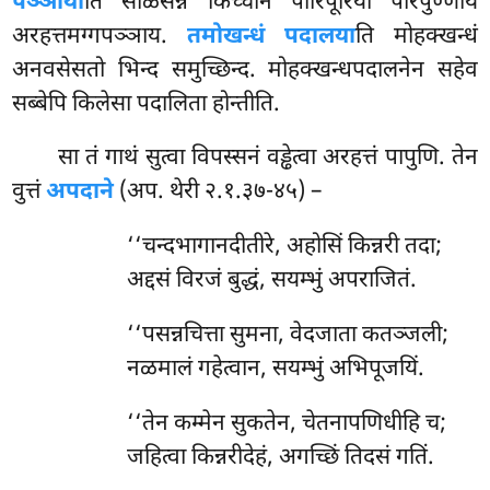
पञ्ञाया
ति सोळसन्नं किच्चानं पारिपूरिया परिपुण्णाय
अरहत्तमग्गपञ्ञाय.
तमोखन्धं पदालया
ति मोहक्खन्धं
अनवसेसतो भिन्द समुच्छिन्द. मोहक्खन्धपदालनेन सहेव
सब्बेपि किलेसा पदालिता होन्तीति.
सा तं गाथं सुत्वा विपस्सनं वड्ढेत्वा अरहत्तं पापुणि. तेन
वुत्तं
अपदाने
(अप. थेरी २.१.३७-४५) –
‘‘चन्दभागानदीतीरे, अहोसिं किन्नरी तदा;
अद्दसं विरजं बुद्धं, सयम्भुं अपराजितं.
‘‘पसन्नचित्ता सुमना, वेदजाता कतञ्जली;
नळमालं गहेत्वान, सयम्भुं अभिपूजयिं.
‘‘तेन
कम्मेन सुकतेन, चेतनापणिधीहि च;
जहित्वा किन्नरीदेहं, अगच्छिं तिदसं गतिं.