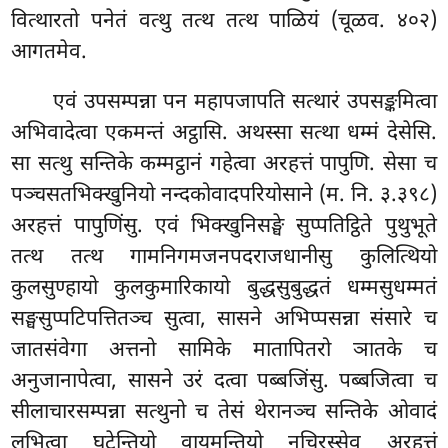
वित्थारतो पनेतं वत्थु तत्थ तत्थ पाळियं (चूळव. ४०२)
आगतमेव.
एवं उपसम्पन्ना पन महापजापति सत्थारं उपसङ्कमित्वा
अभिवादेत्वा एकमन्तं अट्ठासि. अथस्सा सत्था धम्मं देसेसि.
सा सत्थु सन्तिके कम्मट्ठानं गहेत्वा अरहत्तं पापुणि. सेसा च
पञ्चसतभिक्खुनियो नन्दकोवादपरियोसाने (म. नि. ३.३९८)
अरहत्तं पापुणिंसु. एवं भिक्खुनिसङ्घे सुप्पतिट्ठिते पुथुभूते
तत्थ तत्थ गामनिगमजनपदराजधानीसु कुलित्थियो
कुलसुण्हायो कुलकुमारिकायो बुद्धसुबुद्धतं धम्मसुधम्मतं
सङ्घसुप्पटिपत्तितञ्च सुत्वा, सासने अभिप्पसन्ना संसारे च
जातसंवेगा अत्तनो सामिके मातापितरो ञातके च
अनुजानापेत्वा, सासने उरं दत्वा पब्बजिंसु. पब्बजित्वा च
सीलाचारसम्पन्ना सत्थुनो च तेसं थेरानञ्च सन्तिके ओवादं
लभित्वा घटेन्तियो वायमन्तियो नचिरस्सेव अरहत्तं