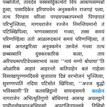
पब्बजितो, तावदेव वस्ससट्ठिकत्थेरो विय आकप्पसम्पन्नो
हुत्वा, पासादिकेन इरियापथेन अनुक्कमेन राजगहं पत्वा,
तत्थ पिण्डाय चरित्वा पण्डवपब्बतपब्भारे पिण्डपातं
परिभुञ्जित्वा, मागधराजेन रज्जेन निमन्तियमानो तं
पटिक्खिपित्वा, भग्गवस्सारामं गन्त्वा, तस्स समयं
परिग्गण्हित्वा ततो आळारुदकानं समयं परिग्गण्हित्वा, तं
सब्बं अनलङ्करित्वा अनुक्कमेन उरुवेलं गन्त्वा तत्थ
छब्बस्सानि दुक्करकारिकं कत्वा, ताय
अरियधम्मपटिवेधस्साभावं ञत्वा ‘‘नायं मग्गो बोधाया’’ति
ओळारिकं आहारं आहरन्तो कतिपाहेन बलं गाहेत्वा
विसाखापुण्णमदिवसे सुजाताय दिन्नं वरभोजनं भुञ्जित्वा,
सुवण्णपातिं नदिया पटिसोतं खिपित्वा, ‘‘अज्ज बुद्धो
भविस्सामी’’ति कतसन्निट्ठानो सायन्हसमये
काळेन
नागराजेन अभित्थुतिगुणो बोधिमण्डं आरुय्ह अचलट्ठाने
पाचीनलोकधातुअभिमुखो अपराजितपल्लङ्के निसिन्नो