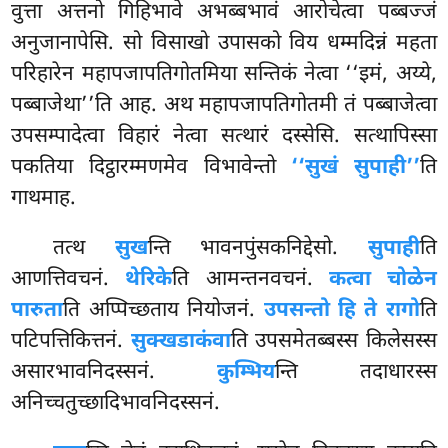
वुत्ता अत्तनो गिहिभावे अभब्बभावं आरोचेत्वा पब्बज्जं
अनुजानापेसि. सो विसाखो उपासको विय धम्मदिन्नं महता
परिहारेन
महापजापतिगोतमिया सन्तिकं नेत्वा ‘‘इमं, अय्ये,
पब्बाजेथा’’ति आह. अथ महापजापतिगोतमी तं पब्बाजेत्वा
उपसम्पादेत्वा विहारं नेत्वा सत्थारं दस्सेसि. सत्थापिस्सा
पकतिया दिट्ठारम्मणमेव विभावेन्तो
‘‘सुखं सुपाही’’
ति
गाथमाह.
तत्थ
सुख
न्ति भावनपुंसकनिद्देसो.
सुपाही
ति
आणत्तिवचनं.
थेरिके
ति आमन्तनवचनं.
कत्वा चोळेन
पारुता
ति अप्पिच्छताय नियोजनं.
उपसन्तो हि ते रागो
ति
पटिपत्तिकित्तनं.
सुक्खडाकंवा
ति
उपसमेतब्बस्स किलेसस्स
असारभावनिदस्सनं.
कुम्भिय
न्ति तदाधारस्स
अनिच्चतुच्छादिभावनिदस्सनं.