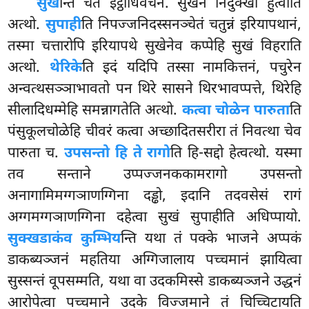
सुख
न्ति चेतं इट्ठाधिवचनं. सुखेन निदुक्खा हुत्वाति
अत्थो.
सुपाही
ति निपज्जनिदस्सनञ्चेतं चतुन्नं इरियापथानं,
तस्मा चत्तारोपि इरियापथे सुखेनेव कप्पेहि सुखं विहराति
अत्थो.
थेरिके
ति इदं यदिपि तस्सा नामकित्तनं, पचुरेन
अन्वत्थसञ्ञाभावतो पन थिरे सासने थिरभावप्पत्ते, थिरेहि
सीलादिधम्मेहि समन्नागतेति अत्थो.
कत्वा चोळेन पारुता
ति
पंसुकूलचोळेहि चीवरं कत्वा अच्छादितसरीरा तं निवत्था चेव
पारुता च.
उपसन्तो हि ते रागो
ति हि-सद्दो हेत्वत्थो. यस्मा
तव सन्ताने उप्पज्जनककामरागो उपसन्तो
अनागामिमग्गञाणग्गिना दड्ढो, इदानि तदवसेसं रागं
अग्गमग्गञाणग्गिना दहेत्वा सुखं सुपाहीति अधिप्पायो.
सुक्खडाकंव कुम्भिय
न्ति यथा तं पक्के भाजने अप्पकं
डाकब्यञ्जनं महतिया अग्गिजालाय पच्चमानं झायित्वा
सुस्सन्तं वूपसम्मति, यथा वा उदकमिस्से डाकब्यञ्जने उद्धनं
आरोपेत्वा पच्चमाने उदके
विज्जमाने तं चिच्चिटायति