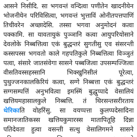
आसने निसीदि. सा भगवन्तं वन्दित्वा पणीतेन खादनीयेन
भोजनीयेन परिविसित्वा, भगवन्तं भुत्ताविं ओनीतपत्तपाणिं
तिचीवरेन अच्छादेसि. तस्सा भगवा अनुमोदनं कत्वा
पक्कामि. सा यावतायुकं पुञ्ञानि कत्वा आयुपरियोसाने
देवलोके निब्बत्तित्वा एकं बुद्धन्तरं सुगतीसु एव संसरन्ती
कस्सपस्स भगवतो काले गहपतिकुले निब्बत्तित्वा विञ्ञुतं
पत्वा, संसारे जातसंवेगा सासने पब्बजित्वा उपसम्पज्जित्वा
वीसतिवस्सहस्सानि भिक्खुनिसीलं पूरेत्वा,
पुथुज्जनकालकिरियं कत्वा, सग्गे निब्बत्ता एकं बुद्धन्तरं
सग्गसम्पत्तिं अनुभवित्वा इमस्मिं बुद्धुप्पादे वेसालियं
खत्तियमहासालकुले निब्बत्ति. तं थिरसन्तसरीरताय
थेरिका
ति वोहरिंसु. सा वयप्पत्ता कुलप्पदेसादिना
समानजातिकस्स खत्तियकुमारस्स मातापितूहि दिन्ना
पतिदेवता हुत्वा वसन्ती सत्थु वेसालिगमने सासने