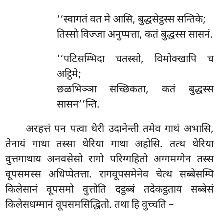
‘‘स्वागतं
वत मे आसि, बुद्धसेट्ठस्स सन्तिके;
तिस्सो विज्जा अनुप्पत्ता, कतं बुद्धस्स सासनं.
‘‘पटिसम्भिदा चतस्सो, विमोक्खापि च
अट्ठिमे;
छळभिञ्ञा सच्छिकता, कतं बुद्धस्स
सासन’’न्ति.
अरहत्तं पन पत्वा थेरी उदानेन्ती तमेव गाथं अभासि,
तेनायं गाथा तस्सा थेरिया गाथा अहोसि. तत्थ थेरिया
वुत्तगाथाय अनवसेसो रागो परिग्गहितो अग्गमग्गेन तस्स
वूपसमस्स अधिप्पेतत्ता. रागवूपसमेनेव चेत्थ सब्बेसम्पि
किलेसानं वूपसमो वुत्तोति दट्ठब्बं तदेकट्ठताय सब्बेसं
किलेसधम्मानं वूपसमसिद्धितो. तथा हि वुच्चति –