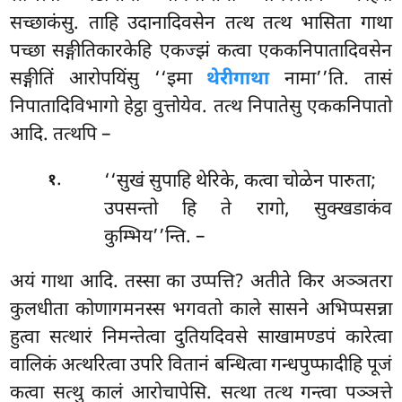
सच्छाकंसु. ताहि उदानादिवसेन तत्थ तत्थ भासिता
गाथा
पच्छा सङ्गीतिकारकेहि एकज्झं कत्वा एककनिपातादिवसेन
सङ्गीतिं आरोपयिंसु ‘‘इमा
थेरीगाथा
नामा’’ति. तासं
निपातादिविभागो हेट्ठा वुत्तोयेव. तत्थ निपातेसु एककनिपातो
आदि. तत्थपि –
.
‘‘सुखं सुपाहि थेरिके, कत्वा चोळेन पारुता;
१
उपसन्तो हि ते रागो, सुक्खडाकंव
कुम्भिय’’न्ति. –
अयं गाथा आदि. तस्सा का उप्पत्ति? अतीते किर अञ्ञतरा
कुलधीता
कोणागमनस्स भगवतो
काले सासने अभिप्पसन्ना
हुत्वा सत्थारं निमन्तेत्वा दुतियदिवसे साखामण्डपं कारेत्वा
वालिकं अत्थरित्वा उपरि वितानं बन्धित्वा गन्धपुप्फादीहि पूजं
कत्वा सत्थु कालं आरोचापेसि. सत्था तत्थ गन्त्वा पञ्ञत्ते