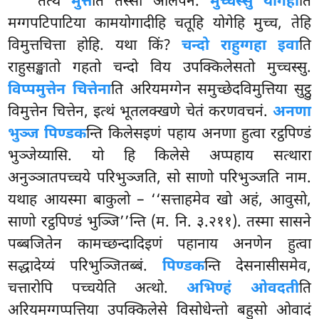
तत्थ
मुत्ते
ति तस्सा आलपनं.
मुच्चस्सु योगेही
ति
मग्गपटिपाटिया कामयोगादीहि चतूहि योगेहि मुच्च, तेहि
विमुत्तचित्ता होहि. यथा किं?
चन्दो राहुग्गहा इवा
ति
राहुसङ्खातो गहतो चन्दो विय उपक्किलेसतो मुच्चस्सु.
विप्पमुत्तेन चित्तेना
ति अरियमग्गेन समुच्छेदविमुत्तिया सुट्ठु
विमुत्तेन चित्तेन, इत्थं भूतलक्खणे चेतं करणवचनं.
अनणा
भुञ्ज पिण्डक
न्ति किलेसइणं पहाय अनणा हुत्वा रट्ठपिण्डं
भुञ्जेय्यासि. यो हि किलेसे अप्पहाय सत्थारा
अनुञ्ञातपच्चये परिभुञ्जति, सो साणो परिभुञ्जति नाम.
यथाह आयस्मा बाकुलो – ‘‘सत्ताहमेव खो अहं, आवुसो,
साणो
रट्ठपिण्डं भुञ्जि’’न्ति (म. नि. ३.२११). तस्मा सासने
पब्बजितेन कामच्छन्दादिइणं पहानाय अनणेन हुत्वा
सद्धादेय्यं परिभुञ्जितब्बं.
पिण्डक
न्ति देसनासीसमेव,
चत्तारोपि पच्चयेति अत्थो.
अभिण्हं ओवदती
ति
अरियमग्गप्पत्तिया उपक्किलेसे विसोधेन्तो बहुसो ओवादं