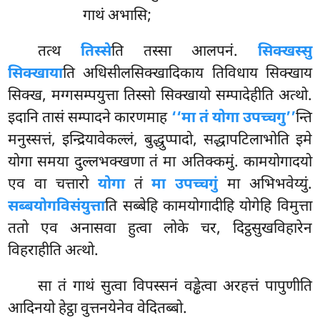
गाथं अभासि;
तत्थ
तिस्से
ति तस्सा आलपनं.
सिक्खस्सु
सिक्खाया
ति अधिसीलसिक्खादिकाय तिविधाय सिक्खाय
सिक्ख, मग्गसम्पयुत्ता तिस्सो सिक्खायो
सम्पादेहीति अत्थो.
इदानि तासं सम्पादने कारणमाह
‘‘मा तं योगा उपच्चगु’’
न्ति
मनुस्सत्तं, इन्द्रियावेकल्लं, बुद्धुप्पादो, सद्धापटिलाभोति इमे
योगा समया दुल्लभक्खणा तं मा अतिक्कमुं. कामयोगादयो
एव वा चत्तारो
योगा
तं
मा उपच्चगुं
मा अभिभवेय्युं.
सब्बयोगविसंयुत्ता
ति सब्बेहि कामयोगादीहि योगेहि विमुत्ता
ततो एव अनासवा हुत्वा लोके चर, दिट्ठसुखविहारेन
विहराहीति अत्थो.
सा तं गाथं सुत्वा विपस्सनं वड्ढेत्वा अरहत्तं पापुणीति
आदिनयो हेट्ठा वुत्तनयेनेव वेदितब्बो.