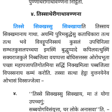
पुण्णाथेरीगाथावण्णना निट्ठिता.
४. तिस्साथेरीगाथावण्णना
तिस्से सिक्खस्सु सिक्खाया
ति तिस्साय
सिक्खमानाय गाथा. अयम्पि पुरिमबुद्धेसु कताधिकारा तत्थ
तत्थ भवे विवट्टूपनिस्सयं कुसलं उपचिनित्वा
सम्भतकुसलपच्चया इमस्मिं बुद्धुप्पादे कपिलवत्थुस्मिं
सक्यराजकुले निब्बत्तित्वा वयप्पत्ता बोधिसत्तस्स ओरोधभूता
पच्छा महापजापतिगोतमिया सद्धिं निक्खमित्वा पब्बजित्वा
विपस्सनाय कम्मं करोति. तस्सा सत्था हेट्ठा वुत्तनयेनेव
ओभासं विस्सज्जेत्वा –
.
‘‘तिस्से सिक्खस्सु सिक्खाय, मा तं योगा
४
उपच्चगुं;
सब्बयोगविसंयुत्ता, चर लोके अनासवा’’ति. –