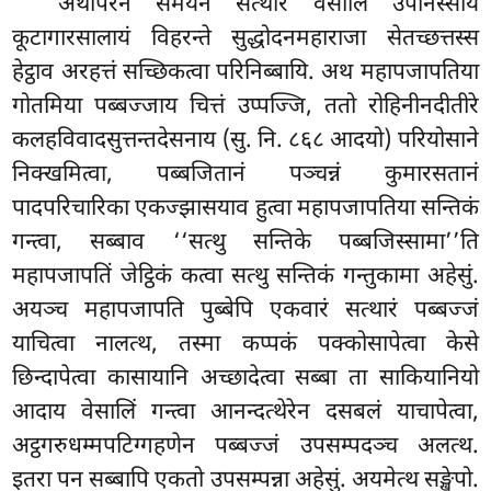
अथापरेन समयेन सत्थरि वेसालिं उपनिस्साय
कूटागारसालायं विहरन्ते सुद्धोदनमहाराजा
सेतच्छत्तस्स
हेट्ठाव अरहत्तं सच्छिकत्वा परिनिब्बायि. अथ महापजापतिया
गोतमिया पब्बज्जाय चित्तं उप्पज्जि, ततो रोहिनीनदीतीरे
कलहविवादसुत्तन्तदेसनाय (सु. नि. ८६८ आदयो) परियोसाने
निक्खमित्वा, पब्बजितानं पञ्चन्नं कुमारसतानं
पादपरिचारिका एकज्झासयाव हुत्वा महापजापतिया सन्तिकं
गन्त्वा, सब्बाव ‘‘सत्थु सन्तिके पब्बजिस्सामा’’ति
महापजापतिं जेट्ठिकं कत्वा सत्थु सन्तिकं गन्तुकामा अहेसुं.
अयञ्च महापजापति पुब्बेपि एकवारं सत्थारं पब्बज्जं
याचित्वा नालत्थ, तस्मा कप्पकं पक्कोसापेत्वा केसे
छिन्दापेत्वा कासायानि अच्छादेत्वा सब्बा ता साकियानियो
आदाय वेसालिं गन्त्वा आनन्दत्थेरेन दसबलं याचापेत्वा,
अट्ठगरुधम्मपटिग्गहणेन पब्बज्जं उपसम्पदञ्च अलत्थ.
इतरा पन सब्बापि एकतो उपसम्पन्ना अहेसुं. अयमेत्थ सङ्खेपो.