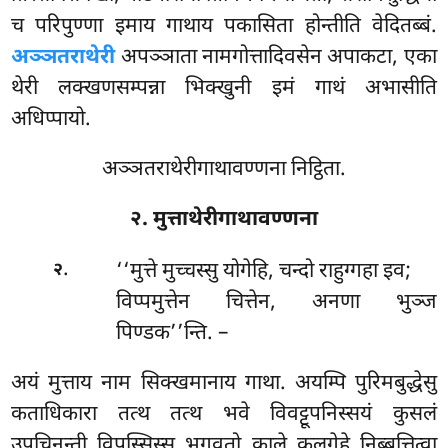
च परिपुण्णा इमाय गाथाय पकासिता होन्तीति वेदितब्बं.
अञ्ञतराथेरी
अपञ्ञाता नामगोत्तादिवसेन अपाकटा, एका
थेरी लक्खणसम्पन्ना भिक्खुनी इमं गाथं अभासीति
अधिप्पायो.
अञ्ञतराथेरीगाथावण्णना निट्ठिता.
२. मुत्ताथेरीगाथावण्णना
.
‘‘मुत्ते
मुच्चस्सु योगेहि, चन्दो राहुग्गहा इव;
२
विप्पमुत्तेन चित्तेन, अनणा भुञ्ज
पिण्डक’’न्ति. –
अयं मुत्ताय नाम सिक्खमानाय गाथा. अयम्पि पुरिमबुद्धेसु
कताधिकारा तत्थ तत्थ भवे विवट्टूपनिस्सयं कुसलं
उपचिनन्ती विपस्सिस्स भगवतो काले कुलगेहे निब्बत्तित्वा