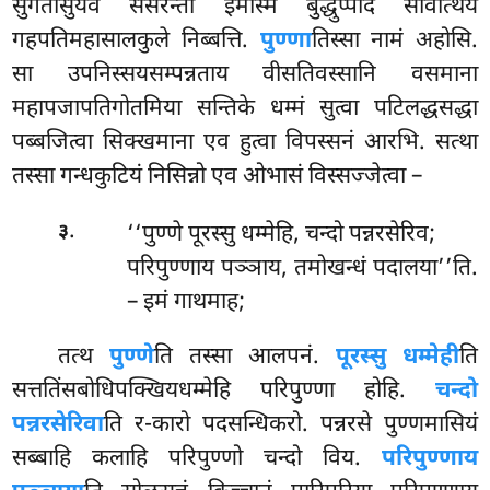
सुगतीसुयेव संसरन्ती इमस्मिं बुद्धुप्पादे सावत्थियं
गहपतिमहासालकुले निब्बत्ति.
पुण्णा
तिस्सा नामं अहोसि.
सा उपनिस्सयसम्पन्नताय वीसतिवस्सानि वसमाना
महापजापतिगोतमिया सन्तिके धम्मं सुत्वा पटिलद्धसद्धा
पब्बजित्वा
सिक्खमाना एव हुत्वा विपस्सनं आरभि. सत्था
तस्सा गन्धकुटियं निसिन्नो एव ओभासं विस्सज्जेत्वा –
.
‘‘पुण्णे
पूरस्सु धम्मेहि, चन्दो पन्नरसेरिव;
३
परिपुण्णाय पञ्ञाय, तमोखन्धं पदालया’’ति.
– इमं गाथमाह;
तत्थ
पुण्णे
ति तस्सा आलपनं.
पूरस्सु धम्मेही
ति
सत्ततिंसबोधिपक्खियधम्मेहि परिपुण्णा होहि.
चन्दो
पन्नरसेरिवा
ति र-कारो पदसन्धिकरो. पन्नरसे पुण्णमासियं
सब्बाहि कलाहि परिपुण्णो चन्दो विय.
परिपुण्णाय