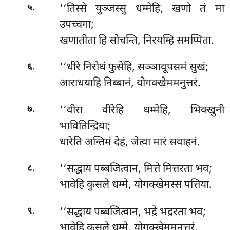
.
‘‘तिस्से युञ्जस्सु धम्मेहि, खणो तं मा
५
उपच्चगा;
खणातीता हि सोचन्ति, निरयम्हि समप्पिता.
.
‘‘धीरे निरोधं फुसेहि, सञ्ञावूपसमं सुखं;
६
आराधयाहि निब्बानं, योगक्खेममनुत्तरं.
.
‘‘वीरा
वीरेहि धम्मेहि, भिक्खुनी
७
भावितिन्द्रिया;
धारेति अन्तिमं देहं, जेत्वा मारं सवाहनं.
.
‘‘सद्धाय पब्बजित्वान, मित्ते मित्तरता भव;
८
भावेहि कुसले धम्मे, योगक्खेमस्स पत्तिया.
.
‘‘सद्धाय पब्बजित्वान, भद्रे भद्ररता भव;
९
भावेहि कुसले धम्मे, योगक्खेममनुत्तरं.