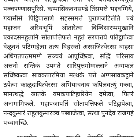
सब्बेपि अरहत्ते पतिट्ठापेत्वा ततो परं यसदारकप्पमुखे
पञ्चपण्णासपुरिसे, कप्पासिकवनसण्डे तिंसमत्ते भद्दवग्गिये,
गयासीसे पिट्ठिपासाणे सहस्समत्ते पुराणजटिलेति एवं
महाजनं अरियभूमिं ओतारेत्वा बिम्बिसारप्पमुखानि
एकादसनहुतानि सोतापत्तिफले नहुतं सरणत्तये पतिट्ठापेत्वा
वेळुवनं पटिग्गहेत्वा तत्थ विहरन्तो अस्सजित्थेरस्स वाहसा
अधिगतपठममग्गे सञ्चयं आपुच्छित्वा, सद्धिं परिसाय
अत्तनो सन्तिकं उपगते सारिपुत्तमोग्गल्लाने अग्गफलं
सच्छिकत्वा सावकपारमिया मत्थकं पत्ते अग्गसावकट्ठाने
ठपेत्वा काळुदायित्थेरस्स अभियाचनाय कपिलवत्थुं गन्त्वा,
मानत्थद्धे ञातके यमकपाटिहारियेन दमेत्वा, पितरं
अनागामिफले, महापजापतिं सोतापत्तिफले पटिट्ठापेत्वा
,
नन्दकुमारं राहुलकुमारञ्च पब्बाजेत्वा, सत्था पुनदेव राजगहं
पच्चागच्छि.