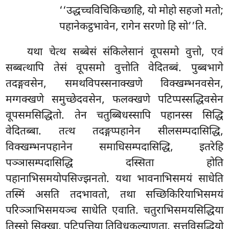
‘‘उद्धच्चविचिकिच्छाहि, यो मोहो सहजो मतो;
पहानेकट्ठभावेन, रागेन सरणो हि सो’’ति.
यथा चेत्थ सब्बेसं संकिलेसानं वूपसमो वुत्तो, एवं
सब्बत्थापि तेसं वूपसमो वुत्तोति वेदितब्बं. पुब्बभागे
तदङ्गवसेन, समथविपस्सनाक्खणे विक्खम्भनवसेन,
मग्गक्खणे समुच्छेदवसेन, फलक्खणे पटिप्पस्सद्धिवसेन
वूपसमसिद्धितो. तेन चतुब्बिधस्सापि पहानस्स सिद्धि
वेदितब्बा
. तत्थ तदङ्गप्पहानेन सीलसम्पदासिद्धि,
विक्खम्भनपहानेन समाधिसम्पदासिद्धि, इतरेहि
पञ्ञासम्पदासिद्धि दस्सिता होति
पहानाभिसमयोपसिज्झनतो. यथा भावनाभिसमयं साधेति
तस्मिं असति तदभावतो, तथा सच्छिकिरियाभिसमयं
परिञ्ञाभिसमयञ्च साधेति एवाति. चतुराभिसमयसिद्धिया
तिस्सो सिक्खा, पटिपत्तिया तिविधकल्याणता, सत्तविसुद्धियो