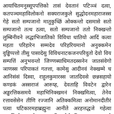
आयाचितमनुस्सूपपत्तिको
तासं देवतानं पटिञ्ञं दत्वा,
कतपञ्चमहाविलोकनो सक्यराजकुले सुद्धोदनमहाराजस्स
गेहे सतो सम्पजानो मातुकुच्छिं ओक्कन्तो दसमासे सतो
सम्पजानो तत्थ ठत्वा, सतो सम्पजानो ततो निक्खन्तो
लुम्बिनीवने लद्धाभिजातिको विविधा धातियो आदिं कत्वा
महता परिहारेन सम्मदेव परिहरियमानो अनुक्कमेन
वुड्ढिप्पत्तो तीसु पासादेसु विविधनाटकजनपरिवुतो देवो विय
सम्पत्तिं अनुभवन्तो जिण्णब्याधिमतदस्सनेन जातसंवेगो
ञाणस्स परिपाकतं गतत्ता, कामेसु आदीनवं नेक्खम्मे च
आनिसंसं दिस्वा, राहुलकुमारस्स जातदिवसे छन्नसहायो
कण्डकं अस्सराजं आरुय्ह
, देवताहि विवटेन द्वारेन
अड्ढरत्तिकसमये महाभिनिक्खमनं निक्खमित्वा, तेनेव
रत्तावसेसेन तीणि रज्जानि अतिक्कमित्वा अनोमानदीतीरं
पत्वा घटिकारमहाब्रह्मुना आनीते अरहत्तद्धजे गहेत्वा