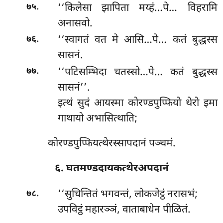
.
‘‘किलेसा झापिता मय्हं…पे… विहरामि
७५
अनासवो.
.
‘‘स्वागतं वत मे आसि…पे… कतं बुद्धस्स
७६
सासनं.
.
‘‘पटिसम्भिदा चतस्सो…पे… कतं बुद्धस्स
७७
सासनं’’.
इत्थं सुदं आयस्मा कोरण्डपुप्फियो थेरो इमा
गाथायो अभासित्थाति;
कोरण्डपुप्फियत्थेरस्सापदानं पञ्चमं.
६. घतमण्डदायकत्थेरअपदानं
.
‘‘सुचिन्तितं
भगवन्तं, लोकजेट्ठं नरासभं;
७८
उपविट्ठं महारञ्ञं, वाताबाधेन पीळितं.