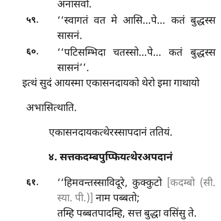
अनासवो.
.
‘‘स्वागतं वत मे आसि…पे… कतं बुद्धस्स
५९
सासनं.
.
‘‘पटिसम्भिदा चतस्सो…पे… कतं बुद्धस्स
६०
सासनं’’.
इत्थं सुदं आयस्मा एकासनदायको थेरो इमा गाथायो
अभासित्थाति.
एकासनदायकत्थेरस्सापदानं ततियं.
४. सत्तकदम्बपुप्फियत्थेरअपदानं
.
‘‘हिमवन्तस्साविदूरे, कुक्कुटो
[कदम्बो (सी.
६१
स्या. पी.)]
नाम पब्बतो;
तम्हि पब्बतपादम्हि, सत्त बुद्धा वसिंसु ते.