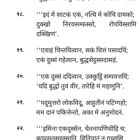
.
‘‘‘इदं
मे साटकं एकं, नत्थि मे कोचि दायको;
१८
दुक्खो निरयसम्फस्सो, रोपयिस्सामि
दक्खिणं’.
.
‘‘एवाहं चिन्तयित्वान, सकं चित्तं पसादयिं;
१९
एकं दुस्सं गहेत्वान, बुद्धसेट्ठस्सदासहं.
.
‘‘एकं
दुस्सं ददित्वान, उक्कुट्ठिं सम्पवत्तयिं;
२०
‘यदि बुद्धो तुवं वीर, तारेहि मं महामुनि’.
.
‘‘पदुमुत्तरो लोकविदू, आहुतीनं पटिग्गहो;
२१
मम दानं पकित्तेन्तो, अका मे अनुमोदनं.
.
‘‘‘इमिना एकदुस्सेन, चेतनापणिधीहि च;
२२
कप्पसतसहस्सानि, विनिपातं न गच्छसि.