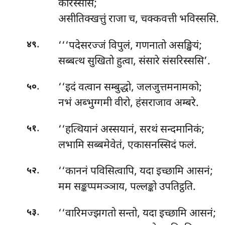
करिस्ससि;
असीतिक्खत्तुं राजा च, चक्कवत्ती भविस्ससि.
.
‘‘‘पदेसरज्जं
विपुलं, गणनातो असङ्खियं;
४९
सब्बत्थ सुखितो हुत्वा, संसारे संसरिस्ससि’.
.
‘‘इदं वत्वान सम्बुद्धो, जलजुत्तमनामको;
५०
नभं अब्भुग्गमी वीरो, हंसराजाव अम्बरे.
.
‘‘हत्थियानं अस्सयानं, सरथं सन्दमानिकं;
५१
लभामि सब्बमेवेतं, एकासनस्सिदं फलं.
.
‘‘काननं पविसित्वापि, यदा इच्छामि आसनं;
५२
मम सङ्कप्पमञ्ञाय, पल्लङ्को उपतिट्ठति.
.
‘‘वारिमज्झगतो सन्तो, यदा इच्छामि आसनं;
५३