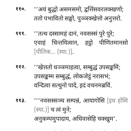
.
‘‘अयं बुद्धो असमसमो, द्वत्तिंसवरलक्खणो;
११०
ततो पभावितो सङ्घो, पुञ्ञक्खेत्तो अनुत्तरो.
.
‘‘तत्थ दस्सामहं दानं, नवसस्सं पुरे पुरे;
१११
एवाहं चिन्तयित्वान, हट्ठो पीणितमानसो
[पीतिक… (स्या.)]
.
.
‘‘खेत्ततो
धञ्ञमाहत्वा, सम्बुद्धं उपसङ्कमिं;
११२
उपसङ्कम्म सम्बुद्धं, लोकजेट्ठं नरासभं;
वन्दित्वा सत्थुनो पादे, इदं वचनमब्रविं.
.
‘‘‘नवसस्सञ्च सम्पन्नं, आयागोसि
[इध होसि
११३
(स्या.)]
च त्वं मुने;
अनुकम्पमुपादाय
, अधिवासेहि चक्खुम’.