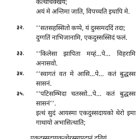
कत्थचिक्खयं;
अयं मे अन्तिमा जाति, विपच्चति इधापि मे.
.
‘‘सतसहस्सितो कप्पे, यं दुस्समददिं तदा;
३२
दुग्गतिं नाभिजानामि, एकदुस्सस्सिदं फलं.
.
‘‘किलेसा झापिता मय्हं…पे… विहरामि
३३
अनासवो.
.
‘‘स्वागतं वत मे आसि…पे… कतं बुद्धस्स
३४
सासनं.
.
‘‘पटिसम्भिदा चतस्सो…पे… कतं बुद्धस्स
३५
सासनं’’.
इत्थं सुदं आयस्मा एकदुस्सदायको थेरो इमा
गाथायो अभासित्थाति;
एकदुस्सदायकत्थेरस्सापदानं दुतियं.