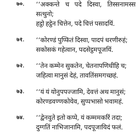
.
‘‘अक्कन्ते च पदे दिस्वा, तिस्सनामस्स
७०
सत्थुनो;
हट्ठो हट्ठेन चित्तेन, पदे चित्तं पसादयिं.
.
‘‘कोरण्डं
पुप्फितं दिस्वा, पादपं धरणीरुहं;
७१
सकोसकं गहेत्वान, पदसेट्ठमपूजयिं.
.
‘‘तेन कम्मेन सुकतेन, चेतनापणिधीहि च;
७२
जहित्वा मानुसं देहं, तावतिंसमगच्छहं.
.
‘‘यं यं योनुपपज्जामि, देवत्तं अथ मानुसं;
७३
कोरण्डवण्णकोयेव, सुप्पभासो भवामहं.
.
‘‘द्वेनवुते इतो कप्पे, यं कम्ममकरिं तदा;
७४
दुग्गतिं नाभिजानामि, पदपूजायिदं फलं.