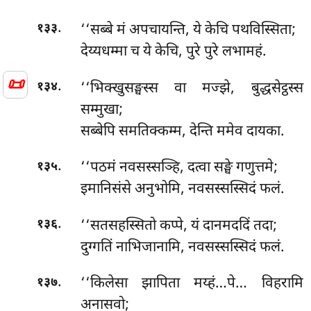
.
‘‘सब्बे मं अपचायन्ति, ये केचि पथविस्सिता;
१३३
देय्यधम्मा च ये केचि, पुरे पुरे लभामहं.
📜
.
‘‘भिक्खुसङ्घस्स वा मज्झे, बुद्धसेट्ठस्स
१३४
सम्मुखा;
सब्बेपि समतिक्कम्म, देन्ति ममेव दायका.
.
‘‘पठमं नवसस्सञ्हि, दत्वा सङ्घे गणुत्तमे;
१३५
इमानिसंसे अनुभोमि, नवसस्सस्सिदं फलं.
.
‘‘सतसहस्सितो
कप्पे, यं दानमददिं तदा;
१३६
दुग्गतिं नाभिजानामि, नवसस्सस्सिदं फलं.
.
‘‘किलेसा झापिता मय्हं…पे… विहरामि
१३७
अनासवो;