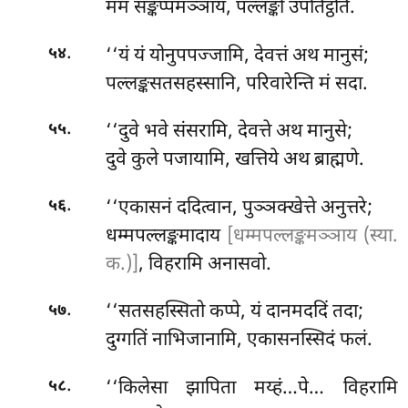
मम सङ्कप्पमञ्ञाय, पल्लङ्को उपतिट्ठति.
.
‘‘यं
यं योनुपपज्जामि, देवत्तं अथ मानुसं;
५४
पल्लङ्कसतसहस्सानि, परिवारेन्ति मं सदा.
.
‘‘दुवे
भवे संसरामि, देवत्ते अथ मानुसे;
५५
दुवे कुले पजायामि, खत्तिये अथ ब्राह्मणे.
.
‘‘एकासनं ददित्वान, पुञ्ञक्खेत्ते अनुत्तरे;
५६
धम्मपल्लङ्कमादाय
[धम्मपल्लङ्कमञ्ञाय (स्या.
क.)]
, विहरामि अनासवो.
.
‘‘सतसहस्सितो कप्पे, यं दानमददिं तदा;
५७
दुग्गतिं नाभिजानामि, एकासनस्सिदं फलं.
.
‘‘किलेसा झापिता मय्हं…पे… विहरामि
५८