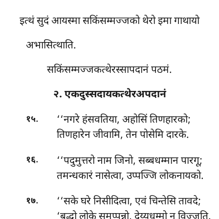
इत्थं सुदं आयस्मा सकिंसम्मज्जको थेरो इमा गाथायो
अभासित्थाति.
सकिंसम्मज्जकत्थेरस्सापदानं पठमं.
२. एकदुस्सदायकत्थेरअपदानं
.
‘‘नगरे
हंसवतिया, अहोसिं तिणहारको;
१५
तिणहारेन जीवामि, तेन पोसेमि दारके.
.
‘‘पदुमुत्तरो नाम जिनो, सब्बधम्मान पारगू;
१६
तमन्धकारं नासेत्वा, उप्पज्जि लोकनायको.
.
‘‘सके
घरे निसीदित्वा, एवं चिन्तेसि तावदे;
१७
‘बुद्धो लोके समुप्पन्नो, देय्यधम्मो न विज्जति.