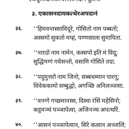
३. एकासनदायकत्थेरअपदानं
.
‘‘हिमवन्तस्साविदूरे
, गोसितो नाम पब्बतो;
३६
अस्समो सुकतो मय्हं, पण्णसाला सुमापिता.
.
‘‘नारदो नाम नामेन, कस्सपो इति मं विदू;
३७
सुद्धिमग्गं गवेसन्तो, वसामि गोसिते तदा.
.
‘‘पदुमुत्तरो नाम जिनो, सब्बधम्मान पारगू;
३८
विवेककामो सम्बुद्धो, अगञ्छि अनिलञ्जसा.
.
‘‘वनग्गे गच्छमानस्स, दिस्वा रंसिं महेसिनो;
३९
कट्ठमञ्चं पञ्ञापेत्वा, अजिनञ्च अपत्थरिं.
.
‘‘आसनं
पञ्ञापेत्वान, सिरे कत्वान अञ्जलिं;
४०