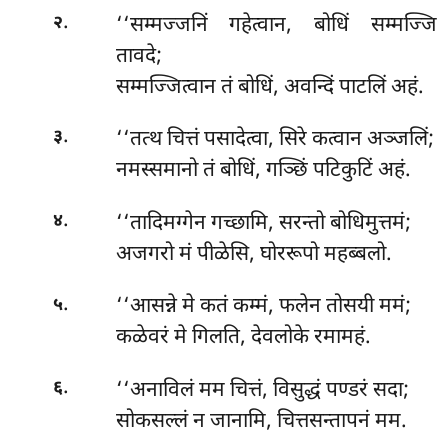
.
‘‘सम्मज्जनिं गहेत्वान, बोधिं सम्मज्जि
२
तावदे;
सम्मज्जित्वान तं बोधिं, अवन्दिं पाटलिं अहं.
.
‘‘तत्थ चित्तं पसादेत्वा, सिरे कत्वान अञ्जलिं;
३
नमस्समानो तं बोधिं, गञ्छिं पटिकुटिं अहं.
.
‘‘तादिमग्गेन
गच्छामि, सरन्तो बोधिमुत्तमं;
४
अजगरो मं पीळेसि, घोररूपो महब्बलो.
.
‘‘आसन्ने
मे कतं कम्मं, फलेन तोसयी ममं;
५
कळेवरं मे गिलति, देवलोके रमामहं.
.
‘‘अनाविलं मम चित्तं, विसुद्धं पण्डरं सदा;
६
सोकसल्लं न जानामि, चित्तसन्तापनं मम.