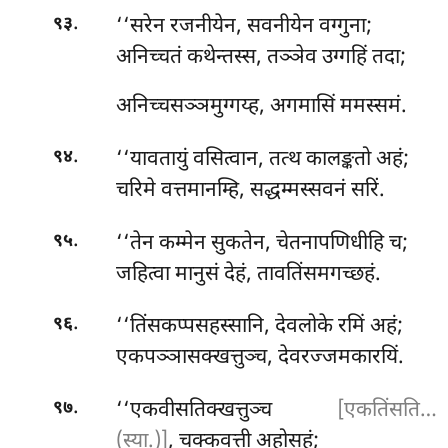
.
‘‘सरेन रजनीयेन, सवनीयेन वग्गुना;
९३
अनिच्चतं कथेन्तस्स, तञ्ञेव उग्गहिं तदा;
अनिच्चसञ्ञमुग्गय्ह
, अगमासिं ममस्समं.
.
‘‘यावतायुं वसित्वान, तत्थ कालङ्कतो अहं;
९४
चरिमे वत्तमानम्हि, सद्धम्मस्सवनं सरिं.
.
‘‘तेन कम्मेन सुकतेन, चेतनापणिधीहि च;
९५
जहित्वा मानुसं देहं, तावतिंसमगच्छहं.
.
‘‘तिंसकप्पसहस्सानि, देवलोके रमिं अहं;
९६
एकपञ्ञासक्खत्तुञ्च
, देवरज्जमकारयिं.
.
‘‘एकवीसतिक्खत्तुञ्च
[एकतिंसति…
९७
(स्या.)]
, चक्कवत्ती अहोसहं;