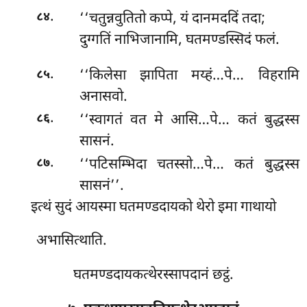
.
‘‘चतुन्नवुतितो कप्पे, यं दानमददिं तदा;
८४
दुग्गतिं नाभिजानामि, घतमण्डस्सिदं फलं.
.
‘‘किलेसा झापिता मय्हं…पे… विहरामि
८५
अनासवो.
.
‘‘स्वागतं वत मे आसि…पे… कतं बुद्धस्स
८६
सासनं.
.
‘‘पटिसम्भिदा चतस्सो…पे… कतं बुद्धस्स
८७
सासनं’’.
इत्थं सुदं आयस्मा घतमण्डदायको थेरो इमा गाथायो
अभासित्थाति.
घतमण्डदायकत्थेरस्सापदानं छट्ठं.