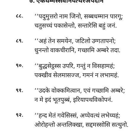
७. एकधम्मस्सवनियत्थेरअपदानं
.
‘‘पदुमुत्तरो
नाम जिनो, सब्बधम्मान पारगू;
८८
चतुसच्चं पकासेन्तो, सन्तारेसि बहुं जनं.
.
‘‘अहं
तेन समयेन, जटिलो उग्गतापनो;
८९
धुनन्तो वाकचीरानि, गच्छामि अम्बरे तदा.
.
‘‘बुद्धसेट्ठस्स उपरि, गन्तुं न विसहामहं;
९०
पक्खीव सेलमासज्ज, गमनं न लभामहं.
.
‘‘उदके वोक्कमित्वान, एवं गच्छामि अम्बरे;
९१
न मे इदं भूतपुब्बं, इरियापथविकोपनं.
.
‘‘हन्द मेतं गवेसिस्सं, अप्पेवत्थं लभेय्यहं;
९२
ओरोहन्तो अन्तलिक्खा, सद्दमस्सोसि सत्थुनो.