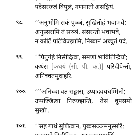
पदेसरज्जं विपुलं, गणनातो असङ्खियं.
.
‘‘अनुभोमि सकं पुञ्ञं, सुखितोहं भवाभवे;
९८
अनुस्सरामि तं सञ्ञं, संसरन्तो भवाभवे;
न कोटिं पटिविज्झामि, निब्बानं अच्चुतं पदं.
.
‘‘पितुगेहे निसीदित्वा, समणो भावितिन्द्रियो;
९९
कथंस
[कथयं (सी. पी. क.)]
परिदीपेन्तो,
अनिच्चतमुदाहरि.
.
‘‘‘अनिच्चा वत सङ्खारा, उप्पादवयधम्मिनो;
१००
उप्पज्जित्वा निरुज्झन्ति, तेसं वूपसमो
सुखो’.
.
‘‘सह
गाथं सुणित्वान, पुब्बसञ्ञमनुस्सरिं;
१०१