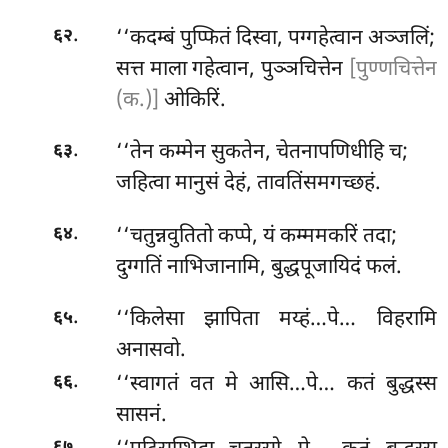
.
‘‘कदम्बं पुप्फितं दिस्वा, पग्गहेत्वान अञ्जलिं;
६२
सत्त माला गहेत्वान, पुञ्ञचित्तेन
[पुण्णचित्तेन
(क.)]
ओकिरिं.
.
‘‘तेन
कम्मेन सुकतेन, चेतनापणिधीहि च;
६३
जहित्वा मानुसं देहं, तावतिंसमगच्छहं.
.
‘‘चतुन्नवुतितो
कप्पे, यं कम्ममकरिं तदा;
६४
दुग्गतिं नाभिजानामि, बुद्धपूजायिदं फलं.
.
‘‘किलेसा
झापिता मय्हं…पे… विहरामि
६५
अनासवो.
.
‘‘स्वागतं वत मे आसि…पे… कतं बुद्धस्स
६६
सासनं.
.
६७