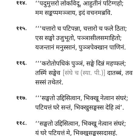
.
‘‘पदुमुत्तरो
लोकविदू, आहुतीनं पटिग्गहो;
११४
मम सङ्कप्पमञ्ञाय, इदं वचनमब्रवि.
.
‘‘‘चत्तारो च पटिपन्ना, चत्तारो च फले ठिता;
११५
एस सङ्घो उजुभूतो, पञ्ञासीलसमाहितो;
यजन्तानं मनुस्सानं, पुञ्ञपेक्खान पाणिनं.
.
‘‘‘करोतोपधिकं पुञ्ञं, सङ्घे दिन्नं महप्फलं;
११६
तस्मिं सङ्घेव
[संघे च (स्या. पी.)]
दातब्बं, तव
सस्सं तथेतरं.
.
‘‘‘सङ्घतो उद्दिसित्वान, भिक्खू नेत्वान संघरं;
११७
पटियत्तं घरे सन्तं, भिक्खुसङ्घस्स देहि त्वं’.
.
‘‘सङ्घतो उद्दिसित्वान, भिक्खू नेत्वान संघरं;
११८
यं घरे पटियत्तं मे, भिक्खुसङ्घस्सदासहं.