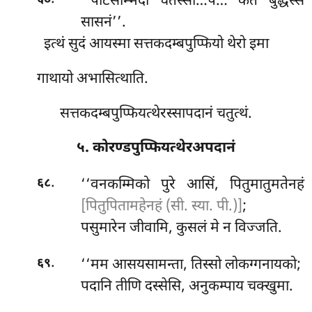
‘‘पटिसम्भिदा
चतस्सो…पे… कतं बुद्धस्स
सासनं’’.
इत्थं सुदं आयस्मा सत्तकदम्बपुप्फियो थेरो इमा
गाथायो अभासित्थाति.
सत्तकदम्बपुप्फियत्थेरस्सापदानं चतुत्थं.
५. कोरण्डपुप्फियत्थेरअपदानं
.
‘‘वनकम्मिको पुरे आसिं, पितुमातुमतेनहं
६८
[पितुपितामहेनहं (सी. स्या. पी.)]
;
पसुमारेन जीवामि, कुसलं मे न विज्जति.
.
‘‘मम आसयसामन्ता, तिस्सो लोकग्गनायको;
६९
पदानि तीणि दस्सेसि, अनुकम्पाय चक्खुमा.