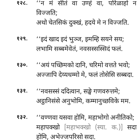
.
‘‘न मं सीतं वा उण्हं वा, परिळाहो न
१२८
विज्जति;
अथो चेतसिकं दुक्खं, हदये मे न विज्जति.
.
‘‘इदं खाद इदं भुञ्ज, इमम्हि सयने सय;
१२९
लभामि सब्बमेवेतं, नवसस्सस्सिदं फलं.
.
‘‘अयं पच्छिमको दानि, चरिमो वत्तते भवो;
१३०
अज्जापि देय्यधम्मो मे, फलं तोसेसि सब्बदा.
.
‘‘नवसस्सं
ददित्वान, सङ्घे गणवरुत्तमे;
१३१
अट्ठानिसंसे अनुभोमि, कम्मानुच्छविके मम.
.
‘‘वण्णवा यसवा होमि, महाभोगो अनीतिको;
१३२
महापक्खो
[महाभक्खो (स्या. क.)]
सदा
होमि, अभेज्जपरिसो सदा.