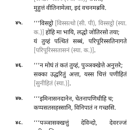
मुहुत्तं वीतिनामेत्वा, इदं वचनमब्रवि.
.
‘‘‘विसट्ठो
[विस्सत्थो (सी. पी), विस्सट्ठो (स्या.
४५
क.)]
होहि मा भायि, लद्धो जोतिरसो तया;
यं तुय्हं पत्थितं सब्बं, परिपूरिस्सतिनागते
[परिपूरिस्सतासनं (स्या. क.)]
.
.
‘‘‘न मोघं तं कतं तुय्हं, पुञ्ञक्खेत्ते अनुत्तरे;
४६
सक्का उद्धरितुं अत्ता, यस्स चित्तं पणीहितं
[सुनीहितं (स्या.)]
.
.
‘‘‘इमिनासनदानेन, चेतनापणिधीहि च;
४७
कप्पसतसहस्सानि, विनिपातं न गच्छसि.
.
‘‘‘पञ्ञासक्खत्तुं देविन्दो, देवरज्जं
४८