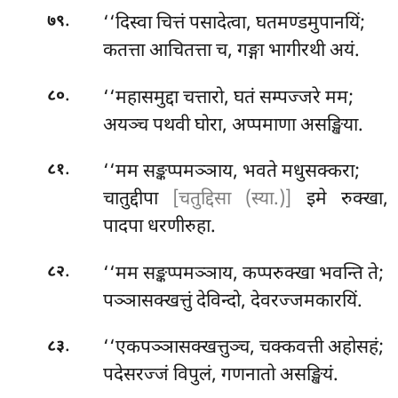
.
‘‘दिस्वा
चित्तं पसादेत्वा, घतमण्डमुपानयिं;
७९
कतत्ता
आचितत्ता च, गङ्गा भागीरथी अयं.
.
‘‘महासमुद्दा चत्तारो, घतं सम्पज्जरे मम;
८०
अयञ्च पथवी घोरा, अप्पमाणा असङ्खिया.
.
‘‘मम सङ्कप्पमञ्ञाय, भवते मधुसक्करा;
८१
चातुद्दीपा
[चतुद्दिसा (स्या.)]
इमे रुक्खा,
पादपा धरणीरुहा.
.
‘‘मम सङ्कप्पमञ्ञाय, कप्परुक्खा भवन्ति ते;
८२
पञ्ञासक्खत्तुं देविन्दो, देवरज्जमकारयिं.
.
‘‘एकपञ्ञासक्खत्तुञ्च, चक्कवत्ती अहोसहं;
८३
पदेसरज्जं विपुलं, गणनातो असङ्खियं.