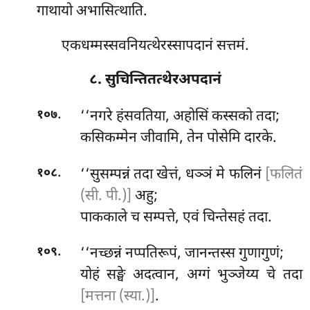
गाथायो अभासित्थाति.
एकधम्मस्सवनियत्थेरस्सापदानं सत्तमं.
८. सुचिन्तितत्थेरअपदानं
.
‘‘नगरे हंसवतिया, अहोसिं कस्सको तदा;
१०७
कसिकम्मेन जीवामि, तेन पोसेमि दारके.
.
‘‘सुसम्पन्नं
तदा खेत्तं, धञ्ञं मे फलिनं
[फलितं
१०८
(सी. पी.)]
अहु;
पाककाले च सम्पत्ते, एवं चिन्तेसहं तदा.
.
‘‘नच्छन्नं नप्पतिरूपं, जानन्तस्स गुणागुणं;
१०९
योहं सङ्घे अदत्वान, अग्गं भुञ्जेय्य चे तदा
[मत्तना (स्या.)]
.