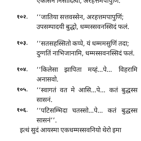
एकासने निसीदित्वा, अरहत्तमपापुणिं.
.
‘‘जातिया
सत्तवस्सेन, अरहत्तमपापुणिं;
१०२
उपसम्पादयी बुद्धो, धम्मस्सवनस्सिदं फलं.
.
‘‘सतसहस्सितो कप्पे, यं धम्ममसुणिं तदा;
१०३
दुग्गतिं नाभिजानामि, धम्मस्सवनस्सिदं फलं.
.
‘‘किलेसा झापिता मय्हं…पे… विहरामि
१०४
अनासवो.
.
‘‘स्वागतं वत मे आसि…पे… कतं बुद्धस्स
१०५
सासनं.
.
‘‘पटिसम्भिदा
चतस्सो…पे… कतं बुद्धस्स
१०६
सासनं’’.
इत्थं सुदं आयस्मा एकधम्मस्सवनियो थेरो इमा