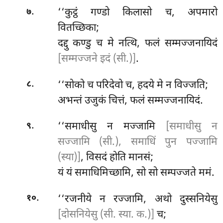
.
‘‘कुट्ठं गण्डो किलासो च, अपमारो
७
वितच्छिका;
दद्दु कण्डु च मे नत्थि, फलं सम्मज्जनायिदं
[सम्मज्जने इदं (सी.)]
.
.
‘‘सोको
च परिदेवो च, हदये मे न विज्जति;
८
अभन्तं उजुकं चित्तं, फलं सम्मज्जनायिदं.
.
‘‘समाधीसु
न मज्जामि
[समाधीसु न
९
सज्जामि (सी.), समाधिं पुन पज्जामि
(स्या)]
, विसदं होति मानसं;
यं यं समाधिमिच्छामि, सो सो सम्पज्जते ममं.
.
‘‘रजनीये न रज्जामि, अथो दुस्सनियेसु
१०
[दोसनियेसु (सी. स्या. क.)]
च;