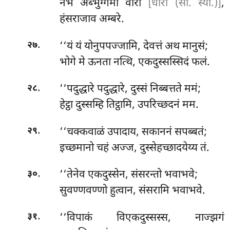
नभं अब्भुग्गमी वीरो
[धीरो (सी. स्या.)]
,
हंसराजाव अम्बरे.
.
‘‘यं
यं योनुपपज्जामि, देवत्तं अथ मानुसं;
२७
भोगे मे ऊनता नत्थि, एकदुस्सस्सिदं फलं.
.
‘‘पदुद्धारे
पदुद्धारे, दुस्सं निब्बत्तते ममं;
२८
हेट्ठा दुस्सम्हि तिट्ठामि, उपरिच्छदनं मम.
.
‘‘चक्कवाळं उपादाय, सकाननं सपब्बतं;
२९
इच्छमानो चहं अज्ज, दुस्सेहच्छादयेय्य तं.
.
‘‘तेनेव एकदुस्सेन, संसरन्तो भवाभवे;
३०
सुवण्णवण्णो हुत्वान, संसरामि भवाभवे.
.
‘‘विपाकं
विएकदुस्सस्स, नाज्झगं
३१