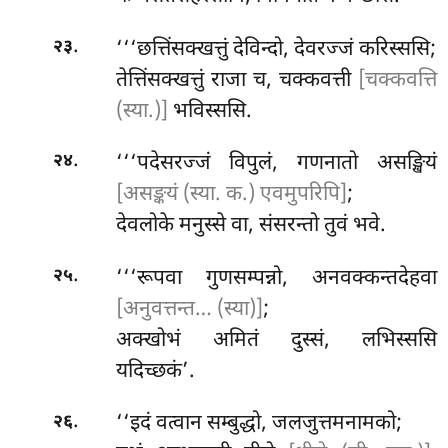
.
‘‘‘छत्तिंसक्खत्तुं देविन्दो, देवरज्जं करिस्ससि;
२३
तेत्तिंसक्खत्तुं राजा च, चक्कवत्ती
[चक्कवत्ति
(स्या.)]
भविस्ससि.
.
‘‘‘पदेसरज्जं विपुलं, गणनातो असङ्खियं
२४
[असङ्कयं (स्या. क.) एवमुपरिपि]
;
देवलोके मनुस्से वा, संसरन्तो तुवं भवे.
.
‘‘‘रूपवा गुणसम्पन्नो, अनवक्कन्तदेहवा
२५
[अनुवत्तन्त… (स्या)]
;
अक्खोभं अमितं दुस्सं, लभिस्ससि
यदिच्छकं’.
.
‘‘इदं वत्वान सम्बुद्धो, जलजुत्तमनामको;
२६