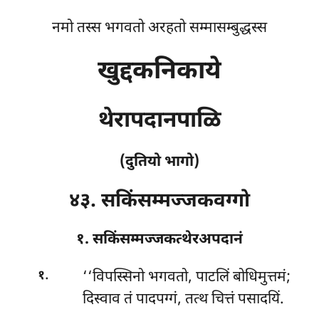
नमो तस्स भगवतो अरहतो सम्मासम्बुद्धस्स
खुद्दकनिकाये
थेरापदानपाळि
(दुतियो भागो)
४३. सकिंसम्मज्जकवग्गो
१. सकिंसम्मज्जकत्थेरअपदानं
.
‘‘विपस्सिनो
भगवतो, पाटलिं बोधिमुत्तमं;
१
दिस्वाव तं पादपग्गं, तत्थ चित्तं पसादयिं.