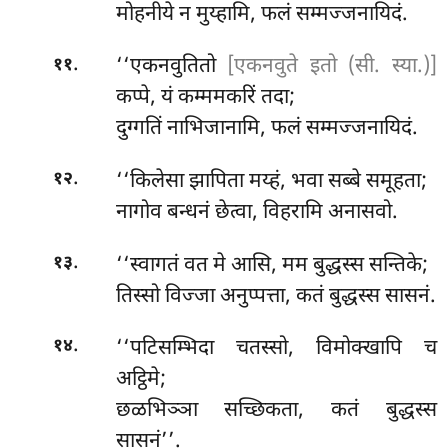
मोहनीये न मुय्हामि, फलं सम्मज्जनायिदं.
.
‘‘एकनवुतितो
[एकनवुते इतो (सी. स्या.)]
११
कप्पे, यं कम्ममकरिं तदा;
दुग्गतिं नाभिजानामि, फलं सम्मज्जनायिदं.
.
‘‘किलेसा झापिता मय्हं, भवा सब्बे समूहता;
१२
नागोव बन्धनं छेत्वा, विहरामि अनासवो.
.
‘‘स्वागतं वत मे आसि, मम बुद्धस्स सन्तिके;
१३
तिस्सो विज्जा अनुप्पत्ता, कतं बुद्धस्स सासनं.
.
‘‘पटिसम्भिदा चतस्सो, विमोक्खापि च
१४
अट्ठिमे;
छळभिञ्ञा सच्छिकता, कतं बुद्धस्स
सासनं’’.