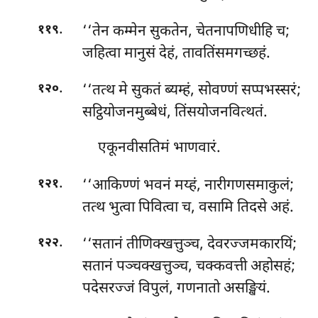
.
‘‘तेन कम्मेन सुकतेन, चेतनापणिधीहि च;
११९
जहित्वा मानुसं देहं, तावतिंसमगच्छहं.
.
‘‘तत्थ मे सुकतं ब्यम्हं, सोवण्णं सप्पभस्सरं;
१२०
सट्ठियोजनमुब्बेधं, तिंसयोजनवित्थतं.
एकूनवीसतिमं भाणवारं.
.
‘‘आकिण्णं भवनं मय्हं, नारीगणसमाकुलं;
१२१
तत्थ भुत्वा पिवित्वा च, वसामि तिदसे अहं.
.
‘‘सतानं
तीणिक्खत्तुञ्च, देवरज्जमकारयिं;
१२२
सतानं पञ्चक्खत्तुञ्च, चक्कवत्ती अहोसहं;
पदेसरज्जं विपुलं, गणनातो असङ्खियं.