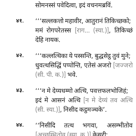
सोमनस्सं पवेदित्वा, इदं वचनमब्रविं.
.
‘‘‘सल्लकत्तो महावीर, आतुरानं तिकिच्छको;
४१
ममं रोगपरेतस्स
[राग… (स्या.)]
, तिकिच्छं
देहि नायक.
.
‘‘‘कल्लत्थिका ये पस्सन्ति, बुद्धसेट्ठ तुवं मुने;
४२
धुवत्थसिद्धिं पप्पोन्ति, एतेसं अजरो
[जज्जरो
(सी. पी. क.)]
भवे.
.
‘‘‘न
मे देय्यधम्मो अत्थि, पवत्तफलभोजिहं;
४३
इदं मे आसनं अत्थि
[न मे देय्यं तव अत्थि
(सी. स्या.)]
, निसीद कट्ठमञ्चके’.
.
‘‘निसीदि तत्थ भगवा, असम्भीतोव
४४
[अच्छम्भितोव (स्या. क.)]
केसरी;