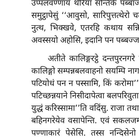
उप्पलवण्णाय थेरिया सन्तिके पब्बाज
समुट्ठापेसुं ‘‘आवुसो, सारिपुत्तत्थेर
नुत्थ, भिक्खवे, एतरहि कथाय सन्निसि
अवस्सयो
अहोसि, इदानि पन पब्बज्जाभ
अतीते कालिङ्गरट्ठे दन्तपुरनगर
कालिङ्गो सम्पन्नबलवाहनो सयम्पि नाग
पटियोधं पन न पस्सामि, किं करोमा’’
पटिच्छन्नयाने निसीदापेत्वा बलपरिवु
युद्धं करिस्सामा’’ति वदिंसु. राजा तथ
बहिनगरेयेव वसापेन्ति. एवं सकलजम्बु
पण्णाकारं पेसेसि. तस्स नन्दिसे