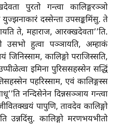
देवता पुरतो गन्त्वा कालिङ्गरञ्ञो
झनाकारं दस्सेन्ता उपसङ्कमिंसु. ते
्ञायति ते, महाराज, आरक्खदेवता’’ति.
ो उसभो हुत्वा पञ्ञायति, अम्हाकं
यं जिनिस्साम, कालिङ्गो पराजिस्सति,
उप्पीळेत्वा इमिना पुरिससहस्सेन सद्धिं
्तिसहस्सेन पहरिस्साम
, एवं कालिङ्गस्स
’’ति नन्दिसेनेन दिन्नसञ्ञाय गन्त्वा
जीवितक्खयं पापुणि, तावदेव कालिङ्गो
ति उन्नदिंसु. कालिङ्गो मरणभयभीतो