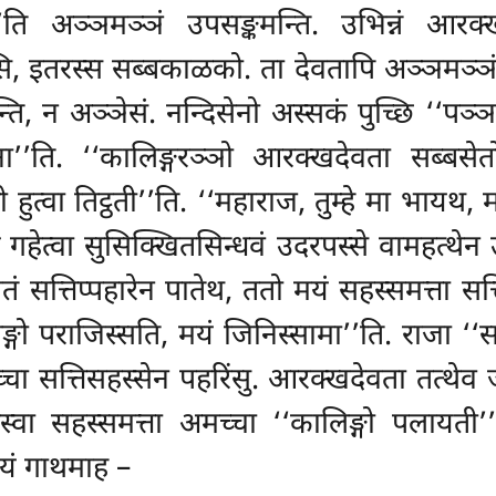
ा’’ति अञ्ञमञ्ञं उपसङ्कमन्ति. उभिन्नं आरक्ख
इतरस्स सब्बकाळको. ता देवतापि अञ्ञमञ्ञं युज्
्ति, न अञ्ञेसं. नन्दिसेनो अस्सकं पुच्छि ‘‘पञ
ा’’ति. ‘‘कालिङ्गरञ्ञो आरक्खदेवता सब्बसेत
्वा तिट्ठती’’ति. ‘‘महाराज, तुम्हे मा भायथ, म
तिं गहेत्वा सुसिक्खितसिन्धवं उदरपस्से वामहत्थेन 
तं सत्तिप्पहारेन पातेथ, ततो मयं सहस्समत्ता सत
ो पराजिस्सति, मयं जिनिस्सामा’’ति. राजा ‘‘साधू
चा सत्तिसहस्सेन पहरिंसु. आरक्खदेवता तत्थेव 
स्वा सहस्समत्ता अमच्चा ‘‘कालिङ्गो पलायती’’
ियं गाथमाह –