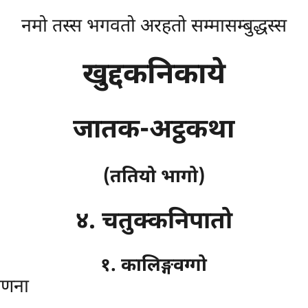
नमो तस्स भगवतो अरहतो सम्मासम्बुद्धस्स
खुद्दकनिकाये
जातक-अट्ठकथा
(ततियो भागो)
४. चतुक्कनिपातो
१. कालिङ्गवग्गो
्णना