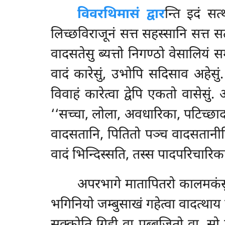
विवरथिमासं
द्वार
न्ति इदं सत
लिच्छविराजूनं सत्त सहस्सानि सत्त सत
वादसतेसु ब्यत्तो निगण्ठो वेसालियं स
वादं कारेसुं, उभोपि सदिसाव अहेसुं. त
विवाहं कारेत्वा द्वेपि एकतो वासेस
‘‘सच्चा, लोला, अवधारिका, पटिच्छाद
वादसतानि, पितितो पञ्च वादसतानीति 
वादं भिन्दिस्सति, तस्स पादपरिचारिका
अपरभागे मातापितरो कालमकंसु. 
भगिनियो जम्बुसाखं गहेत्वा वादत्थाय