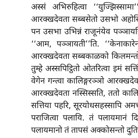
अस्सं अभिरुहित्वा ‘‘युज्झिस्साम
आरक्खदेवता सब्बसेतो उसभो अहोसि, 
पन उसभा उभिन्नं राजूनंयेव पञ्ञायन
‘‘आम, पञ्ञायती’’ति. ‘‘केनाकारेन
आरक्खदेवता सब्बकाळको किलमन्तो हुत
तुम्हे अस्सपिट्ठितो ओतरित्वा इमं सत्
वेगेन गन्त्वा कालिङ्गरञ्ञो आरक्खदेव
आरक्खदेवता नस्सिस्सति, ततो कालिङ्ग
सत्तिया पहरि, सूरयोधसहस्सापि अमच्
पराजित्वा पलायि. तं पलायमानं दि
पलायमानो तं तापसं अक्कोसन्तो दुत