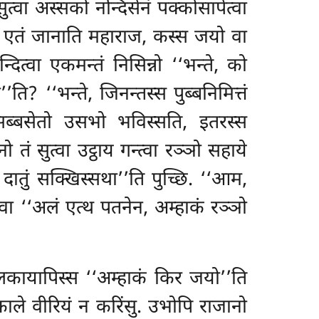
त्वा अस्सको नन्दिसेनं पक्कोसापेत्वा
को एतं जानाति महाराज, कस्स जयो वा
्दित्वा एकमन्तं निसिन्नो ‘‘भन्ते, को
ि? ‘‘भन्ते, जिनन्तस्स पुब्बनिमित्तं
 सब्बसेतो उसभो भविस्सति, इतरस्स
ं सुत्वा उट्ठाय गन्त्वा रञ्ञो सहाये
 दातुं सक्खिस्सथा’’ति पुच्छि. ‘‘आम,
्वा ‘‘अलं एत्थ पतनेन, अम्हाकं रञ्ञो
 बलकायापिस्स ‘‘अम्हाकं किर जयो’’ति
काले वीरियं न करिंसु. उभोपि राजानो