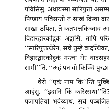
सक्कोति गिही वा पब्बजितो वा, सो एत
पविसिंसु. अथायस्मा सारिपुत्तो असम्मट्ठ
पिण्डाय पविसन्तो तं साखं दिस्वा दारके
साखा ठपिता, ते कतभत्तकिच्चाव आगन्त
विहारद्वारकोट्ठके अट्ठासि. तापि प
‘‘सारिपुत्तत्थेरेन, सचे तुम्हे वादत्थ
विहारद्वारकोट्ठकं गन्त्वा थेरं वादस
सामी’’ति. ‘‘अहं पन वो किञ्चि पुच्छा
थेरो ‘‘एकं नाम कि’’न्ति पुच्छ
आहंसु. ‘‘इदानि किं करिस्सथा’’ति?
पजापतियो भवेय्याथ. सचे पब्बजितो, 