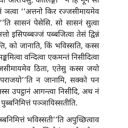
वा आरोचेसुं. कालिङ्गो ‘‘न हि नून सो
ं ञत्वा ‘‘अत्तनो किर रज्जसीमायमेव
ी’’ति सासनं पेसेसि. सो सासनं सुत्वा
 इसिपब्बज्जं पब्बजित्वा तेसं द्विन्नं
्ति, को जानाति, किं भविस्सति, कस्स
मित्वा वन्दित्वा एकमन्तं निसीदित्वा
रज्जसीमायमेव ठिता, एतेसु कस्स जयो
स पराजयो’’ति न जानामि, सक्को पन
स्स उपट्ठानं आगन्त्वा
निसीदि, अथ नं
पुब्बनिमित्तं पञ्ञायिस्सतीति.
्बनिमित्तं भविस्सती’’ति अपुच्छित्वाव