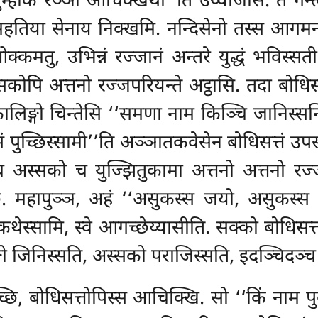
म्हाकं रञ्ञो आचिक्खथा’’ति उय्योजेसि. ते गन्त्
व महतिया सेनाय निक्खमि. नन्दिसेनो तस्स आगमन
्कमतु, उभिन्नं रज्जानं अन्तरे युद्धं भविस्सत
कोपि अत्तनो रज्जपरियन्ते अट्ठासि. तदा बोधिसत्तो
ालिङ्गो चिन्तेसि ‘‘समणा नाम किञ्चि जानिस्सन
ुच्छिस्सामी’’ति अञ्ञातकवेसेन बोधिसत्तं उपसङ्क
गो च अस्सको च युज्झितुकामा अत्तनो अत्तनो 
छि. महापुञ्ञ, अहं ‘‘असुकस्स जयो, असुकस्
कथेस्सामि, स्वे आगच्छेय्यासीति. सक्को बोधिसत्त
ङ्गो जिनिस्सति, अस्सको पराजिस्सति, इदञ्चिदञ्च 
च्छि, बोधिसत्तोपिस्स आचिक्खि. सो ‘‘किं नाम पुब