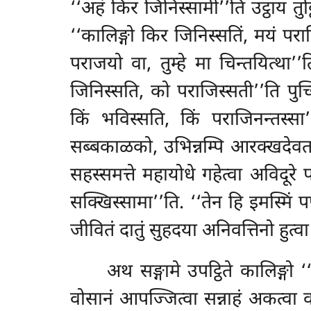
‘‘अहं किर जिनिस्सामी’’ति उट्ठाय तु
‘‘कालिङ्गो किर जिनिस्सतिं
, मयं परा
पराजयो वा, तुम्हे मा चिन्तयित्था’’त
जिनिस्सति, को पराजिस्सती’’ति पुच्छ
किं भविस्सति, किं पराजिनन्तस्स
सब्बकाळको, उभिन्नम्पि आरक्खदेवता य
सहस्समत्ते महायोधे गहेत्वा अविदूरे
सक्खिस्सामा’’ति. ‘‘तेन हि इमस्मिं 
जीवितं दातुं सुहदया अनिवत्तिनो हुत्वा
अथ
सङ्गामे उपट्ठिते कालिङ्
वोसानं आपज्जित्वा सन्नाहं अकत्वा व