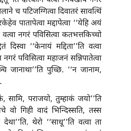
्दतू’’ति दारकानं वत्वा भिक्खाय नगरं
 गिलाने च पटिजग्गित्वा दिवातरं सावत्थिं
ेहेव पातापेत्वा मद्दापेत्वा ‘‘येहि अयं
ं वत्वा नगरं पविसित्वा कतभत्तकिच्चो
 दिस्वा ‘‘केनायं मद्दिता’’ति वत्वा
ुन नगरं पविसित्वा महाजनं सन्निपातेत्वा
किञ्चि जानाथा’’ति पुच्छि. ‘‘न जानाम,
.
ाकं, सामि, पराजयो, तुम्हाकं जयो’’ति
चे वो गिही वादं भिन्दिस्सति, तस्स
देथा’’ति. थेरो ‘‘साधू’’ति वत्वा ता