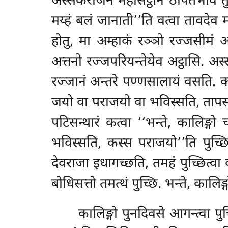
अस्सकराजेन महेसिट्ठाने
ठपितभावं तु
मय्हं बलं जानाती’’ति वत्वा तावदे
होतु, मा अम्हाकं रञ्ञो रज्जसीमं ओक
अत्तनो रज्जपरियन्तेयेव अट्ठासि. अस्स
रज्जानं अन्तरे पण्णसालायं वसति. क
जयो वा पराजयो वा भविस्सति, तापसं प
पटिसन्थारं कत्वा ‘‘भन्ते, कालिङ्
भविस्सति, कस्स पराजयो’’ति पुच्
देवराजा इधागच्छति, तमहं पुच्छित्वा 
बोधिसत्तो तमत्थं पुच्छि. भन्ते, कालि
कालिङ्गो पुनदिवसे आगन्त्वा पु