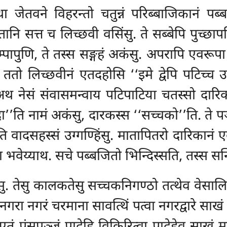
्था जेतवने विहरन्तो चतुन्नं परिब्बाजिकानं 
ानि सत्त च लिच्छवी वसिंसु. ते सब्बेपि पुच्छाप
म्पापुणि, ते तस्स सङ्गहं अकंसु. अपरापि एवरूपा
तो लिच्छवीनं एतदहोसि ‘‘इमे द्वेपि पटिच्च उप्पन
ुं. अथ नेसं संवासमन्वाय पटिपाटिया चतस्सो द
ा’’ति नामं अकंसु, दारकस्स ‘‘सच्चको’’ति. ते
पञ
वादसहस्सं उग्गण्हिंसु. मातापितरो दारिकानं एव
 भवेय्याथ. सचे पब्बजितो भिन्दिस्सति, तस्स सन्
तेसु कालकतेसु सच्चकनिगण्ठो तत्थेव वेसालियं 
नगरा नगरं चरमाना सावत्थिं पत्वा नगरद्वारे साखं