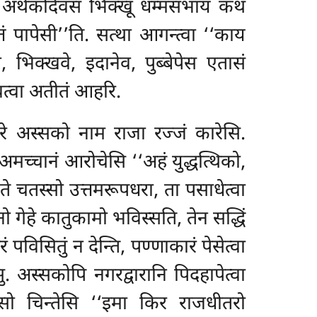
ु. अथेकदिवसं
भिक्खू धम्मसभायं कथं
त्तं पापेसी’’ति. सत्था आगन्त्वा ‘‘काय
न, भिक्खवे, इदानेव, पुब्बेपेस एतासं
 वत्वा अतीतं आहरि.
िनगरे अस्सको नाम राजा रज्जं कारेसि.
अमच्चानं आरोचेसि ‘‘अहं युद्धत्थिको,
े चतस्सो उत्तमरूपधरा, ता पसाधेत्वा
 गेहे कातुकामो भविस्सति, तेन सद्धिं
पविसितुं न देन्ति, पण्णाकारं पेसेत्वा
ु. अस्सकोपि नगरद्वारानि पिदहापेत्वा
 सो चिन्तेसि ‘‘इमा किर राजधीतरो