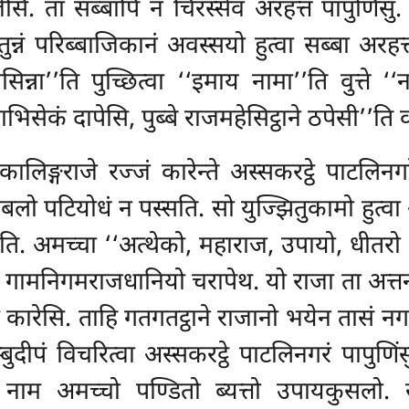
ेसि. ता सब्बापि न चिरस्सेव अरहत्तं
पापुणिंस
ो चतुन्नं परिब्बाजिकानं अवस्सयो हुत्वा सब्बा अरह
न्ना’’ति पुच्छित्वा ‘‘इमाय नामा’’ति वुत्ते ‘‘
िसेकं दापेसि, पुब्बे राजमहेसिट्ठाने ठपेसी’’ति
े कालिङ्गराजे रज्जं कारेन्ते अस्सकरट्ठे पाटल
बलो पटियोधं न पस्सति. सो युज्झितुकामो हुत्वा 
ति. अमच्चा ‘‘अत्थेको, महाराज, उपायो, धीतरो त
ता गामनिगमराजधानियो चरापेथ. यो राजा ता अत्तनो
ा कारेसि. ताहि गतगतट्ठाने राजानो भयेन तासं नगरं 
दीपं विचरित्वा अस्सकरट्ठे पाटलिनगरं पापुणिंस
नो नाम अमच्चो पण्डितो ब्यत्तो उपायकुसलो.