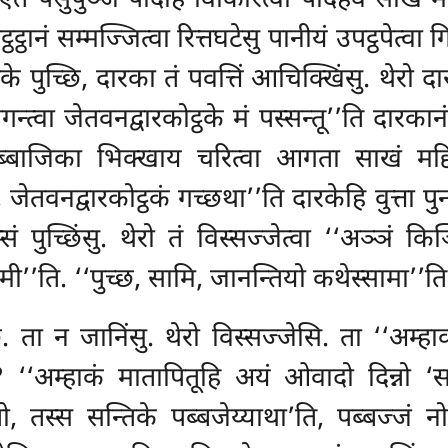
ं पंसुपुञ्जं पादेहि विकिरित्वा पादेहेव साखं मद
ट्ठानं सम्मज्जित्वा रित्तघटेसु पानीयं उपट्ठपेत्वा
 पुच्छि, दारका तं पवत्तिं आचिक्खिंसु. थेरो दारक
्वा जेतवनद्वारकोट्ठके मं पस्सन्तू’’ति दारकान
रिब्बाजिका भिक्खाय चरित्वा आगता साखं मद्दितं
िका, जेतवनद्वारकोट्ठकं गच्छथा’’ति दारकेहि वुत्ता प
हस्सं पुच्छिंसु. थेरो तं विस्सज्जेत्वा ‘‘अञ्ञं 
मी’’ति. ‘‘पुच्छ, सामि, जानन्तियो कथेस्सामा’’ति
ि. ता न जानिंसु. थेरो विस्सज्जेसि. ता ‘‘अम्ह
 ‘‘अम्हाकं मातापितूहि अयं ओवादो दिन्नो ‘स
तस्स सन्तिके पब्बजेय्याथा’ति, पब्बज्जं नो 