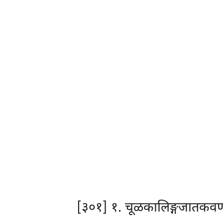
[३०१] १. चूळकालिङ्गजातकवण