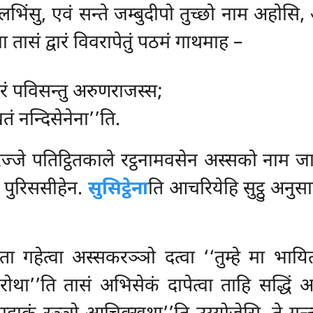
िंसु, एवं सन्ते जम्बुदीपो तुच्छो नाम अहोसि, अह
वा तासं द्वारं विवरापेतुं पठमं गाथमाह –
गरं पविसन्तु अरुणराजस्स;
ितं नन्दिसेनेना’’ति.
रज्जे पतिट्ठितकाले रट्ठनामवसेन अस्सको नाम जा
 पुरिससीहेन.
सुसिट्ठेना
ति आचरियेहि सुट्ठु अनुस
वा ता गहेत्वा अस्सकरञ्ञो दत्वा ‘‘तुम्हे मा भाय
ा’’ति तासं अभिसेकं दापेत्वा ताहि सद्धिं आगत