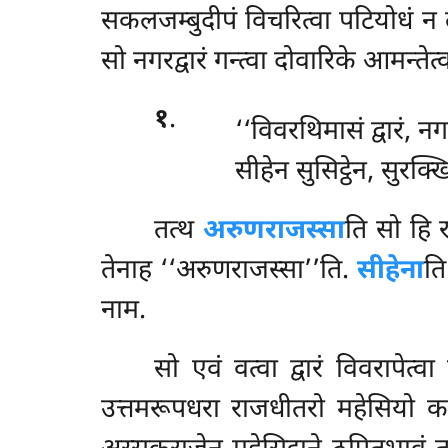
सकलजम्बुदीपं विचरित्वा पटियोधं न लभ
सो नगरद्वारं गन्त्वा दोवारिके आमन्तेत्
१
.
‘‘विवरथिमासं द्वारं, न
सीहेन सुसिट्ठेन, सुरक्ख
तत्थ
अरुणराजस्सा
ति सो हि 
तेनाह ‘‘अरुणराजस्सा’’ति.
सीहेना
ति
नाम.
सो एवं वत्वा द्वारं विवरापेत्
उत्तमरूपधरा राजधीतरो महेसियो करोथ