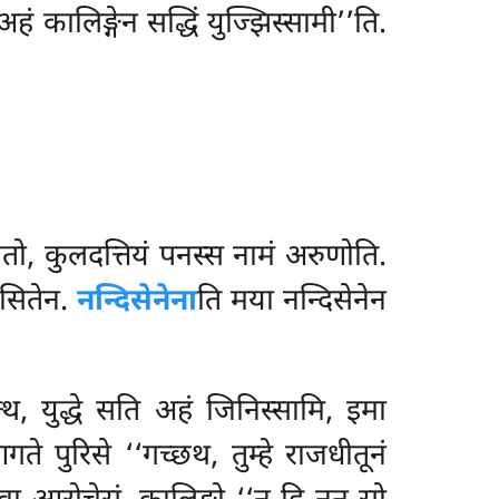
ं कालिङ्गेन सद्धिं युज्झिस्सामी’’ति.
तो, कुलदत्तियं पनस्स नामं अरुणोति
.
ासितेन.
नन्दिसेनेना
ति मया नन्दिसेनेन
ित्थ, युद्धे सति अहं जिनिस्सामि, इमा
े पुरिसे ‘‘गच्छथ, तुम्हे राजधीतूनं