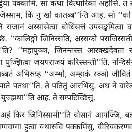
ट्ठिया पक्कामि. सा कथा वित्थारिका अहोसि. तं सु
जिस्साम, किं नु खो कातब्ब’’न्ति आह. सो ‘‘
ि राजानं अस्सासेत्वा बोधिसत्तं उपसङ्कमित्वा वन
ि. ‘‘कालिङ्गो जिनिस्सति, अस्सको पराजिस्सती’’त
ा’’ति? ‘‘महापुञ्ञ, जिनन्तस्स आरक्खदेवता
ुज्झित्वा जयपराजयं करिस्सन्ती’’ति. नन्दिसेनो त
 पब्बतं अभिरुय्ह ‘‘अम्भो, अम्हाकं रञ्ञो जीवितं
पपाते पतथा’’ति. ते पतितुं आरभिंसु. अथ ने वारेत
 युज्झथा’’ति आह. ते सम्पटिच्छिंसुं.
गो ‘‘अहं किर जिनिस्सामी’’ति वोसानं आपज्जि,
ग्गवग्गा
हुत्वा यथारुचि पक्कमिंसु, वीरियकरण