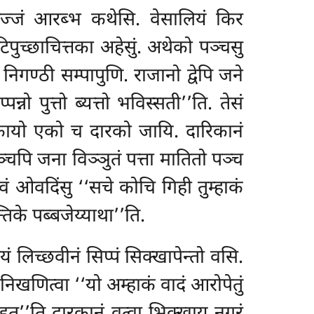
पब्बज्जं आरब्भ कथेसि. वेसालियं किर
टिपुच्छाचित्तका अहेसुं. अथेको पञ्चसु
 निगण्ठी सम्पापुणि
. राजानो द्वेपि जने
्नो पुत्तो ब्यत्तो भविस्सती’’ति. तेसं
ारिकायो एको च दारको जायि. दारिकानं
्चपि जना विञ्ञुतं पत्ता मातितो पञ्च
ं ओवदिंसु ‘‘सचे कोचि गिही तुम्हाकं
तिके पब्बजेय्याथा’’ति.
लिच्छवीनं सिप्पं सिक्खापेन्तो वसि.
 निखणित्वा ‘‘यो अम्हाकं वादं आरोपेतुं