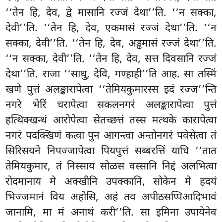
‘‘तेन हि, देव, द्वे मासानि रज्जं देथा’’ति. ‘‘न सक्का,
देवी’’ति. ‘‘तेन हि, देव, एकमासं रज्जं देथा’’ति. ‘‘न
सक्का, देवी’’ति. ‘‘तेन हि, देव, अड्ढमासं रज्जं देथा’’ति.
‘‘न सक्का, देवी’’ति. ‘‘तेन हि, देव, सत्त दिवसानि रज्जं
देथा’’ति. राजा ‘‘साधु, देवि, गण्हाही’’ति आह. सा तस्मिं
खणे पुत्तं अलङ्कारापेत्वा ‘‘तेमियकुमारस्स इदं रज्ज’’न्ति
नगरे भेरिं चरापेत्वा सकलनगरं अलङ्कारापेत्वा पुत्तं
हत्थिक्खन्धं आरोपेत्वा सेतच्छत्तं तस्स मत्थके कारापेत्वा
नगरं पदक्खिणं कत्वा पुन आगन्त्वा अन्तोनगरं पवेसेत्वा तं
सिरिसयने निपज्जापेत्वा पियपुत्तं सब्बरत्तिं याचि ‘‘तात
तेमियकुमार, तं निस्साय सोळस वस्सानि निद्दं अलभित्वा
रोदमानाय मे अक्खीनि उपक्कानि, सोकेन मे हदयं
भिज्जमानं विय अहोसि, अहं तव अपीठसप्पिआदिभावं
जानामि, मा मं अनाथं करी’’ति. सा इमिना उपायेनेव