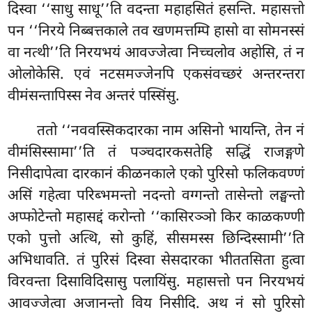
दिस्वा ‘‘साधु साधू’’ति वदन्ता महाहसितं हसन्ति. महासत्तो
पन ‘‘निरये निब्बत्तकाले तव खणमत्तम्पि हासो वा सोमनस्सं
वा नत्थी’’ति निरयभयं आवज्जेत्वा निच्चलोव अहोसि, तं न
ओलोकेसि. एवं नटसमज्जेनपि एकसंवच्छरं अन्तरन्तरा
वीमंसन्तापिस्स नेव अन्तरं पस्सिंसु.
ततो ‘‘नववस्सिकदारका नाम असिनो भायन्ति, तेन नं
वीमंसिस्सामा’’ति तं पञ्चदारकसतेहि सद्धिं राजङ्गणे
निसीदापेत्वा दारकानं कीळनकाले एको पुरिसो फलिकवण्णं
असिं गहेत्वा परिब्भमन्तो नदन्तो वग्गन्तो तासेन्तो लङ्घन्तो
अप्फोटेन्तो महासद्दं करोन्तो ‘‘कासिरञ्ञो किर काळकण्णी
एको पुत्तो अत्थि, सो कुहिं, सीसमस्स छिन्दिस्सामी’’ति
अभिधावति. तं पुरिसं दिस्वा सेसदारका भीततसिता हुत्वा
विरवन्ता दिसाविदिसासु पलायिंसु. महासत्तो पन निरयभयं
आवज्जेत्वा अजानन्तो विय निसीदि. अथ
नं सो पुरिसो