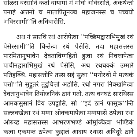
सोळस वस्सानि कतो वायामो मे मोघो भविस्सति, अकथेन्तो
पनाहं अत्तनो च मातापितूनञ्च महाजनस्स च पच्चयो
भविस्सामी’’ति अधिवासेसि.
अथ नं सारथि रथं आरोपेत्वा ‘‘पच्छिमद्वाराभिमुखं रथं
पेसेस्सामी’’ति चिन्तेत्वा रथं पेसेसि. तदा महासत्तस्स
पारमितानुभावेन देवताविग्गहितो हुत्वा रथं निवत्तापेत्वा
पाचीनद्वाराभिमुखं रथं पेसेसि, अथ रथचक्कं उम्मारे
पतिहञ्ञि. महासत्तोपि तस्स सद्दं सुत्वा ‘‘मनोरथो मे मत्थकं
पत्तो’’ति सुट्ठुतरं तुट्ठचित्तो अहोसि. रथो नगरा निक्खमित्वा
देवतानुभावेन तियोजनिकं ठानं गतो. तत्थ वनघटं सारथिस्स
आमकसुसानं विय उपट्ठासि. सो ‘‘इदं ठानं फासुक’’न्ति
सल्लक्खेत्वा रथं मग्गा ओक्कमापेत्वा मग्गपस्से ठपेत्वा रथा
ओरुय्ह महासत्तस्स आभरणभण्डं ओमुञ्चित्वा भण्डिकं
कत्वा एकमन्तं ठपेत्वा कुद्दालं आदाय रथस्स अविदूरे ठाने