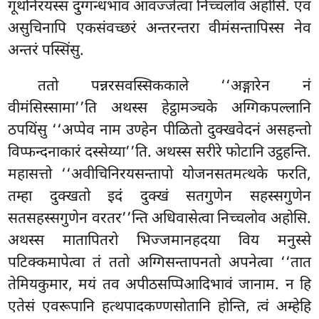
गूथनिरयस्स दुग्गन्धभावं आवज्जेत्वा निच्चलोव अहोसि. एवं
असुचिनापि एकसंवच्छरं अन्तरन्तरा वीमंसन्तापिस्स नेव
अन्तरं पस्सिंसु.
ततो पन्नरसवस्सिककाले ‘‘अङ्गारेन नं
वीमंसिस्सामा’’ति अथस्स हेट्ठामञ्चके अग्गिकपल्लानि
ठपयिंसु ‘‘अप्पेव नाम उण्हेन पीळितो
दुक्खवेदनं असहन्तो
विप्फन्दनाकारं दस्सेय्या’’ति. अथस्स सरीरे फोटानि उट्ठहन्ति.
महासत्तो ‘‘अवीचिनिरयसन्तापो योजनसतमत्थके फरति,
तम्हा दुक्खतो इदं दुक्खं सतगुणेन सहस्सगुणेन
सतसहस्सगुणेन वरतर’’न्ति अधिवासेत्वा निच्चलोव अहोसि.
अथस्स मातापितरो भिज्जमानहदया विय मनुस्से
पटिक्कमापेत्वा तं ततो अग्गिसन्तापनतो अपनेत्वा ‘‘तात
तेमियकुमार, मयं तव अपीठसप्पिआदिभावं जानाम. न हि
एतेसं एवरूपानि हत्थपादकण्णसोतानि होन्ति, त्वं अम्हेहि