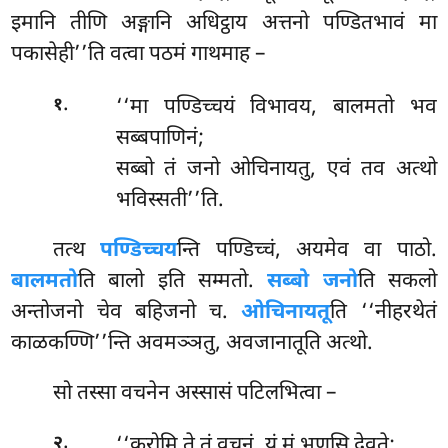
इमानि तीणि अङ्गानि अधिट्ठाय अत्तनो पण्डितभावं मा
पकासेही’’ति वत्वा पठमं गाथमाह –
.
‘‘मा पण्डिच्चयं विभावय, बालमतो भव
१
सब्बपाणिनं;
सब्बो तं जनो ओचिनायतु, एवं तव अत्थो
भविस्सती’’ति.
तत्थ
पण्डिच्चय
न्ति पण्डिच्चं, अयमेव वा पाठो.
बालमतो
ति बालो इति सम्मतो.
सब्बो जनो
ति सकलो
अन्तोजनो चेव बहिजनो च.
ओचिनायतू
ति ‘‘नीहरथेतं
काळकण्णि’’न्ति अवमञ्ञतु, अवजानातूति अत्थो.
सो तस्सा वचनेन अस्सासं पटिलभित्वा –
.
‘‘करोमि
ते तं वचनं, यं मं भणसि देवते;
२