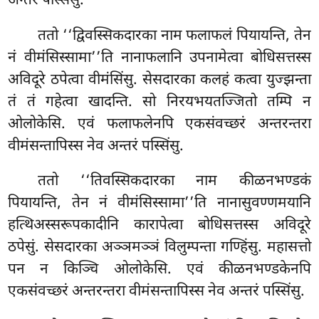
अन्तरं पस्सिंसु.
ततो ‘‘द्विवस्सिकदारका नाम फलाफलं पियायन्ति, तेन
नं वीमंसिस्सामा’’ति नानाफलानि उपनामेत्वा बोधिसत्तस्स
अविदूरे ठपेत्वा वीमंसिंसु. सेसदारका
कलहं कत्वा युज्झन्ता
तं तं गहेत्वा खादन्ति. सो निरयभयतज्जितो तम्पि न
ओलोकेसि. एवं फलाफलेनपि एकसंवच्छरं अन्तरन्तरा
वीमंसन्तापिस्स नेव अन्तरं पस्सिंसु.
ततो ‘‘तिवस्सिकदारका नाम कीळनभण्डकं
पियायन्ति, तेन नं वीमंसिस्सामा’’ति नानासुवण्णमयानि
हत्थिअस्सरूपकादीनि कारापेत्वा बोधिसत्तस्स अविदूरे
ठपेसुं. सेसदारका अञ्ञमञ्ञं विलुम्पन्ता गण्हिंसु. महासत्तो
पन न किञ्चि ओलोकेसि. एवं कीळनभण्डकेनपि
एकसंवच्छरं अन्तरन्तरा वीमंसन्तापिस्स नेव अन्तरं पस्सिंसु.