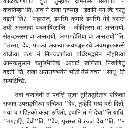
काळकण्णी’ति
वुत्ते ‘तुम्हाकं दोमनस्सं सिया’ति न
कथयिम्हा’’ति. अथ ने राजा एवमाह ‘‘इदानि पन किं कातुं
वट्टती’’ति? ‘‘महाराज, इमस्मिं कुमारे इमस्मिं गेहे वसन्ते
तयो अन्तराया पञ्ञायिस्सन्ति – जीवितस्स वा अन्तरायो,
सेतच्छत्तस्स वा अन्तरायो, अग्गमहेसिया वा अन्तरायो’’ति.
‘‘तस्मा, देव, पपञ्चं अकत्वा अवमङ्गलरथे अवमङ्गलअस्से
योजेत्वा तत्थ नं निपज्जापेत्वा पच्छिमद्वारेन नीहरित्वा
आमकसुसाने चतुब्भित्तिकं आवाटं खणित्वा निखणितुं
वट्टती’’ति. राजा अन्तरायभयेन भीतो तेसं वचनं ‘‘साधू’’ति
सम्पटिच्छि.
तदा चन्दादेवी तं पवत्तिं सुत्वा तुरिततुरिताव एकिका
राजानं उपसङ्कमित्वा वन्दित्वा ‘‘देव, तुम्हेहि मय्हं वरो दिन्नो,
मया च गहितको कत्वा ठपितो, इदानि तं मे देथा’’ति याचि.
‘‘गण्हाहि, देवी’’ति. ‘‘देव, पुत्तस्स मे रज्जं देथा’’ति. ‘‘न