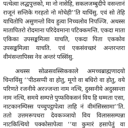
पत्थेत्वा लद्धपुत्तको, मा नो नासेहि, सकलजम्बुदीपे वसन्तानं
राजूनं सन्तिके गरहतो नो मोचेही’’ति याचिंसु. एवं सो तेहि
याचितोपि असुणन्तो विय हुत्वा निच्चलोव निपज्जि. अथस्स
मातापितरो रोदमाना परिदेवमाना पटिक्कमन्ति
. एकदा माता
एकिका उपसङ्कमित्वा याचति, एकदा पिता एककोव
उपसङ्कमित्वा याचति. एवं एकसंवच्छरं अन्तरन्तरा
वीमंसन्तापिस्स नेव अन्तरं पस्सिंसु.
अथस्स सोळसवस्सिककाले अमच्चब्राह्मणादयो
चिन्तयिंसु ‘‘पीठसप्पी वा होतु, मूगो वा बधिरो वा होतु, वये
परिणते रजनीये अरज्जन्ता नाम नत्थि, दुस्सनीये अदुस्सन्ता
नाम नत्थि, समये सम्पत्ते पुप्फविकसनं विय हि धम्मता एसा,
नाटकानम्पिस्स पच्चुपट्ठापेत्वा ताहि नं वीमंसिस्सामा’’ति.
ततो उत्तमरूपधरा देवकञ्ञायो विय विलाससम्पन्ना
नाटकित्थियो पक्कोसापेत्वा ‘‘या कुमारं हसापेतुं वा