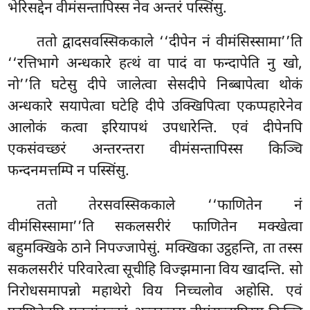
भेरिसद्देन वीमंसन्तापिस्स नेव अन्तरं पस्सिंसु.
ततो द्वादसवस्सिककाले ‘‘दीपेन नं वीमंसिस्सामा’’ति
‘‘रत्तिभागे अन्धकारे हत्थं वा पादं वा फन्दापेति नु खो,
नो’’ति घटेसु दीपे जालेत्वा सेसदीपे निब्बापेत्वा थोकं
अन्धकारे सयापेत्वा घटेहि दीपे उक्खिपित्वा एकप्पहारेनेव
आलोकं कत्वा इरियापथं उपधारेन्ति. एवं दीपेनपि
एकसंवच्छरं अन्तरन्तरा वीमंसन्तापिस्स किञ्चि
फन्दनमत्तम्पि न पस्सिंसु.
ततो तेरसवस्सिककाले ‘‘फाणितेन
नं
वीमंसिस्सामा’’ति सकलसरीरं फाणितेन मक्खेत्वा
बहुमक्खिके ठाने निपज्जापेसुं. मक्खिका उट्ठहन्ति, ता तस्स
सकलसरीरं परिवारेत्वा सूचीहि विज्झमाना विय खादन्ति. सो
निरोधसमापन्नो महाथेरो विय निच्चलोव अहोसि. एवं