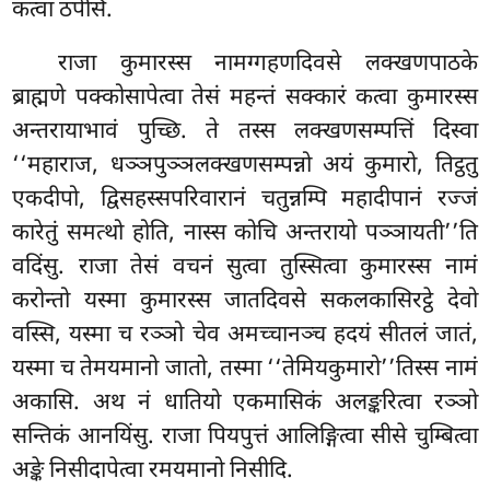
कत्वा ठपेसि.
राजा कुमारस्स नामग्गहणदिवसे लक्खणपाठके
ब्राह्मणे पक्कोसापेत्वा तेसं महन्तं सक्कारं कत्वा कुमारस्स
अन्तरायाभावं पुच्छि. ते तस्स लक्खणसम्पत्तिं दिस्वा
‘‘महाराज, धञ्ञपुञ्ञलक्खणसम्पन्नो अयं कुमारो, तिट्ठतु
एकदीपो, द्विसहस्सपरिवारानं चतुन्नम्पि महादीपानं रज्जं
कारेतुं समत्थो होति, नास्स कोचि अन्तरायो
पञ्ञायती’’ति
वदिंसु. राजा तेसं वचनं सुत्वा तुस्सित्वा कुमारस्स नामं
करोन्तो यस्मा कुमारस्स जातदिवसे सकलकासिरट्ठे देवो
वस्सि, यस्मा च रञ्ञो चेव अमच्चानञ्च हदयं सीतलं जातं,
यस्मा च तेमयमानो जातो, तस्मा ‘‘तेमियकुमारो’’तिस्स नामं
अकासि. अथ नं धातियो एकमासिकं अलङ्करित्वा रञ्ञो
सन्तिकं आनयिंसु. राजा पियपुत्तं आलिङ्गित्वा सीसे चुम्बित्वा
अङ्के निसीदापेत्वा रमयमानो निसीदि.