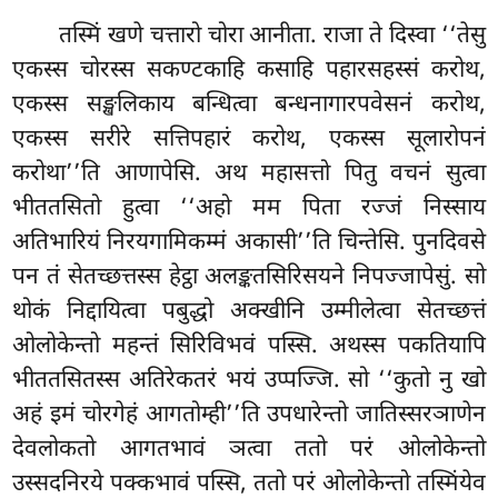
तस्मिं
खणे चत्तारो चोरा आनीता. राजा ते दिस्वा ‘‘तेसु
एकस्स चोरस्स सकण्टकाहि कसाहि पहारसहस्सं करोथ,
एकस्स सङ्खलिकाय बन्धित्वा बन्धनागारपवेसनं करोथ,
एकस्स सरीरे सत्तिपहारं करोथ, एकस्स सूलारोपनं
करोथा’’ति आणापेसि. अथ महासत्तो पितु वचनं सुत्वा
भीततसितो हुत्वा ‘‘अहो मम पिता रज्जं निस्साय
अतिभारियं निरयगामिकम्मं अकासी’’ति चिन्तेसि. पुनदिवसे
पन तं सेतच्छत्तस्स हेट्ठा अलङ्कतसिरिसयने निपज्जापेसुं. सो
थोकं निद्दायित्वा पबुद्धो अक्खीनि उम्मीलेत्वा सेतच्छत्तं
ओलोकेन्तो महन्तं सिरिविभवं पस्सि. अथस्स पकतियापि
भीततसितस्स अतिरेकतरं भयं उप्पज्जि. सो ‘‘कुतो नु
खो
अहं इमं चोरगेहं आगतोम्ही’’ति उपधारेन्तो जातिस्सरञाणेन
देवलोकतो आगतभावं ञत्वा ततो परं ओलोकेन्तो
उस्सदनिरये पक्कभावं पस्सि, ततो परं ओलोकेन्तो तस्मिंयेव