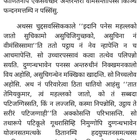
फाणितेनपि एकसंवच्छरं अन्तरन्तरा वीमंसन्तापिस्स किञ्चि
फन्दनमत्तम्पि न पस्सिंसु.
अथस्स चुद्दसवस्सिककाले ‘‘इदानि पनेस महल्लको
जातो सुचिकामो असुचिजिगुच्छको, असुचिना नं
वीमंसिस्सामा’’ति ततो पट्ठाय नं नेव न्हापेन्ति न च
आचमापेन्ति. सो उच्चारपस्सावं कत्वा तत्थेव पलिपन्नो
सयति. दुग्गन्धभावेन पनस्स अन्तरुधीनं निक्खमनकालो
विय अहोसि, असुचिगन्धेन मक्खिका खादन्ति. सो निच्चलोव
अहोसि
. अथ नं परिवारेत्वा ठिता धातियो आहंसु ‘‘तात
तेमियकुमार, त्वं महल्लको जातो, को तं सब्बदा
पटिजग्गिस्सति, किं न लज्जसि, कस्मा निपन्नोसि, उट्ठाय ते
सरीरं पटिजग्गाही’’ति अक्कोसन्ति परिभासन्ति. सो
तथारूपे पटिकूले गूथरासिम्हि निमुग्गोपि दुग्गन्धभावेन
योजनसतमत्थके ठितानम्पि हदयुप्पतनसमत्थस्स