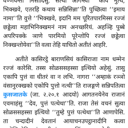
वण्णयन्ता निसीदिंसु. सत्था आगन्त्वा ‘‘काय नुत्थ,
भिक्खवे, एतरहि कथाय सन्निसिन्ना’’ति पुच्छित्वा ‘‘इमाय
नामा’’ति वुत्ते ‘‘भिक्खवे, इदानि मम पूरितपारमिस्स रज्जं
छड्डेत्वा महाभिनिक्खमनं
नाम अनच्छरियं. अहञ्हि पुब्बे
अपरिपक्के ञाणे पारमियो पूरेन्तोपि रज्जं छड्डेत्वा
निक्खन्तोयेवा’’ति वत्वा तेहि याचितो अतीतं आहरि.
अतीते कासिरट्ठे बाराणसियं कासिराजा नाम धम्मेन
रज्जं कारेसि. तस्स सोळससहस्सा इत्थियो अहेसुं. तासु
एकापि पुत्तं वा धीतरं वा न लभि. नागरा ‘‘अम्हाकं रञ्ञो
वंसानुरक्खको एकोपि पुत्तो नत्थी’’ति राजङ्गणे सन्निपतित्वा
कुसजातके
(जा. २.२०.१ आदयो) आगतनयेनेव राजानं
एवमाहंसु ‘‘देव, पुत्तं पत्थेथा’’ति. राजा
तेसं वचनं सुत्वा
सोळससहस्सा इत्थियो ‘‘तुम्हे पुत्तं पत्थेथा’’ति आणापेसि.
ता चन्दादीनं देवतानं आयाचनउपट्ठानादीनि कत्वा