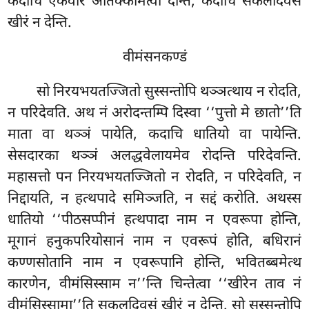
कदाचि एकवारं अतिक्कमित्वा देन्ति, कदाचि सकलदिवसं
खीरं न देन्ति.
वीमंसनकण्डं
सो
निरयभयतज्जितो सुस्सन्तोपि थञ्ञत्थाय न रोदति,
न परिदेवति. अथ नं अरोदन्तम्पि दिस्वा ‘‘पुत्तो मे छातो’’ति
माता वा थञ्ञं पायेति, कदाचि धातियो वा पायेन्ति.
सेसदारका थञ्ञं अलद्धवेलायमेव रोदन्ति परिदेवन्ति.
महासत्तो पन निरयभयतज्जितो न रोदति, न परिदेवति, न
निद्दायति, न हत्थपादे समिञ्जति, न सद्दं करोति. अथस्स
धातियो ‘‘पीठसप्पीनं हत्थपादा नाम न एवरूपा होन्ति,
मूगानं हनुकपरियोसानं नाम न एवरूपं होति, बधिरानं
कण्णसोतानि नाम न एवरूपानि होन्ति, भवितब्बमेत्थ
कारणेन, वीमंसिस्साम न’’न्ति चिन्तेत्वा ‘‘खीरेन ताव नं
वीमंसिस्सामा’’ति सकलदिवसं खीरं न देन्ति. सो सुस्सन्तोपि