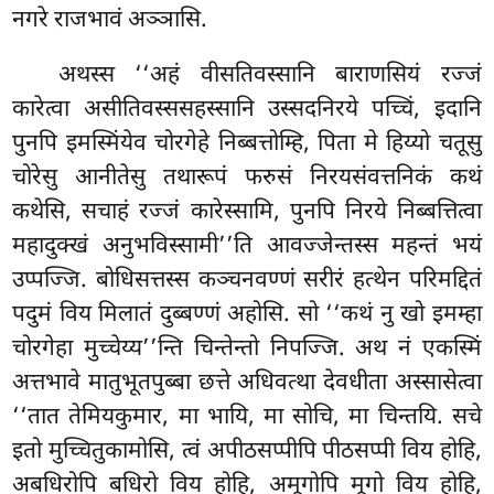
नगरे राजभावं अञ्ञासि.
अथस्स ‘‘अहं वीसतिवस्सानि बाराणसियं रज्जं
कारेत्वा असीतिवस्ससहस्सानि उस्सदनिरये पच्चिं, इदानि
पुनपि इमस्मिंयेव चोरगेहे निब्बत्तोम्हि, पिता मे हिय्यो चतूसु
चोरेसु आनीतेसु तथारूपं फरुसं निरयसंवत्तनिकं कथं
कथेसि, सचाहं रज्जं कारेस्सामि, पुनपि निरये निब्बत्तित्वा
महादुक्खं अनुभविस्सामी’’ति आवज्जेन्तस्स महन्तं भयं
उप्पज्जि. बोधिसत्तस्स कञ्चनवण्णं सरीरं हत्थेन परिमद्दितं
पदुमं विय मिलातं दुब्बण्णं अहोसि. सो ‘‘कथं नु खो इमम्हा
चोरगेहा मुच्चेय्य’’न्ति चिन्तेन्तो निपज्जि. अथ नं एकस्मिं
अत्तभावे मातुभूतपुब्बा छत्ते
अधिवत्था देवधीता अस्सासेत्वा
‘‘तात तेमियकुमार, मा भायि, मा सोचि, मा चिन्तयि. सचे
इतो मुच्चितुकामोसि, त्वं अपीठसप्पीपि पीठसप्पी विय होहि,
अबधिरोपि बधिरो विय होहि, अमूगोपि मूगो विय होहि,