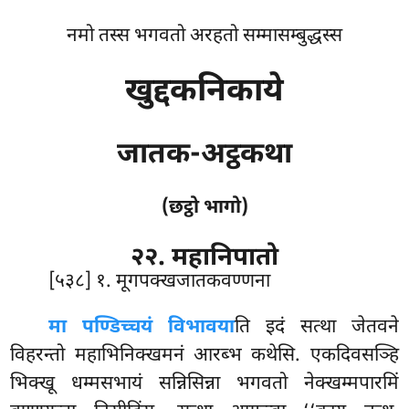
नमो तस्स भगवतो अरहतो सम्मासम्बुद्धस्स
खुद्दकनिकाये
जातक-अट्ठकथा
(छट्ठो भागो)
२२. महानिपातो
[५३८] १. मूगपक्खजातकवण्णना
मा
पण्डिच्चयं विभावया
ति इदं सत्था जेतवने
विहरन्तो महाभिनिक्खमनं आरब्भ कथेसि. एकदिवसञ्हि
भिक्खू धम्मसभायं सन्निसिन्ना भगवतो नेक्खम्मपारमिं