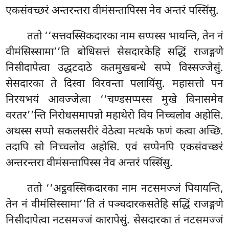
एकसंवच्छरं अन्तरन्तरा वीमंसन्तापिस्स नेव अन्तरं पस्सिंसु.
ततो ‘‘सत्तवस्सिकदारका नाम सप्पस्स भायन्ति, तेन नं
वीमंसिस्सामा’’ति बोधिसत्तं सेसदारकेहि सद्धिं राजङ्गणे
निसीदापेत्वा उद्धटदाठे कतमुखबन्धे सप्पे विस्सज्जेसुं.
सेसदारका ते दिस्वा विरवन्ता पलायिंसु. महासत्तो पन
निरयभयं आवज्जेत्वा ‘‘चण्डसप्पस्स
मुखे विनासमेव
वरतर’’न्ति निरोधसमापन्नो महाथेरो विय निच्चलोव अहोसि.
अथस्स सप्पो सकलसरीरं वेठेत्वा मत्थके फणं कत्वा अच्छि.
तदापि सो निच्चलोव अहोसि. एवं सप्पेनपि एकसंवच्छरं
अन्तरन्तरा वीमंसन्तापिस्स नेव अन्तरं पस्सिंसु
.
ततो ‘‘अट्ठवस्सिकदारका नाम नटसमज्जं पियायन्ति,
तेन नं वीमंसिस्सामा’’ति तं पञ्चदारकसतेहि सद्धिं राजङ्गणे
निसीदापेत्वा नटसमज्जं कारापेसुं. सेसदारका तं नटसमज्जं