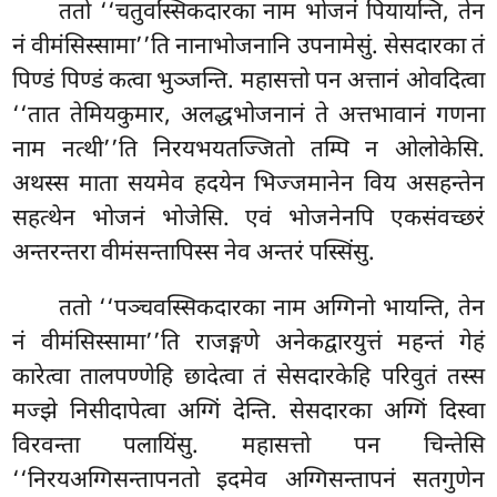
ततो
‘‘चतुवस्सिकदारका नाम भोजनं पियायन्ति, तेन
नं वीमंसिस्सामा’’ति नानाभोजनानि उपनामेसुं. सेसदारका तं
पिण्डं पिण्डं कत्वा भुञ्जन्ति. महासत्तो पन अत्तानं ओवदित्वा
‘‘तात तेमियकुमार, अलद्धभोजनानं ते अत्तभावानं गणना
नाम नत्थी’’ति निरयभयतज्जितो तम्पि न ओलोकेसि.
अथस्स माता सयमेव हदयेन भिज्जमानेन विय असहन्तेन
सहत्थेन भोजनं भोजेसि. एवं भोजनेनपि एकसंवच्छरं
अन्तरन्तरा वीमंसन्तापिस्स नेव अन्तरं पस्सिंसु.
ततो ‘‘पञ्चवस्सिकदारका नाम अग्गिनो भायन्ति, तेन
नं वीमंसिस्सामा’’ति राजङ्गणे अनेकद्वारयुत्तं महन्तं गेहं
कारेत्वा तालपण्णेहि छादेत्वा तं सेसदारकेहि परिवुतं तस्स
मज्झे निसीदापेत्वा अग्गिं देन्ति. सेसदारका अग्गिं दिस्वा
विरवन्ता पलायिंसु. महासत्तो पन चिन्तेसि
‘‘निरयअग्गिसन्तापनतो इदमेव अग्गिसन्तापनं सतगुणेन