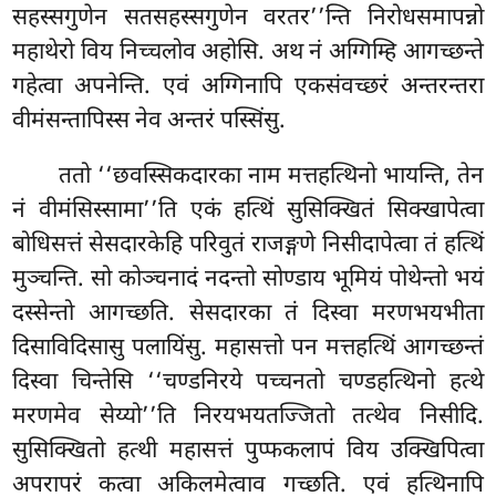
सहस्सगुणेन सतसहस्सगुणेन वरतर’’न्ति निरोधसमापन्नो
महाथेरो विय निच्चलोव अहोसि. अथ नं अग्गिम्हि आगच्छन्ते
गहेत्वा अपनेन्ति. एवं अग्गिनापि एकसंवच्छरं अन्तरन्तरा
वीमंसन्तापिस्स नेव अन्तरं पस्सिंसु.
ततो
‘‘छवस्सिकदारका नाम मत्तहत्थिनो भायन्ति, तेन
नं वीमंसिस्सामा’’ति एकं हत्थिं सुसिक्खितं सिक्खापेत्वा
बोधिसत्तं सेसदारकेहि परिवुतं राजङ्गणे निसीदापेत्वा तं हत्थिं
मुञ्चन्ति. सो कोञ्चनादं नदन्तो सोण्डाय भूमियं पोथेन्तो भयं
दस्सेन्तो आगच्छति. सेसदारका तं दिस्वा मरणभयभीता
दिसाविदिसासु पलायिंसु. महासत्तो पन मत्तहत्थिं आगच्छन्तं
दिस्वा चिन्तेसि ‘‘चण्डनिरये पच्चनतो चण्डहत्थिनो हत्थे
मरणमेव सेय्यो’’ति निरयभयतज्जितो तत्थेव निसीदि.
सुसिक्खितो हत्थी महासत्तं पुप्फकलापं विय उक्खिपित्वा
अपरापरं कत्वा अकिलमेत्वाव गच्छति. एवं हत्थिनापि