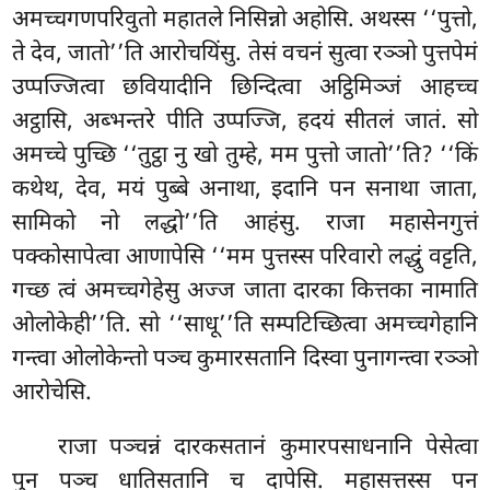
अमच्चगणपरिवुतो महातले निसिन्नो अहोसि. अथस्स
‘‘पुत्तो,
ते देव, जातो’’ति आरोचयिंसु. तेसं वचनं सुत्वा रञ्ञो पुत्तपेमं
उप्पज्जित्वा छवियादीनि छिन्दित्वा अट्ठिमिञ्जं
आहच्च
अट्ठासि, अब्भन्तरे पीति उप्पज्जि, हदयं सीतलं जातं. सो
अमच्चे पुच्छि ‘‘तुट्ठा नु खो तुम्हे, मम पुत्तो जातो’’ति? ‘‘किं
कथेथ, देव, मयं पुब्बे अनाथा, इदानि पन सनाथा जाता,
सामिको नो लद्धो’’ति आहंसु. राजा महासेनगुत्तं
पक्कोसापेत्वा आणापेसि ‘‘मम पुत्तस्स परिवारो लद्धुं वट्टति,
गच्छ त्वं अमच्चगेहेसु अज्ज जाता दारका कित्तका नामाति
ओलोकेही’’ति. सो ‘‘साधू’’ति सम्पटिच्छित्वा अमच्चगेहानि
गन्त्वा ओलोकेन्तो पञ्च कुमारसतानि दिस्वा पुनागन्त्वा रञ्ञो
आरोचेसि.
राजा पञ्चन्नं दारकसतानं कुमारपसाधनानि पेसेत्वा
पुन पञ्च धातिसतानि च दापेसि. महासत्तस्स पन