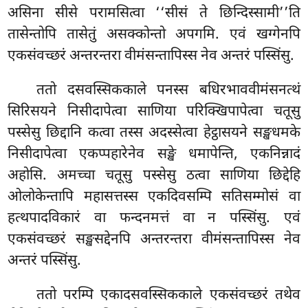
असिना सीसे परामसित्वा ‘‘सीसं ते छिन्दिस्सामी’’ति
तासेन्तोपि तासेतुं असक्कोन्तो अपगमि. एवं खग्गेनपि
एकसंवच्छरं अन्तरन्तरा वीमंसन्तापिस्स नेव अन्तरं पस्सिंसु.
ततो दसवस्सिककाले पनस्स बधिरभाववीमंसनत्थं
सिरिसयने निसीदापेत्वा साणिया परिक्खिपापेत्वा चतूसु
पस्सेसु छिद्दानि कत्वा तस्स अदस्सेत्वा हेट्ठासयने सङ्खधमके
निसीदापेत्वा एकप्पहारेनेव सङ्खे धमापेन्ति, एकनिन्नादं
अहोसि. अमच्चा चतूसु पस्सेसु ठत्वा साणिया छिद्देहि
ओलोकेन्तापि महासत्तस्स एकदिवसम्पि सतिसम्मोसं वा
हत्थपादविकारं वा फन्दनमत्तं वा न पस्सिंसु. एवं
एकसंवच्छरं सङ्खसद्देनपि अन्तरन्तरा वीमंसन्तापिस्स नेव
अन्तरं पस्सिंसु.
ततो
परम्पि एकादसवस्सिककाले एकसंवच्छरं तथेव