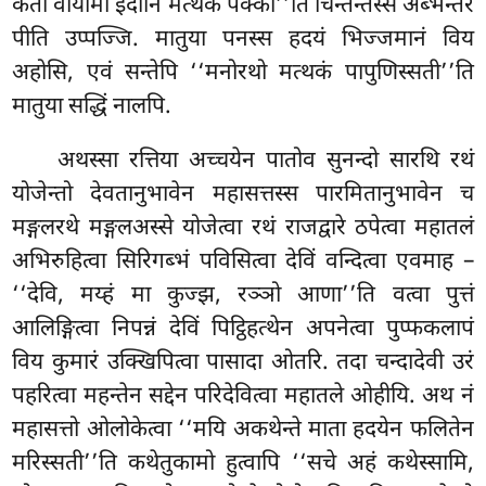
कतो वायामो
इदानि मत्थकं पक्को’’ति
चिन्तेन्तस्स अब्भन्तरे
पीति उप्पज्जि. मातुया पनस्स हदयं भिज्जमानं विय
अहोसि, एवं सन्तेपि ‘‘मनोरथो मत्थकं पापुणिस्सती’’ति
मातुया सद्धिं नालपि.
अथस्सा रत्तिया अच्चयेन पातोव सुनन्दो सारथि रथं
योजेन्तो देवतानुभावेन महासत्तस्स पारमितानुभावेन च
मङ्गलरथे मङ्गलअस्से योजेत्वा रथं राजद्वारे ठपेत्वा महातलं
अभिरुहित्वा सिरिगब्भं पविसित्वा देविं वन्दित्वा एवमाह –
‘‘देवि, मय्हं मा कुज्झ, रञ्ञो आणा’’ति वत्वा पुत्तं
आलिङ्गित्वा निपन्नं देविं पिट्ठिहत्थेन अपनेत्वा पुप्फकलापं
विय कुमारं उक्खिपित्वा पासादा ओतरि. तदा चन्दादेवी उरं
पहरित्वा महन्तेन सद्देन परिदेवित्वा महातले ओहीयि. अथ नं
महासत्तो ओलोकेत्वा ‘‘मयि अकथेन्ते माता हदयेन फलितेन
मरिस्सती’’ति कथेतुकामो हुत्वापि ‘‘सचे अहं कथेस्सामि,