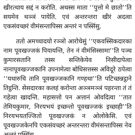
खीरत्थाय सद्दं न करोति. अथस्स माता ‘‘पुत्तो मे छातो’’ति
सयमेव थञ्ञं पायेति. एवं अन्तरन्तरा खीरं अदत्वा
एकसंवच्छरं वीमंसन्तापिस्स अन्तरं न पस्सिंसु.
ततो अमच्चादयो रञ्ञो आरोचेसुं ‘‘एकवस्सिकदारका
नाम पूवखज्जकं पियायन्ति, तेन नं वीमंसिस्सामा’’ति पञ्च
कुमारसतानि तस्स सन्तिकेयेव निसीदापेत्वा
नानापूवखज्जकानि उपनामेत्वा बोधिसत्तस्स अविदूरे ठपेत्वा
‘‘यथारुचि तानि पूवखज्जकानि
गण्हथा’’ति पटिच्छन्नट्ठाने
तिट्ठन्ति. सेसदारका कलहं करोन्ता अञ्ञमञ्ञं पहरन्ता तं तं
गहेत्वा खादन्ति. महासत्तो पन अत्तानं ओवदित्वा ‘‘तात
तेमियकुमार, निरयभयं इच्छन्तो पूवखज्जकं इच्छाही’’ति
निरयभयतज्जितो पूवखज्जकं न ओलोकेसि. एवं
पूवखज्जकेनपि एकसंवच्छरं अन्तरन्तरा वीमंसन्तापिस्स नेव