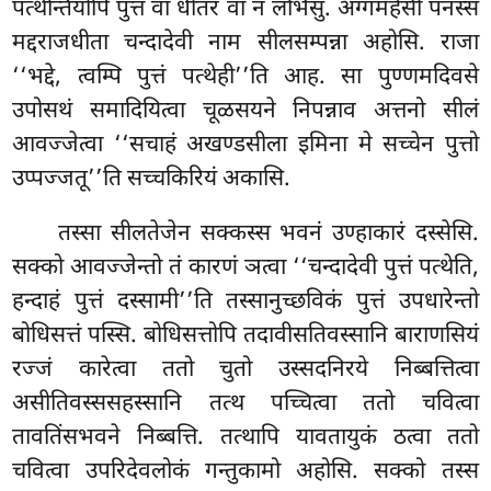
पत्थेन्तियोपि पुत्तं वा धीतरं वा न लभिंसु. अग्गमहेसी पनस्स
मद्दराजधीता चन्दादेवी नाम सीलसम्पन्ना अहोसि. राजा
‘‘भद्दे, त्वम्पि पुत्तं पत्थेही’’ति आह. सा पुण्णमदिवसे
उपोसथं समादियित्वा चूळसयने निपन्नाव अत्तनो सीलं
आवज्जेत्वा ‘‘सचाहं अखण्डसीला इमिना मे सच्चेन
पुत्तो
उप्पज्जतू’’ति सच्चकिरियं अकासि.
तस्सा सीलतेजेन सक्कस्स भवनं उण्हाकारं दस्सेसि.
सक्को आवज्जेन्तो तं कारणं ञत्वा ‘‘चन्दादेवी पुत्तं पत्थेति,
हन्दाहं पुत्तं दस्सामी’’ति तस्सानुच्छविकं पुत्तं उपधारेन्तो
बोधिसत्तं पस्सि. बोधिसत्तोपि तदावीसतिवस्सानि बाराणसियं
रज्जं कारेत्वा ततो चुतो उस्सदनिरये निब्बत्तित्वा
असीतिवस्ससहस्सानि तत्थ पच्चित्वा ततो चवित्वा
तावतिंसभवने निब्बत्ति. तत्थापि यावतायुकं ठत्वा ततो
चवित्वा उपरिदेवलोकं गन्तुकामो अहोसि. सक्को तस्स