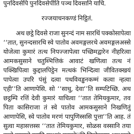
पुनदिवसेपि पुनदिवसेपीति पञ्च दिवसानि याचि.
रज्जयाचनकण्डं निट्ठितं.
अथ छट्ठे दिवसे राजा सुनन्दं नाम सारथिं पक्कोसापेत्वा
‘‘तात, सुनन्दसारथि स्वे पातोव अवमङ्गलरथे अवमङ्गलअस्से
योजेत्वा कुमारं तत्थ निपज्जापेत्वा पच्छिमद्वारेन नीहरित्वा
आमकसुसाने चतुब्भित्तिकं आवाटं खणित्वा तत्थ नं
पक्खिपित्वा कुद्दालपिट्ठेन मत्थकं भिन्दित्वा जीवितक्खयं
पापेत्वा उपरि पंसुं दत्वा पथविवड्ढनकम्मं
कत्वा न्हत्वा
एही’’ति आणापेसि. सो ‘‘साधु, देवा’’ति सम्पटिच्छि. अथ
छट्ठम्पि रत्तिं देवी कुमारं याचित्वा ‘‘तात तेमियकुमार, तव
पिता कासिराजा तं स्वे पातोव आमकसुसाने निखणितुं
आणापेसि, स्वे पातोव मरणं पापुणिस्ससि पुत्ता’’ति आह. तं
सुत्वा महासत्तस्स ‘‘तात तेमियकुमार, सोळस वस्सानि तया