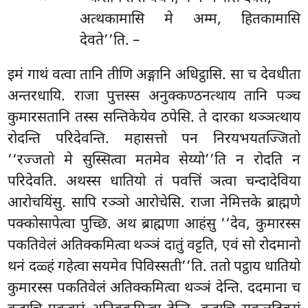
अत्थकामासि मे अम्म, हितकामासि
देवते’’ति. –
इमं गाथं वत्वा तानि तीणि अङ्गानि अधिट्ठासि. सा च देवधीता
अन्तरधायि. राजा पुत्तस्स अनुक्कण्ठनत्थाय तानि पञ्च
कुमारसतानि तस्स सन्तिकेयेव ठपेसि. ते दारका थञ्ञत्थाय
रोदन्ति परिदेवन्ति. महासत्तो पन निरयभयतज्जितो
‘‘रज्जतो मे सुस्सित्वा मतमेव सेय्यो’’ति न रोदति न
परिदेवति. अथस्स धातियो तं पवत्तिं ञत्वा चन्दादेविया
आरोचयिंसु. सापि रञ्ञो आरोचेसि. राजा नेमित्तके ब्राह्मणे
पक्कोसापेत्वा पुच्छि. अथ ब्राह्मणा आहंसु ‘‘देव, कुमारस्स
पकतिवेलं अतिक्कमित्वा थञ्ञं दातुं वट्टति, एवं सो रोदमानो
थनं दळ्हं गहेत्वा सयमेव पिविस्सती’’ति. ततो पट्ठाय धातियो
कुमारस्स पकतिवेलं अतिक्कमित्वा थञ्ञं देन्ति. ददमाना च