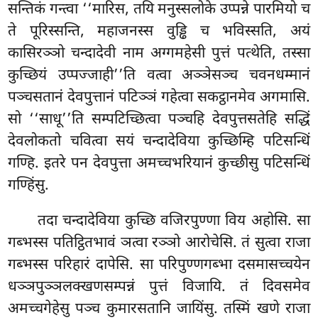
सन्तिकं गन्त्वा ‘‘मारिस, तयि मनुस्सलोके उप्पन्ने पारमियो च
ते पूरिस्सन्ति, महाजनस्स वुड्ढि च भविस्सति, अयं
कासिरञ्ञो चन्दादेवी नाम अग्गमहेसी पुत्तं पत्थेति, तस्सा
कुच्छियं उप्पज्जाही’’ति वत्वा अञ्ञेसञ्च चवनधम्मानं
पञ्चसतानं देवपुत्तानं पटिञ्ञं गहेत्वा सकट्ठानमेव अगमासि.
सो ‘‘साधू’’ति सम्पटिच्छित्वा पञ्चहि देवपुत्तसतेहि सद्धिं
देवलोकतो चवित्वा सयं चन्दादेविया कुच्छिम्हि पटिसन्धिं
गण्हि. इतरे पन देवपुत्ता अमच्चभरियानं कुच्छीसु पटिसन्धिं
गण्हिंसु.
तदा चन्दादेविया कुच्छि वजिरपुण्णा विय अहोसि. सा
गब्भस्स पतिट्ठितभावं ञत्वा रञ्ञो आरोचेसि. तं सुत्वा राजा
गब्भस्स परिहारं दापेसि. सा परिपुण्णगब्भा दसमासच्चयेन
धञ्ञपुञ्ञलक्खणसम्पन्नं पुत्तं विजायि. तं दिवसमेव
अमच्चगेहेसु पञ्च कुमारसतानि जायिंसु. तस्मिं खणे राजा