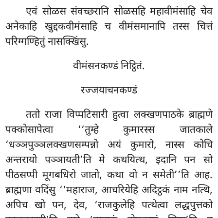
एवं सोळस संवच्छरानि सोळसहि महावीमंसाहि चेव
अनेकाहि खुद्दकवीमंसाहि च वीमंसमानापि तस्स चित्तं
परिग्गण्हितुं नासक्खिंसु.
वीमंसनकण्डं निट्ठितं.
रज्जयाचनकण्डं
ततो राजा विप्पटिसारी हुत्वा लक्खणपाठके ब्राह्मणे
पक्कोसापेत्वा ‘‘तुम्हे कुमारस्स जातकाले
‘धञ्ञपुञ्ञलक्खणसम्पन्नो अयं कुमारो, नास्स कोचि
अन्तरायो पञ्ञायती’ति मे कथयित्थ, इदानि पन सो
पीठसप्पी मूगबधिरो जातो, कथा वो न समेती’’ति आह.
ब्राह्मणा वदिंसु ‘‘महाराज, आचरियेहि अदिट्ठकं नाम नत्थि,
अपिच खो पन, देव, ‘राजकुलेहि पत्थेत्वा लद्धपुत्तको