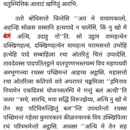
चतुब्भित्तिकं आवाटं खणितुं आरभि.
ततो बोधिसत्तो चिन्तेसि ‘‘अयं मे वायामकालो,
अहञ्हि सोळस वस्सानि हत्थपादे न चालेसिं, किं नु खो मे
📜
बलं अत्थि, उदाहु नो’’ति. सो उट्ठाय वामहत्थेन
दक्खिणहत्थं, दक्खिणहत्थेन वामहत्थं
परामसन्तो उभोहि
हत्थेहि पादे सम्बाहित्वा रथा ओतरितुं चित्तं उप्पादेसि.
तावदेवस्स पादपतितट्ठाने वातपुण्णभस्तचम्मं विय महापथवी
अब्भुग्गन्त्वा रथस्स पच्छिमन्तं आहच्च अट्ठासि. महासत्तो
रथा ओतरित्वा कतिपये वारे अपरापरं चङ्कमित्वा ‘‘इमिनाव
नियामेन एकदिवसं योजनसतम्पि मे गन्तुं बलं अत्थी’’ति
ञत्वा ‘‘सचे, सारथि, मया सद्धिं विरुज्झेय्य, अत्थि नु खो मे
तेन सह पटिविरुज्झितुं बल’’न्ति उपधारेन्तो रथस्स
पच्छिमन्तं
गहेत्वा कुमारकानं कीळनयानकं विय उक्खिपित्वा
रथं परिब्भमेन्तो अट्ठासि. अथस्स ‘‘अत्थि मे तेन सह