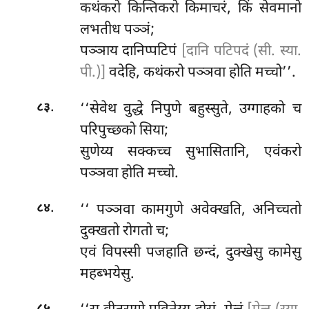
कथंकरो
किन्तिकरो किमाचरं, किं सेवमानो
लभतीध पञ्ञं;
पञ्ञाय दानिप्पटिपं
[दानि पटिपदं (सी. स्या.
पी.)]
वदेहि, कथंकरो पञ्ञवा होति मच्चो’’.
.
‘‘सेवेथ वुद्धे निपुणे बहुस्सुते, उग्गाहको च
८३
परिपुच्छको सिया;
सुणेय्य सक्कच्च सुभासितानि, एवंकरो
पञ्ञवा होति मच्चो.
.
‘‘
पञ्ञवा कामगुणे अवेक्खति, अनिच्चतो
८४
दुक्खतो रोगतो च;
एवं विपस्सी पजहाति छन्दं, दुक्खेसु कामेसु
महब्भयेसु.
.
८५