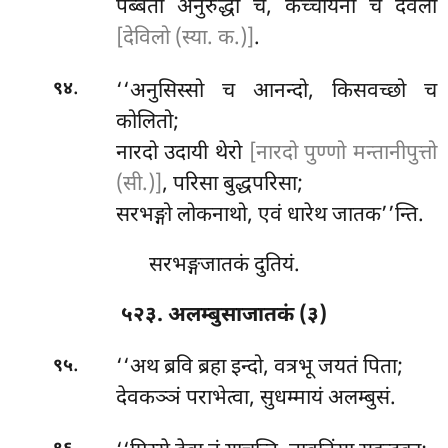
पब्बतो अनुरुद्धो च, कच्चायनो च देवलो
[देविलो (स्या. क.)]
.
.
‘‘अनुसिस्सो च आनन्दो, किसवच्छो च
९४
कोलितो;
नारदो उदायी थेरो
[नारदो पुण्णो मन्तानीपुत्तो
(सी.)]
, परिसा बुद्धपरिसा;
सरभङ्गो लोकनाथो, एवं धारेथ जातक’’न्ति.
सरभङ्गजातकं दुतियं.
५२३. अलम्बुसाजातकं (३)
.
‘‘अथ ब्रवि ब्रहा इन्दो, वत्रभू जयतं पिता;
९५
देवकञ्ञं पराभेत्वा, सुधम्मायं अलम्बुसं.