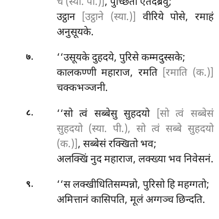
च (स्या. पी.)]
, पुच्छिता एतदब्रवुं;
उट्ठान
[उट्ठाने (स्या.)]
वीरिये पोसे, रमाहं
अनुसूयके.
.
‘‘उसूयके
दुहदये, पुरिसे कम्मदुस्सके;
७
कालकण्णी महाराज, रमति
[रमाति (क.)]
चक्कभञ्जनी.
.
‘‘सो त्वं सब्बेसु सुहदयो
[सो त्वं सब्बेसं
८
सुहदयो (स्या. पी.), सो त्वं सब्बे सुहदयो
(क.)]
, सब्बेसं रक्खितो भव;
अलक्खिं नुद महाराज, लक्ख्या भव निवेसनं.
.
‘‘स
लक्खीधितिसम्पन्नो, पुरिसो हि महग्गतो;
९
अमित्तानं कासिपति, मूलं अग्गञ्च छिन्दति.