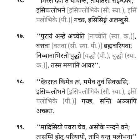
.
‘‘मिस्से देवा तं याचन्ति, तावतिंसा सइन्दका;
९६
इसिप्पलोभने
[इसिपलोभिके (सी. स्या.), इसिं
पलोभिके (पी.)]
गच्छ, इसिसिङ्गं अलम्बुसे.
.
‘‘पुरायं अम्हे अच्चेति
[नाच्चेति (स्या. क.)]
,
९७
वत्तवा
[वतवा (सी. स्या. पी.)]
ब्रह्मचरियवा;
निब्बानाभिरतो वुद्धो
[वद्धो (पी.), बुद्धो (स्या.
क.)]
, तस्स मग्गानि आवर’’.
.
‘‘देवराज किमेव त्वं, ममेव तुवं सिक्खसि;
९८
इसिप्पलोभने
[इसिपलोभिके (सी. स्या.), इसिं
पलोभिके (पी.)]
गच्छ, सन्ति अञ्ञापि
अच्छरा.
.
‘‘मादिसियो
पवरा चेव, असोके नन्दने वने;
९९
तासम्पि होतु परियायो, तापि यन्तु पलोभना’’