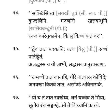
[दुक्खाय (पी.)]
च’’.
.
‘‘सक्खिसि त्वं
[सक्खी तुवं (सी. स्या. पी.)]
१४
कुण्डलिनि, मञ्ञसि खत्तबन्धुनि
[खत्तियबन्धुनी (पी.)]
;
रज्जं कारेतुकामेन, किं सु किच्चं कतं वरं’’.
.
‘‘द्वेव तात पदकानि, यत्थ
[येसु (पी.)]
सब्बं
१५
पतिट्ठितं;
अलद्धस्स च यो लाभो, लद्धस्स चानुरक्खणा.
.
‘‘अमच्चे तात जानाहि, धीरे अत्थस्स कोविदे;
१६
अनक्खा कितवे तात, असोण्डे अविनासके.
.
‘‘यो च तं तात रक्खेय्य, धनं यञ्चेव ते सिया;
१७
सूतोव रथं सङ्गण्हे, सो ते किच्चानि कारये.