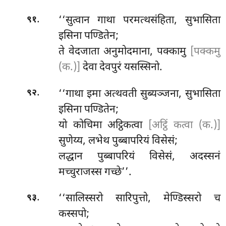
.
‘‘सुत्वान
गाथा परमत्थसंहिता, सुभासिता
९१
इसिना पण्डितेन;
ते वेदजाता अनुमोदमाना, पक्कामु
[पक्कमु
(क.)]
देवा देवपुरं यसस्सिनो.
.
‘‘गाथा इमा अत्थवती सुब्यञ्जना, सुभासिता
९२
इसिना पण्डितेन;
यो कोचिमा अट्ठिकत्वा
[अट्ठिं कत्वा (क.)]
सुणेय्य, लभेथ पुब्बापरियं विसेसं;
लद्धान पुब्बापरियं विसेसं, अदस्सनं
मच्चुराजस्स गच्छे’’.
.
‘‘सालिस्सरो सारिपुत्तो, मेण्डिस्सरो च
९३
कस्सपो;