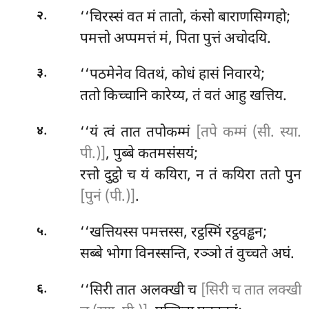
.
‘‘चिरस्सं वत मं तातो, कंसो बाराणसिग्गहो;
२
पमत्तो अप्पमत्तं मं, पिता पुत्तं अचोदयि.
.
‘‘पठमेनेव वितथं, कोधं हासं निवारये;
३
ततो किच्चानि कारेय्य, तं वतं आहु खत्तिय.
.
‘‘यं
त्वं तात तपोकम्मं
[तपे कम्मं (सी. स्या.
४
पी.)]
, पुब्बे कतमसंसयं;
रत्तो दुट्ठो च यं कयिरा, न तं कयिरा ततो पुन
[पुनं (पी.)]
.
.
‘‘खत्तियस्स पमत्तस्स, रट्ठस्मिं रट्ठवड्ढन;
५
सब्बे भोगा विनस्सन्ति, रञ्ञो तं वुच्चते अघं.
.
‘‘सिरी तात अलक्खी च
[सिरी च तात लक्खी
६