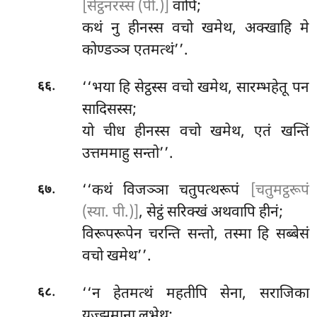
[सेट्ठनरस्स (पी.)]
वापि;
कथं नु हीनस्स वचो खमेथ, अक्खाहि मे
कोण्डञ्ञ एतमत्थं’’.
.
‘‘भया
हि सेट्ठस्स वचो खमेथ, सारम्भहेतू पन
६६
सादिसस्स;
यो चीध हीनस्स वचो खमेथ, एतं खन्तिं
उत्तममाहु सन्तो’’.
.
‘‘कथं विजञ्ञा चतुपत्थरूपं
[चतुमट्ठरूपं
६७
(स्या. पी.)]
, सेट्ठं सरिक्खं अथवापि हीनं;
विरूपरूपेन चरन्ति सन्तो, तस्मा हि सब्बेसं
वचो खमेथ’’.
.
‘‘न हेतमत्थं महतीपि सेना, सराजिका
६८
युज्झमाना लभेथ;