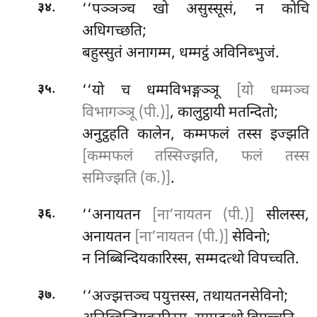
.
‘‘पञ्ञञ्च खो असुस्सूसं, न कोचि
३४
अधिगच्छति;
बहुस्सुतं अनागम्म, धम्मट्ठं अविनिब्भुजं.
.
‘‘यो च धम्मविभङ्गञ्ञू
[यो धम्मञ्च
३५
विभागञ्ञू (पी.)]
, कालुट्ठायी मतन्दितो;
अनुट्ठहति कालेन, कम्मफलं तस्स इज्झति
[कम्मफलं तस्सिज्झति, फलं तस्स
समिज्झति (क.)]
.
.
‘‘अनायतन
[ना’नायतन (पी.)]
सीलस्स,
३६
अनायतन
[ना’नायतन (पी.)]
सेविनो;
न निब्बिन्दियकारिस्स, सम्मदत्थो विपच्चति.
.
‘‘अज्झत्तञ्च पयुत्तस्स, तथायतनसेविनो;
३७