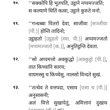
.
‘‘सक्कोपि हि भूतपति, उट्ठाने नप्पमज्जति;
१०
स कल्याणे धितिं कत्वा, उट्ठाने कुरुते मनो.
.
‘‘गन्धब्बा पितरो देवा, साजीवा
[सञ्जीवा
११
(पी.)]
होन्ति तादिनो;
उट्ठाहतो
[उट्ठहतो (स्या. पी.)]
अप्पमज्जतो
[मप्पमज्जतो (क.)]
, अनुतिट्ठन्ति देवता.
.
‘‘सो अप्पमत्तो अक्कुद्धो
[अक्कुट्ठो (पी.)]
,
१२
तात किच्चानि कारय;
वायमस्सु च किच्चेसु, नालसो विन्दते सुखं.
.
‘‘तत्थेव ते वत्तपदा, एसाव
[एसा च (पी.)]
१३
अनुसासनी;
अलं मित्ते सुखापेतुं, अमित्तानं दुखाय