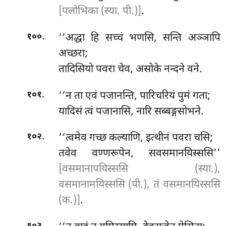
[पलोभिका (स्या. पी.)]
.
.
‘‘अद्धा
हि सच्चं भणसि, सन्ति अञ्ञापि
१००
अच्छरा;
तादिसियो पवरा चेव, असोके नन्दने वने.
.
‘‘न ता एवं पजानन्ति, पारिचरियं पुमं गता;
१०१
यादिसं त्वं पजानासि, नारि सब्बङ्गसोभने.
.
‘‘त्वमेव गच्छ कल्याणि, इत्थीनं पवरा चसि;
१०२
तवेव वण्णरूपेन, सवसमानयिस्ससि’’
[वसमानापयिस्ससि (स्या.),
वसमानामयिस्ससि (पी.), तं वसमानयिस्ससि
(क.)]
.