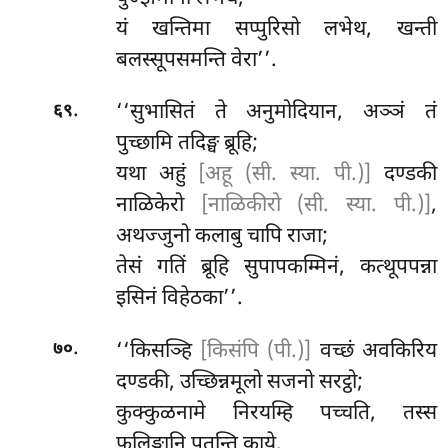
यं
खन्तिमा सप्पुरिसो लभेथ, खन्ती
बलस्सूपसमन्ति वेरा’’.
.
‘‘सुभासितं ते अनुमोदियान, अञ्ञं तं
६९
पुच्छामि तदिङ्घ ब्रूहि;
यथा अहुं
[अहू (सी. स्या. पी.)]
दण्डकी
नाळिकेरो
[नाळिकीरो (सी. स्या. पी.)]
,
अथज्जुनो कलाबु चापि राजा;
तेसं गतिं ब्रूहि सुपापकम्मिनं, कत्थूपपन्ना
इसिनं विहेठका’’.
.
‘‘किसञ्हि
[किसंपि (पी.)]
वच्छं अवकिरिय
७०
दण्डकी, उच्छिन्नमूलो सजनो सरट्ठो;
कुक्कुळनामे निरयम्हि पच्चति, तस्स
फुलिङ्गानि पतन्ति काये.