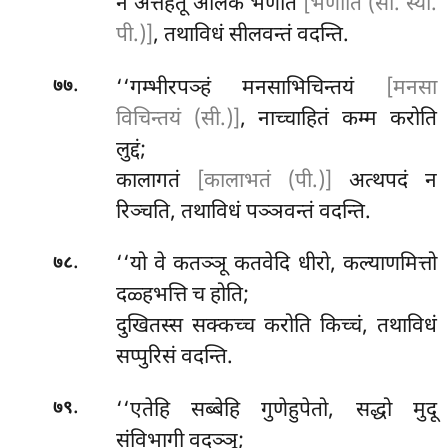
न अत्तहेतू अलिकं भणेति
[भणाति (सी. स्या.
पी.)]
, तथाविधं सीलवन्तं वदन्ति.
.
‘‘गम्भीरपञ्हं मनसाभिचिन्तयं
[मनसा
७७
विचिन्तयं (सी.)]
, नाच्चाहितं कम्म करोति
लुद्दं;
कालागतं
[कालाभतं (पी.)]
अत्थपदं न
रिञ्चति, तथाविधं पञ्ञवन्तं वदन्ति.
.
‘‘यो
वे कतञ्ञू कतवेदि धीरो, कल्याणमित्तो
७८
दळ्हभत्ति च होति;
दुखितस्स सक्कच्च करोति किच्चं, तथाविधं
सप्पुरिसं वदन्ति.
.
‘‘एतेहि सब्बेहि गुणेहुपेतो, सद्धो मुदू
७९
संविभागी वदञ्ञू;