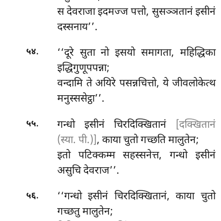
स देवराजा इदमज्ज पत्तो, सुसञ्ञतानं इसीनं
दस्सनाय’’.
.
‘‘दूरे सुता नो इसयो समागता, महिद्धिका
५४
इद्धिगुणूपपन्ना;
वन्दामि ते अयिरे पसन्नचित्तो, ये जीवलोकेत्थ
मनुस्ससेट्ठा’’.
.
गन्धो इसीनं चिरदिक्खितानं
[दक्खितानं
५५
(स्या. पी.)]
, काया चुतो गच्छति मालुतेन;
इतो पटिक्कम्म सहस्सनेत्त, गन्धो इसीनं
असुचि देवराज’’.
.
‘‘गन्धो इसीनं चिरदिक्खितानं, काया चुतो
५६
गच्छतु मालुतेन;