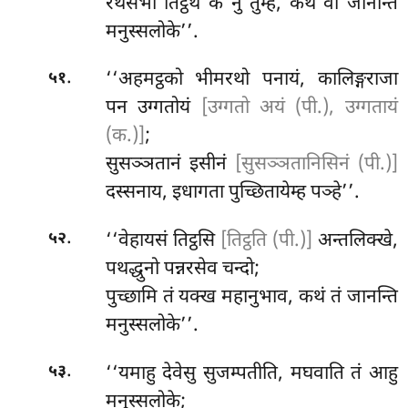
रथेसभा तिट्ठथ के नु तुम्हे, कथं वो जानन्ति
मनुस्सलोके’’.
.
‘‘अहमट्ठको भीमरथो पनायं, कालिङ्गराजा
५१
पन उग्गतोयं
[उग्गतो अयं (पी.), उग्गतायं
(क.)]
;
सुसञ्ञतानं इसीनं
[सुसञ्ञतानिसिनं (पी.)]
दस्सनाय, इधागता पुच्छितायेम्ह पञ्हे’’.
.
‘‘वेहायसं
तिट्ठसि
[तिट्ठति (पी.)]
अन्तलिक्खे,
५२
पथद्धुनो पन्नरसेव चन्दो;
पुच्छामि तं यक्ख महानुभाव, कथं तं जानन्ति
मनुस्सलोके’’.
.
‘‘यमाहु देवेसु सुजम्पतीति, मघवाति
तं आहु
५३
मनुस्सलोके;