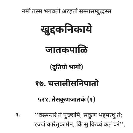
नमो तस्स भगवतो अरहतो सम्मासम्बुद्धस्स
खुद्दकनिकाये
जातकपाळि
(दुतियो भागो)
१७. चत्तालीसनिपातो
५२१. तेसकुणजातकं (१)
.
‘‘वेस्सन्तरं
तं पुच्छामि, सकुण भद्दमत्थु ते;
१
रज्जं कारेतुकामेन, किं सु किच्चं कतं वरं’’.