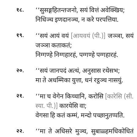
.
‘‘सुसङ्गहितन्तजनो, सयं वित्तं अवेक्खिय;
१८
निधिञ्च इणदानञ्च, न करे परपत्तिया.
.
‘‘सयं
आयं
वयं
[आयवयं (पी.)]
जञ्ञा, सयं
१९
जञ्ञा कताकतं;
निग्गण्हे निग्गहारहं, पग्गण्हे पग्गहारहं.
.
‘‘सयं जानपदं अत्थं, अनुसास रथेसभ;
२०
मा ते अधम्मिका युत्ता, धनं रट्ठञ्च नासयुं.
.
‘‘मा च वेगेन किच्चानि, करोसि
[कारेसि (सी.
२१
स्या. पी.)]
कारयेसि वा;
वेगसा हि कतं कम्मं, मन्दो पच्छानुतप्पति.
.
‘‘मा ते अधिसरे मुञ्च, सुबाळ्हमधिकोधितं
२२