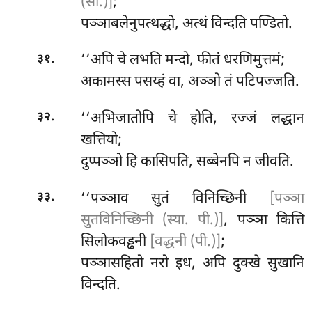
(सी.)]
;
पञ्ञाबलेनुपत्थद्धो, अत्थं विन्दति पण्डितो.
.
‘‘अपि
चे लभति मन्दो, फीतं धरणिमुत्तमं;
३१
अकामस्स पसय्हं वा, अञ्ञो तं पटिपज्जति.
.
‘‘अभिजातोपि चे होति, रज्जं लद्धान
३२
खत्तियो;
दुप्पञ्ञो हि कासिपति, सब्बेनपि न जीवति.
.
‘‘पञ्ञाव
सुतं विनिच्छिनी
[पञ्ञा
३३
सुतविनिच्छिनी (स्या. पी.)]
, पञ्ञा कित्ति
सिलोकवड्ढनी
[वद्धनी (पी.)]
;
पञ्ञासहितो नरो इध, अपि दुक्खे सुखानि
विन्दति.