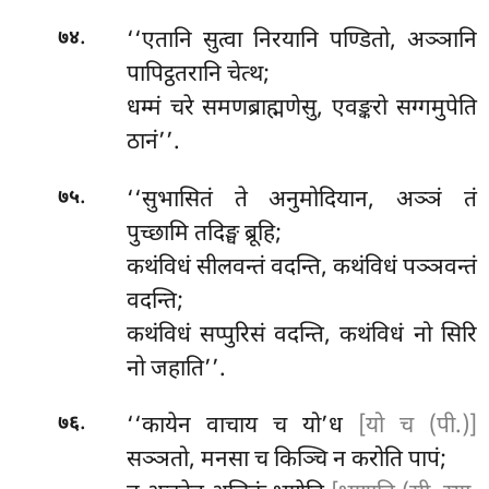
.
‘‘एतानि सुत्वा निरयानि पण्डितो, अञ्ञानि
७४
पापिट्ठतरानि चेत्थ;
धम्मं चरे समणब्राह्मणेसु, एवङ्करो सग्गमुपेति
ठानं’’.
.
‘‘सुभासितं
ते अनुमोदियान, अञ्ञं तं
७५
पुच्छामि तदिङ्घ ब्रूहि;
कथंविधं सीलवन्तं वदन्ति, कथंविधं पञ्ञवन्तं
वदन्ति;
कथंविधं सप्पुरिसं वदन्ति, कथंविधं नो सिरि
नो जहाति’’.
.
‘‘कायेन वाचाय च यो’ध
[यो च (पी.)]
७६
सञ्ञतो, मनसा च किञ्चि न करोति पापं;