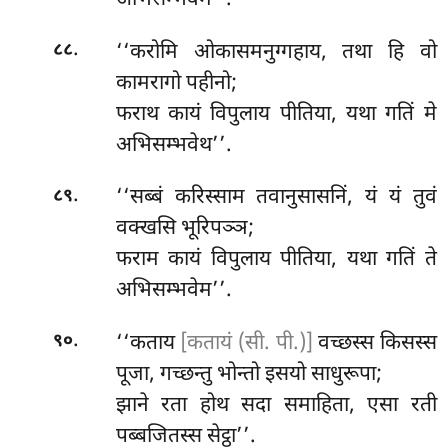
अभिसम्भवेम’’.
.
‘‘करोमि ओकासमनुग्गहाय, तथा हि वो
८८
कामरागो पहीनो;
फराथ कायं विपुलाय पीतिया, यथा गतिं मे
अभिसम्भवेथ’’.
.
‘‘सब्बं
करिस्साम तवानुसासनिं, यं यं तुवं
८९
वक्खसि भूरिपञ्ञ;
फराम कायं विपुलाय पीतिया, यथा गतिं ते
अभिसम्भवेम’’.
.
‘‘कताय
[कतायं (सी. पी.)]
वच्छस्स किसस्स
९०
पूजा, गच्छन्तु भोन्तो इसयो साधुरूपा;
झाने रता होथ सदा समाहिता, एसा रती
पब्बजितस्स सेट्ठा’’.