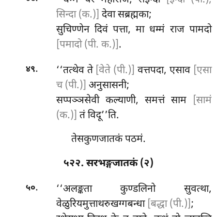
‘‘धम्मं चर महाराज, सइन्दा
[इन्दो (पी.),
सिन्दा (क.)]
देवा सब्रह्मका;
सुचिण्णेन दिवं पत्ता, मा धम्मं राज पामदो
[पमादो (पी. क.)]
.
.
‘‘तत्थेव
ते
[वेते (पी.)]
वत्तपदा, एसाव
[एसा
४९
च (पी.)]
अनुसासनी;
सप्पञ्ञसेवी कल्याणी, समत्तं साम
[सामं
(क.)]
तं विदू’’ति.
तेसकुणजातकं पठमं.
५२२. सरभङ्गजातकं (२)
.
‘‘अलङ्कता कुण्डलिनो सुवत्था,
५०
वेळुरियमुत्ताथरुखग्गबन्धा
[बद्धा (पी.)]
;