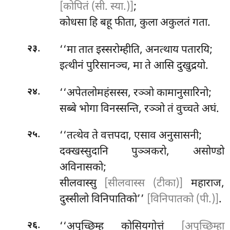
[कोपितं (सी. स्या.)]
;
कोधसा हि बहू फीता, कुला अकुलतं गता.
.
‘‘मा तात इस्सरोम्हीति, अनत्थाय पतारयि;
२३
इत्थीनं पुरिसानञ्च, मा ते आसि दुखुद्रयो.
.
‘‘अपेतलोमहंसस्स, रञ्ञो कामानुसारिनो;
२४
सब्बे भोगा विनस्सन्ति, रञ्ञो तं वुच्चते अघं.
.
‘‘तत्थेव ते वत्तपदा, एसाव अनुसासनी;
२५
दक्खस्सुदानि पुञ्ञकरो, असोण्डो
अविनासको;
सीलवास्सु
[सीलवास्स (टीका)]
महाराज,
दुस्सीलो विनिपातिको’’
[विनिपातको (पी.)]
.
.
‘‘अपुच्छिम्ह कोसियगोत्तं
[अपुच्छिम्हा
२६