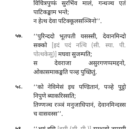
विचित्रपुप्फं सुरभिंव मालं, गन्धञ्च एतं
पाटिकङ्खाम भन्ते;
न हेत्थ देवा पटिक्कूलसञ्ञिनो’’.
.
‘‘पुरिन्ददो भूतपती यसस्सी, देवानमिन्दो
५७
सक्को
[इदं पदं नत्थि (सी. स्या. पी.
पोत्थकेसु)]
मघवा सुजम्पति;
स देवराजा असुरगणप्पमद्दनो,
ओकासमाकङ्खति पञ्ह पुच्छितुं.
.
‘‘को
नेविमेसं इध पण्डितानं, पञ्हे पुट्ठो
५८
निपुणे ब्याकरिस्सति;
तिण्णञ्च रञ्ञं मनुजाधिपानं, देवानमिन्दस्स
च वासवस्स’’.
.
५९