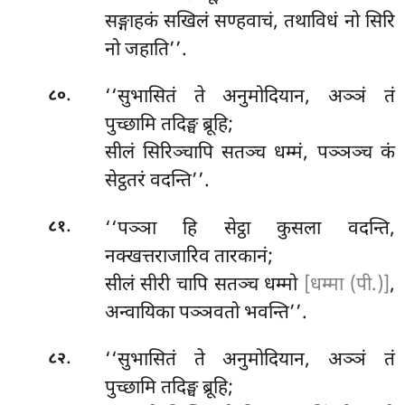
सङ्गाहकं सखिलं सण्हवाचं, तथाविधं नो सिरि
नो जहाति’’.
.
‘‘सुभासितं ते अनुमोदियान, अञ्ञं तं
८०
पुच्छामि तदिङ्घ ब्रूहि;
सीलं सिरिञ्चापि सतञ्च धम्मं, पञ्ञञ्च कं
सेट्ठतरं वदन्ति’’.
.
‘‘पञ्ञा हि सेट्ठा कुसला वदन्ति,
८१
नक्खत्तराजारिव तारकानं;
सीलं सीरी चापि सतञ्च धम्मो
[धम्मा (पी.)]
,
अन्वायिका पञ्ञवतो भवन्ति’’.
.
‘‘सुभासितं ते अनुमोदियान, अञ्ञं तं
८२
पुच्छामि तदिङ्घ ब्रूहि;