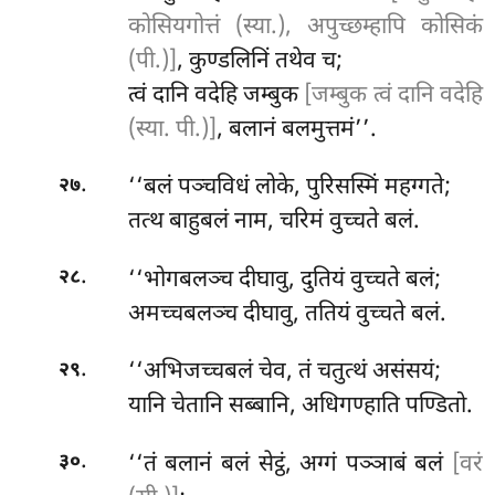
कोसियगोत्तं (स्या.), अपुच्छम्हापि कोसिकं
(पी.)]
, कुण्डलिनिं तथेव च;
त्वं दानि वदेहि जम्बुक
[जम्बुक त्वं दानि वदेहि
(स्या. पी.)]
, बलानं बलमुत्तमं’’.
.
‘‘बलं पञ्चविधं लोके, पुरिसस्मिं महग्गते;
२७
तत्थ बाहुबलं नाम, चरिमं वुच्चते बलं.
.
‘‘भोगबलञ्च दीघावु, दुतियं वुच्चते बलं;
२८
अमच्चबलञ्च
दीघावु, ततियं वुच्चते बलं.
.
‘‘अभिजच्चबलं चेव, तं चतुत्थं असंसयं;
२९
यानि चेतानि सब्बानि, अधिगण्हाति पण्डितो.
.
‘‘तं बलानं बलं सेट्ठं, अग्गं पञ्ञाबं बलं
[वरं
३०