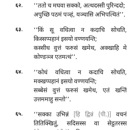
.
‘‘ततो च मघवा सक्को, अत्थदस्सी पुरिन्ददो;
६२
अपुच्छि पठमं पञ्हं, यञ्चासि अभिपत्थितं’’.
.
‘‘किं सू वधित्वा न कदाचि सोचति,
६३
किस्सप्पहानं इसयो वण्णयन्ति;
कस्सीध
वुत्तं फरुसं खमेथ, अक्खाहि मे
कोण्डञ्ञ एतमत्थं’’.
.
‘‘कोधं वधित्वा न कदाचि सोचति,
६४
मक्खप्पहानं इसयो वण्णयन्ति;
सब्बेसं वुत्तं फरुसं खमेथ, एतं खन्तिं
उत्तममाहु सन्तो’’.
.
‘‘सक्का उभिन्नं
[हि द्विन्नं (पी.)]
वचनं
६५
तितिक्खितुं, सदिसस्स वा सेट्ठतरस्स