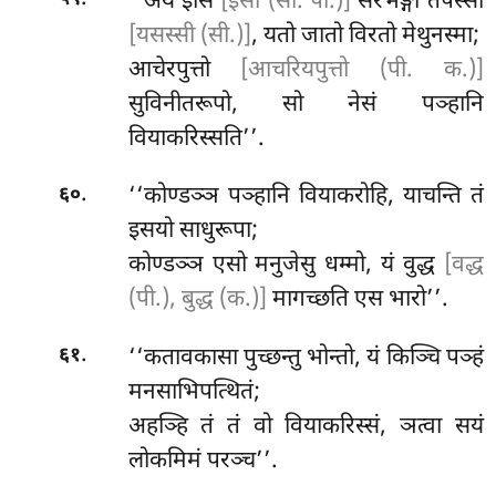
‘‘अयं
इसि
[इसी (सी. पी.)]
सरभङ्गो तपस्सी
[यसस्सी (सी.)]
, यतो जातो विरतो मेथुनस्मा;
आचेरपुत्तो
[आचरियपुत्तो (पी. क.)]
सुविनीतरूपो, सो नेसं पञ्हानि
वियाकरिस्सति’’.
.
‘‘कोण्डञ्ञ पञ्हानि वियाकरोहि, याचन्ति तं
६०
इसयो साधुरूपा;
कोण्डञ्ञ एसो मनुजेसु धम्मो, यं वुद्ध
[वद्ध
(पी.), बुद्ध (क.)]
मागच्छति एस भारो’’.
.
‘‘कतावकासा
पुच्छन्तु भोन्तो, यं किञ्चि पञ्हं
६१
मनसाभिपत्थितं;
अहञ्हि तं तं वो वियाकरिस्सं, ञत्वा सयं
लोकमिमं परञ्च’’.