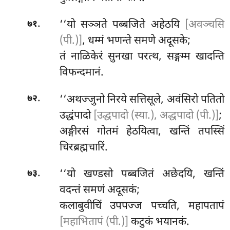
.
‘‘यो सञ्ञते पब्बजिते अहेठयि
[अवञ्चसि
७१
(पी.)]
, धम्मं भणन्ते समणे अदूसके;
तं नाळिकेरं सुनखा परत्थ, सङ्गम्म खादन्ति
विफन्दमानं.
.
‘‘अथज्जुनो
निरये सत्तिसूले, अवंसिरो पतितो
७२
उद्धंपादो
[उद्धपादो (स्या.), अद्धपादो (पी.)]
;
अङ्गीरसं गोतमं हेठयित्वा, खन्तिं तपस्सिं
चिरब्रह्मचारिं.
.
‘‘यो
खण्डसो पब्बजितं अछेदयि, खन्तिं
७३
वदन्तं समणं अदूसकं;
कलाबुवीचिं उपपज्ज पच्चति, महापतापं
[महाभितापं (पी.)]
कटुकं भयानकं.