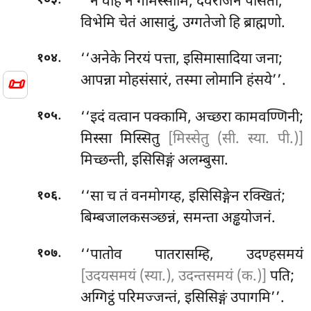
.
‘‘न वाहं न गमिस्सामि, देवराजेन पेसिता;
१०३
विभेमि चेतं आसादुं, उग्गतेजो हि ब्राह्मणो.
.
‘‘अनेके निरयं पत्ता, इसिमासादिया जना;
१०४
आपन्ना मोहसंसारं, तस्मा लोमानि हंसये’’.
📜
.
‘‘इदं वत्वान पक्कामि, अच्छरा कामवण्णिनी;
१०५
मिस्सा मिस्सितु
[मिस्सेतु (सी. स्या. पी.)]
मिच्छन्ती, इसिसिङ्गं अलम्बुसा.
.
‘‘सा च तं वनमोगय्ह, इसिसिङ्गेन रक्खितं;
१०६
बिम्बजालकसञ्छन्नं
, समन्ता अड्ढयोजनं.
.
‘‘पातोव पातरासम्हि, उदण्हसमयं
१०७
[उदयसमयं (स्या.), उदन्तसमयं (क.)]
पति;
अग्गिट्ठं परिमज्जन्तं, इसिसिङ्गं उपागमि’’.