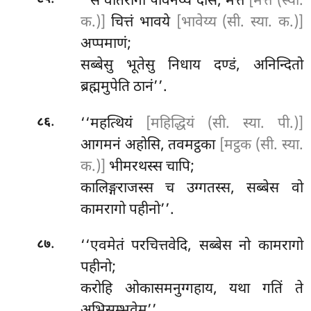
‘‘स वीतरागो पविनेय्य दोसं, मेत्तं
[मेत्त (स्या.
क.)]
चित्तं भावये
[भावेय्य (सी. स्या. क.)]
अप्पमाणं;
सब्बेसु भूतेसु निधाय दण्डं, अनिन्दितो
ब्रह्ममुपेति ठानं’’.
.
‘‘महत्थियं
[महिद्धियं (सी. स्या. पी.)]
८६
आगमनं अहोसि, तवमट्ठका
[मट्ठक (सी. स्या.
क.)]
भीमरथस्स चापि;
कालिङ्गराजस्स च उग्गतस्स, सब्बेस
वो
कामरागो पहीनो’’.
.
‘‘एवमेतं परचित्तवेदि, सब्बेस नो कामरागो
८७
पहीनो;
करोहि ओकासमनुग्गहाय, यथा गतिं ते