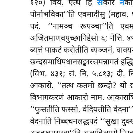
१२०) विय. एत्थ हि
स
कार
न
क
पोनोभविका’’ति एवमादीसु (महाव. १
पदं. ‘‘नामञ्च रूपञ्चा’’ति 
अजितमाणवपुच्छानिद्देसो ६; नेत्ति. ४५
ब्यत्तं पाकटं करोतीति ब्यञ्जनं, वाक्
छन्दसमाधिपधानसङ्खारसमन्नागतं इद्धि
(विभ. ४३१; सं. नि. ५.८१३; दी. 
आकारो. ‘‘तत्थ कतमो छन्दो? यो छन
विभागकरणं आकारो नाम. आकाराभिहित
‘‘फुसतीति फस्सो. वेदियतीति वेदना’’त
वेदनाति निब्बचनलद्धपदं ‘‘सुखा दु