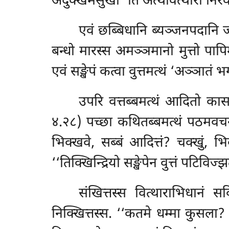
अदुक्खमसुखा’’ति अत्थवित्थारो निरवस
एवं
छब्बिधानि ब्यञ्जनपदानि ज
बन्धो मारस्स अमञ्ञमानो मुत्तो पाप
एवं सङ्खेपं कत्वा वुत्तमत्थं ‘अञ्ञात
उपरि
वत्तब्बमत्थं आदितो कास
४.२८) पच्छा कथितब्बमत्थं पठमवचन
भिक्खवे, सब्बं आदित्तं? चक्खुं, 
‘‘तिक्खिन्द्रियो सङ्खेपेन वुत्तं पटिवि
संखित्तस्स वित्थाराभिधानं 
निक्खित्तस्स. ‘‘कतमे धम्मा कुसला? य