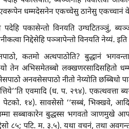
ा पदेहि पकासयति, ब्यञ्जनेहि विवरित्वा आकारे
ि? एवरूपेन धम्मदेसनेन एकच्चेसु ठानेसु एकच्चानं व
 पदेहि पकासेन्तो विनयति उग्घटितञ्ञुं, ब्यञ
ानीकत्वा निद्देसेहि पञ्ञापेन्तो विनयति नेय्यं. इत
पाठो, कतमो अत्थपाठोति? बुद्धानं भगवन्तान
 यो तेन अभिसमेतब्बो लक्खणरसादिसहितो धम्मो
सपाठो अनवसेसपाठो नीतो नेय्योति छब्बिधो पाठ
च खत्तिये’’ति एवमादि (ध. प. २९४). एकत्थवत्ता ब्
; पेटको. १४). सावसेसो ‘‘सब्बं, भिक्खवे, आदित
धम्मा सब्बाकारेन बुद्धस्स भगवतो ञाणमुखे आप
सो ८५; पटि. म. ३.५). यथा वचनं, तथा अवगन्तब्