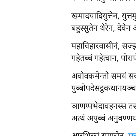
खमादयादियुत्तेन
, युत्त
बहुस्सुतेन थेरेन, देवे
महाविहारवासीनं
, सज्झ
गहेतब्बं गहेत्वान, पोरा
अवोक्कमेन्तो समयं स
पुब्बोपदेसट्ठकथानयञ्च
ञाणप्पभेदावहनस्स तस्
अत्थं अपुब्बं अनुवण्णयन