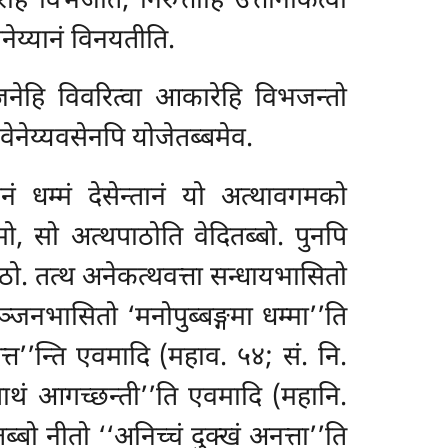
हि विभजति, निरुत्तीहि उत्तानीकत्वा
ेनेय्यानं विनयतीति.
्जनेहि विवरित्वा आकारेहि विभजन्तो
ि वेनेय्यवसेनपि योजेतब्बमेव.
ं धम्मं देसेन्तानं यो अत्थावगमको
, सो अत्थपाठोति वेदितब्बो. पुनपि
ो. तत्थ अनेकत्थवत्ता सन्धायभासितो
यञ्जनभासितो ‘मनोपुब्बङ्गमा धम्मा’’ति
्त’’न्ति एवमादि (महाव. ५४; सं. नि.
ाथं आगच्छन्ती’’ति एवमादि (महानि.
बो नीतो ‘‘अनिच्चं दुक्खं अनत्ता’’ति