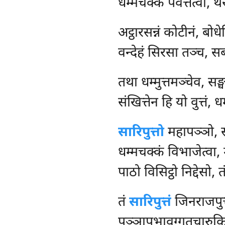
धम्मचक्कं पवत्तेत्वा, थ
अट्ठारसन्नं कोटीनं, बोध
वन्देहं सिरसा तञ्च, सब्
तथा
धम्मुत्तमञ्चेव, सङ्
संखित्तेन हि यो वुत्तं,
सारिपुत्तो
महापञ्ञो, स
धम्मचक्कं विभाजेत्वा, म
पाठो विसिट्ठो निद्देसो,
तं
सारिपुत्तं
जिनराजपुत्त
पञ्ञापभावुग्गतचारुकित्