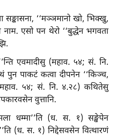
ा सङ्कासना, ‘‘मञ्ञमानो खो, भिक्खु,
ा नाम. एसो पन थेरो ‘‘बुद्धेन भगवता
झि.
’न्ति एवमादीसु (महाव. ५४; सं. नि.
 पुन पाकटं कत्वा दीपनेन ‘‘किञ्च,
 (महाव. ५४; सं. नि. ४.२८) कथितेसु
 उपकारवसेन वुत्तानि.
सला धम्मा’’ति (ध. स. १) सङ्खेपेन
’’ति (ध. स. १) निद्देसवसेन वित्थारणं