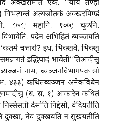
दं अक्खरमिति एके. ‘‘यायं तण्हा
विभत्यन्तं अत्थजोतकं अक्खरपिण्डं
नि. ८७८; महानि. १०७; चूळनि.
 पदं विभावेति. पदेन अभिहितं ब्यञ्जयति
. ‘‘कतमे चत्तारो? इध, भिक्खवे, भिक्खु
समन्नागतं इद्धिपादं भावेती’’तिआदीसु
ब्यञ्जनं नाम. ब्यञ्जनविभागपकासो
िभ. ४३३) कथितब्यञ्जनं अनेकविधेन
 एवमादीसु (ध. स. १) आकारेन कथितं
निस्सेसतो देसोति निद्देसो, वेदियतीति
ि दुक्खा, नेव दुक्खयति न सुखयतीति