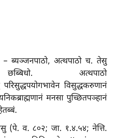
ाठो – ब्यञ्जनपाठो, अत्थपाठो च. तेसु
ेन
छब्बिधो. अत्थपाठो
परिसुद्धपयोगभावेन विसुद्धकरुणानं
निकब्राह्मणानं मनसा पुच्छितपञ्हानं
तब्बं.
ु (पे. व. ८०२; जा. १.४.५४; नेत्ति.