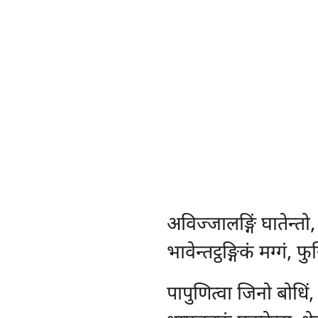
अविज्जालङ्गिं
घातेन्तो
भावेन्तट्ठङ्गिकं मग्गं, 
पापुणित्वा जिनो बोधिं