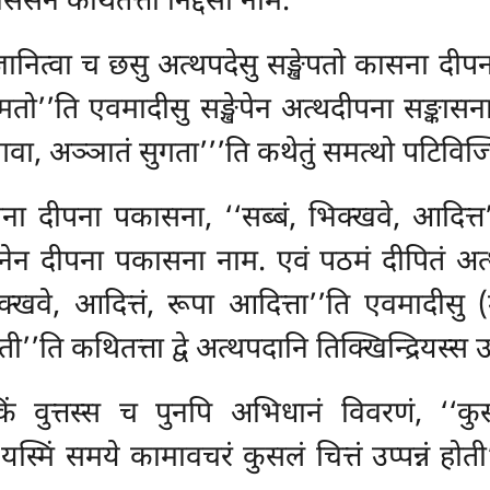
ेसेन कथितत्ता निद्देसो नाम.
ानित्वा च छसु अत्थपदेसु सङ्खेपतो कासना दीपन
िमतो’’ति एवमादीसु सङ्खेपेन अत्थदीपना सङ्कासन
ं भगवा, अञ्ञातं सुगता’’’ति कथेतुं समत्थो पटिविज्
ना दीपना पकासना, ‘‘सब्बं, भिक्खवे, आदित्त’
ेन दीपना पकासना नाम. एवं पठमं दीपितं अत्थं
भिक्खवे, आदित्तं, रूपा आदित्ता’’ति एवमादीसु
ज्झती’’ति कथितत्ता द्वे अत्थपदानि तिक्खिन्द्रियस्स
सकिं वुत्तस्स च पुनपि अभिधानं विवरणं, ‘‘कु
स्मिं समये कामावचरं कुसलं चित्तं उप्पन्नं होती