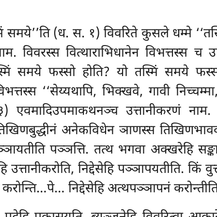
 समये’’ति (ध. स. १) विवरिते कुसले धम्मे ‘‘तस्
म. विवरस्स वित्थाराभिधानेन विभत्तस्स च 
्मिं समये फस्सो होति? यो तस्मिं समये फस्
्तस्स ‘‘सेय्यथापि, भिक्खवे, गावी निच्चम्मा,
.६३) एवमादिउपमाकथनञ्च उत्तानीकरणं नाम. धम्
खिणबुद्धीनं अनेकविधेन ञाणस्स तिखिणभावकरण
पञ्ञायतीति पञ्ञत्ति. तत्थ भगवा अक्खरेहि सङ्
त्तानीकरोति, निद्देसेहि पञ्ञापयतीति. किं वुत्तं
 करोन्ति…पे… निद्देसेहि अत्थपञ्ञापनं करोन्तीत