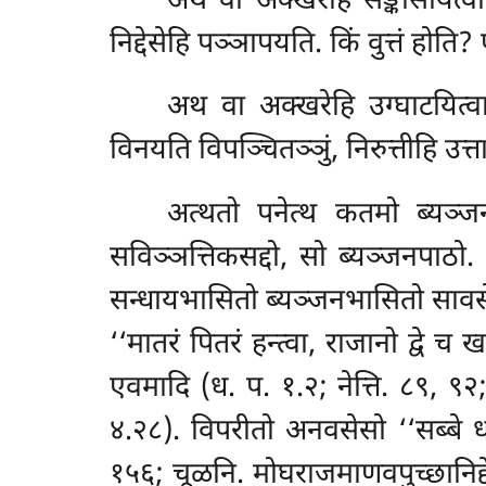
अथ
वा अक्खरेहि सङ्कासयित्व
निद्देसेहि पञ्ञापयति
. किं वुत्तं होत
अथ वा अक्खरेहि उग्घाटयित्वा
विनयति विपञ्चितञ्ञुं, निरुत्तीहि उत्त
अत्थतो पनेत्थ कतमो ब्यञ्जन
सविञ्ञत्तिकसद्दो, सो ब्यञ्जनपाठो
.
सन्धायभासितो ब्यञ्जनभासितो सावसे
‘‘मातरं पितरं हन्त्वा, राजानो द्वे 
एवमादि (ध. प. १.२; नेत्ति. ८९, ९२
४.२८). विपरीतो अनवसेसो ‘‘सब्बे 
१५६; चूळनि. मोघराजमाणवपुच्छानिद्दे