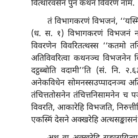
वित्थारवसेन पुन कथनं विवरणं नाम.
तं विभागकरणं विभजनं, ‘‘यस्मिं
(ध. स. १) विभागकरणं विभजनं ना
विवरणेन विवरितत्थस्स ‘‘कतमो तस
अतिविवरित्वा कथनञ्च विभजनेन विभत
दट्ठब्बोति वदामी’’ति (सं. नि. २
अनेकविधेन सोमनस्सउप्पादनञ्च अति
तंचित्ततोसनेन तंचित्तनिसामनेन च 
विवरति, आकारेहि विभजति, निरुत्तीहि उ
एकस्मिं देसने अक्खरेहि अत्थसङ्कासनं