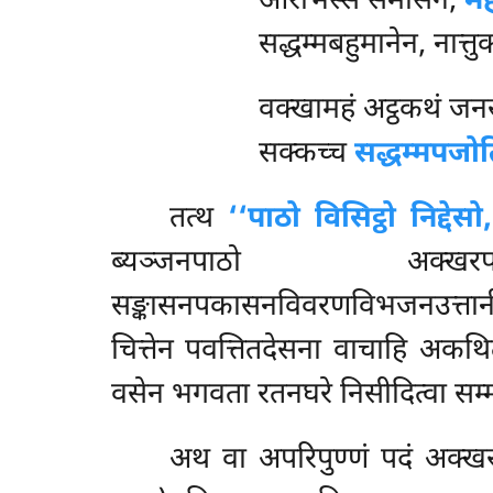
आरभिस्सं समासेन,
मह
सद्धम्मबहुमानेन, नात्त
वक्खामहं अट्ठकथं जनस्स
सक्कच्च
सद्धम्मपजो
तत्थ
‘‘पाठो विसिट्ठो निद्दे
ब्यञ्जनपाठो अक्खरपदब
सङ्कासनपकासनविवरणविभजनउत्तानीकर
चित्तेन पवत्तितदेसना वाचाहि अकथित
वसेन भगवता रतनघरे निसीदित्वा सम्
अथ
वा अपरिपुण्णं पदं अक्खर