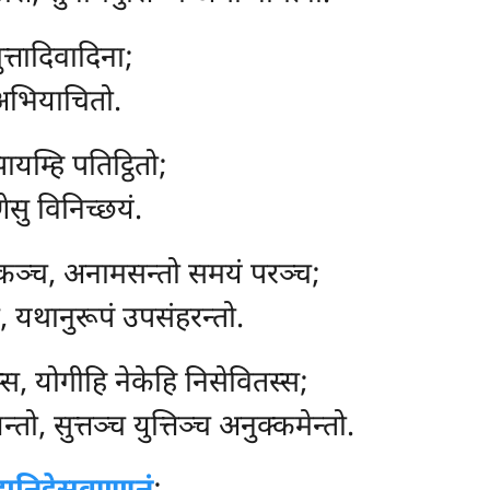
मुत्तादिवादिना;
न अभियाचितो.
ायम्हि पतिट्ठितो;
णेसु विनिच्छयं.
कञ्च, अनामसन्तो समयं परञ्च;
, यथानुरूपं उपसंहरन्तो.
स, योगीहि नेकेहि निसेवितस्स;
्तो, सुत्तञ्च युत्तिञ्च अनुक्कमेन्तो.