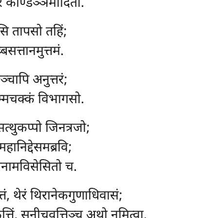
ेरं कोण्डञ्ञमादितो.
ेसि तापसो तहिं;
बसत्तानमुत्तमं.
घञ्चापि अनुत्तरं;
 धम्मचक्कं विभागसो.
त्थुकप्पो जिनत्रजो;
हानिद्देसमब्रवि;
 तंनामविसेसितो च.
ं, थेरं थिरानेकगुणाधिवासं;
तिं, सुनीचवुत्तिञ्च अथो नमित्वा.