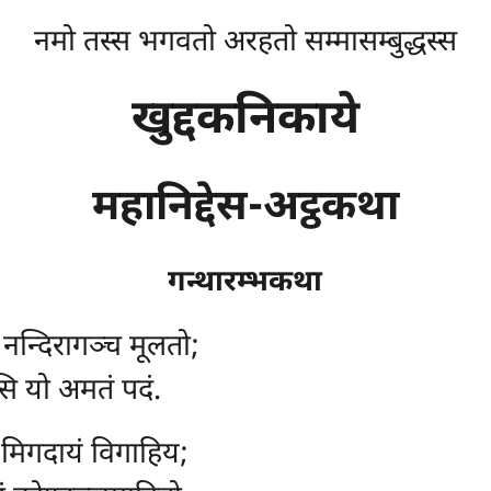
नमो तस्स भगवतो अरहतो सम्मासम्बुद्धस्स
खुद्दकनिकाये
महानिद्देस-अट्ठकथा
गन्थारम्भकथा
, नन्दिरागञ्च मूलतो;
फुसि यो अमतं पदं.
, मिगदायं विगाहिय;