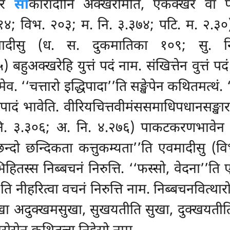
ार
सो
कारादीनि अक्खरमिति, एकक्खरं वा प
४; विभ. २०३; म. नि. ३.३७४; पटि. म. २.३०) 
एवमादीसु (ध. स. दुकमातिका १०९; सु. 
) बहुअक्खरेहि युत्तं पदं नाम. संखित्तेन वुत्तं
यमेव. ‘‘चत्तारो इद्धिपादा’’ति सङ्खेपेन कथितमत्थं
पादं भावेति. वीरियचित्तवीमंससमाधिपधानसङ्खार
नि. ३.३०६; अ. नि. ४.२७६) पाकटकरणभावेन 
्दो छन्दिकता कत्तुकम्यता’’ति एवमादीसु (व
स्स निब्बचनं निरुत्ति. ‘‘फस्सो, वेदना’’ति
ि नीहरित्वा वचनं निरुत्ति नाम. निब्बचनवित्थारो 
क्खा अदुक्खमसुखा, सुखयतीति सुखा, दुक्खयतीत