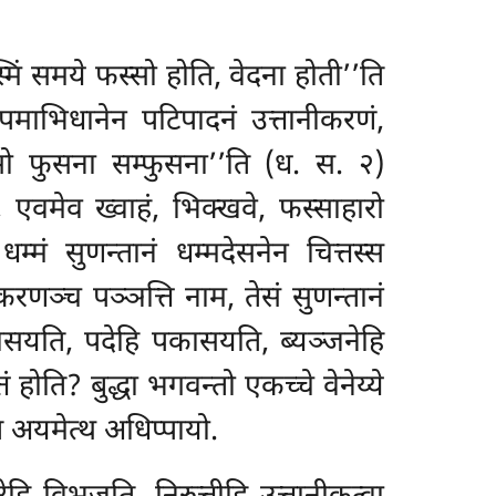
मिं समये फस्सो होति, वेदना होती’’ति
उपमाभिधानेन
पटिपादनं उत्तानीकरणं,
सो फुसना सम्फुसना’’ति (ध. स. २)
 एवमेव ख्वाहं, भिक्खवे, फस्साहारो
मं सुणन्तानं धम्मदेसनेन चित्तस्स
ञ्च पञ्ञत्ति नाम, तेसं सुणन्तानं
कासयति, पदेहि पकासयति, ब्यञ्जनेहि
 होति? बुद्धा भगवन्तो एकच्चे वेनेय्ये
ि अयमेत्थ अधिप्पायो.