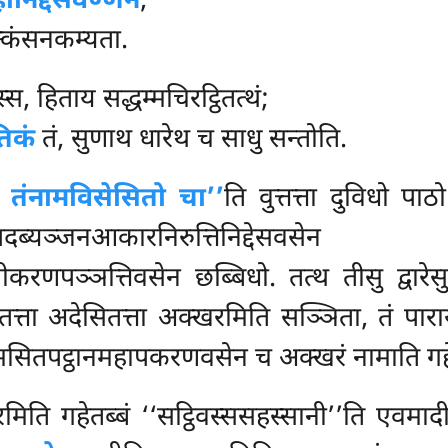
ानिद्देसवण्णनं
;
ुक्कंसनकम्यता.
, हिताय सद्धम्मचिरट्ठितत्थं;
तिकं
तं, सुणाथ धारेथ च साधु सन्तोति.
सो, तंनामविसेसितो चा’’
ति वुत्तत्ता दुविधो प
्यञ्जनआकारनिरुत्तिनिद्देसवस
णपञ्ञत्तिवसेन छब्बिधो. तत्थ तीसु द्वारेसु 
त्ता अदेसितत्ता अक्खरमिति सञ्ञिता, तं पाराय
मसितपट्ठानमहापकरणवसेन च अक्खरं नामाति गहे
मिति गहेतब्बं ‘‘सट्ठिवस्ससहस्सानी’’ति
एवमादीस