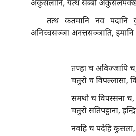
अकुसलानि, यत्थ सब्बो अकुसलपक्खो
तत्थ कतमानि नव पदानि क
अनिच्चसञ्ञा अनत्तसञ्ञाति, इमानि 
तण्हा
च अविज्जापि च,
चतुरो च विपल्लासा, 
समथो
च विपस्सना च,
चतुरो सतिपट्ठाना, इन्द
नवहि च पदेहि कुसला,