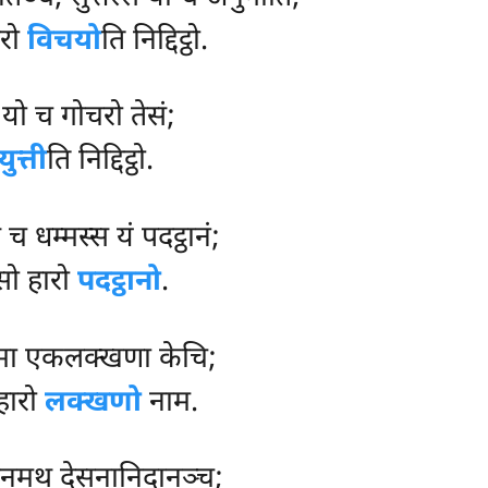
ारो
विचयो
ति निद्दिट्ठो.
ी यो च गोचरो तेसं;
युत्ती
ति निद्दिट्ठो.
 च धम्मस्स यं पदट्ठानं;
सो हारो
पदट्ठानो
.
 धम्मा एकलक्खणा केचि;
 हारो
लक्खणो
नाम.
ञ्जनमथ देसनानिदानञ्च;