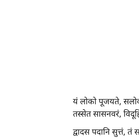
यं
लोको पूजयते, सलो
तस्सेत सासनवरं, विदूहि
द्वादस पदानि सुत्तं, तं