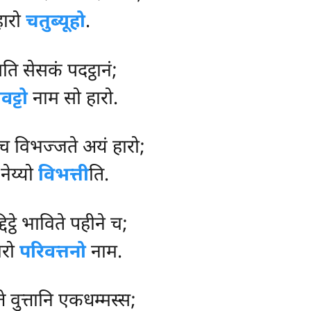
हारो
चतुब्यूहो
.
सति सेसकं पदट्ठानं;
ट्टो
नाम सो हारो.
ञ्च विभज्जते अयं हारो;
नेय्यो
विभत्ती
ति.
िट्ठे भाविते पहीने च;
ारो
परिवत्तनो
नाम.
्ते वुत्तानि एकधम्मस्स;