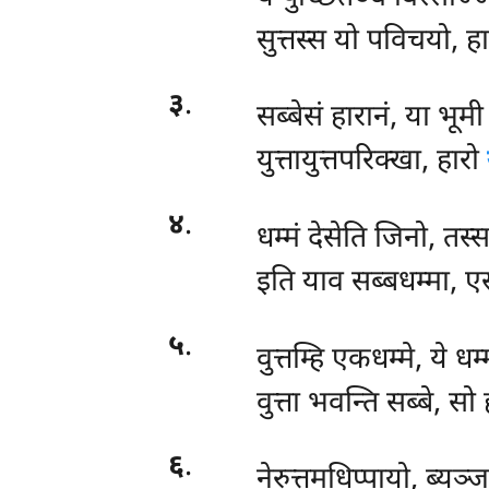
सुत्तस्स यो पविचयो, ह
३
.
सब्बेसं हारानं, या भूम
युत्तायुत्तपरिक्खा, हारो
४
.
धम्मं देसेति जिनो, तस्स
इति याव सब्बधम्मा, ए
५
.
वुत्तम्हि एकधम्मे, ये
वुत्ता भवन्ति सब्बे, सो
६
.
नेरुत्तमधिप्पायो, ब्य