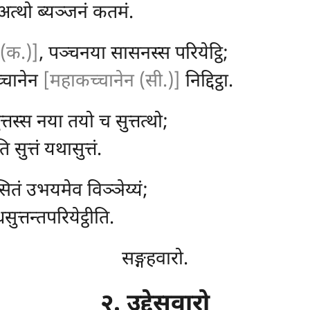
 अत्थो ब्यञ्जनं कतमं.
ी (क.)]
, पञ्चनया सासनस्स परियेट्ठि;
्चानेन
[महाकच्चानेन (सी.)]
निद्दिट्ठा.
्तस्स नया तयो च सुत्तत्थो;
 सुत्तं यथासुत्तं.
सितं उभयमेव विञ्ञेय्यं;
ुत्तन्तपरियेट्ठीति.
सङ्गहवारो.
२. उद्देसवारो