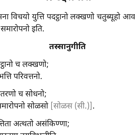
 विचयो युत्ति पदट्ठानो लक्खणो चतुब्यूहो आवट्ट
 समारोपनो इति.
तस्सानुगीति
दट्ठानो च लक्खणो;
भत्ति परिवत्तनो.
ओतरणो च सोधनो;
, समारोपनो सोळसो
[सोळस (सी.)]
.
तिता अत्थतो असंकिण्णा;