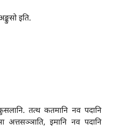
ङ्कुसो इति.
कुसलानि. तत्थ कतमानि नव पदानि
ा अत्तसञ्ञाति, इमानि नव पदानि