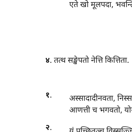
एते खो मूलपदा, भवन्त
४
. तत्थ सङ्खेपतो नेत्ति कित्तिता.
१
.
अस्सादादीनवता
, निस्
आणत्ती च भगवतो, यो
२
.
यं पुच्छितञ्च विस्सज्ज