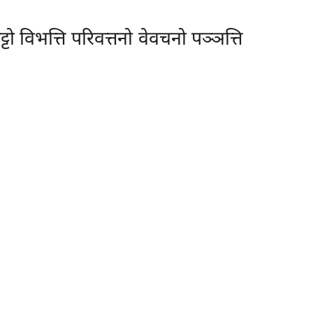
ो विभत्ति परिवत्तनो वेवचनो पञ्ञत्ति