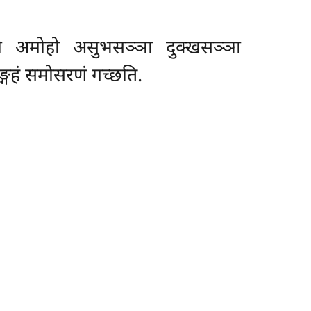
 अमोहो असुभसञ्ञा दुक्खसञ्ञा
्गहं समोसरणं गच्छति.