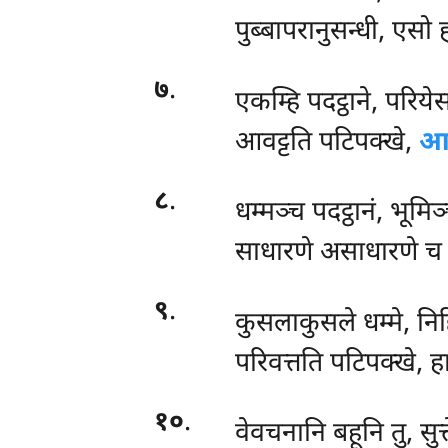
पुब्बापरानुसन्धी, एसो 
७
.
एकम्हि पदट्ठाने, परिये
आवट्टति पटिपक्खे,
आव
८
.
धम्मञ्च
पदट्ठानं, भूमि
साधारणे असाधारणे च 
९
.
कुसलाकुसले धम्मे, निद्द
परिवत्तति पटिपक्खे, ह
१०
.
वेवचनानि
बहूनि तु, सुत