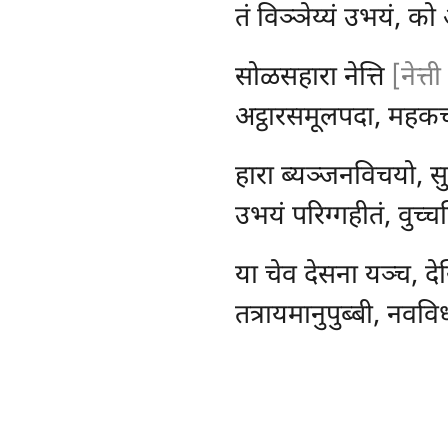
तं विञ्ञेय्यं उभयं, को
सोळसहारा नेत्ति
[नेत्त
अट्ठारसमूलपदा, महकच
हारा
ब्यञ्जनविचयो, सुत
उभयं परिग्गहीतं, वुच्चति
या चेव देसना यञ्च, दे
तत्रायमानुपुब्बी, नवविधस