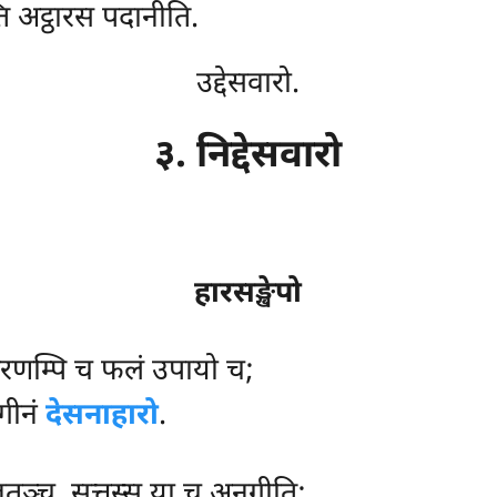
ि अट्ठारस पदानीति.
उद्देसवारो.
३. निद्देसवारो
हारसङ्खेपो
सरणम्पि च फलं उपायो च;
गीनं
देसनाहारो
.
ितञ्च, सुत्तस्स या च अनुगीति;