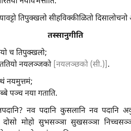
थारतया नयविभत्तीति.
यावट्टो तिपुक्खलो सीहविक्कीळितो दिसालोचनो अ
तस्सानुगीति
तियो च तिपुक्खलो;
, ततियो नयलञ्जको
[नयलञ्छको (सी.)]
.
्थं नयमुत्तमं;
ब्बे पञ्च नया गताति.
मूलपदानि? नव पदानि कुसलानि नव पदानि अ
 दोसो मोहो सुभसञ्ञा सुखसञ्ञा निच्चसञ्ञ