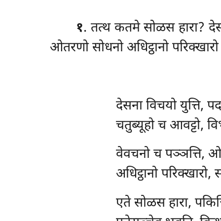
१
. तत्थ कतमे सोळस हारा? देसना
ओतरणो सोधनो अधिट्ठानो परिक्खारो
देसना
विचयो युत्ति, प
चतुब्यूहो च आवट्टो, वि
वेवचनो च पञ्ञत्ति, 
अधिट्ठानो परिक्खारो
एते सोळस हारा, पकित्