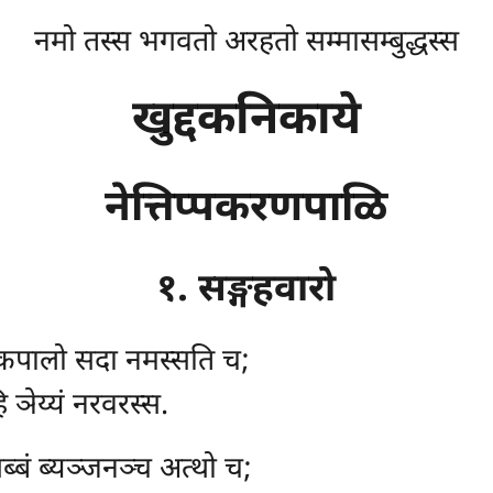
नमो तस्स भगवतो अरहतो सम्मासम्बुद्धस्स
खुद्दकनिकाये
नेत्तिप्पकरणपाळि
१. सङ्गहवारो
कपालो सदा नमस्सति च;
 ञेय्यं नरवरस्स.
 सब्बं ब्यञ्जनञ्च अत्थो च;