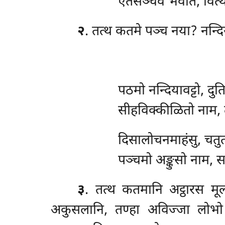
एतेसञ्चेव भवति, वित्
२
. तत्थ कतमे पञ्च नया? नन्दि
पठमो नन्दियावट्टो, दु
सीहविक्कीळितो नाम
दिसालोचनमाहंसु
, चतुत
पञ्चमो अङ्कुसो नाम, स
३
. तत्थ कतमानि अट्ठारस 
अकुसलानि, तण्हा अविज्जा लोभो