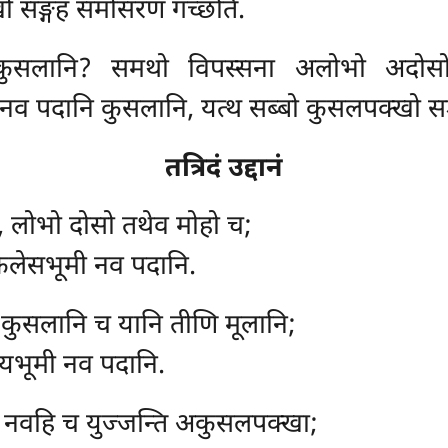
 सङ्गहं समोसरणं गच्छति.
ुसलानि? समथो विपस्सना अलोभो अदोसो
नव पदानि कुसलानि, यत्थ सब्बो कुसलपक्खो सङ
तत्रिदं उद्दानं
 लोभो दोसो तथेव मोहो च;
किलेसभूमी नव पदानि.
 कुसलानि च यानि तीणि मूलानि;
्रियभूमी नव पदानि.
 नवहि च युज्जन्ति अकुसलपक्खा;