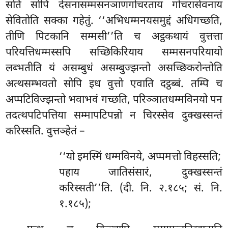
सति सोपि देसनासम्मसनञाणगोचरताय गोचरासेवनाय
सेवितोति सक्का गहेतुं. ‘‘अभिधम्मनयसमुद्दं अधिगच्छति,
तीणि पिटकानि सम्मसी’’ति च अट्ठकथायं वुत्तत्ता
परियत्तिधम्मस्सपि सच्छिकिरियाय सम्मसनपरियायो
लब्भतीति यं असम्बुधं असम्बुज्झन्तो असच्छिकरोन्तोति
अत्थसम्भवतो सोपि इध वुत्तो एवाति दट्ठब्बं. तम्पि
च
अप्पटिविज्झन्तो भवाभवं गच्छति, परिञ्ञातधम्मविनयो पन
तदत्थपटिपत्तिया सम्मापटिपन्नो न चिरस्सेव दुक्खस्सन्तं
करिस्सति. वुत्तञ्हेतं –
‘‘यो इमस्मिं धम्मविनये, अप्पमत्तो विहस्सति;
पहाय जातिसंसारं, दुक्खस्सन्तं
करिस्सती’’ति. (दी. नि. २.१८५; सं. नि.
१.१८५);