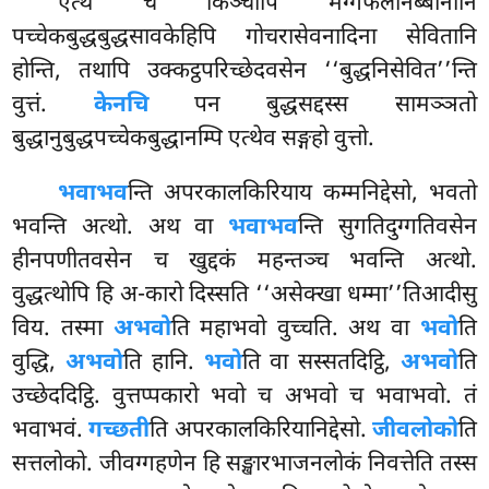
एत्थ च किञ्चापि मग्गफलनिब्बानानि
पच्चेकबुद्धबुद्धसावकेहिपि गोचरासेवनादिना सेवितानि
होन्ति, तथापि उक्कट्ठपरिच्छेदवसेन ‘‘बुद्धनिसेवित’’न्ति
वुत्तं.
केनचि
पन बुद्धसद्दस्स सामञ्ञतो
बुद्धानुबुद्धपच्चेकबुद्धानम्पि एत्थेव सङ्गहो वुत्तो.
भवाभव
न्ति अपरकालकिरियाय कम्मनिद्देसो, भवतो
भवन्ति अत्थो. अथ वा
भवाभव
न्ति सुगतिदुग्गतिवसेन
हीनपणीतवसेन च खुद्दकं महन्तञ्च भवन्ति अत्थो.
वुद्धत्थोपि हि अ-कारो दिस्सति ‘‘असेक्खा धम्मा’’तिआदीसु
विय. तस्मा
अभवो
ति महाभवो वुच्चति. अथ वा
भवो
ति
वुद्धि,
अभवो
ति हानि.
भवो
ति वा सस्सतदिट्ठि,
अभवो
ति
उच्छेददिट्ठि. वुत्तप्पकारो भवो च अभवो च भवाभवो. तं
भवाभवं.
गच्छती
ति अपरकालकिरियानिद्देसो.
जीवलोको
ति
सत्तलोको. जीवग्गहणेन हि सङ्खारभाजनलोकं निवत्तेति तस्स