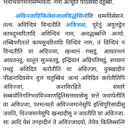
भवाभवगमनासम्भवतो. नमो अत्थूति पाठसेसो दट्ठब्बो.
अविज्जादिकिलेसजालविद्धंसिनो
ति धम्मविसेसनं.
तत्थ अविन्दियं विन्दतीति
अविज्जा
. पूरेतुं अयुत्तट्ठेन
कायदुच्चरितादि अविन्दियं नाम, अलद्धब्बन्ति अत्थो.
तब्बिपरीततो कायसुचरितादि विन्दियं नाम, तं विन्दियं न
विन्दतीति वा अविज्जा, खन्धानं रासट्ठं, आयतनानं
आयतनट्ठं, धातूनं सुञ्ञतट्ठं, इन्द्रियानं अधिपतियट्ठं, सच्चानं
तथट्ठं अविदितं करोतीति वा अविज्जा, दुक्खादीनं
पीळनादिवसेन वुत्तं चतुब्बिधं अत्थं अविदितं करोतीतिपि
अविज्जा, अन्तविरहिते संसारे
सब्बयोनिगतिभवविञ्ञाणट्ठितिसत्तावासेसु सत्ते जवापेतीति
वा अविज्जा, परमत्थतो अविज्जमानेसुपि इत्थिपुरिसादीसु
जवति, विज्जमानेसुपि खन्धादीसु न जवतीति वा अविज्जा.
सा आदि येसं तण्हादीनं ते अविज्जादयो, तेयेव
किलिस्सन्ति