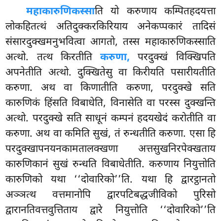
महाकारुणिकस्सा
ति यो करुणाय कम्पितहदयत्ता
लोकहितत्थं अतिदुक्करकिरियाय अनेकप्पकारं तादिसं
संसारदुक्खमनुभवित्वा आगतो, तस्स महाकारुणिकस्साति
अत्थो. तत्थ किरतीति
करुणा,
परदुक्खं विक्खिपति
अपनेतीति अत्थो. दुक्खितेसु वा किरीयति पसारीयतीति
करुणा. अथ वा किणातीति करुणा, परदुक्खे सति
कारुणिकं हिंसति विबाधेति, विनासेति वा परस्स दुक्खन्ति
अत्थो. परदुक्खे सति साधूनं कम्पनं हदयखेदं करोतीति वा
करुणा. अथ वा कमिति सुखं, तं रुन्धतीति करुणा. एसा हि
परदुक्खापनयनकामतालक्खणा अत्तसुखनिरपेक्खताय
कारुणिकानं सुखं रुन्धति विबाधेतीति. करुणाय नियुत्तोति
कारुणिको यथा ‘‘दोवारिको’’ति. यथा हि द्वारट्ठानतो
अञ्ञत्थ वत्तमानोपि द्वारपटिबद्धजीविको पुरिसो
द्वारानतिवत्तवुत्तिताय द्वारे नियुत्तोति ‘‘दोवारिको’’ति