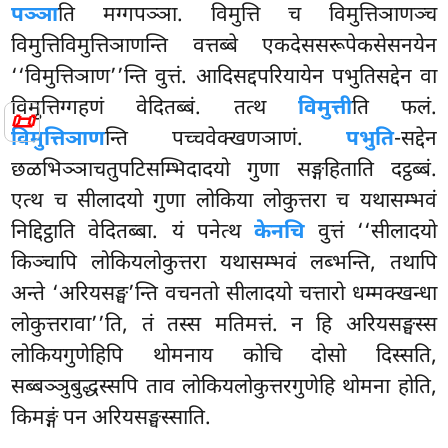
पञ्ञा
ति मग्गपञ्ञा. विमुत्ति च विमुत्तिञाणञ्च
विमुत्तिविमुत्तिञाणन्ति वत्तब्बे एकदेससरूपेकसेसनयेन
‘‘विमुत्तिञाण’’न्ति वुत्तं. आदिसद्दपरियायेन पभुतिसद्देन वा
विमुत्तिग्गहणं वेदितब्बं. तत्थ
विमुत्ती
ति फलं.
📜
विमुत्तिञाण
न्ति पच्चवेक्खणञाणं.
पभुति
-सद्देन
छळभिञ्ञाचतुपटिसम्भिदादयो गुणा सङ्गहिताति दट्ठब्बं.
एत्थ च सीलादयो गुणा लोकिया लोकुत्तरा च यथासम्भवं
निद्दिट्ठाति वेदितब्बा. यं पनेत्थ
केनचि
वुत्तं ‘‘सीलादयो
किञ्चापि लोकियलोकुत्तरा यथासम्भवं लब्भन्ति, तथापि
अन्ते ‘अरियसङ्घ’न्ति वचनतो सीलादयो चत्तारो धम्मक्खन्धा
लोकुत्तरावा’’ति, तं तस्स मतिमत्तं. न हि अरियसङ्घस्स
लोकियगुणेहिपि थोमनाय कोचि दोसो दिस्सति,
सब्बञ्ञुबुद्धस्सपि ताव लोकियलोकुत्तरगुणेहि थोमना होति,
किमङ्गं पन अरियसङ्घस्साति.