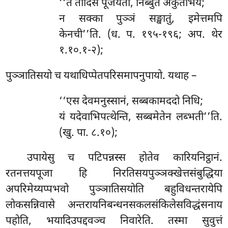
‘‘ते तादिसे पूजयतो, निब्बुते अकुतोभये;
न सक्का पुञ्ञं सङ्खातुं, इमेत्तमपि
केनची’’ति. (ध. प. १९५-१९६; अप. थेर
१.१०.१-२);
पुञ्ञातिसयो च यथाधिप्पेतपरिसमापनुपायो. यथाह –
‘‘एस देवमनुस्सानं, सब्बकामददो निधि;
यं यदेवाभिपत्थेन्ति, सब्बमेतेन लब्भती’’ति.
(खु. पा. ८.१०);
उपायेसु
च पटिपन्नस्स होतेव कारियनिट्ठानं.
रतनत्तयपूजा हि निरतिसयपुञ्ञक्खेत्तसंबुद्धिया
अपरिमेय्यप्पभवो पुञ्ञातिसयोति बहुविधन्तरायेपि
लोकसन्निवासे अन्तरायनिबन्धनसकलसंकिलेसविद्धंसनाय
पहोति, भयादिउपद्दवञ्च निवारेति. तस्मा सुवुत्तं