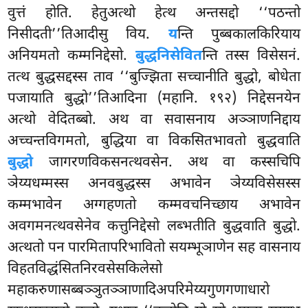
वुत्तं होति. हेतुअत्थो हेत्थ अन्तसद्दो ‘‘पठन्तो
निसीदती’’तिआदीसु विय.
य
न्ति पुब्बकालकिरियाय
अनियमतो कम्मनिद्देसो.
बुद्धनिसेवित
न्ति तस्स विसेसनं.
तत्थ बुद्धसद्दस्स ताव ‘‘बुज्झिता सच्चानीति बुद्धो, बोधेता
पजायाति बुद्धो’’तिआदिना (महानि. १९२) निद्देसनयेन
अत्थो वेदितब्बो. अथ वा सवासनाय अञ्ञाणनिद्दाय
अच्चन्तविगमतो, बुद्धिया वा विकसितभावतो बुद्धवाति
बुद्धो
जागरणविकसनत्थवसेन. अथ वा कस्सचिपि
ञेय्यधम्मस्स अनवबुद्धस्स अभावेन ञेय्यविसेसस्स
कम्मभावेन अग्गहणतो कम्मवचनिच्छाय अभावेन
अवगमनत्थवसेनेव कत्तुनिद्देसो लब्भतीति बुद्धवाति बुद्धो.
अत्थतो पन पारमितापरिभावितो सयम्भूञाणेन सह वासनाय
विहतविद्धंसितनिरवसेसकिलेसो
महाकरुणासब्बञ्ञुतञ्ञाणादिअपरिमेय्यगुणगणाधारो