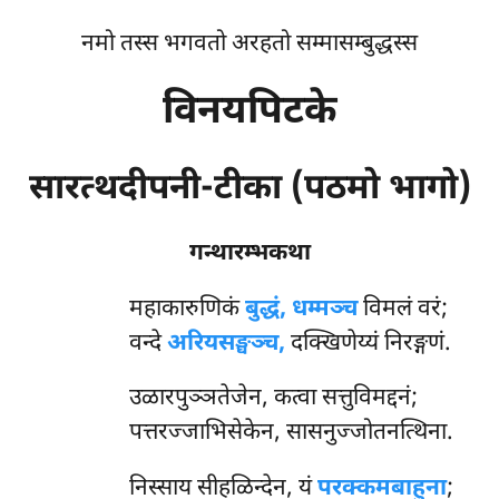
नमो तस्स भगवतो अरहतो सम्मासम्बुद्धस्स
विनयपिटके
सारत्थदीपनी-टीका (पठमो भागो)
गन्थारम्भकथा
महाकारुणिकं
बुद्धं, धम्मञ्च
विमलं वरं;
वन्दे
अरियसङ्घञ्च,
दक्खिणेय्यं निरङ्गणं.
उळारपुञ्ञतेजेन, कत्वा सत्तुविमद्दनं;
पत्तरज्जाभिसेकेन, सासनुज्जोतनत्थिना.
निस्साय
सीहळिन्देन, यं
परक्कमबाहुना
;