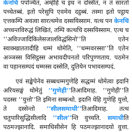
केनचि
पपञ्चितं, अम्हेहि च इध न दस्सितं, न तं सारतो
पच्चेतब्बं. इतो परेसुपि एवमेव दट्ठब्बं. तस्मा इतो पट्ठाय
एत्तकम्पि अवत्वा सारत्थमेव दस्सयिस्साम. यत्थ पन
केनचि
अच्चन्तविरुद्धं लिखितं, तम्पि कत्थचि दस्सयिस्साम. एत्थ च
‘‘अविज्जादिकिलेसजालविद्धंसिनो’’ति एतेन
स्वाक्खाततादीहि धम्मं थोमेति, ‘‘धम्मवरस्सा’’ति एतेन
अञ्ञस्स विसिट्ठस्स अभावदीपनतो परिपुण्णताय. पठमेन
वा पहानसम्पदं धम्मस्स दस्सेति, दुतियेन पभावसम्पदं.
एवं
सङ्खेपेनेव सब्बधम्मगुणेहि सद्धम्मं थोमेत्वा इदानि
अरियसङ्घं थोमेतुं
‘‘गुणेही’’
तिआदिमाह. ‘‘गुणेही’’ति
पदस्स ‘‘युत्तो’’ति इमिना सम्बन्धो. इदानि येहि गुणेहि युत्तो,
ते दस्सेन्तो
‘‘सीलसमाधी’’
तिआदिमाह. तत्थ
चतुपारिसुद्धिसीलादि
‘‘सील’’
न्ति वुच्चति.
समाधी
ति
पठमज्झानादि. समाधिसीसेन हि पठमज्झानादयो वुत्ता.