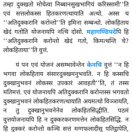
तम्हा दुक्खतो मोचेत्वा निब्बानसुखभागियं करिस्सामी’’ति
एवं सत्तलोकस्स हितकरणत्थायाति अत्थो. अस्स च
‘‘अतिदुक्करानि करोन्तो’’ति इमिना सम्बन्धो. लोकहिताय
खेदं गतोति योजनायपि नत्थि दोसो.
महागण्ठिपदे
पि हि
‘‘अतिदुक्करानि करोन्तो खेदं गतो, किमत्थन्ति चे?
लोकहिताया’’ति वुत्तं.
यं पन एवं योजनं असम्भावेन्तेन
केनचि
वुत्तं ‘‘न हि
भगवा लोकहिताय संसारदुक्खमनुभवति. न हि कस्सचि
दुक्खानुभवनं लोकस्स उपकारं आवहती’’ति, तं तस्स
मतिमत्तं. एवं योजनायपि अतिदुक्करानि करोन्तस्स भगवतो
दुक्खानुभवनं लोकहितकरणत्थायाति अयमत्थो विञ्ञायति,
न तु दुक्खानुभवनेनेव लोकहितसिद्धीति. पठमं
वुत्तयोजनायपि हि न दुक्करकरणमत्तेन लोकहितसिद्धि. न
हि दुक्करं करोन्तो कञ्चि सत्तं मग्गफलादीसु पतिट्ठापेति,