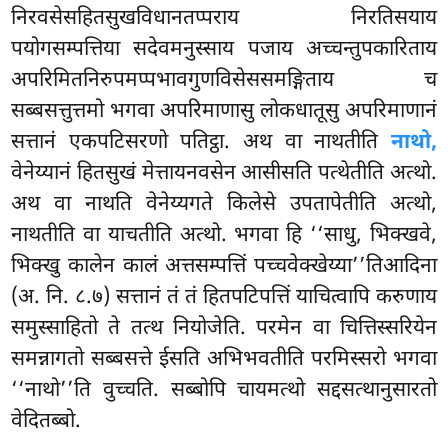
निरवसेसहितसुखविधानतप्पराय निरतिसयाय
पयोगसम्पत्तिया सदेवमनुस्साय पजाय अच्चन्तुपकारिताय
अपरिमितनिरुपमप्पभावगुणविसेससमङ्गिताय च
सब्बसत्तुत्तमो भगवा अपरिमाणासु लोकधातूसु अपरिमाणानं
सत्तानं एकपटिसरणो पतिट्ठा. अथ वा नाथतीति
नाथो,
वेनेय्यानं हितसुखं मेत्तायनवसेन आसीसति पत्थेतीति अत्थो.
अथ वा नाथति वेनेय्यगते किलेसे उपतापेतीति अत्थो,
नाथतीति वा याचतीति अत्थो. भगवा हि ‘‘साधु, भिक्खवे,
भिक्खु कालेन कालं अत्तसम्पत्तिं पच्चवेक्खेय्या’’तिआदिना
(अ. नि. ८.७) सत्तानं तं तं हितपटिपत्तिं याचित्वापि करुणाय
समुस्साहितो ते तत्थ नियोजेति. परमेन वा चित्तिस्सरियेन
समन्नागतो सब्बसत्ते ईसति अभिभवतीति परमिस्सरो भगवा
‘‘नाथो’’ति वुच्चति. सब्बोपि चायमत्थो सद्दसत्थानुसारतो
वेदितब्बो.