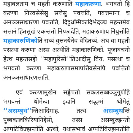
महाबलताय च महती करुणाति
महाकरुणा
. भगवतो हि
करुणा निरवसेसेसु सत्तेसु पवत्तति, पवत्तमाना च
अनञ्ञसाधारणा पवत्तति, दिट्ठधम्मिकादिभेदञ्च महन्तमेव
सत्तानं हितसुखं एकन्ततो निप्फादेति, महाकरुणाय नियुत्तोति
महाकारुणिको
ति सब्बं वुत्तनयेनेव वेदितब्बं. अथ वा महती
पसत्था करुणा अस्स अत्थीति महाकारुणिको. पूजावचनो
हेत्थ महन्तसद्दो ‘‘महापुरिसो’’तिआदीसु विय. पसत्था च
भगवतो करुणा महाकरुणासमापत्तिवसेनपि पवत्तितो
अनञ्ञसाधारणत्ताति.
एवं
करुणामुखेन सङ्खेपतो सकलसब्बञ्ञुगुणेहि
भगवन्तं थोमेत्वा इदानि सद्धम्मं थोमेतुं
‘‘असम्बुध’’
न्तिआदिमाह. तत्थ
असम्बुध
न्ति
पुब्बकालकिरियानिद्देसो, तस्स असम्बुज्झन्तो
अप्पटिविज्झन्तोति अत्थो, यथासभावं अप्पटिविज्झनतोति