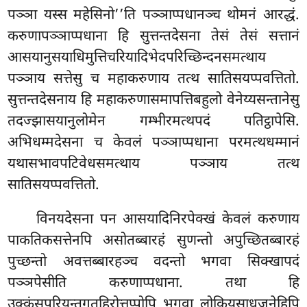
पञ्ञा यस्स महेसिनो’’ति पञ्ञाप्पधानञ्च थोमनं आरद्धं.
करुणापञ्ञाप्पधाना हि सुत्तन्तदेसना तेसं तेसं सत्तानं
आसयानुसयाधिमुत्तिचरियादिभेदपरिच्छिन्दनसमत्थाय
पञ्ञाय सत्तेसु च महाकरुणाय तत्थ सातिसयप्पवत्तितो.
सुत्तन्तदेसनाय हि महाकरुणासमापत्तिबहुलो वेनेय्यसन्तानेसु
तदज्झासयानुलोमेन गम्भीरमत्थपदं पतिट्ठापेसि.
अभिधम्मदेसना च केवलं पञ्ञाप्पधाना परमत्थधम्मानं
यथासभावपटिवेधसमत्थाय पञ्ञाय तत्थ
सातिसयप्पवत्तितो.
विनयदेसना पन आसयादिनिरपेक्खं केवलं करुणाय
पाकतिकसत्तेनपि असोतब्बारहं सुणन्तो अपुच्छितब्बारहं
पुच्छन्तो अवत्तब्बारहञ्च वदन्तो भगवा सिक्खापदं
पञ्ञपेसीति करुणाप्पधाना. तथा हि
उक्कंसपरियन्तगतहिरोत्तप्पोपि भगवा लोकियसाधुजनेहिपि