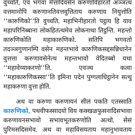
वुच्चति, एवं भगवा मेत्तादिवसेन करुणाविहारतो अञ्ञत्थ
वत्तमानोपि करुणानतिवत्तवुत्तिताय करुणाय नियुत्तोति
‘‘कारुणिको’’ति वुच्चति. महाभिनीहारतो पट्ठाय हि याव
महापरिनिब्बाना लोकहितत्थमेव लोकनाथा तिट्ठन्ति. महन्तो
कारुणिकोति महाकारुणिको. सतिपि भगवतो
तदञ्ञगुणानम्पि वसेन महन्तभावे कारुणिकसद्दसन्निधानेन
वुत्तत्ता करुणावसेनेत्थ महन्तभावो वेदितब्बो यथा
‘‘महावेय्याकरणो’’ति. एवञ्च कत्वा
‘‘महाकारुणिकस्सा’’ति इमिना पदेन पुग्गलाधिट्ठानेन सत्थु
महाकरुणा वुत्ता होति.
अथ
वा करुणा करुणायनं सीलं पकति एतस्साति
कारुणिको,
पथवीफस्सादयो विय कक्खळफुसनादिसभावा
करुणायनसभावो सभावभूतकरुणोति अत्थो. सेसं
पुरिमसदिसमेव. अथ वा महाविसयताय महानुभावताय