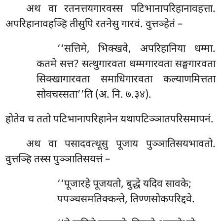
अथ वा रतनत्तयगारवस्स पटिभानापरिहानावहत्ता.
अपरिहानावहञ्हि तीसुपि रतनेसु गारवं. वुत्तञ्हेतं –
‘‘सत्तिमे, भिक्खवे, अपरिहानिया धम्मा.
कतमे सत्त? सत्थुगारवता धम्मगारवता सङ्घगारवता
सिक्खागारवता समाधिगारवता कल्याणमित्तता
सोवचस्सता’’ति (अ. नि. ७.३४).
होतेव च ततो पटिभानापरिहानेन यथापटिञ्ञातपरिसमापनं.
अथ वा पसादवत्थूसु पूजाय पुञ्ञातिसयभावतो.
वुत्तञ्हि तस्स पुञ्ञातिसयत्तं –
‘‘पूजारहे पूजयतो, बुद्धे यदिव सावके;
पपञ्चसमतिक्कन्ते, तिण्णसोकपरिद्दवे.