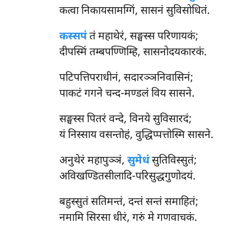
कत्वा निकायसामग्गिं, सासनं सुविसोधितं.
कस्सपं
तं महाथेरं, सङ्घस्स परिणायकं;
दीपस्मिं तम्बपण्णिम्हि, सासनोदयकारकं.
पटिपत्तिपराधीनं, सदारञ्ञनिवासिनं;
पाकटं गगने चन्द-मण्डलं विय सासने.
सङ्घस्स पितरं वन्दे, विनये सुविसारदं;
यं निस्साय वसन्तोहं, वुद्धिप्पत्तोस्मि सासने.
अनुथेरं महापुञ्ञं,
सुमेधं
सुतिविस्सुतं;
अविखण्डितसीलादि-परिसुद्धगुणोदयं.
बहुस्सुतं सतिमन्तं, दन्तं सन्तं समाहितं;
नमामि सिरसा धीरं, गरुं मे गणवाचकं.