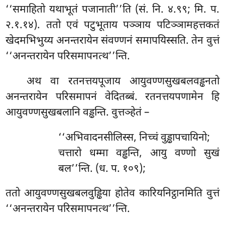
‘‘समाहितो यथाभूतं पजानाती’’ति (सं. नि. ४.९९; मि. प.
२.१.१४). ततो एवं पटुभूताय पञ्ञाय पटिञ्ञामहत्तकतं
खेदमभिभुय्य अनन्तरायेन संवण्णनं समापयिस्सति. तेन वुत्तं
‘‘अनन्तरायेन परिसमापनत्थ’’न्ति.
अथ वा रतनत्तयपूजाय आयुवण्णसुखबलवड्ढनतो
अनन्तरायेन परिसमापनं वेदितब्बं. रतनत्तयपणामेन हि
आयुवण्णसुखबलानि वड्ढन्ति. वुत्तञ्हेतं –
‘‘अभिवादनसीलिस्स
, निच्चं वुड्ढापचायिनो;
चत्तारो धम्मा वड्ढन्ति, आयु वण्णो सुखं
बल’’न्ति. (ध. प. १०९);
ततो आयुवण्णसुखबलवुड्ढिया होतेव कारियनिट्ठानमिति वुत्तं
‘‘अनन्तरायेन परिसमापनत्थ’’न्ति.