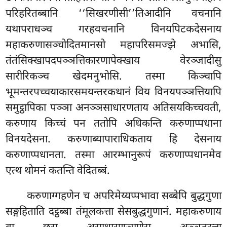
परिहरितब्बानि ‘‘सिखरणीसी’’तिआदीनि वचनानि
यथापराधञ्च गरहवचनानि विनयपिटकदेसनाय
महाकरुणासञ्चोदितमानसो महापरिसमज्झे अभासि,
तंतंसिक्खापदपञ्ञत्तिकारणापेक्खाय वेरञ्जादीसु
सारीरिकञ्च खेदमनुभोसि. तस्मा किञ्चापि
भूमन्तरपच्चयाकारसमयन्तरकथानं विय विनयपञ्ञत्तियापि
समुट्ठापिका पञ्ञा अनञ्ञसाधारणताय अतिसयकिच्चवती,
करुणाय किच्चं पन ततोपि अधिकन्ति
करुणाप्पधाना
विनयदेसना. करुणाब्यापाराधिकताय हि देसनाय
करुणाप्पधानता. तस्मा आरम्भानुरूपं करुणाप्पधानमेव
एत्थ थोमनं कतन्ति वेदितब्बं.
करुणाग्गहणेन
च अपरिमेय्यप्पभावा सब्बेपि बुद्धगुणा
सङ्गहिताति दट्ठब्बा तंमूलकत्ता सेसबुद्धगुणानं. महाकरुणाय