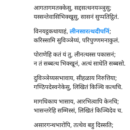
आगतागमतक्केसु
, सद्दसत्थनयञ्ञुसु;
यस्सन्तेवासिभिक्खूसु, सासनं सुप्पतिट्ठितं.
विनयट्ठकथायाहं,
लीनसारत्थदीपनिं
;
करिस्सामि सुविञ्ञेय्यं, परिपुण्णमनाकुलं.
पोराणेहि कतं यं तु, लीनत्थस्स पकासनं;
न तं सब्बत्थ भिक्खूनं, अत्थं साधेति सब्बसो.
दुविञ्ञेय्यसभावाय, सीहळाय निरुत्तिया;
गण्ठिपदेस्वनेकेसु, लिखितं किञ्चि कत्थचि.
मागधिकाय
भासाय, आरभित्वापि केनचि;
भासन्तरेहि सम्मिस्सं, लिखितं किञ्चिदेव च.
असारगन्थभारोपि, तत्थेव बहु दिस्सति;