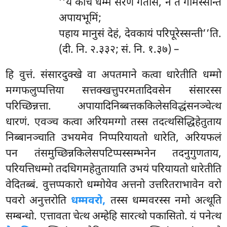
‘‘ये केचि धम्मं सरणं गतासे, न ते गमिस्सन्ति
अपायभूमिं;
पहाय मानुसं देहं, देवकायं परिपूरेस्सन्ती’’ति.
(दी. नि. २.३३२; सं. नि. १.३७) –
हि वुत्तं. संसारदुक्खे वा अपतमाने कत्वा धारेतीति धम्मो
मग्गफलुप्पत्तिया सत्तक्खत्तुपरमतादिवसेन संसारस्स
परिच्छिन्नत्ता. अपायादिनिब्बत्तककिलेसविद्धंसनञ्चेत्थ
धारणं. एवञ्च कत्वा अरियमग्गो तस्स तदत्थसिद्धिहेतुताय
निब्बानञ्चाति उभयमेव निप्परियायतो धारेति, अरियफलं
पन तंसमुच्छिन्नकिलेसपटिप्पस्सम्भनेन तदनुगुणताय,
परियत्तिधम्मो तदधिगमहेतुतायाति उभयं परियायतो धारेतीति
वेदितब्बं. वुत्तप्पकारो धम्मोयेव अत्तनो उत्तरितराभावेन वरो
पवरो अनुत्तरोति
धम्मवरो,
तस्स धम्मवरस्स नमो अत्थूति
सम्बन्धो. एत्तावता चेत्थ अम्हेहि सारत्थो पकासितो. यं पनेत्थ