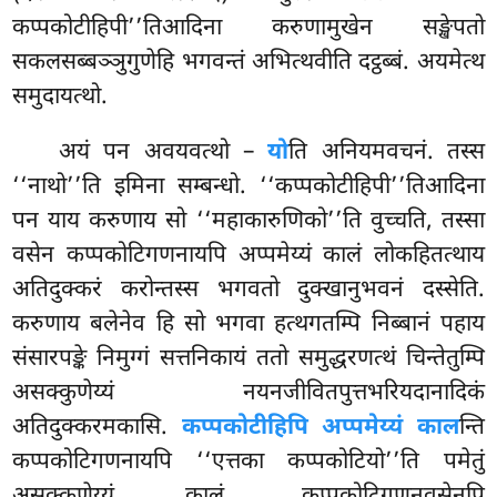
कप्पकोटीहिपी’’तिआदिना करुणामुखेन सङ्खेपतो
सकलसब्बञ्ञुगुणेहि भगवन्तं अभित्थवीति दट्ठब्बं. अयमेत्थ
समुदायत्थो.
अयं पन अवयवत्थो –
यो
ति अनियमवचनं. तस्स
‘‘नाथो’’ति इमिना सम्बन्धो. ‘‘कप्पकोटीहिपी’’तिआदिना
पन याय करुणाय सो ‘‘महाकारुणिको’’ति वुच्चति, तस्सा
वसेन कप्पकोटिगणनायपि अप्पमेय्यं कालं लोकहितत्थाय
अतिदुक्करं करोन्तस्स भगवतो दुक्खानुभवनं दस्सेति.
करुणाय बलेनेव हि सो भगवा हत्थगतम्पि निब्बानं पहाय
संसारपङ्के निमुग्गं सत्तनिकायं ततो समुद्धरणत्थं चिन्तेतुम्पि
असक्कुणेय्यं नयनजीवितपुत्तभरियदानादिकं
अतिदुक्करमकासि.
कप्पकोटीहिपि अप्पमेय्यं काल
न्ति
कप्पकोटिगणनायपि ‘‘एत्तका कप्पकोटियो’’ति पमेतुं
असक्कुणेय्यं कालं, कप्पकोटिगणनवसेनपि