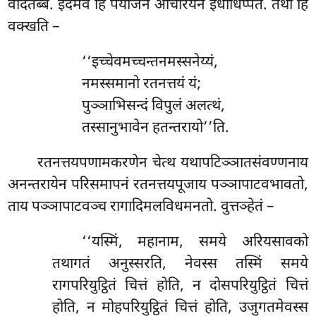
वेदितब्बं. इदमेव हि पयोजनं आचरियेन इधाधिप्पेतं. तथा हि
वक्खति –
‘‘इच्चेवमच्चन्तनमस्सनेय्यं
,
नमस्समानो रतनत्तयं यं;
पुञ्ञाभिसन्दं विपुलं अलत्थं,
तस्सानुभावेन हतन्तरायो’’ति.
रतनत्तयपणामकरणेन चेत्थ यथापटिञ्ञातसंवण्णनाय
अनन्तरायेन परिसमापनं रतनत्तयपूजाय पञ्ञापाटवभावतो,
ताय पञ्ञापाटवञ्च रागादिमलविधमनतो. वुत्तञ्हेतं –
‘‘यस्मिं, महानाम, समये अरियसावको
तथागतं अनुस्सरति, नेवस्स तस्मिं समये
रागपरियुट्ठितं चित्तं होति, न दोसपरियुट्ठितं चित्तं
होति, न मोहपरियुट्ठितं चित्तं होति, उजुगतमेवस्स