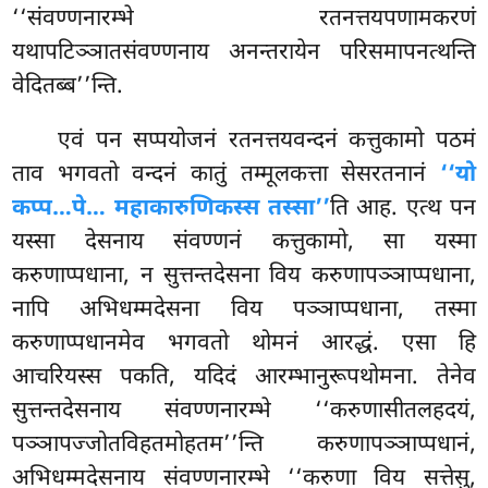
‘‘संवण्णनारम्भे रतनत्तयपणामकरणं
यथापटिञ्ञातसंवण्णनाय अनन्तरायेन परिसमापनत्थन्ति
वेदितब्ब’’न्ति.
एवं पन सप्पयोजनं रतनत्तयवन्दनं कत्तुकामो पठमं
ताव भगवतो वन्दनं कातुं तम्मूलकत्ता सेसरतनानं
‘‘यो
कप्प…पे… महाकारुणिकस्स तस्सा’’
ति आह. एत्थ पन
यस्सा देसनाय संवण्णनं कत्तुकामो, सा यस्मा
करुणाप्पधाना, न सुत्तन्तदेसना विय करुणापञ्ञाप्पधाना,
नापि अभिधम्मदेसना विय पञ्ञाप्पधाना, तस्मा
करुणाप्पधानमेव भगवतो थोमनं आरद्धं. एसा हि
आचरियस्स पकति, यदिदं आरम्भानुरूपथोमना. तेनेव
सुत्तन्तदेसनाय संवण्णनारम्भे ‘‘करुणासीतलहदयं,
पञ्ञापज्जोतविहतमोहतम’’न्ति करुणापञ्ञाप्पधानं,
अभिधम्मदेसनाय संवण्णनारम्भे ‘‘करुणा विय सत्तेसु,