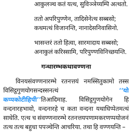
आकुलञ्च कतं यत्थ, सुविञ्ञेय्यम्पि अत्थतो.
ततो अपरिपुण्णेन, तादिसेनेत्थ सब्बसो;
कथमत्थं विजानन्ति, नानादेसनिवासिनो.
भासन्तरं ततो हित्वा, सारमादाय सब्बसो;
अनाकुलं करिस्सामि, परिपुण्णविनिच्छयन्ति.
गन्थारम्भकथावण्णना
विनयसंवण्णनारम्भे रतनत्तयं नमस्सितुकामो तस्स
विसिट्ठगुणयोगसन्दस्सनत्थं
‘‘यो
कप्पकोटीहिपी’’
तिआदिमाह. विसिट्ठगुणयोगेन हि
वन्दनारहभावो, वन्दनारहे च कता वन्दना यथाधिप्पेतमत्थं
साधेति. एत्थ च संवण्णनारम्भे रतनत्तयपणामकरणप्पयोजनं
तत्थ तत्थ बहुधा पपञ्चेन्ति आचरिया. तथा हि वण्णयन्ति –