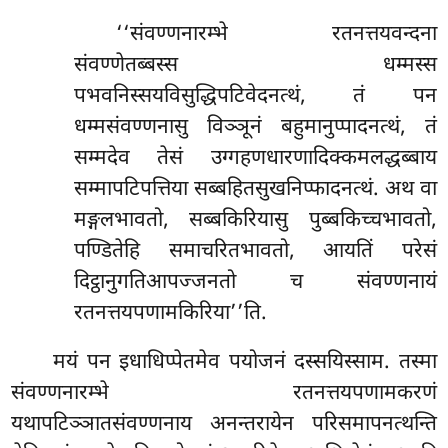
‘‘संवण्णनारम्भे रतनत्तयवन्दना
संवण्णेतब्बस्स धम्मस्स
पभवनिस्सयविसुद्धिपटिवेदनत्थं, तं पन
धम्मसंवण्णनासु विञ्ञूनं बहुमानुप्पादनत्थं, तं
सम्मदेव तेसं उग्गहणधारणादिक्कमलद्धब्बाय
सम्मापटिपत्तिया सब्बहितसुखनिप्फादनत्थं. अथ वा
मङ्गलभावतो
, सब्बकिरियासु पुब्बकिच्चभावतो,
पण्डितेहि समाचरितभावतो, आयतिं परेसं
दिट्ठानुगतिआपज्जनतो च संवण्णनायं
रतनत्तयपणामकिरिया’’ति.
मयं पन इधाधिप्पेतमेव पयोजनं दस्सयिस्साम. तस्मा
संवण्णनारम्भे रतनत्तयपणामकरणं
यथापटिञ्ञातसंवण्णनाय अनन्तरायेन परिसमापनत्थन्ति