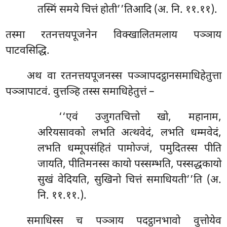
तस्मिं समये चित्तं होती’’तिआदि (अ. नि. ११.११).
तस्मा रतनत्तयपूजनेन विक्खालितमलाय पञ्ञाय
पाटवसिद्धि.
अथ वा रतनत्तयपूजनस्स पञ्ञापदट्ठानसमाधिहेतुत्ता
पञ्ञापाटवं. वुत्तञ्हि तस्स समाधिहेतुत्तं –
‘‘एवं उजुगतचित्तो खो, महानाम,
अरियसावको लभति अत्थवेदं, लभति धम्मवेदं,
लभति धम्मूपसंहितं पामोज्जं, पमुदितस्स पीति
जायति, पीतिमनस्स कायो पस्सम्भति, पस्सद्धकायो
सुखं वेदियति, सुखिनो चित्तं समाधियती’’ति (अ.
नि. ११.११.).
समाधिस्स च पञ्ञाय पदट्ठानभावो वुत्तोयेव