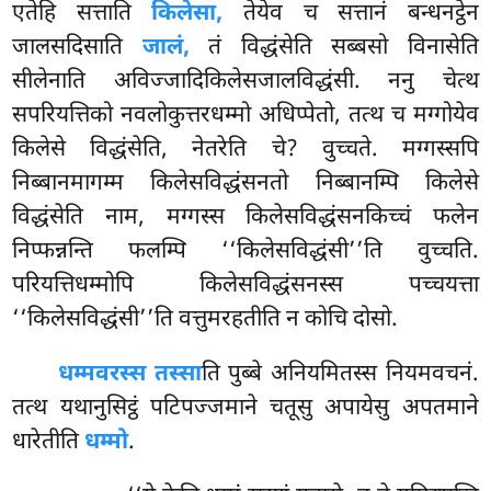
एतेहि सत्ताति
किलेसा,
तेयेव च सत्तानं बन्धनट्ठेन
जालसदिसाति
जालं,
तं विद्धंसेति सब्बसो विनासेति
सीलेनाति अविज्जादिकिलेसजालविद्धंसी. ननु चेत्थ
सपरियत्तिको नवलोकुत्तरधम्मो अधिप्पेतो, तत्थ च मग्गोयेव
किलेसे विद्धंसेति, नेतरेति चे? वुच्चते. मग्गस्सपि
निब्बानमागम्म किलेसविद्धंसनतो निब्बानम्पि किलेसे
विद्धंसेति नाम, मग्गस्स किलेसविद्धंसनकिच्चं फलेन
निप्फन्नन्ति फलम्पि ‘‘किलेसविद्धंसी’’ति वुच्चति.
परियत्तिधम्मोपि किलेसविद्धंसनस्स पच्चयत्ता
‘‘किलेसविद्धंसी’’ति वत्तुमरहतीति न कोचि दोसो.
धम्मवरस्स तस्सा
ति पुब्बे अनियमितस्स नियमवचनं.
तत्थ यथानुसिट्ठं पटिपज्जमाने चतूसु अपायेसु अपतमाने
धारेतीति
धम्मो
.