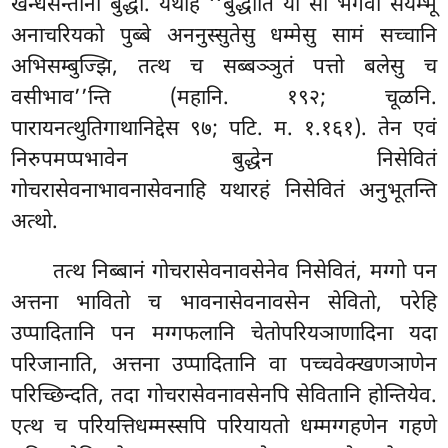
खन्धसन्तानो बुद्धो. यथाह ‘‘बुद्धोति यो सो भगवा सयम्भू
अनाचरियको पुब्बे अननुस्सुतेसु धम्मेसु सामं सच्चानि
अभिसम्बुज्झि, तत्थ च सब्बञ्ञुतं पत्तो बलेसु च
वसीभाव’’न्ति (महानि. १९२; चूळनि.
पारायनत्थुतिगाथानिद्देस ९७; पटि. म. १.१६१). तेन एवं
निरुपमप्पभावेन बुद्धेन निसेवितं
गोचरासेवनाभावनासेवनाहि यथारहं निसेवितं अनुभूतन्ति
अत्थो.
तत्थ निब्बानं गोचरासेवनावसेनेव निसेवितं, मग्गो पन
अत्तना भावितो च भावनासेवनावसेन सेवितो, परेहि
उप्पादितानि पन मग्गफलानि चेतोपरियञाणादिना यदा
परिजानाति, अत्तना उप्पादितानि वा पच्चवेक्खणञाणेन
परिच्छिन्दति, तदा गोचरासेवनावसेनपि
सेवितानि होन्तियेव.
एत्थ च परियत्तिधम्मस्सपि परियायतो धम्मग्गहणेन गहणे