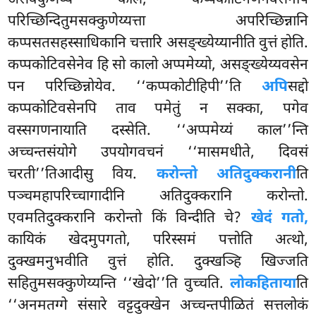
परिच्छिन्दितुमसक्कुणेय्यत्ता अपरिच्छिन्नानि
कप्पसतसहस्साधिकानि
चत्तारि असङ्ख्येय्यानीति वुत्तं होति.
कप्पकोटिवसेनेव हि सो कालो अप्पमेय्यो, असङ्ख्येय्यवसेन
पन परिच्छिन्नोयेव. ‘‘कप्पकोटीहिपी’’ति
अपि
सद्दो
कप्पकोटिवसेनपि ताव पमेतुं न सक्का, पगेव
वस्सगणनायाति दस्सेति. ‘‘अप्पमेय्यं काल’’न्ति
अच्चन्तसंयोगे उपयोगवचनं ‘‘मासमधीते, दिवसं
चरती’’तिआदीसु विय.
करोन्तो अतिदुक्करानी
ति
पञ्चमहापरिच्चागादीनि अतिदुक्करानि करोन्तो.
एवमतिदुक्करानि
करोन्तो किं विन्दीति चे?
खेदं गतो,
कायिकं खेदमुपगतो, परिस्समं पत्तोति अत्थो,
दुक्खमनुभवीति वुत्तं होति. दुक्खञ्हि खिज्जति
सहितुमसक्कुणेय्यन्ति ‘‘खेदो’’ति वुच्चति.
लोकहिताया
ति
‘‘अनमतग्गे संसारे वट्टदुक्खेन अच्चन्तपीळितं सत्तलोकं