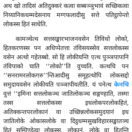
अथ खो तादिसं अतिदुक्करं कत्वा सब्बञ्ञुभावं सच्छिकत्वा
निय्यानिकधम्मदेसनाय मग्गफलादीसु सत्ते पतिट्ठापेन्तो
लोकस्स हितं साधेति.
कामञ्चेत्थ सत्तसङ्खारभाजनवसेन तिविधो लोको,
हितकरणस्स पन अधिप्पेतत्ता तंविसयस्सेव सत्तलोकस्स
वसेन अत्थो गहेतब्बो. सो हि लोकीयन्ति एत्थ पुञ्ञपापानि
तंविपाको चाति ‘‘लोको’’ति वुच्चति. कत्थचि पन
‘‘सनरामरलोकगरु’’न्तिआदीसु समूहत्थोपि लोकसद्दो
समुदायवसेन लोकीयति पञ्ञापीयतीति. यं
पनेत्थ
केनचि
वुत्तं ‘‘इमिना सत्तलोकञ्च जातिलोकञ्च सङ्गण्हाति, तस्मा
तस्स सत्तलोकस्स इधलोकपरलोकहितं,
अतिक्कन्तपरलोकानं वा उच्छिन्नलोकसमुदयानं इध
जातिलोके ओकासलोके वा दिट्ठधम्मसुखविहारसङ्खातञ्च
हितं सम्पिण्डेत्वा लोकस्स, लोकानं, लोके वा हितन्ति