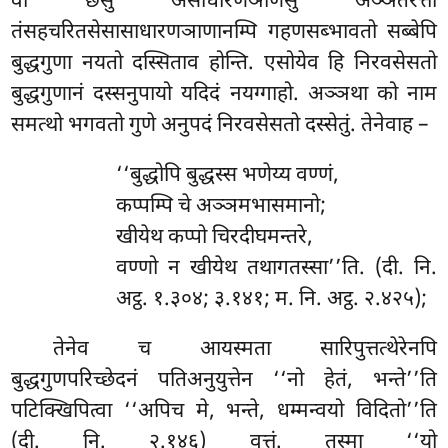
वा छसु असाधारणञाणेसु अञ्ञतरत्ता
तंसहचरितसेसासाधारणञाणानम्पि गहणसब्भावतो सब्बेपि
बुद्धगुणा नयतो दस्सिताव होन्ति. एसोयेव हि निरवसेसतो
बुद्धगुणानं दस्सनुपायो यदिदं नयग्गाहो. अञ्ञथा को नाम
समत्थो भगवतो गुणे अनुपदं निरवसेसतो दस्सेतुं. तेनेवाह –
‘‘बुद्धोपि बुद्धस्स भणेय्य वण्णं,
कप्पम्पि चे अञ्ञमभासमानो;
खीयेथ कप्पो चिरदीघमन्तरे,
वण्णो न खीयेथ तथागतस्सा’’ति. (दी. नि.
अट्ठ. १.३०४; ३.१४१; म. नि. अट्ठ. २.४२५);
तेनेव च आयस्मता सारिपुत्तत्थेरेनपि
बुद्धगुणपरिच्छेदनं पतिअनुयुत्तेन ‘‘नो हेतं, भन्ते’’ति
पटिक्खिपित्वा ‘‘अपिच मे, भन्ते, धम्मन्वयो विदितो’’ति
(दी. नि. २.१४६) वुत्तं. तस्मा ‘‘यो