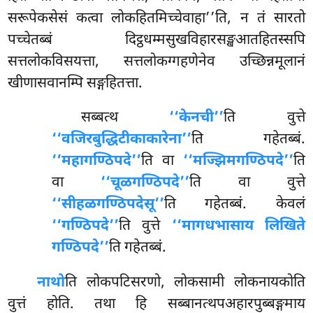
सरूपेकसेसं कत्वा लोकहितमिच्चेवाहा’’ति, न तं सारतो
पच्चेतब्बं दिट्ठधम्मसुखविहारसङ्खआतहितस्सपि
सत्तलोकविसयत्ता, सत्तलोकग्गहणेनेव उच्छिन्नमूलानं
खीणासवानम्पि सङ्गहितत्ता.
सब्बत्थ
‘‘केनची’’
ति वुत्ते
‘‘वजिरबुद्धिटीकाकारेना’’
ति गहेतब्बं.
‘‘महागण्ठिपदे’’
ति वा
‘‘मज्झिमगण्ठिपदे’’
ति
वा
‘‘चूळगण्ठिपदे’’
ति वा वुत्ते
‘‘सीहळगण्ठिपदेसू’’
ति
गहेतब्बं. केवलं
‘‘गण्ठिपदे’’
ति वुत्ते
‘‘मागधभासाय लिखिते
गण्ठिपदे’’
ति गहेतब्बं.
नाथो
ति लोकपटिसरणो, लोकसामी लोकनायकोति
वुत्तं होति. तथा हि सब्बानत्थपअहारपुब्बङ्गमाय