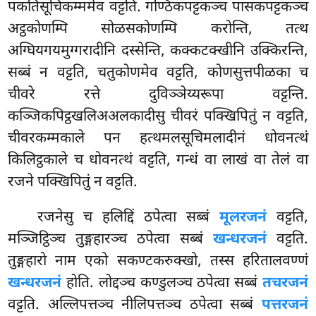
पकतिसूचिकम्ममेव वट्टति. गण्ठिकपट्टकञ्च पासकपट्टकञ्च
अट्ठकोणम्पि सोळसकोणम्पि करोन्ति, तत्थ
अग्घियगयमुग्गरादीनि दस्सेन्ति, कक्कटक्खीनि उक्किरन्ति,
सब्बं न वट्टति, चतुकोणमेव वट्टति, कोणसुत्तपीळका च
चीवरे रत्ते दुविञ्ञेय्यरूपा वट्टन्ति.
कञ्जिकपिट्ठखलिअअलकादीसु चीवरं पक्खिपितुं न वट्टति,
चीवरकम्मकाले पन हत्थमलसूचिमलादीनं धोवनत्थं
किलिट्ठकाले च धोवनत्थं वट्टति, गन्धं वा लाखं वा तेलं वा
रजने पक्खिपितुं न वट्टति.
रजनेसु च हलिद्दिं ठपेत्वा सब्बं
मूलरजनं
वट्टति,
मञ्जिट्ठिञ्च तुङ्गहारञ्च ठपेत्वा सब्बं
खन्धरजनं
वट्टति.
तुङ्गहारो नाम एको सकण्टकरुक्खो, तस्स हरितालवण्णं
खन्धरजनं
होति. लोद्दञ्च कण्डुलञ्च ठपेत्वा सब्बं
तचरजनं
वट्टति. अल्लिपत्तञ्च नीलिपत्तञ्च ठपेत्वा सब्बं
पत्तरजनं