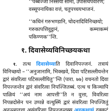
‘‘पब्बज्जा निस्सयो सीमा, उपोसथपवारणं;
वस्सूपनायिका वत्तं, चतुपच्चयभाजनं.
‘‘कथिनं गरुभण्डानि, चोदनादिविनिच्छयो;
गरुकापत्तिवुट्ठानं, कम्माकम्मं
पकिण्णक’’न्ति.
१. दिवासेय्यविनिच्छयकथा
. तत्थ
दिवासेय्या
ति दिवानिपज्जनं. तत्रायं
१
विनिच्छयो – ‘‘अनुजानामि, भिक्खवे, दिवा पटिसल्लीयन्तेन
द्वारं संवरित्वा पटिसल्लीयितु’’न्ति (पारा. ७७) वचनतो दिवा
निपज्जन्तेन द्वारं संवरित्वा निपज्जितब्बं. एत्थ च किञ्चापि
पाळियं ‘‘अयं नाम आपत्ती’’ति न वुत्ता, विवरित्वा
निपन्नदोसेन पन उप्पन्ने वत्थुस्मिं द्वारं संवरित्वा निपज्जितुं
अनुञ्ञातत्ता असंवरित्वा निपज्जन्तस्स
अट्ठकथायं
दुक्कटं