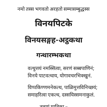
नमो तस्स भगवतो अरहतो सम्मासम्बुद्धस्स
विनयपिटके
विनयसङ्गह-अट्ठकथा
गन्थारम्भकथा
वत्थुत्तयं
नमस्सित्वा, सरणं सब्बपाणिनं;
विनये पाटवत्थाय, योगावचरभिक्खुनं.
विप्पकिण्णमनेकत्थ, पाळिमुत्तविनिच्छयं;
समाहरित्वा एकत्थ, दस्सयिस्समनाकुलं.