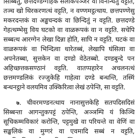
सिब्बितुं
, छत्तदण्डग्गाहकं सलाकपञ्जरं वा विनन्धितुं वट्टति,
तञ्च खो थिरकरणत्थं वट्टति, न वण्णमट्ठत्थाय. छत्तपण्णेसु
मकरदन्तकं वा अड्ढचन्दकं वा छिन्दितुं न वट्टति. छत्तदण्डे
गेहत्थम्भेसु विय घटको वा वाळरूपकं वा न वट्टति. सचेपि
सब्बत्थ आरग्गेन लेखा दिन्ना होति, सापि न वट्टति. घटकं वा
वाळरूपकं वा भिन्दित्वा धारेतब्बं, लेखापि घंसित्वा वा
अपनेतब्बा, सुत्तकेन वा दण्डो वेठेतब्बो. दण्डबुन्दे पन
अहिच्छत्तकसण्ठानं वट्टति. वातप्पहारेन अचलनत्थं
छत्तमण्डलिकं रज्जुकेहि गाहेत्वा दण्डे बन्धन्ति, तस्मिं
बन्धनट्ठाने वलयमिव उक्किरित्वा लेखं ठपेन्ति, सा वट्टति.
. चीवरमण्डनत्थाय नानासुत्तकेहि सतपदिसदिसं
७
सिब्बन्ता आगन्तुकपट्टं ठपेन्ति, अञ्ञम्पि यं किञ्चि
सूचिकम्मविकारं करोन्ति, पट्टमुखे वा परियन्ते वा वेणिं वा
सङ्खलिकं वा मुग्गरं वा एवमादि सब्बं न वट्टति,