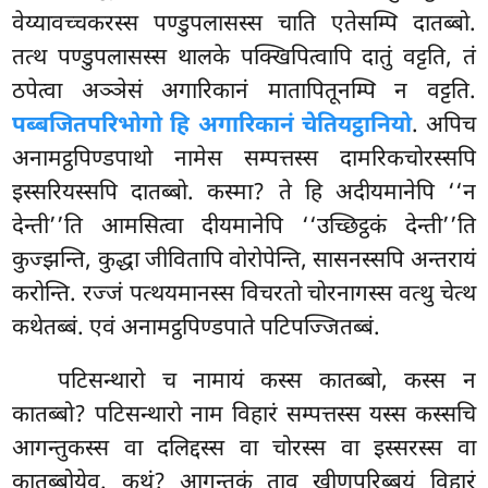
वेय्यावच्चकरस्स पण्डुपलासस्स चाति एतेसम्पि दातब्बो.
तत्थ पण्डुपलासस्स थालके पक्खिपित्वापि दातुं वट्टति, तं
ठपेत्वा अञ्ञेसं अगारिकानं मातापितूनम्पि न वट्टति.
पब्बजितपरिभोगो हि अगारिकानं चेतियट्ठानियो
. अपिच
अनामट्ठपिण्डपाथो नामेस सम्पत्तस्स दामरिकचोरस्सपि
इस्सरियस्सपि दातब्बो. कस्मा? ते हि अदीयमानेपि ‘‘न
देन्ती’’ति आमसित्वा दीयमानेपि ‘‘उच्छिट्ठकं देन्ती’’ति
कुज्झन्ति, कुद्धा जीवितापि वोरोपेन्ति, सासनस्सपि अन्तरायं
करोन्ति. रज्जं पत्थयमानस्स विचरतो चोरनागस्स वत्थु चेत्थ
कथेतब्बं. एवं अनामट्ठपिण्डपाते पटिपज्जितब्बं.
पटिसन्थारो
च नामायं कस्स कातब्बो, कस्स न
कातब्बो? पटिसन्थारो नाम विहारं सम्पत्तस्स यस्स कस्सचि
आगन्तुकस्स वा दलिद्दस्स वा चोरस्स वा इस्सरस्स वा
कातब्बोयेव. कथं? आगन्तुकं ताव खीणपरिब्बयं विहारं