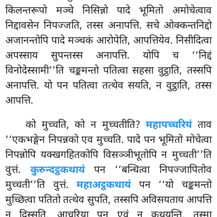
किलन्तरूपो मञ्चे निसिन्नो पादे भूमितो अमोचेत्वाव
निद्दावसेन निपज्जति, तस्स अनापत्ति. सचे ओक्कन्तनिद्दो
अजानन्तोपि पादे मञ्चकं आरोपेति, आपत्तियेव. निसीदित्वा
अपस्साय सुपन्तस्स अनापत्ति. योपि च ‘‘निद्दं
विनोदेस्सामी’’ति चङ्कमन्तो पतित्वा सहसा वुट्ठाति, तस्सपि
अनापत्ति. यो पन पतित्वा तत्थेव सयति, न वुट्ठाति, तस्स
आपत्ति.
को मुच्चति, को न मुच्चतीति?
महापच्चरियं
ताव
‘‘एकभङ्गेन निपन्नको एव मुच्चति. पादे पन भूमितो मोचेत्वा
निपन्नोपि यक्खगहितकोपि विसञ्ञीभूतोपि न मुच्चती’’ति
वुत्तं.
कुरुन्दट्ठकथायं
पन ‘‘बन्धित्वा निपज्जापितोव
मुच्चती’’ति वुत्तं.
महाअट्ठकथायं
पन ‘‘यो चङ्कमन्तो
मुच्छित्वा पतितो तत्थेव सुपति, तस्सपि अविसयताय आपत्ति
न दिस्सति. आचरिया पन एवं न कथयन्ति, तस्मा