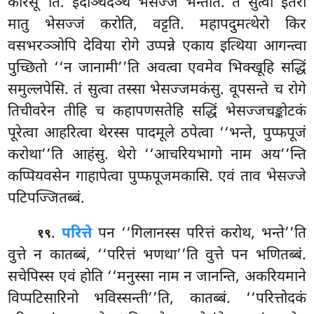
करिंसू’’ति. इदञ्चिदञ्च भेसज्जं भन्तेति. तं सुत्वा इतरो
मातु भेसज्जं करोति, वट्टति. महापदुमत्थेरो किर
वसभरञ्ञोपि देविया रोगे उप्पन्ने एकाय इत्थिया आगन्त्वा
पुच्छितो ‘‘न जानामी’’ति अवत्वा एवमेव भिक्खूहि सद्धिं
समुल्लपेसि. तं सुत्वा तस्सा भेसज्जमकंसु. वूपसन्ते च रोगे
तिचीवरेन तीहि च कहापणसतेहि सद्धिं भेसज्जचङ्कोटकं
पूरेत्वा आहरित्वा थेरस्स पादमूले ठपेत्वा ‘‘भन्ते, पुप्फपूजं
करोथा’’ति आहंसु. थेरो ‘‘आचरियभागो नाम अय’’न्ति
कप्पियवसेन गाहापेत्वा पुप्फपूजमकासि. एवं ताव भेसज्जे
पटिपज्जितब्बं.
.
परित्ते
पन ‘‘गिलानस्स परित्तं करोथ, भन्ते’’ति
१९
वुत्ते न कातब्बं, ‘‘परित्तं भणथा’’ति वुत्ते पन भणितब्बं.
सचेपिस्स एवं होति ‘‘मनुस्सा नाम न जानन्ति, अकरियमाने
विप्पटिसारिनो भविस्सन्ती’’ति, कातब्बं. ‘‘परित्तोदकं