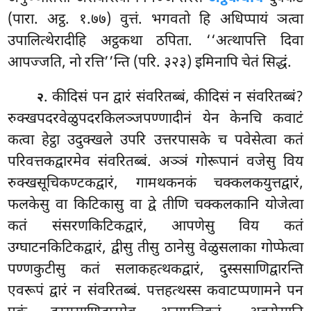
(पारा. अट्ठ. १.७७) वुत्तं. भगवतो हि अधिप्पायं ञत्वा
उपालित्थेरादीहि अट्ठकथा ठपिता. ‘‘अत्थापत्ति दिवा
आपज्जति, नो रत्ति’’न्ति (परि. ३२३) इमिनापि चेतं सिद्धं.
. कीदिसं पन द्वारं संवरितब्बं, कीदिसं न संवरितब्बं?
२
रुक्खपदरवेळुपदरकिलञ्जपण्णादीनं येन केनचि कवाटं
कत्वा हेट्ठा उदुक्खले उपरि उत्तरपासके च पवेसेत्वा कतं
परिवत्तकद्वारमेव संवरितब्बं. अञ्ञं गोरूपानं वजेसु विय
रुक्खसूचिकण्टकद्वारं, गामथकनकं चक्कलकयुत्तद्वारं,
फलकेसु वा किटिकासु वा द्वे तीणि चक्कलकानि योजेत्वा
कतं संसरणकिटिकद्वारं, आपणेसु विय कतं
उग्घाटनकिटिकद्वारं, द्वीसु तीसु ठानेसु वेळुसलाका गोप्फेत्वा
पण्णकुटीसु कतं सलाकहत्थकद्वारं, दुस्ससाणिद्वारन्ति
एवरूपं द्वारं न संवरितब्बं. पत्तहत्थस्स कवाटप्पणामने पन