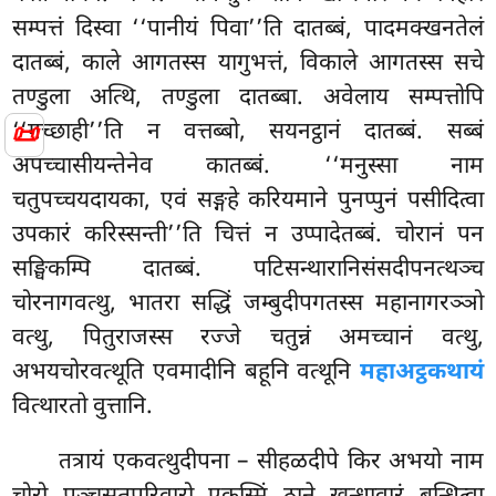
सम्पत्तं दिस्वा ‘‘पानीयं पिवा’’ति दातब्बं, पादमक्खनतेलं
दातब्बं, काले आगतस्स यागुभत्तं, विकाले आगतस्स सचे
तण्डुला अत्थि, तण्डुला दातब्बा. अवेलाय सम्पत्तोपि
📜
‘‘गच्छाही’’ति न वत्तब्बो, सयनट्ठानं दातब्बं. सब्बं
अपच्चासीयन्तेनेव कातब्बं. ‘‘मनुस्सा नाम
चतुपच्चयदायका, एवं सङ्गहे करियमाने पुनप्पुनं पसीदित्वा
उपकारं करिस्सन्ती’’ति चित्तं न उप्पादेतब्बं. चोरानं पन
सङ्घिकम्पि दातब्बं. पटिसन्थारानिसंसदीपनत्थञ्च
चोरनागवत्थु, भातरा सद्धिं जम्बुदीपगतस्स महानागरञ्ञो
वत्थु, पितुराजस्स रज्जे चतुन्नं अमच्चानं वत्थु,
अभयचोरवत्थूति एवमादीनि बहूनि वत्थूनि
महाअट्ठकथायं
वित्थारतो वुत्तानि.
तत्रायं एकवत्थुदीपना – सीहळदीपे किर अभयो नाम