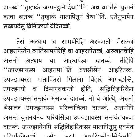
दातब्बं ‘‘तुम्हाकं जग्गनट्ठाने देथा’’ति. अथ वा तेसं पुत्तानं
कत्वा दातब्बं ‘‘तुम्हाकं मातापितूनं देथा’’ति. एतेनुपायेन
सब्बपदेसु विनिच्छयो वेदितब्बो.
तेसं अत्थाय च सामणेरेहि अरञ्ञतो भेसज्जं
आहरापेन्तेन ञातिसामणेरेहि वा आहरापेतब्बं, अञ्ञातकेहि
अत्तनो अत्थाय वा आहरापेत्वा दातब्बं. तेहिपि
‘‘उपज्झायस्स आहरामा’’ति वत्तसीसेन आहरितब्बं.
उपज्झायस्स मातापितरो गिलाना विहारं आगच्छन्ति,
उपज्झायो च दिसापक्कन्तो होति, सद्धिविहारिकेन
उपज्झायस्स सन्तकं भेसज्जं दातब्बं. नो चे अत्थि, अत्तनो
भेसज्जं उपज्झायस्स परिच्चजित्वा दातब्बं. अत्तनोपि
असन्ते वुत्तनयेनेव परियेसित्वा उपज्झायस्स सन्तकं कत्वा
दातब्बं. उपज्झायेनपि सद्धिविहारिकस्स मातापितूसु एवमेव
पटिपज्जितब्बं. एसेव नयो आचरियन्तेवासिकेसुपि.