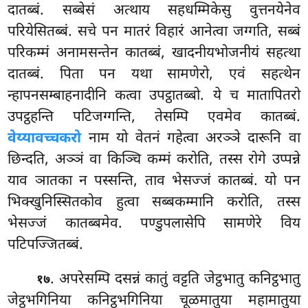
दातब्बं. सब्बेसं अत्थाय सहधम्मिकेसु वुत्तनयेनेव
परियेसितब्बं. सचे पन मातरं विहारं आनेत्वा जग्गति, सब्बं
परिकम्मं अनामसन्तेन कातब्बं, खादनीयभोजनीयं सहत्था
दातब्बं. पिता पन यथा सामणेरो, एवं सहत्थेन
न्हापनसम्बाहनादीनि कत्वा उपट्ठातब्बो. ये च मातापितरो
उपट्ठहन्ति पटिजग्गन्ति, तेसम्पि एवमेव कातब्बं.
वेय्यावच्चकरो
नाम यो वेतनं गहेत्वा अरञ्ञे दारूनि वा
छिन्दति, अञ्ञं वा किञ्चि कम्मं करोति, तस्स रोगे उप्पन्ने
याव ञातका न पस्सन्ति, ताव भेसज्जं कातब्बं. यो पन
भिक्खुनिस्सितकोव हुत्वा सब्बकम्मानि करोति, तस्स
भेसज्जं कातब्बमेव. पण्डुपलासेपि सामणेरे विय
पटिपज्जितब्बं.
. अपरेसम्पि दसन्नं कातुं वट्टति जेट्ठभातु कनिट्ठभातु
१७
जेट्ठभगिनिया कनिट्ठभगिनिया चूळमातुया महामातुया