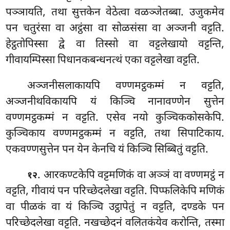
पञ्ञायति, तथा सुत्तकेन वेठेत्वा वळञ्जेतब्बा. उजुकमेव
पन चतुरंसा वा अट्ठंसा वा सोळसंसा वा अञ्जनी वट्टति.
हेट्ठतोपिस्सा द्वे वा तिस्सो वा वट्टलेखायो वट्टन्ति,
गीवायम्पिस्सा पिधानकबन्धनत्थं एका वट्टलेखा वट्टति.
अञ्जनीसलाकायपि वण्णमट्ठकम्मं न वट्टति,
अञ्जनीथविकायपि यं किञ्चि नानावण्णेन सुत्तेन
वण्णमट्ठकम्मं न वट्टति. एसेव नयो कुञ्चिककोसकेपि.
कुञ्चिकाय वण्णमट्ठकम्मं न वट्टति, तथा सिपाटिकाय.
एकवण्णसुत्तेन पन येन केनचि यं किञ्चि सिब्बितुं वट्टति.
. आरकण्टकेपि वट्टमणिकं वा अञ्ञं वा वण्णमट्ठं न
१२
वट्टति, गीवायं पन परिच्छेदलेखा वट्टति. पिप्फलिकेपि मणिकं
वा पीळकं वा यं किञ्चि उट्ठापेतुं न वट्टति, दण्डके पन
परिच्छेदलेखा वट्टति. नखच्छेदनं वलितकंयेव करोन्ति, तस्मा