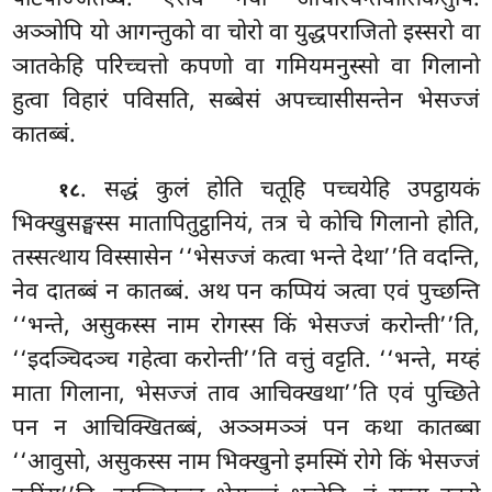
अञ्ञोपि यो आगन्तुको वा चोरो वा युद्धपराजितो इस्सरो वा
ञातकेहि परिच्चत्तो कपणो वा गमियमनुस्सो वा गिलानो
हुत्वा विहारं पविसति, सब्बेसं अपच्चासीसन्तेन भेसज्जं
कातब्बं.
. सद्धं कुलं होति चतूहि पच्चयेहि उपट्ठायकं
१८
भिक्खुसङ्घस्स मातापितुट्ठानियं, तत्र चे कोचि गिलानो होति,
तस्सत्थाय विस्सासेन ‘‘भेसज्जं कत्वा भन्ते देथा’’ति वदन्ति,
नेव दातब्बं न कातब्बं. अथ पन कप्पियं ञत्वा एवं पुच्छन्ति
‘‘भन्ते, असुकस्स नाम रोगस्स किं भेसज्जं करोन्ती’’ति,
‘‘इदञ्चिदञ्च गहेत्वा करोन्ती’’ति वत्तुं वट्टति. ‘‘भन्ते, मय्हं
माता गिलाना, भेसज्जं ताव आचिक्खथा’’ति एवं पुच्छिते
पन न आचिक्खितब्बं, अञ्ञमञ्ञं पन कथा कातब्बा
‘‘आवुसो, असुकस्स नाम भिक्खुनो इमस्मिं
रोगे किं भेसज्जं