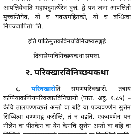
आपत्तियेवाति महापदुमत्थेरेन वुत्तं. द्वे पन जना आपत्तितो
मुच्चन्तियेव, यो च यक्खगहितको, यो च बन्धित्वा
निपज्जापितो’’ति.
इति पाळिमुत्तकविनयविनिच्छयसङ्गहे
दिवासेय्यविनिच्छयकथा समत्ता.
२. परिक्खारविनिच्छयकथा
.
परिक्खारो
ति
समणपरिक्खारो. तत्रायं
६
कप्पियाकप्पियपरिक्खारविनिच्छयो (पारा. अट्ठ. १.८५) –
केचि तालपण्णच्छत्तं अन्तो वा बहि वा पञ्चवण्णेन सुत्तेन
सिब्बित्वा वण्णमट्ठं करोन्ति, तं न वट्टति. एकवण्णेन पन
नीलेन वा पीतकेन वा येन केनचि सुत्तेन अन्तो वा बहि वा