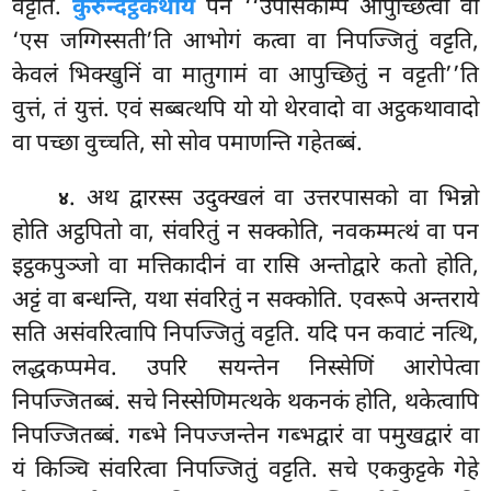
वट्टति.
कुरुन्दट्ठकथायं
पन ‘‘उपासकम्पि आपुच्छित्वा वा
‘एस
जग्गिस्सती’ति आभोगं कत्वा वा निपज्जितुं वट्टति,
केवलं भिक्खुनिं वा मातुगामं वा आपुच्छितुं न वट्टती’’ति
वुत्तं, तं युत्तं. एवं सब्बत्थपि यो यो थेरवादो वा अट्ठकथावादो
वा पच्छा वुच्चति, सो सोव पमाणन्ति गहेतब्बं.
. अथ द्वारस्स उदुक्खलं वा उत्तरपासको वा भिन्नो
४
होति अट्ठपितो वा, संवरितुं न सक्कोति, नवकम्मत्थं वा पन
इट्ठकपुञ्जो वा मत्तिकादीनं वा रासि अन्तोद्वारे कतो होति,
अट्टं वा बन्धन्ति, यथा संवरितुं न सक्कोति. एवरूपे अन्तराये
सति असंवरित्वापि निपज्जितुं वट्टति. यदि पन कवाटं नत्थि,
लद्धकप्पमेव. उपरि सयन्तेन निस्सेणिं आरोपेत्वा
निपज्जितब्बं. सचे निस्सेणिमत्थके थकनकं होति, थकेत्वापि
निपज्जितब्बं. गब्भे निपज्जन्तेन गब्भद्वारं वा पमुखद्वारं वा
यं किञ्चि संवरित्वा निपज्जितुं वट्टति. सचे एककुट्टके गेहे