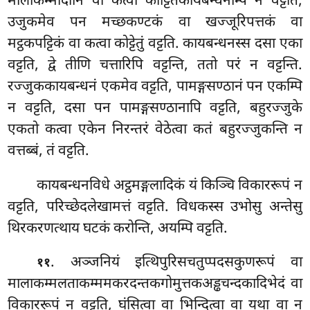
मालाकम्मादीनि वा कत्वा कोट्टितकायबन्धनम्पि न वट्टति,
उजुकमेव पन मच्छकण्टकं वा खज्जूरिपत्तकं वा
मट्ठकपट्टिकं वा कत्वा कोट्टेतुं वट्टति. कायबन्धनस्स दसा एका
वट्टति, द्वे तीणि चत्तारिपि वट्टन्ति, ततो परं न वट्टन्ति.
रज्जुककायबन्धनं एकमेव वट्टति, पामङ्गसण्ठानं पन एकम्पि
न वट्टति, दसा पन पामङ्गसण्ठानापि वट्टति, बहुरज्जुके
एकतो कत्वा एकेन निरन्तरं वेठेत्वा कतं बहुरज्जुकन्ति न
वत्तब्बं, तं वट्टति.
कायबन्धनविधे
अट्ठमङ्गलादिकं यं किञ्चि विकाररूपं न
वट्टति, परिच्छेदलेखामत्तं वट्टति. विधकस्स उभोसु अन्तेसु
थिरकरणत्थाय घटकं करोन्ति, अयम्पि वट्टति.
. अञ्जनियं इत्थिपुरिसचतुप्पदसकुणरूपं वा
११
मालाकम्मलताकम्ममकरदन्तकगोमुत्तकअड्ढचन्दकादिभेदं वा
विकाररूपं न वट्टति, घंसित्वा वा
भिन्दित्वा वा यथा वा न