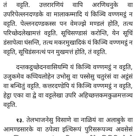
तं वट्टति. उत्तरारणियं वापि अरणिधनुके वा
उपरिपेल्लनदण्डके वा मालाकम्मादि यं किञ्चि वण्णमट्ठं न
वट्टति. पेल्लनदण्डकस्स पन वेमज्झे मण्डलं होति, तत्थ
परिच्छेदलेखामत्तं वट्टति. सूचिसण्डासं करोन्ति, येन सूचिं
डंसापेत्वा घंसन्ति, तत्थ मकरमुखादिकं यं किञ्चि वण्णमट्ठं न
वट्टति, सूचिडंसनत्थं पन मुखमत्तं होति, तं वट्टति.
दन्तकट्ठच्छेदनवासियम्पि यं किञ्चि वण्णमट्ठं न वट्टति,
उजुकमेव कप्पियलोहेन उभोसु वा पस्सेसु चतुरंसं वा अट्ठंसं
वा बन्धितुं वट्टति. कत्तरदण्डेपि यं किञ्चि वण्णमट्ठं न वट्टति,
हेट्ठा एका वा द्वे वा वट्टलेखा उपरि अहिच्छत्तकमकुळमत्तञ्च
वट्टति.
. तेलभाजनेसु विसाणे वा नाळियं वा अलाबुके वा
१३
आमण्डसारके वा ठपेत्वा इत्थिरूपं पुरिसरूपञ्च अवसेसं