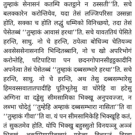
तुम्हाकं सेनासनं कतम्पि कतट्ठाने न ठस्सती’’ति. सचे
बलक्कारेन करोन्तियेव, यदा तेसं लज्जिपरिसा उस्सन्ना
होति, सक्का च होति लद्धुं धम्मिको विनिच्छयो, तदा तेसं
पेसेतब्बं ‘‘तुम्हाकं आवासं हरथा’’ति. सचे यावततियं पेसिते
हरन्ति, साधु. नो चे हरन्ति, ठपेत्वा बोधिञ्च चेतियञ्च
अवसेससेनासनानि भिन्दितब्बानि, नो च खो अपरिभोगं
करोन्तेहि, पटिपाटिया पन छदनगोपानसीइट्ठकादीनि
अपनेत्वा तेसं पेसेतब्बं ‘‘तुम्हाकं दब्बसम्भारे हरथा’’ति. सचे
हरन्ति, साधु. नो चे हरन्ति, अथ तेसु दब्बसम्भारेसु
हिमवस्सवातातपादीहि पूतिभूतेसु वा चोरेहि वा हटेसु
अग्गिना वा दड्ढेसु सीमसामिका भिक्खू अनुपवज्जा, न
लब्भा चोदेतुं ‘‘तुम्हेहि अम्हाकं दब्बसम्भारा नासिता’’ति वा
‘‘तुम्हाकं गीवा’’ति वा. यं पन सीमसामिकेहि भिक्खूहि कतं,
तं सुकतमेव होति. योपि भिक्खु बहुस्सुतो विनयञ्ञू अञ्ञं