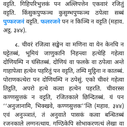
वट्टति. गिहिपरिभुत्तकं पन अल्लिपत्तेन एकवारं रजितुं
वट्टति. किंसुकपुप्फञ्च कुसुम्भपुप्फञ्च ठपेत्वा सब्बं
पुप्फरजनं
वट्टति.
फलरजने
पन न किञ्चि न वट्टति (महाव.
अट्ठ. ३४४).
. चीवरं रजित्वा सङ्खेन वा मणिना वा येन केनचि न
८
घट्टेतब्बं, भूमियं जाणुकानि निहन्त्वा हत्थेहि गहेत्वा
दोणियम्पि न घंसितब्बं. दोणियं वा फलके वा ठपेत्वा अन्ते
गाहापेत्वा हत्थेन पहरितुं पन
वट्टति, तम्पि मुट्ठिना न कातब्बं.
पोराणकत्थेरा पन दोणियम्पि न ठपेसुं. एको चीवरं गहेत्वा
तिट्ठति, अपरो हत्थे कत्वा हत्थेन पहरति. चीवरस्स
कण्णसुत्तकं न वट्टति, रजितकाले छिन्दितब्बं. यं पन
‘‘अनुजानामि, भिक्खवे, कण्णसुत्तक’’न्ति (महाव. ३४४)
एवं अनुञ्ञातं, तं अनुवाते पासकं कत्वा बन्धितब्बं
रजनकाले लग्गनत्थाय. गण्ठिकेपि सोभाकरणत्थं लेखा वा