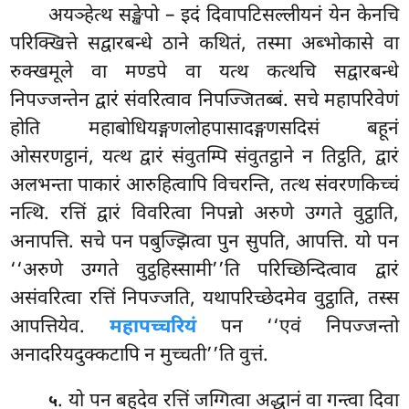
अयञ्हेत्थ सङ्खेपो – इदं दिवापटिसल्लीयनं येन केनचि
परिक्खित्ते सद्वारबन्धे ठाने कथितं, तस्मा अब्भोकासे वा
रुक्खमूले वा मण्डपे वा यत्थ कत्थचि सद्वारबन्धे
निपज्जन्तेन द्वारं संवरित्वाव निपज्जितब्बं. सचे महापरिवेणं
होति महाबोधियङ्गणलोहपासादङ्गणसदिसं बहूनं
ओसरणट्ठानं, यत्थ द्वारं संवुतम्पि संवुतट्ठाने न तिट्ठति, द्वारं
अलभन्ता पाकारं आरुहित्वापि विचरन्ति, तत्थ संवरणकिच्चं
नत्थि. रत्तिं द्वारं विवरित्वा निपन्नो अरुणे उग्गते वुट्ठाति,
अनापत्ति. सचे पन पबुज्झित्वा
पुन सुपति, आपत्ति. यो पन
‘‘अरुणे उग्गते वुट्ठहिस्सामी’’ति परिच्छिन्दित्वाव द्वारं
असंवरित्वा रत्तिं निपज्जति, यथापरिच्छेदमेव वुट्ठाति, तस्स
आपत्तियेव.
महापच्चरियं
पन ‘‘एवं निपज्जन्तो
अनादरियदुक्कटापि न मुच्चती’’ति वुत्तं.
. यो
पन बहुदेव रत्तिं जग्गित्वा अद्धानं वा गन्त्वा दिवा
५