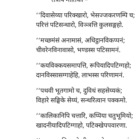
तत्रायं मातिका –
‘‘दिवासेय्या परिक्खारो, भेसज्जकरणम्पि च;
परित्तं पटिसन्थारो, विञ्ञत्ति कुलसङ्गहो.
‘‘मच्छमंसं
अनामासं, अधिट्ठानविकप्पनं;
चीवरेनविनावासो, भण्डस्स पटिसामनं.
‘‘कयविक्कयसमापत्ति, रूपियादिपटिग्गहो;
दानविस्सासग्गाहेहि, लाभस्स परिणामनं.
‘‘पथवी भूतगामो च, दुविधं सहसेय्यकं;
विहारे सङ्घिके सेय्यं, सन्थरित्वान पक्कमो.
‘‘कालिकानिपि चत्तारि, कप्पिया चतुभूमियो;
खादनीयादिपटिग्गाहो, पटिक्खेपपवारणा.