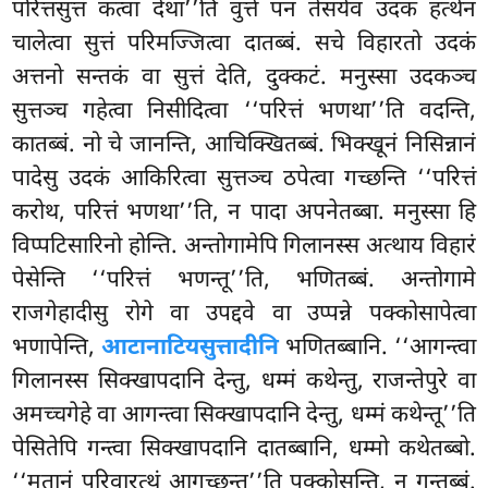
परित्तसुत्तं कत्वा देथा’’ति वुत्ते पन तेसंयेव उदकं हत्थेन
चालेत्वा सुत्तं परिमज्जित्वा दातब्बं. सचे विहारतो उदकं
अत्तनो सन्तकं वा सुत्तं देति, दुक्कटं. मनुस्सा उदकञ्च
सुत्तञ्च गहेत्वा निसीदित्वा ‘‘परित्तं भणथा’’ति वदन्ति,
कातब्बं. नो चे जानन्ति, आचिक्खितब्बं. भिक्खूनं निसिन्नानं
पादेसु उदकं आकिरित्वा सुत्तञ्च ठपेत्वा गच्छन्ति ‘‘परित्तं
करोथ, परित्तं भणथा’’ति, न पादा अपनेतब्बा. मनुस्सा हि
विप्पटिसारिनो होन्ति. अन्तोगामेपि गिलानस्स अत्थाय विहारं
पेसेन्ति ‘‘परित्तं भणन्तू’’ति, भणितब्बं. अन्तोगामे
राजगेहादीसु रोगे वा उपद्दवे वा उप्पन्ने पक्कोसापेत्वा
भणापेन्ति,
आटानाटियसुत्तादीनि
भणितब्बानि. ‘‘आगन्त्वा
गिलानस्स सिक्खापदानि देन्तु, धम्मं कथेन्तु, राजन्तेपुरे वा
अमच्चगेहे वा आगन्त्वा सिक्खापदानि देन्तु, धम्मं कथेन्तू’’ति
पेसितेपि गन्त्वा सिक्खापदानि दातब्बानि, धम्मो कथेतब्बो.
‘‘मतानं परिवारत्थं आगच्छन्तू’’ति पक्कोसन्ति, न गन्तब्बं.