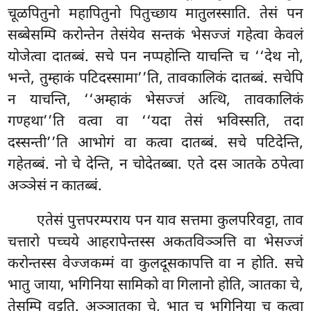
चूळपितुनो महापितुनो पितुच्छाय मातुलस्साति. तेसं पन
सब्बेसम्पि करोन्तेन तेसंयेव सन्तकं भेसज्जं गहेत्वा केवलं
योजेत्वा दातब्बं. सचे
पन नप्पहोन्ति याचन्ति च ‘‘देथ नो,
भन्ते, तुम्हाकं पटिदस्सामा’’ति, तावकालिकं दातब्बं. सचेपि
न याचन्ति, ‘‘अम्हाकं भेसज्जं अत्थि, तावकालिकं
गण्हथा’’ति वत्वा वा
‘‘यदा तेसं भविस्सति, तदा
दस्सन्ती’’ति आभोगं वा कत्वा दातब्बं. सचे पटिदेन्ति,
गहेतब्बं. नो चे देन्ति, न चोदेतब्बा. एते दस ञातके ठपेत्वा
अञ्ञेसं न कातब्बं.
एतेसं पुत्तपरम्पराय पन याव सत्तमा कुलपरिवट्टा, ताव
चत्तारो पच्चये आहरापेन्तस्स अकतविञ्ञत्ति वा भेसज्जं
करोन्तस्स वेज्जकम्मं वा कुलदूसकापत्ति वा न होति. सचे
भातु जाया, भगिनिया सामिको वा गिलानो होति, ञातका चे,
तेसम्पि वट्टति. अञ्ञातका चे, भातु च भगिनिया च कत्वा