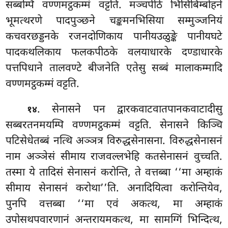
सब्बम्पि वण्णमट्ठकम्मं वट्टति. मञ्चपीठे भिसिबिम्बोहने
भूमत्थरणे पादपुञ्छने चङ्कमनभिसिया सम्मुञ्जनियं
कचवरछड्डनके रजनदोणिकाय पानीयउळुङ्के
पानीयघटे
पादकथलिकाय फलकपीठके वलयाधारके दण्डाधारके
पत्तपिधाने तालवण्टे बीजनेति एतेसु सब्बं मालाकम्मादि
वण्णमट्ठकम्मं वट्टति.
. सेनासने पन द्वारकवाटवातपानकवाटादीसु
१४
सब्बरतनमयम्पि वण्णमट्ठकम्मं वट्टति. सेनासने किञ्चि
पटिसेधेतब्बं नत्थि अञ्ञत्र विरुद्धसेनासना
. विरुद्धसेनासनं
नाम अञ्ञेसं सीमाय राजवल्लभेहि कतसेनासनं वुच्चति.
तस्मा ये तादिसं सेनासनं करोन्ति, ते वत्तब्बा ‘‘मा अम्हाकं
सीमाय सेनासनं करोथा’’ति. अनादियित्वा करोन्तियेव,
पुनपि वत्तब्बा ‘‘मा एवं अकत्थ, मा अम्हाकं
उपोसथपवारणानं अन्तरायमकत्थ, मा सामग्गिं भिन्दित्थ,