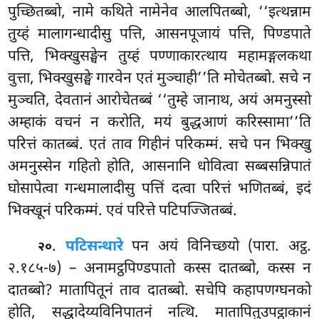
पुच्छितब्बो, नामे कथिते नामेनेव आलपितब्बो, ‘‘इत्थन्नाम
तुय्हं मालागन्धादीसु पत्ति, आसनपूजायं पत्ति, पिण्डपाते
पत्ति, भिक्खुसङ्घेन तुय्हं पण्णाकारत्थाय महामङ्गलकथा
वुत्ता, भिक्खुसङ्घे गारवेन एतं मुञ्चाही’’ति मोचेतब्बो. सचे न
मुञ्चति, देवतानं आरोचेतब्बं ‘‘तुम्हे जानाथ, अयं अमनुस्सो
अम्हाकं वचनं न करोति, मयं बुद्धआणं करिस्सामा’’ति
परित्तं कातब्बं. एतं ताव गिहीनं परिकम्मं. सचे पन भिक्खु
अमनुस्सेन गहितो होति, आसनानि धोवित्वा सब्बसन्निपातं
घोसापेत्वा गन्धमालादीसु
पत्तिं दत्वा परित्तं भणितब्बं, इदं
भिक्खूनं परिकम्मं. एवं परित्ते पटिपज्जितब्बं.
.
पटिसन्थारे
पन अयं विनिच्छयो (पारा. अट्ठ.
२०
२.१८५-७) – अनामट्ठपिण्डपातो कस्स दातब्बो, कस्स न
दातब्बो? मातापितूनं ताव दातब्बो. सचेपि कहापणग्घनको
होति, सद्धादेय्यविनिपातनं नत्थि. मातापितुउपट्ठाकानं