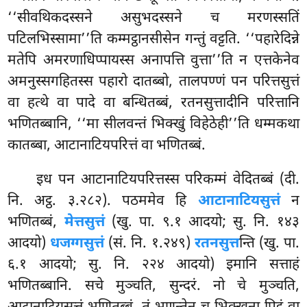
‘‘सीवथिकदस्सने असुभदस्सने च मरणस्सतिं
पटिलभिस्सामा’’ति कम्मट्ठानसीसेन गन्तुं वट्टति. ‘‘पहारेदिन्ने
मतेपि अमरणाधिप्पायस्स अनापत्ति वुत्ता’’ति न एत्तकेनेव
अमनुस्सगहितस्स पहारो दातब्बो
, तालपण्णं पन परित्तसुत्तं
वा हत्थे वा पादे वा बन्धितब्बं, रतनसुत्तादीनि परित्तानि
भणितब्बानि, ‘‘मा सीलवन्तं भिक्खुं विहेठेही’’ति धम्मकथा
कातब्बा, आटानाटियपरित्तं वा भणितब्बं.
इध पन आटानाटियपरित्तस्स परिकम्मं वेदितब्बं (दी.
नि. अट्ठ. ३.२८२). पठममेव हि
आटानाटियसुत्तं
न
भणितब्बं,
मेत्तसुत्तं
(खु. पा. ९.१ आदयो; सु. नि. १४३
आदयो)
धजग्गसुत्तं
(सं. नि. १.२४९)
रतनसुत्त
न्ति (खु. पा.
६.१ आदयो; सु. नि. २२४ आदयो) इमानि
सत्ताहं
भणितब्बानि. सचे मुञ्चति, सुन्दरं. नो चे मुञ्चति,