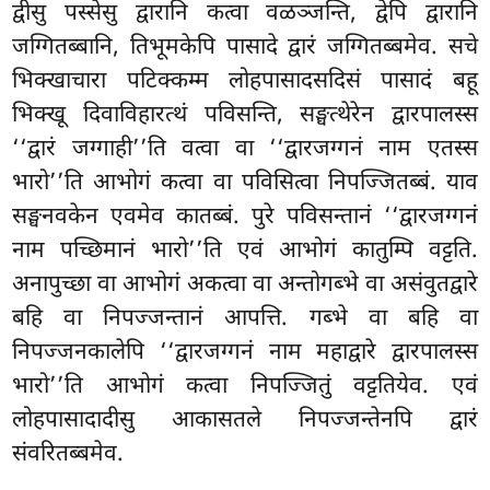
द्वीसु पस्सेसु द्वारानि कत्वा वळञ्जन्ति, द्वेपि द्वारानि
जग्गितब्बानि, तिभूमकेपि पासादे द्वारं जग्गितब्बमेव. सचे
भिक्खाचारा पटिक्कम्म लोहपासादसदिसं पासादं बहू
भिक्खू दिवाविहारत्थं पविसन्ति, सङ्घत्थेरेन द्वारपालस्स
‘‘द्वारं जग्गाही’’ति वत्वा वा ‘‘द्वारजग्गनं नाम एतस्स
भारो’’ति आभोगं कत्वा वा पविसित्वा निपज्जितब्बं. याव
सङ्घनवकेन एवमेव कातब्बं. पुरे पविसन्तानं ‘‘द्वारजग्गनं
नाम पच्छिमानं भारो’’ति एवं आभोगं कातुम्पि वट्टति.
अनापुच्छा वा आभोगं अकत्वा वा अन्तोगब्भे वा असंवुतद्वारे
बहि वा निपज्जन्तानं आपत्ति. गब्भे वा बहि वा
निपज्जनकालेपि ‘‘द्वारजग्गनं नाम महाद्वारे द्वारपालस्स
भारो’’ति आभोगं कत्वा निपज्जितुं वट्टतियेव. एवं
लोहपासादादीसु आकासतले निपज्जन्तेनपि द्वारं
संवरितब्बमेव.