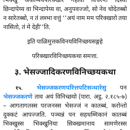
भिक्खुं अकप्पियपरिक्खारं गहेत्वा विचरन्तं दिस्वा
छिन्दापेय्य वा भिन्दापेय्य वा, अनुपवज्जो, सो नेव चोदेतब्बो
न सारेतब्बो, न तं लब्भा वत्तुं ‘‘अयं नाम मम परिक्खारो तया
नासितो, तं मे देही’’ति.
इति पाळिमुत्तकविनयविनिच्छयसङ्गहे
परिक्खारविनिच्छयकथा समत्ता.
३. भेसज्जादिकरणविनिच्छयकथा
.
भेसज्जकरणपरित्तपटिसन्थारेसु
पन
१५
भेसज्जकरणे
ताव अयं विनिच्छयो (पारा. अट्ठ. २.१८५-७)
– आगतागतस्स परजनस्स भेसज्जं न कातब्बं, करोन्तो
दुक्कटं आपज्जति. पञ्चन्नं पन सहधम्मिकानं कातब्बं
भिक्खुस्स भिक्खुनिया
सिक्खमानाय सामणेरस्स