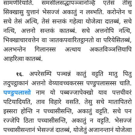
सामणेरियाति. समसीलसद्धापञ्ञानञ्हि एतेसं तीसु
सिक्खासु युत्तानं भेसज्जं अकातुं न लब्भति. करोन्तेन च
सचे तेसं अत्थि, तेसं सन्तकं गहेत्वा योजेत्वा दातब्बं, सचे
नत्थि, अत्तनो सन्तकं कातब्बं. सचे अत्तनोपि नत्थि,
भिक्खाचारवत्तेन वा ञातकपवारितट्ठानतो वा परियेसितब्बं,
अलभन्तेन गिलानस्स अत्थाय अकतविञ्ञत्तियापि
आहरित्वा कातब्बं.
. अपरेसम्पि पञ्चन्नं कातुं वट्टति मातु पितु
१६
तदुपट्ठाकानं अत्तनो वेय्यावच्चकरस्स पण्डुपलासस्स चाति.
पण्डुपलासो
नाम यो पब्बज्जापेक्खो याव पत्तचीवरं
पटियादियति, ताव विहारे वसति. तेसु सचे मातापितरो
इस्सरा होन्ति न पच्चासीसन्ति, अकातुं वट्टति. सचे पन
रज्जेपि ठिता पच्चासीसन्ति, अकातुं न वट्टति. भेसज्जं
पच्चासीसन्तानं भेसज्जं दातब्बं, योजेतुं अजानन्तानं योजेत्वा