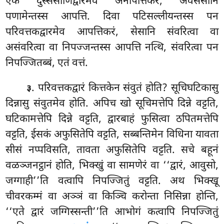
एकं दुस्ससाणिद्वारमेव अनापत्तिकरं, अवसेसानि
पणामेन्तस्स आपत्ति. दिवा पटिसल्लीयन्तस्स पन
परिवत्तकद्वारमेव आपत्तिकरं, सेसानि संवरित्वा वा
असंवरित्वा वा निपज्जन्तस्स आपत्ति नत्थि, संवरित्वा पन
निपज्जितब्बं, एतं वत्तं.
. परिवत्तकद्वारं कित्तकेन संवुतं होति? सूचिघटिकासु
३
दिन्नासु संवुतमेव होति. अपिच खो सूचिमत्तेपि दिन्ने वट्टति,
घटिकामत्तेपि दिन्ने वट्टति, द्वारबाहं फुसित्वा ठपितमत्तेपि
वट्टति, ईसकं अफुसितेपि वट्टति, सब्बन्तिमेन विधिना यावता
सीसं नप्पविसति, तावता अफुसितेपि वट्टति. सचे बहूनं
वळञ्जनट्ठानं होति, भिक्खुं वा सामणेरं वा ‘‘द्वारं, आवुसो,
जग्गाही’’ति वत्वापि निपज्जितुं वट्टति. अथ भिक्खू
चीवरकम्मं वा अञ्ञं वा किञ्चि करोन्ता निसिन्ना होन्ति,
‘‘एते द्वारं जग्गिस्सन्ती’’ति
आभोगं कत्वापि निपज्जितुं