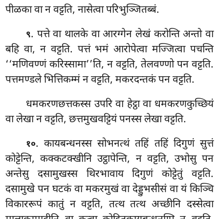
पीळका वा न वट्टति, नासेत्वा परिभुञ्जितब्बं.
. पत्ते वा थालके वा आरग्गेन लेखं करोन्ति अन्तो वा
९
बहि वा, न वट्टति. पत्तं भमं आरोपेत्वा मज्जित्वा पचन्ति
‘‘मणिवण्णं करिस्सामा’’ति, न वट्टति, तेलवण्णो पन वट्टति.
पत्तमण्डले भित्तिकम्मं न वट्टति, मकरदन्तकं पन वट्टति.
धमकरणछत्तकस्स उपरि वा हेट्ठा वा धमकरणकुच्छियं
वा लेखा न वट्टति, छत्तमुखवट्टियं पनस्स लेखा वट्टति.
. कायबन्धनस्स सोभनत्थं तहिं तहिं दिगुणं सुत्तं
१०
कोट्टेन्ति, कक्कटक्खीनि उट्ठापेन्ति, न वट्टति, उभोसु पन
अन्तेसु दसामुखस्स थिरभावाय दिगुणं कोट्टेतुं वट्टति.
दसामुखे पन घटकं वा मकरमुखं वा देड्डुभसीसं वा यं किञ्चि
विकाररूपं कातुं न वट्टति, तत्थ तत्थ अच्छीनि दस्सेत्वा