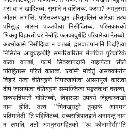
आटानाटियसुत्तं भणितब्बं. तं भणन्तेन च भिक्खुना पिट्ठं वा
मंसं वा न खादितब्बं, सुसाने न वसितब्बं. कस्मा? अमनुस्सा
ओतारं लभन्ति. परित्तकरणट्ठानं हरितूपलित्तं कारेत्वा तत्थ
परिसुद्धं आसनं पञ्ञपेत्वा निसीदितब्बं. परित्तकारको
भिक्खु विहारतो घरं नेन्तेहि फलकावुधेहि परिवारेत्वा नेतब्बो.
अब्भोकासे निसीदित्वा न वत्तब्बं, द्वारवातपानानि पिदहित्वा
निसिन्नेन आवुधहत्थेहि सम्परिवारितेन मेत्तचित्तं पुरेचारिकं
कत्वा वत्तब्बं, पठमं सिक्खापदानि गाहापेत्वा सीले
पतिट्ठितस्स परित्तं कातब्बं. एवम्पि मोचेतुं असक्कोन्तेन
विहारं नेत्वा चेतियङ्गणे निपज्जापेत्वा आसनपूजं कारेत्वा
दीपे जालापेत्वा चेतियङ्गणं सम्मज्जित्वा मङ्गलकथा वत्तब्बा,
सब्बसन्निपातो घोसेतब्बो, विहारस्स उपवने जेट्ठकरुक्खो
नाम होति, तत्थ ‘‘भिक्खुसङ्घो तुम्हाकं आगमनं
पतिमानेती’’ति पहिणितब्बं. सब्बसन्निपातट्ठाने अनागन्तुं नाम
न लभति, ततो अमनुस्सगहितको ‘‘त्वं कोनामोसी’’ति