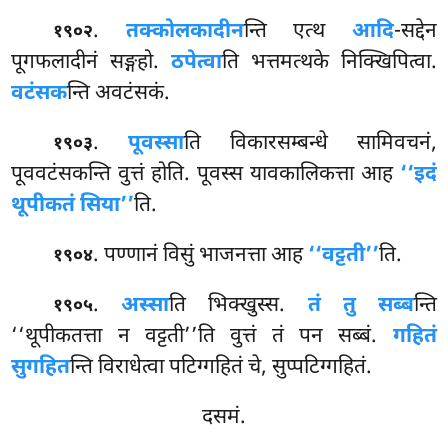
.
तक्कोलकादीन
न्ति एत्थ
आदि
-सद्देन
१९०२
पूगफलादीनं सङ्गहो.
ठपेत्वा
ति भत्तमत्थके निक्खिपित्वा.
वटंसक
न्ति अवटंसकं.
.
पूवस्सा
ति विकारसम्बन्धे सामिवचनं,
१९०३
पूववटंसकन्ति वुत्तं होति. पूवस्स यावकालिकत्ता आह
‘‘इदं
थूपीकतं सिया’’
ति.
. पण्णानं विसुं भाजनत्ता आह
‘‘वट्टती’’
ति.
१९०४
.
अस्सा
ति
भिक्खुस्स.
तं तु सब्ब
न्ति
१९०५
‘‘थूपीकतत्ता न वट्टती’’ति वुत्तं तं पन सब्बं.
गहितं
सुगहित
न्ति विराधेत्वा पटिग्गहितं चे, सुप्पटिग्गहितं.
दसमं.