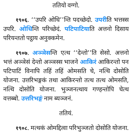
ततियो वग्गो.
. ‘‘उपरि ओधि’’न्ति पदच्छेदो.
उपरी
ति भत्तस्स
१९०६
उपरि.
ओधि
न्ति परिच्छेदं.
पटिपाटिया
ति अत्तनो दिसाय
परियन्ततो पट्ठाय अनुक्कमेन.
.
अञ्ञेस
न्ति एत्थ ‘‘देन्तो’’ति सेसो. अत्तनो
१९०७
भत्तं अञ्ञेसं देन्तो अञ्ञस्स भाजने
आकिरं
आकिरन्तो पन
पटिपाटिं विनापि तहिं तहिं ओमसति चे, नत्थि दोसोति
योजना. उत्तरिभङ्गकं तथा आकिरन्तो तत्थ तत्थ ओमसति,
नत्थि दोसोति योजना
. भुञ्जनत्थाय गण्हन्तोपि चेत्थ
वत्तब्बो.
उत्तरिभङ्गं
नाम ब्यञ्जनं.
ततियं.
. मत्थकं ओमद्दित्वा परिभुञ्जतो दोसोति योजना.
१९०८