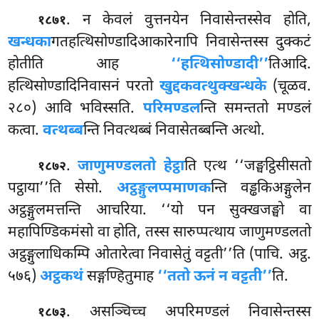
. न केवलं वुत्तनयेन निवासेन्तस्सेव होति,
१८७१
खन्धका
गतहत्थिसोण्डादिआकारेनापि निवासेन्तस्स दुक्कटं
होतीति आह
‘‘हत्थिसोण्डादी’’
तिआदि.
हत्थिसोण्डादिनिवासनं परतो
खुद्दकवत्थुक्खन्धके
(चूळव.
२८०) आवि
भविस्सति.
परिमण्डल
न्ति समन्ततो मण्डलं
कत्वा.
वत्थब्ब
न्ति निवत्थब्बं निवासेतब्बन्ति अत्थो.
.
जाणुमण्डलतो
हेट्ठा
ति एत्थ ‘‘जङ्घट्ठिसीसतो
१८७२
पट्ठाया’’ति सेसो.
अट्ठङ्गुलप्पमाणक
न्ति वड्ढकिअङ्गुलेन
अट्ठङ्गुलमत्तन्ति आचरिया. ‘‘यो पन सुक्खजङ्घो वा
महापिण्डिकमंसो वा होति, तस्स सारुप्पत्थाय जाणुमण्डलतो
अट्ठङ्गुलाधिकम्पि ओतारेत्वा निवासेतुं वट्टती’’ति (पाचि. अट्ठ.
५७६)
अट्ठकथं
सङ्गण्हितुमाह
‘‘ततो ऊनं न वट्टती’’
ति.
. असञ्चिच्च अपरिमण्डलं निवासेन्तस्स
१८७३