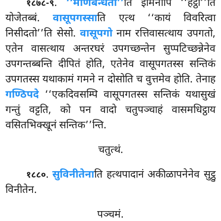
.
‘‘मणिबन्धतो’’
ति इमिनापि ‘‘हेट्ठा’’ति
१८७८-९
योजेतब्बं.
वासूपगस्सा
ति एत्थ ‘‘कायं विवरित्वा
निसीदतो’’ति
सेसो.
वासूपगो
नाम रत्तिवासत्थाय उपगतो,
एतेन वासत्थाय अन्तरघरं उपगच्छन्तेन सुप्पटिच्छन्नेनेव
उपगन्तब्बन्ति दीपितं होति, एतेनेव वासूपगतस्स सन्तिकं
उपगतस्स यथाकामं गमने न दोसोति च वुत्तमेव होति. तेनाह
गण्ठिपदे
‘‘एकदिवसम्पि वासूपगतस्स सन्तिकं यथासुखं
गन्तुं वट्टति, को पन वादो चतुपञ्चाहं वासमधिट्ठाय
वसितभिक्खूनं सन्तिक’’न्ति.
चतुत्थं.
.
सुविनीतेना
ति हत्थपादानं अकीळापनेनेव सुट्ठु
१८८०
विनीतेन.
पञ्चमं.