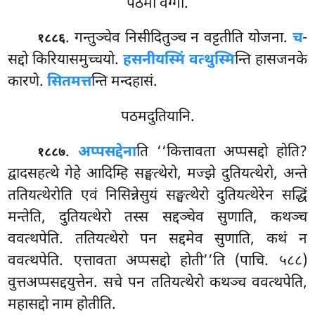
पठमो वग्गो.
. गन्तुञ्चेव निसीदितुञ्च न वट्टतीति योजना.
च
-
१८८६
सद्दो किरियासमुच्चयो.
हसनीयस्मिं वत्थुस्मि
न्ति हासजनके
कारणे.
सितमत्त
न्ति मन्दहासं.
पठमदुतियानि.
.
अप्पसद्देना
ति
‘‘कित्तावता अप्पसद्दो होति?
१८८७
द्वादसहत्थे गेहे आदिम्हि सङ्घत्थेरो, मज्झे दुतियत्थेरो, अन्ते
ततियत्थेरोति एवं निसिन्नेसुयं सङ्घत्थेरो दुतियत्थेरेन सद्धिं
मन्तेति, दुतियत्थेरो तस्स सद्दञ्चेव सुणाति, कथञ्च
ववत्थपेति. ततियत्थेरो पन सद्दमेव सुणाति, कथं न
ववत्थपेति. एत्तावता अप्पसद्दो होती’’ति (पाचि. ५८८)
वुत्तअप्पसद्दयुत्तेन. सचे
पन ततियत्थेरो कथञ्च ववत्थपेति,
महासद्दो नाम होतीति.