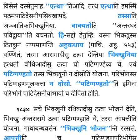
विसेसं दस्सेतुमाह
‘‘एत्था’’
तिआदि. तत्थ
एत्था
ति इमस्मिं
पठमपाटिदेसनीयसिक्खापदे.
तस्सा
ति
अञ्ञातिकभिक्खुनिया.
वाक्यतो
ति ‘‘अन्तरघरं
पविट्ठाया’’ति वचनतो.
हि
-सद्दो हेतुम्हि. यस्मा भिक्खुस्स
ठितट्ठानं नप्पमाणन्ति
अट्ठकथाय
(पाचि. अट्ठ. ५५३)
वण्णितं, तस्मा आरामादीसु ठत्वा देन्तिया
भिक्खुनिया
हत्थतो वीथिआदीसु ठत्वा यो पटिग्गण्हेय्य चे, एवं
पटिग्गण्हतो
तस्स भिक्खुनो न दोसोति योजना. परिभोगस्स
पटिग्गहणमूलकत्ता
न दोसो
.
‘‘पटिग्गण्हतो’’
ति इमिना
परिभोगे पाटिदेसनीयाभावो च दीपितो होति.
. सचे भिक्खुनी रथिकादीसु ठत्वा भोजनं देति,
१८३४
भिक्खु अन्तरारामे ठत्वा पटिग्गण्हाति चे, तस्स आपत्तीति
योजना. गाथाबन्धवसेन
‘‘भिक्खुनि भोजन’’
न्ति रस्सत्तं.
आपत्ती
ति च पटिग्गहणपरिभोगेसु