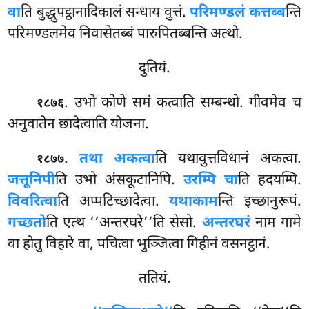
वा
ति बुद्धुपट्ठानादिकालं
सन्धाय वुत्तं.
परिमण्डलं कत्तब्ब
न्ति
परिमण्डलमेव निवासेतब्बं पारुपितब्बन्ति अत्थो.
दुतियं.
. उभो कोणे समं कत्वाति सम्बन्धो. गीवमेव च
१८७६
अनुवातेन छादेत्वाति योजना.
.
तथा अकत्वा
ति यथावुत्तविधानं अकत्वा.
१८७७
जत्तूनिपी
ति उभो अंसकूटानिपि.
उरम्पि चा
ति हदयम्पि.
विवरित्वा
ति अप्पटिच्छादेत्वा.
यथाकाम
न्ति इच्छानुरूपं.
गच्छतो
ति एत्थ ‘‘अन्तरघरे’’ति सेसो.
अन्तरघरं
नाम गामे
वा होतु विहारे वा, पचित्वा भुञ्जित्वा गिहीनं वसनट्ठानं.
ततियं.