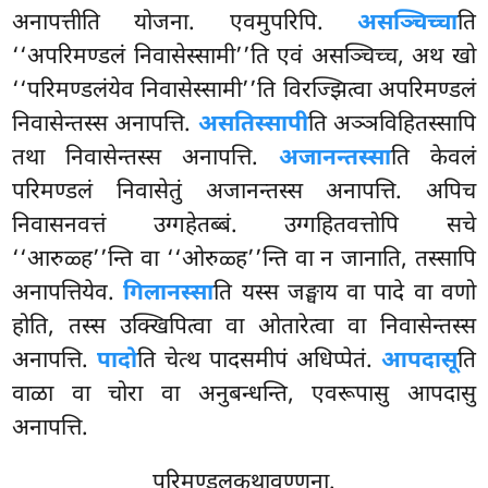
अनापत्तीति योजना. एवमुपरिपि.
असञ्चिच्चा
ति
‘‘अपरिमण्डलं निवासेस्सामी’’ति एवं असञ्चिच्च, अथ खो
‘‘परिमण्डलंयेव निवासेस्सामी’’ति विरज्झित्वा अपरिमण्डलं
निवासेन्तस्स अनापत्ति.
असतिस्सापी
ति अञ्ञविहितस्सापि
तथा निवासेन्तस्स अनापत्ति.
अजानन्तस्सा
ति केवलं
परिमण्डलं निवासेतुं अजानन्तस्स अनापत्ति. अपिच
निवासनवत्तं उग्गहेतब्बं. उग्गहितवत्तोपि सचे
‘‘आरुळ्ह’’न्ति वा ‘‘ओरुळ्ह’’न्ति वा न जानाति, तस्सापि
अनापत्तियेव.
गिलानस्सा
ति यस्स जङ्घाय वा पादे वा वणो
होति, तस्स उक्खिपित्वा वा ओतारेत्वा वा निवासेन्तस्स
अनापत्ति.
पादो
ति चेत्थ पादसमीपं अधिप्पेतं.
आपदासू
ति
वाळा वा चोरा वा अनुबन्धन्ति, एवरूपासु आपदासु
अनापत्ति.
परिमण्डलकथावण्णना.