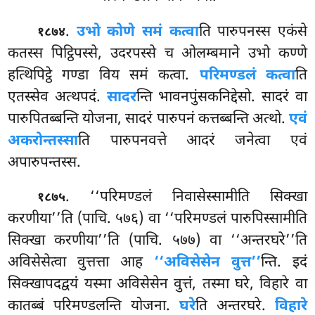
.
उभो कोणे समं कत्वा
ति पारुपनस्स एकंसे
१८७४
कतस्स पिट्ठिपस्से, उदरपस्से च ओलम्बमाने उभो
कण्णे
हत्थिपिट्ठे गण्डा विय समं कत्वा.
परिमण्डलं कत्वा
ति
एतस्सेव अत्थपदं.
सादर
न्ति भावनपुंसकनिद्देसो. सादरं वा
पारुपितब्बन्ति योजना, सादरं पारुपनं कत्तब्बन्ति अत्थो.
एवं
अकरोन्तस्सा
ति पारुपनवत्ते आदरं जनेत्वा एवं
अपारुपन्तस्स.
. ‘‘परिमण्डलं निवासेस्सामीति सिक्खा
१८७५
करणीया’’ति (पाचि. ५७६) वा ‘‘परिमण्डलं पारुपिस्सामीति
सिक्खा करणीया’’ति (पाचि. ५७७) वा ‘‘अन्तरघरे’’ति
अविसेसेत्वा वुत्तत्ता आह
‘‘अविसेसेन वुत्त’’
न्ति. इदं
सिक्खापदद्वयं यस्मा अविसेसेन वुत्तं, तस्मा घरे, विहारे वा
कातब्बं परिमण्डलन्ति योजना.
घरे
ति अन्तरघरे.
विहारे