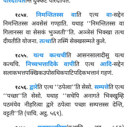
परिदीपित
न्ति दुक्कटं परिदीपितं.
.
निमन्तितस्स वा
ति एत्थ
वा
-सद्देन
१८५४
निमन्तितस्स अवसेसं गण्हाति. यथाह ‘‘निमन्तितस्स वा
गिलानस्स वा सेसकं भुञ्जती’’ति. अञ्ञेसं भिक्खा तत्थ
दीयतीति योजना.
तत्था
ति तस्मिं सेक्खसम्मते कुले.
.
यत्थ
कत्थची
ति आसनसालादीसु यत्थ
१८५५
कत्थचि.
निच्चभत्तादिके वापी
ति एत्थ
आदि
-सद्देन
सलाकभत्तपक्खिकउपोसथिकपाटिपदिकभत्तानं गहणं.
.
द्वारे
ति एत्थ ‘‘ठपेत्वा’’ति सेसो.
सम्पत्ते
ति एत्थ
१८५६
‘‘पच्छा’’ति सेसो. यथाह ‘‘सचेपि अनागते भिक्खुम्हि
पठमंयेव नीहरित्वा द्वारे ठपेत्वा पच्छा सम्पत्तस्स देन्ति,
वट्टती’’ति (पाचि. अट्ठ. ५६९).