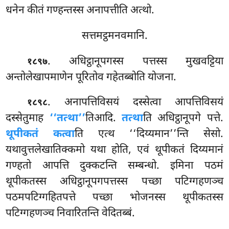
धनेन कीतं गण्हन्तस्स अनापत्तीति अत्थो.
सत्तमट्ठमनवमानि.
. अधिट्ठानूपगस्स
पत्तस्स मुखवट्टिया
१८९७
अन्तोलेखापमाणेन पूरितोव गहेतब्बोति योजना.
. अनापत्तिविसयं दस्सेत्वा आपत्तिविसयं
१८९८
दस्सेतुमाह
‘‘तत्था’’
तिआदि.
तत्था
ति अधिट्ठानूपगे पत्ते.
थूपीकतं कत्वा
ति एत्थ ‘‘दिय्यमान’’न्ति सेसो.
यथावुत्तलेखातिक्कमो यथा होति, एवं थूपीकतं दिय्यमानं
गण्हतो आपत्ति दुक्कटन्ति सम्बन्धो. इमिना पठमं
थूपीकतस्स अधिट्ठानूपगपत्तस्स पच्छा पटिग्गहणञ्च
पठमपटिग्गहितपत्ते पच्छा भोजनस्स थूपीकतस्स
पटिग्गहणञ्च निवारितन्ति वेदितब्बं.