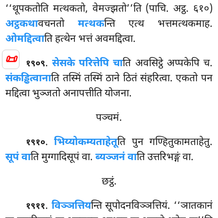
‘‘थूपकतोति मत्थकतो, वेमज्झतो’’ति (पाचि. अट्ठ. ६१०)
अट्ठकथा
वचनतो
मत्थक
न्ति एत्थ भत्तमत्थकमाह.
ओमद्दित्वा
ति हत्थेन भत्तं अवमद्दित्वा.
📜
.
सेसके परित्तेपि चा
ति अवसिट्ठे अप्पकेपि च.
१९०९
संकड्ढित्वाना
ति तस्मिं तस्मिं ठाने ठितं संहरित्वा. एकतो पन
मद्दित्वा भुञ्जतो अनापत्तीति योजना.
पञ्चमं.
.
भिय्योकम्यताहेतू
ति पुन गण्हितुकामताहेतु.
१९१०
सूपं वा
ति मुग्गादिसूपं वा.
ब्यञ्जनं वा
ति उत्तरिभङ्गं वा.
छट्ठं.
.
विञ्ञत्तिय
न्ति
सूपोदनविञ्ञत्तियं. ‘‘ञातकानं
१९११