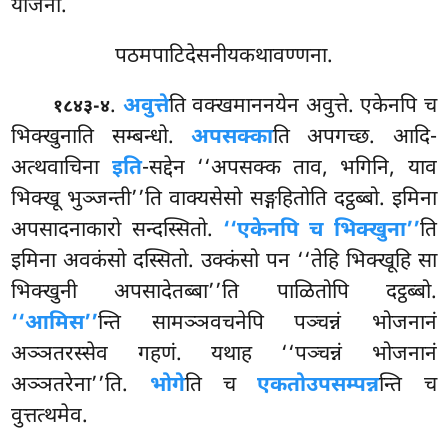
योजना.
पठमपाटिदेसनीयकथावण्णना.
.
अवुत्ते
ति वक्खमाननयेन अवुत्ते. एकेनपि च
१८४३-४
भिक्खुनाति सम्बन्धो.
अपसक्का
ति अपगच्छ. आदि-
अत्थवाचिना
इति
-सद्देन ‘‘अपसक्क ताव, भगिनि, याव
भिक्खू भुञ्जन्ती’’ति वाक्यसेसो सङ्गहितोति दट्ठब्बो. इमिना
अपसादनाकारो
सन्दस्सितो.
‘‘एकेनपि च भिक्खुना’’
ति
इमिना अवकंसो दस्सितो. उक्कंसो पन ‘‘तेहि भिक्खूहि सा
भिक्खुनी अपसादेतब्बा’’ति पाळितोपि दट्ठब्बो.
‘‘आमिस’’
न्ति सामञ्ञवचनेपि पञ्चन्नं भोजनानं
अञ्ञतरस्सेव गहणं. यथाह ‘‘पञ्चन्नं भोजनानं
अञ्ञतरेना’’ति.
भोगे
ति च
एकतोउपसम्पन्न
न्ति च
वुत्तत्थमेव.