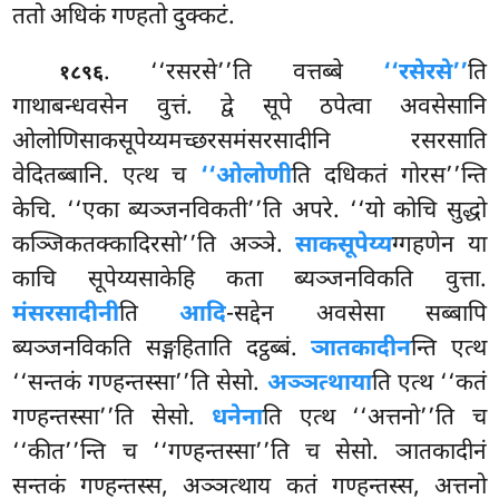
ततो अधिकं गण्हतो दुक्कटं.
. ‘‘रसरसे’’ति वत्तब्बे
‘‘रसेरसे’’
ति
१८९६
गाथाबन्धवसेन वुत्तं. द्वे सूपे ठपेत्वा अवसेसानि
ओलोणिसाकसूपेय्यमच्छरसमंसरसादीनि रसरसाति
वेदितब्बानि. एत्थ च
‘‘ओलोणी
ति दधिकतं गोरस’’न्ति
केचि. ‘‘एका ब्यञ्जनविकती’’ति अपरे. ‘‘यो कोचि सुद्धो
कञ्जिकतक्कादिरसो’’ति अञ्ञे.
साकसूपेय्य
ग्गहणेन या
काचि सूपेय्यसाकेहि कता ब्यञ्जनविकति वुत्ता.
मंसरसादीनी
ति
आदि
-सद्देन अवसेसा सब्बापि
ब्यञ्जनविकति सङ्गहिताति दट्ठब्बं.
ञातकादीन
न्ति एत्थ
‘‘सन्तकं गण्हन्तस्सा’’ति सेसो.
अञ्ञत्थाया
ति एत्थ ‘‘कतं
गण्हन्तस्सा’’ति सेसो.
धनेना
ति एत्थ ‘‘अत्तनो’’ति च
‘‘कीत’’न्ति च ‘‘गण्हन्तस्सा’’ति च सेसो. ञातकादीनं
सन्तकं गण्हन्तस्स, अञ्ञत्थाय कतं गण्हन्तस्स, अत्तनो