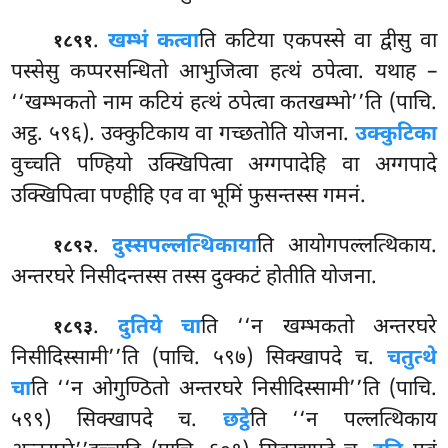
.
खम्भं कत्वा
ति कटिया एकपस्से वा द्वीसु वा
१८९१
पस्सेसु कप्परसन्धितो आभुजित्वा हत्थं ठपेत्वा. यथाह –
‘‘खम्भकतो नाम कटियं हत्थं ठपेत्वा कतखम्भो’’ति (पाचि.
अट्ठ. ५९६). उक्कुटिकाय वा गच्छतोति योजना.
उक्कुटिका
वुच्चति पण्हियो उक्खिपित्वा अग्गपादेहि वा अग्गपादे
उक्खिपित्वा पण्हीहि एव वा भूमिं फुसन्तस्स गमनं.
.
दुस्सपल्लत्थिकाया
ति आयोगपल्लत्थिकाय.
१८९२
अन्तरघरे निसीदन्तस्स तस्स दुक्कटं होतीति योजना.
.
दुतिये
चा
ति ‘‘न खम्भकतो अन्तरघरे
१८९३
निसीदिस्सामी’’ति (पाचि. ५९७) सिक्खापदे च.
चतुत्थे
चा
ति ‘‘न ओगुण्ठितो
अन्तरघरे निसीदिस्सामी’’ति (पाचि.
५९९) सिक्खापदे च.
छट्ठे
ति ‘‘न पल्लत्थिकाय