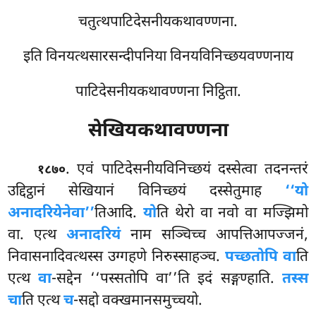
चतुत्थपाटिदेसनीयकथावण्णना.
इति विनयत्थसारसन्दीपनिया विनयविनिच्छयवण्णनाय
पाटिदेसनीयकथावण्णना निट्ठिता.
सेखियकथावण्णना
. एवं पाटिदेसनीयविनिच्छयं दस्सेत्वा तदनन्तरं
१८७०
उद्दिट्ठानं सेखियानं विनिच्छयं दस्सेतुमाह
‘‘यो
अनादरियेनेवा’’
तिआदि.
यो
ति थेरो वा नवो वा मज्झिमो
वा. एत्थ
अनादरियं
नाम सञ्चिच्च आपत्तिआपज्जनं,
निवासनादिवत्थस्स उग्गहणे निरुस्साहञ्च.
पच्छतोपि वा
ति
एत्थ
वा
-सद्देन ‘‘पस्सतोपि वा’’ति इदं सङ्गण्हाति.
तस्स
चा
ति एत्थ
च
-सद्दो वक्खमानसमुच्चयो.