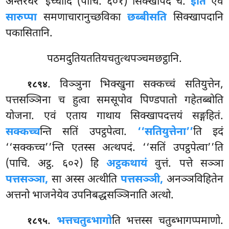
अन्तरघरे’’इच्चादि (पाचि. ६०१) सिक्खापदे च.
इति
एवं
सारुप्पा
समणाचारानुच्छविका
छब्बीसति
सिक्खापदानि
पकासितानि.
पठमदुतियततियचतुत्थपञ्चमछट्ठानि.
. विञ्ञुना भिक्खुना सक्कच्चं सतियुत्तेन,
१८९४
पत्तसञ्ञिना च हुत्वा समसूपोव पिण्डपातो गहेतब्बोति
योजना. एवं एताय गाथाय सिक्खापदत्तयं सङ्गहितं.
सक्कच्च
न्ति सतिं उपट्ठपेत्वा.
‘‘सतियुत्तेना’’
ति इदं
‘‘सक्कच्च’’न्ति एतस्स अत्थपदं. ‘‘सतिं उपट्ठपेत्वा’’ति
(पाचि. अट्ठ. ६०२) हि
अट्ठकथायं
वुत्तं. पत्ते सञ्ञा
पत्तसञ्ञा,
सा अस्स अत्थीति
पत्तसञ्ञी,
अनञ्ञविहितेन
अत्तनो भाजनेयेव उपनिबद्धसञ्ञिनाति अत्थो.
.
भत्तचतुब्भागो
ति भत्तस्स चतुब्भागप्पमाणो.
१८९५