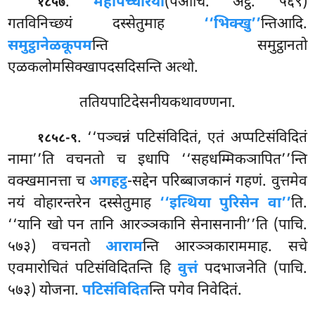
.
महापच्चरिया
(पआचि. अट्ठ. ५६९)
१८५७
गतविनिच्छयं दस्सेतुमाह
‘‘भिक्खु’’
न्तिआदि.
समुट्ठानेळकूपम
न्ति समुट्ठानतो
एळकलोमसिक्खापदसदिसन्ति अत्थो.
ततियपाटिदेसनीयकथावण्णना.
. ‘‘पञ्चन्नं पटिसंविदितं, एतं अप्पटिसंविदितं
१८५८-९
नामा’’ति वचनतो च इधापि ‘‘सहधम्मिकञापित’’न्ति
वक्खमानत्ता च
अगहट्ठ
-सद्देन परिब्बाजकानं गहणं. वुत्तमेव
नयं वोहारन्तरेन दस्सेतुमाह
‘‘इत्थिया पुरिसेन वा’’
ति.
‘‘यानि खो पन तानि आरञ्ञकानि सेनासनानी’’ति (पाचि.
५७३) वचनतो
आराम
न्ति आरञ्ञकाराममाह. सचे
एवमारोचितं पटिसंविदितन्ति हि
वुत्तं
पदभाजनेति (पाचि.
५७३) योजना.
पटिसंविदित
न्ति पगेव निवेदितं.