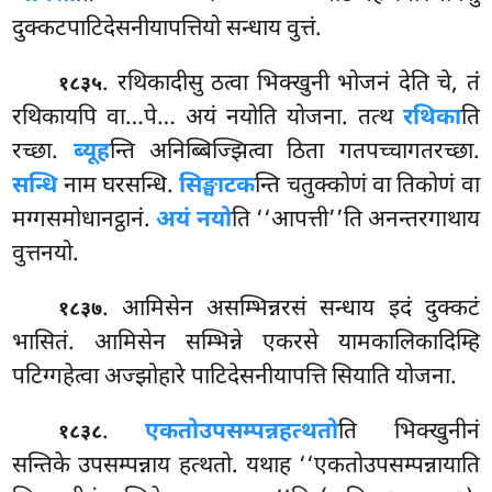
दुक्कटपाटिदेसनीयापत्तियो सन्धाय वुत्तं.
. रथिकादीसु ठत्वा भिक्खुनी भोजनं देति चे, तं
१८३५
रथिकायपि वा…पे… अयं नयोति योजना. तत्थ
रथिका
ति
रच्छा.
ब्यूह
न्ति अनिब्बिज्झित्वा ठिता गतपच्चागतरच्छा.
सन्धि
नाम घरसन्धि.
सिङ्घाटक
न्ति चतुक्कोणं वा तिकोणं वा
मग्गसमोधानट्ठानं.
अयं नयो
ति ‘‘आपत्ती’’ति अनन्तरगाथाय
वुत्तनयो.
. आमिसेन
असम्भिन्नरसं सन्धाय इदं दुक्कटं
१८३७
भासितं. आमिसेन सम्भिन्ने एकरसे यामकालिकादिम्हि
पटिग्गहेत्वा अज्झोहारे पाटिदेसनीयापत्ति सियाति योजना.
.
एकतोउपसम्पन्नहत्थतो
ति भिक्खुनीनं
१८३८
सन्तिके उपसम्पन्नाय हत्थतो. यथाह ‘‘एकतोउपसम्पन्नायाति