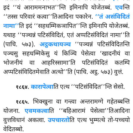
इदं ‘‘यं आराममनाभत’’न्ति इमिनापि योजेतब्बं.
एव
न्ति
‘‘तस्स परिवारं कत्वा’’तिआदिना पकारेन.
‘‘तं असंविदितं
नामा’’
ति इदं ‘‘सहधम्मिकञापित’’न्ति इमिनापि योजेतब्बं.
यथाह ‘‘पञ्चन्नं पटिसंविदितं, एतं अप्पटिसंविदितं नामा’’ति
(पाचि. ५७३).
अट्ठकथायञ्च
‘‘पञ्चन्नं पटिसंविदितन्ति
पञ्चसु सहधम्मिकेसु यं किञ्चि पेसेत्वा ‘खादनीयं वा
भोजनीयं वा आहरिस्सामा’ति पटिसंविदितं कतम्पि
अप्पटिसंविदितमेवाति अत्थो’’ति (पाचि. अट्ठ. ५७३) वुत्तं.
.
कारापेत्वा
ति एत्थ ‘‘पटिसंविदित’’न्ति सेसो.
१८६४
. भिक्खुना वा गन्त्वा अन्तरामग्गे गहेतब्बन्ति
१८६५
योजना.
एवमकत्वा
ति ‘‘बहिआरामं पेसेत्वा’’तिआदिना
वुत्तविधानं अकत्वा.
उपचारतो
ति एत्थ भुम्मत्थे तो-पच्चयो
वेदितब्बो.