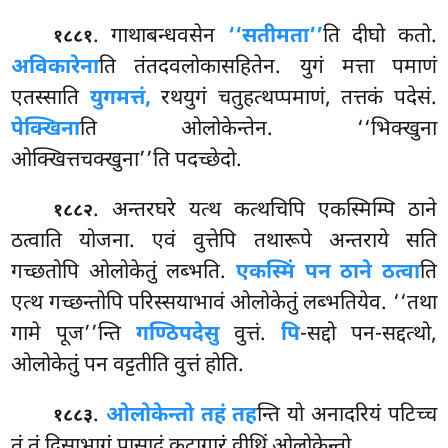
. गाथाबन्धवसेन
‘‘सतीमता’’
ति दीघो कतो.
१८८१
अविकारेना
ति तंतदवलोकासहितेन
. युगं मत्ता पमाणं
एतस्साति
युगमत्तं,
रथयुगं चतुहत्थप्पमाणं, तत्तकं पदेसं.
पेक्खिना
ति ओलोकेन्तेन. ‘‘भिक्खुना
ओक्खित्तचक्खुना’’ति पदच्छेदो.
. अन्तरघरे यत्थ कत्थचिपि एकस्मिम्पि ठाने
१८८२
ठत्वाति योजना. एवं वुत्तेपि तथारूपे अन्तराये सति
गच्छतोपि ओलोकेतुं लब्भति.
एकस्मिं पन ठाने ठत्वा
ति
एत्थ गच्छन्तोपि परिस्सयाभावं ओलोकेतुं लब्भतियेव. ‘‘तथा
गामे पूज’’न्ति
गण्ठिपदेसु
वुत्तं.
पि
-सद्दो पन-सद्दत्थो,
ओलोकेतुं पन वट्टतीति वुत्तं होति.
.
ओलोकेन्तो तहं तह
न्ति यो अनादरियं पटिच्च
१८८३
तं तं दिसाभागं पासादं कूटागारं वीथिं ओलोकेन्तो.