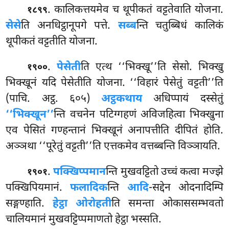
. कालिकत्तयमेव च थूपीकतं वट्टतेवाति योजना.
१८९९
सेसे
ति अनधिट्ठानूपगे पत्ते.
सब्ब
न्ति चतुब्बिधं कालिकं
थूपीकतं वट्टतीति योजना.
.
पेसेती
ति एत्थ ‘‘भिक्खू’’ति सेसो. भिक्खु
१९००
भिक्खूनं यदि पेसेतीति योजना. ‘‘विहारं पेसेतुं वट्टती’’ति
(पाचि. अट्ठ. ६०५)
अट्ठकथाय
अधिप्पायं दस्सेतुं
‘‘भिक्खून’’
न्ति वचनेन पटिग्गहणं अविजहित्वा भिक्खुना
एव पेसितं गण्हन्तानं भिक्खूनं अनापत्तीति दीपितं होति.
अञ्ञथा ‘‘पूरेतुं वट्टती’’ति एत्तकमेव वत्तब्बन्ति विञ्ञायति.
.
पक्खिप्पमान
न्ति मुखवट्टितो उच्चं कत्वा मज्झे
१९०१
पक्खिपियमानं.
फलादिक
न्ति
आदि
-सद्देन ओदनादिम्पि
सङ्गण्हाति.
हेट्ठा
ओरोहती
ति समन्ता ओकाससम्भवतो
चालियमानं मुखवट्टिप्पमाणतो हेट्ठा भस्सति.