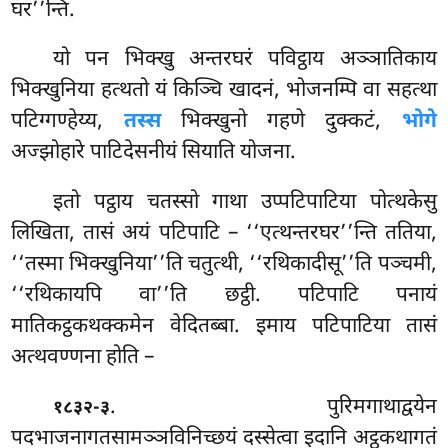
घर’’न्ति.
यो
पन भिक्खु अन्तरघरं पविट्ठाय अञ्ञातिकाय
भिक्खुनिया हत्थतो यं किञ्चि खादनं, भोजनम्पि वा सहत्था
पटिग्गण्हेय्य,
तस्स
भिक्खुनो गहणे दुक्कटं,
भोगे
अज्झोहारे पाटिदेसनीयं सियाति योजना.
इतो पट्ठाय चतस्सो गाथा उप्पटिपाटिया पोत्थकेसु
लिखिता, तासं अयं पटिपाटि – ‘‘एत्थन्तरघर’’न्ति ततिया,
‘‘तस्मा भिक्खुनिया’’ति चतुत्थी, ‘‘रथिकादीसू’’ति पञ्चमी
,
‘‘रथिकायपि वा’’ति छट्ठी. पटिपाटि पनायं
मातिकट्ठकथक्कमेन वेदितब्बा. इमाय पटिपाटिया तासं
अत्थवण्णना होति –
. पुरिमगाथाद्वयेन
१८३२-३
पदभाजनागतसामञ्ञविनिच्छयं दस्सेत्वा इदानि अट्ठकथागतं