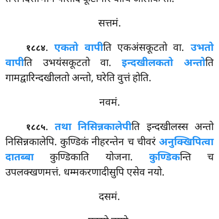
सत्तमं.
.
एकतो
वापी
ति एकअंसकूटतो वा.
उभतो
१८८४
वापी
ति उभयंसकूटतो वा.
इन्दखीलकतो अन्तो
ति
गामद्वारिन्दखीलतो अन्तो, घरेति वुत्तं होति.
नवमं.
.
तथा निसिन्नकालेपी
ति इन्दखीलस्स अन्तो
१८८५
निसिन्नकालेपि. कुण्डिकं नीहरन्तेन च चीवरं
अनुक्खिपित्वा
दातब्बा
कुण्डिकाति योजना.
कुण्डिक
न्ति च
उपलक्खणमत्तं. धम्मकरणादीसुपि एसेव नयो.
दसमं.