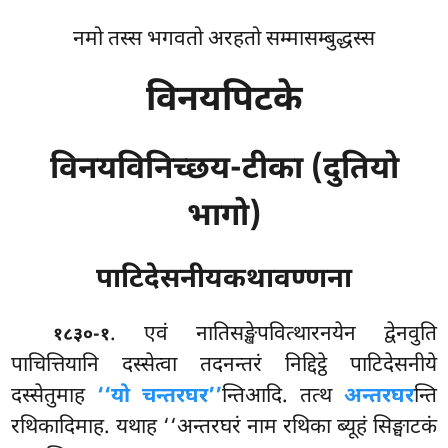
नमो तस्स भगवतो अरहतो सम्मासम्बुद्धस्स
विनयपिटके
विनयविनिच्छय-टीका (दुतियो
भागो)
पाटिदेसनीयकथावण्णना
. एवं
नातिसङ्खेपवित्थारनयेन द्वेनवुति
१८३०-१
पाचित्तियानि दस्सेत्वा तदनन्तरं निद्दिट्ठे पाटिदेसनीये
दस्सेतुमाह
‘‘यो चन्तरघर’’
न्तिआदि. तत्थ
अन्तरघर
न्ति
रथिकादिमाह. यथाह ‘‘अन्तरघरं नाम रथिका ब्यूहं सिङ्घाटकं