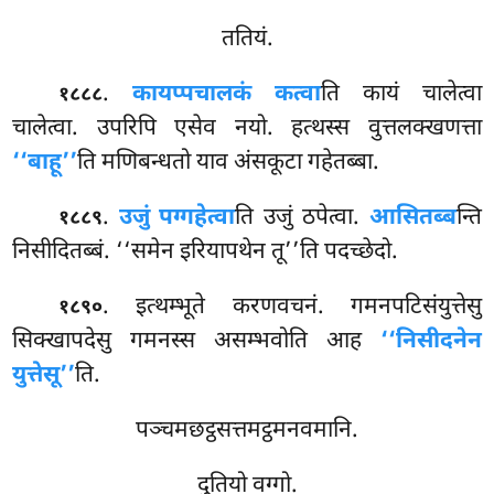
ततियं.
.
कायप्पचालकं कत्वा
ति कायं चालेत्वा
१८८८
चालेत्वा. उपरिपि एसेव नयो. हत्थस्स वुत्तलक्खणत्ता
‘‘बाहू’’
ति मणिबन्धतो याव अंसकूटा गहेतब्बा.
.
उजुं पग्गहेत्वा
ति उजुं ठपेत्वा.
आसितब्ब
न्ति
१८८९
निसीदितब्बं. ‘‘समेन इरियापथेन तू’’ति पदच्छेदो.
. इत्थम्भूते करणवचनं. गमनपटिसंयुत्तेसु
१८९०
सिक्खापदेसु गमनस्स असम्भवोति आह
‘‘निसीदनेन
युत्तेसू’’
ति.
पञ्चमछट्ठसत्तमट्ठमनवमानि.
दुतियो वग्गो.