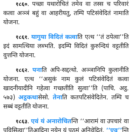
. पच्छा यथारोचितं तमेव वा तस्स च परिवारं
१८६०
कत्वा अञ्ञं बहुं वा आहरीयतु, तम्पि पटिसंवेदितं नामाति
योजना.
.
यागुया विदितं कत्वा
ति एत्थ ‘‘तं ठपेत्वा’’ति
१८६१
इदं सामत्थिया लब्भति. इदम्पि विदितं कुरुन्दियं वट्टतीति
वुत्तन्ति योजना.
.
पना
ति
अपि-सद्दत्थो. अञ्ञानिपि कुलानीति
१८६२
योजना. एत्थ ‘‘असुकं नाम कुलं पटिसंवेदितं कत्वा
खादनीयादीनि गहेत्वा गच्छतीति सुत्वा’’ति (पाचि. अट्ठ.
५७३)
अट्ठकथा
सेसो.
तेना
ति कतपटिसंवेदितेन. तम्पि च
सब्बं वट्टतीति योजना.
.
एवं यं अनारोचित
न्ति ‘‘आरामं वा उपचारं वा
१८६३
पविसित्वा’’तिआदिना नयेन यं पठमं अनिवेदितं.
‘‘एव’’
न्ति