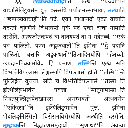
.
छप्पञ्चवाचाही
ति
एत्थ ‘‘पञ्चा’’ति
६६
वाचासिलिट्ठवसेन वुत्तं कस्सचि पयोजनस्साभावा.
तत्था
ति
‘‘छप्पञ्चवाचाही’’ति पदे. एको गाथापादो एका वाचाति
वदन्तो चुण्णिये विभत्यन्तं एकं पदं एका वाचा नामाति
दस्सेति, अत्थजोतकपदं वा वाक्यपदं वा न गहेतब्बं. ‘‘एकं
पदं पाळितो, पञ्च अट्ठकथातो’’ति इमिना ‘‘द्वे पदानि
पाळितो, चत्तारि अट्ठकथातो’’तिआदिनयोपि गहेतब्बो.
छपदानतिक्कमोयेव हि पमाणं.
तस्मि
न्ति एत्थ सति
विभत्तिविपल्लासे लिङ्गस्सापि विपल्लासो होति ‘‘तस्मि’’न्ति
पुल्लिङ्गेन वुत्तत्ता. सति च विभत्तिविपल्लासे ‘‘तस्सा’’ति
इत्थिलिङ्गभावेन पवत्ता. ‘‘मातुगामस्सा’’ति
नियतपुल्लिङ्गापेक्खनस्स असम्भवतो अत्थवसेन
‘‘एकिस्सा’’ति इत्थिलिङ्गभावेन वुत्तं. इमिना
भेदलिङ्गनिस्सितो विसेसनविसेस्योपि अत्थीति दस्सेति.
तुम्हाक
न्ति निद्धारणसमुदायो. ‘‘सुणाथा’’ति अवत्वा