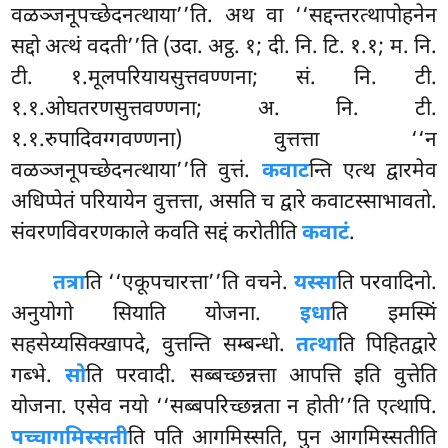
वळञ्जनूपच्छेदनत्थाया’’ति. अथ वा ‘‘सद्दन्तरत्थापोहनेन
सद्दो अत्थं वदती’’ति (उदा. अट्ठ. १; दी. नि. टि. १.१; म. नि.
टी. १.मूलपरियायसुत्तवण्णना; सं. नि. टी.
१.१.ओघतरणसुत्तवण्णना; अ. नि. टी.
१.१.रुपादिवग्गवण्णना) वुत्तत्ता ‘‘न
वळञ्जनूपच्छेदनत्थाया’’ति वुत्तं.
कवाट
न्ति एत्थ द्वारमेव
अधिप्पेतं परियायेन वुत्तत्ता, असति च द्वारे कवाटस्साभावतो.
संवरणविवरणकाले कवति सद्दं करोतीति
कवाटं
.
तत्रा
ति ‘‘एकूपचारत्ता’’ति वचने.
यस्सा
ति परवादिनो.
अनुयोगो सियाति योजना.
इधा
ति इमस्मिं
सहसेय्यसिक्खापदे, वुत्तन्ति सम्बन्धो.
तत्था
ति पिहितद्वारे
गब्भे.
सो
ति परवादी. सब्बच्छन्नत्ता आपत्ति इति वुत्तेति
योजना. एसेव नयो
‘‘सब्बपरिच्छन्नता न होती’’ति एत्थापि.
पच्चागमिस्सती
ति पति आगमिस्सति, पुन आगमिस्सतीति