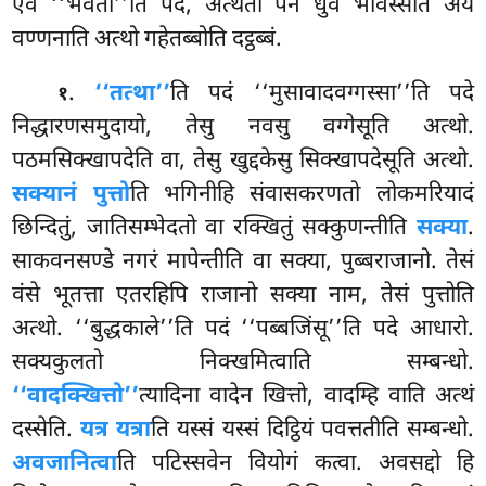
एवं ‘‘भवती’’ति पदे, अत्थतो पन धुवं भविस्सति अयं
वण्णनाति अत्थो गहेतब्बोति दट्ठब्बं.
.
‘‘तत्था’’
ति
पदं ‘‘मुसावादवग्गस्सा’’ति पदे
१
निद्धारणसमुदायो, तेसु नवसु वग्गेसूति अत्थो.
पठमसिक्खापदेति वा, तेसु खुद्दकेसु सिक्खापदेसूति अत्थो.
सक्यानं पुत्तो
ति भगिनीहि संवासकरणतो लोकमरियादं
छिन्दितुं, जातिसम्भेदतो वा रक्खितुं सक्कुणन्तीति
सक्या
.
साकवनसण्डे नगरं मापेन्तीति वा सक्या, पुब्बराजानो. तेसं
वंसे भूतत्ता एतरहिपि राजानो सक्या नाम, तेसं पुत्तोति
अत्थो. ‘‘बुद्धकाले’’ति पदं ‘‘पब्बजिंसू’’ति पदे आधारो.
सक्यकुलतो निक्खमित्वाति सम्बन्धो.
‘‘वादक्खित्तो’’
त्यादिना वादेन खित्तो, वादम्हि वाति अत्थं
दस्सेति.
यत्र यत्रा
ति यस्सं यस्सं दिट्ठियं पवत्ततीति सम्बन्धो.
अवजानित्वा
ति पटिस्सवेन वियोगं कत्वा. अवसद्दो हि