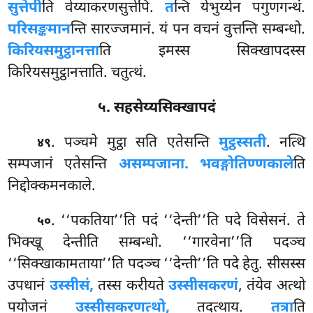
सुत्तेपी
ति वेय्याकरणसुत्तेपि.
त
न्ति येभुय्येन पगुणगन्थं.
परिसङ्कमान
न्ति सारज्जमानं. यं पन वचनं वुत्तन्ति सम्बन्धो.
किरियसमुट्ठानत्ता
ति इमस्स सिक्खापदस्स
किरियसमुट्ठानत्ताति. चतुत्थं.
५. सहसेय्यसिक्खापदं
. पञ्चमे मुट्ठा सति एतेसन्ति
मुट्ठस्सती
. नत्थि
४९
सम्पजानं एतेसन्ति
असम्पजाना. भवङ्गोतिण्णकाले
ति
निद्दोक्कमनकाले.
. ‘‘पकतिया’’ति पदं ‘‘देन्ती’’ति पदे विसेसनं. ते
५०
भिक्खू देन्तीति सम्बन्धो. ‘‘गारवेना’’ति पदञ्च
‘‘सिक्खाकामताया’’ति पदञ्च ‘‘देन्ती’’ति पदे हेतु. सीसस्स
उपधानं
उस्सीसं,
तस्स करीयते
उस्सीसकरणं
, तंयेव अत्थो
पयोजनं
उस्सीसकरणत्थो,
तदत्थाय.
तत्रा
ति