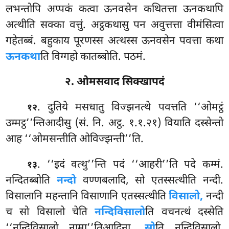
लभन्तोपि अप्पकं कत्वा ऊनवसेन कथितत्ता
ऊनकथापि
अत्थीति सक्का वत्तुं. अट्ठकथासु पन अवुत्तत्ता वीमंसित्वा
गहेतब्बं. बहुकाय पूरणस्स अत्थस्स ऊनवसेन पवत्ता कथा
ऊनकथा
ति विग्गहो कातब्बोति. पठमं.
२. ओमसवाद सिक्खापदं
. दुतिये मसधातु विज्झनत्थे पवत्तति ‘‘ओमट्ठं
१२
उम्मट्ठ’’न्तिआदीसु (सं. नि. अट्ठ. १.१.२१) वियाति दस्सेन्तो
आह ‘‘ओमसन्तीति ओविज्झन्ती’’ति.
. ‘‘इदं वत्थु’’न्ति पदं ‘‘आहरी’’ति पदे कम्मं.
१३
नन्दितब्बोति
नन्दो
वण्णबलादि, सो एतस्सत्थीति नन्दी.
विसालानि महन्तानि विसाणानि एतस्सत्थीति
विसालो,
नन्दी
च सो विसालो चेति
नन्दिविसालो
ति वचनत्थं दस्सेति
‘‘नन्दिविसालो नामा’’तिआदिना.
सो
ति नन्दिविसालो,