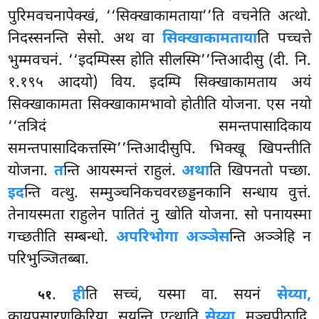
पुरिमवचनापेक्खं, ‘‘सिक्खाकामताया’’ति वचनेति अत्थो.
निदस्सनन्ति सेसो. अथ वा
सिक्खाकामताया
ति पच्चत्ते
भुम्मवचनं. ‘‘इदम्पिस्स होति सीलस्मि’’न्तिआदीसु (दी. नि.
१.१९५ आदयो) विय. इदम्पि सिक्खाकामताय अयं
सिक्खाकामता सिक्खाकामभावो होतीति योजना. एस नयो
‘‘तत्रिदं समन्तपासादिकाय
समन्तपासादिकत्तस्मि’’न्तिआदीसुपि. भिक्खू खिपन्तीति
योजना.
त
न्ति आयस्मन्तं राहुलं.
अथा
ति खिपनतो पच्छा.
इद
न्ति वत्थु. सम्मुञ्चनिकचवरछड्डनकानि सन्धाय वुत्तं.
तेनायस्मता राहुलेन पातितं नु खोति योजना. सो पनायस्मा
गच्छतीति सम्बन्धो.
अपरिभोगा अञ्ञेस
न्ति अञ्ञेहि न
परिभुञ्जितब्बा.
.
ही
ति सच्चं, यस्मा वा. सयनं
सेय्या,
५१
कायपसारणकिरिया, सयन्ति एत्थाति
सेय्या,
मञ्चपीठादि.