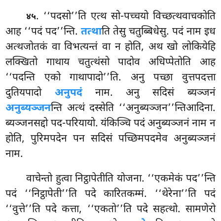
. ‘‘पदसो’’ति
एत्थ सो-पच्चयो विच्छत्थवाचकोति
४५
आह ‘‘पदं पद’’न्ति.
तत्था
ति तेसु चतुब्बिधेसु. पदं नाम इध
अत्थजोतकं वा विभत्यन्तं वा न होति, अथ खो लोकियेहि
लक्खितो गाथाय चतुत्थंसो पादोव अधिप्पेतोति आह
‘‘पदन्ति एको गाथापादो’’ति. अनु पच्छा वुत्तपदत्ता
दुतियपादो
अनुपदं
नाम. अनु सदिसं ब्यञ्जनं
अनुब्यञ्जन
न्ति अत्थं दस्सेति ‘‘अनुब्यञ्जन’’न्तिआदिना.
ब्यञ्जनसद्दो पद-परियायो. यंकिञ्चि पदं अनुब्यञ्जनं नाम न
होति, पुरिमपदेन पन सदिसं पच्छिमपदमेव अनुब्यञ्जनं
नाम.
वाचेन्तो हुत्वा निट्ठापेतीति योजना. ‘‘एकमेकं पद’’न्ति
पदं ‘‘निट्ठापेती’’ति पदे कारितकम्मं. ‘‘थेरेना’’ति पदं
‘‘वुत्ते’’ति पदे कत्ता, ‘‘एकतो’’ति पदे सहत्थो. सामणेरो