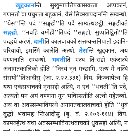
खुद्दकान
न्ति
सुखुमापत्तिपकासकत्ता अप्पकानं,
गणनतो वा पचुरत्ता बहुकानं. येसं सिक्खापदानन्ति सम्बन्धो.
‘‘येस’’न्ति पदं ‘‘सङ्गहो’’ति पदे साम्यत्थछट्ठी. सङ्गहीयते
सङ्गहो
. ‘‘नवहि वग्गेही’’तिपदं ‘‘सङ्गहो, सुप्पतिट्ठितो’’ति
पदद्वये करणं.
दानी
ति कालवाचको सत्तम्यन्तनिपातो इदानि-
परियायो, इमस्मिं कालेति अत्थो.
तेस
न्ति खुद्दकानं, अयं
वण्णनाति सम्बन्धो.
भवती
ति एत्थ ति-सद्दो एकंसत्थे
अनागतकालिको होति ‘‘निरयं नून गच्छामि, एत्थ मे नत्थि
संसयो’’तिआदीसु (जा. २.२२.३३१) विय. किञ्चापेत्थ हि
यथा एकंसवाचको नूनसद्दो अत्थि, न एवं ‘‘भवती’’ति पदे,
अत्थतो पन अयं वण्णना नून भविस्सतीति अत्थो गहेतब्बो.
अथ वा अवस्सम्भावियत्थे अनागतकालवाचको होति ‘‘धुवं
बुद्धो भवामह’’न्तिआदीसु (बु. वं. २.१०९-११४) विय.
कामञ्हेत्थ यथा अवस्सम्भावियत्थवाचको धुवसद्दो अत्थि, न