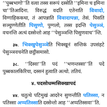
‘‘पुब्बभागो’’ति वत्वा तस्स सरूपं दस्सेति ‘‘इमिना च इमिना
चा’’तिआदिना. विरुद्धं वदति एतेनाति
विवादो,
विग्गाहिककथा
, तं आपन्नाति
विवादापन्ना,
तेसं. पिसति
सञ्चुण्णेतीति
पिसुणो,
पुग्गलो, तस्स इदन्ति
पेसुञ्ञं,
वचनन्ति अत्थं दस्सेन्तो आह ‘‘पेसुञ्ञन्ति पिसुणवाच’’न्ति.
.
भिक्खुपेसुञ्ञे
ति भिक्खूनं सन्तिकं उपसंहटे
३७
पेसुञ्ञवचनेति छट्ठीसमासो.
. ‘‘दिस्वा’’ति पदं ‘‘भणन्तस्सा’’ति पदे
३८
पुब्बकालकिरिया, दस्सनं हुत्वाति अत्थो. ततियं.
४. पदसोधम्मसिक्खापदं
. चतुत्थे पटिमुखं आदरेन सुणन्तीति
पतिस्सा,
न
४४
पतिस्सा
अप्पतिस्सा
ति दस्सेन्तो आह ‘‘अप्पतिस्सवा’’ति.