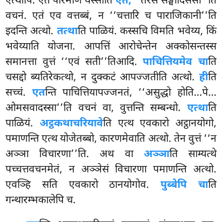
एत्थापि. एतं परिमाणं यस्साति
एतं,
‘‘तेरस सङ्घादिसेसा’’ति
वचनं. एतं एव वत्तब्बं, न ‘‘चत्तारि च पाराजिकानी’’ति
इदन्ति अत्थो.
तत्था
ति पाळियं. कस्सचि विमति भवेय्य, किं
भवेय्याति योजना. आपत्तिं आरोचेन्तेन अक्कोसन्तस्स
समानत्ता वुत्तं ‘‘एवं सती’’तिआदि.
पाचित्तियमेव चा
ति
चसद्दो ब्यतिरेकत्थो, न दुक्कटं आपज्जतीति अत्थो.
ही
ति
सच्चं.
एत
न्ति पाचित्तियापज्जनतं, ‘‘असुद्धो होति…पे…
ओमसवादस्सा’’ति वचनं वा, वुत्तन्ति सम्बन्धो.
एत्था
ति
पाळियं.
अट्ठकथाचरियावे
ति एत्थ एवकारो अट्ठानयोगो,
पमाणन्ति एत्थ योजेतब्बो, कारणमेवाति अत्थो. तेन वुत्तं ‘‘न
अञ्ञा विचारणा’’ति. अथ वा
अञ्ञा
ति साम्यत्थे
पच्चत्तवचनमेतं, न अञ्ञेसं विचारणा पमाणन्ति अत्थो.
एवञ्हि सति एवकारो ठानयोगोव.
पुब्बेपि चा
ति
गन्थारम्भकालेपि च.