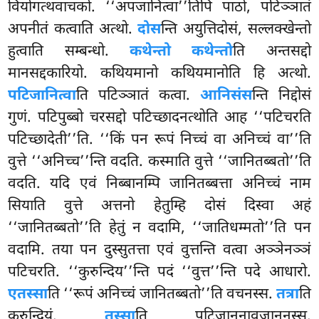
वियोगत्थवाचको. ‘‘अपजानित्वा’’तिपि पाठो, पटिञ्ञातं
अपनीतं कत्वाति अत्थो.
दोस
न्ति अयुत्तिदोसं, सल्लक्खेन्तो
हुत्वाति सम्बन्धो.
कथेन्तो कथेन्तो
ति अन्तसद्दो
मानसद्दकारियो. कथियमानो कथियमानोति हि अत्थो.
पटिजानित्वा
ति पटिञ्ञातं कत्वा.
आनिसंस
न्ति निद्दोसं
गुणं. पटिपुब्बो चरसद्दो पटिच्छादनत्थोति आह ‘‘पटिचरति
पटिच्छादेती’’ति. ‘‘किं पन रूपं निच्चं वा अनिच्चं वा’’ति
वुत्ते ‘‘अनिच्च’’न्ति वदति. कस्माति वुत्ते ‘‘जानितब्बतो’’ति
वदति. यदि एवं निब्बानम्पि जानितब्बत्ता अनिच्चं नाम
सियाति वुत्ते अत्तनो हेतुम्हि दोसं दिस्वा अहं
‘‘जानितब्बतो’’ति हेतुं न वदामि, ‘‘जातिधम्मतो’’ति पन
वदामि. तया पन दुस्सुतत्ता एवं वुत्तन्ति वत्वा अञ्ञेनञ्ञं
पटिचरति. ‘‘कुरुन्दिय’’न्ति पदं ‘‘वुत्त’’न्ति पदे आधारो.
एतस्सा
ति ‘‘रूपं अनिच्चं जानितब्बतो’’ति वचनस्स.
तत्रा
ति
कुरुन्दियं.
तस्सा
ति पटिजाननावजाननस्स.