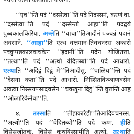
पवत्ता चेतना कथिताति योजना.
‘‘एव’’न्ति पदं ‘‘दस्सेत्वा’’ति पदे निदस्सनं, करणं वा.
‘‘दस्सेत्वा’’ति पदं ‘‘दस्सेन्तो आहा’’ति पदद्वये
पुब्बकालकिरिया.
अन्ते
ति ‘‘वाचा’’तिआदीनं पञ्चन्नं पदानं
अवसाने.
‘‘आहा’’
ति एत्थ वत्तमान-तिवचनस्स अकारो
पच्चुप्पन्नकालवाचकेन ‘‘इदानी’’ति पदेन योजितत्ता.
‘‘तत्था’’ति पदं ‘‘अत्थो वेदितब्बो’’ति पदे आधारो.
एत्था
ति ‘‘अदिट्ठं दिट्ठं मे’’तिआदीसु. ‘‘पाळिय’’न्ति पदं
‘‘देसना कता’’ति पदे आधारो. निस्सितविञ्ञाणवसेन
अवत्वा निस्सयपसादवसेन ‘‘चक्खुना दिट्ठ’’न्ति वुत्तन्ति आह
‘‘ओळारिकेनेवा’’ति.
.
तस्सा
ति ‘‘तीहाकारेही’’तिआदिवचनस्स.
४
‘‘अत्थो’’ति पदं ‘‘वेदितब्बो’’ति पदे कम्मं.
ही
ति
विसेसजोतकं, विसेसं कथयिस्सामीति अत्थो.
तत्था
ति