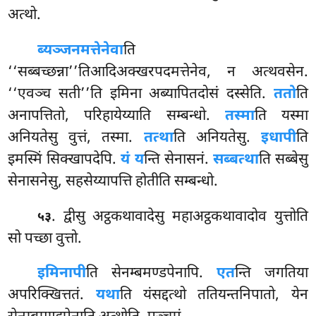
अत्थो.
ब्यञ्जनमत्तेनेवा
ति
‘‘सब्बच्छन्ना’’तिआदिअक्खरपदमत्तेनेव, न अत्थवसेन.
‘‘एवञ्च सती’’ति
इमिना अब्यापितदोसं दस्सेति.
ततो
ति
अनापत्तितो, परिहायेय्याति सम्बन्धो.
तस्मा
ति यस्मा
अनियतेसु वुत्तं, तस्मा.
तत्था
ति अनियतेसु.
इधापी
ति
इमस्मिं सिक्खापदेपि.
यं य
न्ति सेनासनं.
सब्बत्था
ति सब्बेसु
सेनासनेसु, सहसेय्यापत्ति होतीति सम्बन्धो.
. द्वीसु अट्ठकथावादेसु महाअट्ठकथावादोव युत्तोति
५३
सो पच्छा वुत्तो.
इमिनापी
ति सेनम्बमण्डपेनापि.
एत
न्ति जगतिया
अपरिक्खित्ततं.
यथा
ति यंसद्दत्थो ततियन्तनिपातो, येन