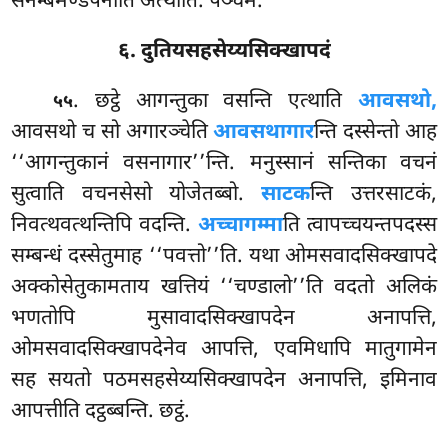
सेनम्बमण्डपेनाति अत्थोति. पञ्चमं.
६. दुतियसहसेय्यसिक्खापदं
. छट्ठे आगन्तुका वसन्ति एत्थाति
आवसथो,
५५
आवसथो च सो अगारञ्चेति
आवसथागार
न्ति दस्सेन्तो आह
‘‘आगन्तुकानं वसनागार’’न्ति. मनुस्सानं सन्तिका वचनं
सुत्वाति वचनसेसो योजेतब्बो.
साटक
न्ति उत्तरसाटकं,
निवत्थवत्थन्तिपि वदन्ति.
अच्चागम्मा
ति त्वापच्चयन्तपदस्स
सम्बन्धं दस्सेतुमाह ‘‘पवत्तो’’ति. यथा ओमसवादसिक्खापदे
अक्कोसेतुकामताय खत्तियं ‘‘चण्डालो’’ति वदतो अलिकं
भणतोपि मुसावादसिक्खापदेन अनापत्ति,
ओमसवादसिक्खापदेनेव आपत्ति, एवमिधापि मातुगामेन
सह सयतो पठमसहसेय्यसिक्खापदेन अनापत्ति, इमिनाव
आपत्तीति दट्ठब्बन्ति. छट्ठं.