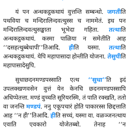
यं पन अन्धकट्ठकथायं वुत्तन्ति सम्बन्धो.
जगती
ति
पथविया च मन्दिरालिन्दवत्थुस्स च नाममेतं. इध पन
मन्दिरालिन्दवत्थुसङ्खाता भूभेदा गहिता.
तत्था
ति
अन्धकट्ठकथायं. कस्मा पाळिया न समेतीति आह
‘‘दसहत्थुब्बेधापी’’तिआदि.
ही
ति यस्मा.
तत्था
ति
अन्धकट्ठकथायं. येपि महापासादा होन्तीति योजना.
तेसुपी
ति
महापासादेसुपि.
सुधाछदनमण्डपस्साति एत्थ
‘‘सुधा’’
ति इदं
उपलक्खणवसेन वुत्तं येन केनचि छदनमण्डपस्सापि
अधिप्पेतत्ता. मण्डं वुच्चति सूरियरस्मि, तं पाति रक्खति, ततो
वा जनन्ति
मण्डपं
. ननु एकूपचारं होति पाकारस्स छिद्दत्ताति
आह ‘‘न ही’’तिआदि.
ही
ति सच्चं, यस्मा वा. वळञ्जनत्थाय
एवाति एवकारो योजेतब्बो. तेनाह ‘‘न