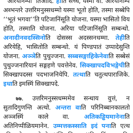
‘‘अरियानम्पी’’तिआदि.
ही
ति सच्चं, यस्मा वा. अरियानम्पि
अब्भन्तरे उत्तरिमनुस्सधम्मो यस्मा भूतो होति, तस्मा सब्बेपि
‘‘भूतं भगवा’’ति पटिजानिंसूति योजना. यस्मा भासितो विय
होति, तस्माति योजना. अरिया पटिजानिंसूति सम्बन्धो.
अनादीनवदस्सिनो
ति दोसस्स अदस्सनधम्मा.
तेही
ति
अरियेहि, भासितोति सम्बन्धो. यं पिण्डपातं उप्पादेसुन्ति
योजना.
अञ्ञे
ति पुथुज्जना.
सब्बसङ्गाहिकेनेवा
ति सब्बेसं
पुथुज्जनारियानं सङ्गहणे पवत्तेनेव.
सिक्खापदविभङ्गेपी
ति
सिक्खापदस्स पदभाजनियेपि.
तत्था
ति चतुत्थपाराजिके.
इधा
ति इमस्मिं सिक्खापदे.
. उत्तरिमनुस्सधम्ममेव सन्धाय वुत्तं, न
७७
सुतादिगुणन्ति अत्थो.
अन्तरा वा
ति परिनिब्बानकालतो
अञ्ञस्मिं काले वा.
अतिकड्ढियमानेना
ति
अतिनिप्पीळियमानेन.
उम्मत्तकस्साति
इदं पना
ति एत्थ