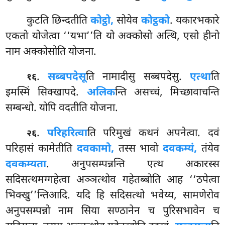
कुटति
छिन्दतीति
कोट्ठो,
सोयेव
कोट्ठको
. यकारभकारे
एकतो योजेत्वा ‘‘यभा’’ति यो अक्कोसो अत्थि, एसो हीनो
नाम अक्कोसोति योजना.
.
सब्बपदेसू
ति नामादीसु सब्बपदेसु.
एत्था
ति
१६
इमस्मिं सिक्खापदे.
अलिक
न्ति असच्चं, मिच्छावाचन्ति
सम्बन्धो. योपि वदतीति योजना.
.
परिहरित्वा
ति
परिमुखं कथनं अपनेत्वा. दवं
२६
परिहासं कामेतीति
दवकामो,
तस्स भावो
दवकम्यं,
तंयेव
दवकम्यता
. अनुपसम्पन्नन्ति एत्थ अकारस्स
सदिसत्थमग्गहेत्वा अञ्ञत्थोव गहेतब्बोति आह ‘‘ठपेत्वा
भिक्खु’’न्तिआदि. यदि हि सदिसत्थो भवेय्य, सामणेरोव
अनुपसम्पन्नो नाम सिया सण्ठानेन च पुरिसभावेन च