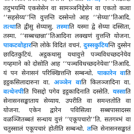
तदुभयम्पि एकसेसेन वा सामञ्ञनिद्देसेन वा एकतो कत्वा
‘‘सहसेय्य’’न्ति वुत्तन्ति दस्सेन्तो आह ‘‘सेय्या’’तिआदि.
तत्था
ति द्वीसु सेय्यासु.
तस्मा
ति यस्मा द्वे सेय्या दस्सिता,
तस्मा. ‘‘सब्बच्छन्ना’’तिआदिना लक्खणं वुत्तन्ति योजना.
पाकटवोहार
न्ति लोके विदितं वचनं.
दुस्सकुटिय
न्ति दुस्सेन
छादितकुटियं. अट्ठकथासु यथावुत्ते पञ्चविधच्छदनेयेव
गय्हमाने को दोसोति आह ‘‘पञ्चविधच्छदनेयेवा’’तिआदि.
यं पन
सेनासनं परिक्खित्तन्ति सम्बन्धो.
पाकारेन वा
ति
इट्ठकसिलादारुना वा.
अञ्ञेन वा
ति किलञ्जादिना वा.
वत्थेनपी
ति पिसद्दो पगेव इट्ठकादिनाति दस्सेति.
यस्सा
ति
सेनासनसङ्खाताय सेय्याय. उपरीति वा समन्ततोति वा
योजना. एकेन द्वारेन पविसित्वा सब्बपासादस्स
वळञ्जितब्बतं सन्धाय वुत्तं ‘‘एकूपचारो’’ति. सतगब्भं वा
चतुस्सालं एकूपचारं होतीति सम्बन्धो.
त
न्ति सेनासनसङ्खातं