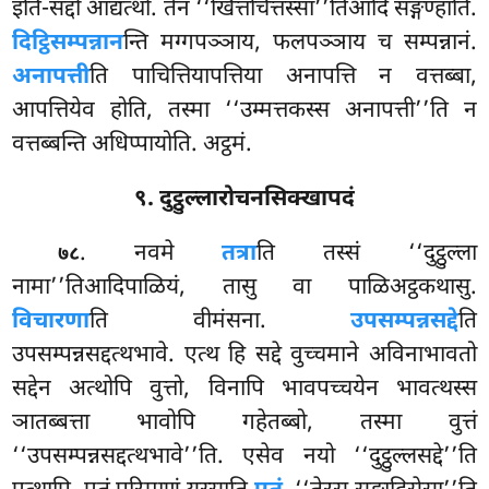
इति-सद्दो आद्यत्थो. तेन ‘‘खित्तचित्तस्सा’’तिआदिं सङ्गण्हाति.
दिट्ठिसम्पन्नान
न्ति मग्गपञ्ञाय, फलपञ्ञाय च सम्पन्नानं.
अनापत्ती
ति पाचित्तियापत्तिया अनापत्ति न वत्तब्बा,
आपत्तियेव होति, तस्मा ‘‘उम्मत्तकस्स अनापत्ती’’ति न
वत्तब्बन्ति अधिप्पायोति. अट्ठमं.
९. दुट्ठुल्लारोचनसिक्खापदं
. नवमे
तत्रा
ति तस्सं ‘‘दुट्ठुल्ला
७८
नामा’’तिआदिपाळियं, तासु वा पाळिअट्ठकथासु.
विचारणा
ति वीमंसना.
उपसम्पन्नसद्दे
ति
उपसम्पन्नसद्दत्थभावे
. एत्थ हि सद्दे वुच्चमाने अविनाभावतो
सद्देन अत्थोपि वुत्तो, विनापि भावपच्चयेन भावत्थस्स
ञातब्बत्ता भावोपि गहेतब्बो, तस्मा वुत्तं
‘‘उपसम्पन्नसद्दत्थभावे’’ति. एसेव नयो ‘‘दुट्ठुल्लसद्दे’’ति