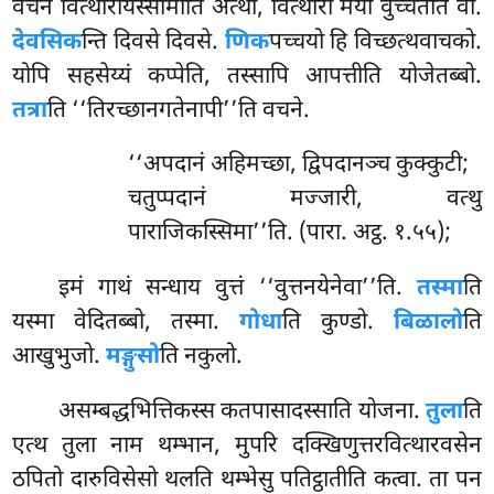
वचनं वित्थारयिस्सामीति अत्थो, वित्थारो मया वुच्चतेति वा.
देवसिक
न्ति दिवसे दिवसे.
णिक
पच्चयो हि विच्छत्थवाचको.
योपि सहसेय्यं कप्पेति, तस्सापि आपत्तीति योजेतब्बो.
तत्रा
ति ‘‘तिरच्छानगतेनापी’’ति वचने.
‘‘अपदानं अहिमच्छा, द्विपदानञ्च कुक्कुटी;
चतुप्पदानं मज्जारी, वत्थु
पाराजिकस्सिमा’’ति. (पारा. अट्ठ. १.५५);
इमं गाथं सन्धाय वुत्तं ‘‘वुत्तनयेनेवा’’ति.
तस्मा
ति
यस्मा वेदितब्बो, तस्मा.
गोधा
ति कुण्डो.
बिळालो
ति
आखुभुजो.
मङ्गुसो
ति नकुलो.
असम्बद्धभित्तिकस्स कतपासादस्साति योजना.
तुला
ति
एत्थ तुला नाम थम्भान, मुपरि दक्खिणुत्तरवित्थारवसेन
ठपितो दारुविसेसो थलति थम्भेसु पतिट्ठातीति कत्वा. ता पन