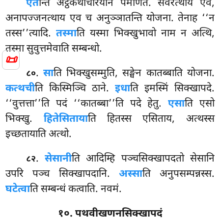
एत
न्ति अट्ठकथाचरियानं पमाणतं. संवरत्थाय एव,
अनापज्जनत्थाय एव च अनुञ्ञातन्ति योजना. तेनाह ‘‘न
तस्स’’त्यादि.
तस्मा
ति यस्मा भिक्खुभावो नाम न अत्थि,
तस्मा सुवुत्तमेवाति सम्बन्धो.
📜
.
सा
ति भिक्खुसम्मुति, सङ्घेन कातब्बाति योजना.
८०
कत्थची
ति किस्मिञ्चि ठाने.
इधा
ति इमस्मिं सिक्खापदे.
‘‘वुत्तत्ता’’ति पदं ‘‘कातब्बा’’ति पदे हेतु.
एसा
ति एसो
भिक्खु.
हितेसिताया
ति हितस्स एसिताय, अत्थस्स
इच्छतायाति अत्थो.
.
सेसानी
ति
आदिम्हि पञ्चसिक्खापदतो सेसानि
८२
उपरि पञ्च सिक्खापदानि.
अस्सा
ति अनुपसम्पन्नस्स.
घटेत्वा
ति सम्बन्धं कत्वाति. नवमं.
१०. पथवीखणनसिक्खापदं