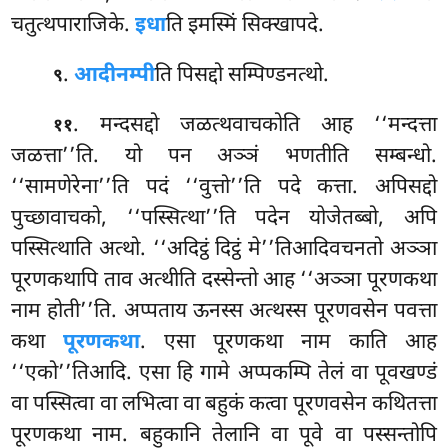
चतुत्थपाराजिके.
इधा
ति इमस्मिं सिक्खापदे.
.
आदीनम्पी
ति पिसद्दो सम्पिण्डनत्थो.
९
. मन्दसद्दो जळत्थवाचकोति आह ‘‘मन्दत्ता
११
जळत्ता’’ति. यो पन अञ्ञं भणतीति सम्बन्धो.
‘‘सामणेरेना’’ति पदं ‘‘वुत्तो’’ति पदे कत्ता. अपिसद्दो
पुच्छावाचको, ‘‘पस्सित्था’’ति पदेन योजेतब्बो, अपि
पस्सित्थाति अत्थो. ‘‘अदिट्ठं दिट्ठं मे’’तिआदिवचनतो अञ्ञा
पूरणकथापि ताव अत्थीति दस्सेन्तो आह ‘‘अञ्ञा पूरणकथा
नाम होती’’ति. अप्पताय ऊनस्स अत्थस्स पूरणवसेन पवत्ता
कथा
पूरणकथा
. एसा पूरणकथा
नाम काति आह
‘‘एको’’तिआदि. एसा हि गामे अप्पकम्पि तेलं वा पूवखण्डं
वा पस्सित्वा वा लभित्वा वा बहुकं कत्वा पूरणवसेन कथितत्ता
पूरणकथा नाम. बहुकानि तेलानि वा पूवे वा पस्सन्तोपि