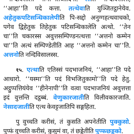
‘‘आहा’’ति पदे कत्ता.
तत्थेवा
ति युञ्जितट्ठानेयेव.
अहेतुकपटिसन्धिकालेपी
ति पि-सद्दो अनुग्गहत्थवाचको,
पगेव द्विहेतुक तिहेतुक पटिसन्धिकालेति अत्थो. ‘‘तेन
चा’’ति चकारस्स अवुत्तसम्पिण्डनत्थत्ता ‘‘अत्तनो कम्मेन
चा’’ति अत्थं सम्पिण्डेतीति आह ‘‘अत्तनो कम्मेन चा’’ति.
अत्तनो
ति नन्दिविसालस्स.
.
एत्था
ति एतिस्सं पदभाजनियं, ‘‘आहा’’ति पदे
१५
आधारो. ‘‘यस्मा’’ति पदं विभजितुकामो’’ति पदे हेतु.
अट्ठुप्पत्तियंयेव ‘‘हीनेनापी’’ति वत्वा पदभाजनियं अवुत्तत्ता
इदं वुत्तन्ति दट्ठब्बं.
वेणुकारजाती
ति विलीवकारजाति.
नेसादजाती
ति एत्थ केवट्टजातिपि सङ्गहिता.
पु वुच्चति करीसं, तं कुसति अपनेतीति
पुक्कुसो
.
पुप्फं वुच्चति करीसं, कुसुमं वा, तं छड्डेतीति
पुप्फछड्डको
.