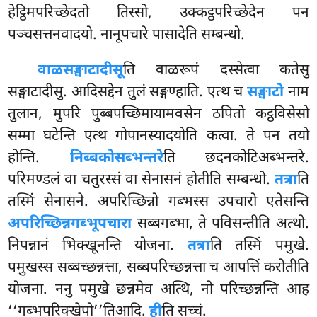
हेट्ठिमपरिच्छेदतो तिस्सो, उक्कट्ठपरिच्छेदेन पन
पञ्चसत्तनवादयो. नानूपचारे पासादेति सम्बन्धो.
वाळसङ्घाटादीसू
ति
वाळरूपं दस्सेत्वा कतेसु
सङ्घाटादीसु. आदिसद्देन तुलं सङ्गण्हाति. एत्थ च
सङ्घाटो
नाम
तुलान, मुपरि पुब्बपच्छिमायामवसेन ठपितो कट्ठविसेसो
सम्मा घटेन्ति एत्थ गोपानस्यादयोति
कत्वा. ते पन तयो
होन्ति.
निब्बकोसब्भन्तरे
ति छदनकोटिअब्भन्तरे.
परिमण्डलं वा चतुरस्सं वा सेनासनं होतीति सम्बन्धो.
तत्रा
ति
तस्मिं सेनासने. अपरिच्छिन्नो गब्भस्स उपचारो एतेसन्ति
अपरिच्छिन्नगब्भूपचारा
सब्बगब्भा, ते पविसन्तीति अत्थो.
निपन्नानं भिक्खूनन्ति योजना.
तत्रा
ति तस्मिं पमुखे.
पमुखस्स सब्बच्छन्नत्ता, सब्बपरिच्छन्नत्ता च आपत्तिं करोतीति
योजना. ननु पमुखे छन्नमेव अत्थि, नो परिच्छन्नन्ति आह
‘‘गब्भपरिक्खेपो’’तिआदि.
ही
ति सच्चं.