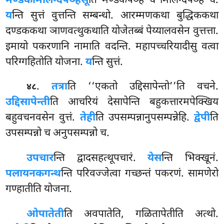
मेण्डकमिलिन्दपञ्हेसू
ति मेण्डकपञ्हे च मिलिन्दपञ्हे च.
य
न्ति सुत्तं वुत्तन्ति सम्बन्धो. आरम्मणकथा बुद्धिककथा
दण्डककथा ञाणवत्थुकथाति योजेतब्बं पेय्यालवसेन वुत्तत्ता.
इमायो पकरणानि नामाति वदन्ति. महापच्चरियादीसु वत्वा
परिग्गहितोति योजना.
य
न्ति सुत्तं.
.
तत्रा
ति ‘‘एकतो उद्दिसापेन्तो’’ति वचने.
४८
उद्दिसापेन्ती
ति आचरियं देसापेन्ति बहुकत्तारमपेक्खिय
बहुवचनवसेन वुत्तं.
तेही
ति उपसम्पन्नानुपसम्पन्नेहि.
द्वेपी
ति
उपसम्पन्नो च अनुपसम्पन्नो च.
उपचार
न्ति
द्वादसहत्थूपचारं.
येस
न्ति भिक्खूनं.
पलायनकगन्थ
न्ति परिवज्जेत्वा गच्छन्तं पकरणं. सामणेरो
गण्हातीति योजना.
ओपातेती
ति अवपातेति, गळितापेतीति अत्थो.