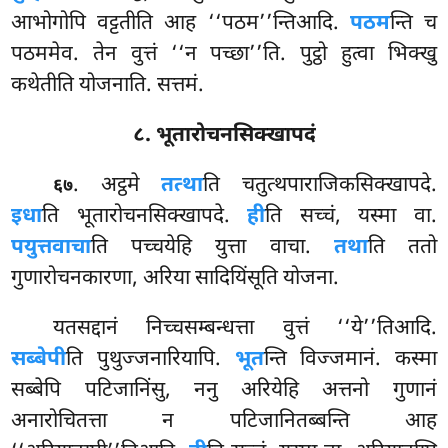
आभोगोपि वट्टतीति आह ‘‘पठम’’न्तिआदि.
पठम
न्ति च
पठममेव. तेन वुत्तं ‘‘न पच्छा’’ति. पुट्ठो हुत्वा भिक्खु
कथेतीति योजनाति. सत्तमं.
८. भूतारोचनसिक्खापदं
. अट्ठमे
तत्था
ति चतुत्थपाराजिकसिक्खापदे.
६७
इधा
ति भूतारोचनसिक्खापदे.
ही
ति सच्चं, यस्मा वा.
पयुत्तवाचा
ति पच्चयेहि युत्ता वाचा.
तथा
ति ततो
गुणारोचनकारणा, अरिया सादियिंसूति योजना.
यतसद्दानं निच्चसम्बन्धत्ता वुत्तं ‘‘ये’’तिआदि.
सब्बेपी
ति पुथुज्जनारियापि.
भूत
न्ति विज्जमानं. कस्मा
सब्बेपि पटिजानिंसु, ननु अरियेहि अत्तनो गुणानं
अनारोचितत्ता न पटिजानितब्बन्ति आह