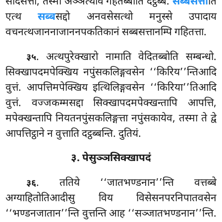
सदिसत्ता, तस्मा अञ्ञत्थोव गहेतब्बोति दट्ठब्बं.
सब्बसत्ता
ति
एत्थ
सब्ब
सद्दो अनवसेसत्थो मनुस्से उपादाय
वचनत्थजाननाजाननपकतिकानं सब्बसत्तानम्पि गहितत्ता.
. अत्थपुरेक्खारो नामाति वेदितब्बोति सम्बन्धो.
३५
सिक्खापदमपेक्खिय नपुंसकलिङ्गवसेन ‘‘किरिय’’न्तिआदि
वुत्तं. आपत्तिमपेक्खिय इत्थिलिङ्गवसेन ‘‘किरिया’’तिआदि
वुत्तं. वज्जकम्मसद्दा सिक्खापदमपेक्खन्तापि आपत्ति,
मपेक्खन्तापि नियतनपुंसकलिङ्गत्ता नपुंसकायेव, तस्मा ते द्वे
आपत्तिट्ठाने न वुत्ताति दट्ठब्बन्ति. दुतियं.
३. पेसुञ्ञसिक्खापदं
. ततिये ‘‘जातभण्डनान’’न्ति वत्तब्बे
३६
अग्याहितोतिआदीसु विय विसेसनपरनिपातवसेन
‘‘भण्डनजातान’’न्ति वुत्तन्ति आह ‘‘सञ्जातभण्डनान’’न्ति.