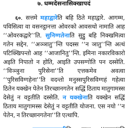
७. धम्मदेसनासिक्खापदं
. सत्तमे
महाद्वारे
ति बहि ठिते महाद्वारे. आगम्म,
६०
पविसित्वा वा वसनट्ठानत्ता ओवरको आवसथो नामाति आह
‘‘ओवरकद्वारे’’ति.
सुनिग्गतेना
ति सुट्ठु बहि निक्खमित्वा
गतेन सद्देन. ‘‘अञ्ञातु’’न्ति पदस्स ‘‘न ञातु’’न्ति अत्थं
पटिक्खिपन्तो आह ‘‘आजानितु’’न्ति. इमिना नकारविकारो
अइति निपातो न होति, आइति उपसग्गोति पन दस्सेति.
‘‘विञ्ञुना पुरिसेना’’ति एत्तकमेव अवत्वा
‘‘पुरिसविग्गहेना’’ति वदन्तो मनुस्सपुरिसविग्गहं गहेत्वा
ठितेन यक्खेन पेतेन तिरच्छानगतेन सद्धिं ठिताय मातुगामस्स
देसेतुं न वट्टतीति दस्सेति.
न यक्खेना
ति यक्खेन सद्धिं
ठिताय मातुगामस्स देसेतुं न वट्टतीति योजना. एस नयो ‘‘न
पेतेन, न तिरच्छानगतेना’’ति एत्थापि.