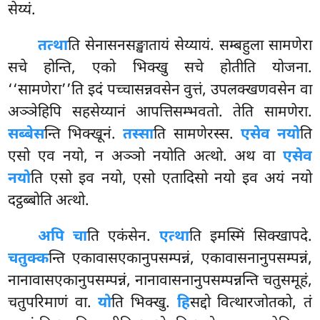
सेय्यं.
तत्था
ति सेनासनसङ्खातायं सेय्यायं. सम्बहुला सामणेरा
सचे होन्ति, एको भिक्खु सचे होतीति योजना.
‘‘सामणेरा’’ति
इदं पच्चासन्नवसेन वुत्तं, उपलक्खणवसेन वा
अञ्ञेहिपि सहसेय्यानं आपत्तिसम्भवतो. तेति सामणेरा.
सब्बेस
न्ति भिक्खूनं.
तस्सा
ति सामणेरस्स.
एसेव नयो
ति
एसो एव नयो, न अञ्ञो नयोति अत्थो. अथ वा
एसेव
नयो
ति एसो इव नयो, एसो एतादिसो नयो इव अयं नयो
दट्ठब्बोति अत्थो.
अपि चा
ति एकंसेन.
एत्था
ति इमस्मिं सिक्खापदे.
चतुक्क
न्ति एकावासएकानुपसम्पन्नं, एकावासनानुपसम्पन्नं,
नानावासएकानुपसम्पन्नं, नानावासनानुपसम्पन्नन्ति चतुसमूहं,
चतुपरिमाणं वा.
यो
ति भिक्खु.
हि
सद्दो वित्थारजोतको, तं