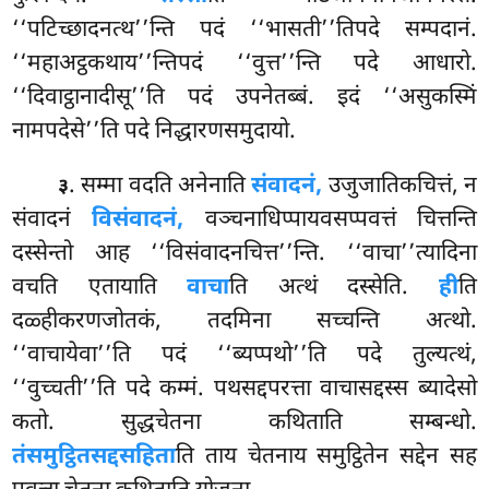
‘‘पटिच्छादनत्थ’’न्ति पदं ‘‘भासती’’तिपदे सम्पदानं.
‘‘महाअट्ठकथाय’’न्तिपदं ‘‘वुत्त’’न्ति पदे आधारो.
‘‘दिवाट्ठानादीसू’’ति पदं उपनेतब्बं. इदं ‘‘असुकस्मिं
नामपदेसे’’ति पदे निद्धारणसमुदायो.
. सम्मा
वदति अनेनाति
संवादनं,
उजुजातिकचित्तं, न
३
संवादनं
विसंवादनं,
वञ्चनाधिप्पायवसप्पवत्तं चित्तन्ति
दस्सेन्तो आह ‘‘विसंवादनचित्त’’न्ति. ‘‘वाचा’’त्यादिना
वचति एतायाति
वाचा
ति अत्थं दस्सेति
.
ही
ति
दळ्हीकरणजोतकं, तदमिना सच्चन्ति अत्थो.
‘‘वाचायेवा’’ति पदं ‘‘ब्यप्पथो’’ति पदे तुल्यत्थं,
‘‘वुच्चती’’ति पदे कम्मं. पथसद्दपरत्ता वाचासद्दस्स ब्यादेसो
कतो. सुद्धचेतना कथिताति सम्बन्धो.
तंसमुट्ठितसद्दसहिता
ति ताय चेतनाय समुट्ठितेन सद्देन सह