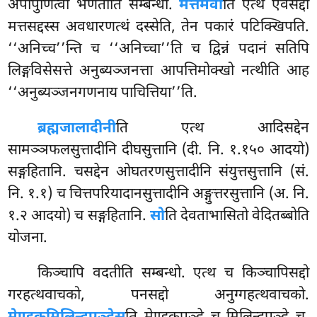
अपापुणित्वा भणतीति सम्बन्धो.
मत्तमेवा
ति एत्थ एवसद्दो
मत्तसद्दस्स अवधारणत्थं दस्सेति, तेन पकारं पटिक्खिपति.
‘‘अनिच्च’’न्ति च ‘‘अनिच्चा’’ति च द्विन्नं पदानं सतिपि
लिङ्गविसेसत्ते अनुब्यञ्जनत्ता आपत्तिमोक्खो नत्थीति आह
‘‘अनुब्यञ्जनगणनाय पाचित्तिया’’ति.
ब्रह्मजालादीनी
ति
एत्थ आदिसद्देन
सामञ्ञफलसुत्तादीनि दीघसुत्तानि (दी. नि. १.१५० आदयो)
सङ्गहितानि. चसद्देन ओघतरणसुत्तादीनि संयुत्तसुत्तानि (सं.
नि. १.१) च चित्तपरियादानसुत्तादीनि अङ्गुत्तरसुत्तानि (अ. नि.
१.२ आदयो) च सङ्गहितानि.
सो
ति देवताभासितो वेदितब्बोति
योजना.
किञ्चापि वदतीति सम्बन्धो. एत्थ च किञ्चापिसद्दो
गरहत्थवाचको, पनसद्दो अनुग्गहत्थवाचको.