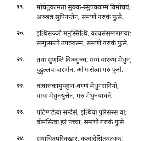
.
मोचेतुकामता सुक्क-स्सुपक्कम्म विमोचयं;
१९
अञ्ञत्र सुपिनन्तेन, समणो गरुकं फुसे.
.
इत्थिसञ्ञी
मनुस्सित्थिं, कायसंसग्गरागवा;
२०
सम्फुसन्तो उपक्कम्म, समणो गरुकं फुसे.
.
तथा सुणन्तिं विञ्ञुञ्च, मग्गं वारब्भ मेथुनं;
२१
दुट्ठुल्लवाचारागेन, ओभासेत्वा गरुं फुसे.
.
वत्वात्तकामुपट्ठान-वण्णं मेथुनरागिनो;
२२
वाचा मेथुनयुत्तेन, गरुं मेथुनयाचने.
.
पटिग्गहेत्वा सन्देसं, इत्थिया पुरिसस्स वा;
२३
वीमंसित्वा हरं पच्चा, समणो गरुकं फुसे.
.
संयाचितपरिक्खारं, कत्वादेसितवत्थुकं;
२४