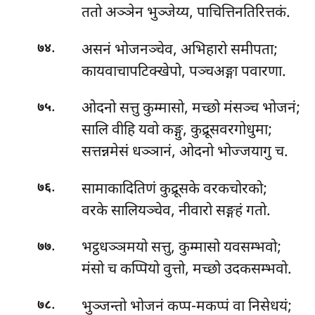
ततो अञ्ञेन भुञ्जेय्य, पाचित्तिनतिरित्तकं.
.
असनं भोजनञ्चेव, अभिहारो समीपता;
७४
कायवाचापटिक्खेपो, पञ्चअङ्गा पवारणा.
.
ओदनो
सत्तु कुम्मासो, मच्छो मंसञ्च भोजनं;
७५
सालि वीहि यवो कङ्गु, कुद्रूसवरगोधुमा;
सत्तन्नमेसं धञ्ञानं, ओदनो भोज्जयागु च.
.
सामाकादितिणं कुद्रूसके वरकचोरको;
७६
वरके सालियञ्चेव, नीवारो सङ्गहं गतो.
.
भट्ठधञ्ञमयो सत्तु, कुम्मासो यवसम्भवो;
७७
मंसो च कप्पियो वुत्तो, मच्छो उदकसम्भवो.
.
भुञ्जन्तो
भोजनं कप्प-मकप्पं वा निसेधयं;
७८