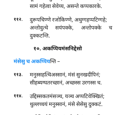
सामं गहेत्वा सेवेय्य, असन्ते कप्पकारके.
.
दुरूपचिण्णे रजोकिण्णे, अथुग्गहप्पटिग्गहे;
११२
अन्तोवुत्थे सयंपक्के, अन्तोपक्के च
दुक्कटन्ति.
१०. अकप्पियमंसनिद्देसो
मंसेसु च अकप्पिय
न्ति –
.
मनुस्सहत्थिअस्सानं, मंसं सुनखदीपिनं;
११३
सीहब्यग्घतरच्छानं, अच्छस्स उरगस्स च.
.
उद्दिस्सकतमंसञ्च, यञ्च अप्पटिवेक्खितं;
११४
थुल्लच्चयं मनुस्सानं, मंसे सेसेसु दुक्कटं.