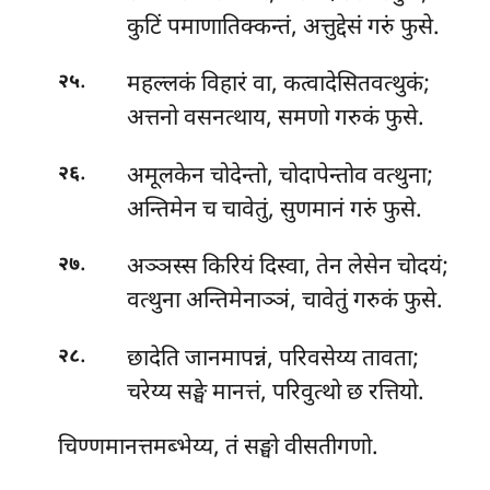
कुटिं पमाणातिक्कन्तं, अत्तुद्देसं गरुं फुसे.
.
महल्लकं विहारं वा, कत्वादेसितवत्थुकं;
२५
अत्तनो वसनत्थाय, समणो गरुकं फुसे.
.
अमूलकेन चोदेन्तो, चोदापेन्तोव वत्थुना;
२६
अन्तिमेन च चावेतुं, सुणमानं गरुं फुसे.
.
अञ्ञस्स किरियं दिस्वा, तेन लेसेन चोदयं;
२७
वत्थुना अन्तिमेनाञ्ञं, चावेतुं गरुकं फुसे.
.
छादेति जानमापन्नं, परिवसेय्य तावता;
२८
चरेय्य सङ्घे मानत्तं, परिवुत्थो छ रत्तियो.
चिण्णमानत्तमब्भेय्य, तं सङ्घो वीसतीगणो.