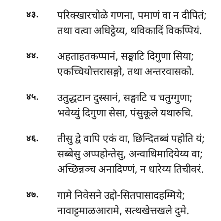
.
परिक्खारचोळे गणना, पमाणं वा न दीपितं;
४३
तथा वत्वा अधिट्ठेय्य, थविकादिं विकप्पियं.
.
अहताहतकप्पानं, सङ्घाटि दिगुणा सिया;
४४
एकच्चियोत्तरासङ्गो, तथा अन्तरवासको.
.
उतुद्धटान
दुस्सानं, सङ्घाटि च चतुग्गुणा;
४५
भवेय्युं दिगुणा सेसा, पंसुकूले यथारुचि.
.
तीसु द्वे वापि एकं वा, छिन्दितब्बं पहोति यं;
४६
सब्बेसु अप्पहोन्तेसु, अन्वाधिमादियेय्य वा;
अच्छिन्नञ्च अनादिण्णं, न धारेय्य तिचीवरं.
.
गामे निवेसने उद्दो-सितपासादहम्मिये;
४७
नावाट्टमाळआरामे, सत्थखेत्तखले दुमे.