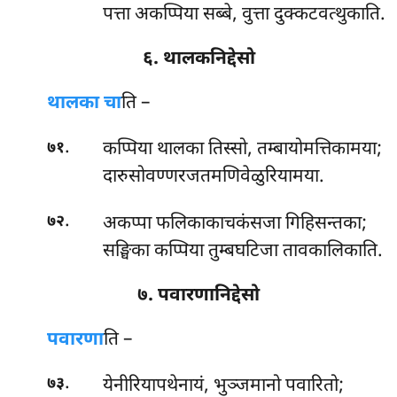
पत्ता अकप्पिया सब्बे, वुत्ता दुक्कटवत्थुकाति.
६. थालकनिद्देसो
थालका चा
ति –
.
कप्पिया थालका तिस्सो, तम्बायोमत्तिकामया;
७१
दारुसोवण्णरजतमणिवेळुरियामया.
.
अकप्पा फलिकाकाचकंसजा गिहिसन्तका;
७२
सङ्घिका कप्पिया तुम्बघटिजा तावकालिकाति.
७. पवारणानिद्देसो
पवारणा
ति –
.
येनीरियापथेनायं, भुञ्जमानो पवारितो;
७३