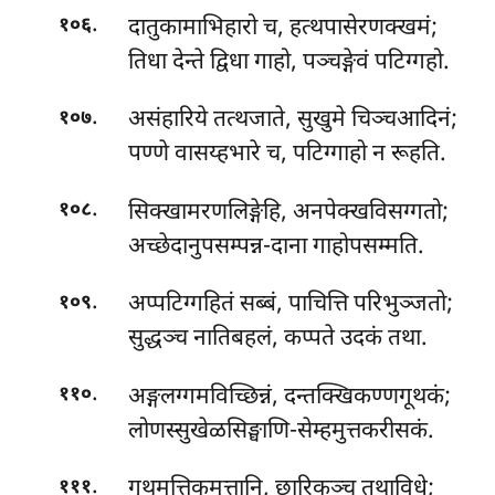
.
दातुकामाभिहारो च, हत्थपासेरणक्खमं;
१०६
तिधा देन्ते द्विधा गाहो, पञ्चङ्गेवं पटिग्गहो.
.
असंहारिये तत्थजाते, सुखुमे चिञ्चआदिनं;
१०७
पण्णे वासय्हभारे च, पटिग्गाहो न रूहति.
.
सिक्खामरणलिङ्गेहि, अनपेक्खविसग्गतो;
१०८
अच्छेदानुपसम्पन्न-दाना गाहोपसम्मति.
.
अप्पटिग्गहितं
सब्बं, पाचित्ति परिभुञ्जतो;
१०९
सुद्धञ्च नातिबहलं, कप्पते उदकं तथा.
.
अङ्गलग्गमविच्छिन्नं, दन्तक्खिकण्णगूथकं;
११०
लोणस्सुखेळसिङ्घाणि-सेम्हमुत्तकरीसकं.
.
गूथमत्तिकमुत्तानि, छारिकञ्च तथाविधे;
१११