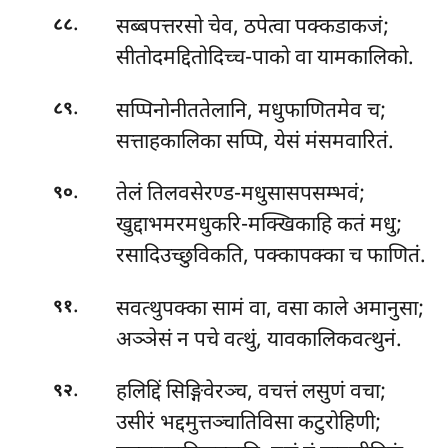
.
सब्बपत्तरसो चेव, ठपेत्वा पक्कडाकजं;
८८
सीतोदमद्दितोदिच्च-पाको वा यामकालिको.
.
सप्पिनोनीततेलानि
, मधुफाणितमेव च;
८९
सत्ताहकालिका सप्पि, येसं मंसमवारितं.
.
तेलं तिलवसेरण्ड-मधुसासपसम्भवं;
९०
खुद्दाभमरमधुकरि-मक्खिकाहि कतं मधु;
रसादिउच्छुविकति, पक्कापक्का च फाणितं.
.
सवत्थुपक्का सामं वा, वसा काले अमानुसा;
९१
अञ्ञेसं न पचे वत्थुं, यावकालिकवत्थुनं.
.
हलिद्दिं
सिङ्गिवेरञ्च, वचत्तं लसुणं वचा;
९२
उसीरं भद्दमुत्तञ्चातिविसा कटुरोहिणी;