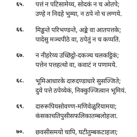
.
पत्तं न पटिसामेय्य, सोदकं न च ओतपे;
६५
उण्हे न निदहे भुम्या, न ठपे नो च लग्गये.
.
मिड्ढन्ते परिभण्डन्ते, अङ्के वा आतपत्तके;
६६
पादेसु मञ्चपीठे वा, ठपेतुं न च कप्पति.
.
न नीहरेय्य उच्छिट्ठो-दकञ्च चलकट्ठिकं;
६७
पत्तेन पत्तहत्थो वा, कवाटं न पणामये.
.
भूमिआधारके
दारुदण्डाधारे सुसज्जिते;
६८
दुवे पत्ते ठपेय्येकं, निक्कुज्जित्वान भूमियं.
.
दारुरूपियसोवण्ण-मणिवेळुरियामया
;
६९
कंसकाचतिपुसीसफलिकातम्बलोहजा.
.
छवसीसमयो चापि, घटीतुम्बकटाहजा;
७०