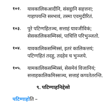
.
यावकालिकआदीनि, संसट्ठानि सहत्तना;
१०२
गाहापयन्ति सब्भावं, तस्मा एवमुदीरितं.
.
पुरे पटिग्गहितञ्च, सत्ताहं यावजीविकं;
१०३
सेसकालिकसम्मिस्सं, पाचित्ति परिभुञ्जतो.
.
यावकालिकसम्मिस्सं, इतरं कालिकत्तयं;
१०४
पटिग्गहितं तदहु, तदहेव च भुञ्जये.
.
यामकालिकसम्मिस्सं, सेसमेवं विजानियं;
१०५
सत्ताहकालिकमिस्सञ्च, सत्ताहं कप्पतेतरन्ति.
९. पटिग्गाहनिद्देसो
पटिग्गाहो
ति –