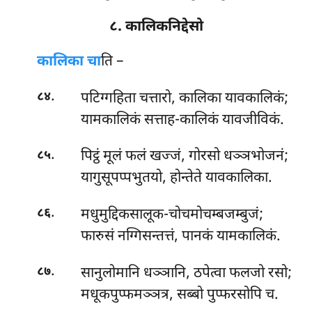
८. कालिकनिद्देसो
कालिका
चा
ति –
.
पटिग्गहिता चत्तारो, कालिका यावकालिकं;
८४
यामकालिकं सत्ताह-कालिकं यावजीविकं.
.
पिट्ठं मूलं फलं खज्जं, गोरसो धञ्ञभोजनं;
८५
यागुसूपप्पभुतयो, होन्तेते यावकालिका.
.
मधुमुद्दिकसालूक-चोचमोचम्बजम्बुजं;
८६
फारुसं नग्गिसन्तत्तं, पानकं यामकालिकं.
.
सानुलोमानि धञ्ञानि, ठपेत्वा फलजो रसो;
८७
मधूकपुप्फमञ्ञत्र, सब्बो पुप्फरसोपि च.