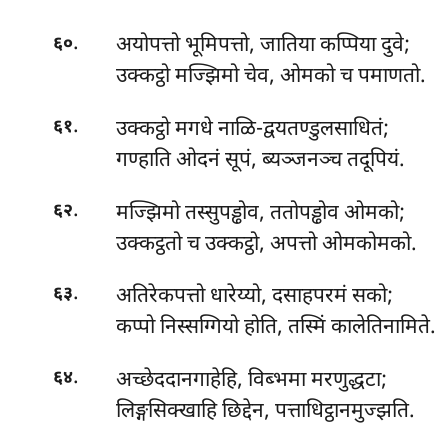
.
अयोपत्तो भूमिपत्तो, जातिया कप्पिया दुवे;
६०
उक्कट्ठो मज्झिमो चेव, ओमको च पमाणतो.
.
उक्कट्ठो मगधे नाळि-द्वयतण्डुलसाधितं;
६१
गण्हाति ओदनं सूपं, ब्यञ्जनञ्च तदूपियं.
.
मज्झिमो तस्सुपड्ढोव, ततोपड्ढोव ओमको;
६२
उक्कट्ठतो च उक्कट्ठो, अपत्तो ओमकोमको.
.
अतिरेकपत्तो धारेय्यो, दसाहपरमं सको;
६३
कप्पो निस्सग्गियो होति, तस्मिं कालेतिनामिते.
.
अच्छेददानगाहेहि, विब्भमा मरणुद्धटा;
६४
लिङ्गसिक्खाहि छिद्देन, पत्ताधिट्ठानमुज्झति.