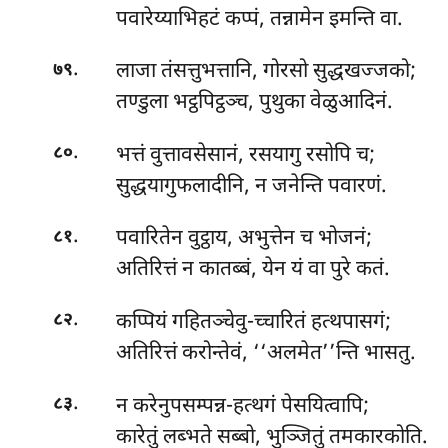
पवारेय्याभिहटं कप्पं, तन्नामेन इमन्ति वा.
.
लाजा तंसत्तुभत्तानि, गोरसो सुद्धखज्जको;
७९
तण्डुला भट्ठपिट्ठञ्च, पुथुका वेळुआदिनं.
.
भत्तं वुत्तावसेसानं, रसयागु रसोपि च;
८०
सुद्धयागुफलादीनि, न जनेन्ति पवारणं.
.
पवारितेन वुट्ठाय, अभुत्तेन च भोजनं;
८१
अतिरित्तं न कातब्बं, येन यं वा पुरे कतं.
.
कप्पियं गहितञ्चेवु-च्चारितं हत्थपासगं;
८२
अतिरित्तं करोन्तेवं, ‘‘अलमेत’’न्ति भासतु.
.
न करेनुपसम्पन्न-हत्थगं पेसयित्वापि;
८३
कारेतुं लब्भते सब्बो, भुञ्जितुं तमकारकोति.