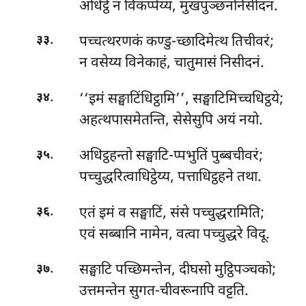
अधिट्ठे न विकप्पेय्य, मुखपुञ्छननिसीदनं.
.
पच्चत्थरणकं कण्डु-च्छादिमेत्थ तिचीवरं;
३३
न वसेय्य विनेकाहं, चातुमासं निसीदनं.
.
‘‘इमं सङ्घाटिंधिट्ठामि’’, सङ्घाटिमिच्चधिट्ठये;
३४
अहत्थपासमेतन्ति, सेसेसुपि अयं नयो.
.
अधिट्ठहन्तो सङ्घाटि-प्पभुतिं पुब्बचीवरं;
३५
पच्चुद्धरित्वाधिट्ठेय्य, पत्ताधिट्ठहने तथा.
.
एतं
इमं व सङ्घाटिं, संसे पच्चुद्धरामिति;
३६
एवं सब्बानि नामेन, वत्वा पच्चुद्धरे विदू.
.
सङ्घाटि पच्छिमन्तेन, दीघसो मुट्ठिपञ्चको;
३७
उत्तमन्तेन सुगत-चीवरूनापि वट्टति.