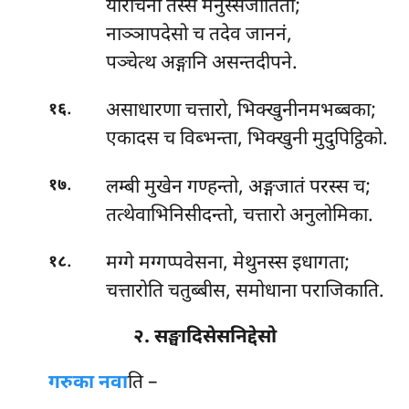
यारोचना तस्स मनुस्सजातिता;
नाञ्ञापदेसो च तदेव जाननं,
पञ्चेत्थ अङ्गानि असन्तदीपने.
.
असाधारणा चत्तारो, भिक्खुनीनमभब्बका;
१६
एकादस च विब्भन्ता, भिक्खुनी मुदुपिट्ठिको.
.
लम्बी मुखेन गण्हन्तो, अङ्गजातं परस्स च;
१७
तत्थेवाभिनिसीदन्तो, चत्तारो अनुलोमिका.
.
मग्गे मग्गप्पवेसना, मेथुनस्स इधागता;
१८
चत्तारोति चतुब्बीस, समोधाना पराजिकाति.
२. सङ्घादिसेसनिद्देसो
गरुका
नवा
ति –