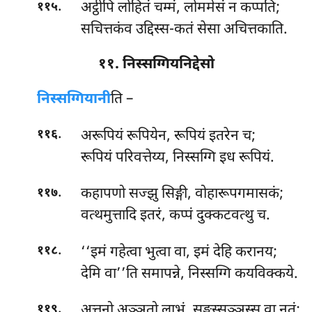
.
अट्ठीपि लोहितं चम्मं, लोममेसं न कप्पति;
११५
सचित्तकंव उद्दिस्स-कतं सेसा अचित्तकाति.
११. निस्सग्गियनिद्देसो
निस्सग्गियानी
ति
–
.
अरूपियं रूपियेन, रूपियं इतरेन च;
११६
रूपियं परिवत्तेय्य, निस्सग्गि इध रूपियं.
.
कहापणो सज्झु सिङ्गी, वोहारूपगमासकं;
११७
वत्थमुत्तादि इतरं, कप्पं दुक्कटवत्थु च.
.
‘‘इमं
गहेत्वा भुत्वा वा, इमं देहि करानय;
११८
देमि वा’’ति समापन्ने, निस्सग्गि कयविक्कये.
.
अत्तनो अञ्ञतो लाभं, सङ्घस्सञ्ञस्स वा नतं;
११९