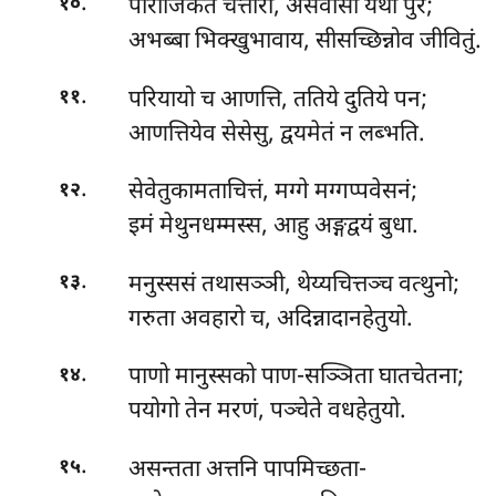
.
पाराजिकेते चत्तारो, असंवासा यथा पुरे;
१०
अभब्बा भिक्खुभावाय, सीसच्छिन्नोव जीवितुं.
.
परियायो च आणत्ति, ततिये दुतिये पन;
११
आणत्तियेव सेसेसु, द्वयमेतं न लब्भति.
.
सेवेतुकामताचित्तं
, मग्गे मग्गप्पवेसनं;
१२
इमं मेथुनधम्मस्स, आहु अङ्गद्वयं बुधा.
.
मनुस्ससं तथासञ्ञी, थेय्यचित्तञ्च वत्थुनो;
१३
गरुता अवहारो च, अदिन्नादानहेतुयो.
.
पाणो मानुस्सको पाण-सञ्ञिता घातचेतना;
१४
पयोगो तेन मरणं, पञ्चेते वधहेतुयो.
.
असन्तता अत्तनि पापमिच्छता-
१५