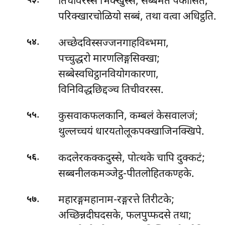
.
तिचीवरस्स भिक्खुस्स, सब्बमेतं पकासितं;
५३
परिक्खारचोळियो सब्बं, तथा वत्वा अधिट्ठति.
.
अच्छेदविस्सज्जनगाहविब्भमा
,
५४
पच्चुद्धरो मारणलिङ्गसिक्खा;
सब्बेस्वधिट्ठानवियोगकारणा,
विनिविद्धछिद्दञ्च तिचीवरस्स.
.
कुसवाकफलकानि, कम्बलं केसवालजं;
५५
थुल्लच्चयं धारयतोलूकपक्खाजिनक्खिपे.
.
कदलेरकक्कदुस्से, पोत्थके चापि दुक्कटं;
५६
सब्बनीलकमञ्जेट्ठ-पीतलोहितकण्हके.
.
महारङ्गमहानाम-रङ्गरत्ते तिरीटके;
५७
अच्छिन्नदीघदसके, फलपुप्फदसे तथा;