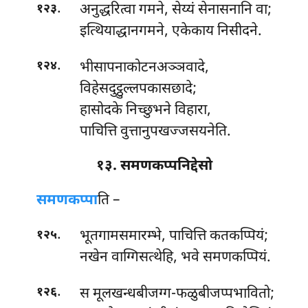
.
अनुद्धरित्वा
गमने, सेय्यं सेनासनानि वा;
१२३
इत्थियाद्धानगमने, एकेकाय निसीदने.
.
भीसापनाकोटनअञ्ञवादे,
१२४
विहेसदुट्ठुल्लपकासछादे;
हासोदके निच्छुभने विहारा,
पाचित्ति वुत्तानुपखज्जसयनेति.
१३. समणकप्पनिद्देसो
समणकप्पा
ति –
.
भूतगामसमारम्भे, पाचित्ति कतकप्पियं;
१२५
नखेन वाग्गिसत्थेहि, भवे समणकप्पियं.
.
स मूलखन्धबीजग्ग-फळुबीजप्पभावितो;
१२६