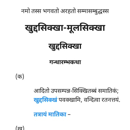
नमो तस्स भगवतो अरहतो सम्मासम्बुद्धस्स
खुद्दसिक्खा-मूलसिक्खा
खुद्दसिक्खा
गन्थारम्भकथा
(क)
आदितो
उपसम्पन्न-सिक्खितब्बं समातिकं;
खुद्दसिक्खं
पवक्खामि, वन्दित्वा रतनत्तयं.
तत्रायं मातिका
–
(ख)