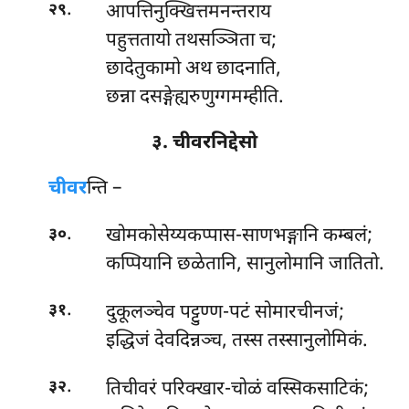
.
आपत्तिनुक्खित्तमनन्तराय
२९
पहुत्ततायो तथसञ्ञिता च;
छादेतुकामो अथ छादनाति,
छन्ना दसङ्गेह्यरुणुग्गमम्हीति.
३. चीवरनिद्देसो
चीवर
न्ति –
.
खोमकोसेय्यकप्पास-साणभङ्गानि कम्बलं;
३०
कप्पियानि छळेतानि, सानुलोमानि जातितो.
.
दुकूलञ्चेव पट्टुण्ण-पटं सोमारचीनजं;
३१
इद्धिजं देवदिन्नञ्च, तस्स तस्सानुलोमिकं.
.
तिचीवरं परिक्खार-चोळं वस्सिकसाटिकं;
३२