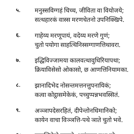
.
मनुस्सविग्गहं चिच्च, जीविता वा वियोजये;
५
सत्थहारकं वास्स मरणचेतनो उपनिक्खिपे.
.
गाहेय्य मरणूपायं, वदेय्य मरणे गुणं;
६
चुतो पयोगा साहत्थिनिस्सग्गाणत्तिथावरा.
.
इद्धिविज्जामया कालवत्थावुधिरियापथा;
७
क्रियाविसेसो ओकासो, छ आणत्तिनियामका.
.
झानादिभेद नोसन्तमत्तनत्तुपनायिकं;
८
कत्वा कोट्ठासमेकेकं, पच्चुप्पन्नभवस्सितं.
.
अञ्ञापदेसरहितं
, दीपेन्तोनधिमानिको;
९
कायेन वाचा विञ्ञत्ति-पथे ञाते चुतो भवे.