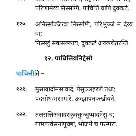
परिणामेय्य निस्सग्गि, पाचित्ति चापि दुक्कटं.
.
अनिस्सज्जित्वा निस्सग्गिं, परिभुञ्जे न देय्य
१२०
वा;
निस्सट्ठं सकसञ्ञाय, दुक्कटं अञ्ञथेतरन्ति.
१२. पाचित्तियनिद्देसो
पाचित्ती
ति –
.
मुसावादोमसावादे, पेसुञ्ञहरणे तथा;
१२१
पदसोधम्मसागारे, उज्झापनकखीयने.
.
तलसत्तिअनादरकुक्कुच्चुप्पादनेसु च;
१२२
गामप्पवेसनापुच्छा, भोजने च परम्परा.