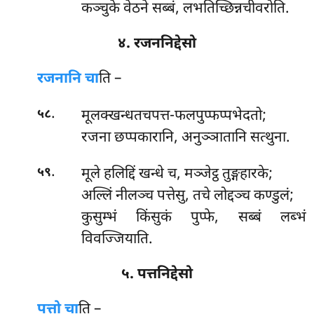
कञ्चुके वेठने सब्बं, लभतिच्छिन्नचीवरोति.
४. रजननिद्देसो
रजनानि चा
ति –
.
मूलक्खन्धतचपत्त-फलपुप्फप्पभेदतो;
५८
रजना छप्पकारानि, अनुञ्ञातानि सत्थुना.
.
मूले
हलिद्दिं खन्धे च, मञ्जेट्ठ तुङ्गहारके;
५९
अल्लिं नीलञ्च पत्तेसु, तचे लोद्दञ्च कण्डुलं;
कुसुम्भं किंसुकं पुप्फे, सब्बं लब्भं
विवज्जियाति.
५. पत्तनिद्देसो
पत्तो
चा
ति –