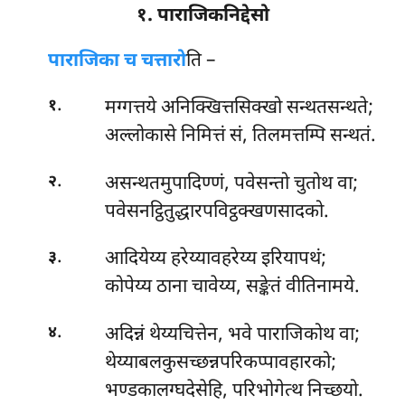
१. पाराजिकनिद्देसो
पाराजिका च चत्तारो
ति –
.
मग्गत्तये अनिक्खित्तसिक्खो सन्थतसन्थते;
१
अल्लोकासे निमित्तं सं, तिलमत्तम्पि सन्थतं.
.
असन्थतमुपादिण्णं, पवेसन्तो चुतोथ वा;
२
पवेसनट्ठितुद्धारपविट्ठक्खणसादको.
.
आदियेय्य
हरेय्यावहरेय्य इरियापथं;
३
कोपेय्य ठाना चावेय्य, सङ्केतं वीतिनामये.
.
अदिन्नं थेय्यचित्तेन, भवे पाराजिकोथ वा;
४
थेय्याबलकुसच्छन्नपरिकप्पावहारको;
भण्डकालग्घदेसेहि, परिभोगेत्थ निच्छयो.