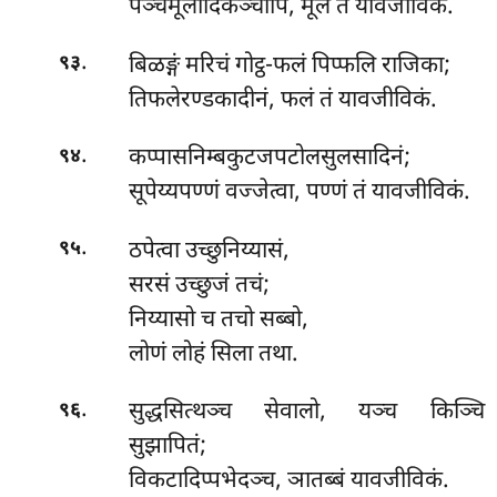
पञ्चमूलादिकञ्चापि, मूलं तं यावजीविकं.
.
बिळङ्गं मरिचं गोट्ठ-फलं पिप्फलि राजिका;
९३
तिफलेरण्डकादीनं, फलं तं यावजीविकं.
.
कप्पासनिम्बकुटजपटोलसुलसादिनं;
९४
सूपेय्यपण्णं वज्जेत्वा, पण्णं तं यावजीविकं.
.
ठपेत्वा उच्छुनिय्यासं,
९५
सरसं उच्छुजं तचं;
निय्यासो च तचो सब्बो,
लोणं लोहं सिला तथा.
.
सुद्धसित्थञ्च सेवालो, यञ्च किञ्चि
९६
सुझापितं;
विकटादिप्पभेदञ्च, ञातब्बं यावजीविकं.