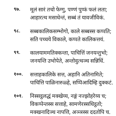
.
मूलं सारं तचो फेग्गु, पण्णं पुप्फं फलं लता;
९७
आहारत्थ मसाधेन्तं, सब्बं तं यावजीविकं.
.
सब्बकालिकसम्भोगो, काले सब्बस्स कप्पति;
९८
सति पच्चये विकाले, कप्पते कालिकत्तयं.
.
कालयाममतिक्कन्ता
, पाचित्तिं जनयन्तुभो;
९९
जनयन्ति उभोपेते, अन्तोवुत्थञ्च सन्निधिं.
.
सत्ताहकालिके
सत्त, अहानि अतिनामिते;
१००
पाचित्ति पाळिनारुळ्हे, सप्पिआदिम्हि दुक्कटं.
.
निस्सट्ठलद्धं मक्खेय्य, नङ्गं नज्झोहरेय्य च;
१०१
विकप्पेन्तस्स सत्ताहे, सामणेरस्सधिट्ठतो;
मक्खनादिञ्च नापत्ति, अञ्ञस्स ददतोपि च.