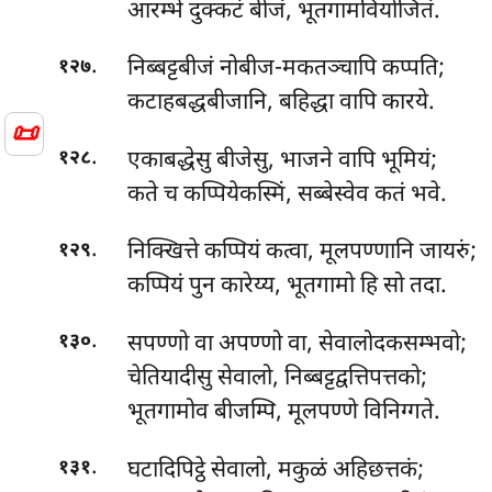
आरम्भे दुक्कटं बीजं, भूतगामवियोजितं.
.
निब्बट्टबीजं
नोबीज-मकतञ्चापि कप्पति;
१२७
कटाहबद्धबीजानि, बहिद्धा वापि कारये.
📜
.
एकाबद्धेसु बीजेसु, भाजने वापि भूमियं;
१२८
कते च कप्पियेकस्मिं, सब्बेस्वेव कतं भवे.
.
निक्खित्ते कप्पियं कत्वा, मूलपण्णानि जायरुं;
१२९
कप्पियं पुन कारेय्य, भूतगामो हि सो तदा.
.
सपण्णो
वा अपण्णो वा, सेवालोदकसम्भवो;
१३०
चेतियादीसु सेवालो, निब्बट्टद्वत्तिपत्तको;
भूतगामोव बीजम्पि, मूलपण्णे विनिग्गते.
.
घटादिपिट्ठे सेवालो, मकुळं अहिछत्तकं;
१३१