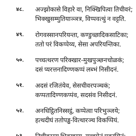
.
अज्झोकासे विहारे वा, निक्खिपित्वा तिचीवरं;
४८
भिक्खुसम्मुतियाञ्ञत्र, विप्पवत्थुं न वट्टति.
.
रोगवस्सानपरियन्ता, कण्डुच्छादिकसाटिका;
४९
ततो परं विकप्पेय्य, सेसा अपरियन्तिका.
.
पच्चत्थरण
परिक्खार-मुखपुञ्छनचोळकं;
५०
दसं प्यरत्तनादिण्णकप्पं लब्भं निसीदनं.
.
अदसं रजितंयेव, सेसचीवरपञ्चकं;
५१
कप्पतादिण्णकप्पंव, सदसंव निसीदनं.
.
अनधिट्ठितनिस्सट्ठं, कप्पेत्वा परिभुञ्जये;
५२
हत्थदीघं ततोपड्ढ-वित्थारञ्च विकप्पियं.