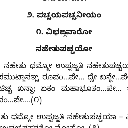
೨. ಪಚ್ಚಯಪಚ್ಚನೀಯಂ
೧. ವಿಭಙ್ಗವಾರೋ
ನಹೇತುಪಚ್ಚಯೋ
್ಚ ನಹೇತು ಧಮ್ಮೋ ಉಪ್ಪಜ್ಜತಿ ನಹೇತುಪಚ
ತಸಮುಟ್ಠಾನಞ್ಚ
ರೂಪಂ…ಪೇ… ದ್ವೇ ಖನ್ಧೇ…ಪ
ುಂ ಪಟಿಚ್ಚ ಖನ್ಧಾ; ಏಕಂ ಮಹಾಭೂತಂ…ಪ
ಾನಂ…ಪೇ….(೧)
ತು ಧಮ್ಮೋ ಉಪ್ಪಜ್ಜತಿ ನಹೇತುಪಚ್ಚಯಾ – ವ