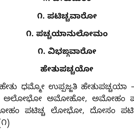
೧. ಪಟಿಚ್ಚವಾರೋ
೧. ಪಚ್ಚಯಾನುಲೋಮಂ
೧. ವಿಭಙ್ಗವಾರೋ
ಹೇತುಪಚ್ಚಯೋ
ಚ ಹೇತು ಧಮ್ಮೋ ಉಪ್ಪಜ್ಜತಿ ಹೇತುಪಚ್
್ಚ ಅಲೋಭೋ ಅಮೋಹೋ, ಅಮೋಹಂ ಪ
ಹಂ ಪಟಿಚ್ಚ ಲೋಭೋ, ದೋಸಂ ಪಟಿಚ
(೧)