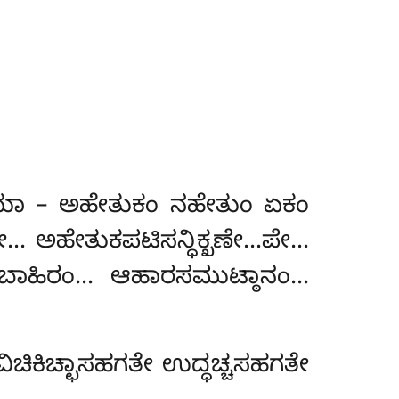
್ಚಯಾ – ಅಹೇತುಕಂ ನಹೇತುಂ ಏಕಂ
ೇ… ಅಹೇತುಕಪಟಿಸನ್ಧಿಕ್ಖಣೇ…ಪೇ…
ೇ… ಬಾಹಿರಂ… ಆಹಾರಸಮುಟ್ಠಾನಂ…
ಿಚಿಕಿಚ್ಛಾಸಹಗತೇ ಉದ್ಧಚ್ಚಸಹಗತೇ