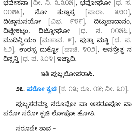
ಭವೇಸನಾ
[ದೀ. ನಿ. ೩.೩೦೫]
, ಭವೋಘೋ
[ಧ. ಸ.
೧೧೫೬]
, ಸೋ ತುಣ್ಹಸ್ಸ
[ಪಾರಾ. ೩೮೧]
,
ದಿಟ್ಠಾನುಸಯೋ
[ವಿಭ. ೯೪೯]
, ದಿಟ್ಠುಪಾದಾನಂ,
ದಿಟ್ಠೇಕಟ್ಠಂ, ದಿಟ್ಠೋಘೋ
[ಧ. ಸ. ೧೧೫೬]
,
ಮುದಿನ್ದ್ರಿಯಂ
[ಮಹಾವ. ೯]
, ಪುತ್ತಾ ಮತ್ಥಿ
[ಧ. ಪ.
೬೨]
, ಉರಸ್ಸ ದುಕ್ಖೋ
[ಪಾಚಿ. ೪೦೨]
, ಅಸನ್ತೇತ್ಥ ನ
ದಿಸ್ಸನ್ತಿ
[ಧ. ಪ. ೩೦೪]
ಇಚ್ಚಾದಿ.
ಇತಿ ಪುಬ್ಬಲೋಪರಾಸಿ.
.
ಪರೋ ಕ್ವಚಿ
[ಕ. ೧೩; ರೂ. ೧೫; ನೀ. ೩೧]
.
೨೭
ಪುಬ್ಬಸರಮ್ಹಾ ಸರೂಪೋ ವಾ ಅಸರೂಪೋ ವಾ
ಪರೋ ಸರೋ ಕ್ವಚಿ ಲೋಪೋ ಹೋತಿ.
ಸರೂಪೇ ತಾವ –