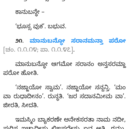
ಕಾನುಬನ್ಧೇ
–
‘ಭೂಸ್ಸ ವುಕ’. ಬಭುವ.
.
ಮಾನುಬನ್ಧೋ ಸರಾನಮನ್ತಾ ಪರೋ
೨೧
[ಚಂ. ೧.೧.೧೪; ಪಾ. ೧.೧.೪೭]
.
ಮಾನುಬನ್ಧೋ ಆಗಮೋ ಸರಾನಂ ಅನ್ತಸರಮ್ಹಾ
ಪರೋ ಹೋತಿ.
‘ನಜ್ಜಾಯೋ ಸ್ವಾಮ’. ನಜ್ಜಾಯೋ ಸನ್ದನ್ತಿ. ‘ಮಂ
ವಾ ರುಧಾದೀನಂ’. ರುನ್ಧತಿ. ‘ಜರ ಸದಾನಮೀಮ ವಾ’.
ಜೀರತಿ, ಸೀದತಿ.
ಇಮಸ್ಮಿಂ ಬ್ಯಾಕರಣೇ ಅನೇಕಸರತಾ ನಾಮ ನದೀ,