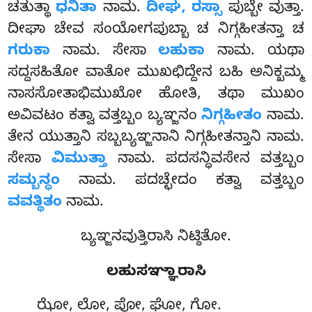
ಚತುತ್ಥಾ
ಧನಿತಾ
ನಾಮ.
ದೀಘ, ರಸ್ಸಾ
ಪುಬ್ಬೇ ವುತ್ತಾ.
ದೀಘಾ ಚೇವ ಸಂಯೋಗಪುಬ್ಬಾ ಚ ನಿಗ್ಗಹೀತನ್ತಾ ಚ
ಗರುಕಾ
ನಾಮ. ಸೇಸಾ
ಲಹುಕಾ
ನಾಮ. ಯಥಾ
ಸದ್ದಸಹಿತೋ ವಾತೋ ಮುಖಛಿದ್ದೇನ ಬಹಿ ಅನಿಕ್ಖಮ್ಮ
ನಾಸಸೋತಾಭಿಮುಖೋ ಹೋತಿ, ತಥಾ ಮುಖಂ
ಅವಿವಟಂ ಕತ್ವಾ ವತ್ತಬ್ಬಂ ಬ್ಯಞ್ಜನಂ
ನಿಗ್ಗಹೀತಂ
ನಾಮ.
ತೇನ ಯುತ್ತಾನಿ ಸಬ್ಬಬ್ಯಞ್ಜನಾನಿ ನಿಗ್ಗಹೀತನ್ತಾನಿ ನಾಮ.
ಸೇಸಾ
ವಿಮುತ್ತಾ
ನಾಮ. ಪದಸನ್ಧಿವಸೇನ ವತ್ತಬ್ಬಂ
ಸಮ್ಬನ್ಧಂ
ನಾಮ. ಪದಚ್ಛೇದಂ ಕತ್ವಾ ವತ್ತಬ್ಬಂ
ವವತ್ಥಿತಂ
ನಾಮ.
ಬ್ಯಞ್ಜನವುತ್ತಿರಾಸಿ ನಿಟ್ಠಿತೋ.
ಲಹುಸಞ್ಞಾರಾಸಿ
ಝೋ, ಲೋ, ಪೋ, ಘೋ, ಗೋ.