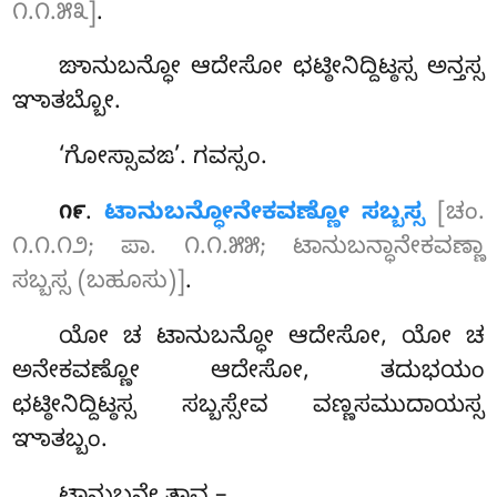
೧.೧.೫೩]
.
ಙಾನುಬನ್ಧೋ ಆದೇಸೋ ಛಟ್ಠೀನಿದ್ದಿಟ್ಠಸ್ಸ ಅನ್ತಸ್ಸ
ಞಾತಬ್ಬೋ.
‘ಗೋಸ್ಸಾವಙ’. ಗವಸ್ಸಂ.
.
ಟಾನುಬನ್ಧೋನೇಕವಣ್ಣೋ ಸಬ್ಬಸ್ಸ
[ಚಂ.
೧೯
೧.೧.೧೨; ಪಾ. ೧.೧.೫೫; ಟಾನುಬನ್ಧಾನೇಕವಣ್ಣಾ
ಸಬ್ಬಸ್ಸ (ಬಹೂಸು)]
.
ಯೋ ಚ ಟಾನುಬನ್ಧೋ ಆದೇಸೋ, ಯೋ ಚ
ಅನೇಕವಣ್ಣೋ ಆದೇಸೋ, ತದುಭಯಂ
ಛಟ್ಠೀನಿದ್ದಿಟ್ಠಸ್ಸ ಸಬ್ಬಸ್ಸೇವ ವಣ್ಣಸಮುದಾಯಸ್ಸ
ಞಾತಬ್ಬಂ.