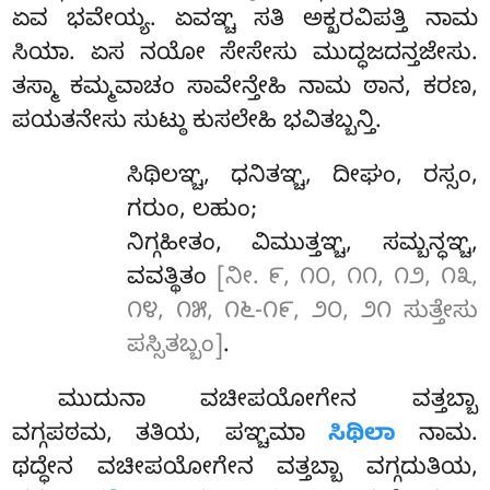
ಏವ ಭವೇಯ್ಯ. ಏವಞ್ಚ ಸತಿ ಅಕ್ಖರವಿಪತ್ತಿ ನಾಮ
ಸಿಯಾ. ಏಸ ನಯೋ ಸೇಸೇಸು ಮುದ್ಧಜದನ್ತಜೇಸು.
ತಸ್ಮಾ ಕಮ್ಮವಾಚಂ ಸಾವೇನ್ತೇಹಿ ನಾಮ ಠಾನ, ಕರಣ,
ಪಯತನೇಸು ಸುಟ್ಠು ಕುಸಲೇಹಿ ಭವಿತಬ್ಬನ್ತಿ.
ಸಿಥಿಲಞ್ಚ
, ಧನಿತಞ್ಚ, ದೀಘಂ, ರಸ್ಸಂ,
ಗರುಂ, ಲಹುಂ;
ನಿಗ್ಗಹೀತಂ, ವಿಮುತ್ತಞ್ಚ, ಸಮ್ಬನ್ಧಞ್ಚ,
ವವತ್ಥಿತಂ
[ನೀ. ೯, ೧೦, ೧೧, ೧೨, ೧೩,
೧೪, ೧೫, ೧೬-೧೯, ೨೦, ೨೧ ಸುತ್ತೇಸು
ಪಸ್ಸಿತಬ್ಬಂ]
.
ಮುದುನಾ ವಚೀಪಯೋಗೇನ ವತ್ತಬ್ಬಾ
ವಗ್ಗಪಠಮ, ತತಿಯ, ಪಞ್ಚಮಾ
ಸಿಥಿಲಾ
ನಾಮ.
ಥದ್ಧೇನ ವಚೀಪಯೋಗೇನ ವತ್ತಬ್ಬಾ ವಗ್ಗದುತಿಯ,