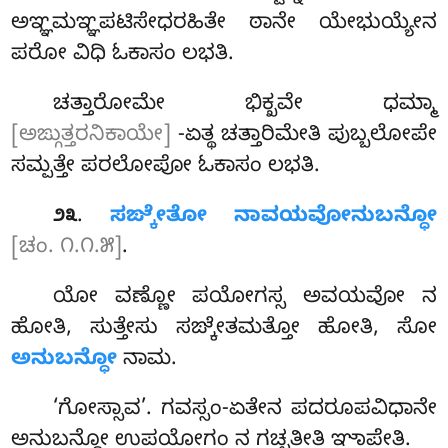
ಅಞ್ಞಮಞ್ಞಪಟಿಸೇಧರಹಿತೇ ಠಾನೇ ಯೇಭುಯ್ಯೇನ
ಪರೋ ವಿಧಿ ಓಕಾಸಂ ಲಭತಿ.
ಚತ್ತಾರೋಮೇ ಭಿಕ್ಖವೇ ಧಮ್ಮಾ
[ಅಙ್ಗುತ್ತರನಿಕಾಯೇ]
-ಏತ್ಥ ಚತ್ತಾರಿಮೇತಿ ಪುಬ್ಬಲೋಪೇ
ಸಮ್ಪತ್ತೇ ಪರಲೋಪೋ ಓಕಾಸಂ ಲಭತಿ.
.
ಸಙ್ಕೇತೋ ನಾವಯವೋನುಬನ್ಧೋ
೨೩
[ಚಂ. ೧.೧.೫]
.
ಯೋ ವಣ್ಣೋ ಪಯೋಗಸ್ಸ ಅವಯವೋ ನ
ಹೋತಿ, ಸುತ್ತೇಸು ಸಙ್ಕೇತಮತ್ತೋ ಹೋತಿ, ಸೋ
ಅನುಬನ್ಧೋ
ನಾಮ.
‘ಗೋಸ್ಸಾವ’
. ಗವಸ್ಸಂ-ಏತೇನ ಪದರೂಪವಿಧಾನೇ
ಅನುಬನ್ಧೋ ಉಪಯೋಗಂ ನ ಗಚ್ಛತೀತಿ ಞಾಪೇತಿ.