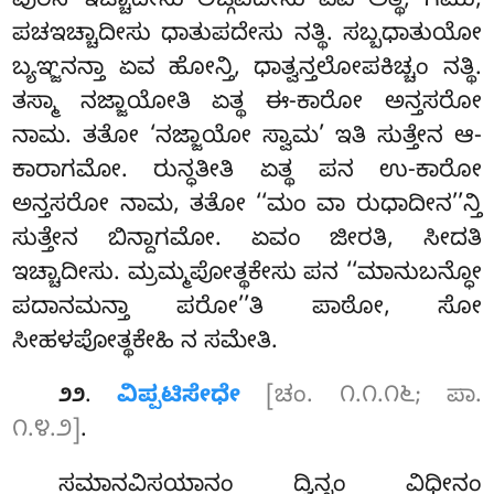
ಪುರಿಸ ಇಚ್ಚಾದೀಸು ಲಿಙ್ಗಪದೇಸು ಏವ ಅತ್ಥಿ, ಗಮು,
ಪಚಇಚ್ಚಾದೀಸು ಧಾತುಪದೇಸು ನತ್ಥಿ. ಸಬ್ಬಧಾತುಯೋ
ಬ್ಯಞ್ಜನನ್ತಾ ಏವ ಹೋನ್ತಿ, ಧಾತ್ವನ್ತಲೋಪಕಿಚ್ಚಂ ನತ್ಥಿ.
ತಸ್ಮಾ ನಜ್ಜಾಯೋತಿ ಏತ್ಥ ಈ-ಕಾರೋ ಅನ್ತಸರೋ
ನಾಮ. ತತೋ ‘ನಜ್ಜಾಯೋ ಸ್ವಾಮ’ ಇತಿ ಸುತ್ತೇನ ಆ-
ಕಾರಾಗಮೋ. ರುನ್ಧತೀತಿ ಏತ್ಥ ಪನ ಉ-ಕಾರೋ
ಅನ್ತಸರೋ ನಾಮ, ತತೋ ‘‘ಮಂ ವಾ ರುಧಾದೀನ’’ನ್ತಿ
ಸುತ್ತೇನ ಬಿನ್ದಾಗಮೋ. ಏವಂ ಜೀರತಿ, ಸೀದತಿ
ಇಚ್ಚಾದೀಸು. ಮ್ರಮ್ಮಪೋತ್ಥಕೇಸು ಪನ ‘‘ಮಾನುಬನ್ಧೋ
ಪದಾನಮನ್ತಾ ಪರೋ’’ತಿ ಪಾಠೋ, ಸೋ
ಸೀಹಳಪೋತ್ಥಕೇಹಿ ನ ಸಮೇತಿ.
.
ವಿಪ್ಪಟಿಸೇಧೇ
[ಚಂ. ೧.೧.೧೬; ಪಾ.
೨೨
೧.೪.೨]
.
ಸಮಾನವಿಸಯಾನಂ ದ್ವಿನ್ನಂ ವಿಧೀನಂ