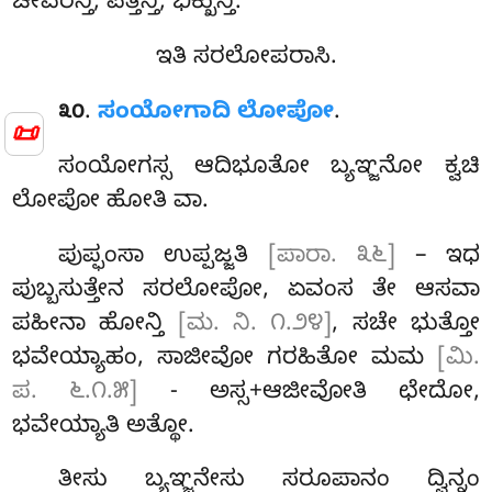
ಚೀವರನ್ತಿ, ಪತ್ತನ್ತಿ, ಭಿಕ್ಖುನ್ತಿ.
ಇತಿ ಸರಲೋಪರಾಸಿ.
.
ಸಂಯೋಗಾದಿ ಲೋಪೋ
.
೩೦
📜
ಸಂಯೋಗಸ್ಸ ಆದಿಭೂತೋ ಬ್ಯಞ್ಜನೋ ಕ್ವಚಿ
ಲೋಪೋ ಹೋತಿ ವಾ.
ಪುಪ್ಫಂಸಾ ಉಪ್ಪಜ್ಜತಿ
[ಪಾರಾ. ೩೬]
– ಇಧ
ಪುಬ್ಬಸುತ್ತೇನ ಸರಲೋಪೋ, ಏವಂಸ ತೇ ಆಸವಾ
ಪಹೀನಾ ಹೋನ್ತಿ
[ಮ. ನಿ. ೧.೨೪]
, ಸಚೇ ಭುತ್ತೋ
ಭವೇಯ್ಯಾಹಂ, ಸಾಜೀವೋ ಗರಹಿತೋ ಮಮ
[ಮಿ.
ಪ. ೬.೧.೫]
- ಅಸ್ಸ+ಆಜೀವೋತಿ ಛೇದೋ,
ಭವೇಯ್ಯಾತಿ ಅತ್ಥೋ.
ತೀಸು ಬ್ಯಞ್ಜನೇಸು ಸರೂಪಾನಂ ದ್ವಿನ್ನಂ