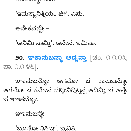
ಟಾನುಬನ್ಧೇ ತಾವ –
‘ಇಮಸ್ಸಾನಿತ್ಥಿಯಂ ಟೇ’. ಏಸು.
ಅನೇಕವಣ್ಣೇ –
‘ಅನಿಮಿ ನಾಮ್ಹಿ’. ಅನೇನ, ಇಮಿನಾ.
.
ಞಕಾನುಬನ್ಧಾ ಆದ್ಯನ್ತಾ
[ಚಂ. ೧.೧.೧೩;
೨೦
ಪಾ. ೧.೧.೪೬]
.
ಞಾನುಬನ್ಧೋ ಆಗಮೋ ಚ ಕಾನುಬನ್ಧೋ
ಆಗಮೋ ಚ ಕಮೇನ ಛಟ್ಠೀನಿದ್ದಿಟ್ಠಸ್ಸ ಆದಿಮ್ಹಿ ಚ ಅನ್ತೇ
ಚ ಞಾತಬ್ಬೋ.
ಞಾನುಬನ್ಧೇ –
‘ಬ್ರೂತೋ ತಿಸ್ಸಿಞ’. ಬ್ರವಿತಿ.